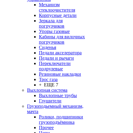
Механизм
стеклоочистителя
Корпусные детали
Зеркала для
погрузчиков
Упоры газовые
Кабины для вилочных
погрузчиков
Сиденья
Педали акселератора
Педали и рычаги
Переключатели
подрулевые
Резиновые накладки
Трос газа
+ ЕЩЕ 7
Выхлопная система
Выхлопные трубы
Глушители
Грузоподьемный механизм,
мачта
Ролики, подшипники
грузоподъёмника
Прочее
Цепи