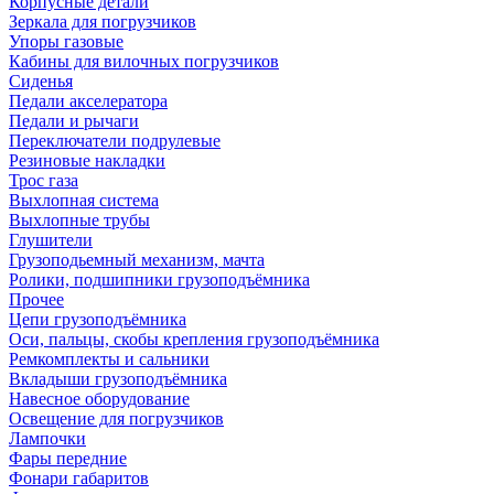
Корпусные детали
Зеркала для погрузчиков
Упоры газовые
Кабины для вилочных погрузчиков
Сиденья
Педали акселератора
Педали и рычаги
Переключатели подрулевые
Резиновые накладки
Трос газа
Выхлопная система
Выхлопные трубы
Глушители
Грузоподьемный механизм, мачта
Ролики, подшипники грузоподъёмника
Прочее
Цепи грузоподъёмника
Оси, пальцы, скобы крепления грузоподъёмника
Ремкомплекты и сальники
Вкладыши грузоподъёмника
Навесное оборудование
Освещение для погрузчиков
Лампочки
Фары передние
Фонари габаритов