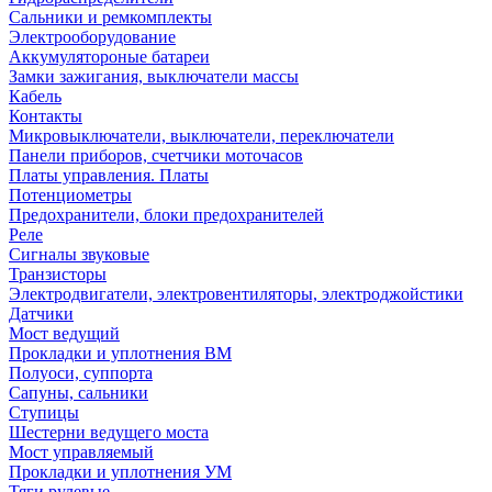
Сальники и ремкомплекты
Электрооборудование
Аккумулятороные батареи
Замки зажигания, выключатели массы
Кабель
Контакты
Микровыключатели, выключатели, переключатели
Панели приборов, счетчики моточасов
Платы управления. Платы
Потенциометры
Предохранители, блоки предохранителей
Реле
Сигналы звуковые
Транзисторы
Электродвигатели, электровентиляторы, электроджойстики
Датчики
Мост ведущий
Прокладки и уплотнения ВМ
Полуоси, суппорта
Сапуны, сальники
Ступицы
Шестерни ведущего моста
Мост управляемый
Прокладки и уплотнения УМ
Тяги рулевые