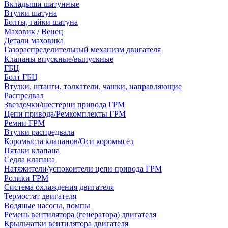
Вкладыши шатунные
Втулки шатуна
Болты, гайки шатуна
Маховик / Венец
Детали маховика
Газораспределительный механизм двигателя
Клапаны впускные/выпускные
ГБЦ
Болт ГБЦ
Втулки, штанги, толкатели, чашки, направляющие
Распредвал
Звездочки/шестерни привода ГРМ
Цепи привода/Ремкомплекты ГРМ
Ремни ГРМ
Втулки распредвала
Коромысла клапанов/Оси коромысел
Пятаки клапана
Седла клапана
Натяжители/успокоители цепи привода ГРМ
Ролики ГРМ
Система охлаждения двигателя
Термостат двигателя
Водяные насосы, помпы
Ремень вентилятора (генератора) двигателя
Крыльчатки вентилятора двигателя