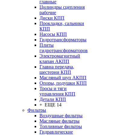
главные
Цилиндры сцепления
рабочие
Диски КПП
Прокладки, сальники
КПП
Насосы КПП
Гидротрансформаторы
Плиты
гидротрансформаторов
Электромагнитный
клапан АКПП
Главна передача,
шестерни КПП
Масляный щуп АКПП
Опоры, подушки КПП
Тросы и тяги
управления КПП
Детали КПП
+ ЕЩЕ 14
Фильтры
Воздушные фильтры
Масляные фильтры
Топливные фильтры
Гидравлические