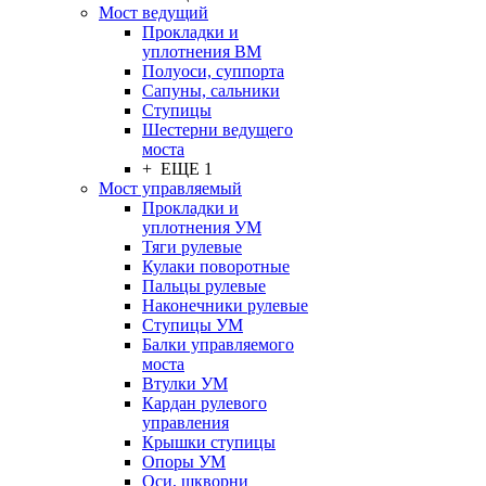
Мост ведущий
Прокладки и
уплотнения ВМ
Полуоси, суппорта
Сапуны, сальники
Ступицы
Шестерни ведущего
моста
+ ЕЩЕ 1
Мост управляемый
Прокладки и
уплотнения УМ
Тяги рулевые
Кулаки поворотные
Пальцы рулевые
Наконечники рулевые
Ступицы УМ
Балки управляемого
моста
Втулки УМ
Кардан рулевого
управления
Крышки ступицы
Опоры УМ
Оси, шкворни