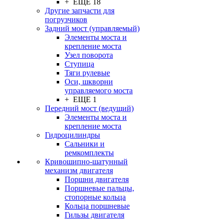
+ ЕЩЕ 18
Другие запчасти для
погрузчиков
Задний мост (управляемый)
Элементы моста и
крепление моста
Узел поворота
Ступица
Тяги рулевые
Оси, шкворни
управляемого моста
+ ЕЩЕ 1
Передний мост (ведущий)
Элементы моста и
крепление моста
Гидроцилиндры
Сальники и
ремкомплекты
Кривошипно-шатунный
механизм двигателя
Поршни двигателя
Поршневые пальцы,
стопорные кольца
Кольца поршневые
Гильзы двигателя