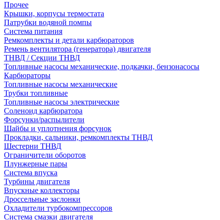
Прочее
Крышки, корпусы термостата
Патрубки водяной помпы
Система питания
Ремкомплекты и детали карбюраторов
Ремень вентилятора (генератора) двигателя
ТНВД / Секции ТНВД
Топливные насосы механические, подкачки, бензонасосы
Карбюраторы
Топливные насосы механические
Трубки топливные
Топливные насосы электрические
Соленоид карбюратора
Форсунки/распылители
Шайбы и уплотнения форсунок
Прокладки, сальники, ремкомплекты ТНВД
Шестерни ТНВД
Ограничители оборотов
Плунжерные пары
Система впуска
Турбины двигателя
Впускные коллекторы
Дроссельные заслонки
Охладители турбокомпрессоров
Система смазки двигателя