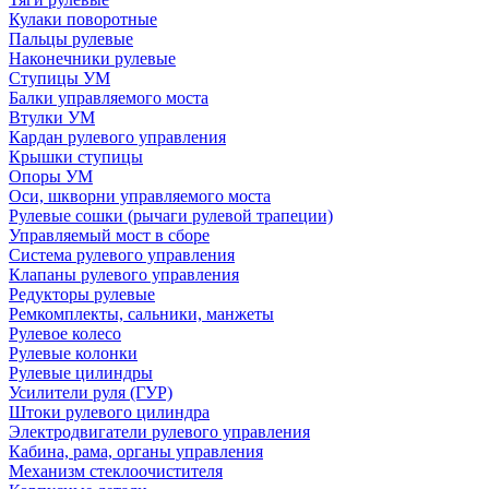
Кулаки поворотные
Пальцы рулевые
Наконечники рулевые
Ступицы УМ
Балки управляемого моста
Втулки УМ
Кардан рулевого управления
Крышки ступицы
Опоры УМ
Оси, шкворни управляемого моста
Рулевые сошки (рычаги рулевой трапеции)
Управляемый мост в сборе
Система рулевого управления
Клапаны рулевого управления
Редукторы рулевые
Ремкомплекты, сальники, манжеты
Рулевое колесо
Рулевые колонки
Рулевые цилиндры
Усилители руля (ГУР)
Штоки рулевого цилиндра
Электродвигатели рулевого управления
Кабина, рама, органы управления
Механизм стеклоочистителя