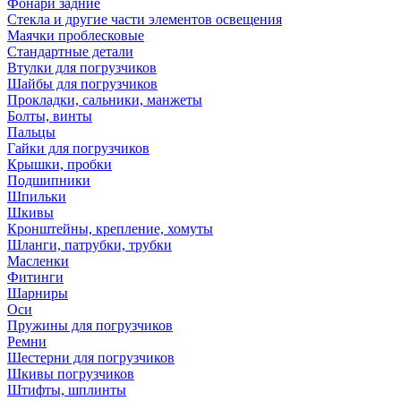
Фонари задние
Стекла и другие части элементов освещения
Маячки проблесковые
Стандартные детали
Втулки для погрузчиков
Шайбы для погрузчиков
Прокладки, сальники, манжеты
Болты, винты
Пальцы
Гайки для погрузчиков
Крышки, пробки
Подшипники
Шпильки
Шкивы
Кронштейны, крепление, хомуты
Шланги, патрубки, трубки
Масленки
Фитинги
Шарниры
Оси
Пружины для погрузчиков
Ремни
Шестерни для погрузчиков
Шкивы погрузчиков
Штифты, шплинты