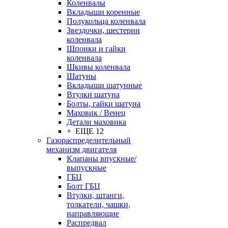
Коленвалы
Вкладыши коренные
Полукольца коленвала
Звездочки, шестерни
коленвала
Шпонки и гайки
коленвала
Шкивы коленвала
Шатуны
Вкладыши шатунные
Втулки шатуна
Болты, гайки шатуна
Маховик / Венец
Детали маховика
+ ЕЩЕ 12
Газораспределительный
механизм двигателя
Клапаны впускные/
выпускные
ГБЦ
Болт ГБЦ
Втулки, штанги,
толкатели, чашки,
направляющие
Распредвал