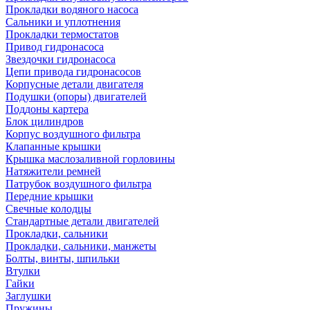
Прокладки водяного насоса
Сальники и уплотнения
Прокладки термостатов
Привод гидронасоса
Звездочки гидронасоса
Цепи привода гидронасосов
Корпусные детали двигателя
Подушки (опоры) двигателей
Поддоны картера
Блок цилиндров
Корпус воздушного фильтра
Клапанные крышки
Крышка маслозаливной горловины
Натяжители ремней
Патрубок воздушного фильтра
Передние крышки
Свечные колодцы
Стандартные детали двигателей
Прокладки, сальники
Прокладки, сальники, манжеты
Болты, винты, шпильки
Втулки
Гайки
Заглушки
Пружины