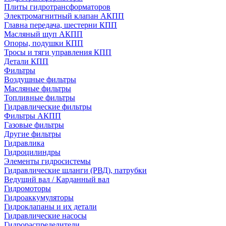
Плиты гидротрансформаторов
Электромагнитный клапан АКПП
Главна передача, шестерни КПП
Масляный щуп АКПП
Опоры, подушки КПП
Тросы и тяги управления КПП
Детали КПП
Фильтры
Воздушные фильтры
Масляные фильтры
Топливные фильтры
Гидравлические фильтры
Фильтры АКПП
Газовые фильтры
Другие фильтры
Гидравлика
Гидроцилиндры
Элементы гидросистемы
Гидравлические шланги (РВД), патрубки
Ведущий вал / Карданный вал
Гидромоторы
Гидроаккумуляторы
Гидроклапаны и их детали
Гидравлические насосы
Гидрораспределители