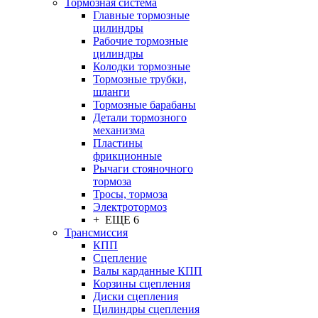
Тормозная система
Главные тормозные
цилиндры
Рабочие тормозные
цилиндры
Колодки тормозные
Тормозные трубки,
шланги
Тормозные барабаны
Детали тормозного
механизма
Пластины
фрикционные
Рычаги стояночного
тормоза
Тросы, тормоза
Электротормоз
+ ЕЩЕ 6
Трансмиссия
КПП
Сцепление
Валы карданные КПП
Корзины сцепления
Диски сцепления
Цилиндры сцепления