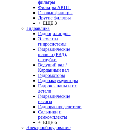
фильтры
Фильтры АКПП
Газовые фильтры
Другие фильтры
+ ЕЩЕ 3
Гидравлика
Гидроцилиндры
Элементы
гидросистемы
Гидравлические
шланги (РВД),
патрубки
Ведущий вал /
Карданный вал
Гидромоторы
Гидроаккумуляторы
Гидроклапаны и их
детали
Гидравлические
насосы
Гидрораспределители
Сальники и
ремкомплекты
+ ЕЩЕ 6
Электрооборудование