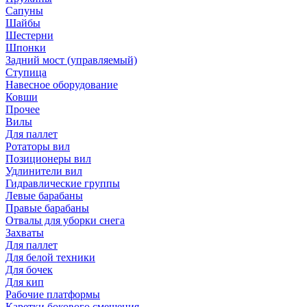
Сапуны
Шайбы
Шестерни
Шпонки
Задний мост (управляемый)
Ступица
Навесное оборудование
Ковши
Прочее
Вилы
Для паллет
Ротаторы вил
Позиционеры вил
Удлинители вил
Гидравлические группы
Левые барабаны
Правые барабаны
Отвалы для уборки снега
Захваты
Для паллет
Для белой техники
Для бочек
Для кип
Рабочие платформы
Каретки бокового смещения