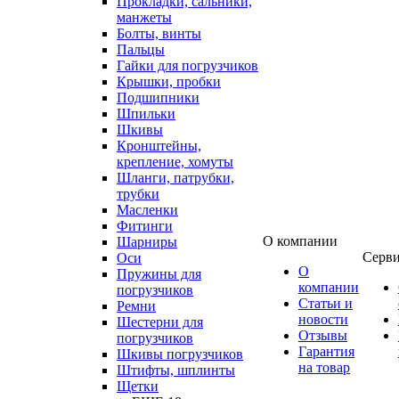
Прокладки, сальники,
манжеты
Болты, винты
Пальцы
Гайки для погрузчиков
Крышки, пробки
Подшипники
Шпильки
Шкивы
Кронштейны,
крепление, хомуты
Шланги, патрубки,
трубки
Масленки
Фитинги
О компании
Шарниры
Серв
Оси
О
Пружины для
компании
погрузчиков
Статьи и
Ремни
новости
Шестерни для
Отзывы
погрузчиков
Гарантия
Шкивы погрузчиков
на товар
Штифты, шплинты
Щетки