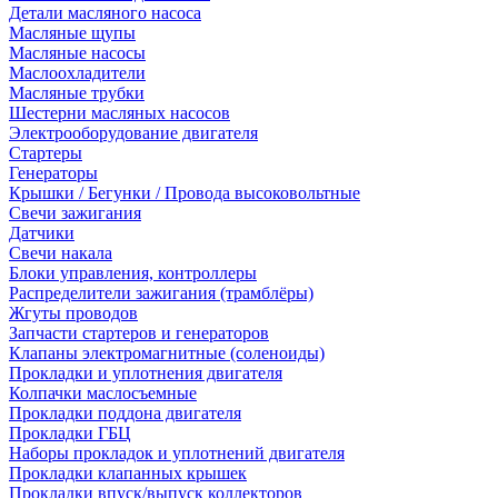
Детали масляного насоса
Масляные щупы
Масляные насосы
Маслоохладители
Масляные трубки
Шестерни масляных насосов
Электрооборудование двигателя
Стартеры
Генераторы
Крышки / Бегунки / Провода высоковольтные
Свечи зажигания
Датчики
Свечи накала
Блоки управления, контроллеры
Распределители зажигания (трамблёры)
Жгуты проводов
Запчасти стартеров и генераторов
Клапаны электромагнитные (соленоиды)
Прокладки и уплотнения двигателя
Колпачки маслосъемные
Прокладки поддона двигателя
Прокладки ГБЦ
Наборы прокладок и уплотнений двигателя
Прокладки клапанных крышек
Прокладки впуск/выпуск коллекторов