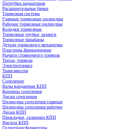
Патрубки радиаторов
Расширительные бачки
Тормозная система
Главные тормозные цилиндры
Рабочие тормозные цилиндры
Колодки тормозные
Тормозные трубки, шланги
Тормозные барабаны
Детали тормозного механизма
Пластины фрикционные
Рычаги стояночного тормоза
Тросы, тормоза
Электротормоз
Трансмиссия
КПП
Сцепление
Валы карданные КПП
Корзины сцепления
Диски сцепления
Цилиндры сцепления главные
Цилиндры сцепления рабочие
Диски КПП
Прокладки, сальники КПП
Насосы КПП
Гидротрансформаторы