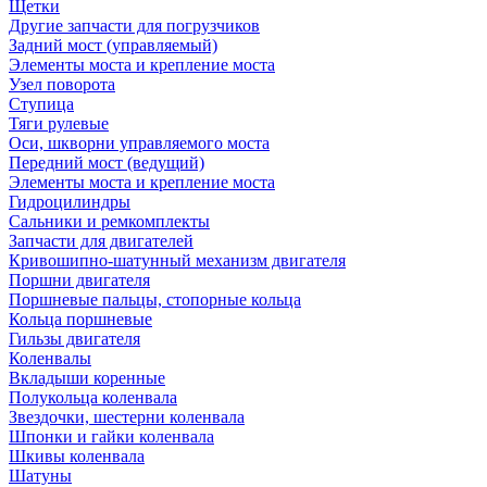
Щетки
Другие запчасти для погрузчиков
Задний мост (управляемый)
Элементы моста и крепление моста
Узел поворота
Ступица
Тяги рулевые
Оси, шкворни управляемого моста
Передний мост (ведущий)
Элементы моста и крепление моста
Гидроцилиндры
Сальники и ремкомплекты
Запчасти для двигателей
Кривошипно-шатунный механизм двигателя
Поршни двигателя
Поршневые пальцы, стопорные кольца
Кольца поршневые
Гильзы двигателя
Коленвалы
Вкладыши коренные
Полукольца коленвала
Звездочки, шестерни коленвала
Шпонки и гайки коленвала
Шкивы коленвала
Шатуны