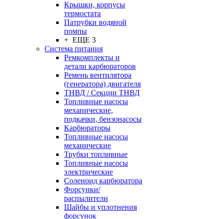
Крышки, корпусы
термостата
Патрубки водяной
помпы
+ ЕЩЕ 3
Система питания
Ремкомплекты и
детали карбюраторов
Ремень вентилятора
(генератора) двигателя
ТНВД / Секции ТНВД
Топливные насосы
механические,
подкачки, бензонасосы
Карбюраторы
Топливные насосы
механические
Трубки топливные
Топливные насосы
электрические
Соленоид карбюратора
Форсунки/
распылители
Шайбы и уплотнения
форсунок