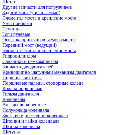
Щетки
Другие запчасти для погрузчиков
Задний мост (управляемый)
Элементы моста и крепление моста
Узел поворота
Ступица
Тяги рулевые
Оси, шкворни управляемого моста
Передний мост (ведущий)
Элементы моста и крепление моста
Гидроцилиндры
Сальники и ремкомплекты
Запчасти для двигателей
Кривошипно-шатунный механизм двигателя
Поршни двигателя
Поршневые пальцы, стопорные кольца
Кольца поршневые
Гильзы двигателя
Коленвалы
Вкладыши коренные
Полукольца коленвала
Звездочки, шестерни коленвала
Шпонки и гайки коленвала
Шкивы коленвала
Шатуны