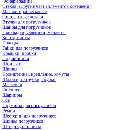
Фонари задние
Стекла и другие части элементов освещения
Маячки проблесковые
Стандартные детали
Втулки для погрузчиков
Шайбы для погрузчиков
Прокладки, сальники, манжеты
Болты, винты
Пальцы
Гайки для погрузчиков
Крышки, пробки
Подшипники
Шпильки
Шкивы
Кронштейны, крепление, хомуты
Шланги, патрубки, трубки
Масленки
Фитинги
Шарниры
Оси
Пружины для погрузчиков
Ремни
Шестерни для погрузчиков
Шкивы погрузчиков
Штифты, шплинты