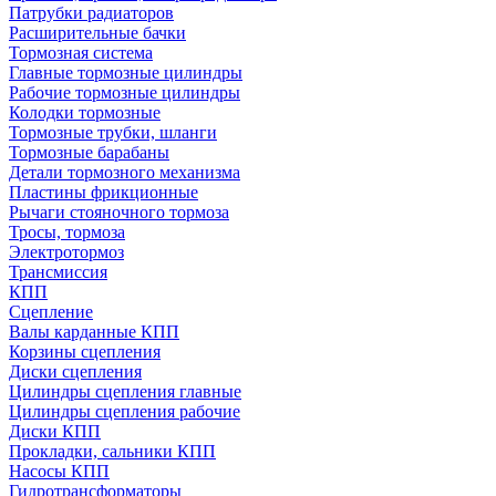
Патрубки радиаторов
Расширительные бачки
Тормозная система
Главные тормозные цилиндры
Рабочие тормозные цилиндры
Колодки тормозные
Тормозные трубки, шланги
Тормозные барабаны
Детали тормозного механизма
Пластины фрикционные
Рычаги стояночного тормоза
Тросы, тормоза
Электротормоз
Трансмиссия
КПП
Сцепление
Валы карданные КПП
Корзины сцепления
Диски сцепления
Цилиндры сцепления главные
Цилиндры сцепления рабочие
Диски КПП
Прокладки, сальники КПП
Насосы КПП
Гидротрансформаторы