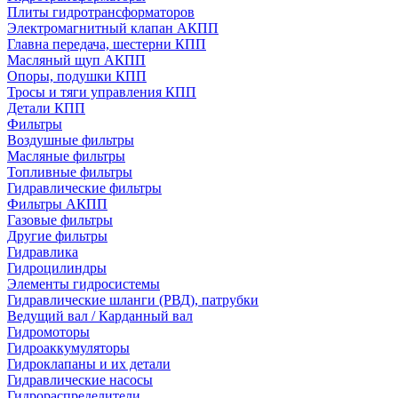
Плиты гидротрансформаторов
Электромагнитный клапан АКПП
Главна передача, шестерни КПП
Масляный щуп АКПП
Опоры, подушки КПП
Тросы и тяги управления КПП
Детали КПП
Фильтры
Воздушные фильтры
Масляные фильтры
Топливные фильтры
Гидравлические фильтры
Фильтры АКПП
Газовые фильтры
Другие фильтры
Гидравлика
Гидроцилиндры
Элементы гидросистемы
Гидравлические шланги (РВД), патрубки
Ведущий вал / Карданный вал
Гидромоторы
Гидроаккумуляторы
Гидроклапаны и их детали
Гидравлические насосы
Гидрораспределители