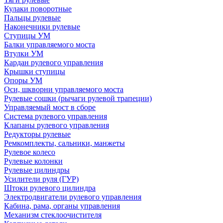
Кулаки поворотные
Пальцы рулевые
Наконечники рулевые
Ступицы УМ
Балки управляемого моста
Втулки УМ
Кардан рулевого управления
Крышки ступицы
Опоры УМ
Оси, шкворни управляемого моста
Рулевые сошки (рычаги рулевой трапеции)
Управляемый мост в сборе
Система рулевого управления
Клапаны рулевого управления
Редукторы рулевые
Ремкомплекты, сальники, манжеты
Рулевое колесо
Рулевые колонки
Рулевые цилиндры
Усилители руля (ГУР)
Штоки рулевого цилиндра
Электродвигатели рулевого управления
Кабина, рама, органы управления
Механизм стеклоочистителя