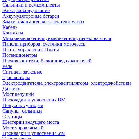
Сальники и ремкомплекты
Электрооборудование
Аккумулятороные батареи
Замки зажигания, выключатели массы
Кабель
Контакты
Микровыключатели, выключатели, переключатели
Панели приборов, счетчики моточасов
Платы управления. Платы
Потенциометры
Предохранители, блоки предохранителей
Реле
Сигналы звуковые
Транзисторы
Электродвигатели, электровентиляторы, электроджойстики
Датчики
Мост ведущий
Прокладки и уплотнения ВМ
Полуоси, суппорта
Сапуны, сальники
Ступицы
Шестерни ведущего моста
Мост управляемый
Прокладки и уплотнения УМ
Тяги рулевые