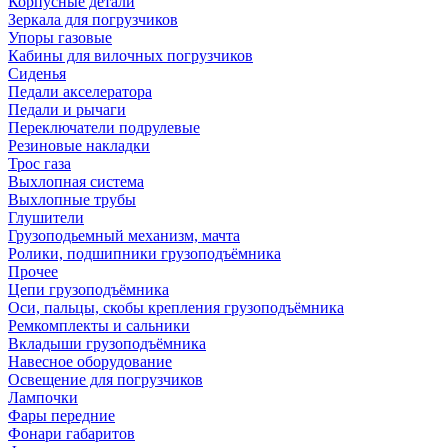
Корпусные детали
Зеркала для погрузчиков
Упоры газовые
Кабины для вилочных погрузчиков
Сиденья
Педали акселератора
Педали и рычаги
Переключатели подрулевые
Резиновые накладки
Трос газа
Выхлопная система
Выхлопные трубы
Глушители
Грузоподьемный механизм, мачта
Ролики, подшипники грузоподъёмника
Прочее
Цепи грузоподъёмника
Оси, пальцы, скобы крепления грузоподъёмника
Ремкомплекты и сальники
Вкладыши грузоподъёмника
Навесное оборудование
Освещение для погрузчиков
Лампочки
Фары передние
Фонари габаритов