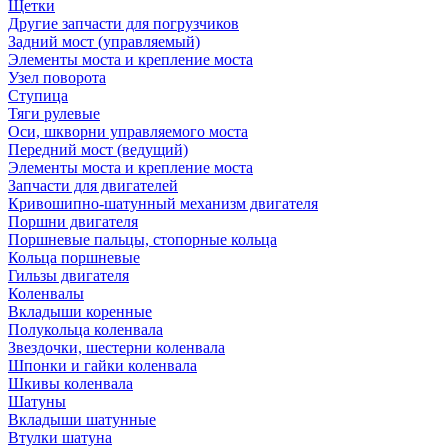
Щетки
Другие запчасти для погрузчиков
Задний мост (управляемый)
Элементы моста и крепление моста
Узел поворота
Ступица
Тяги рулевые
Оси, шкворни управляемого моста
Передний мост (ведущий)
Элементы моста и крепление моста
Запчасти для двигателей
Кривошипно-шатунный механизм двигателя
Поршни двигателя
Поршневые пальцы, стопорные кольца
Кольца поршневые
Гильзы двигателя
Коленвалы
Вкладыши коренные
Полукольца коленвала
Звездочки, шестерни коленвала
Шпонки и гайки коленвала
Шкивы коленвала
Шатуны
Вкладыши шатунные
Втулки шатуна