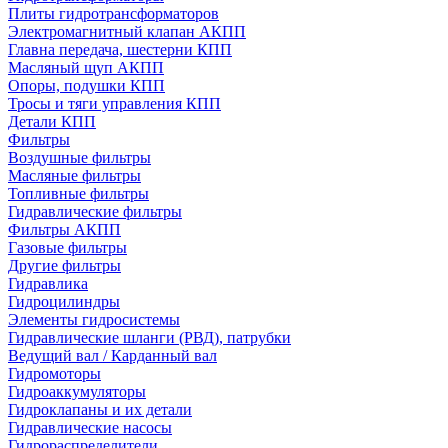
Плиты гидротрансформаторов
Электромагнитный клапан АКПП
Главна передача, шестерни КПП
Масляный щуп АКПП
Опоры, подушки КПП
Тросы и тяги управления КПП
Детали КПП
Фильтры
Воздушные фильтры
Масляные фильтры
Топливные фильтры
Гидравлические фильтры
Фильтры АКПП
Газовые фильтры
Другие фильтры
Гидравлика
Гидроцилиндры
Элементы гидросистемы
Гидравлические шланги (РВД), патрубки
Ведущий вал / Карданный вал
Гидромоторы
Гидроаккумуляторы
Гидроклапаны и их детали
Гидравлические насосы
Гидрораспределители