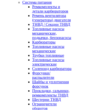
Система питания
Ремкомплекты и
детали карбюраторов
Ремень вентилятора
(генератора) двигателя
ТНВД / Секции ТНВД
Топливные насосы
механические,
подкачки, бензонасосы
Карбюраторы
Топливные насосы
механические
Трубки топливные
Топливные насосы
электрические
Соленоид карбюратора
Форсунки/
распылители
Шайбы и уплотнения
форсунок
Прокладки, сальники,
ремкомплекты ТНВД
Шестерни ТНВД
Ограничители
оборотов