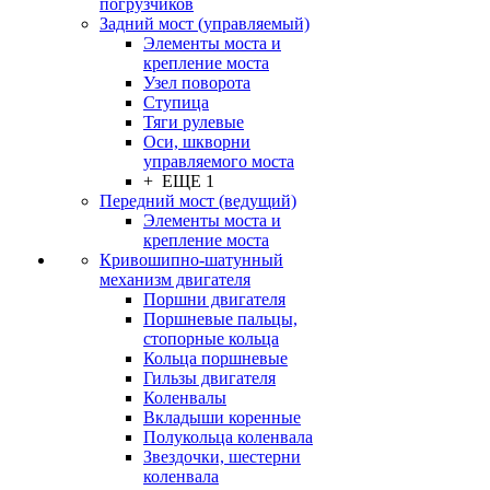
погрузчиков
Задний мост (управляемый)
Элементы моста и
крепление моста
Узел поворота
Ступица
Тяги рулевые
Оси, шкворни
управляемого моста
+ ЕЩЕ 1
Передний мост (ведущий)
Элементы моста и
крепление моста
Кривошипно-шатунный
механизм двигателя
Поршни двигателя
Поршневые пальцы,
стопорные кольца
Кольца поршневые
Гильзы двигателя
Коленвалы
Вкладыши коренные
Полукольца коленвала
Звездочки, шестерни
коленвала