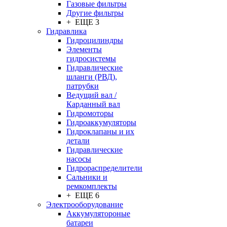
Газовые фильтры
Другие фильтры
+ ЕЩЕ 3
Гидравлика
Гидроцилиндры
Элементы
гидросистемы
Гидравлические
шланги (РВД),
патрубки
Ведущий вал /
Карданный вал
Гидромоторы
Гидроаккумуляторы
Гидроклапаны и их
детали
Гидравлические
насосы
Гидрораспределители
Сальники и
ремкомплекты
+ ЕЩЕ 6
Электрооборудование
Аккумулятороные
батареи