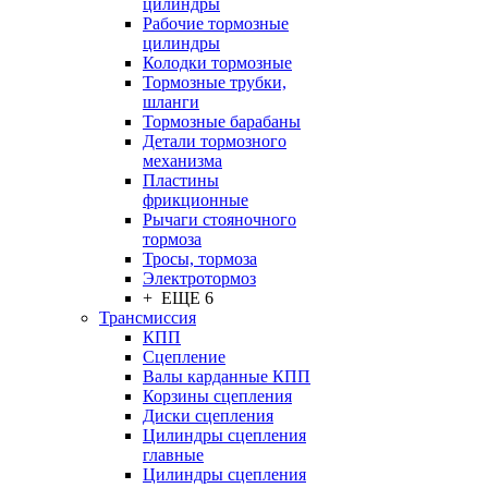
цилиндры
Рабочие тормозные
цилиндры
Колодки тормозные
Тормозные трубки,
шланги
Тормозные барабаны
Детали тормозного
механизма
Пластины
фрикционные
Рычаги стояночного
тормоза
Тросы, тормоза
Электротормоз
+ ЕЩЕ 6
Трансмиссия
КПП
Сцепление
Валы карданные КПП
Корзины сцепления
Диски сцепления
Цилиндры сцепления
главные
Цилиндры сцепления