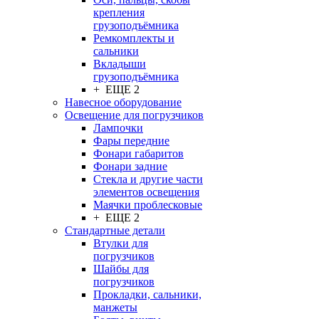
крепления
грузоподъёмника
Ремкомплекты и
сальники
Вкладыши
грузоподъёмника
+ ЕЩЕ 2
Навесное оборудование
Освещение для погрузчиков
Лампочки
Фары передние
Фонари габаритов
Фонари задние
Стекла и другие части
элементов освещения
Маячки проблесковые
+ ЕЩЕ 2
Стандартные детали
Втулки для
погрузчиков
Шайбы для
погрузчиков
Прокладки, сальники,
манжеты