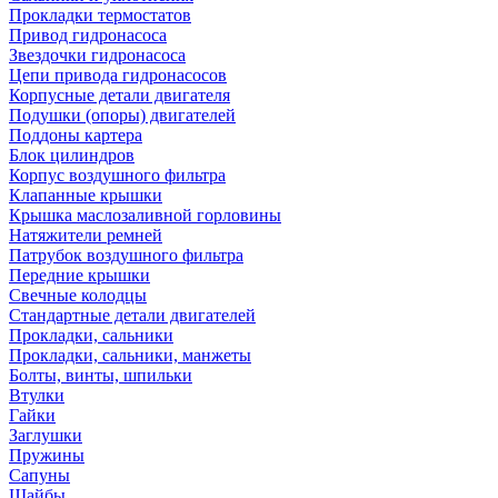
Прокладки термостатов
Привод гидронасоса
Звездочки гидронасоса
Цепи привода гидронасосов
Корпусные детали двигателя
Подушки (опоры) двигателей
Поддоны картера
Блок цилиндров
Корпус воздушного фильтра
Клапанные крышки
Крышка маслозаливной горловины
Натяжители ремней
Патрубок воздушного фильтра
Передние крышки
Свечные колодцы
Стандартные детали двигателей
Прокладки, сальники
Прокладки, сальники, манжеты
Болты, винты, шпильки
Втулки
Гайки
Заглушки
Пружины
Сапуны
Шайбы