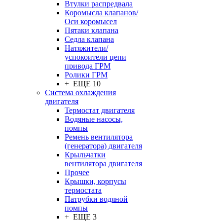
Втулки распредвала
Коромысла клапанов/
Оси коромысел
Пятаки клапана
Седла клапана
Натяжители/
успокоители цепи
привода ГРМ
Ролики ГРМ
+ ЕЩЕ 10
Система охлаждения
двигателя
Термостат двигателя
Водяные насосы,
помпы
Ремень вентилятора
(генератора) двигателя
Крыльчатки
вентилятора двигателя
Прочее
Крышки, корпусы
термостата
Патрубки водяной
помпы
+ ЕЩЕ 3