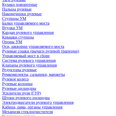
Кулаки поворотные
Пальцы рулевые
Наконечники рулевые
Ступицы УМ
Балки управляемого моста
Втулки УМ
Кардан рулевого управления
Крышки ступицы
Опоры УМ
Оси, шкворни управляемого моста
Рулевые сошки (рычаги рулевой трапеции)
Управляемый мост в сборе
Система рулевого управления
Клапаны рулевого управления
Редукторы рулевые
Ремкомплекты, сальники, манжеты
Рулевое колесо
Рулевые колонки
Рулевые цилиндры
Усилители руля (ГУР)
Штоки рулевого цилиндра
Электродвигатели рулевого управления
Кабина, рама, органы управления
Механизм стеклоочистителя