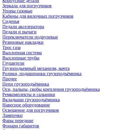
Корпусные детали
Зеркала для погрузчиков
Упоры газовые
Кабины для вилочных погрузчиков
Сиденья
Педали акселератора
Педали и рычаги
Переключатели подрулевые
Резиновые накладки
Трос газа
Выхлопная система
Выхлопные трубы
Глушители
Грузоподьемный механизм, мачта
Ролики, подшипники грузоподъёмника
Прочее
Цепи грузоподъёмника
Оси, пальцы, скобы крепления грузоподъёмника
Ремкомплекты и сальники
Вкладыши грузоподъёмника
Навесное оборудование
Освещение для погрузчиков
Лампочки
Фары передние
Фонари габаритов