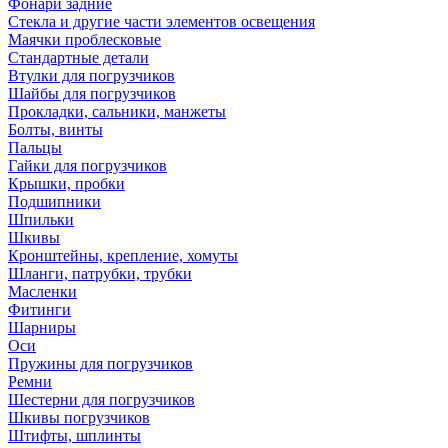
Фонари задние
Стекла и другие части элементов освещения
Маячки проблесковые
Стандартные детали
Втулки для погрузчиков
Шайбы для погрузчиков
Прокладки, сальники, манжеты
Болты, винты
Пальцы
Гайки для погрузчиков
Крышки, пробки
Подшипники
Шпильки
Шкивы
Кронштейны, крепление, хомуты
Шланги, патрубки, трубки
Масленки
Фитинги
Шарниры
Оси
Пружины для погрузчиков
Ремни
Шестерни для погрузчиков
Шкивы погрузчиков
Штифты, шплинты