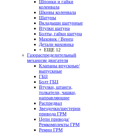
Шпонки и гайки
коленвала
Шкивы коленвала
Шатуны
Вкладыши шатунные
Втулки шатуна
Болты, гайки шатуна
Маховик / Венец
Детали маховика
+ ЕЩЕ 12
Газораспределительный
механизм двигателя
Клапаны впускные/
выпускные
ГБЦ
Болт ГБЦ
Втулки, штанги,
толкатели, чашки,
направляющие
Распредвал
Звездочки/шестерни
привода ГРМ
Цепи привода/
Ремкомплекты ГРМ
Ремни ГРМ