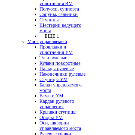
уплотнения ВМ
Полуоси, суппорта
Сапуны, сальники
Ступицы
Шестерни ведущего
моста
+ ЕЩЕ 1
Мост управляемый
Прокладки и
уплотнения УМ
Тяги рулевые
Кулаки поворотные
Пальцы рулевые
Наконечники рулевые
Ступицы УМ
Балки управляемого
моста
Втулки УМ
Кардан рулевого
управления
Крышки ступицы
Опоры УМ
Оси, шкворни
управляемого моста
Рулевые сошки