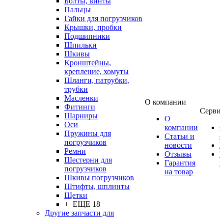
Болты, винты
Пальцы
Гайки для погрузчиков
Крышки, пробки
Подшипники
Шпильки
Шкивы
Кронштейны,
крепление, хомуты
Шланги, патрубки,
трубки
Масленки
О компании
Фитинги
Серв
Шарниры
О
Оси
компании
Пружины для
Статьи и
погрузчиков
новости
Ремни
Отзывы
Шестерни для
Гарантия
погрузчиков
на товар
Шкивы погрузчиков
Штифты, шплинты
Щетки
+ ЕЩЕ 18
Другие запчасти для