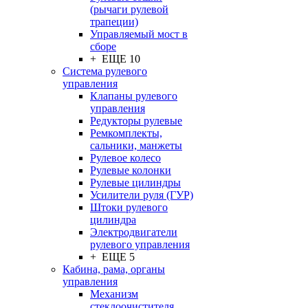
(рычаги рулевой
трапеции)
Управляемый мост в
сборе
+ ЕЩЕ 10
Система рулевого
управления
Клапаны рулевого
управления
Редукторы рулевые
Ремкомплекты,
сальники, манжеты
Рулевое колесо
Рулевые колонки
Рулевые цилиндры
Усилители руля (ГУР)
Штоки рулевого
цилиндра
Электродвигатели
рулевого управления
+ ЕЩЕ 5
Кабина, рама, органы
управления
Механизм
стеклоочистителя