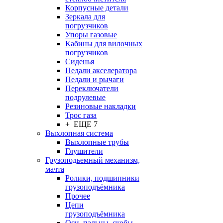
Корпусные детали
Зеркала для
погрузчиков
Упоры газовые
Кабины для вилочных
погрузчиков
Сиденья
Педали акселератора
Педали и рычаги
Переключатели
подрулевые
Резиновые накладки
Трос газа
+ ЕЩЕ 7
Выхлопная система
Выхлопные трубы
Глушители
Грузоподьемный механизм,
мачта
Ролики, подшипники
грузоподъёмника
Прочее
Цепи
грузоподъёмника
Оси, пальцы, скобы