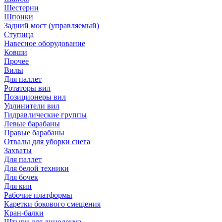
Шестерни
Шпонки
Задний мост (управляемый)
Ступица
Навесное оборудование
Ковши
Прочее
Вилы
Для паллет
Ротаторы вил
Позиционеры вил
Удлинители вил
Гидравлические группы
Левые барабаны
Правые барабаны
Отвалы для уборки снега
Захваты
Для паллет
Для белой техники
Для бочек
Для кип
Рабочие платформы
Каретки бокового смещения
Кран-балки
Штыри для линолеума