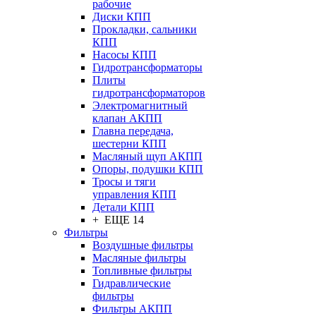
рабочие
Диски КПП
Прокладки, сальники
КПП
Насосы КПП
Гидротрансформаторы
Плиты
гидротрансформаторов
Электромагнитный
клапан АКПП
Главна передача,
шестерни КПП
Масляный щуп АКПП
Опоры, подушки КПП
Тросы и тяги
управления КПП
Детали КПП
+ ЕЩЕ 14
Фильтры
Воздушные фильтры
Масляные фильтры
Топливные фильтры
Гидравлические
фильтры
Фильтры АКПП