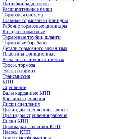
Патрубки радиаторов
Расширительные бачки
Тормозная система
Главные тормозные цилиндры
Рабочие тормозные цилиндры
Колодки тормозные
Тормозные трубки, шланги
Тормозные барабаны
Детали тормозного механизма
Пластины фрикционные
Рычаги стояночного тормоза
Тросы, тормоза
Электротормоз
Трансмиссия
КПП
Сцепление
Валы карданные КПП
Корзины сцепления
Диски сцепления
Цилиндры сцепления главные
Цилиндры сцепления рабочие
Диски КПП
Прокладки, сальники КПП
Насосы КПП
Гидротрансформаторы