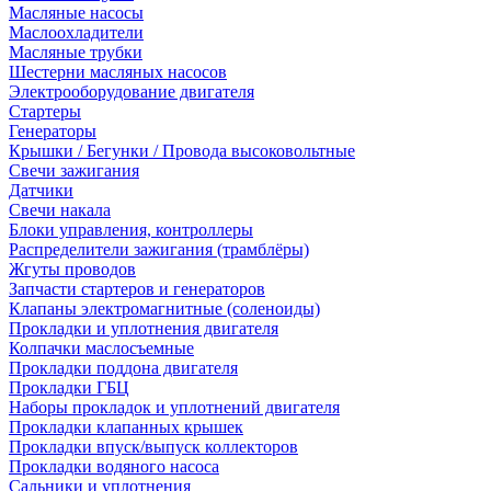
Масляные насосы
Маслоохладители
Масляные трубки
Шестерни масляных насосов
Электрооборудование двигателя
Стартеры
Генераторы
Крышки / Бегунки / Провода высоковольтные
Свечи зажигания
Датчики
Свечи накала
Блоки управления, контроллеры
Распределители зажигания (трамблёры)
Жгуты проводов
Запчасти стартеров и генераторов
Клапаны электромагнитные (соленоиды)
Прокладки и уплотнения двигателя
Колпачки маслосъемные
Прокладки поддона двигателя
Прокладки ГБЦ
Наборы прокладок и уплотнений двигателя
Прокладки клапанных крышек
Прокладки впуск/выпуск коллекторов
Прокладки водяного насоса
Сальники и уплотнения