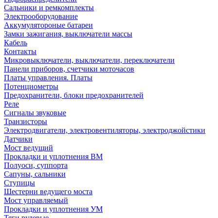
Сальники и ремкомплекты
Электрооборудование
Аккумулятороные батареи
Замки зажигания, выключатели массы
Кабель
Контакты
Микровыключатели, выключатели, переключатели
Панели приборов, счетчики моточасов
Платы управления. Платы
Потенциометры
Предохранители, блоки предохранителей
Реле
Сигналы звуковые
Транзисторы
Электродвигатели, электровентиляторы, электроджойстики
Датчики
Мост ведущий
Прокладки и уплотнения ВМ
Полуоси, суппорта
Сапуны, сальники
Ступицы
Шестерни ведущего моста
Мост управляемый
Прокладки и уплотнения УМ
Тяги рулевые