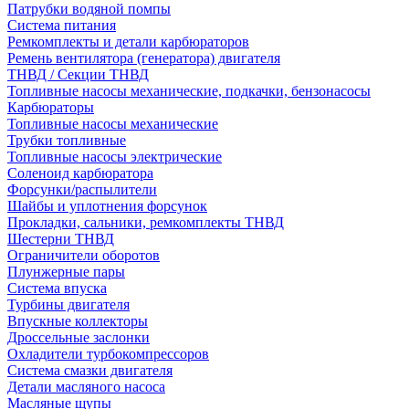
Патрубки водяной помпы
Система питания
Ремкомплекты и детали карбюраторов
Ремень вентилятора (генератора) двигателя
ТНВД / Секции ТНВД
Топливные насосы механические, подкачки, бензонасосы
Карбюраторы
Топливные насосы механические
Трубки топливные
Топливные насосы электрические
Соленоид карбюратора
Форсунки/распылители
Шайбы и уплотнения форсунок
Прокладки, сальники, ремкомплекты ТНВД
Шестерни ТНВД
Ограничители оборотов
Плунжерные пары
Система впуска
Турбины двигателя
Впускные коллекторы
Дроссельные заслонки
Охладители турбокомпрессоров
Система смазки двигателя
Детали масляного насоса
Масляные щупы