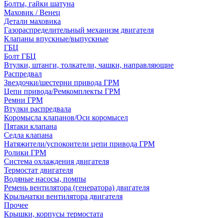
Болты, гайки шатуна
Маховик / Венец
Детали маховика
Газораспределительный механизм двигателя
Клапаны впускные/выпускные
ГБЦ
Болт ГБЦ
Втулки, штанги, толкатели, чашки, направляющие
Распредвал
Звездочки/шестерни привода ГРМ
Цепи привода/Ремкомплекты ГРМ
Ремни ГРМ
Втулки распредвала
Коромысла клапанов/Оси коромысел
Пятаки клапана
Седла клапана
Натяжители/успокоители цепи привода ГРМ
Ролики ГРМ
Система охлаждения двигателя
Термостат двигателя
Водяные насосы, помпы
Ремень вентилятора (генератора) двигателя
Крыльчатки вентилятора двигателя
Прочее
Крышки, корпусы термостата