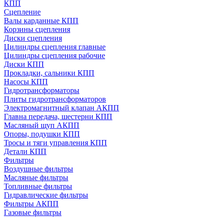
КПП
Сцепление
Валы карданные КПП
Корзины сцепления
Диски сцепления
Цилиндры сцепления главные
Цилиндры сцепления рабочие
Диски КПП
Прокладки, сальники КПП
Насосы КПП
Гидротрансформаторы
Плиты гидротрансформаторов
Электромагнитный клапан АКПП
Главна передача, шестерни КПП
Масляный щуп АКПП
Опоры, подушки КПП
Тросы и тяги управления КПП
Детали КПП
Фильтры
Воздушные фильтры
Масляные фильтры
Топливные фильтры
Гидравлические фильтры
Фильтры АКПП
Газовые фильтры