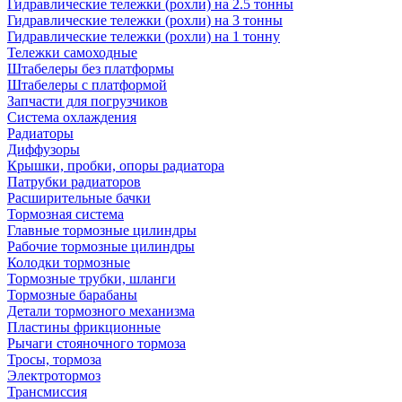
Гидравлические тележки (рохли) на 2.5 тонны
Гидравлические тележки (рохли) на 3 тонны
Гидравлические тележки (рохли) на 1 тонну
Тележки самоходные
Штабелеры без платформы
Штабелеры с платформой
Запчасти для погрузчиков
Система охлаждения
Радиаторы
Диффузоры
Крышки, пробки, опоры радиатора
Патрубки радиаторов
Расширительные бачки
Тормозная система
Главные тормозные цилиндры
Рабочие тормозные цилиндры
Колодки тормозные
Тормозные трубки, шланги
Тормозные барабаны
Детали тормозного механизма
Пластины фрикционные
Рычаги стояночного тормоза
Тросы, тормоза
Электротормоз
Трансмиссия