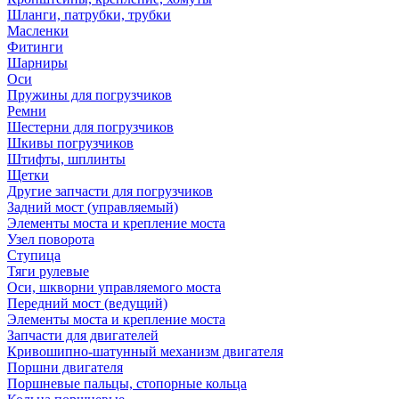
Шланги, патрубки, трубки
Масленки
Фитинги
Шарниры
Оси
Пружины для погрузчиков
Ремни
Шестерни для погрузчиков
Шкивы погрузчиков
Штифты, шплинты
Щетки
Другие запчасти для погрузчиков
Задний мост (управляемый)
Элементы моста и крепление моста
Узел поворота
Ступица
Тяги рулевые
Оси, шкворни управляемого моста
Передний мост (ведущий)
Элементы моста и крепление моста
Запчасти для двигателей
Кривошипно-шатунный механизм двигателя
Поршни двигателя
Поршневые пальцы, стопорные кольца