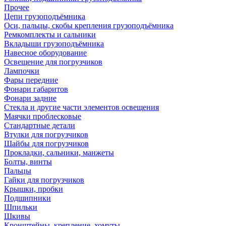
Прочее
Цепи грузоподъёмника
Оси, пальцы, скобы крепления грузоподъёмника
Ремкомплекты и сальники
Вкладыши грузоподъёмника
Навесное оборудование
Освещение для погрузчиков
Лампочки
Фары передние
Фонари габаритов
Фонари задние
Стекла и другие части элементов освещения
Маячки проблесковые
Стандартные детали
Втулки для погрузчиков
Шайбы для погрузчиков
Прокладки, сальники, манжеты
Болты, винты
Пальцы
Гайки для погрузчиков
Крышки, пробки
Подшипники
Шпильки
Шкивы
Кронштейны, крепление, хомуты