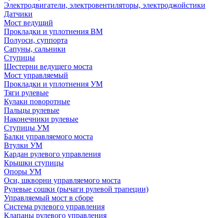
Электродвигатели, электровентиляторы, электроджойстики
Датчики
Мост ведущий
Прокладки и уплотнения ВМ
Полуоси, суппорта
Сапуны, сальники
Ступицы
Шестерни ведущего моста
Мост управляемый
Прокладки и уплотнения УМ
Тяги рулевые
Кулаки поворотные
Пальцы рулевые
Наконечники рулевые
Ступицы УМ
Балки управляемого моста
Втулки УМ
Кардан рулевого управления
Крышки ступицы
Опоры УМ
Оси, шкворни управляемого моста
Рулевые сошки (рычаги рулевой трапеции)
Управляемый мост в сборе
Система рулевого управления
Клапаны рулевого управления