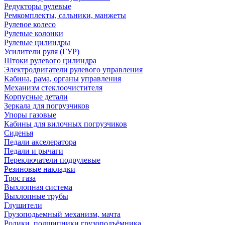
Редукторы рулевые
Ремкомплекты, сальники, манжеты
Рулевое колесо
Рулевые колонки
Рулевые цилиндры
Усилители руля (ГУР)
Штоки рулевого цилиндра
Электродвигатели рулевого управления
Кабина, рама, органы управления
Механизм стеклоочистителя
Корпусные детали
Зеркала для погрузчиков
Упоры газовые
Кабины для вилочных погрузчиков
Сиденья
Педали акселератора
Педали и рычаги
Переключатели подрулевые
Резиновые накладки
Трос газа
Выхлопная система
Выхлопные трубы
Глушители
Грузоподьемный механизм, мачта
Ролики, подшипники грузоподъёмника