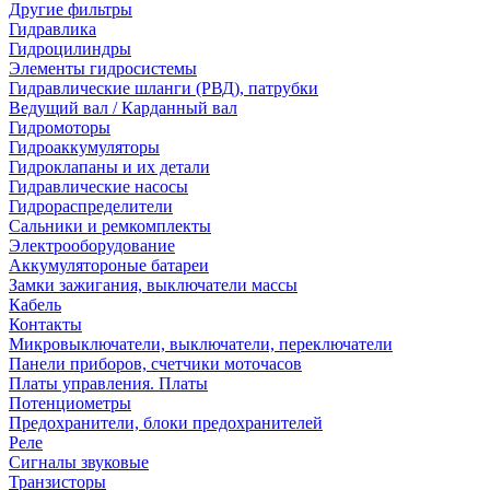
Другие фильтры
Гидравлика
Гидроцилиндры
Элементы гидросистемы
Гидравлические шланги (РВД), патрубки
Ведущий вал / Карданный вал
Гидромоторы
Гидроаккумуляторы
Гидроклапаны и их детали
Гидравлические насосы
Гидрораспределители
Сальники и ремкомплекты
Электрооборудование
Аккумулятороные батареи
Замки зажигания, выключатели массы
Кабель
Контакты
Микровыключатели, выключатели, переключатели
Панели приборов, счетчики моточасов
Платы управления. Платы
Потенциометры
Предохранители, блоки предохранителей
Реле
Сигналы звуковые
Транзисторы