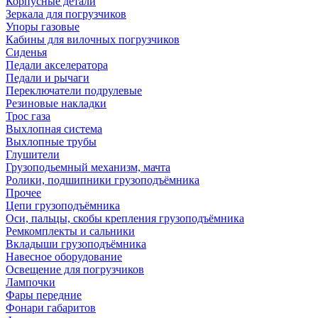
Корпусные детали
Зеркала для погрузчиков
Упоры газовые
Кабины для вилочных погрузчиков
Сиденья
Педали акселератора
Педали и рычаги
Переключатели подрулевые
Резиновые накладки
Трос газа
Выхлопная система
Выхлопные трубы
Глушители
Грузоподьемный механизм, мачта
Ролики, подшипники грузоподъёмника
Прочее
Цепи грузоподъёмника
Оси, пальцы, скобы крепления грузоподъёмника
Ремкомплекты и сальники
Вкладыши грузоподъёмника
Навесное оборудование
Освещение для погрузчиков
Лампочки
Фары передние
Фонари габаритов