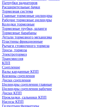
Патрубки радиаторов
Расширительные бачки
Тормозная система
Главные тормозные цилиндры
Рабочие тормозные цилиндры
Колодки тормозные
Тормозные трубки, шланги
Тормозные барабаны
Детали тормозного механизма
Пластины фрикционные
Рычаги стояночного тормоза
Тросы, тормоза
Электротормоз
Трансмиссия
КПП
Сцепление
Валы карданные КПП
Корзины сцепления
Диски сцепления
Цилиндры сцепления главные
Цилиндры сцепления рабочие
Диски КПП
Прокладки, сальники КПП
Насосы КПП
Гидротрансформаторы