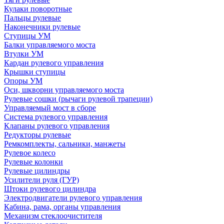
Кулаки поворотные
Пальцы рулевые
Наконечники рулевые
Ступицы УМ
Балки управляемого моста
Втулки УМ
Кардан рулевого управления
Крышки ступицы
Опоры УМ
Оси, шкворни управляемого моста
Рулевые сошки (рычаги рулевой трапеции)
Управляемый мост в сборе
Система рулевого управления
Клапаны рулевого управления
Редукторы рулевые
Ремкомплекты, сальники, манжеты
Рулевое колесо
Рулевые колонки
Рулевые цилиндры
Усилители руля (ГУР)
Штоки рулевого цилиндра
Электродвигатели рулевого управления
Кабина, рама, органы управления
Механизм стеклоочистителя