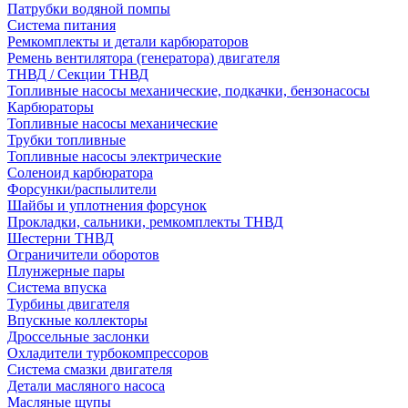
Патрубки водяной помпы
Система питания
Ремкомплекты и детали карбюраторов
Ремень вентилятора (генератора) двигателя
ТНВД / Секции ТНВД
Топливные насосы механические, подкачки, бензонасосы
Карбюраторы
Топливные насосы механические
Трубки топливные
Топливные насосы электрические
Соленоид карбюратора
Форсунки/распылители
Шайбы и уплотнения форсунок
Прокладки, сальники, ремкомплекты ТНВД
Шестерни ТНВД
Ограничители оборотов
Плунжерные пары
Система впуска
Турбины двигателя
Впускные коллекторы
Дроссельные заслонки
Охладители турбокомпрессоров
Система смазки двигателя
Детали масляного насоса
Масляные щупы