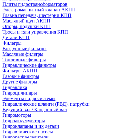
Плиты гидротрансформаторов
Электромагнитный клапан АКПП
Главна передача, шестерни КПП
Масляный щуп АКПП
Опоры, подушки КПП
Тросы и тяги управления КПП
Детали КПП
Фильтры
Воздушные фильтры
Масляные фильтры
Топливные фильтры
Гидравлические фильтры
Фильтры АКПП
Газовые фильтры
Другие фильтры
Гидравлика
Гидроцилиндры
Элементы гидросистемы
Гидравлические шланги (РВД), патрубки
Ведущий вал / Карданный вал
Гидромоторы
Гидроаккумуляторы
Гидроклапаны и их детали
Гидравлические насосы
Гидрораспределители