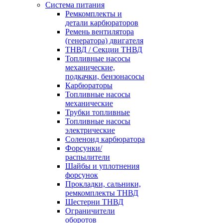
Система питания
Ремкомплекты и
детали карбюраторов
Ремень вентилятора
(генератора) двигателя
ТНВД / Секции ТНВД
Топливные насосы
механические,
подкачки, бензонасосы
Карбюраторы
Топливные насосы
механические
Трубки топливные
Топливные насосы
электрические
Соленоид карбюратора
Форсунки/
распылители
Шайбы и уплотнения
форсунок
Прокладки, сальники,
ремкомплекты ТНВД
Шестерни ТНВД
Ограничители
оборотов