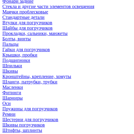
Фонари задние
Стекла и другие части элементов освещения
Маячки проблесковые
Стандартные детали
Втулки для погрузчиков
Шайбы для погрузчиков
Прокладки, сальники, манжеты
Болты, винты
Пальцы
Гайки для погрузчиков
Крышки, пробки
Подшипники
Шпильки
Шкивы
Кронштейны, крепление, хомуты
Шланги, патрубки, трубки
Масленки
Фитинги
Шарниры
Оси
Пружины для погрузчиков
Ремни
Шестерни для погрузчиков
Шкивы погрузчиков
Штифты, шплинты