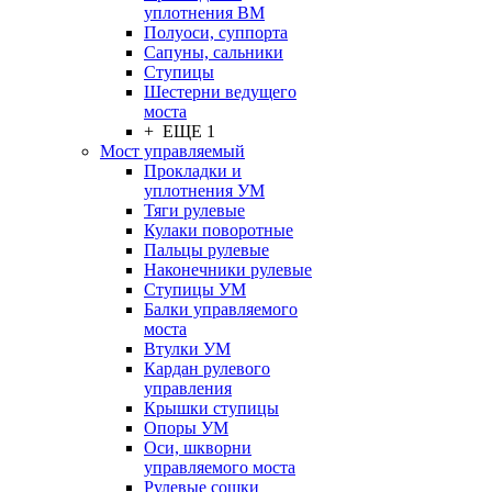
уплотнения ВМ
Полуоси, суппорта
Сапуны, сальники
Ступицы
Шестерни ведущего
моста
+ ЕЩЕ 1
Мост управляемый
Прокладки и
уплотнения УМ
Тяги рулевые
Кулаки поворотные
Пальцы рулевые
Наконечники рулевые
Ступицы УМ
Балки управляемого
моста
Втулки УМ
Кардан рулевого
управления
Крышки ступицы
Опоры УМ
Оси, шкворни
управляемого моста
Рулевые сошки