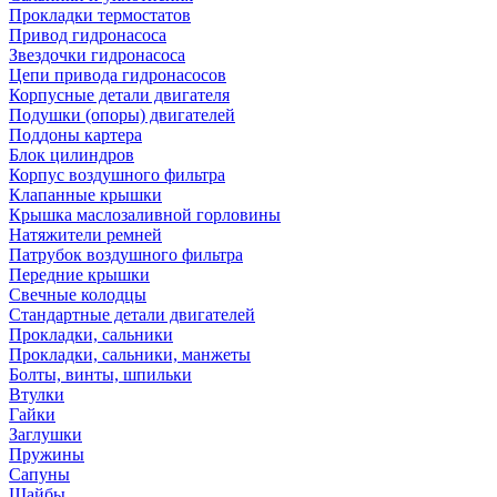
Прокладки термостатов
Привод гидронасоса
Звездочки гидронасоса
Цепи привода гидронасосов
Корпусные детали двигателя
Подушки (опоры) двигателей
Поддоны картера
Блок цилиндров
Корпус воздушного фильтра
Клапанные крышки
Крышка маслозаливной горловины
Натяжители ремней
Патрубок воздушного фильтра
Передние крышки
Свечные колодцы
Стандартные детали двигателей
Прокладки, сальники
Прокладки, сальники, манжеты
Болты, винты, шпильки
Втулки
Гайки
Заглушки
Пружины
Сапуны
Шайбы