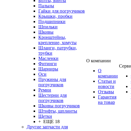
Болты, винты
Пальцы
Гайки для погрузчиков
Крышки, пробки
Подшипники
Шпильки
Шкивы
Кронштейны,
крепление, хомуты
Шланги, патрубки,
трубки
Масленки
О компании
Фитинги
Серв
Шарниры
О
Оси
компании
Пружины для
Статьи и
погрузчиков
новости
Ремни
Отзывы
Шестерни для
Гарантия
погрузчиков
на товар
Шкивы погрузчиков
Штифты, шплинты
Щетки
+ ЕЩЕ 18
Другие запчасти для