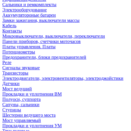
Сальники и ремкомплекты
Электрооборудование
Аккумулятороные батареи
Замки зажигания, выключатели массы
Кабель
Контакты
Микровыключатели, выключатели, переключатели
Панели приборов, счетчики моточасов
Платы управления. Платы
Потенциометры
Предохранители, блоки предохранителей
Реле
Сигналы звуковые
Транзисторы
Электродвигатели, электровентиляторы, электроджойстики
Датчики
Мост ведущий
Прокладки и уплотнения ВМ
Полуоси, суппорта
Сапуны, сальники
Ступицы
Шестерни ведущего моста
Мост управляемый
Прокладки и уплотнения УМ
Тяги рулевые