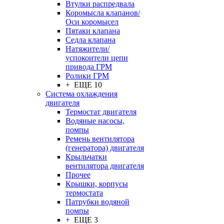
Втулки распредвала
Коромысла клапанов/
Оси коромысел
Пятаки клапана
Седла клапана
Натяжители/
успокоители цепи
привода ГРМ
Ролики ГРМ
+ ЕЩЕ 10
Система охлаждения
двигателя
Термостат двигателя
Водяные насосы,
помпы
Ремень вентилятора
(генератора) двигателя
Крыльчатки
вентилятора двигателя
Прочее
Крышки, корпусы
термостата
Патрубки водяной
помпы
+ ЕЩЕ 3