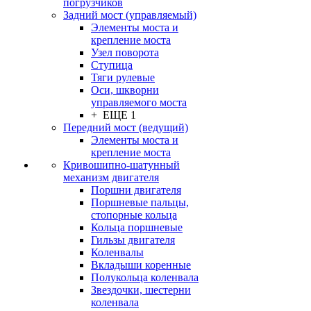
погрузчиков
Задний мост (управляемый)
Элементы моста и
крепление моста
Узел поворота
Ступица
Тяги рулевые
Оси, шкворни
управляемого моста
+ ЕЩЕ 1
Передний мост (ведущий)
Элементы моста и
крепление моста
Кривошипно-шатунный
механизм двигателя
Поршни двигателя
Поршневые пальцы,
стопорные кольца
Кольца поршневые
Гильзы двигателя
Коленвалы
Вкладыши коренные
Полукольца коленвала
Звездочки, шестерни
коленвала