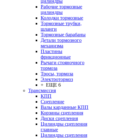
цилиндры
Рабочие тормозные
цилиндры
Колодки тормозные
Тормозные трубки,
шланги
Тормозные барабаны
Детали тормозного
механизма
Пластины
фрикционные
Рычаги стояночного
тормоза
Тросы, тормоза
Электротормоз
+ ЕЩЕ 6
Трансмиссия
КПП
Сцепление
Валы карданные КПП
Корзины сцепления
Диски сцепления
Цилиндры сцепления
главные
Цилиндры сцепления