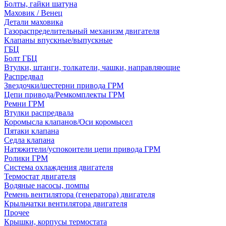
Болты, гайки шатуна
Маховик / Венец
Детали маховика
Газораспределительный механизм двигателя
Клапаны впускные/выпускные
ГБЦ
Болт ГБЦ
Втулки, штанги, толкатели, чашки, направляющие
Распредвал
Звездочки/шестерни привода ГРМ
Цепи привода/Ремкомплекты ГРМ
Ремни ГРМ
Втулки распредвала
Коромысла клапанов/Оси коромысел
Пятаки клапана
Седла клапана
Натяжители/успокоители цепи привода ГРМ
Ролики ГРМ
Система охлаждения двигателя
Термостат двигателя
Водяные насосы, помпы
Ремень вентилятора (генератора) двигателя
Крыльчатки вентилятора двигателя
Прочее
Крышки, корпусы термостата