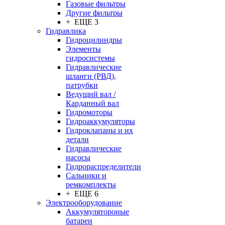
Газовые фильтры
Другие фильтры
+ ЕЩЕ 3
Гидравлика
Гидроцилиндры
Элементы
гидросистемы
Гидравлические
шланги (РВД),
патрубки
Ведущий вал /
Карданный вал
Гидромоторы
Гидроаккумуляторы
Гидроклапаны и их
детали
Гидравлические
насосы
Гидрораспределители
Сальники и
ремкомплекты
+ ЕЩЕ 6
Электрооборудование
Аккумулятороные
батареи