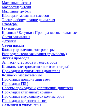
Масляные насосы
Маслоохладители
Масляные трубки
Шестерни масляных насосов
Электрооборудование двигателя
Стартеры
Генераторы
Крышки / Бегунки / Провода высоковольтные
Свечи зажигания
Датчики
Свечи накала
Блоки управления, контроллеры
Распределители зажигания (трамблёры)
Жгуты проводов
Запчасти стартеров и генераторов
Клапаны электромагнитные (соленоиды)
Прокладки и уплотнения двигателя
Колпачки маслосъемные
Прокладки поддона двигателя
Прокладки ГБЦ
Наборы прокладок и уплотнений двигателя
Прокладки клапанных крышек
Прокладки впуск/выпуск коллекторов
Прокладки водяного насоса
Сальники и уплотнения