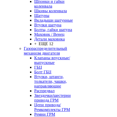
Шпонки и гайки
коленвала
Шкивы коленвала
Шатуны
Вкладыши шатунные
Втулки шатуна
Болты, гайки шатуна
Маховик / Венец
Детали маховика
+ ЕЩЕ 12
Газораспределительный
механизм двигателя
Клапаны впускные/
выпускные
ГБЦ
Болт ГБЦ
Втулки, штанги,
толкатели, чашки,
направляющие
Распредвал
Звездочки/шестерни
привода ГРМ
Цепи привода/
Ремкомплекты ГРМ
Ремни ГРМ