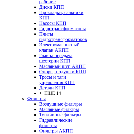
рабочие
Диски КПП
Прокладки, сальники
КПП
Насосы КПП
Гидротрансформаторы
Плиты
гидротрансформаторов
Электромагнитный
клапан АКПП
Главна передача,
шестерни КПП
Масляный щуп АКПП
Опоры, подушки КПП
Тросы и тяги
управления КПП
Детали КПП
+ ЕЩЕ 14
Фильтры
Воздушные фильтры
Масляные фильтры
Топливные фильтры
Гидравлические
фильтры
Фильтры АКПП