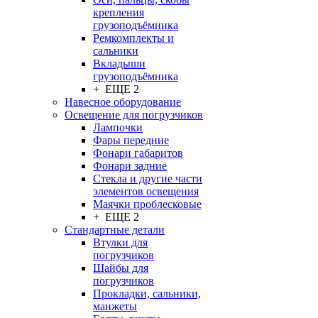
крепления
грузоподъёмника
Ремкомплекты и
сальники
Вкладыши
грузоподъёмника
+ ЕЩЕ 2
Навесное оборудование
Освещение для погрузчиков
Лампочки
Фары передние
Фонари габаритов
Фонари задние
Стекла и другие части
элементов освещения
Маячки проблесковые
+ ЕЩЕ 2
Стандартные детали
Втулки для
погрузчиков
Шайбы для
погрузчиков
Прокладки, сальники,
манжеты