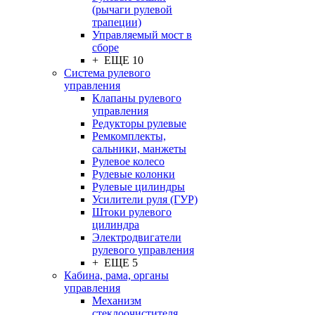
(рычаги рулевой
трапеции)
Управляемый мост в
сборе
+ ЕЩЕ 10
Система рулевого
управления
Клапаны рулевого
управления
Редукторы рулевые
Ремкомплекты,
сальники, манжеты
Рулевое колесо
Рулевые колонки
Рулевые цилиндры
Усилители руля (ГУР)
Штоки рулевого
цилиндра
Электродвигатели
рулевого управления
+ ЕЩЕ 5
Кабина, рама, органы
управления
Механизм
стеклоочистителя