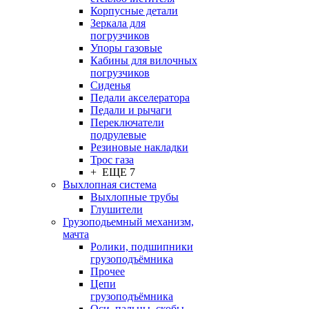
Корпусные детали
Зеркала для
погрузчиков
Упоры газовые
Кабины для вилочных
погрузчиков
Сиденья
Педали акселератора
Педали и рычаги
Переключатели
подрулевые
Резиновые накладки
Трос газа
+ ЕЩЕ 7
Выхлопная система
Выхлопные трубы
Глушители
Грузоподьемный механизм,
мачта
Ролики, подшипники
грузоподъёмника
Прочее
Цепи
грузоподъёмника
Оси, пальцы, скобы