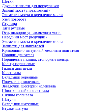
Щетки
Другие запчасти для погрузчиков
Задний мост (управляемый)
Элементы моста и крепление моста
Узел поворота
Ступица
Тяги рулевые
Оси, шкворни управляемого моста
Передний мост (ведущий)
Элементы моста и крепление моста
Запчасти для двигателей
Кривошипно-шатунный механизм двигателя
Поршни двигателя
Поршневые пальцы, стопорные кольца
Кольца поршневые
Гильзы двигателя
Коленвалы
Вкладыши коренные
Полукольца коленвала
Звездочки, шестерни коленвала
Шпонки и гайки коленвала
Шкивы коленвала
Шатуны
Вкладыши шатунные
Втулки шатуна