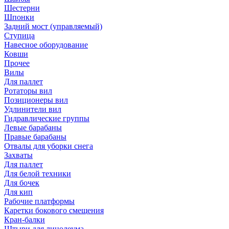
Шестерни
Шпонки
Задний мост (управляемый)
Ступица
Навесное оборудование
Ковши
Прочее
Вилы
Для паллет
Ротаторы вил
Позиционеры вил
Удлинители вил
Гидравлические группы
Левые барабаны
Правые барабаны
Отвалы для уборки снега
Захваты
Для паллет
Для белой техники
Для бочек
Для кип
Рабочие платформы
Каретки бокового смещения
Кран-балки
Штыри для линолеума