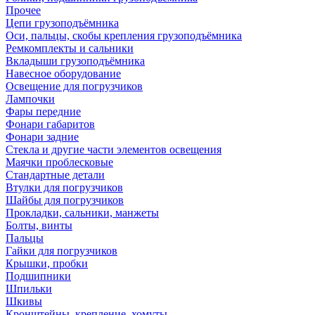
Прочее
Цепи грузоподъёмника
Оси, пальцы, скобы крепления грузоподъёмника
Ремкомплекты и сальники
Вкладыши грузоподъёмника
Навесное оборудование
Освещение для погрузчиков
Лампочки
Фары передние
Фонари габаритов
Фонари задние
Стекла и другие части элементов освещения
Маячки проблесковые
Стандартные детали
Втулки для погрузчиков
Шайбы для погрузчиков
Прокладки, сальники, манжеты
Болты, винты
Пальцы
Гайки для погрузчиков
Крышки, пробки
Подшипники
Шпильки
Шкивы
Кронштейны, крепление, хомуты