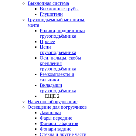
Выхлопная система
Выхлопные трубы
Глушители
Грузоподьемный механизм,
мачта
Ролики, подшипники
грузоподъёмника
Прочее
Цепи
грузоподъёмника
Оси, пальцы, скобы
крепления
грузоподъёмника
Ремкомплекты и
сальники
Вкладыши
грузоподъёмника
+ ЕЩЕ 2
Навесное оборудование
Освещение для погрузчиков
Лампочки
Фары передние
Фонари габаритов
Фонари задние
Стекла и другие части