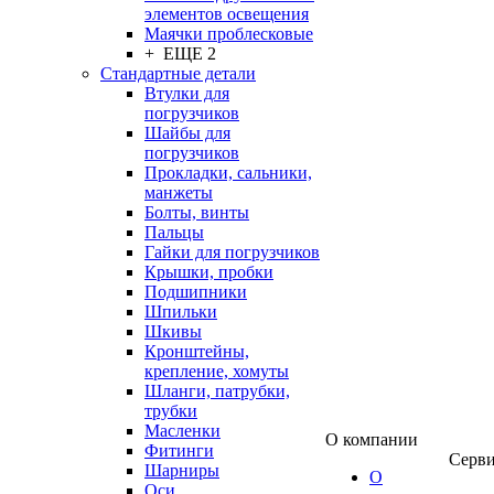
элементов освещения
Маячки проблесковые
+ ЕЩЕ 2
Стандартные детали
Втулки для
погрузчиков
Шайбы для
погрузчиков
Прокладки, сальники,
манжеты
Болты, винты
Пальцы
Гайки для погрузчиков
Крышки, пробки
Подшипники
Шпильки
Шкивы
Кронштейны,
крепление, хомуты
Шланги, патрубки,
трубки
Масленки
О компании
Фитинги
Серв
Шарниры
О
Оси