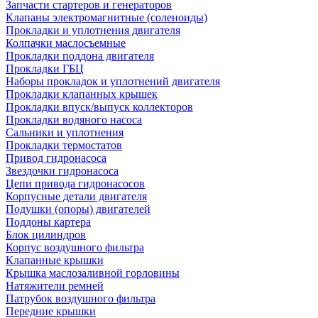
Запчасти стартеров и генераторов
Клапаны электромагнитные (соленоиды)
Прокладки и уплотнения двигателя
Колпачки маслосъемные
Прокладки поддона двигателя
Прокладки ГБЦ
Наборы прокладок и уплотнений двигателя
Прокладки клапанных крышек
Прокладки впуск/выпуск коллекторов
Прокладки водяного насоса
Сальники и уплотнения
Прокладки термостатов
Привод гидронасоса
Звездочки гидронасоса
Цепи привода гидронасосов
Корпусные детали двигателя
Подушки (опоры) двигателей
Поддоны картера
Блок цилиндров
Корпус воздушного фильтра
Клапанные крышки
Крышка маслозаливной горловины
Натяжители ремней
Патрубок воздушного фильтра
Передние крышки