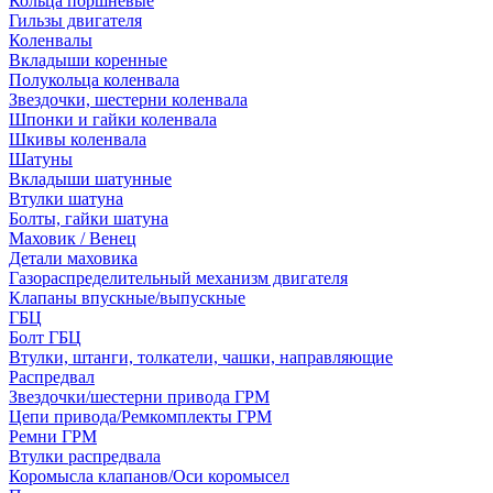
Кольца поршневые
Гильзы двигателя
Коленвалы
Вкладыши коренные
Полукольца коленвала
Звездочки, шестерни коленвала
Шпонки и гайки коленвала
Шкивы коленвала
Шатуны
Вкладыши шатунные
Втулки шатуна
Болты, гайки шатуна
Маховик / Венец
Детали маховика
Газораспределительный механизм двигателя
Клапаны впускные/выпускные
ГБЦ
Болт ГБЦ
Втулки, штанги, толкатели, чашки, направляющие
Распредвал
Звездочки/шестерни привода ГРМ
Цепи привода/Ремкомплекты ГРМ
Ремни ГРМ
Втулки распредвала
Коромысла клапанов/Оси коромысел