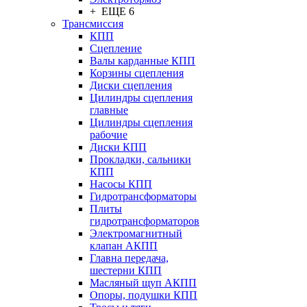
+ ЕЩЕ 6
Трансмиссия
КПП
Сцепление
Валы карданные КПП
Корзины сцепления
Диски сцепления
Цилиндры сцепления
главные
Цилиндры сцепления
рабочие
Диски КПП
Прокладки, сальники
КПП
Насосы КПП
Гидротрансформаторы
Плиты
гидротрансформаторов
Электромагнитный
клапан АКПП
Главна передача,
шестерни КПП
Масляный щуп АКПП
Опоры, подушки КПП