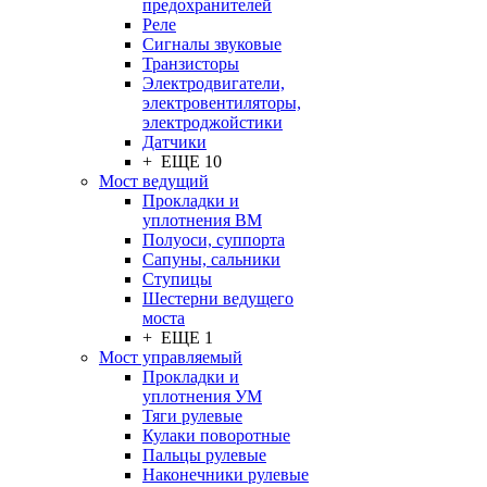
предохранителей
Реле
Сигналы звуковые
Транзисторы
Электродвигатели,
электровентиляторы,
электроджойстики
Датчики
+ ЕЩЕ 10
Мост ведущий
Прокладки и
уплотнения ВМ
Полуоси, суппорта
Сапуны, сальники
Ступицы
Шестерни ведущего
моста
+ ЕЩЕ 1
Мост управляемый
Прокладки и
уплотнения УМ
Тяги рулевые
Кулаки поворотные
Пальцы рулевые
Наконечники рулевые