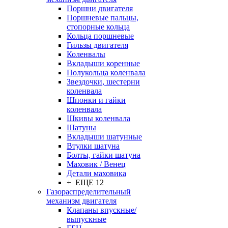
Поршни двигателя
Поршневые пальцы,
стопорные кольца
Кольца поршневые
Гильзы двигателя
Коленвалы
Вкладыши коренные
Полукольца коленвала
Звездочки, шестерни
коленвала
Шпонки и гайки
коленвала
Шкивы коленвала
Шатуны
Вкладыши шатунные
Втулки шатуна
Болты, гайки шатуна
Маховик / Венец
Детали маховика
+ ЕЩЕ 12
Газораспределительный
механизм двигателя
Клапаны впускные/
выпускные