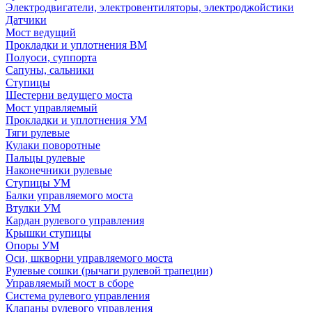
Электродвигатели, электровентиляторы, электроджойстики
Датчики
Мост ведущий
Прокладки и уплотнения ВМ
Полуоси, суппорта
Сапуны, сальники
Ступицы
Шестерни ведущего моста
Мост управляемый
Прокладки и уплотнения УМ
Тяги рулевые
Кулаки поворотные
Пальцы рулевые
Наконечники рулевые
Ступицы УМ
Балки управляемого моста
Втулки УМ
Кардан рулевого управления
Крышки ступицы
Опоры УМ
Оси, шкворни управляемого моста
Рулевые сошки (рычаги рулевой трапеции)
Управляемый мост в сборе
Система рулевого управления
Клапаны рулевого управления