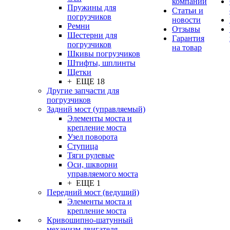
компании
Пружины для
Статьи и
погрузчиков
новости
Ремни
Отзывы
Шестерни для
Гарантия
погрузчиков
на товар
Шкивы погрузчиков
Штифты, шплинты
Щетки
+ ЕЩЕ 18
Другие запчасти для
погрузчиков
Задний мост (управляемый)
Элементы моста и
крепление моста
Узел поворота
Ступица
Тяги рулевые
Оси, шкворни
управляемого моста
+ ЕЩЕ 1
Передний мост (ведущий)
Элементы моста и
крепление моста
Кривошипно-шатунный
механизм двигателя