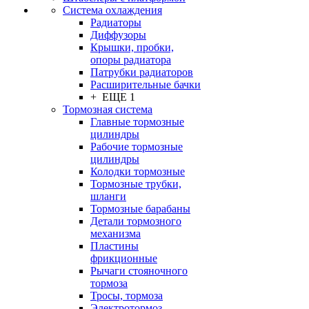
Система охлаждения
Радиаторы
Диффузоры
Крышки, пробки,
опоры радиатора
Патрубки радиаторов
Расширительные бачки
+ ЕЩЕ 1
Тормозная система
Главные тормозные
цилиндры
Рабочие тормозные
цилиндры
Колодки тормозные
Тормозные трубки,
шланги
Тормозные барабаны
Детали тормозного
механизма
Пластины
фрикционные
Рычаги стояночного
тормоза
Тросы, тормоза
Электротормоз