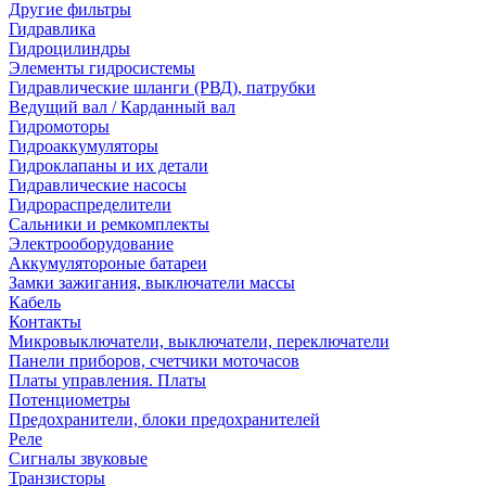
Другие фильтры
Гидравлика
Гидроцилиндры
Элементы гидросистемы
Гидравлические шланги (РВД), патрубки
Ведущий вал / Карданный вал
Гидромоторы
Гидроаккумуляторы
Гидроклапаны и их детали
Гидравлические насосы
Гидрораспределители
Сальники и ремкомплекты
Электрооборудование
Аккумулятороные батареи
Замки зажигания, выключатели массы
Кабель
Контакты
Микровыключатели, выключатели, переключатели
Панели приборов, счетчики моточасов
Платы управления. Платы
Потенциометры
Предохранители, блоки предохранителей
Реле
Сигналы звуковые
Транзисторы