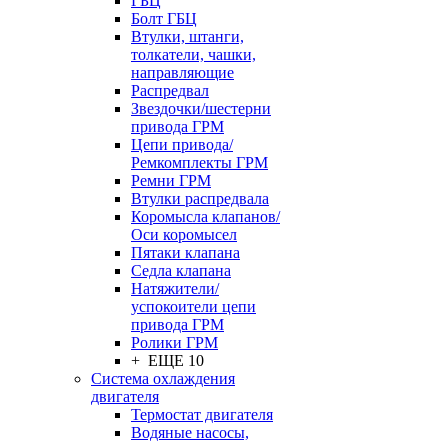
ГБЦ
Болт ГБЦ
Втулки, штанги,
толкатели, чашки,
направляющие
Распредвал
Звездочки/шестерни
привода ГРМ
Цепи привода/
Ремкомплекты ГРМ
Ремни ГРМ
Втулки распредвала
Коромысла клапанов/
Оси коромысел
Пятаки клапана
Седла клапана
Натяжители/
успокоители цепи
привода ГРМ
Ролики ГРМ
+ ЕЩЕ 10
Система охлаждения
двигателя
Термостат двигателя
Водяные насосы,