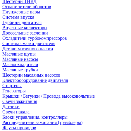
Шестерни ТНВД
Ограничители оборотов
Плунжерные пары
Система впуска
Турбины двигателя
Впускные коллекторы
Дроссельные заслонки
Охладители турбокомпрессоров
Система смазки двигателя
Детали масляного насоса
Масляные щупы
Масляные насосы
Маслоохладители
Масляные трубки
Шестерни масляных насосов
Электрооборудование двигателя
Стартеры
Генераторы
Крышки / Бегунки / Провода высоковольтные
Свечи зажигания
Датчики
Свечи накала
Блоки управления, контроллеры
Распределители зажигания (трамблёры)
Жгуты проводов