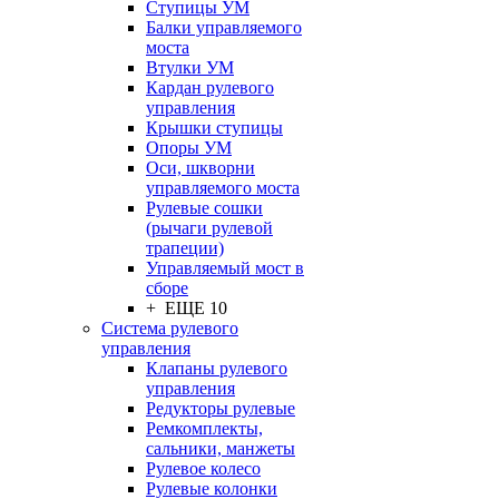
Ступицы УМ
Балки управляемого
моста
Втулки УМ
Кардан рулевого
управления
Крышки ступицы
Опоры УМ
Оси, шкворни
управляемого моста
Рулевые сошки
(рычаги рулевой
трапеции)
Управляемый мост в
сборе
+ ЕЩЕ 10
Система рулевого
управления
Клапаны рулевого
управления
Редукторы рулевые
Ремкомплекты,
сальники, манжеты
Рулевое колесо
Рулевые колонки