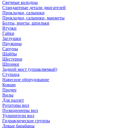
Свечные колодцы
Стандартные детали двигателей
Прокладки, сальники
Прокладки, сальники, манжеты
Болты, винты, шпильки
Втулки
Гайки
Заглушки
Пружины
Сапуны
Шайбы
Шестерни
Шпонки
Задний мост (управляемый)
Ступица
Навесное оборудование
Ковши
Прочее
Вилы
Для паллет
Ротаторы вил
Позиционеры вил
Удлинители вил
Гидравлические группы
Левые барабаны