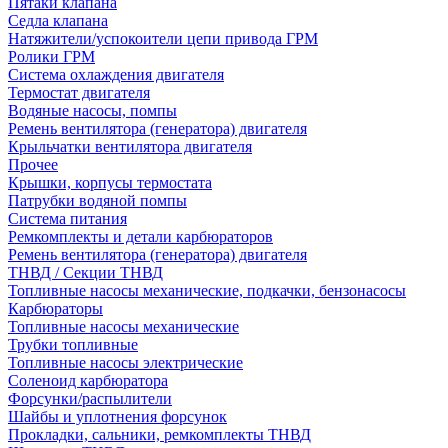
Пятаки клапана
Седла клапана
Натяжители/успокоители цепи привода ГРМ
Ролики ГРМ
Система охлаждения двигателя
Термостат двигателя
Водяные насосы, помпы
Ремень вентилятора (генератора) двигателя
Крыльчатки вентилятора двигателя
Прочее
Крышки, корпусы термостата
Патрубки водяной помпы
Система питания
Ремкомплекты и детали карбюраторов
Ремень вентилятора (генератора) двигателя
ТНВД / Секции ТНВД
Топливные насосы механические, подкачки, бензонасосы
Карбюраторы
Топливные насосы механические
Трубки топливные
Топливные насосы электрические
Соленоид карбюратора
Форсунки/распылители
Шайбы и уплотнения форсунок
Прокладки, сальники, ремкомплекты ТНВД