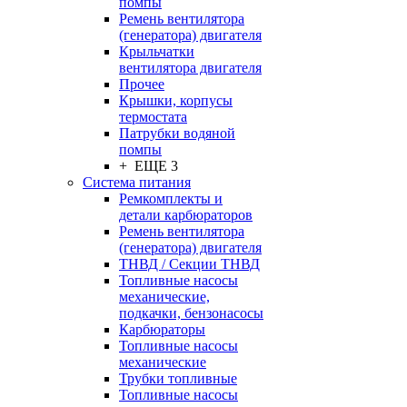
помпы
Ремень вентилятора
(генератора) двигателя
Крыльчатки
вентилятора двигателя
Прочее
Крышки, корпусы
термостата
Патрубки водяной
помпы
+ ЕЩЕ 3
Система питания
Ремкомплекты и
детали карбюраторов
Ремень вентилятора
(генератора) двигателя
ТНВД / Секции ТНВД
Топливные насосы
механические,
подкачки, бензонасосы
Карбюраторы
Топливные насосы
механические
Трубки топливные
Топливные насосы