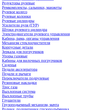
Редукторы рулевые
Ремкомплекты, сальники, манжеты
Рулевое колесо
Рулевые колонки
Рулевые цилиндры
Усилители руля (ГУР)
Штоки рулевого цилиндра
Электродвигатели рулевого управления
Кабина, рама, органы управления
Механизм стеклоочистителя
Корпусные детали
Зеркала для погрузчиков
Упоры газовые
Кабины для вилочных погрузчиков
Сиденья
Педали акселератора
Педали и рычаги
Переключатели подрулевые
Резиновые накладки
Трос газа
Выхлопная система
Выхлопные трубы
Глушители
Грузоподьемный механизм, мачта
Ролики, подшипники грузоподъёмника