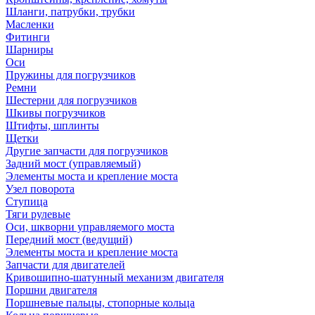
Шланги, патрубки, трубки
Масленки
Фитинги
Шарниры
Оси
Пружины для погрузчиков
Ремни
Шестерни для погрузчиков
Шкивы погрузчиков
Штифты, шплинты
Щетки
Другие запчасти для погрузчиков
Задний мост (управляемый)
Элементы моста и крепление моста
Узел поворота
Ступица
Тяги рулевые
Оси, шкворни управляемого моста
Передний мост (ведущий)
Элементы моста и крепление моста
Запчасти для двигателей
Кривошипно-шатунный механизм двигателя
Поршни двигателя
Поршневые пальцы, стопорные кольца