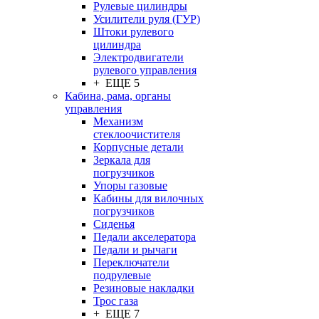
Рулевые цилиндры
Усилители руля (ГУР)
Штоки рулевого
цилиндра
Электродвигатели
рулевого управления
+ ЕЩЕ 5
Кабина, рама, органы
управления
Механизм
стеклоочистителя
Корпусные детали
Зеркала для
погрузчиков
Упоры газовые
Кабины для вилочных
погрузчиков
Сиденья
Педали акселератора
Педали и рычаги
Переключатели
подрулевые
Резиновые накладки
Трос газа
+ ЕЩЕ 7