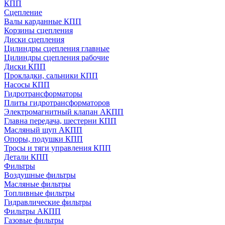
КПП
Сцепление
Валы карданные КПП
Корзины сцепления
Диски сцепления
Цилиндры сцепления главные
Цилиндры сцепления рабочие
Диски КПП
Прокладки, сальники КПП
Насосы КПП
Гидротрансформаторы
Плиты гидротрансформаторов
Электромагнитный клапан АКПП
Главна передача, шестерни КПП
Масляный щуп АКПП
Опоры, подушки КПП
Тросы и тяги управления КПП
Детали КПП
Фильтры
Воздушные фильтры
Масляные фильтры
Топливные фильтры
Гидравлические фильтры
Фильтры АКПП
Газовые фильтры