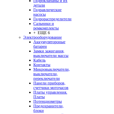
Гидроклапаны и их
детали
Гидравлические
насосы
Гидрораспределители
Сальники и
ремкомплекты
+ ЕЩЕ 6
Электрооборудование
Аккумулятороные
батареи
Замки зажигания,
выключатели массы
Кабель
Контакты
Микровыключатели,
выключатели,
переключатели
Панели приборов,
счетчики моточасов
Платы управления.
Платы
Потенциометры
Предохранители,
блоки