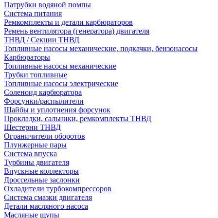
Патрубки водяной помпы
Система питания
Ремкомплекты и детали карбюраторов
Ремень вентилятора (генератора) двигателя
ТНВД / Секции ТНВД
Топливные насосы механические, подкачки, бензонасосы
Карбюраторы
Топливные насосы механические
Трубки топливные
Топливные насосы электрические
Соленоид карбюратора
Форсунки/распылители
Шайбы и уплотнения форсунок
Прокладки, сальники, ремкомплекты ТНВД
Шестерни ТНВД
Ограничители оборотов
Плунжерные пары
Система впуска
Турбины двигателя
Впускные коллекторы
Дроссельные заслонки
Охладители турбокомпрессоров
Система смазки двигателя
Детали масляного насоса
Масляные щупы