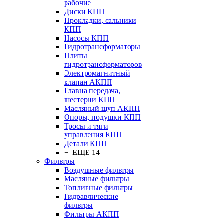
рабочие
Диски КПП
Прокладки, сальники
КПП
Насосы КПП
Гидротрансформаторы
Плиты
гидротрансформаторов
Электромагнитный
клапан АКПП
Главна передача,
шестерни КПП
Масляный щуп АКПП
Опоры, подушки КПП
Тросы и тяги
управления КПП
Детали КПП
+ ЕЩЕ 14
Фильтры
Воздушные фильтры
Масляные фильтры
Топливные фильтры
Гидравлические
фильтры
Фильтры АКПП