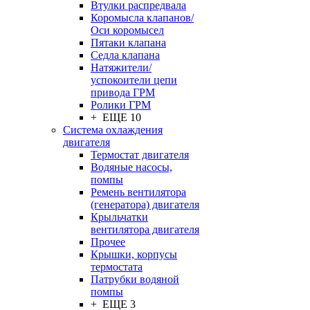
Втулки распредвала
Коромысла клапанов/
Оси коромысел
Пятаки клапана
Седла клапана
Натяжители/
успокоители цепи
привода ГРМ
Ролики ГРМ
+ ЕЩЕ 10
Система охлаждения
двигателя
Термостат двигателя
Водяные насосы,
помпы
Ремень вентилятора
(генератора) двигателя
Крыльчатки
вентилятора двигателя
Прочее
Крышки, корпусы
термостата
Патрубки водяной
помпы
+ ЕЩЕ 3