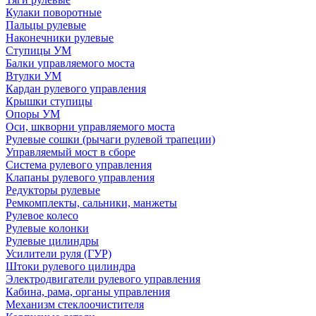
Кулаки поворотные
Пальцы рулевые
Наконечники рулевые
Ступицы УМ
Балки управляемого моста
Втулки УМ
Кардан рулевого управления
Крышки ступицы
Опоры УМ
Оси, шкворни управляемого моста
Рулевые сошки (рычаги рулевой трапеции)
Управляемый мост в сборе
Система рулевого управления
Клапаны рулевого управления
Редукторы рулевые
Ремкомплекты, сальники, манжеты
Рулевое колесо
Рулевые колонки
Рулевые цилиндры
Усилители руля (ГУР)
Штоки рулевого цилиндра
Электродвигатели рулевого управления
Кабина, рама, органы управления
Механизм стеклоочистителя