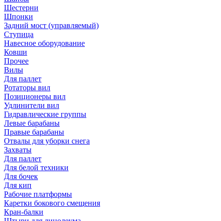
Шестерни
Шпонки
Задний мост (управляемый)
Ступица
Навесное оборудование
Ковши
Прочее
Вилы
Для паллет
Ротаторы вил
Позиционеры вил
Удлинители вил
Гидравлические группы
Левые барабаны
Правые барабаны
Отвалы для уборки снега
Захваты
Для паллет
Для белой техники
Для бочек
Для кип
Рабочие платформы
Каретки бокового смещения
Кран-балки
Штыри для линолеума