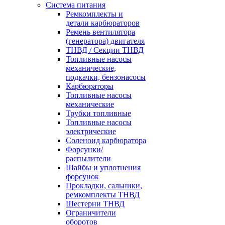
Система питания
Ремкомплекты и
детали карбюраторов
Ремень вентилятора
(генератора) двигателя
ТНВД / Секции ТНВД
Топливные насосы
механические,
подкачки, бензонасосы
Карбюраторы
Топливные насосы
механические
Трубки топливные
Топливные насосы
электрические
Соленоид карбюратора
Форсунки/
распылители
Шайбы и уплотнения
форсунок
Прокладки, сальники,
ремкомплекты ТНВД
Шестерни ТНВД
Ограничители
оборотов