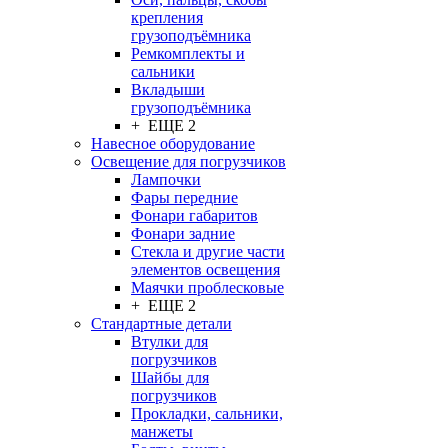
крепления
грузоподъёмника
Ремкомплекты и
сальники
Вкладыши
грузоподъёмника
+ ЕЩЕ 2
Навесное оборудование
Освещение для погрузчиков
Лампочки
Фары передние
Фонари габаритов
Фонари задние
Стекла и другие части
элементов освещения
Маячки проблесковые
+ ЕЩЕ 2
Стандартные детали
Втулки для
погрузчиков
Шайбы для
погрузчиков
Прокладки, сальники,
манжеты