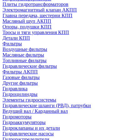
Плиты гидротрансформаторов
Электромагнитный клапан АКПП
Главна передача, шестерни КПП
Масляный щуп АКПП
Опоры, подушки КПП
Тросы и тяги управления КПП
Детали КПП
Фильтры
Воздушные фильтры
Масляные фильтры
Топливные фильтры
Гидравлические фильтры
Фильтры АКПП
Газовые фильтры
Другие фильтры
Гидравлика
Гидроцилиндры
Элементы гидросистемы
Гидравлические шланги (РВД), патрубки
Ведущий вал / Карданный вал
Гидромоторы
Гидроаккумуляторы
Гидроклапаны и их детали
Гидравлические насосы
Гидрораспределители