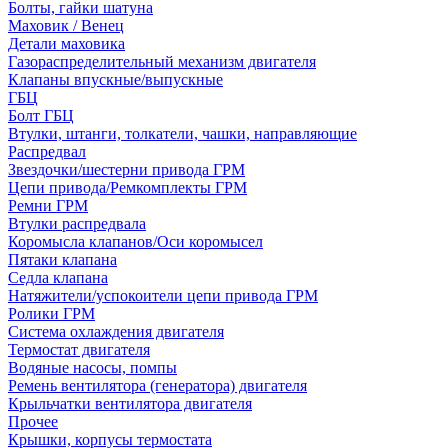
Болты, гайки шатуна
Маховик / Венец
Детали маховика
Газораспределительный механизм двигателя
Клапаны впускные/выпускные
ГБЦ
Болт ГБЦ
Втулки, штанги, толкатели, чашки, направляющие
Распредвал
Звездочки/шестерни привода ГРМ
Цепи привода/Ремкомплекты ГРМ
Ремни ГРМ
Втулки распредвала
Коромысла клапанов/Оси коромысел
Пятаки клапана
Седла клапана
Натяжители/успокоители цепи привода ГРМ
Ролики ГРМ
Система охлаждения двигателя
Термостат двигателя
Водяные насосы, помпы
Ремень вентилятора (генератора) двигателя
Крыльчатки вентилятора двигателя
Прочее
Крышки, корпусы термостата