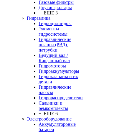
Газовые фильтры
Другие фильтры
+ ЕЩЕ 3
Гидравлика
Гидроцилиндры
Элементы
гидросистемы
Гидравлические
шланги (РВД),
патрубки
Ведущий вал /
Карданный вал
Гидромоторы
Гидроаккумуляторы
Гидроклапаны и их
детали
Гидравлические
насосы
Гидрораспределители
Сальники и
ремкомплекты
+ ЕЩЕ 6
Электрооборудование
Аккумулятороные
батареи