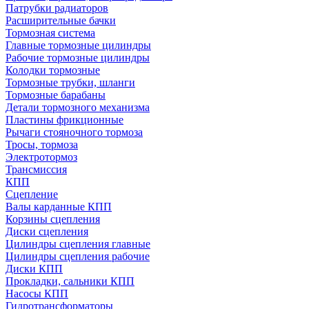
Патрубки радиаторов
Расширительные бачки
Тормозная система
Главные тормозные цилиндры
Рабочие тормозные цилиндры
Колодки тормозные
Тормозные трубки, шланги
Тормозные барабаны
Детали тормозного механизма
Пластины фрикционные
Рычаги стояночного тормоза
Тросы, тормоза
Электротормоз
Трансмиссия
КПП
Сцепление
Валы карданные КПП
Корзины сцепления
Диски сцепления
Цилиндры сцепления главные
Цилиндры сцепления рабочие
Диски КПП
Прокладки, сальники КПП
Насосы КПП
Гидротрансформаторы