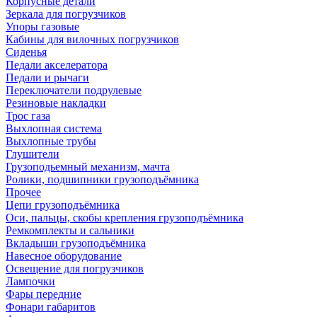
Корпусные детали
Зеркала для погрузчиков
Упоры газовые
Кабины для вилочных погрузчиков
Сиденья
Педали акселератора
Педали и рычаги
Переключатели подрулевые
Резиновые накладки
Трос газа
Выхлопная система
Выхлопные трубы
Глушители
Грузоподьемный механизм, мачта
Ролики, подшипники грузоподъёмника
Прочее
Цепи грузоподъёмника
Оси, пальцы, скобы крепления грузоподъёмника
Ремкомплекты и сальники
Вкладыши грузоподъёмника
Навесное оборудование
Освещение для погрузчиков
Лампочки
Фары передние
Фонари габаритов