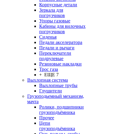
Корпусные детали
Зеркала для
погрузчиков
Упоры газовые
Кабины для вилочных
погрузчиков
Сиденья
Педали акселератора
Педали и рычаги
Переключатели
подрулевые
Резиновые накладки
Трос газа
+ ЕЩЕ 7
Выхлопная система
Выхлопные трубы
Глушители
Грузоподьемный механизм,
мачта
Ролики, подшипники
грузоподъёмника
Прочее
Цепи
грузоподъёмника
Оси, пальцы, скобы