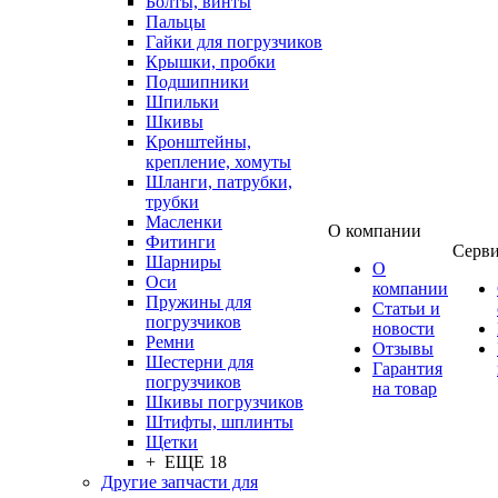
Болты, винты
Пальцы
Гайки для погрузчиков
Крышки, пробки
Подшипники
Шпильки
Шкивы
Кронштейны,
крепление, хомуты
Шланги, патрубки,
трубки
Масленки
О компании
Фитинги
Серв
Шарниры
О
Оси
компании
Пружины для
Статьи и
погрузчиков
новости
Ремни
Отзывы
Шестерни для
Гарантия
погрузчиков
на товар
Шкивы погрузчиков
Штифты, шплинты
Щетки
+ ЕЩЕ 18
Другие запчасти для