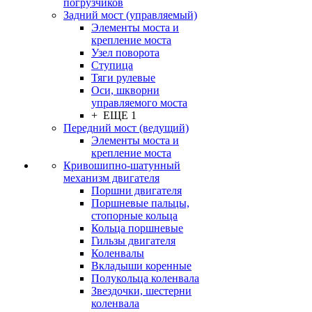
погрузчиков
Задний мост (управляемый)
Элементы моста и
крепление моста
Узел поворота
Ступица
Тяги рулевые
Оси, шкворни
управляемого моста
+ ЕЩЕ 1
Передний мост (ведущий)
Элементы моста и
крепление моста
Кривошипно-шатунный
механизм двигателя
Поршни двигателя
Поршневые пальцы,
стопорные кольца
Кольца поршневые
Гильзы двигателя
Коленвалы
Вкладыши коренные
Полукольца коленвала
Звездочки, шестерни
коленвала