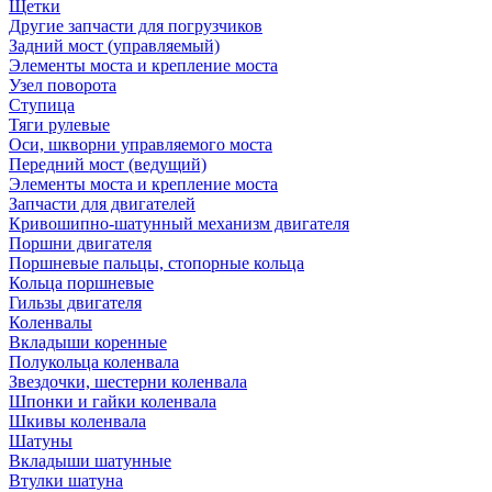
Щетки
Другие запчасти для погрузчиков
Задний мост (управляемый)
Элементы моста и крепление моста
Узел поворота
Ступица
Тяги рулевые
Оси, шкворни управляемого моста
Передний мост (ведущий)
Элементы моста и крепление моста
Запчасти для двигателей
Кривошипно-шатунный механизм двигателя
Поршни двигателя
Поршневые пальцы, стопорные кольца
Кольца поршневые
Гильзы двигателя
Коленвалы
Вкладыши коренные
Полукольца коленвала
Звездочки, шестерни коленвала
Шпонки и гайки коленвала
Шкивы коленвала
Шатуны
Вкладыши шатунные
Втулки шатуна