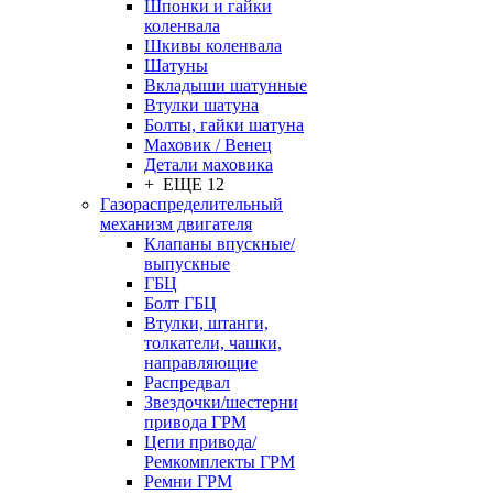
Шпонки и гайки
коленвала
Шкивы коленвала
Шатуны
Вкладыши шатунные
Втулки шатуна
Болты, гайки шатуна
Маховик / Венец
Детали маховика
+ ЕЩЕ 12
Газораспределительный
механизм двигателя
Клапаны впускные/
выпускные
ГБЦ
Болт ГБЦ
Втулки, штанги,
толкатели, чашки,
направляющие
Распредвал
Звездочки/шестерни
привода ГРМ
Цепи привода/
Ремкомплекты ГРМ
Ремни ГРМ