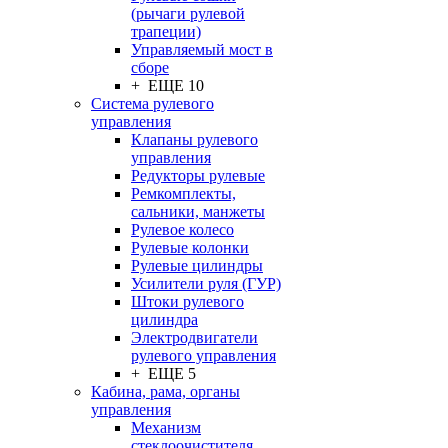
(рычаги рулевой
трапеции)
Управляемый мост в
сборе
+ ЕЩЕ 10
Система рулевого
управления
Клапаны рулевого
управления
Редукторы рулевые
Ремкомплекты,
сальники, манжеты
Рулевое колесо
Рулевые колонки
Рулевые цилиндры
Усилители руля (ГУР)
Штоки рулевого
цилиндра
Электродвигатели
рулевого управления
+ ЕЩЕ 5
Кабина, рама, органы
управления
Механизм
стеклоочистителя