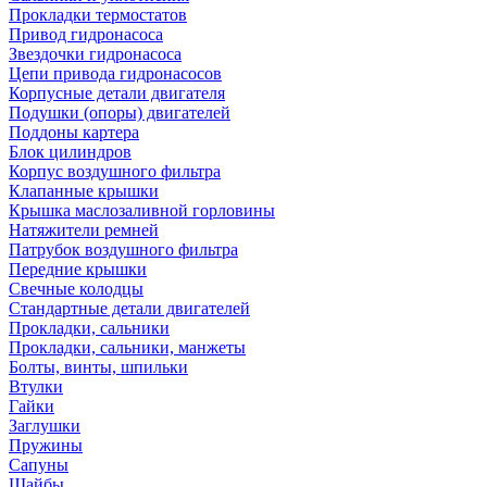
Прокладки термостатов
Привод гидронасоса
Звездочки гидронасоса
Цепи привода гидронасосов
Корпусные детали двигателя
Подушки (опоры) двигателей
Поддоны картера
Блок цилиндров
Корпус воздушного фильтра
Клапанные крышки
Крышка маслозаливной горловины
Натяжители ремней
Патрубок воздушного фильтра
Передние крышки
Свечные колодцы
Стандартные детали двигателей
Прокладки, сальники
Прокладки, сальники, манжеты
Болты, винты, шпильки
Втулки
Гайки
Заглушки
Пружины
Сапуны
Шайбы