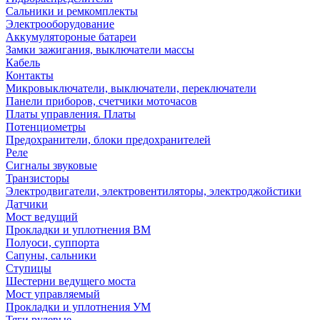
Сальники и ремкомплекты
Электрооборудование
Аккумулятороные батареи
Замки зажигания, выключатели массы
Кабель
Контакты
Микровыключатели, выключатели, переключатели
Панели приборов, счетчики моточасов
Платы управления. Платы
Потенциометры
Предохранители, блоки предохранителей
Реле
Сигналы звуковые
Транзисторы
Электродвигатели, электровентиляторы, электроджойстики
Датчики
Мост ведущий
Прокладки и уплотнения ВМ
Полуоси, суппорта
Сапуны, сальники
Ступицы
Шестерни ведущего моста
Мост управляемый
Прокладки и уплотнения УМ
Тяги рулевые