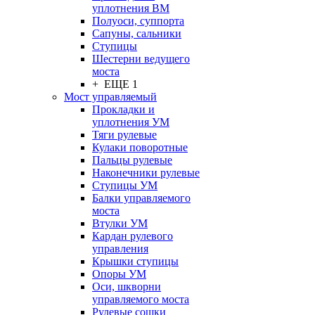
уплотнения ВМ
Полуоси, суппорта
Сапуны, сальники
Ступицы
Шестерни ведущего
моста
+ ЕЩЕ 1
Мост управляемый
Прокладки и
уплотнения УМ
Тяги рулевые
Кулаки поворотные
Пальцы рулевые
Наконечники рулевые
Ступицы УМ
Балки управляемого
моста
Втулки УМ
Кардан рулевого
управления
Крышки ступицы
Опоры УМ
Оси, шкворни
управляемого моста
Рулевые сошки