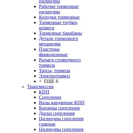
цилиндры
Рабочие тормозные
цилиндры
Колодки тормозные
Тормозные трубки,
шланги
Тормозные барабаны
Детали тормозного
механизма
Пластины
фрикционные
Рычаги стояночного
тормоза
Тросы, тормоза
Электротормоз
+ ЕЩЕ 6
Трансмиссия
КПП
Сцепление
Валы карданные КПП
Корзины сцепления
Диски сцепления
Цилиндры сцепления
главные
Цилиндры сцепления