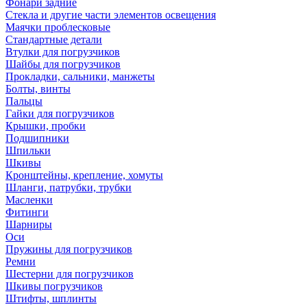
Фонари задние
Стекла и другие части элементов освещения
Маячки проблесковые
Стандартные детали
Втулки для погрузчиков
Шайбы для погрузчиков
Прокладки, сальники, манжеты
Болты, винты
Пальцы
Гайки для погрузчиков
Крышки, пробки
Подшипники
Шпильки
Шкивы
Кронштейны, крепление, хомуты
Шланги, патрубки, трубки
Масленки
Фитинги
Шарниры
Оси
Пружины для погрузчиков
Ремни
Шестерни для погрузчиков
Шкивы погрузчиков
Штифты, шплинты