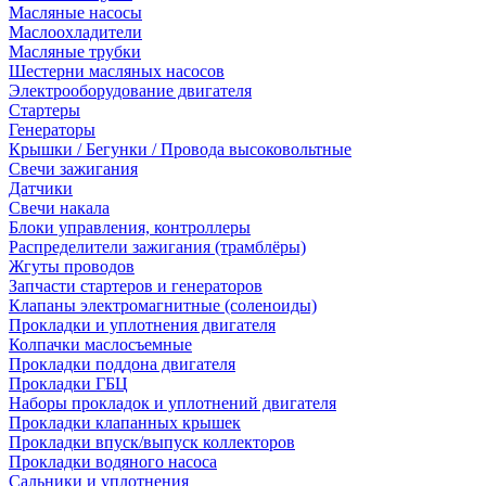
Масляные насосы
Маслоохладители
Масляные трубки
Шестерни масляных насосов
Электрооборудование двигателя
Стартеры
Генераторы
Крышки / Бегунки / Провода высоковольтные
Свечи зажигания
Датчики
Свечи накала
Блоки управления, контроллеры
Распределители зажигания (трамблёры)
Жгуты проводов
Запчасти стартеров и генераторов
Клапаны электромагнитные (соленоиды)
Прокладки и уплотнения двигателя
Колпачки маслосъемные
Прокладки поддона двигателя
Прокладки ГБЦ
Наборы прокладок и уплотнений двигателя
Прокладки клапанных крышек
Прокладки впуск/выпуск коллекторов
Прокладки водяного насоса
Сальники и уплотнения