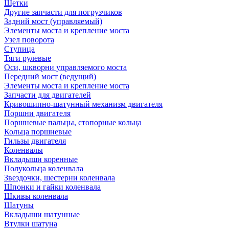
Щетки
Другие запчасти для погрузчиков
Задний мост (управляемый)
Элементы моста и крепление моста
Узел поворота
Ступица
Тяги рулевые
Оси, шкворни управляемого моста
Передний мост (ведущий)
Элементы моста и крепление моста
Запчасти для двигателей
Кривошипно-шатунный механизм двигателя
Поршни двигателя
Поршневые пальцы, стопорные кольца
Кольца поршневые
Гильзы двигателя
Коленвалы
Вкладыши коренные
Полукольца коленвала
Звездочки, шестерни коленвала
Шпонки и гайки коленвала
Шкивы коленвала
Шатуны
Вкладыши шатунные
Втулки шатуна