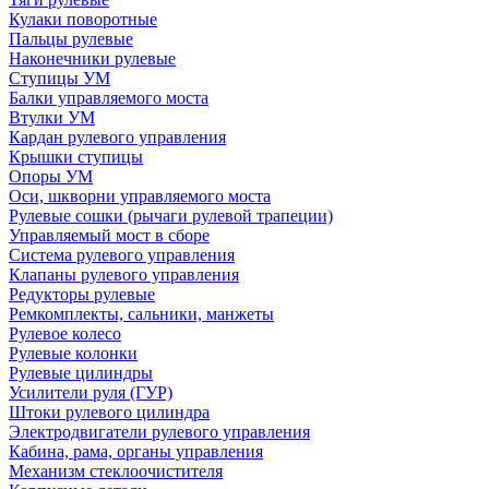
Кулаки поворотные
Пальцы рулевые
Наконечники рулевые
Ступицы УМ
Балки управляемого моста
Втулки УМ
Кардан рулевого управления
Крышки ступицы
Опоры УМ
Оси, шкворни управляемого моста
Рулевые сошки (рычаги рулевой трапеции)
Управляемый мост в сборе
Система рулевого управления
Клапаны рулевого управления
Редукторы рулевые
Ремкомплекты, сальники, манжеты
Рулевое колесо
Рулевые колонки
Рулевые цилиндры
Усилители руля (ГУР)
Штоки рулевого цилиндра
Электродвигатели рулевого управления
Кабина, рама, органы управления
Механизм стеклоочистителя