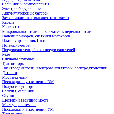
Сальники и ремкомплекты
Электрооборудование
Аккумулятороные батареи
Замки зажигания, выключатели массы
Кабель
Контакты
Микровыключатели, выключатели, переключатели
Панели приборов, счетчики моточасов
Платы управления. Платы
Потенциометры
Предохранители, блоки предохранителей
Реле
Сигналы звуковые
Транзисторы
Электродвигатели, электровентиляторы, электроджойстики
Датчики
Мост ведущий
Прокладки и уплотнения ВМ
Полуоси, суппорта
Сапуны, сальники
Ступицы
Шестерни ведущего моста
Мост управляемый
Прокладки и уплотнения УМ
Тяги рулевые