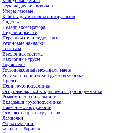
Корпусные детали
Зеркала для погрузчиков
Упоры газовые
Кабины для вилочных погрузчиков
Сиденья
Педали акселератора
Педали и рычаги
Переключатели подрулевые
Резиновые накладки
Трос газа
Выхлопная система
Выхлопные трубы
Глушители
Грузоподьемный механизм, мачта
Ролики, подшипники грузоподъёмника
Прочее
Цепи грузоподъёмника
Оси, пальцы, скобы крепления грузоподъёмника
Ремкомплекты и сальники
Вкладыши грузоподъёмника
Навесное оборудование
Освещение для погрузчиков
Лампочки
Фары передние
Фонари габаритов