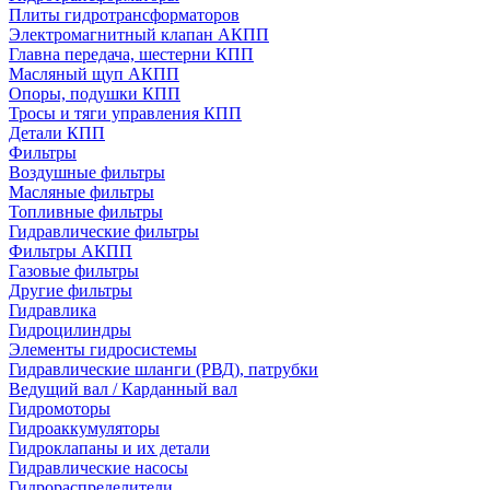
Плиты гидротрансформаторов
Электромагнитный клапан АКПП
Главна передача, шестерни КПП
Масляный щуп АКПП
Опоры, подушки КПП
Тросы и тяги управления КПП
Детали КПП
Фильтры
Воздушные фильтры
Масляные фильтры
Топливные фильтры
Гидравлические фильтры
Фильтры АКПП
Газовые фильтры
Другие фильтры
Гидравлика
Гидроцилиндры
Элементы гидросистемы
Гидравлические шланги (РВД), патрубки
Ведущий вал / Карданный вал
Гидромоторы
Гидроаккумуляторы
Гидроклапаны и их детали
Гидравлические насосы
Гидрораспределители