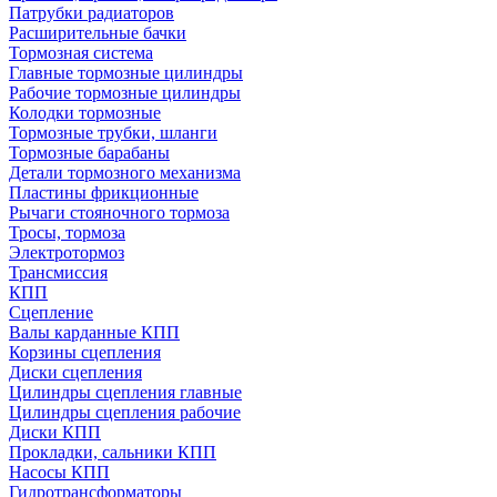
Патрубки радиаторов
Расширительные бачки
Тормозная система
Главные тормозные цилиндры
Рабочие тормозные цилиндры
Колодки тормозные
Тормозные трубки, шланги
Тормозные барабаны
Детали тормозного механизма
Пластины фрикционные
Рычаги стояночного тормоза
Тросы, тормоза
Электротормоз
Трансмиссия
КПП
Сцепление
Валы карданные КПП
Корзины сцепления
Диски сцепления
Цилиндры сцепления главные
Цилиндры сцепления рабочие
Диски КПП
Прокладки, сальники КПП
Насосы КПП
Гидротрансформаторы