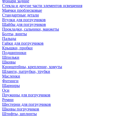
Фонари задние
Стекла и другие части элементов освещения
Маячки проблесковые
Стандартные детали
Втулки для погрузчиков
Шайбы для погрузчиков
Прокладки, сальники, манжеты
Болты, винты
Пальцы
Гайки для погрузчиков
Крышки, пробки
Подшипники
Шпильки
Шкивы
Кронштейны, крепление, хомуты
Шланги, патрубки, трубки
Масленки
Фитинги
Шарниры
Оси
Пружины для погрузчиков
Ремни
Шестерни для погрузчиков
Шкивы погрузчиков
Штифты, шплинты