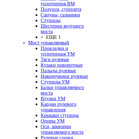
уплотнения ВМ
Полуоси, суппорта
Сапуны, сальники
Ступицы
Шестерни ведущего
моста
+ ЕЩЕ 1
Мост управляемый
Прокладки и
уплотнения УМ
Тяги рулевые
Кулаки поворотные
Пальцы рулевые
Наконечники рулевые
Ступицы УМ
Балки управляемого
моста
Втулки УМ
Кардан рулевого
управления
Крышки ступицы
Опоры УМ
Оси, шкворни
управляемого моста
Рулевые сошки