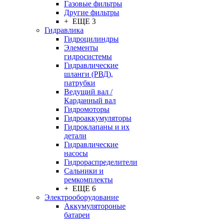
Газовые фильтры
Другие фильтры
+ ЕЩЕ 3
Гидравлика
Гидроцилиндры
Элементы
гидросистемы
Гидравлические
шланги (РВД),
патрубки
Ведущий вал /
Карданный вал
Гидромоторы
Гидроаккумуляторы
Гидроклапаны и их
детали
Гидравлические
насосы
Гидрораспределители
Сальники и
ремкомплекты
+ ЕЩЕ 6
Электрооборудование
Аккумулятороные
батареи