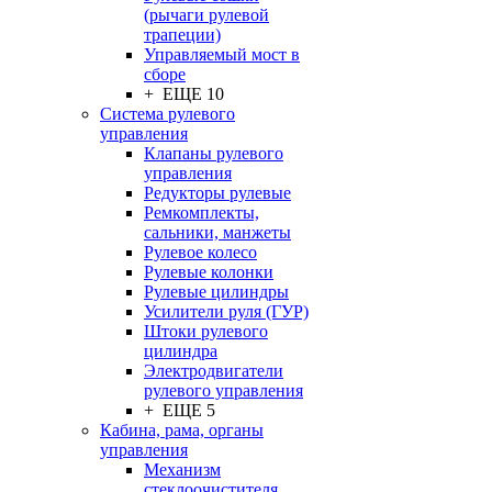
(рычаги рулевой
трапеции)
Управляемый мост в
сборе
+ ЕЩЕ 10
Система рулевого
управления
Клапаны рулевого
управления
Редукторы рулевые
Ремкомплекты,
сальники, манжеты
Рулевое колесо
Рулевые колонки
Рулевые цилиндры
Усилители руля (ГУР)
Штоки рулевого
цилиндра
Электродвигатели
рулевого управления
+ ЕЩЕ 5
Кабина, рама, органы
управления
Механизм
стеклоочистителя