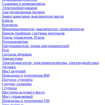
Сальники и ремкомплекты
Электрооборудование
Аккумулятороные батареи
Замки зажигания, выключатели массы
Кабель
Контакты
Микровыключатели, выключатели, переключатели
Панели приборов, счетчики моточасов
Платы управления. Платы
Потенциометры
Предохранители, блоки предохранителей
Реле
Сигналы звуковые
Транзисторы
Электродвигатели, электровентиляторы, электроджойстики
Датчики
Мост ведущий
Прокладки и уплотнения ВМ
Полуоси, суппорта
Сапуны, сальники
Ступицы
Шестерни ведущего моста
Мост управляемый
Прокладки и уплотнения УМ
Тяги рулевые