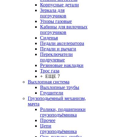
Корпусные детали
Зеркала для
погрузчиков
Упоры газовые
Кабины для вилочных
погрузчиков
Сиденья
Педали акселератора
Педали и рычаги
Переключатели
подрулевые
Резиновые накладки
Трос газа
+ ЕЩЕ 7
Выхлопная система
Выхлопные трубы
Глушители
Грузоподьемный механизм,
мачта
Ролики, подшипники
грузоподъёмника
Прочее
Цепи
грузоподъёмника
Оси, пальцы, скобы