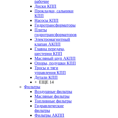
рабочие
Диски КПП
Прокладки, сальники
КПП
Насосы КПП
Гидротрансформаторы
Плиты
гидротрансформаторов
Электромагнитный
клапан АКПП
Главна передача,
шестерни КПП
Масляный щуп АКПП
Опоры, подушки КПП
Тросы и тяги
управления КПП
Детали КПП
+ ЕЩЕ 14
Фильтры
Воздушные фильтры
Масляные фильтры
Топливные фильтры
Гидравлические
фильтры
Фильтры АКПП