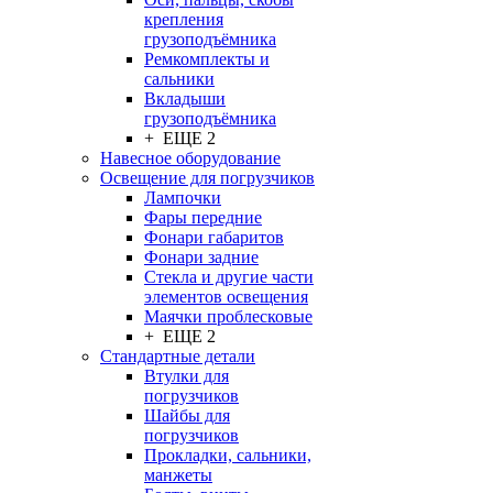
крепления
грузоподъёмника
Ремкомплекты и
сальники
Вкладыши
грузоподъёмника
+ ЕЩЕ 2
Навесное оборудование
Освещение для погрузчиков
Лампочки
Фары передние
Фонари габаритов
Фонари задние
Стекла и другие части
элементов освещения
Маячки проблесковые
+ ЕЩЕ 2
Стандартные детали
Втулки для
погрузчиков
Шайбы для
погрузчиков
Прокладки, сальники,
манжеты