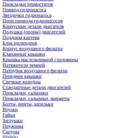
Прокладки термостатов
Привод гидронасоса
Звездочки гидронасоса
Цепи привода гидронасосов
Корпусные детали двигателя
Подушки (опоры) двигателей
Поддоны картера
Блок цилиндров
Корпус воздушного фильтра
Клапанные крышки
Крышка маслозаливной горловины
Натяжители ремней
Патрубок воздушного фильтра
Передние крышки
Свечные колодцы
Стандартные детали двигателей
Прокладки, сальники
Прокладки, сальники, манжеты
Болты, винты, шпильки
Втулки
Гайки
Заглушки
Пружины
Сапуны
Шайбы