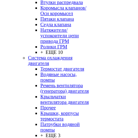
Втулки распредвала
Коромысла клапанов/
Оси коромысел
Пятаки клапана
Седла клапана
Натяжители/
успокоители цепи
привода ГРМ
Ролики ГРМ
+ ЕЩЕ 10
Система охлаждения
двигателя
Термостат двигателя
Водяные насосы,
помпы
Ремень вентилятора
(генератора) двигателя
Крыльчатки
вентилятора двигателя
Прочее
Крышки, корпусы
термостата
Патрубки водяной
помпы
+ ЕЩЕ 3