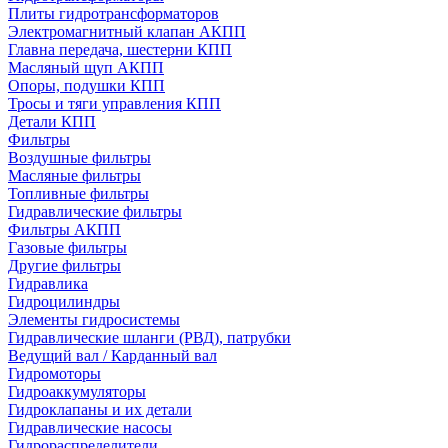
Плиты гидротрансформаторов
Электромагнитный клапан АКПП
Главна передача, шестерни КПП
Масляный щуп АКПП
Опоры, подушки КПП
Тросы и тяги управления КПП
Детали КПП
Фильтры
Воздушные фильтры
Масляные фильтры
Топливные фильтры
Гидравлические фильтры
Фильтры АКПП
Газовые фильтры
Другие фильтры
Гидравлика
Гидроцилиндры
Элементы гидросистемы
Гидравлические шланги (РВД), патрубки
Ведущий вал / Карданный вал
Гидромоторы
Гидроаккумуляторы
Гидроклапаны и их детали
Гидравлические насосы
Гидрораспределители