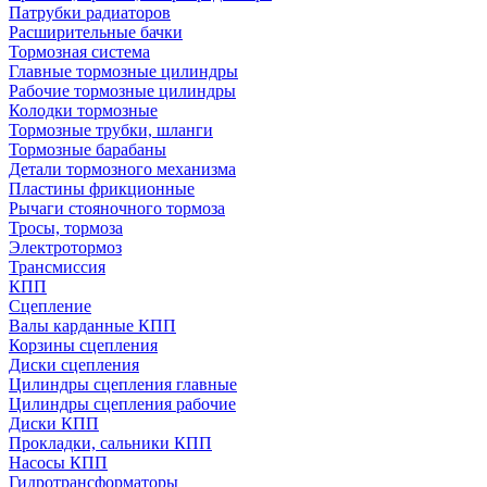
Патрубки радиаторов
Расширительные бачки
Тормозная система
Главные тормозные цилиндры
Рабочие тормозные цилиндры
Колодки тормозные
Тормозные трубки, шланги
Тормозные барабаны
Детали тормозного механизма
Пластины фрикционные
Рычаги стояночного тормоза
Тросы, тормоза
Электротормоз
Трансмиссия
КПП
Сцепление
Валы карданные КПП
Корзины сцепления
Диски сцепления
Цилиндры сцепления главные
Цилиндры сцепления рабочие
Диски КПП
Прокладки, сальники КПП
Насосы КПП
Гидротрансформаторы