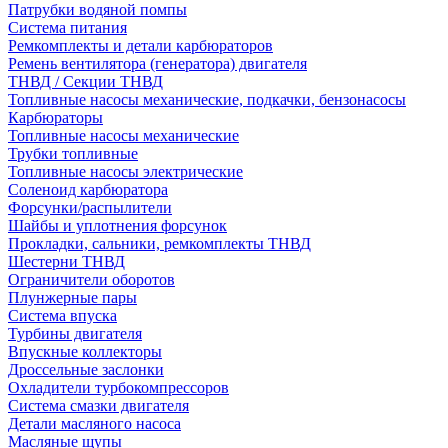
Патрубки водяной помпы
Система питания
Ремкомплекты и детали карбюраторов
Ремень вентилятора (генератора) двигателя
ТНВД / Секции ТНВД
Топливные насосы механические, подкачки, бензонасосы
Карбюраторы
Топливные насосы механические
Трубки топливные
Топливные насосы электрические
Соленоид карбюратора
Форсунки/распылители
Шайбы и уплотнения форсунок
Прокладки, сальники, ремкомплекты ТНВД
Шестерни ТНВД
Ограничители оборотов
Плунжерные пары
Система впуска
Турбины двигателя
Впускные коллекторы
Дроссельные заслонки
Охладители турбокомпрессоров
Система смазки двигателя
Детали масляного насоса
Масляные щупы