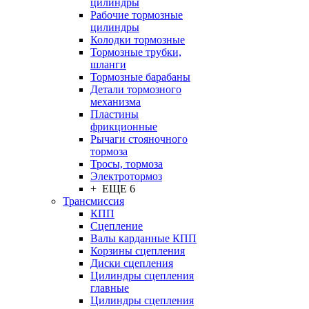
цилиндры
Рабочие тормозные
цилиндры
Колодки тормозные
Тормозные трубки,
шланги
Тормозные барабаны
Детали тормозного
механизма
Пластины
фрикционные
Рычаги стояночного
тормоза
Тросы, тормоза
Электротормоз
+ ЕЩЕ 6
Трансмиссия
КПП
Сцепление
Валы карданные КПП
Корзины сцепления
Диски сцепления
Цилиндры сцепления
главные
Цилиндры сцепления