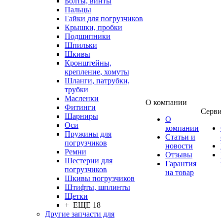
Болты, винты
Пальцы
Гайки для погрузчиков
Крышки, пробки
Подшипники
Шпильки
Шкивы
Кронштейны,
крепление, хомуты
Шланги, патрубки,
трубки
Масленки
О компании
Фитинги
Серв
Шарниры
О
Оси
компании
Пружины для
Статьи и
погрузчиков
новости
Ремни
Отзывы
Шестерни для
Гарантия
погрузчиков
на товар
Шкивы погрузчиков
Штифты, шплинты
Щетки
+ ЕЩЕ 18
Другие запчасти для