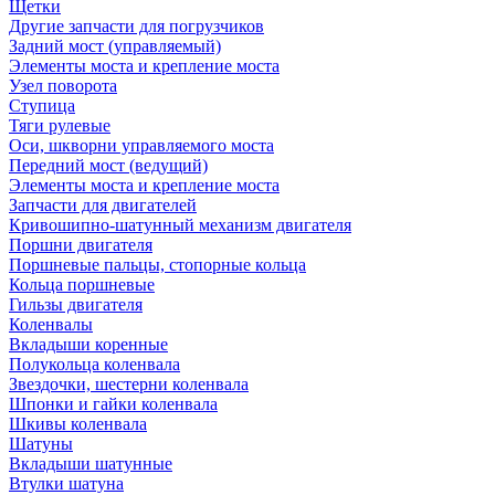
Щетки
Другие запчасти для погрузчиков
Задний мост (управляемый)
Элементы моста и крепление моста
Узел поворота
Ступица
Тяги рулевые
Оси, шкворни управляемого моста
Передний мост (ведущий)
Элементы моста и крепление моста
Запчасти для двигателей
Кривошипно-шатунный механизм двигателя
Поршни двигателя
Поршневые пальцы, стопорные кольца
Кольца поршневые
Гильзы двигателя
Коленвалы
Вкладыши коренные
Полукольца коленвала
Звездочки, шестерни коленвала
Шпонки и гайки коленвала
Шкивы коленвала
Шатуны
Вкладыши шатунные
Втулки шатуна