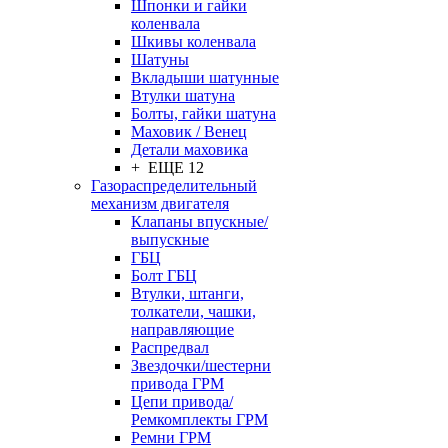
Шпонки и гайки
коленвала
Шкивы коленвала
Шатуны
Вкладыши шатунные
Втулки шатуна
Болты, гайки шатуна
Маховик / Венец
Детали маховика
+ ЕЩЕ 12
Газораспределительный
механизм двигателя
Клапаны впускные/
выпускные
ГБЦ
Болт ГБЦ
Втулки, штанги,
толкатели, чашки,
направляющие
Распредвал
Звездочки/шестерни
привода ГРМ
Цепи привода/
Ремкомплекты ГРМ
Ремни ГРМ