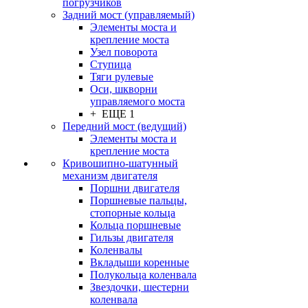
погрузчиков
Задний мост (управляемый)
Элементы моста и
крепление моста
Узел поворота
Ступица
Тяги рулевые
Оси, шкворни
управляемого моста
+ ЕЩЕ 1
Передний мост (ведущий)
Элементы моста и
крепление моста
Кривошипно-шатунный
механизм двигателя
Поршни двигателя
Поршневые пальцы,
стопорные кольца
Кольца поршневые
Гильзы двигателя
Коленвалы
Вкладыши коренные
Полукольца коленвала
Звездочки, шестерни
коленвала