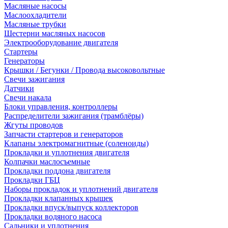
Масляные насосы
Маслоохладители
Масляные трубки
Шестерни масляных насосов
Электрооборудование двигателя
Стартеры
Генераторы
Крышки / Бегунки / Провода высоковольтные
Свечи зажигания
Датчики
Свечи накала
Блоки управления, контроллеры
Распределители зажигания (трамблёры)
Жгуты проводов
Запчасти стартеров и генераторов
Клапаны электромагнитные (соленоиды)
Прокладки и уплотнения двигателя
Колпачки маслосъемные
Прокладки поддона двигателя
Прокладки ГБЦ
Наборы прокладок и уплотнений двигателя
Прокладки клапанных крышек
Прокладки впуск/выпуск коллекторов
Прокладки водяного насоса
Сальники и уплотнения