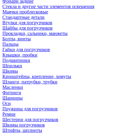
Фонари задние
Стекла и другие части элементов освещения
Маячки проблесковые
Стандартные детали
Втулки для погрузчиков
Шайбы для погрузчиков
Прокладки, сальники, манжеты
Болты, винты
Пальцы
Гайки для погрузчиков
Крышки, пробки
Подшипники
Шпильки
Шкивы
Кронштейны, крепление, хомуты
Шланги, патрубки, трубки
Масленки
Фитинги
Шарниры
Оси
Пружины для погрузчиков
Ремни
Шестерни для погрузчиков
Шкивы погрузчиков
Штифты, шплинты