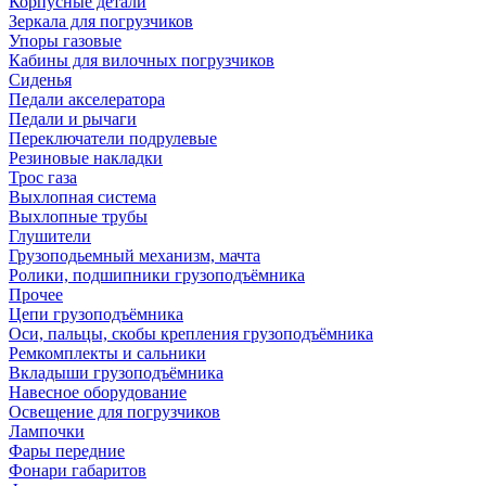
Корпусные детали
Зеркала для погрузчиков
Упоры газовые
Кабины для вилочных погрузчиков
Сиденья
Педали акселератора
Педали и рычаги
Переключатели подрулевые
Резиновые накладки
Трос газа
Выхлопная система
Выхлопные трубы
Глушители
Грузоподьемный механизм, мачта
Ролики, подшипники грузоподъёмника
Прочее
Цепи грузоподъёмника
Оси, пальцы, скобы крепления грузоподъёмника
Ремкомплекты и сальники
Вкладыши грузоподъёмника
Навесное оборудование
Освещение для погрузчиков
Лампочки
Фары передние
Фонари габаритов