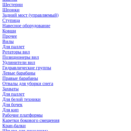
Шестерни
Шпонки
Задний мост (управляемый)
Ступица
Навесное оборудование
Ковши
Прочее
Вилы
Для паллет
Ротаторы вил
Позиционеры вил
Удлинители вил
Гидравлические группы
Левые барабаны
Правые барабаны
Отвалы для уборки снега
Захваты
Для паллет
Для белой техники
Для бочек
Для кип
Рабочие платформы
Каретки бокового смещения
Кран-балки
Штыри для линолеума