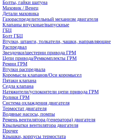
Болты, гайки шатуна
Маховик / Венец
Детали маховика
Газораспределительный механизм двигателя
Клапаны впускные/выпускные
ГБЦ
Болт ГБЦ
Втулки, штанги, толкатели, чашки, направляющие
Распредвал
Звездочки/шестерни привода ГРМ
Цепи привода/Ремкомплекты ГРМ
Ремни ГРМ
Втулки распредвала
Коромысла клапанов/Оси коромысел
Пятаки клапана
Седла клапана
Натяжители/успокоители цепи привода ГРМ
Ролики ГРМ
Система охлаждения двигателя
Термостат двигателя
Водяные насосы, помпы
Ремень вентилятора (генератора) двигателя
Крыльчатки вентилятора двигателя
Прочее
Крышки, корпусы термостата