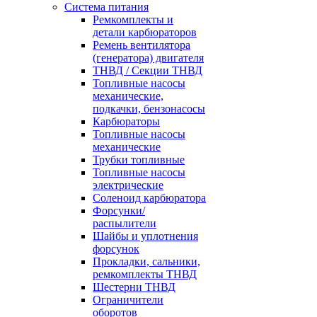
Система питания
Ремкомплекты и
детали карбюраторов
Ремень вентилятора
(генератора) двигателя
ТНВД / Секции ТНВД
Топливные насосы
механические,
подкачки, бензонасосы
Карбюраторы
Топливные насосы
механические
Трубки топливные
Топливные насосы
электрические
Соленоид карбюратора
Форсунки/
распылители
Шайбы и уплотнения
форсунок
Прокладки, сальники,
ремкомплекты ТНВД
Шестерни ТНВД
Ограничители
оборотов