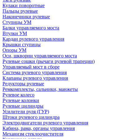
Кулаки поворотные
Пальцы рулевые
Наконечники рулевые
Ступицы УМ
Балки управляемого моста
Втулки УМ
Кардан рулевого управления
Крышки ступицы
Опоры УМ
Оси, шкворни управляемого моста
Рулевые сошки (рычаги рулевой трапеции)
Управляемый мост в сборе
Система рулевого управления
Клапаны рулевого управления
Редукторы рулевые
Ремкомплекты, сальники, манжеты
Рулевое колесо
Рулевые колонки
Рулевые цилиндры
Усилители руля (ГУР)
Штоки рулевого цилиндра
Электродвигатели рулевого управления
Кабина, рама, органы управления
Механизм стеклоочистителя