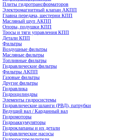
Плиты гидротрансформаторов
Электромагнитный клапан АКПП
Главна передача, шестерни КПП
Масляный щуп АКПП
Опоры, подушки КПП
Тросы и тяги управления КПП
Детали КПП
Фильтры
Воздушные фильтры
Масляные фильтры
Топливные фильтры
Гидравлические фильтры
Фильтры АКПП
Газовые фильтры
Другие фильтры
Гидравлика
Гидроцилиндры
Элементы гидросистемы
Гидравлические шланги (РВД), патрубки
Ведущий вал / Карданный вал
Гидромоторы
Гидроаккумуляторы
Гидроклапаны и их детали
Гидравлические насосы
Гидрораспределители