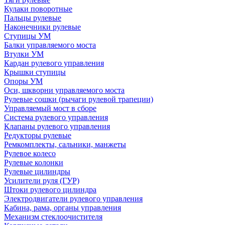
Кулаки поворотные
Пальцы рулевые
Наконечники рулевые
Ступицы УМ
Балки управляемого моста
Втулки УМ
Кардан рулевого управления
Крышки ступицы
Опоры УМ
Оси, шкворни управляемого моста
Рулевые сошки (рычаги рулевой трапеции)
Управляемый мост в сборе
Система рулевого управления
Клапаны рулевого управления
Редукторы рулевые
Ремкомплекты, сальники, манжеты
Рулевое колесо
Рулевые колонки
Рулевые цилиндры
Усилители руля (ГУР)
Штоки рулевого цилиндра
Электродвигатели рулевого управления
Кабина, рама, органы управления
Механизм стеклоочистителя