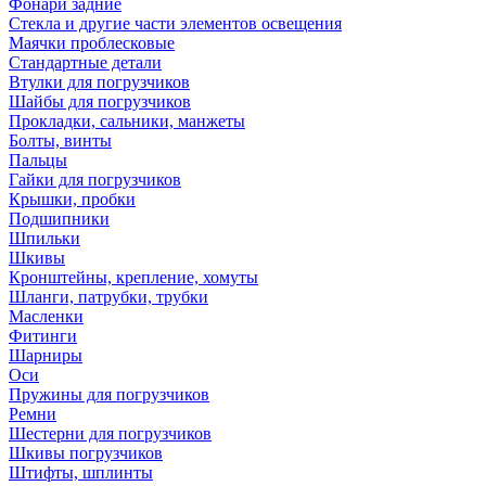
Фонари задние
Стекла и другие части элементов освещения
Маячки проблесковые
Стандартные детали
Втулки для погрузчиков
Шайбы для погрузчиков
Прокладки, сальники, манжеты
Болты, винты
Пальцы
Гайки для погрузчиков
Крышки, пробки
Подшипники
Шпильки
Шкивы
Кронштейны, крепление, хомуты
Шланги, патрубки, трубки
Масленки
Фитинги
Шарниры
Оси
Пружины для погрузчиков
Ремни
Шестерни для погрузчиков
Шкивы погрузчиков
Штифты, шплинты