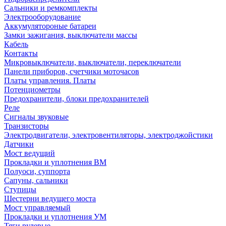
Сальники и ремкомплекты
Электрооборудование
Аккумулятороные батареи
Замки зажигания, выключатели массы
Кабель
Контакты
Микровыключатели, выключатели, переключатели
Панели приборов, счетчики моточасов
Платы управления. Платы
Потенциометры
Предохранители, блоки предохранителей
Реле
Сигналы звуковые
Транзисторы
Электродвигатели, электровентиляторы, электроджойстики
Датчики
Мост ведущий
Прокладки и уплотнения ВМ
Полуоси, суппорта
Сапуны, сальники
Ступицы
Шестерни ведущего моста
Мост управляемый
Прокладки и уплотнения УМ
Тяги рулевые