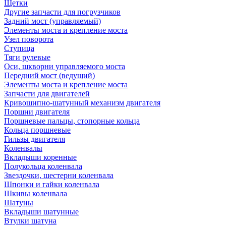
Щетки
Другие запчасти для погрузчиков
Задний мост (управляемый)
Элементы моста и крепление моста
Узел поворота
Ступица
Тяги рулевые
Оси, шкворни управляемого моста
Передний мост (ведущий)
Элементы моста и крепление моста
Запчасти для двигателей
Кривошипно-шатунный механизм двигателя
Поршни двигателя
Поршневые пальцы, стопорные кольца
Кольца поршневые
Гильзы двигателя
Коленвалы
Вкладыши коренные
Полукольца коленвала
Звездочки, шестерни коленвала
Шпонки и гайки коленвала
Шкивы коленвала
Шатуны
Вкладыши шатунные
Втулки шатуна