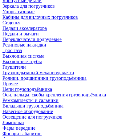
Корпусные детали
Зеркала для погрузчиков
Упоры газовые
Кабины для вилочных погрузчиков
Сиденья
Педали акселератора
Педали и рычаги
Переключатели подрулевые
Резиновые накладки
Трос газа
Выхлопная система
Выхлопные трубы
Глушители
Грузоподьемный механизм, мачта
Ролики, подшипники грузоподъёмника
Прочее
Цепи грузоподъёмника
Оси, пальцы, скобы крепления грузоподъёмника
Ремкомплекты и сальники
Вкладыши грузоподъёмника
Навесное оборудование
Освещение для погрузчиков
Лампочки
Фары передние
Фонари габаритов