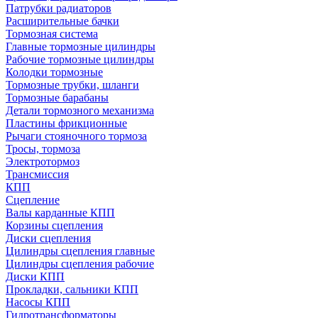
Патрубки радиаторов
Расширительные бачки
Тормозная система
Главные тормозные цилиндры
Рабочие тормозные цилиндры
Колодки тормозные
Тормозные трубки, шланги
Тормозные барабаны
Детали тормозного механизма
Пластины фрикционные
Рычаги стояночного тормоза
Тросы, тормоза
Электротормоз
Трансмиссия
КПП
Сцепление
Валы карданные КПП
Корзины сцепления
Диски сцепления
Цилиндры сцепления главные
Цилиндры сцепления рабочие
Диски КПП
Прокладки, сальники КПП
Насосы КПП
Гидротрансформаторы