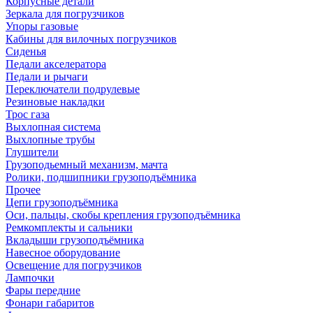
Корпусные детали
Зеркала для погрузчиков
Упоры газовые
Кабины для вилочных погрузчиков
Сиденья
Педали акселератора
Педали и рычаги
Переключатели подрулевые
Резиновые накладки
Трос газа
Выхлопная система
Выхлопные трубы
Глушители
Грузоподьемный механизм, мачта
Ролики, подшипники грузоподъёмника
Прочее
Цепи грузоподъёмника
Оси, пальцы, скобы крепления грузоподъёмника
Ремкомплекты и сальники
Вкладыши грузоподъёмника
Навесное оборудование
Освещение для погрузчиков
Лампочки
Фары передние
Фонари габаритов