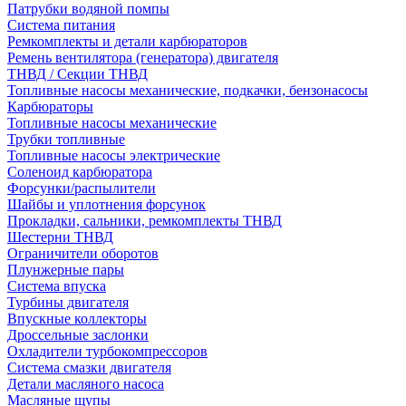
Патрубки водяной помпы
Система питания
Ремкомплекты и детали карбюраторов
Ремень вентилятора (генератора) двигателя
ТНВД / Секции ТНВД
Топливные насосы механические, подкачки, бензонасосы
Карбюраторы
Топливные насосы механические
Трубки топливные
Топливные насосы электрические
Соленоид карбюратора
Форсунки/распылители
Шайбы и уплотнения форсунок
Прокладки, сальники, ремкомплекты ТНВД
Шестерни ТНВД
Ограничители оборотов
Плунжерные пары
Система впуска
Турбины двигателя
Впускные коллекторы
Дроссельные заслонки
Охладители турбокомпрессоров
Система смазки двигателя
Детали масляного насоса
Масляные щупы