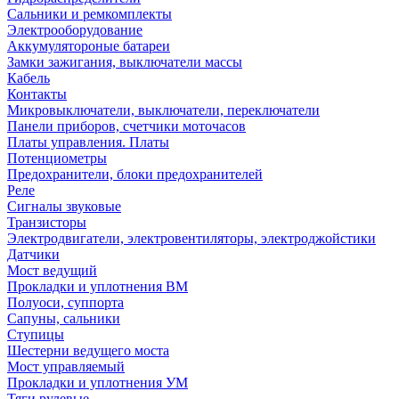
Сальники и ремкомплекты
Электрооборудование
Аккумулятороные батареи
Замки зажигания, выключатели массы
Кабель
Контакты
Микровыключатели, выключатели, переключатели
Панели приборов, счетчики моточасов
Платы управления. Платы
Потенциометры
Предохранители, блоки предохранителей
Реле
Сигналы звуковые
Транзисторы
Электродвигатели, электровентиляторы, электроджойстики
Датчики
Мост ведущий
Прокладки и уплотнения ВМ
Полуоси, суппорта
Сапуны, сальники
Ступицы
Шестерни ведущего моста
Мост управляемый
Прокладки и уплотнения УМ
Тяги рулевые