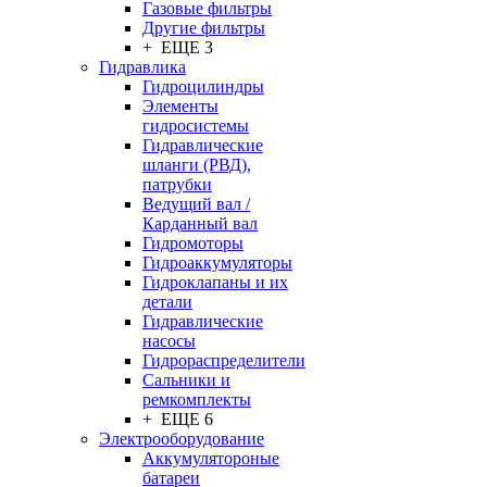
Газовые фильтры
Другие фильтры
+ ЕЩЕ 3
Гидравлика
Гидроцилиндры
Элементы
гидросистемы
Гидравлические
шланги (РВД),
патрубки
Ведущий вал /
Карданный вал
Гидромоторы
Гидроаккумуляторы
Гидроклапаны и их
детали
Гидравлические
насосы
Гидрораспределители
Сальники и
ремкомплекты
+ ЕЩЕ 6
Электрооборудование
Аккумулятороные
батареи