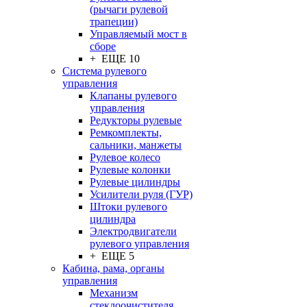
(рычаги рулевой
трапеции)
Управляемый мост в
сборе
+ ЕЩЕ 10
Система рулевого
управления
Клапаны рулевого
управления
Редукторы рулевые
Ремкомплекты,
сальники, манжеты
Рулевое колесо
Рулевые колонки
Рулевые цилиндры
Усилители руля (ГУР)
Штоки рулевого
цилиндра
Электродвигатели
рулевого управления
+ ЕЩЕ 5
Кабина, рама, органы
управления
Механизм
стеклоочистителя