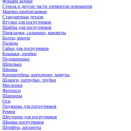
Фонари задние
Стекла и другие части элементов освещения
Маячки проблесковые
Стандартные детали
Втулки для погрузчиков
Шайбы для погрузчиков
Прокладки, сальники, манжеты
Болты, винты
Пальцы
Гайки для погрузчиков
Крышки, пробки
Подшипники
Шпильки
Шкивы
Кронштейны, крепление, хомуты
Шланги, патрубки, трубки
Масленки
Фитинги
Шарниры
Оси
Пружины для погрузчиков
Ремни
Шестерни для погрузчиков
Шкивы погрузчиков
Штифты, шплинты