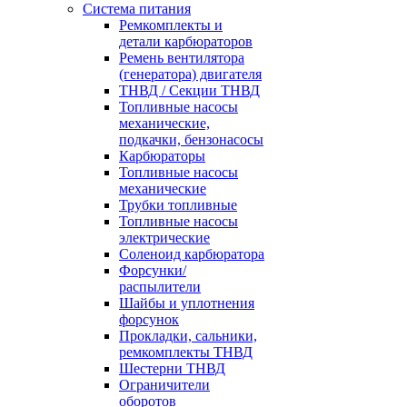
Система питания
Ремкомплекты и
детали карбюраторов
Ремень вентилятора
(генератора) двигателя
ТНВД / Секции ТНВД
Топливные насосы
механические,
подкачки, бензонасосы
Карбюраторы
Топливные насосы
механические
Трубки топливные
Топливные насосы
электрические
Соленоид карбюратора
Форсунки/
распылители
Шайбы и уплотнения
форсунок
Прокладки, сальники,
ремкомплекты ТНВД
Шестерни ТНВД
Ограничители
оборотов