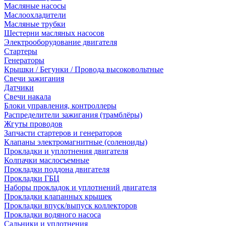
Масляные насосы
Маслоохладители
Масляные трубки
Шестерни масляных насосов
Электрооборудование двигателя
Стартеры
Генераторы
Крышки / Бегунки / Провода высоковольтные
Свечи зажигания
Датчики
Свечи накала
Блоки управления, контроллеры
Распределители зажигания (трамблёры)
Жгуты проводов
Запчасти стартеров и генераторов
Клапаны электромагнитные (соленоиды)
Прокладки и уплотнения двигателя
Колпачки маслосъемные
Прокладки поддона двигателя
Прокладки ГБЦ
Наборы прокладок и уплотнений двигателя
Прокладки клапанных крышек
Прокладки впуск/выпуск коллекторов
Прокладки водяного насоса
Сальники и уплотнения