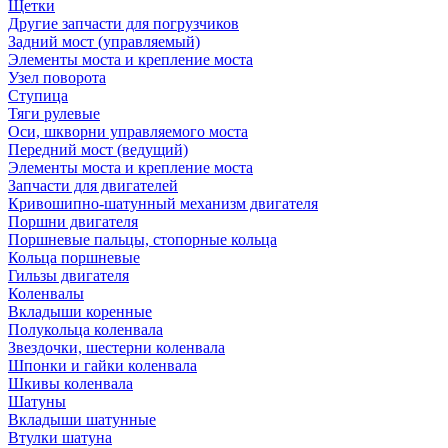
Щетки
Другие запчасти для погрузчиков
Задний мост (управляемый)
Элементы моста и крепление моста
Узел поворота
Ступица
Тяги рулевые
Оси, шкворни управляемого моста
Передний мост (ведущий)
Элементы моста и крепление моста
Запчасти для двигателей
Кривошипно-шатунный механизм двигателя
Поршни двигателя
Поршневые пальцы, стопорные кольца
Кольца поршневые
Гильзы двигателя
Коленвалы
Вкладыши коренные
Полукольца коленвала
Звездочки, шестерни коленвала
Шпонки и гайки коленвала
Шкивы коленвала
Шатуны
Вкладыши шатунные
Втулки шатуна