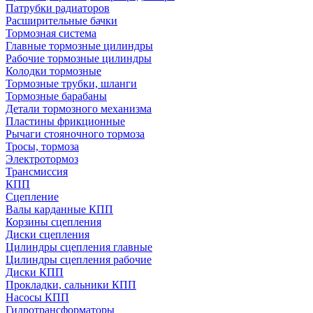
Патрубки радиаторов
Расширительные бачки
Тормозная система
Главные тормозные цилиндры
Рабочие тормозные цилиндры
Колодки тормозные
Тормозные трубки, шланги
Тормозные барабаны
Детали тормозного механизма
Пластины фрикционные
Рычаги стояночного тормоза
Тросы, тормоза
Электротормоз
Трансмиссия
КПП
Сцепление
Валы карданные КПП
Корзины сцепления
Диски сцепления
Цилиндры сцепления главные
Цилиндры сцепления рабочие
Диски КПП
Прокладки, сальники КПП
Насосы КПП
Гидротрансформаторы