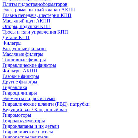
Плиты гидротрансформаторов
Электромагнитный клапан АКПП
Главна передача, шестерни КПП
Масляный щуп АКПП
Опоры, подушки КПП
Тросы и тяги управления КПП
Детали КПП
Фильтры
Воздушные фильтры
Масляные фильтры
Топливные фильтры
Гидравлические фильтры
Фильтры АКПП
Газовые фильтры
Другие фильтры
Гидравлика
Гидроцилиндры
Элементы гидросистемы
Гидравлические шланги (РВД), патрубки
Ведущий вал / Карданный вал
Гидромоторы
Гидроаккумуляторы
Гидроклапаны и их детали
Гидравлические насосы
Гидрораспределители