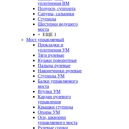
уплотнения ВМ
Полуоси, суппорта
Сапуны, сальники
Ступицы
Шестерни ведущего
моста
+ ЕЩЕ 1
Мост управляемый
Прокладки и
уплотнения УМ
Тяги рулевые
Кулаки поворотные
Пальцы рулевые
Наконечники рулевые
Ступицы УМ
Балки управляемого
моста
Втулки УМ
Кардан рулевого
управления
Крышки ступицы
Опоры УМ
Оси, шкворни
управляемого моста
Рулевые сошки