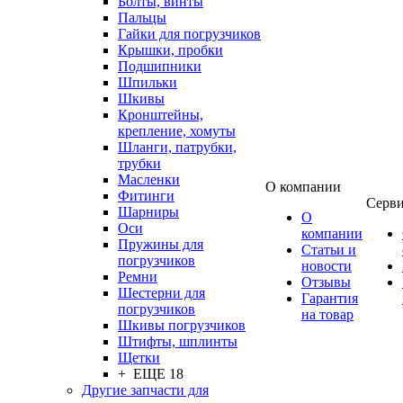
Болты, винты
Пальцы
Гайки для погрузчиков
Крышки, пробки
Подшипники
Шпильки
Шкивы
Кронштейны,
крепление, хомуты
Шланги, патрубки,
трубки
Масленки
О компании
Фитинги
Серв
Шарниры
О
Оси
компании
Пружины для
Статьи и
погрузчиков
новости
Ремни
Отзывы
Шестерни для
Гарантия
погрузчиков
на товар
Шкивы погрузчиков
Штифты, шплинты
Щетки
+ ЕЩЕ 18
Другие запчасти для