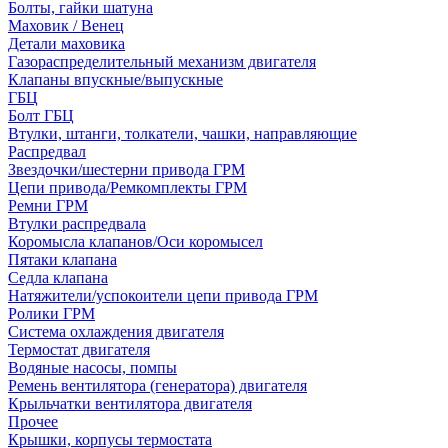
Болты, гайки шатуна
Маховик / Венец
Детали маховика
Газораспределительный механизм двигателя
Клапаны впускные/выпускные
ГБЦ
Болт ГБЦ
Втулки, штанги, толкатели, чашки, направляющие
Распредвал
Звездочки/шестерни привода ГРМ
Цепи привода/Ремкомплекты ГРМ
Ремни ГРМ
Втулки распредвала
Коромысла клапанов/Оси коромысел
Пятаки клапана
Седла клапана
Натяжители/успокоители цепи привода ГРМ
Ролики ГРМ
Система охлаждения двигателя
Термостат двигателя
Водяные насосы, помпы
Ремень вентилятора (генератора) двигателя
Крыльчатки вентилятора двигателя
Прочее
Крышки, корпусы термостата