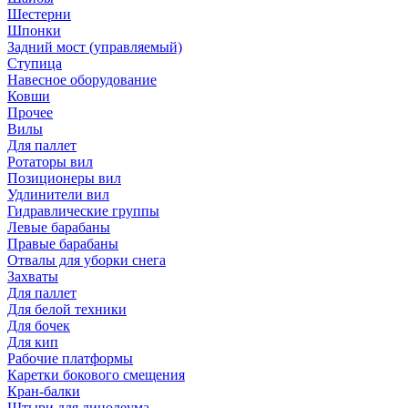
Шестерни
Шпонки
Задний мост (управляемый)
Ступица
Навесное оборудование
Ковши
Прочее
Вилы
Для паллет
Ротаторы вил
Позиционеры вил
Удлинители вил
Гидравлические группы
Левые барабаны
Правые барабаны
Отвалы для уборки снега
Захваты
Для паллет
Для белой техники
Для бочек
Для кип
Рабочие платформы
Каретки бокового смещения
Кран-балки
Штыри для линолеума