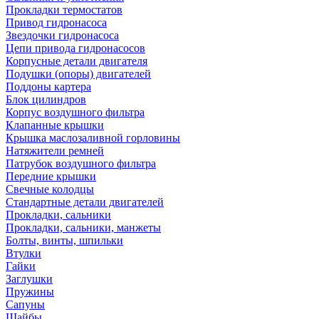
Прокладки термостатов
Привод гидронасоса
Звездочки гидронасоса
Цепи привода гидронасосов
Корпусные детали двигателя
Подушки (опоры) двигателей
Поддоны картера
Блок цилиндров
Корпус воздушного фильтра
Клапанные крышки
Крышка маслозаливной горловины
Натяжители ремней
Патрубок воздушного фильтра
Передние крышки
Свечные колодцы
Стандартные детали двигателей
Прокладки, сальники
Прокладки, сальники, манжеты
Болты, винты, шпильки
Втулки
Гайки
Заглушки
Пружины
Сапуны
Шайбы