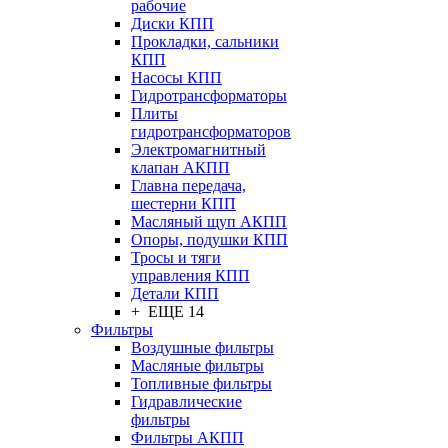
рабочие
Диски КПП
Прокладки, сальники
КПП
Насосы КПП
Гидротрансформаторы
Плиты
гидротрансформаторов
Электромагнитный
клапан АКПП
Главна передача,
шестерни КПП
Масляный щуп АКПП
Опоры, подушки КПП
Тросы и тяги
управления КПП
Детали КПП
+ ЕЩЕ 14
Фильтры
Воздушные фильтры
Масляные фильтры
Топливные фильтры
Гидравлические
фильтры
Фильтры АКПП