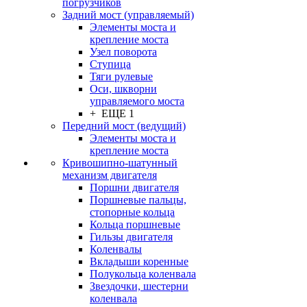
погрузчиков
Задний мост (управляемый)
Элементы моста и
крепление моста
Узел поворота
Ступица
Тяги рулевые
Оси, шкворни
управляемого моста
+ ЕЩЕ 1
Передний мост (ведущий)
Элементы моста и
крепление моста
Кривошипно-шатунный
механизм двигателя
Поршни двигателя
Поршневые пальцы,
стопорные кольца
Кольца поршневые
Гильзы двигателя
Коленвалы
Вкладыши коренные
Полукольца коленвала
Звездочки, шестерни
коленвала