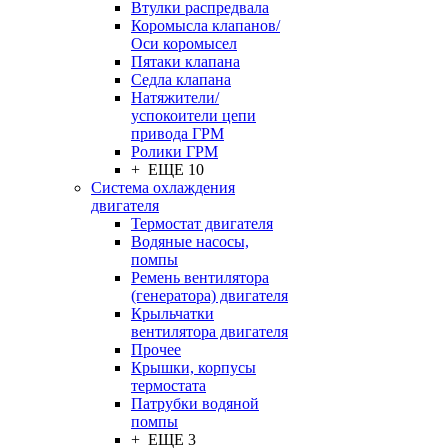
Втулки распредвала
Коромысла клапанов/
Оси коромысел
Пятаки клапана
Седла клапана
Натяжители/
успокоители цепи
привода ГРМ
Ролики ГРМ
+ ЕЩЕ 10
Система охлаждения
двигателя
Термостат двигателя
Водяные насосы,
помпы
Ремень вентилятора
(генератора) двигателя
Крыльчатки
вентилятора двигателя
Прочее
Крышки, корпусы
термостата
Патрубки водяной
помпы
+ ЕЩЕ 3