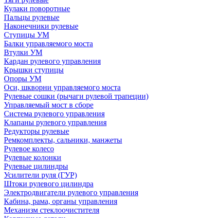
Кулаки поворотные
Пальцы рулевые
Наконечники рулевые
Ступицы УМ
Балки управляемого моста
Втулки УМ
Кардан рулевого управления
Крышки ступицы
Опоры УМ
Оси, шкворни управляемого моста
Рулевые сошки (рычаги рулевой трапеции)
Управляемый мост в сборе
Система рулевого управления
Клапаны рулевого управления
Редукторы рулевые
Ремкомплекты, сальники, манжеты
Рулевое колесо
Рулевые колонки
Рулевые цилиндры
Усилители руля (ГУР)
Штоки рулевого цилиндра
Электродвигатели рулевого управления
Кабина, рама, органы управления
Механизм стеклоочистителя