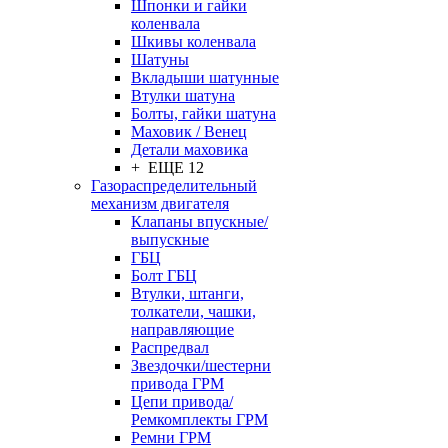
Шпонки и гайки
коленвала
Шкивы коленвала
Шатуны
Вкладыши шатунные
Втулки шатуна
Болты, гайки шатуна
Маховик / Венец
Детали маховика
+ ЕЩЕ 12
Газораспределительный
механизм двигателя
Клапаны впускные/
выпускные
ГБЦ
Болт ГБЦ
Втулки, штанги,
толкатели, чашки,
направляющие
Распредвал
Звездочки/шестерни
привода ГРМ
Цепи привода/
Ремкомплекты ГРМ
Ремни ГРМ