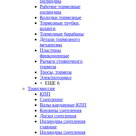
цилиндры
Рабочие тормозные
цилиндры
Колодки тормозные
Тормозные трубки,
шланги
Тормозные барабаны
Детали тормозного
механизма
Пластины
фрикционные
Рычаги стояночного
тормоза
Тросы, тормоза
Электротормоз
+ ЕЩЕ 6
Трансмиссия
КПП
Сцепление
Валы карданные КПП
Корзины сцепления
Диски сцепления
Цилиндры сцепления
главные
Цилиндры сцепления