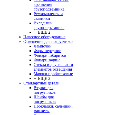
крепления
грузоподъёмника
Ремкомплекты и
сальники
Вкладыши
грузоподъёмника
+ ЕЩЕ 2
Навесное оборудование
Освещение для погрузчиков
Лампочки
Фары передние
Фонари габаритов
Фонари задние
Стекла и другие части
элементов освещения
Маячки проблесковые
+ ЕЩЕ 2
Стандартные детали
Втулки для
погрузчиков
Шайбы для
погрузчиков
Прокладки, сальники,
манжеты