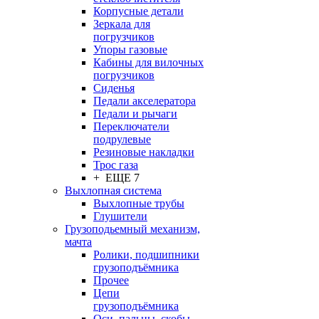
Корпусные детали
Зеркала для
погрузчиков
Упоры газовые
Кабины для вилочных
погрузчиков
Сиденья
Педали акселератора
Педали и рычаги
Переключатели
подрулевые
Резиновые накладки
Трос газа
+ ЕЩЕ 7
Выхлопная система
Выхлопные трубы
Глушители
Грузоподьемный механизм,
мачта
Ролики, подшипники
грузоподъёмника
Прочее
Цепи
грузоподъёмника
Оси, пальцы, скобы