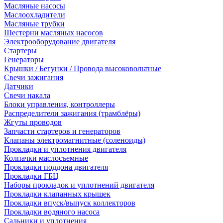
Масляные насосы
Маслоохладители
Масляные трубки
Шестерни масляных насосов
Электрооборудование двигателя
Стартеры
Генераторы
Крышки / Бегунки / Провода высоковольтные
Свечи зажигания
Датчики
Свечи накала
Блоки управления, контроллеры
Распределители зажигания (трамблёры)
Жгуты проводов
Запчасти стартеров и генераторов
Клапаны электромагнитные (соленоиды)
Прокладки и уплотнения двигателя
Колпачки маслосъемные
Прокладки поддона двигателя
Прокладки ГБЦ
Наборы прокладок и уплотнений двигателя
Прокладки клапанных крышек
Прокладки впуск/выпуск коллекторов
Прокладки водяного насоса
Сальники и уплотнения