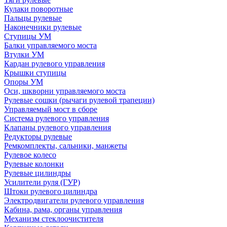
Кулаки поворотные
Пальцы рулевые
Наконечники рулевые
Ступицы УМ
Балки управляемого моста
Втулки УМ
Кардан рулевого управления
Крышки ступицы
Опоры УМ
Оси, шкворни управляемого моста
Рулевые сошки (рычаги рулевой трапеции)
Управляемый мост в сборе
Система рулевого управления
Клапаны рулевого управления
Редукторы рулевые
Ремкомплекты, сальники, манжеты
Рулевое колесо
Рулевые колонки
Рулевые цилиндры
Усилители руля (ГУР)
Штоки рулевого цилиндра
Электродвигатели рулевого управления
Кабина, рама, органы управления
Механизм стеклоочистителя