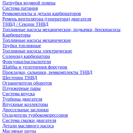
Патрубки водяной помпы
Система питания
Ремкомплекты и детали карбюраторов
Ремень вентилятора (генератора) двигателя
ТНВД / Секции ТНВД
Топливные насосы механические, подкачки, бензонасосы
Карбюраторы
Топливные насосы механические
Трубки топливные
Топливные насосы электрические
Соленоид карбюратора
Форсунки/распылители
Шайбы и уплотнения форсунок
Прокладки, сальники, ремкомплекты ТНВД
Шестерни ТНВД
Ограничители оборотов
Плунжерные пары
Система впуска
Турбины двигателя
Впускные коллекторы
Дроссельные заслонки
Охладители турбокомпрессоров
Система смазки двигателя
Детали масляного насоса
Масляные щупы