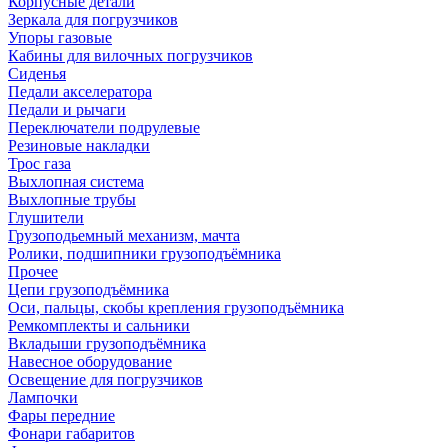
Корпусные детали
Зеркала для погрузчиков
Упоры газовые
Кабины для вилочных погрузчиков
Сиденья
Педали акселератора
Педали и рычаги
Переключатели подрулевые
Резиновые накладки
Трос газа
Выхлопная система
Выхлопные трубы
Глушители
Грузоподьемный механизм, мачта
Ролики, подшипники грузоподъёмника
Прочее
Цепи грузоподъёмника
Оси, пальцы, скобы крепления грузоподъёмника
Ремкомплекты и сальники
Вкладыши грузоподъёмника
Навесное оборудование
Освещение для погрузчиков
Лампочки
Фары передние
Фонари габаритов