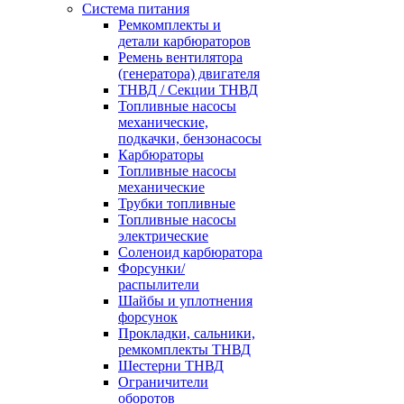
Система питания
Ремкомплекты и
детали карбюраторов
Ремень вентилятора
(генератора) двигателя
ТНВД / Секции ТНВД
Топливные насосы
механические,
подкачки, бензонасосы
Карбюраторы
Топливные насосы
механические
Трубки топливные
Топливные насосы
электрические
Соленоид карбюратора
Форсунки/
распылители
Шайбы и уплотнения
форсунок
Прокладки, сальники,
ремкомплекты ТНВД
Шестерни ТНВД
Ограничители
оборотов