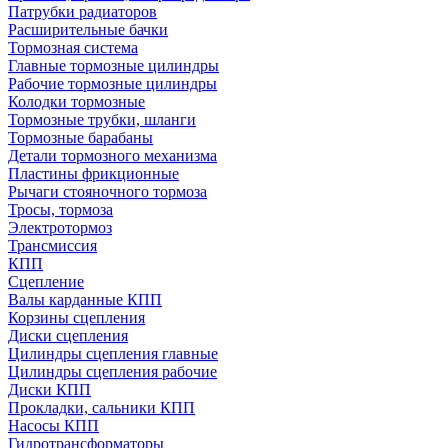
Патрубки радиаторов
Расширительные бачки
Тормозная система
Главные тормозные цилиндры
Рабочие тормозные цилиндры
Колодки тормозные
Тормозные трубки, шланги
Тормозные барабаны
Детали тормозного механизма
Пластины фрикционные
Рычаги стояночного тормоза
Тросы, тормоза
Электротормоз
Трансмиссия
КПП
Сцепление
Валы карданные КПП
Корзины сцепления
Диски сцепления
Цилиндры сцепления главные
Цилиндры сцепления рабочие
Диски КПП
Прокладки, сальники КПП
Насосы КПП
Гидротрансформаторы