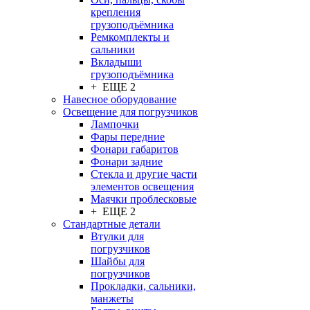
крепления
грузоподъёмника
Ремкомплекты и
сальники
Вкладыши
грузоподъёмника
+ ЕЩЕ 2
Навесное оборудование
Освещение для погрузчиков
Лампочки
Фары передние
Фонари габаритов
Фонари задние
Стекла и другие части
элементов освещения
Маячки проблесковые
+ ЕЩЕ 2
Стандартные детали
Втулки для
погрузчиков
Шайбы для
погрузчиков
Прокладки, сальники,
манжеты