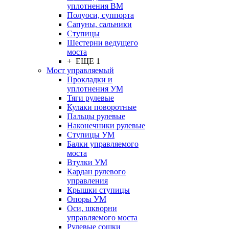
уплотнения ВМ
Полуоси, суппорта
Сапуны, сальники
Ступицы
Шестерни ведущего
моста
+ ЕЩЕ 1
Мост управляемый
Прокладки и
уплотнения УМ
Тяги рулевые
Кулаки поворотные
Пальцы рулевые
Наконечники рулевые
Ступицы УМ
Балки управляемого
моста
Втулки УМ
Кардан рулевого
управления
Крышки ступицы
Опоры УМ
Оси, шкворни
управляемого моста
Рулевые сошки