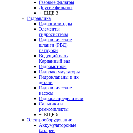
Газовые фильтры
Другие фильтры
+ ЕЩЕ 3
Гидравлика
Гидроцилиндры
Элементы
гидросистемы
Гидравлические
шланги (РВД),
патрубки
Ведущий вал /
Карданный вал
Гидромоторы
Гидроаккумуляторы
Гидроклапаны и их
детали
Гидравлические
насосы
Гидрораспределители
Сальники и
ремкомплекты
+ ЕЩЕ 6
Электрооборудование
Аккумулятороные
батареи