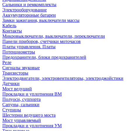
Сальники и ремкомплекты
Электрооборудование
Аккумулятороные батареи
Замки зажигания, выключатели массы
Кабель
Контакты
Микровыключатели, выключатели, переключатели
Панели приборов, счетчики моточасов
Платы управления. Платы
Потенциометры
Предохранители, блоки предохранителей
Реле
Сигналы звуковые
Транзисторы
Электродвигатели, электровентиляторы, электроджойстики
Датчики
Мост ведущий
Прокладки и уплотнения ВМ
Полуоси, суппорта
Сапуны, сальники
Ступицы
Шестерни ведущего моста
Мост управляемый
Прокладки и уплотнения УМ
Тяги рулевые