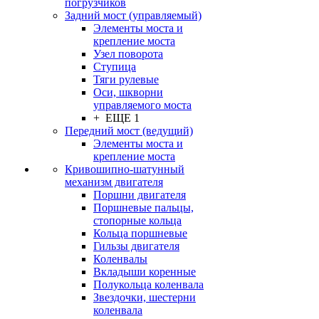
погрузчиков
Задний мост (управляемый)
Элементы моста и
крепление моста
Узел поворота
Ступица
Тяги рулевые
Оси, шкворни
управляемого моста
+ ЕЩЕ 1
Передний мост (ведущий)
Элементы моста и
крепление моста
Кривошипно-шатунный
механизм двигателя
Поршни двигателя
Поршневые пальцы,
стопорные кольца
Кольца поршневые
Гильзы двигателя
Коленвалы
Вкладыши коренные
Полукольца коленвала
Звездочки, шестерни
коленвала