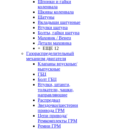
Шпонки и гайки
коленвала
Шкивы коленвала
Шатуны
Вкладыши шатунные
Втулки шатуна
Болты, гайки шатуна
Маховик / Венец
Детали маховика
+ ЕЩЕ 12
Газораспределительный
механизм двигателя
Клапаны впускные/
выпускные
ГБЦ
Болт ГБЦ
Втулки, штанги,
толкатели, чашки,
направляющие
Распредвал
Звездочки/шестерни
привода ГРМ
Цепи привода/
Ремкомплекты ГРМ
Ремни ГРМ