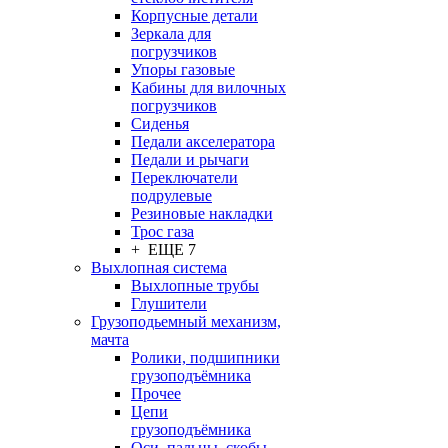
Корпусные детали
Зеркала для
погрузчиков
Упоры газовые
Кабины для вилочных
погрузчиков
Сиденья
Педали акселератора
Педали и рычаги
Переключатели
подрулевые
Резиновые накладки
Трос газа
+ ЕЩЕ 7
Выхлопная система
Выхлопные трубы
Глушители
Грузоподьемный механизм,
мачта
Ролики, подшипники
грузоподъёмника
Прочее
Цепи
грузоподъёмника
Оси, пальцы, скобы