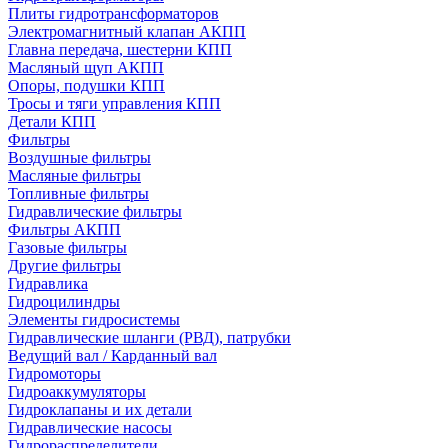
Плиты гидротрансформаторов
Электромагнитный клапан АКПП
Главна передача, шестерни КПП
Масляный щуп АКПП
Опоры, подушки КПП
Тросы и тяги управления КПП
Детали КПП
Фильтры
Воздушные фильтры
Масляные фильтры
Топливные фильтры
Гидравлические фильтры
Фильтры АКПП
Газовые фильтры
Другие фильтры
Гидравлика
Гидроцилиндры
Элементы гидросистемы
Гидравлические шланги (РВД), патрубки
Ведущий вал / Карданный вал
Гидромоторы
Гидроаккумуляторы
Гидроклапаны и их детали
Гидравлические насосы
Гидрораспределители