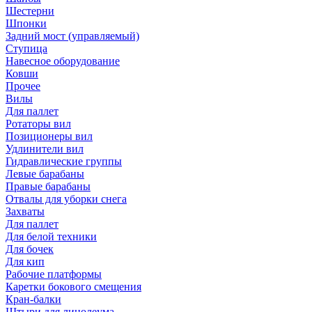
Шестерни
Шпонки
Задний мост (управляемый)
Ступица
Навесное оборудование
Ковши
Прочее
Вилы
Для паллет
Ротаторы вил
Позиционеры вил
Удлинители вил
Гидравлические группы
Левые барабаны
Правые барабаны
Отвалы для уборки снега
Захваты
Для паллет
Для белой техники
Для бочек
Для кип
Рабочие платформы
Каретки бокового смещения
Кран-балки
Штыри для линолеума