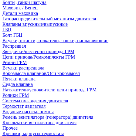
Болты, гайки шатуна
Маховик / Венец
Детали маховика
Газораспределительный механизм двигателя
Клапаны впускные/выпускные
ГБЦ
Болт ГБЦ
Втулки, штанги, толкатели, чашки, направляющие
Распредвал
Звездочки/шестерни привода ГРМ
Цепи привода/Ремкомплекты ГРМ
Ремни ГРМ
Втулки распредвала
Коромысла клапанов/Оси коромысел
Пятаки клапана
Седла клапана
Натяжители/успокоители цепи привода ГРМ
Ролики ГРМ
Система охлаждения двигателя
Термостат двигателя
Водяные насосы, помпы
Ремень вентилятора (генератора) двигателя
Крыльчатки вентилятора двигателя
Прочее
Крышки, корпусы термостата