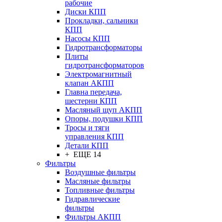
рабочие
Диски КПП
Прокладки, сальники
КПП
Насосы КПП
Гидротрансформаторы
Плиты
гидротрансформаторов
Электромагнитный
клапан АКПП
Главна передача,
шестерни КПП
Масляный щуп АКПП
Опоры, подушки КПП
Тросы и тяги
управления КПП
Детали КПП
+ ЕЩЕ 14
Фильтры
Воздушные фильтры
Масляные фильтры
Топливные фильтры
Гидравлические
фильтры
Фильтры АКПП