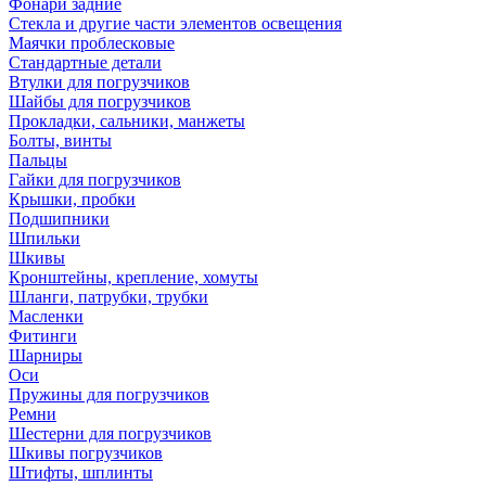
Фонари задние
Стекла и другие части элементов освещения
Маячки проблесковые
Стандартные детали
Втулки для погрузчиков
Шайбы для погрузчиков
Прокладки, сальники, манжеты
Болты, винты
Пальцы
Гайки для погрузчиков
Крышки, пробки
Подшипники
Шпильки
Шкивы
Кронштейны, крепление, хомуты
Шланги, патрубки, трубки
Масленки
Фитинги
Шарниры
Оси
Пружины для погрузчиков
Ремни
Шестерни для погрузчиков
Шкивы погрузчиков
Штифты, шплинты