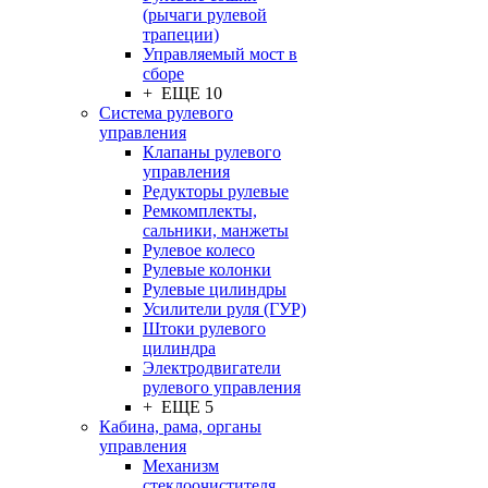
(рычаги рулевой
трапеции)
Управляемый мост в
сборе
+ ЕЩЕ 10
Система рулевого
управления
Клапаны рулевого
управления
Редукторы рулевые
Ремкомплекты,
сальники, манжеты
Рулевое колесо
Рулевые колонки
Рулевые цилиндры
Усилители руля (ГУР)
Штоки рулевого
цилиндра
Электродвигатели
рулевого управления
+ ЕЩЕ 5
Кабина, рама, органы
управления
Механизм
стеклоочистителя