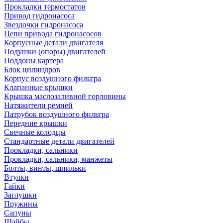
Прокладки термостатов
Привод гидронасоса
Звездочки гидронасоса
Цепи привода гидронасосов
Корпусные детали двигателя
Подушки (опоры) двигателей
Поддоны картера
Блок цилиндров
Корпус воздушного фильтра
Клапанные крышки
Крышка маслозаливной горловины
Натяжители ремней
Патрубок воздушного фильтра
Передние крышки
Свечные колодцы
Стандартные детали двигателей
Прокладки, сальники
Прокладки, сальники, манжеты
Болты, винты, шпильки
Втулки
Гайки
Заглушки
Пружины
Сапуны
Шайбы