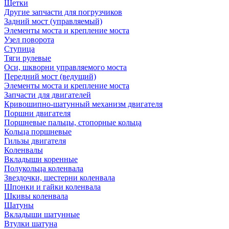
Щетки
Другие запчасти для погрузчиков
Задний мост (управляемый)
Элементы моста и крепление моста
Узел поворота
Ступица
Тяги рулевые
Оси, шкворни управляемого моста
Передний мост (ведущий)
Элементы моста и крепление моста
Запчасти для двигателей
Кривошипно-шатунный механизм двигателя
Поршни двигателя
Поршневые пальцы, стопорные кольца
Кольца поршневые
Гильзы двигателя
Коленвалы
Вкладыши коренные
Полукольца коленвала
Звездочки, шестерни коленвала
Шпонки и гайки коленвала
Шкивы коленвала
Шатуны
Вкладыши шатунные
Втулки шатуна