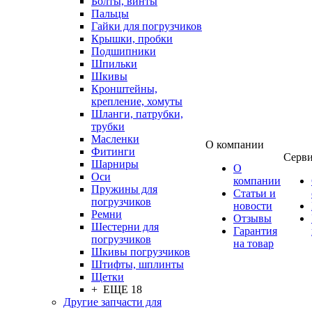
Болты, винты
Пальцы
Гайки для погрузчиков
Крышки, пробки
Подшипники
Шпильки
Шкивы
Кронштейны,
крепление, хомуты
Шланги, патрубки,
трубки
Масленки
О компании
Фитинги
Серв
Шарниры
О
Оси
компании
Пружины для
Статьи и
погрузчиков
новости
Ремни
Отзывы
Шестерни для
Гарантия
погрузчиков
на товар
Шкивы погрузчиков
Штифты, шплинты
Щетки
+ ЕЩЕ 18
Другие запчасти для