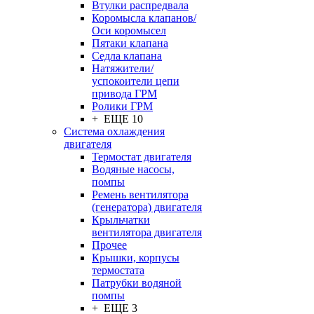
Втулки распредвала
Коромысла клапанов/
Оси коромысел
Пятаки клапана
Седла клапана
Натяжители/
успокоители цепи
привода ГРМ
Ролики ГРМ
+ ЕЩЕ 10
Система охлаждения
двигателя
Термостат двигателя
Водяные насосы,
помпы
Ремень вентилятора
(генератора) двигателя
Крыльчатки
вентилятора двигателя
Прочее
Крышки, корпусы
термостата
Патрубки водяной
помпы
+ ЕЩЕ 3