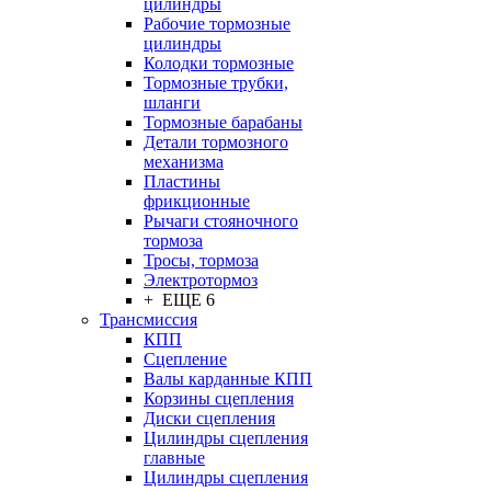
цилиндры
Рабочие тормозные
цилиндры
Колодки тормозные
Тормозные трубки,
шланги
Тормозные барабаны
Детали тормозного
механизма
Пластины
фрикционные
Рычаги стояночного
тормоза
Тросы, тормоза
Электротормоз
+ ЕЩЕ 6
Трансмиссия
КПП
Сцепление
Валы карданные КПП
Корзины сцепления
Диски сцепления
Цилиндры сцепления
главные
Цилиндры сцепления