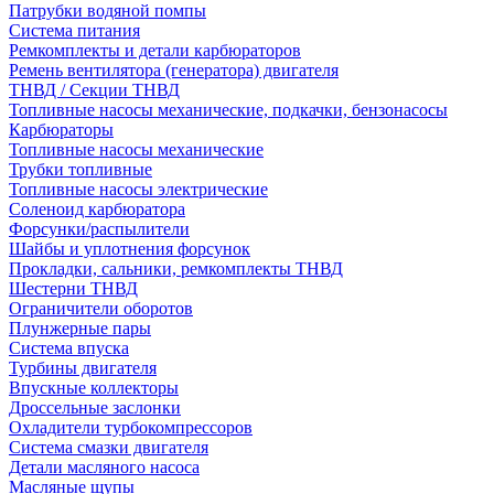
Патрубки водяной помпы
Система питания
Ремкомплекты и детали карбюраторов
Ремень вентилятора (генератора) двигателя
ТНВД / Секции ТНВД
Топливные насосы механические, подкачки, бензонасосы
Карбюраторы
Топливные насосы механические
Трубки топливные
Топливные насосы электрические
Соленоид карбюратора
Форсунки/распылители
Шайбы и уплотнения форсунок
Прокладки, сальники, ремкомплекты ТНВД
Шестерни ТНВД
Ограничители оборотов
Плунжерные пары
Система впуска
Турбины двигателя
Впускные коллекторы
Дроссельные заслонки
Охладители турбокомпрессоров
Система смазки двигателя
Детали масляного насоса
Масляные щупы