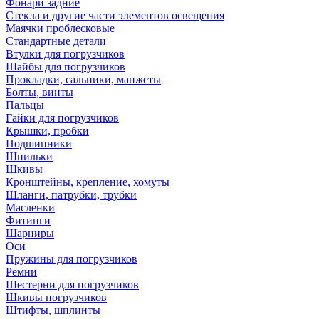
Фонари задние
Стекла и другие части элементов освещения
Маячки проблесковые
Стандартные детали
Втулки для погрузчиков
Шайбы для погрузчиков
Прокладки, сальники, манжеты
Болты, винты
Пальцы
Гайки для погрузчиков
Крышки, пробки
Подшипники
Шпильки
Шкивы
Кронштейны, крепление, хомуты
Шланги, патрубки, трубки
Масленки
Фитинги
Шарниры
Оси
Пружины для погрузчиков
Ремни
Шестерни для погрузчиков
Шкивы погрузчиков
Штифты, шплинты