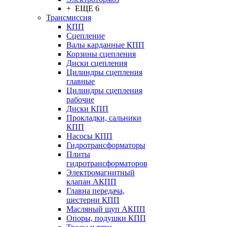
+ ЕЩЕ 6
Трансмиссия
КПП
Сцепление
Валы карданные КПП
Корзины сцепления
Диски сцепления
Цилиндры сцепления
главные
Цилиндры сцепления
рабочие
Диски КПП
Прокладки, сальники
КПП
Насосы КПП
Гидротрансформаторы
Плиты
гидротрансформаторов
Электромагнитный
клапан АКПП
Главна передача,
шестерни КПП
Масляный щуп АКПП
Опоры, подушки КПП