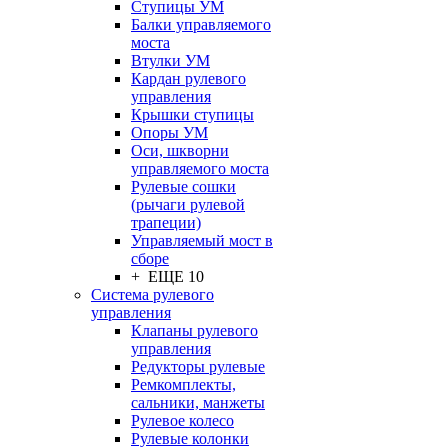
Ступицы УМ
Балки управляемого
моста
Втулки УМ
Кардан рулевого
управления
Крышки ступицы
Опоры УМ
Оси, шкворни
управляемого моста
Рулевые сошки
(рычаги рулевой
трапеции)
Управляемый мост в
сборе
+ ЕЩЕ 10
Система рулевого
управления
Клапаны рулевого
управления
Редукторы рулевые
Ремкомплекты,
сальники, манжеты
Рулевое колесо
Рулевые колонки