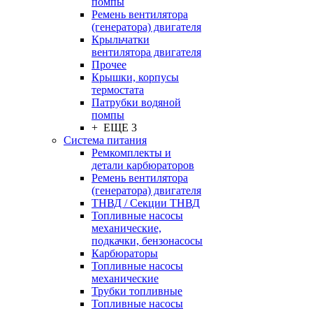
помпы
Ремень вентилятора
(генератора) двигателя
Крыльчатки
вентилятора двигателя
Прочее
Крышки, корпусы
термостата
Патрубки водяной
помпы
+ ЕЩЕ 3
Система питания
Ремкомплекты и
детали карбюраторов
Ремень вентилятора
(генератора) двигателя
ТНВД / Секции ТНВД
Топливные насосы
механические,
подкачки, бензонасосы
Карбюраторы
Топливные насосы
механические
Трубки топливные
Топливные насосы