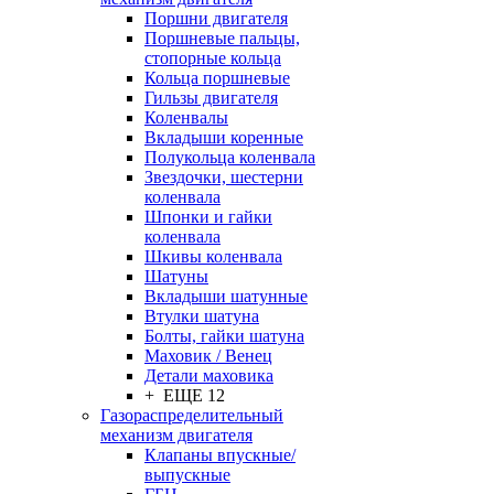
Поршни двигателя
Поршневые пальцы,
стопорные кольца
Кольца поршневые
Гильзы двигателя
Коленвалы
Вкладыши коренные
Полукольца коленвала
Звездочки, шестерни
коленвала
Шпонки и гайки
коленвала
Шкивы коленвала
Шатуны
Вкладыши шатунные
Втулки шатуна
Болты, гайки шатуна
Маховик / Венец
Детали маховика
+ ЕЩЕ 12
Газораспределительный
механизм двигателя
Клапаны впускные/
выпускные