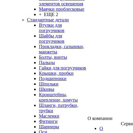
элементов освещения
Маячки проблесковые
+ ЕЩЕ 2
Стандартные детали
Втулки для
погрузчиков
Шайбы для
погрузчиков
Прокладки, сальники,
манжеты
Болты, винты
Пальцы
Гайки для погрузчиков
Крышки, пробки
Подшипники
Шпильки
Шкивы
Кронштейны,
крепление, хомуты
Шланги, патрубки,
трубки
Масленки
О компании
Фитинги
Серв
Шарниры
О
Оси