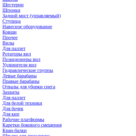
Шестерни
Шпонки
Задний мост (управляемый)
Ступица
Навесное оборудование
Ковши
Прочее
Вилы
Для паллет
Ротаторы вил
Позиционеры вил
Удлинители вил
Гидравлические группы
Левые барабаны
Правые барабаны
Отвалы для уборки снега
Захваты
Для паллет
Для белой техники
Для бочек
Для кип
Рабочие платформы
Каретки бокового смещения
Кран-балки
Штыри для линолеума