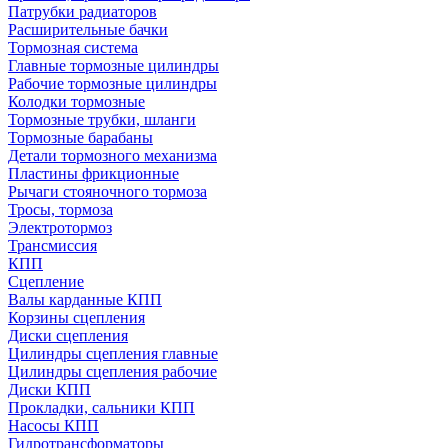
Патрубки радиаторов
Расширительные бачки
Тормозная система
Главные тормозные цилиндры
Рабочие тормозные цилиндры
Колодки тормозные
Тормозные трубки, шланги
Тормозные барабаны
Детали тормозного механизма
Пластины фрикционные
Рычаги стояночного тормоза
Тросы, тормоза
Электротормоз
Трансмиссия
КПП
Сцепление
Валы карданные КПП
Корзины сцепления
Диски сцепления
Цилиндры сцепления главные
Цилиндры сцепления рабочие
Диски КПП
Прокладки, сальники КПП
Насосы КПП
Гидротрансформаторы