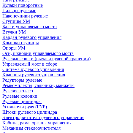
Кулаки поворотные
Пальцы рулевые
Наконечники рулевые
Ступицы УМ
Балки управляемого моста
Втулки УМ
Кардан рулевого управления
Крышки ступицы
Опоры УМ
Оси, шкворни управляемого моста
Рулевые сошки (рычаги рулевой трапеции)
Управляемый мост в сборе
Система рулевого управления
Клапаны рулевого управления
Редукторы рулевые
Ремкомплекты, сальники, манжеты
Рулевое колесо
Рулевые колонки
Рулевые цилиндры
Усилители руля (ГУР)
Штоки рулевого цилиндра
Электродвигатели рулевого управления
Кабина, рама, органы управления
Механизм стеклоочистителя