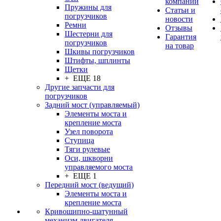
компании
Пружины для
Статьи и
погрузчиков
новости
Ремни
Отзывы
Шестерни для
Гарантия
погрузчиков
на товар
Шкивы погрузчиков
Штифты, шплинты
Щетки
+ ЕЩЕ 18
Другие запчасти для
погрузчиков
Задний мост (управляемый)
Элементы моста и
крепление моста
Узел поворота
Ступица
Тяги рулевые
Оси, шкворни
управляемого моста
+ ЕЩЕ 1
Передний мост (ведущий)
Элементы моста и
крепление моста
Кривошипно-шатунный
механизм двигателя