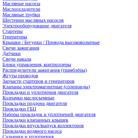
Масляные насосы
Маслоохладители
Масляные трубки
Шестерни масляных насосов
Электрооборудование двигателя
Стартеры
Генераторы
Крышки / Бегунки / Провода высоковольтные
Свечи зажигания
Датчики
Свечи накала
Блоки управления, контроллеры
Распределители зажигания (трамблёры)
Жгуты проводов
Запчасти стартеров и генераторов
Клапаны электромагнитные (соленоиды)
Прокладки и уплотнения двигателя
Колпачки маслосъемные
Прокладки поддона двигателя
Прокладки ГБЦ
Наборы прокладок и уплотнений двигателя
Прокладки клапанных крышек
Прокладки впуск/выпуск коллекторов
Прокладки водяного насоса
Сальники и уплотнения