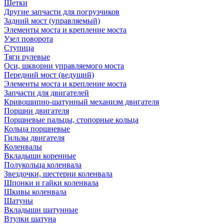
Щетки
Другие запчасти для погрузчиков
Задний мост (управляемый)
Элементы моста и крепление моста
Узел поворота
Ступица
Тяги рулевые
Оси, шкворни управляемого моста
Передний мост (ведущий)
Элементы моста и крепление моста
Запчасти для двигателей
Кривошипно-шатунный механизм двигателя
Поршни двигателя
Поршневые пальцы, стопорные кольца
Кольца поршневые
Гильзы двигателя
Коленвалы
Вкладыши коренные
Полукольца коленвала
Звездочки, шестерни коленвала
Шпонки и гайки коленвала
Шкивы коленвала
Шатуны
Вкладыши шатунные
Втулки шатуна