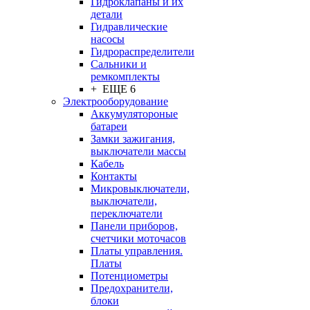
Гидроклапаны и их
детали
Гидравлические
насосы
Гидрораспределители
Сальники и
ремкомплекты
+ ЕЩЕ 6
Электрооборудование
Аккумулятороные
батареи
Замки зажигания,
выключатели массы
Кабель
Контакты
Микровыключатели,
выключатели,
переключатели
Панели приборов,
счетчики моточасов
Платы управления.
Платы
Потенциометры
Предохранители,
блоки