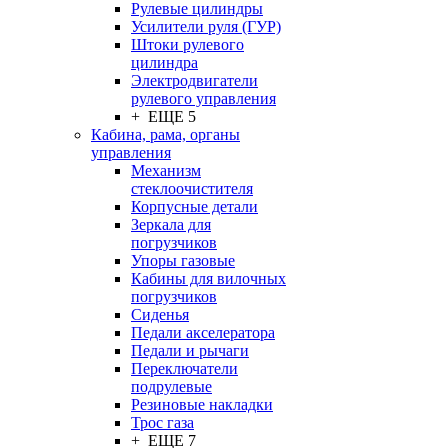
Рулевые цилиндры
Усилители руля (ГУР)
Штоки рулевого
цилиндра
Электродвигатели
рулевого управления
+ ЕЩЕ 5
Кабина, рама, органы
управления
Механизм
стеклоочистителя
Корпусные детали
Зеркала для
погрузчиков
Упоры газовые
Кабины для вилочных
погрузчиков
Сиденья
Педали акселератора
Педали и рычаги
Переключатели
подрулевые
Резиновые накладки
Трос газа
+ ЕЩЕ 7