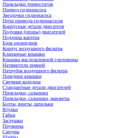
Прокладки термостатов
Привод гидронасоса
Звездочки гидронасоса
Цепи привода гидронасосов
Корпусные детали двигателя
Подушки (опоры) двигателей
Поддоны картера
Блок цилиндров
Корпус воздушного фильтра
Клапанные крышки
Крышка маслозаливной горловины
Натяжители ремней
Патрубок воздушного фильтра
Передние крышки
Свечные колодцы
Стандартные детали двигателей
Прокладки, сальники
Прокладки, сальники, манжеты
Болты, винты, шпильки
Втулки
Гайки
Заглушки
Пружины
Сапуны
Шайбы