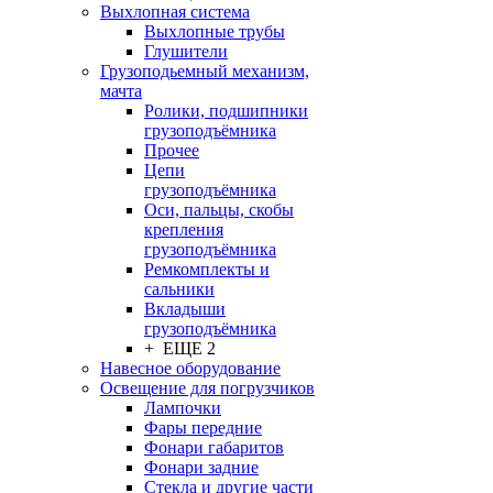
Выхлопная система
Выхлопные трубы
Глушители
Грузоподьемный механизм,
мачта
Ролики, подшипники
грузоподъёмника
Прочее
Цепи
грузоподъёмника
Оси, пальцы, скобы
крепления
грузоподъёмника
Ремкомплекты и
сальники
Вкладыши
грузоподъёмника
+ ЕЩЕ 2
Навесное оборудование
Освещение для погрузчиков
Лампочки
Фары передние
Фонари габаритов
Фонари задние
Стекла и другие части