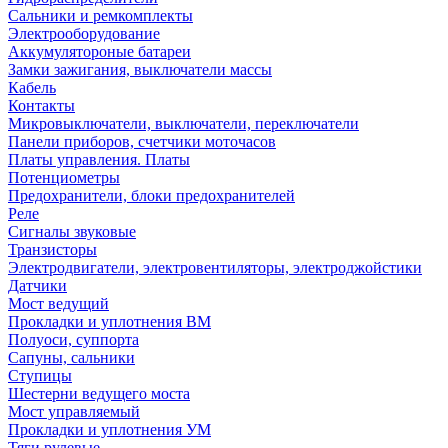
Сальники и ремкомплекты
Электрооборудование
Аккумулятороные батареи
Замки зажигания, выключатели массы
Кабель
Контакты
Микровыключатели, выключатели, переключатели
Панели приборов, счетчики моточасов
Платы управления. Платы
Потенциометры
Предохранители, блоки предохранителей
Реле
Сигналы звуковые
Транзисторы
Электродвигатели, электровентиляторы, электроджойстики
Датчики
Мост ведущий
Прокладки и уплотнения ВМ
Полуоси, суппорта
Сапуны, сальники
Ступицы
Шестерни ведущего моста
Мост управляемый
Прокладки и уплотнения УМ
Тяги рулевые