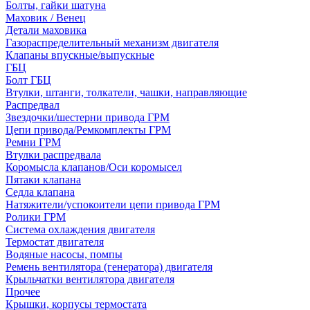
Болты, гайки шатуна
Маховик / Венец
Детали маховика
Газораспределительный механизм двигателя
Клапаны впускные/выпускные
ГБЦ
Болт ГБЦ
Втулки, штанги, толкатели, чашки, направляющие
Распредвал
Звездочки/шестерни привода ГРМ
Цепи привода/Ремкомплекты ГРМ
Ремни ГРМ
Втулки распредвала
Коромысла клапанов/Оси коромысел
Пятаки клапана
Седла клапана
Натяжители/успокоители цепи привода ГРМ
Ролики ГРМ
Система охлаждения двигателя
Термостат двигателя
Водяные насосы, помпы
Ремень вентилятора (генератора) двигателя
Крыльчатки вентилятора двигателя
Прочее
Крышки, корпусы термостата