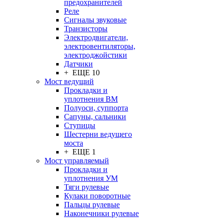
предохранителей
Реле
Сигналы звуковые
Транзисторы
Электродвигатели,
электровентиляторы,
электроджойстики
Датчики
+ ЕЩЕ 10
Мост ведущий
Прокладки и
уплотнения ВМ
Полуоси, суппорта
Сапуны, сальники
Ступицы
Шестерни ведущего
моста
+ ЕЩЕ 1
Мост управляемый
Прокладки и
уплотнения УМ
Тяги рулевые
Кулаки поворотные
Пальцы рулевые
Наконечники рулевые