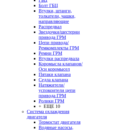
ГБЦ
Болт ГБЦ
Втулки, штанги,
толкатели, чашки,
направляющие
Распредвал
Звездочки/шестерни
привода ГРМ
Цепи привода/
Ремкомплекты ГРМ
Ремни ГРМ
Втулки распредвала
Коромысла клапанов/
Оси коромысел
Пятаки клапана
Седла клапана
Натяжители/
успокоители цепи
привода ГРМ
Ролики ГРМ
+ ЕЩЕ 10
Система охлаждения
двигателя
Термостат двигателя
Водяные насосы,