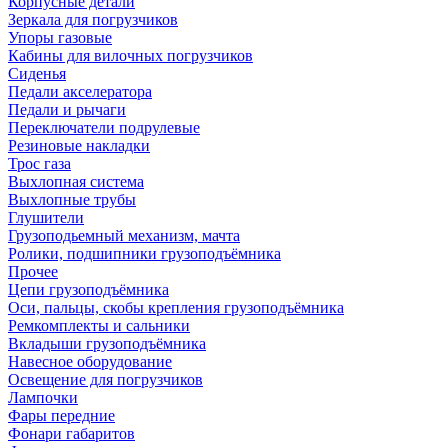
Корпусные детали
Зеркала для погрузчиков
Упоры газовые
Кабины для вилочных погрузчиков
Сиденья
Педали акселератора
Педали и рычаги
Переключатели подрулевые
Резиновые накладки
Трос газа
Выхлопная система
Выхлопные трубы
Глушители
Грузоподьемный механизм, мачта
Ролики, подшипники грузоподъёмника
Прочее
Цепи грузоподъёмника
Оси, пальцы, скобы крепления грузоподъёмника
Ремкомплекты и сальники
Вкладыши грузоподъёмника
Навесное оборудование
Освещение для погрузчиков
Лампочки
Фары передние
Фонари габаритов