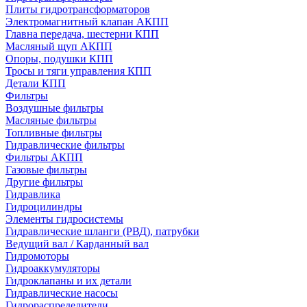
Плиты гидротрансформаторов
Электромагнитный клапан АКПП
Главна передача, шестерни КПП
Масляный щуп АКПП
Опоры, подушки КПП
Тросы и тяги управления КПП
Детали КПП
Фильтры
Воздушные фильтры
Масляные фильтры
Топливные фильтры
Гидравлические фильтры
Фильтры АКПП
Газовые фильтры
Другие фильтры
Гидравлика
Гидроцилиндры
Элементы гидросистемы
Гидравлические шланги (РВД), патрубки
Ведущий вал / Карданный вал
Гидромоторы
Гидроаккумуляторы
Гидроклапаны и их детали
Гидравлические насосы
Гидрораспределители