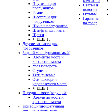
компании
Пружины для
Статьи и
погрузчиков
новости
Ремни
Отзывы
Шестерни для
Гарантия
погрузчиков
на товар
Шкивы погрузчиков
Штифты, шплинты
Щетки
+ ЕЩЕ 18
Другие запчасти для
погрузчиков
Задний мост (управляемый)
Элементы моста и
крепление моста
Узел поворота
Ступица
Тяги рулевые
Оси, шкворни
управляемого моста
+ ЕЩЕ 1
Передний мост (ведущий)
Элементы моста и
крепление моста
Кривошипно-шатунный
механизм двигателя