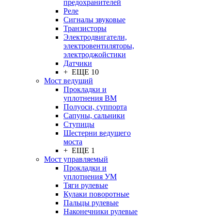
предохранителей
Реле
Сигналы звуковые
Транзисторы
Электродвигатели,
электровентиляторы,
электроджойстики
Датчики
+ ЕЩЕ 10
Мост ведущий
Прокладки и
уплотнения ВМ
Полуоси, суппорта
Сапуны, сальники
Ступицы
Шестерни ведущего
моста
+ ЕЩЕ 1
Мост управляемый
Прокладки и
уплотнения УМ
Тяги рулевые
Кулаки поворотные
Пальцы рулевые
Наконечники рулевые