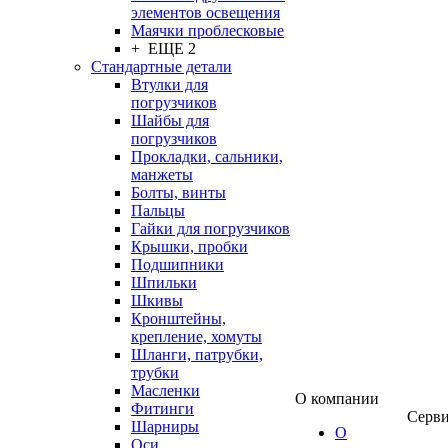
элементов освещения
Маячки проблесковые
+ ЕЩЕ 2
Стандартные детали
Втулки для
погрузчиков
Шайбы для
погрузчиков
Прокладки, сальники,
манжеты
Болты, винты
Пальцы
Гайки для погрузчиков
Крышки, пробки
Подшипники
Шпильки
Шкивы
Кронштейны,
крепление, хомуты
Шланги, патрубки,
трубки
Масленки
О компании
Фитинги
Серв
Шарниры
О
Оси