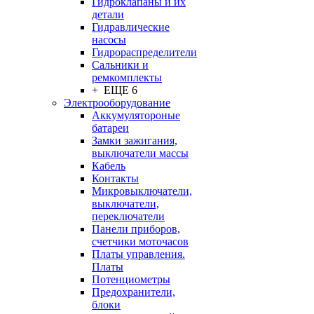
Гидроклапаны и их
детали
Гидравлические
насосы
Гидрораспределители
Сальники и
ремкомплекты
+ ЕЩЕ 6
Электрооборудование
Аккумулятороные
батареи
Замки зажигания,
выключатели массы
Кабель
Контакты
Микровыключатели,
выключатели,
переключатели
Панели приборов,
счетчики моточасов
Платы управления.
Платы
Потенциометры
Предохранители,
блоки