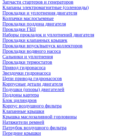
Запчасти стартеров и генераторов
Клапаны электромагнитные (соленоиды)
Прокладки и уплотнения двигателя
Колпачки маслосъемные
Прокладки поддона двигателя
Прокладки ГБЦ
Наборы прокладок и уплотнений двигателя
Прокладки клапанных крышек
Прокладки впуск/выпуск коллекторов
Прокладки водяного насоса
Сальники и уплотнения
Прокладки термостатов
Привод гидронасоса
Звездочки гидронасоса
Цепи привода гидронасосов
Корпусные детали двигателя
Подушки (опоры) двигателей
Поддоны картера
Блок цилиндров
Корпус воздушного фильтра
Клапанные крышки
Крышка маслозаливной горловины
Натяжители ремней
Патрубок воздушного фильтра
Передние крышки