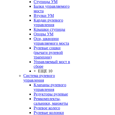
Ступицы УМ
Балки управляемого
моста
Втулки УМ
Кардан рулевого
управления
Крышки ступицы
Опоры УМ
Оси, шкворни
управляемого моста
Рулевые сошки
(рычаги рулевой
трапеции)
Управляемый мост в
сборе
+ ЕЩЕ 10
Система рулевого
управления
Клапаны рулевого
управления
Редукторы рулевые
Ремкомплекты,
сальники, манжеты
Рулевое колесо
Рулевые колонки