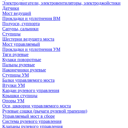
Электродвигатели, электровентиляторы, электроджойстики
Датчики
Мост ведущий
Прокладки и уплотнения ВМ
Полуоси, суппорта
Сапуны, сальники
Ступицы
Шестерни ведущего моста
Мост управляемый
Прокладки и уплотнения УМ
Тяги рулевые
Кулаки поворотные
Пальцы рулевые
Наконечники рулевые
Ступицы УМ
Балки управляемого моста
Втулки УМ
Кардан рулевого управления
Крышки ступицы
Опоры УМ
Оси, шкворни управляемого моста
Рулевые сошки (рычаги рулевой трапеции)
Управляемый мост в сборе
Система рулевого управления
Клапаны рулевого управления