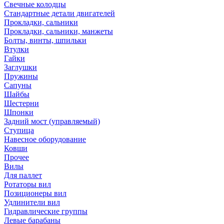
Свечные колодцы
Стандартные детали двигателей
Прокладки, сальники
Прокладки, сальники, манжеты
Болты, винты, шпильки
Втулки
Гайки
Заглушки
Пружины
Сапуны
Шайбы
Шестерни
Шпонки
Задний мост (управляемый)
Ступица
Навесное оборудование
Ковши
Прочее
Вилы
Для паллет
Ротаторы вил
Позиционеры вил
Удлинители вил
Гидравлические группы
Левые барабаны