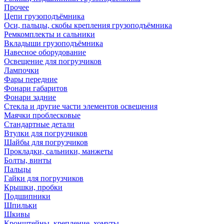
Прочее
Цепи грузоподъёмника
Оси, пальцы, скобы крепления грузоподъёмника
Ремкомплекты и сальники
Вкладыши грузоподъёмника
Навесное оборудование
Освещение для погрузчиков
Лампочки
Фары передние
Фонари габаритов
Фонари задние
Стекла и другие части элементов освещения
Маячки проблесковые
Стандартные детали
Втулки для погрузчиков
Шайбы для погрузчиков
Прокладки, сальники, манжеты
Болты, винты
Пальцы
Гайки для погрузчиков
Крышки, пробки
Подшипники
Шпильки
Шкивы
Кронштейны, крепление, хомуты