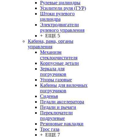
Рулевые цилиндры
Усилители руля (ГУР)
Штоки рулевого
цилиндра
Электродвигатели
рулевого управления
+ ЕЩЕ 5
Кабина, рама, органы
управления
Механизм
стеклоочистителя
Корпусные детали
Зеркала для
погрузчиков
Упоры газовые
Кабины для вилочных
погрузчиков
Сиденья
Педали акселератора
Педали и рычаги
Переключатели
подрулевые
Резиновые накладки
Трос газа
+ ЕЩЕ 7