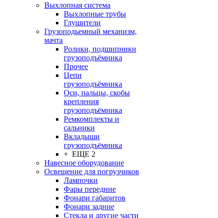
Выхлопная система
Выхлопные трубы
Глушители
Грузоподьемный механизм,
мачта
Ролики, подшипники
грузоподъёмника
Прочее
Цепи
грузоподъёмника
Оси, пальцы, скобы
крепления
грузоподъёмника
Ремкомплекты и
сальники
Вкладыши
грузоподъёмника
+ ЕЩЕ 2
Навесное оборудование
Освещение для погрузчиков
Лампочки
Фары передние
Фонари габаритов
Фонари задние
Стекла и другие части