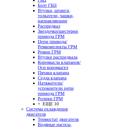
ГБЦ
Болт ГБЦ
Втулки, штанги,
толкатели, чашки,
направляющие
Распредвал
Звездочки/шестерни
привода ГРМ
Цепи привода/
Ремкомплекты ГРМ
Ремни ГРМ
Втулки распредвала
Коромысла клапанов/
Оси коромысел
Пятаки клапана
Седла клапана
Натяжители/
успокоители цепи
привода ГРМ
Ролики ГРМ
+ ЕЩЕ 10
Система охлаждения
двигателя
Термостат двигателя
Водяные насосы,