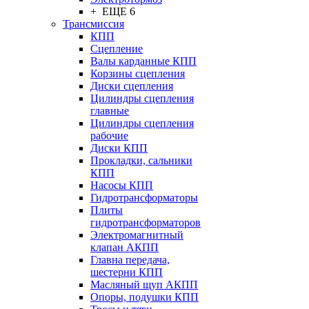
+ ЕЩЕ 6
Трансмиссия
КПП
Сцепление
Валы карданные КПП
Корзины сцепления
Диски сцепления
Цилиндры сцепления
главные
Цилиндры сцепления
рабочие
Диски КПП
Прокладки, сальники
КПП
Насосы КПП
Гидротрансформаторы
Плиты
гидротрансформаторов
Электромагнитный
клапан АКПП
Главна передача,
шестерни КПП
Масляный щуп АКПП
Опоры, подушки КПП