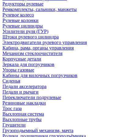
Редукторы рулевые
Ремкомплекты, сальники, манжеты
Рулевое колесо
Рулевые колонки
Рулевые цилиндры
Усилители руля (ГУР)
Штоки рулевого цилиндра
Электродвигатели рулевого управления
Кабина, рама, органы управления
Механизм стеклоочистителя
Корпусные детали
Зеркала для погрузчиков
Упоры газовые
Кабины для вилочных погрузчиков
Сиденья
Педали акселератора
Педали и рычаги
Переключатели подрулевые
Резиновые накладки
Трос газа
Выхлопная система
Выхлопные трубы
Глушители
Грузоподьемный механизм, мачта
Ролики, подшипники грузоподъёмника