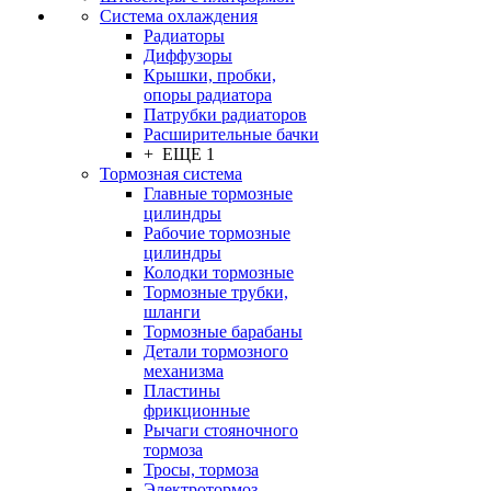
Система охлаждения
Радиаторы
Диффузоры
Крышки, пробки,
опоры радиатора
Патрубки радиаторов
Расширительные бачки
+ ЕЩЕ 1
Тормозная система
Главные тормозные
цилиндры
Рабочие тормозные
цилиндры
Колодки тормозные
Тормозные трубки,
шланги
Тормозные барабаны
Детали тормозного
механизма
Пластины
фрикционные
Рычаги стояночного
тормоза
Тросы, тормоза
Электротормоз