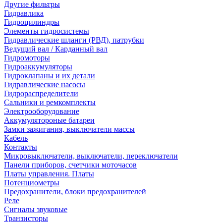
Другие фильтры
Гидравлика
Гидроцилиндры
Элементы гидросистемы
Гидравлические шланги (РВД), патрубки
Ведущий вал / Карданный вал
Гидромоторы
Гидроаккумуляторы
Гидроклапаны и их детали
Гидравлические насосы
Гидрораспределители
Сальники и ремкомплекты
Электрооборудование
Аккумулятороные батареи
Замки зажигания, выключатели массы
Кабель
Контакты
Микровыключатели, выключатели, переключатели
Панели приборов, счетчики моточасов
Платы управления. Платы
Потенциометры
Предохранители, блоки предохранителей
Реле
Сигналы звуковые
Транзисторы