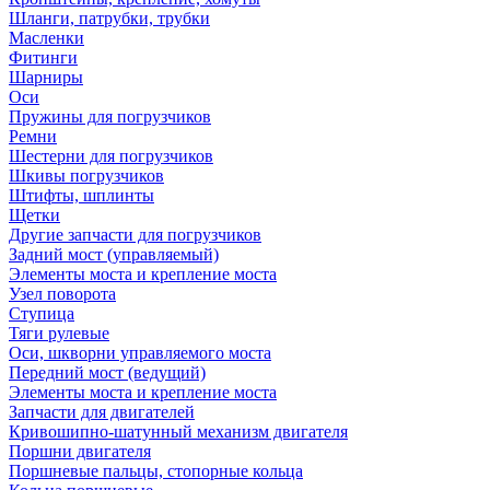
Шланги, патрубки, трубки
Масленки
Фитинги
Шарниры
Оси
Пружины для погрузчиков
Ремни
Шестерни для погрузчиков
Шкивы погрузчиков
Штифты, шплинты
Щетки
Другие запчасти для погрузчиков
Задний мост (управляемый)
Элементы моста и крепление моста
Узел поворота
Ступица
Тяги рулевые
Оси, шкворни управляемого моста
Передний мост (ведущий)
Элементы моста и крепление моста
Запчасти для двигателей
Кривошипно-шатунный механизм двигателя
Поршни двигателя
Поршневые пальцы, стопорные кольца