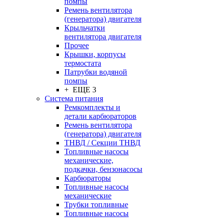
помпы
Ремень вентилятора
(генератора) двигателя
Крыльчатки
вентилятора двигателя
Прочее
Крышки, корпусы
термостата
Патрубки водяной
помпы
+ ЕЩЕ 3
Система питания
Ремкомплекты и
детали карбюраторов
Ремень вентилятора
(генератора) двигателя
ТНВД / Секции ТНВД
Топливные насосы
механические,
подкачки, бензонасосы
Карбюраторы
Топливные насосы
механические
Трубки топливные
Топливные насосы