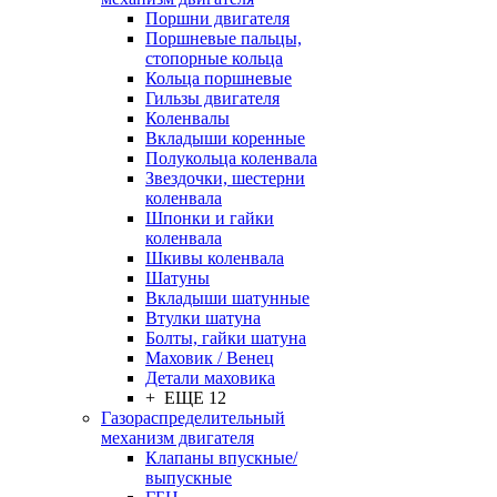
Поршни двигателя
Поршневые пальцы,
стопорные кольца
Кольца поршневые
Гильзы двигателя
Коленвалы
Вкладыши коренные
Полукольца коленвала
Звездочки, шестерни
коленвала
Шпонки и гайки
коленвала
Шкивы коленвала
Шатуны
Вкладыши шатунные
Втулки шатуна
Болты, гайки шатуна
Маховик / Венец
Детали маховика
+ ЕЩЕ 12
Газораспределительный
механизм двигателя
Клапаны впускные/
выпускные