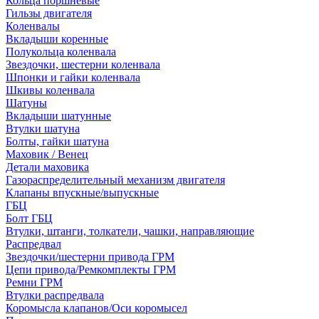
Кольца поршневые
Гильзы двигателя
Коленвалы
Вкладыши коренные
Полукольца коленвала
Звездочки, шестерни коленвала
Шпонки и гайки коленвала
Шкивы коленвала
Шатуны
Вкладыши шатунные
Втулки шатуна
Болты, гайки шатуна
Маховик / Венец
Детали маховика
Газораспределительный механизм двигателя
Клапаны впускные/выпускные
ГБЦ
Болт ГБЦ
Втулки, штанги, толкатели, чашки, направляющие
Распредвал
Звездочки/шестерни привода ГРМ
Цепи привода/Ремкомплекты ГРМ
Ремни ГРМ
Втулки распредвала
Коромысла клапанов/Оси коромысел