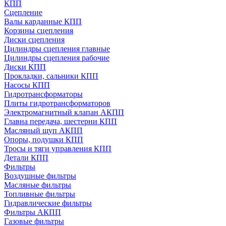
КПП
Сцепление
Валы карданные КПП
Корзины сцепления
Диски сцепления
Цилиндры сцепления главные
Цилиндры сцепления рабочие
Диски КПП
Прокладки, сальники КПП
Насосы КПП
Гидротрансформаторы
Плиты гидротрансформаторов
Электромагнитный клапан АКПП
Главна передача, шестерни КПП
Масляный щуп АКПП
Опоры, подушки КПП
Тросы и тяги управления КПП
Детали КПП
Фильтры
Воздушные фильтры
Масляные фильтры
Топливные фильтры
Гидравлические фильтры
Фильтры АКПП
Газовые фильтры