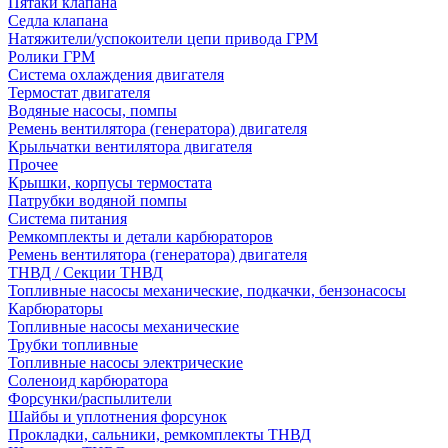
Пятаки клапана
Седла клапана
Натяжители/успокоители цепи привода ГРМ
Ролики ГРМ
Система охлаждения двигателя
Термостат двигателя
Водяные насосы, помпы
Ремень вентилятора (генератора) двигателя
Крыльчатки вентилятора двигателя
Прочее
Крышки, корпусы термостата
Патрубки водяной помпы
Система питания
Ремкомплекты и детали карбюраторов
Ремень вентилятора (генератора) двигателя
ТНВД / Секции ТНВД
Топливные насосы механические, подкачки, бензонасосы
Карбюраторы
Топливные насосы механические
Трубки топливные
Топливные насосы электрические
Соленоид карбюратора
Форсунки/распылители
Шайбы и уплотнения форсунок
Прокладки, сальники, ремкомплекты ТНВД