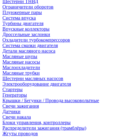
Шестерни ТНВД
Ограничители оборотов
Плунжерные пары
Система впуска
Турбины двигателя
Впускные коллекторы
Дроссельные заслонки
Охладители турбокомпрессоров
Система смазки двигателя
Детали масляного насоса
Масляные щупы
Масляные насосы
Маслоохладители
Масляные трубки
Шестерни масляных насосов
Электрооборудование двигателя
Стартеры
Генераторы
Крышки / Бегунки / Провода высоковольтные
Свечи зажигания
Датчики
Свечи накала
Блоки управления, контроллеры
Распределители зажигания (трамблёры)
Жгуты проводов