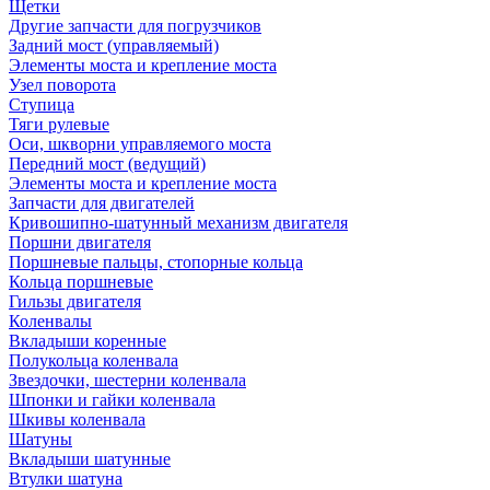
Щетки
Другие запчасти для погрузчиков
Задний мост (управляемый)
Элементы моста и крепление моста
Узел поворота
Ступица
Тяги рулевые
Оси, шкворни управляемого моста
Передний мост (ведущий)
Элементы моста и крепление моста
Запчасти для двигателей
Кривошипно-шатунный механизм двигателя
Поршни двигателя
Поршневые пальцы, стопорные кольца
Кольца поршневые
Гильзы двигателя
Коленвалы
Вкладыши коренные
Полукольца коленвала
Звездочки, шестерни коленвала
Шпонки и гайки коленвала
Шкивы коленвала
Шатуны
Вкладыши шатунные
Втулки шатуна