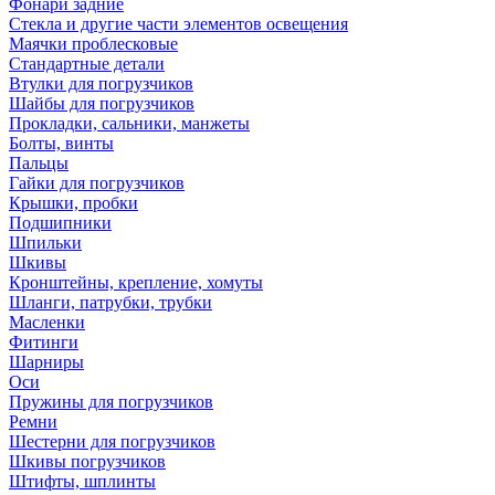
Фонари задние
Стекла и другие части элементов освещения
Маячки проблесковые
Стандартные детали
Втулки для погрузчиков
Шайбы для погрузчиков
Прокладки, сальники, манжеты
Болты, винты
Пальцы
Гайки для погрузчиков
Крышки, пробки
Подшипники
Шпильки
Шкивы
Кронштейны, крепление, хомуты
Шланги, патрубки, трубки
Масленки
Фитинги
Шарниры
Оси
Пружины для погрузчиков
Ремни
Шестерни для погрузчиков
Шкивы погрузчиков
Штифты, шплинты