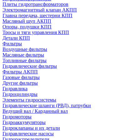
Плиты гидротрансформаторов
Электромагнитный клапан АКПП
Главна передача, шестерни КПП
Масляный щуп АКПП
Опоры, подушки КПП
Тросы и тяги управления КПП
Детали КПП
Фильтры
Воздушные фильтры
Масляные фильтры
Топливные фильтры
Гидравлические фильтры
Фильтры АКПП
Газовые фильтры
Другие фильтры
Гидравлика
Гидроцилиндры
Элементы гидросистемы
Гидравлические шланги (РВД), патрубки
Ведущий вал / Карданный вал
Гидромоторы
Гидроаккумуляторы
Гидроклапаны и их детали
Гидравлические насосы
Гидрораспределители