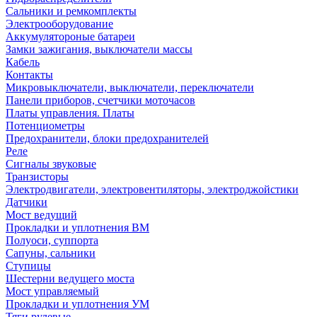
Сальники и ремкомплекты
Электрооборудование
Аккумулятороные батареи
Замки зажигания, выключатели массы
Кабель
Контакты
Микровыключатели, выключатели, переключатели
Панели приборов, счетчики моточасов
Платы управления. Платы
Потенциометры
Предохранители, блоки предохранителей
Реле
Сигналы звуковые
Транзисторы
Электродвигатели, электровентиляторы, электроджойстики
Датчики
Мост ведущий
Прокладки и уплотнения ВМ
Полуоси, суппорта
Сапуны, сальники
Ступицы
Шестерни ведущего моста
Мост управляемый
Прокладки и уплотнения УМ
Тяги рулевые