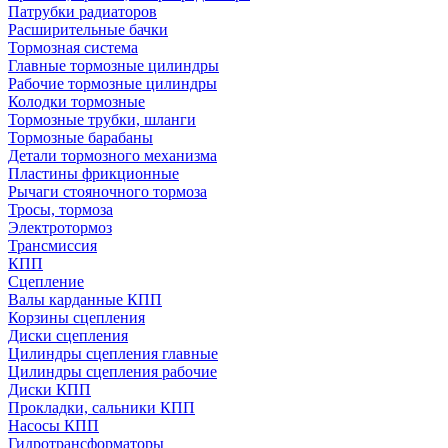
Патрубки радиаторов
Расширительные бачки
Тормозная система
Главные тормозные цилиндры
Рабочие тормозные цилиндры
Колодки тормозные
Тормозные трубки, шланги
Тормозные барабаны
Детали тормозного механизма
Пластины фрикционные
Рычаги стояночного тормоза
Тросы, тормоза
Электротормоз
Трансмиссия
КПП
Сцепление
Валы карданные КПП
Корзины сцепления
Диски сцепления
Цилиндры сцепления главные
Цилиндры сцепления рабочие
Диски КПП
Прокладки, сальники КПП
Насосы КПП
Гидротрансформаторы