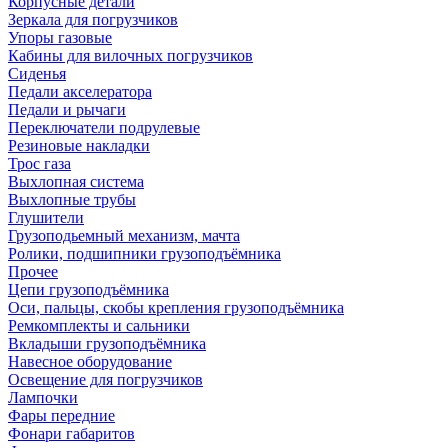
Корпусные детали
Зеркала для погрузчиков
Упоры газовые
Кабины для вилочных погрузчиков
Сиденья
Педали акселератора
Педали и рычаги
Переключатели подрулевые
Резиновые накладки
Трос газа
Выхлопная система
Выхлопные трубы
Глушители
Грузоподьемный механизм, мачта
Ролики, подшипники грузоподъёмника
Прочее
Цепи грузоподъёмника
Оси, пальцы, скобы крепления грузоподъёмника
Ремкомплекты и сальники
Вкладыши грузоподъёмника
Навесное оборудование
Освещение для погрузчиков
Лампочки
Фары передние
Фонари габаритов