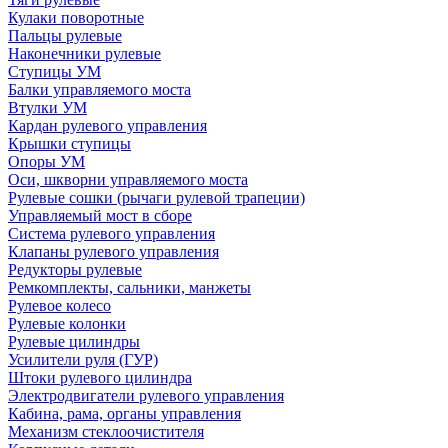
Кулаки поворотные
Пальцы рулевые
Наконечники рулевые
Ступицы УМ
Балки управляемого моста
Втулки УМ
Кардан рулевого управления
Крышки ступицы
Опоры УМ
Оси, шкворни управляемого моста
Рулевые сошки (рычаги рулевой трапеции)
Управляемый мост в сборе
Система рулевого управления
Клапаны рулевого управления
Редукторы рулевые
Ремкомплекты, сальники, манжеты
Рулевое колесо
Рулевые колонки
Рулевые цилиндры
Усилители руля (ГУР)
Штоки рулевого цилиндра
Электродвигатели рулевого управления
Кабина, рама, органы управления
Механизм стеклоочистителя