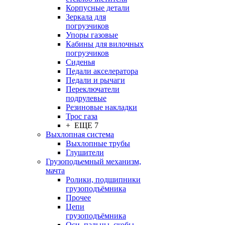
Корпусные детали
Зеркала для
погрузчиков
Упоры газовые
Кабины для вилочных
погрузчиков
Сиденья
Педали акселератора
Педали и рычаги
Переключатели
подрулевые
Резиновые накладки
Трос газа
+ ЕЩЕ 7
Выхлопная система
Выхлопные трубы
Глушители
Грузоподьемный механизм,
мачта
Ролики, подшипники
грузоподъёмника
Прочее
Цепи
грузоподъёмника
Оси, пальцы, скобы