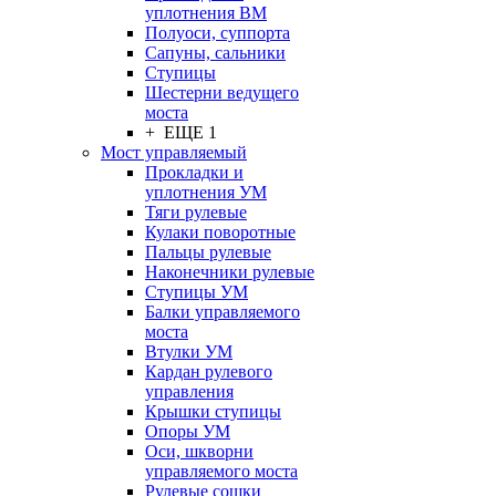
уплотнения ВМ
Полуоси, суппорта
Сапуны, сальники
Ступицы
Шестерни ведущего
моста
+ ЕЩЕ 1
Мост управляемый
Прокладки и
уплотнения УМ
Тяги рулевые
Кулаки поворотные
Пальцы рулевые
Наконечники рулевые
Ступицы УМ
Балки управляемого
моста
Втулки УМ
Кардан рулевого
управления
Крышки ступицы
Опоры УМ
Оси, шкворни
управляемого моста
Рулевые сошки