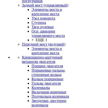
погрузчиков
Задний мост (управляемый)
Элементы моста и
крепление моста
Узел поворота
Ступица
Тяги рулевые
Оси, шкворни
управляемого моста
+ ЕЩЕ 1
Передний мост (ведущий)
Элементы моста и
крепление моста
Кривошипно-шатунный
механизм двигателя
Поршни двигателя
Поршневые пальцы,
стопорные кольца
Кольца поршневые
Гильзы двигателя
Коленвалы
Вкладыши коренные
Полукольца коленвала
Звездочки, шестерни
коленвала