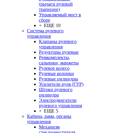
(рычаги рулевой
трапеции)
Управляемый мост в
сборе
+ ЕЩЕ 10
Система рулевого
управления
Клапаны рулевого
управления
Редукторы рулевые
Ремкомплекты,
сальники, манжеты
Рулевое колесо
Рулевые колонки
Рулевые цилиндры
Усилители руля (ГУР)
Штоки рулевого
цилиндра
Электродвигатели
рулевого управления
+ ЕЩЕ 5
Кабина, рама, органы
управления
Механизм
стеклоочистителя