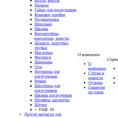
Болты, винты
Пальцы
Гайки для погрузчиков
Крышки, пробки
Подшипники
Шпильки
Шкивы
Кронштейны,
крепление, хомуты
Шланги, патрубки,
трубки
Масленки
О компании
Фитинги
Серв
Шарниры
О
Оси
компании
Пружины для
Статьи и
погрузчиков
новости
Ремни
Отзывы
Шестерни для
Гарантия
погрузчиков
на товар
Шкивы погрузчиков
Штифты, шплинты
Щетки
+ ЕЩЕ 18
Другие запчасти для