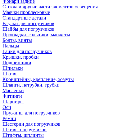
Фонари задние
Стекла и другие части элементов освещения
Маячки проблесковые
Стандартные детали
Втулки для погрузчиков
Шайбы для погрузчиков
Прокладки, сальники, манжеты
Болты, винты
Пальцы
Гайки для погрузчиков
Крышки, пробки
Подшипники
Шпильки
Шкивы
Кронштейны, крепление, хомуты
Шланги, патрубки, трубки
Масленки
Фитинги
Шарниры
Оси
Пружины для погрузчиков
Ремни
Шестерни для погрузчиков
Шкивы погрузчиков
Штифты, шплинты