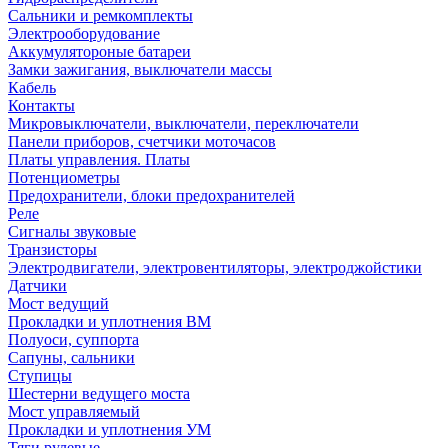
Сальники и ремкомплекты
Электрооборудование
Аккумулятороные батареи
Замки зажигания, выключатели массы
Кабель
Контакты
Микровыключатели, выключатели, переключатели
Панели приборов, счетчики моточасов
Платы управления. Платы
Потенциометры
Предохранители, блоки предохранителей
Реле
Сигналы звуковые
Транзисторы
Электродвигатели, электровентиляторы, электроджойстики
Датчики
Мост ведущий
Прокладки и уплотнения ВМ
Полуоси, суппорта
Сапуны, сальники
Ступицы
Шестерни ведущего моста
Мост управляемый
Прокладки и уплотнения УМ
Тяги рулевые