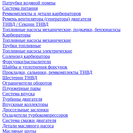
Патрубки водяной помпы
Система питания
Ремкомплекты и детали карбюраторов
Ремень вентилятора (генератора) двигателя
ТНВД / Секции ТНВД
Топливные насосы механические, подкачки, бензонасосы
Карбюраторы
Топливные насосы механические
Трубки топливные
Топливные насосы электрические
Соленоид карбюратора
Форсунки/распылители
Шайбы и уплотнения форсунок
Прокладки, сальники, ремкомплекты ТНВД
Шестерни ТНВД
Ограничители оборотов
Плунжерные пары
Система впуска
Турбины двигателя
Впускные коллекторы
Дроссельные заслонки
Охладители турбокомпрессоров
Система смазки двигателя
Детали масляного насоса
Масляные щупы