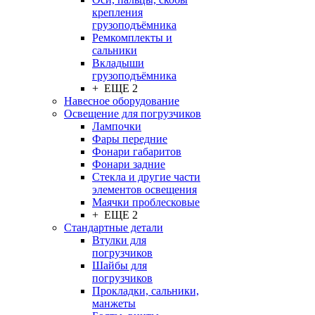
крепления
грузоподъёмника
Ремкомплекты и
сальники
Вкладыши
грузоподъёмника
+ ЕЩЕ 2
Навесное оборудование
Освещение для погрузчиков
Лампочки
Фары передние
Фонари габаритов
Фонари задние
Стекла и другие части
элементов освещения
Маячки проблесковые
+ ЕЩЕ 2
Стандартные детали
Втулки для
погрузчиков
Шайбы для
погрузчиков
Прокладки, сальники,
манжеты