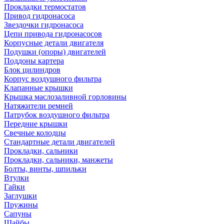
Прокладки термостатов
Привод гидронасоса
Звездочки гидронасоса
Цепи привода гидронасосов
Корпусные детали двигателя
Подушки (опоры) двигателей
Поддоны картера
Блок цилиндров
Корпус воздушного фильтра
Клапанные крышки
Крышка маслозаливной горловины
Натяжители ремней
Патрубок воздушного фильтра
Передние крышки
Свечные колодцы
Стандартные детали двигателей
Прокладки, сальники
Прокладки, сальники, манжеты
Болты, винты, шпильки
Втулки
Гайки
Заглушки
Пружины
Сапуны
Шайбы