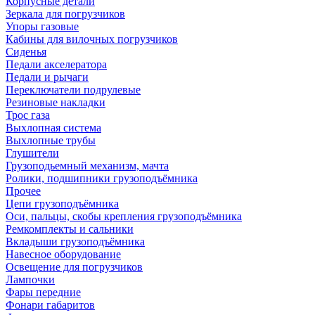
Корпусные детали
Зеркала для погрузчиков
Упоры газовые
Кабины для вилочных погрузчиков
Сиденья
Педали акселератора
Педали и рычаги
Переключатели подрулевые
Резиновые накладки
Трос газа
Выхлопная система
Выхлопные трубы
Глушители
Грузоподьемный механизм, мачта
Ролики, подшипники грузоподъёмника
Прочее
Цепи грузоподъёмника
Оси, пальцы, скобы крепления грузоподъёмника
Ремкомплекты и сальники
Вкладыши грузоподъёмника
Навесное оборудование
Освещение для погрузчиков
Лампочки
Фары передние
Фонари габаритов