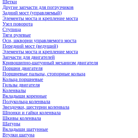
Щетки
Другие запчасти для погрузчиков
Задний мост (управляемый)
Элементы моста и крепление моста
Узел поворота
Ступица
Тяги рулевые
Оси, шкворни управляемого моста
Передний мост (ведущий)
Элементы моста и крепление моста
Запчасти для двигателей
Кривошипно-шатунный механизм двигателя
Поршни двигателя
Поршневые пальцы, стопорные кольца
Кольца поршневые
Гильзы двигателя
Коленвалы
Вкладыши коренные
Полукольца коленвала
Звездочки, шестерни коленвала
Шпонки и гайки коленвала
Шкивы коленвала
Шатуны
Вкладыши шатунные
Втулки шатуна