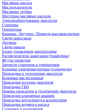
Масляные насосы
Маслоохладители
Масляные трубки
Шестерни масляных насосов
Электрооборудование двигателя
Стартеры
Генераторы
Крышки / Бегунки / Провода высоковольтные
Свечи зажигания
Датчики
Свечи накала
Блоки управления, контроллеры
Распределители зажигания (трамблёры)
Жгуты проводов
Запчасти стартеров и генераторов
Клапаны электромагнитные (соленоиды)
Прокладки и уплотнения двигателя
Колпачки маслосъемные
Прокладки поддона двигателя
Прокладки ГБЦ
Наборы прокладок и уплотнений двигателя
Прокладки клапанных крышек
Прокладки впуск/выпуск коллекторов
Прокладки водяного насоса
Сальники и уплотнения