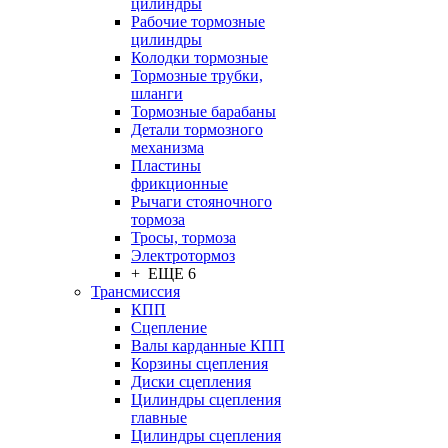
цилиндры
Рабочие тормозные
цилиндры
Колодки тормозные
Тормозные трубки,
шланги
Тормозные барабаны
Детали тормозного
механизма
Пластины
фрикционные
Рычаги стояночного
тормоза
Тросы, тормоза
Электротормоз
+ ЕЩЕ 6
Трансмиссия
КПП
Сцепление
Валы карданные КПП
Корзины сцепления
Диски сцепления
Цилиндры сцепления
главные
Цилиндры сцепления