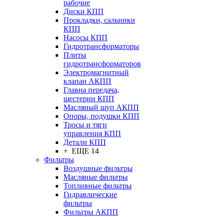
рабочие
Диски КПП
Прокладки, сальники
КПП
Насосы КПП
Гидротрансформаторы
Плиты
гидротрансформаторов
Электромагнитный
клапан АКПП
Главна передача,
шестерни КПП
Масляный щуп АКПП
Опоры, подушки КПП
Тросы и тяги
управления КПП
Детали КПП
+ ЕЩЕ 14
Фильтры
Воздушные фильтры
Масляные фильтры
Топливные фильтры
Гидравлические
фильтры
Фильтры АКПП