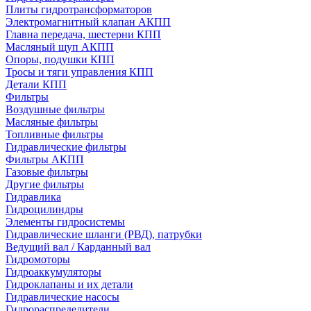
Плиты гидротрансформаторов
Электромагнитный клапан АКПП
Главна передача, шестерни КПП
Масляный щуп АКПП
Опоры, подушки КПП
Тросы и тяги управления КПП
Детали КПП
Фильтры
Воздушные фильтры
Масляные фильтры
Топливные фильтры
Гидравлические фильтры
Фильтры АКПП
Газовые фильтры
Другие фильтры
Гидравлика
Гидроцилиндры
Элементы гидросистемы
Гидравлические шланги (РВД), патрубки
Ведущий вал / Карданный вал
Гидромоторы
Гидроаккумуляторы
Гидроклапаны и их детали
Гидравлические насосы
Гидрораспределители