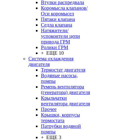
Втулки распредвала
Коромысла клапанов/
Оси коромысел
Пятаки клапана
Седла клапана
Натяжители/
успокоители цепи
привода ГРМ
Ролики ГРМ
+ ЕЩЕ 10
Система охлаждения
двигателя
Термостат двигателя
Водяные насосы,
помпы
Ремень вентилятора
(генератора) двигателя
Крыльчатки
вентилятора двигателя
Прочее
Крышки, корпусы
термостата
Патрубки водяной
помпы
+ ЕЩЕ 3