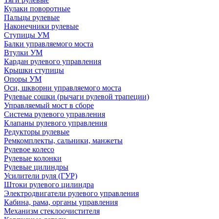
Кулаки поворотные
Пальцы рулевые
Наконечники рулевые
Ступицы УМ
Балки управляемого моста
Втулки УМ
Кардан рулевого управления
Крышки ступицы
Опоры УМ
Оси, шкворни управляемого моста
Рулевые сошки (рычаги рулевой трапеции)
Управляемый мост в сборе
Система рулевого управления
Клапаны рулевого управления
Редукторы рулевые
Ремкомплекты, сальники, манжеты
Рулевое колесо
Рулевые колонки
Рулевые цилиндры
Усилители руля (ГУР)
Штоки рулевого цилиндра
Электродвигатели рулевого управления
Кабина, рама, органы управления
Механизм стеклоочистителя