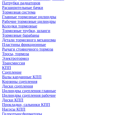
Патрубки радиаторов
Расширительные бачки
Тормозная система
Главные тормозные цилиндры
Рабочие тормозные цилиндры
Колодки тормозные
Тормозные трубки, шланги
Тормозные барабаны
Детали тормозного механизма
Пластины фрикционные
Рычаги стояночного тормоза
Тросы, тормоза
Электротормоз
Трансмиссия
КПП
Сцепление
Валы карданные КПП
Корзины сцепления
Диски сцепления
Цилиндры сцепления главные
Цилиндры сцепления рабочие
Диски КПП
Прокладки, сальники КПП
Насосы КПП
Гидротрансформаторы