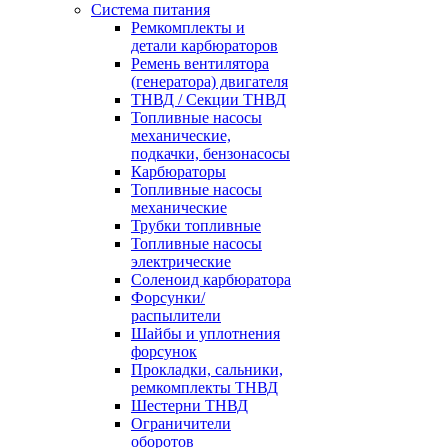
Система питания
Ремкомплекты и
детали карбюраторов
Ремень вентилятора
(генератора) двигателя
ТНВД / Секции ТНВД
Топливные насосы
механические,
подкачки, бензонасосы
Карбюраторы
Топливные насосы
механические
Трубки топливные
Топливные насосы
электрические
Соленоид карбюратора
Форсунки/
распылители
Шайбы и уплотнения
форсунок
Прокладки, сальники,
ремкомплекты ТНВД
Шестерни ТНВД
Ограничители
оборотов