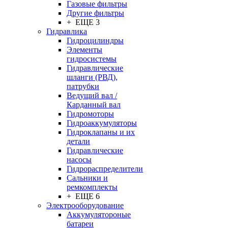
Газовые фильтры
Другие фильтры
+ ЕЩЕ 3
Гидравлика
Гидроцилиндры
Элементы
гидросистемы
Гидравлические
шланги (РВД),
патрубки
Ведущий вал /
Карданный вал
Гидромоторы
Гидроаккумуляторы
Гидроклапаны и их
детали
Гидравлические
насосы
Гидрораспределители
Сальники и
ремкомплекты
+ ЕЩЕ 6
Электрооборудование
Аккумулятороные
батареи