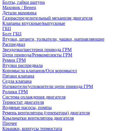
Болты, гайки шатуна
Маховик / Венец
Детали маховика
Газораспределительный механизм двигателя
Клапаны впускные/выпускные
ГБЦ
Болт ГБЦ
Втулки, штанги, толкатели, чашки, направляющие
Распредвал
Звездочки/шестерни привода ГРМ
Цепи привода/Ремкомплекты ГРМ
Ремни ГРМ
Втулки распредвала
Коромысла клапанов/Оси коромысел
Пятаки клапана
Седла клапана
Натяжители/успокоители цепи привода ГРМ
Ролики ГРМ
Система охлаждения двигателя
Термостат двигателя
Водяные насосы, помпы
Ремень вентилятора (генератора) двигателя
Крыльчатки вентилятора двигателя
Прочее
Крышки, корпусы термостата