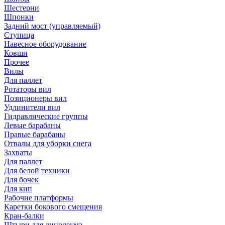
Шестерни
Шпонки
Задний мост (управляемый)
Ступица
Навесное оборудование
Ковши
Прочее
Вилы
Для паллет
Ротаторы вил
Позиционеры вил
Удлинители вил
Гидравлические группы
Левые барабаны
Правые барабаны
Отвалы для уборки снега
Захваты
Для паллет
Для белой техники
Для бочек
Для кип
Рабочие платформы
Каретки бокового смещения
Кран-балки
Штыри для линолеума