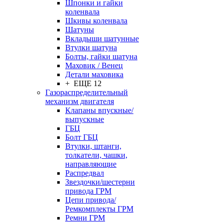
Шпонки и гайки
коленвала
Шкивы коленвала
Шатуны
Вкладыши шатунные
Втулки шатуна
Болты, гайки шатуна
Маховик / Венец
Детали маховика
+ ЕЩЕ 12
Газораспределительный
механизм двигателя
Клапаны впускные/
выпускные
ГБЦ
Болт ГБЦ
Втулки, штанги,
толкатели, чашки,
направляющие
Распредвал
Звездочки/шестерни
привода ГРМ
Цепи привода/
Ремкомплекты ГРМ
Ремни ГРМ