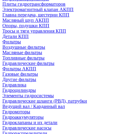
Плиты гидротрансформаторов
Электромагнитный клапан АКПП
Главна передача, шестерни КПП
Масляный щуп АКПП
Опоры, подушки КПП
Тросы и тяги управления КПП
Детали КПП
Фильтры
Воздушные фильтры
Масляные фильтры
Топливные фильтры
Гидравлические фильтры
Фильтры АКПП
Газовые фильтры
Другие фильтры
Гидравлика
Гидроцилиндры
Элементы гидросистемы
Гидравлические шланги (РВД), патрубки
Ведущий вал / Карданный вал
Гидромоторы
Гидроаккумуляторы
Гидроклапаны и их детали
Гидравлические насосы
Гидрораспределители