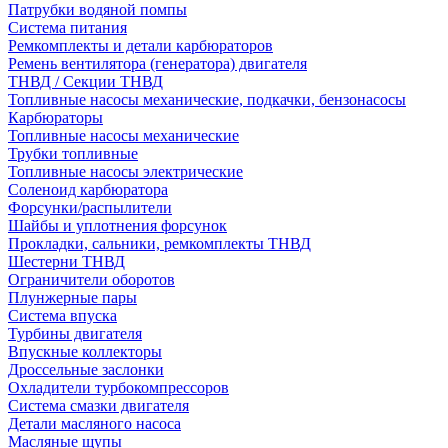
Патрубки водяной помпы
Система питания
Ремкомплекты и детали карбюраторов
Ремень вентилятора (генератора) двигателя
ТНВД / Секции ТНВД
Топливные насосы механические, подкачки, бензонасосы
Карбюраторы
Топливные насосы механические
Трубки топливные
Топливные насосы электрические
Соленоид карбюратора
Форсунки/распылители
Шайбы и уплотнения форсунок
Прокладки, сальники, ремкомплекты ТНВД
Шестерни ТНВД
Ограничители оборотов
Плунжерные пары
Система впуска
Турбины двигателя
Впускные коллекторы
Дроссельные заслонки
Охладители турбокомпрессоров
Система смазки двигателя
Детали масляного насоса
Масляные щупы