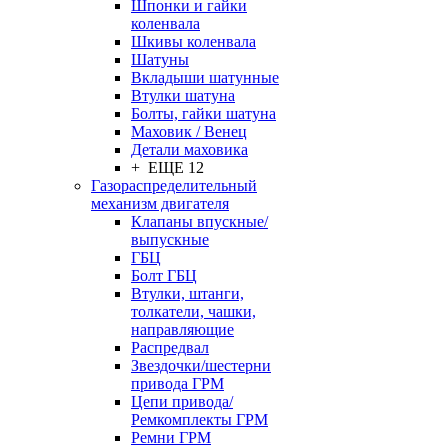
Шпонки и гайки
коленвала
Шкивы коленвала
Шатуны
Вкладыши шатунные
Втулки шатуна
Болты, гайки шатуна
Маховик / Венец
Детали маховика
+ ЕЩЕ 12
Газораспределительный
механизм двигателя
Клапаны впускные/
выпускные
ГБЦ
Болт ГБЦ
Втулки, штанги,
толкатели, чашки,
направляющие
Распредвал
Звездочки/шестерни
привода ГРМ
Цепи привода/
Ремкомплекты ГРМ
Ремни ГРМ