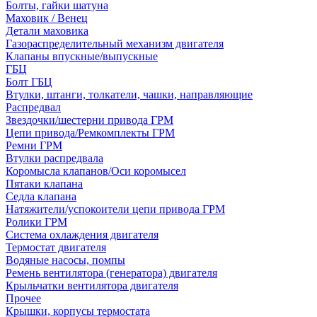
Болты, гайки шатуна
Маховик / Венец
Детали маховика
Газораспределительный механизм двигателя
Клапаны впускные/выпускные
ГБЦ
Болт ГБЦ
Втулки, штанги, толкатели, чашки, направляющие
Распредвал
Звездочки/шестерни привода ГРМ
Цепи привода/Ремкомплекты ГРМ
Ремни ГРМ
Втулки распредвала
Коромысла клапанов/Оси коромысел
Пятаки клапана
Седла клапана
Натяжители/успокоители цепи привода ГРМ
Ролики ГРМ
Система охлаждения двигателя
Термостат двигателя
Водяные насосы, помпы
Ремень вентилятора (генератора) двигателя
Крыльчатки вентилятора двигателя
Прочее
Крышки, корпусы термостата