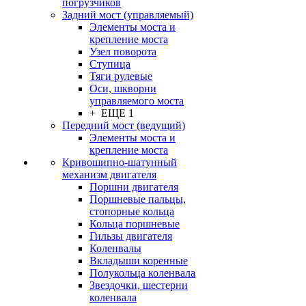
погрузчиков
Задний мост (управляемый)
Элементы моста и
крепление моста
Узел поворота
Ступица
Тяги рулевые
Оси, шкворни
управляемого моста
+ ЕЩЕ 1
Передний мост (ведущий)
Элементы моста и
крепление моста
Кривошипно-шатунный
механизм двигателя
Поршни двигателя
Поршневые пальцы,
стопорные кольца
Кольца поршневые
Гильзы двигателя
Коленвалы
Вкладыши коренные
Полукольца коленвала
Звездочки, шестерни
коленвала