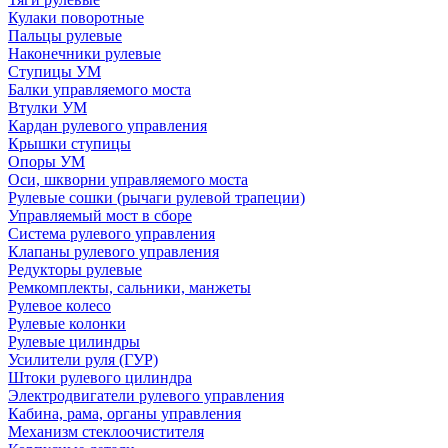
Кулаки поворотные
Пальцы рулевые
Наконечники рулевые
Ступицы УМ
Балки управляемого моста
Втулки УМ
Кардан рулевого управления
Крышки ступицы
Опоры УМ
Оси, шкворни управляемого моста
Рулевые сошки (рычаги рулевой трапеции)
Управляемый мост в сборе
Система рулевого управления
Клапаны рулевого управления
Редукторы рулевые
Ремкомплекты, сальники, манжеты
Рулевое колесо
Рулевые колонки
Рулевые цилиндры
Усилители руля (ГУР)
Штоки рулевого цилиндра
Электродвигатели рулевого управления
Кабина, рама, органы управления
Механизм стеклоочистителя