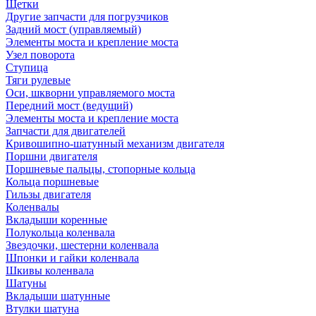
Щетки
Другие запчасти для погрузчиков
Задний мост (управляемый)
Элементы моста и крепление моста
Узел поворота
Ступица
Тяги рулевые
Оси, шкворни управляемого моста
Передний мост (ведущий)
Элементы моста и крепление моста
Запчасти для двигателей
Кривошипно-шатунный механизм двигателя
Поршни двигателя
Поршневые пальцы, стопорные кольца
Кольца поршневые
Гильзы двигателя
Коленвалы
Вкладыши коренные
Полукольца коленвала
Звездочки, шестерни коленвала
Шпонки и гайки коленвала
Шкивы коленвала
Шатуны
Вкладыши шатунные
Втулки шатуна