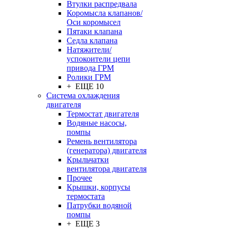
Втулки распредвала
Коромысла клапанов/
Оси коромысел
Пятаки клапана
Седла клапана
Натяжители/
успокоители цепи
привода ГРМ
Ролики ГРМ
+ ЕЩЕ 10
Система охлаждения
двигателя
Термостат двигателя
Водяные насосы,
помпы
Ремень вентилятора
(генератора) двигателя
Крыльчатки
вентилятора двигателя
Прочее
Крышки, корпусы
термостата
Патрубки водяной
помпы
+ ЕЩЕ 3