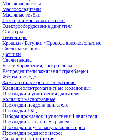
Масляные насосы
Маслоохладители
Масляные трубки
Шестерни масляных насосов
Электрооборудование двигателя
Стартеры
Генераторы
Крышки / Бегунки / Провода высоковольтные
Свечи зажигания
Датчики
Свечи накала
Блоки управления, контроллеры
Распределители зажигания (трамблёры)
Жгуты проводов
Запчасти стартеров и генераторов
Клапаны электромагнитные (соленоиды)
Прокладки и уплотнения двигателя
Колпачки маслосъемные
Прокладки поддона двигателя
Прокладки ГБЦ
Наборы прокладок и уплотнений двигателя
Прокладки клапанных крышек
Прокладки впуск/выпуск коллекторов
Прокладки водяного насоса
Сальники и уплотнения