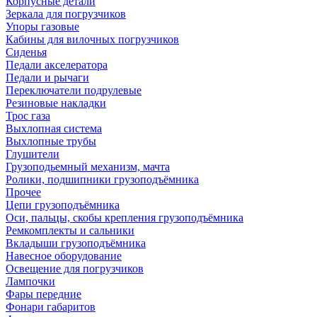
Корпусные детали
Зеркала для погрузчиков
Упоры газовые
Кабины для вилочных погрузчиков
Сиденья
Педали акселератора
Педали и рычаги
Переключатели подрулевые
Резиновые накладки
Трос газа
Выхлопная система
Выхлопные трубы
Глушители
Грузоподьемный механизм, мачта
Ролики, подшипники грузоподъёмника
Прочее
Цепи грузоподъёмника
Оси, пальцы, скобы крепления грузоподъёмника
Ремкомплекты и сальники
Вкладыши грузоподъёмника
Навесное оборудование
Освещение для погрузчиков
Лампочки
Фары передние
Фонари габаритов