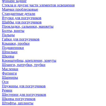
Фонари задние
Стекла и другие части элементов освещения
Маячки проблесковые
Стандартные детали
Втулки для погрузчиков
Шайбы для погрузчиков
Прокладки, сальники, манжеты
Болты, винты
Пальцы
Гайки для погрузчиков
Крышки, пробки
Подшипники
Шпильки
Шкивы
Кронштейны, крепление, хомуты
Шланги, патрубки, трубки
Масленки
Фитинги
Шарниры
Оси
Пружины для погрузчиков
Ремни
Шестерни для погрузчиков
Шкивы погрузчиков
Штифты, шплинты