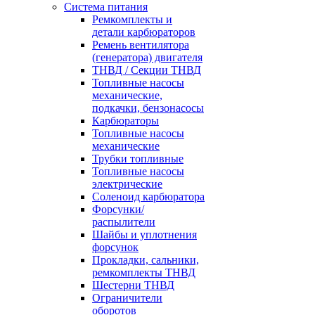
Система питания
Ремкомплекты и
детали карбюраторов
Ремень вентилятора
(генератора) двигателя
ТНВД / Секции ТНВД
Топливные насосы
механические,
подкачки, бензонасосы
Карбюраторы
Топливные насосы
механические
Трубки топливные
Топливные насосы
электрические
Соленоид карбюратора
Форсунки/
распылители
Шайбы и уплотнения
форсунок
Прокладки, сальники,
ремкомплекты ТНВД
Шестерни ТНВД
Ограничители
оборотов