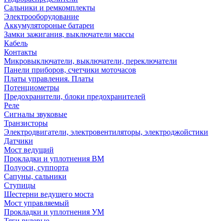
Сальники и ремкомплекты
Электрооборудование
Аккумулятороные батареи
Замки зажигания, выключатели массы
Кабель
Контакты
Микровыключатели, выключатели, переключатели
Панели приборов, счетчики моточасов
Платы управления. Платы
Потенциометры
Предохранители, блоки предохранителей
Реле
Сигналы звуковые
Транзисторы
Электродвигатели, электровентиляторы, электроджойстики
Датчики
Мост ведущий
Прокладки и уплотнения ВМ
Полуоси, суппорта
Сапуны, сальники
Ступицы
Шестерни ведущего моста
Мост управляемый
Прокладки и уплотнения УМ
Тяги рулевые