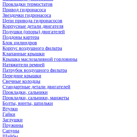
Прокладки термостатов
Привод гидронасоса
Звездочки гидронасоса
Цепи привода гидронасосов
Корпусные детали двигателя
Подушки (опоры) двигателей
Поддоны картера
Блок цилиндров
Корпус воздушного фильтра
Клапанные крышки
Крышка маслозаливной горловины
Натяжители ремней
Патрубок воздушного фильтра
Передние крышки
Свечные колодцы
Стандартные детали двигателей
Прокладки, сальники
Прокладки, сальники, манжеты
Болты, винты, шпильки
Втулки
Гайки
Заглушки
Пружины
Сапуны
Шайбы