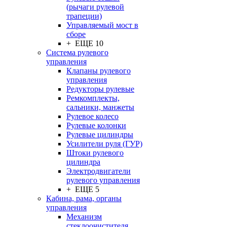
(рычаги рулевой
трапеции)
Управляемый мост в
сборе
+ ЕЩЕ 10
Система рулевого
управления
Клапаны рулевого
управления
Редукторы рулевые
Ремкомплекты,
сальники, манжеты
Рулевое колесо
Рулевые колонки
Рулевые цилиндры
Усилители руля (ГУР)
Штоки рулевого
цилиндра
Электродвигатели
рулевого управления
+ ЕЩЕ 5
Кабина, рама, органы
управления
Механизм
стеклоочистителя