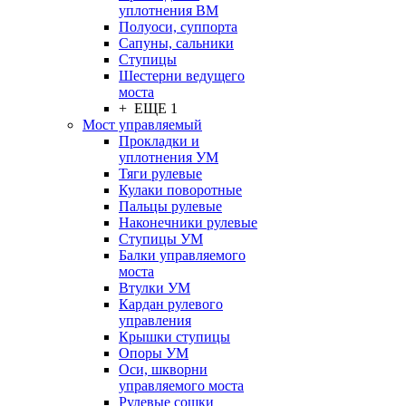
уплотнения ВМ
Полуоси, суппорта
Сапуны, сальники
Ступицы
Шестерни ведущего
моста
+ ЕЩЕ 1
Мост управляемый
Прокладки и
уплотнения УМ
Тяги рулевые
Кулаки поворотные
Пальцы рулевые
Наконечники рулевые
Ступицы УМ
Балки управляемого
моста
Втулки УМ
Кардан рулевого
управления
Крышки ступицы
Опоры УМ
Оси, шкворни
управляемого моста
Рулевые сошки