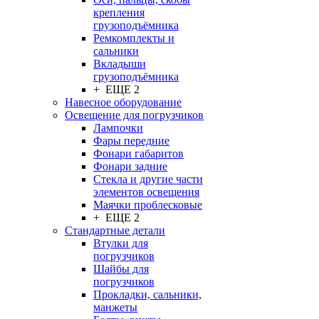
крепления
грузоподъёмника
Ремкомплекты и
сальники
Вкладыши
грузоподъёмника
+ ЕЩЕ 2
Навесное оборудование
Освещение для погрузчиков
Лампочки
Фары передние
Фонари габаритов
Фонари задние
Стекла и другие части
элементов освещения
Маячки проблесковые
+ ЕЩЕ 2
Стандартные детали
Втулки для
погрузчиков
Шайбы для
погрузчиков
Прокладки, сальники,
манжеты