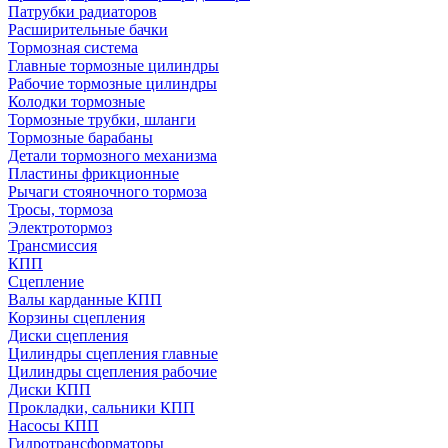
Патрубки радиаторов
Расширительные бачки
Тормозная система
Главные тормозные цилиндры
Рабочие тормозные цилиндры
Колодки тормозные
Тормозные трубки, шланги
Тормозные барабаны
Детали тормозного механизма
Пластины фрикционные
Рычаги стояночного тормоза
Тросы, тормоза
Электротормоз
Трансмиссия
КПП
Сцепление
Валы карданные КПП
Корзины сцепления
Диски сцепления
Цилиндры сцепления главные
Цилиндры сцепления рабочие
Диски КПП
Прокладки, сальники КПП
Насосы КПП
Гидротрансформаторы