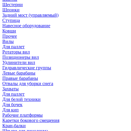
Шестерни
Шпонки
Задний мост (управляемый)
Ступица
Навесное оборудование
Ковши
Прочее
Вилы
Для паллет
Ротаторы вил
Позиционеры вил
Удлинители вил
Гидравлические группы
Левые барабаны
Правые барабаны
Отвалы для уборки снега
Захваты
Для паллет
Для белой техники
Для бочек
Для кип
Рабочие платформы
Каретки бокового смещения
Кран-балки
Штыри для линолеума