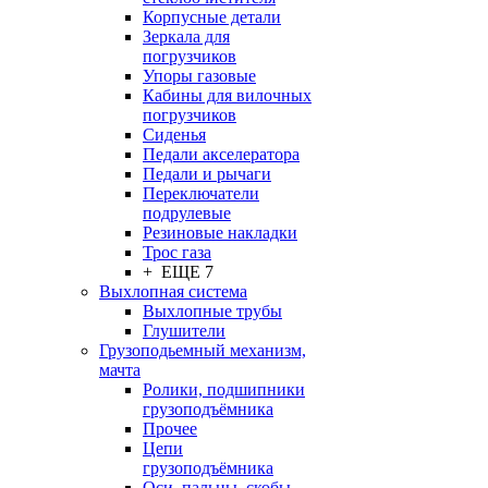
Корпусные детали
Зеркала для
погрузчиков
Упоры газовые
Кабины для вилочных
погрузчиков
Сиденья
Педали акселератора
Педали и рычаги
Переключатели
подрулевые
Резиновые накладки
Трос газа
+ ЕЩЕ 7
Выхлопная система
Выхлопные трубы
Глушители
Грузоподьемный механизм,
мачта
Ролики, подшипники
грузоподъёмника
Прочее
Цепи
грузоподъёмника
Оси, пальцы, скобы