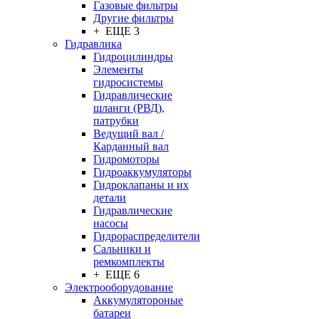
Газовые фильтры
Другие фильтры
+ ЕЩЕ 3
Гидравлика
Гидроцилиндры
Элементы
гидросистемы
Гидравлические
шланги (РВД),
патрубки
Ведущий вал /
Карданный вал
Гидромоторы
Гидроаккумуляторы
Гидроклапаны и их
детали
Гидравлические
насосы
Гидрораспределители
Сальники и
ремкомплекты
+ ЕЩЕ 6
Электрооборудование
Аккумулятороные
батареи