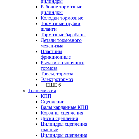
цилиндры
Рабочие тормозные
цилиндры
Колодки тормозные
Тормозные трубки,
шланги
Тормозные барабаны
Детали тормозного
механизма
Пластины
фрикционные
Рычаги стояночного
тормоза
Тросы, тормоза
Электротормоз
+ ЕЩЕ 6
Трансмиссия
КПП
Сцепление
Валы карданные КПП
Корзины сцепления
Диски сцепления
Цилиндры сцепления
главные
Цилиндры сцепления