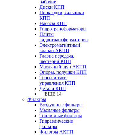
рабочие
Диски КПП
Прокладки, сальники
КПП
Насосы КПП
Гидротрансформаторы
Плиты
гидротрансформаторов
Электромагнитный
клапан АКПП
Главна передача,
шестерни КПП
Масляный щуп АКПП
Опоры, подушки КПП
Тросы и тяги
управления КПП
Детали КПП
+ ЕЩЕ 14
Фильтры
Воздушные фильтры
Масляные фильтры
Топливные фильтры
Гидравлические
фильтры
Фильтры АКПП