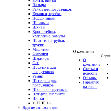
Болты, винты
Пальцы
Гайки для погрузчиков
Крышки, пробки
Подшипники
Шпильки
Шкивы
Кронштейны,
крепление, хомуты
Шланги, патрубки,
трубки
Масленки
О компании
Фитинги
Серв
Шарниры
О
Оси
компании
Пружины для
Статьи и
погрузчиков
новости
Ремни
Отзывы
Шестерни для
Гарантия
погрузчиков
на товар
Шкивы погрузчиков
Штифты, шплинты
Щетки
+ ЕЩЕ 18
Другие запчасти для