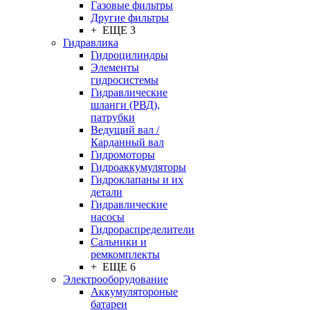
Газовые фильтры
Другие фильтры
+ ЕЩЕ 3
Гидравлика
Гидроцилиндры
Элементы
гидросистемы
Гидравлические
шланги (РВД),
патрубки
Ведущий вал /
Карданный вал
Гидромоторы
Гидроаккумуляторы
Гидроклапаны и их
детали
Гидравлические
насосы
Гидрораспределители
Сальники и
ремкомплекты
+ ЕЩЕ 6
Электрооборудование
Аккумулятороные
батареи