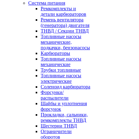
Система питания
Ремкомплекты и
детали карбюраторов
Ремень вентилятора
(генератора) двигателя
ТНВД / Секции ТНВД
Топливные насосы
механические,
подкачки, бензонасосы
Карбюраторы
Топливные насосы
механические
Трубки топливные
Топливные насосы
электрические
Соленоид карбюратора
Форсунки/
распылители
Шайбы и уплотнения
форсунок
Прокладки, сальники,
ремкомплекты ТНВД
Шестерни ТНВД
Ограничители
оборотов