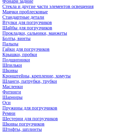
Фонари задние
Стекла и другие части элементов освещения
Маячки проблесковые
Стандартные детали
Втулки для погрузчиков
Шайбы для погрузчиков
Прокладки, сальники, манжеты
Болты, винты
Пальцы
Гайки для погрузчиков
Крышки, пробки
Подшипники
Шпильки
Шкивы
Кронштейны, крепление, хомуты
Шланги, патрубки, трубки
Масленки
Фитинги
Шарниры
Оси
Пружины для погрузчиков
Ремни
Шестерни для погрузчиков
Шкивы погрузчиков
Штифты, шплинты