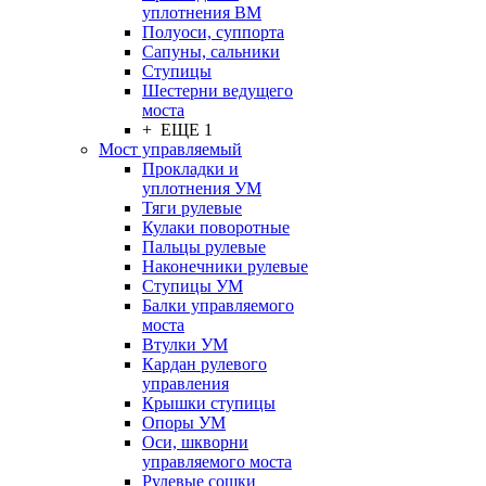
уплотнения ВМ
Полуоси, суппорта
Сапуны, сальники
Ступицы
Шестерни ведущего
моста
+ ЕЩЕ 1
Мост управляемый
Прокладки и
уплотнения УМ
Тяги рулевые
Кулаки поворотные
Пальцы рулевые
Наконечники рулевые
Ступицы УМ
Балки управляемого
моста
Втулки УМ
Кардан рулевого
управления
Крышки ступицы
Опоры УМ
Оси, шкворни
управляемого моста
Рулевые сошки