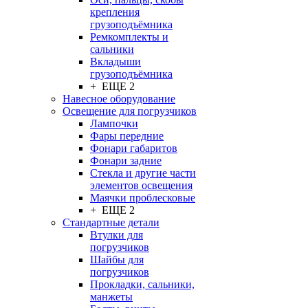
крепления
грузоподъёмника
Ремкомплекты и
сальники
Вкладыши
грузоподъёмника
+ ЕЩЕ 2
Навесное оборудование
Освещение для погрузчиков
Лампочки
Фары передние
Фонари габаритов
Фонари задние
Стекла и другие части
элементов освещения
Маячки проблесковые
+ ЕЩЕ 2
Стандартные детали
Втулки для
погрузчиков
Шайбы для
погрузчиков
Прокладки, сальники,
манжеты