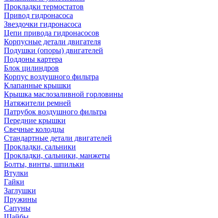
Прокладки термостатов
Привод гидронасоса
Звездочки гидронасоса
Цепи привода гидронасосов
Корпусные детали двигателя
Подушки (опоры) двигателей
Поддоны картера
Блок цилиндров
Корпус воздушного фильтра
Клапанные крышки
Крышка маслозаливной горловины
Натяжители ремней
Патрубок воздушного фильтра
Передние крышки
Свечные колодцы
Стандартные детали двигателей
Прокладки, сальники
Прокладки, сальники, манжеты
Болты, винты, шпильки
Втулки
Гайки
Заглушки
Пружины
Сапуны
Шайбы