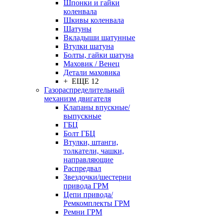
Шпонки и гайки
коленвала
Шкивы коленвала
Шатуны
Вкладыши шатунные
Втулки шатуна
Болты, гайки шатуна
Маховик / Венец
Детали маховика
+ ЕЩЕ 12
Газораспределительный
механизм двигателя
Клапаны впускные/
выпускные
ГБЦ
Болт ГБЦ
Втулки, штанги,
толкатели, чашки,
направляющие
Распредвал
Звездочки/шестерни
привода ГРМ
Цепи привода/
Ремкомплекты ГРМ
Ремни ГРМ