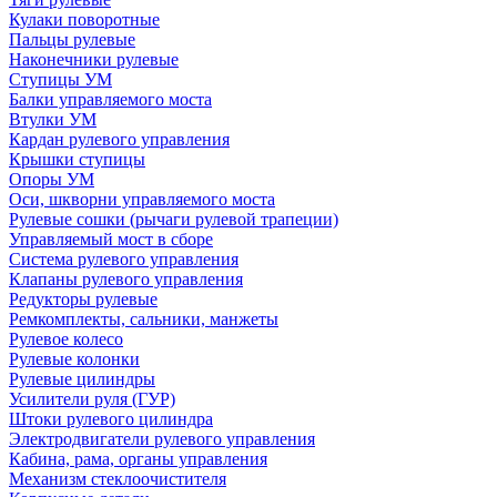
Кулаки поворотные
Пальцы рулевые
Наконечники рулевые
Ступицы УМ
Балки управляемого моста
Втулки УМ
Кардан рулевого управления
Крышки ступицы
Опоры УМ
Оси, шкворни управляемого моста
Рулевые сошки (рычаги рулевой трапеции)
Управляемый мост в сборе
Система рулевого управления
Клапаны рулевого управления
Редукторы рулевые
Ремкомплекты, сальники, манжеты
Рулевое колесо
Рулевые колонки
Рулевые цилиндры
Усилители руля (ГУР)
Штоки рулевого цилиндра
Электродвигатели рулевого управления
Кабина, рама, органы управления
Механизм стеклоочистителя