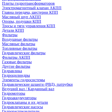
Плиты гидротрансформаторов
Электромагнитный клапан АКПП
Главна передача, шестерни КПП
Масляный щуп АКПП
Опоры, подушки КПП
Тросы и тяги управления КПП
Детали КПП
Фильтры
Воздушные фильтры
Масляные фильтры
Топливные фильтры
Гидравлические фильтры
Фильтры АКПП
Газовые фильтры
Другие фильтры
Гидравлика
Гидроцилиндры
Элементы гидросистемы
Гидравлические шланги (РВД), патрубки
Ведущий вал / Карданный вал
Гидромоторы
Гидроаккумуляторы
Гидроклапаны и их детали
Гидравлические насосы
Гидрораспределители