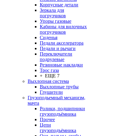
Корпусные детали
Зеркала для
погрузчиков
Упоры газовые
Кабины для вилочных
погрузчиков
Сиденья
Педали акселератора
Педали и рычаги
Переключатели
подрулевые
Резиновые накладки
Трос газа
+ ЕЩЕ 7
Выхлопная система
Выхлопные трубы
Глушители
Грузоподьемный механизм,
мачта
Ролики, подшипники
грузоподъёмника
Прочее
Цепи
грузоподъёмника
Оси, пальцы, скобы