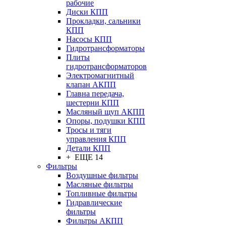
рабочие
Диски КПП
Прокладки, сальники
КПП
Насосы КПП
Гидротрансформаторы
Плиты
гидротрансформаторов
Электромагнитный
клапан АКПП
Главна передача,
шестерни КПП
Масляный щуп АКПП
Опоры, подушки КПП
Тросы и тяги
управления КПП
Детали КПП
+ ЕЩЕ 14
Фильтры
Воздушные фильтры
Масляные фильтры
Топливные фильтры
Гидравлические
фильтры
Фильтры АКПП