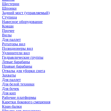
Шестерни
Шпонки
Задний мост (управляемый)
Ступица
Навесное оборудование
Ковши
Прочее
Вилы
Для паллет
Ротаторы вил
Позиционеры вил
Удлинители вил
Гидравлические группы
Левые барабаны
Правые барабаны
Отвалы для уборки снега
Захваты
Для паллет
Для белой техники
Для бочек
Для кип
Рабочие платформы
Каретки бокового смещения
Кран-балки
Штыри для линолеума