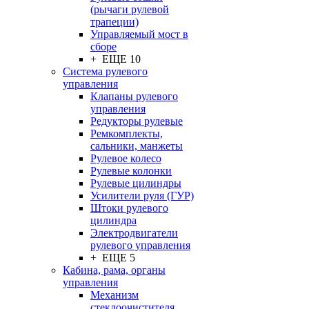
(рычаги рулевой
трапеции)
Управляемый мост в
сборе
+ ЕЩЕ 10
Система рулевого
управления
Клапаны рулевого
управления
Редукторы рулевые
Ремкомплекты,
сальники, манжеты
Рулевое колесо
Рулевые колонки
Рулевые цилиндры
Усилители руля (ГУР)
Штоки рулевого
цилиндра
Электродвигатели
рулевого управления
+ ЕЩЕ 5
Кабина, рама, органы
управления
Механизм
стеклоочистителя