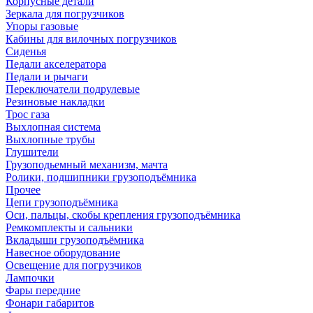
Корпусные детали
Зеркала для погрузчиков
Упоры газовые
Кабины для вилочных погрузчиков
Сиденья
Педали акселератора
Педали и рычаги
Переключатели подрулевые
Резиновые накладки
Трос газа
Выхлопная система
Выхлопные трубы
Глушители
Грузоподьемный механизм, мачта
Ролики, подшипники грузоподъёмника
Прочее
Цепи грузоподъёмника
Оси, пальцы, скобы крепления грузоподъёмника
Ремкомплекты и сальники
Вкладыши грузоподъёмника
Навесное оборудование
Освещение для погрузчиков
Лампочки
Фары передние
Фонари габаритов