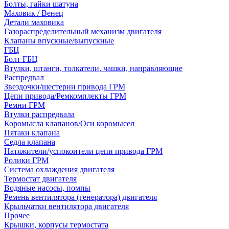
Болты, гайки шатуна
Маховик / Венец
Детали маховика
Газораспределительный механизм двигателя
Клапаны впускные/выпускные
ГБЦ
Болт ГБЦ
Втулки, штанги, толкатели, чашки, направляющие
Распредвал
Звездочки/шестерни привода ГРМ
Цепи привода/Ремкомплекты ГРМ
Ремни ГРМ
Втулки распредвала
Коромысла клапанов/Оси коромысел
Пятаки клапана
Седла клапана
Натяжители/успокоители цепи привода ГРМ
Ролики ГРМ
Система охлаждения двигателя
Термостат двигателя
Водяные насосы, помпы
Ремень вентилятора (генератора) двигателя
Крыльчатки вентилятора двигателя
Прочее
Крышки, корпусы термостата