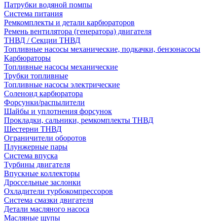
Патрубки водяной помпы
Система питания
Ремкомплекты и детали карбюраторов
Ремень вентилятора (генератора) двигателя
ТНВД / Секции ТНВД
Топливные насосы механические, подкачки, бензонасосы
Карбюраторы
Топливные насосы механические
Трубки топливные
Топливные насосы электрические
Соленоид карбюратора
Форсунки/распылители
Шайбы и уплотнения форсунок
Прокладки, сальники, ремкомплекты ТНВД
Шестерни ТНВД
Ограничители оборотов
Плунжерные пары
Система впуска
Турбины двигателя
Впускные коллекторы
Дроссельные заслонки
Охладители турбокомпрессоров
Система смазки двигателя
Детали масляного насоса
Масляные щупы