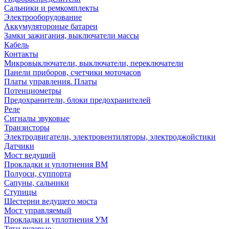
Сальники и ремкомплекты
Электрооборудование
Аккумулятороные батареи
Замки зажигания, выключатели массы
Кабель
Контакты
Микровыключатели, выключатели, переключатели
Панели приборов, счетчики моточасов
Платы управления. Платы
Потенциометры
Предохранители, блоки предохранителей
Реле
Сигналы звуковые
Транзисторы
Электродвигатели, электровентиляторы, электроджойстики
Датчики
Мост ведущий
Прокладки и уплотнения ВМ
Полуоси, суппорта
Сапуны, сальники
Ступицы
Шестерни ведущего моста
Мост управляемый
Прокладки и уплотнения УМ
Тяги рулевые