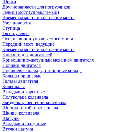
Щетки
Другие запчасти для погрузчиков
Задний мост (управляемый)
Элементы моста и крепление моста
Узел поворота
Ступица
Тяги рулевые
Оси, шкворни управляемого моста
Передний мост (ведущий)
Элементы моста и крепление моста
Запчасти для двигателей
Кривошипно-шатунный механизм двигателя
Поршни двигателя
Поршневые пальцы, стопорные кольца
Кольца поршневые
Гильзы двигателя
Коленвалы
Вкладыши коренные
Полукольца коленвала
Звездочки, шестерни коленвала
Шпонки и гайки коленвала
Шкивы коленвала
Шатуны
Вкладыши шатунные
Втулки шатуна