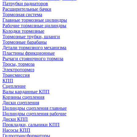
Патрубки радиаторов
Расширительные бачки
Тормозная система
Главные тормозные цилиндры
Рабочие тормозные цилиндры
Колодки тормозные
Тормозные трубки, шланги
Тормозные барабаны
Детали тормозного механизма
Пластины фрикционные
Рычаги стояночного тормоза
Тросы, тормоза
Электротормоз
Трансмиссия
КПП
Сцепление
Валы карданные КПП
Корзины сцепления
Диски сцепления
Цилиндры сцепления главные
Цилиндры сцепления рабочие
Диски КПП
Прокладки, сальники КПП
Насосы КПП
Гидротрансформаторы