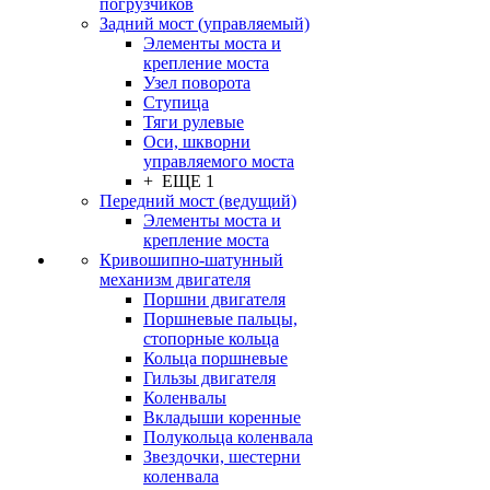
погрузчиков
Задний мост (управляемый)
Элементы моста и
крепление моста
Узел поворота
Ступица
Тяги рулевые
Оси, шкворни
управляемого моста
+ ЕЩЕ 1
Передний мост (ведущий)
Элементы моста и
крепление моста
Кривошипно-шатунный
механизм двигателя
Поршни двигателя
Поршневые пальцы,
стопорные кольца
Кольца поршневые
Гильзы двигателя
Коленвалы
Вкладыши коренные
Полукольца коленвала
Звездочки, шестерни
коленвала