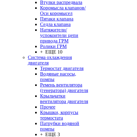
Втулки распредвала
Коромысла клапанов/
Оси коромысел
Пятаки клапана
Седла клапана
Натяжители/
успокоители цепи
привода ГРМ
Ролики ГРМ
+ ЕЩЕ 10
Система охлаждения
двигателя
Термостат двигателя
Водяные насосы,
помпы
Ремень вентилятора
(генератора) двигателя
Крыльчатки
вентилятора двигателя
Прочее
Крышки, корпусы
термостата
Патрубки водяной
помпы
+ ЕЩЕ 3