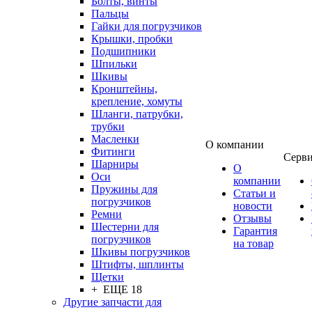
Болты, винты
Пальцы
Гайки для погрузчиков
Крышки, пробки
Подшипники
Шпильки
Шкивы
Кронштейны,
крепление, хомуты
Шланги, патрубки,
трубки
Масленки
О компании
Фитинги
Серв
Шарниры
О
Оси
компании
Пружины для
Статьи и
погрузчиков
новости
Ремни
Отзывы
Шестерни для
Гарантия
погрузчиков
на товар
Шкивы погрузчиков
Штифты, шплинты
Щетки
+ ЕЩЕ 18
Другие запчасти для