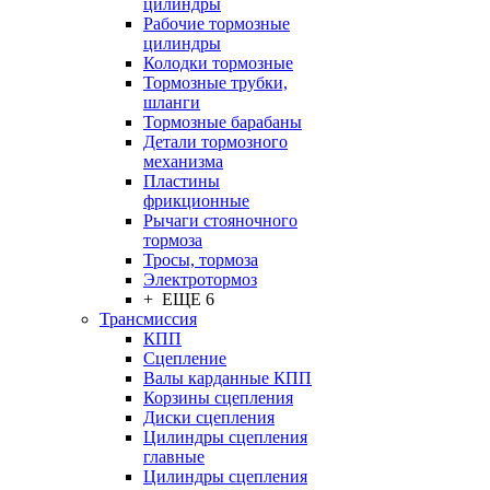
цилиндры
Рабочие тормозные
цилиндры
Колодки тормозные
Тормозные трубки,
шланги
Тормозные барабаны
Детали тормозного
механизма
Пластины
фрикционные
Рычаги стояночного
тормоза
Тросы, тормоза
Электротормоз
+ ЕЩЕ 6
Трансмиссия
КПП
Сцепление
Валы карданные КПП
Корзины сцепления
Диски сцепления
Цилиндры сцепления
главные
Цилиндры сцепления