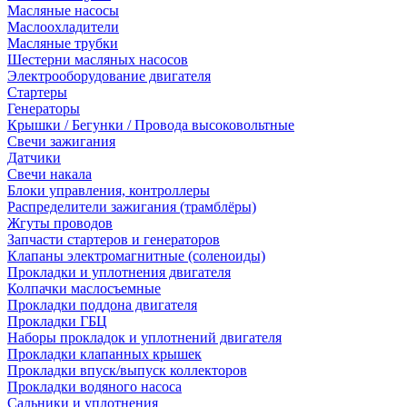
Масляные насосы
Маслоохладители
Масляные трубки
Шестерни масляных насосов
Электрооборудование двигателя
Стартеры
Генераторы
Крышки / Бегунки / Провода высоковольтные
Свечи зажигания
Датчики
Свечи накала
Блоки управления, контроллеры
Распределители зажигания (трамблёры)
Жгуты проводов
Запчасти стартеров и генераторов
Клапаны электромагнитные (соленоиды)
Прокладки и уплотнения двигателя
Колпачки маслосъемные
Прокладки поддона двигателя
Прокладки ГБЦ
Наборы прокладок и уплотнений двигателя
Прокладки клапанных крышек
Прокладки впуск/выпуск коллекторов
Прокладки водяного насоса
Сальники и уплотнения