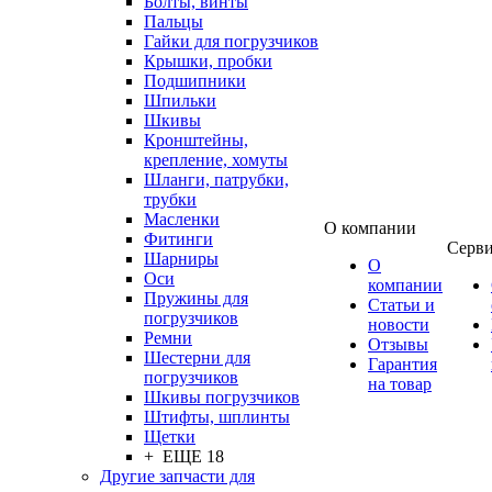
Болты, винты
Пальцы
Гайки для погрузчиков
Крышки, пробки
Подшипники
Шпильки
Шкивы
Кронштейны,
крепление, хомуты
Шланги, патрубки,
трубки
Масленки
О компании
Фитинги
Серв
Шарниры
О
Оси
компании
Пружины для
Статьи и
погрузчиков
новости
Ремни
Отзывы
Шестерни для
Гарантия
погрузчиков
на товар
Шкивы погрузчиков
Штифты, шплинты
Щетки
+ ЕЩЕ 18
Другие запчасти для