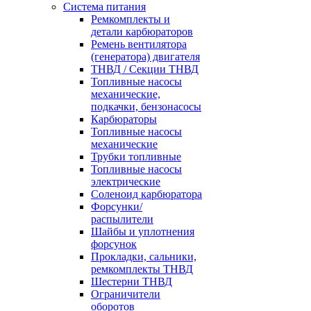
Система питания
Ремкомплекты и
детали карбюраторов
Ремень вентилятора
(генератора) двигателя
ТНВД / Секции ТНВД
Топливные насосы
механические,
подкачки, бензонасосы
Карбюраторы
Топливные насосы
механические
Трубки топливные
Топливные насосы
электрические
Соленоид карбюратора
Форсунки/
распылители
Шайбы и уплотнения
форсунок
Прокладки, сальники,
ремкомплекты ТНВД
Шестерни ТНВД
Ограничители
оборотов