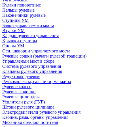
Кулаки поворотные
Пальцы рулевые
Наконечники рулевые
Ступицы УМ
Балки управляемого моста
Втулки УМ
Кардан рулевого управления
Крышки ступицы
Опоры УМ
Оси, шкворни управляемого моста
Рулевые сошки (рычаги рулевой трапеции)
Управляемый мост в сборе
Система рулевого управления
Клапаны рулевого управления
Редукторы рулевые
Ремкомплекты, сальники, манжеты
Рулевое колесо
Рулевые колонки
Рулевые цилиндры
Усилители руля (ГУР)
Штоки рулевого цилиндра
Электродвигатели рулевого управления
Кабина, рама, органы управления
Механизм стеклоочистителя