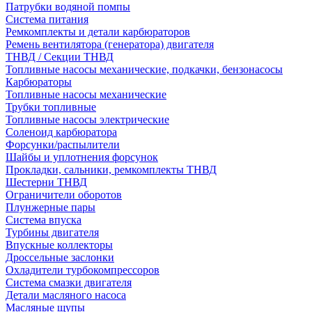
Патрубки водяной помпы
Система питания
Ремкомплекты и детали карбюраторов
Ремень вентилятора (генератора) двигателя
ТНВД / Секции ТНВД
Топливные насосы механические, подкачки, бензонасосы
Карбюраторы
Топливные насосы механические
Трубки топливные
Топливные насосы электрические
Соленоид карбюратора
Форсунки/распылители
Шайбы и уплотнения форсунок
Прокладки, сальники, ремкомплекты ТНВД
Шестерни ТНВД
Ограничители оборотов
Плунжерные пары
Система впуска
Турбины двигателя
Впускные коллекторы
Дроссельные заслонки
Охладители турбокомпрессоров
Система смазки двигателя
Детали масляного насоса
Масляные щупы