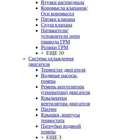
Втулки распредвала
Коромысла клапанов/
Оси коромысел
Пятаки клапана
Седла клапана
Натяжители/
успокоители цепи
привода ГРМ
Ролики ГРМ
+ ЕЩЕ 10
Система охлаждения
двигателя
Термостат двигателя
Водяные насосы,
помпы
Ремень вентилятора
(генератора) двигателя
Крыльчатки
вентилятора двигателя
Прочее
Крышки, корпусы
термостата
Патрубки водяной
помпы
+ ЕЩЕ 3