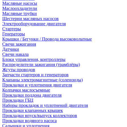
Масляные насосы
Маслоохладители
Масляные трубки
Шестерни масляных насосов
Электрооборудование двигателя
Стартеры
Генераторы
Крышки / Бегунки / Провода высоковольтные
Свечи зажигания
Датчики
Свечи накала
Блоки управления, контроллеры
Распределители зажигания (трамблёры)
Жгуты проводов
Запчасти стартеров и генераторов
Клапаны электромагнитные (соленоиды)
Прокладки и уплотнения двигателя
Колпачки маслосъемные
Прокладки поддона двигателя
Прокладки ГБЦ
Наборы прокладок и уплотнений двигателя
Прокладки клапанных крышек
Прокладки впуск/выпуск коллекторов
Прокладки водяного насоса
Сальники и уплотнения