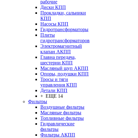
рабочие
Диски КПП
Прокладки, сальники
КПП
Насосы КПП
Гидротрансформаторы
Плиты
гидротрансформаторов
Электромагнитный
клапан АКПП
Главна передача,
шестерни КПП
Масляный щуп АКПП
Опоры, подушки КПП
Тросы и тяги
управления КПП
Детали КПП
+ ЕЩЕ 14
Фильтры
Воздушные фильтры
Масляные фильтры
Топливные фильтры
Гидравлические
фильтры
Фильтры АКПП