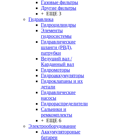
Газовые фильтры
Другие фильтры
+ ЕЩЕ 3
Гидравлика
Гидроцилиндры
Элементы
гидросистемы
Гидравлические
шланги (РВД),
патрубки
Ведущий вал /
Карданный вал
Гидромоторы
Гидроаккумуляторы
Гидроклапаны и их
детали
Гидравлические
насосы
Гидрораспределители
Сальники и
ремкомплекты
+ ЕЩЕ 6
Электрооборудование
Аккумулятороные
батареи