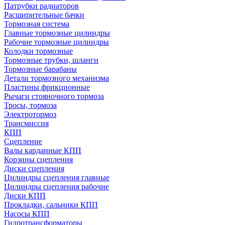
Патрубки радиаторов
Расширительные бачки
Тормозная система
Главные тормозные цилиндры
Рабочие тормозные цилиндры
Колодки тормозные
Тормозные трубки, шланги
Тормозные барабаны
Детали тормозного механизма
Пластины фрикционные
Рычаги стояночного тормоза
Тросы, тормоза
Электротормоз
Трансмиссия
КПП
Сцепление
Валы карданные КПП
Корзины сцепления
Диски сцепления
Цилиндры сцепления главные
Цилиндры сцепления рабочие
Диски КПП
Прокладки, сальники КПП
Насосы КПП
Гидротрансформаторы