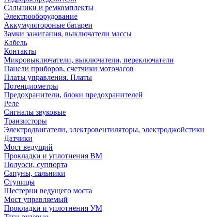
Сальники и ремкомплекты
Электрооборудование
Аккумулятороные батареи
Замки зажигания, выключатели массы
Кабель
Контакты
Микровыключатели, выключатели, переключатели
Панели приборов, счетчики моточасов
Платы управления. Платы
Потенциометры
Предохранители, блоки предохранителей
Реле
Сигналы звуковые
Транзисторы
Электродвигатели, электровентиляторы, электроджойстики
Датчики
Мост ведущий
Прокладки и уплотнения ВМ
Полуоси, суппорта
Сапуны, сальники
Ступицы
Шестерни ведущего моста
Мост управляемый
Прокладки и уплотнения УМ
Тяги рулевые