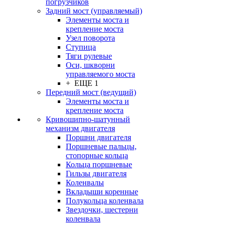
погрузчиков
Задний мост (управляемый)
Элементы моста и
крепление моста
Узел поворота
Ступица
Тяги рулевые
Оси, шкворни
управляемого моста
+ ЕЩЕ 1
Передний мост (ведущий)
Элементы моста и
крепление моста
Кривошипно-шатунный
механизм двигателя
Поршни двигателя
Поршневые пальцы,
стопорные кольца
Кольца поршневые
Гильзы двигателя
Коленвалы
Вкладыши коренные
Полукольца коленвала
Звездочки, шестерни
коленвала