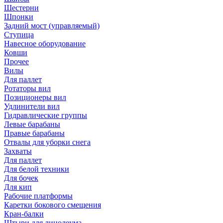
Шестерни
Шпонки
Задний мост (управляемый)
Ступица
Навесное оборудование
Ковши
Прочее
Вилы
Для паллет
Ротаторы вил
Позиционеры вил
Удлинители вил
Гидравлические группы
Левые барабаны
Правые барабаны
Отвалы для уборки снега
Захваты
Для паллет
Для белой техники
Для бочек
Для кип
Рабочие платформы
Каретки бокового смещения
Кран-балки
Штыри для линолеума