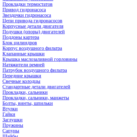
Прокладки термостатов
Привод гидронасоса
Звездочки гидронасоса
Цепи привода гидронасосов
Корпусные детали двигателя
Подушки (опоры) двигателей
Поддоны картера
Блок цилиндров
Корпус воздушного фильтра
Клапанные крышки
Крышка маслозаливной горловины
Натяжители ремней
Патрубок воздушного фильтра
Передние крышки
Свечные колодцы
Стандартные детали двигателей
Прокладки, сальники
Прокладки, сальники, манжеты
Болты, винты, шпильки
Втулки
Гайки
Заглушки
Пружины
Сапуны
Шайбы