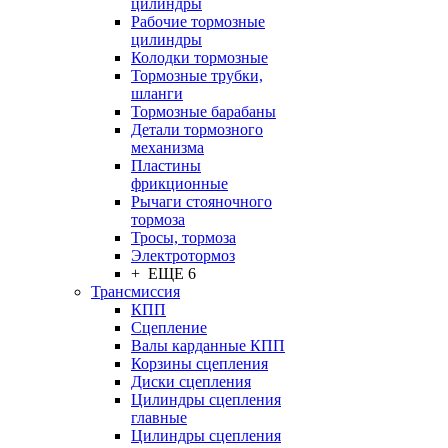
цилиндры
Рабочие тормозные
цилиндры
Колодки тормозные
Тормозные трубки,
шланги
Тормозные барабаны
Детали тормозного
механизма
Пластины
фрикционные
Рычаги стояночного
тормоза
Тросы, тормоза
Электротормоз
+ ЕЩЕ 6
Трансмиссия
КПП
Сцепление
Валы карданные КПП
Корзины сцепления
Диски сцепления
Цилиндры сцепления
главные
Цилиндры сцепления