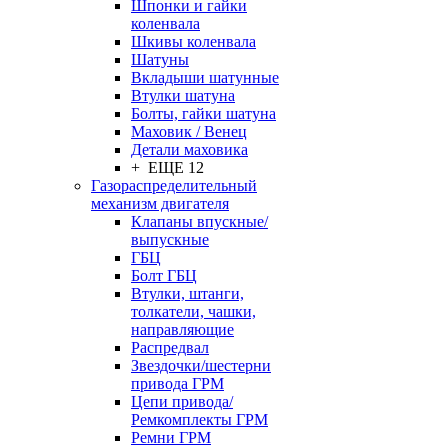
Шпонки и гайки
коленвала
Шкивы коленвала
Шатуны
Вкладыши шатунные
Втулки шатуна
Болты, гайки шатуна
Маховик / Венец
Детали маховика
+ ЕЩЕ 12
Газораспределительный
механизм двигателя
Клапаны впускные/
выпускные
ГБЦ
Болт ГБЦ
Втулки, штанги,
толкатели, чашки,
направляющие
Распредвал
Звездочки/шестерни
привода ГРМ
Цепи привода/
Ремкомплекты ГРМ
Ремни ГРМ