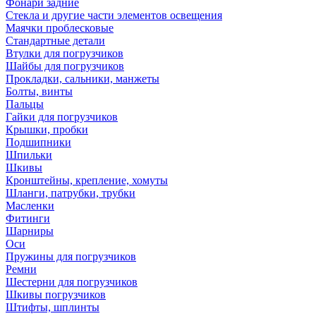
Фонари задние
Стекла и другие части элементов освещения
Маячки проблесковые
Стандартные детали
Втулки для погрузчиков
Шайбы для погрузчиков
Прокладки, сальники, манжеты
Болты, винты
Пальцы
Гайки для погрузчиков
Крышки, пробки
Подшипники
Шпильки
Шкивы
Кронштейны, крепление, хомуты
Шланги, патрубки, трубки
Масленки
Фитинги
Шарниры
Оси
Пружины для погрузчиков
Ремни
Шестерни для погрузчиков
Шкивы погрузчиков
Штифты, шплинты