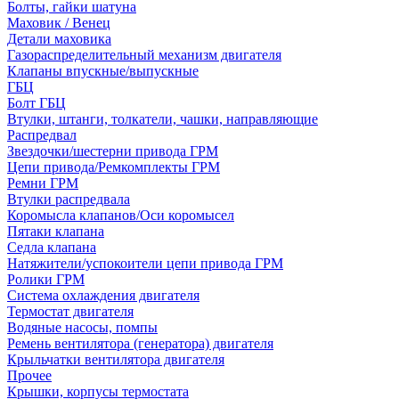
Болты, гайки шатуна
Маховик / Венец
Детали маховика
Газораспределительный механизм двигателя
Клапаны впускные/выпускные
ГБЦ
Болт ГБЦ
Втулки, штанги, толкатели, чашки, направляющие
Распредвал
Звездочки/шестерни привода ГРМ
Цепи привода/Ремкомплекты ГРМ
Ремни ГРМ
Втулки распредвала
Коромысла клапанов/Оси коромысел
Пятаки клапана
Седла клапана
Натяжители/успокоители цепи привода ГРМ
Ролики ГРМ
Система охлаждения двигателя
Термостат двигателя
Водяные насосы, помпы
Ремень вентилятора (генератора) двигателя
Крыльчатки вентилятора двигателя
Прочее
Крышки, корпусы термостата