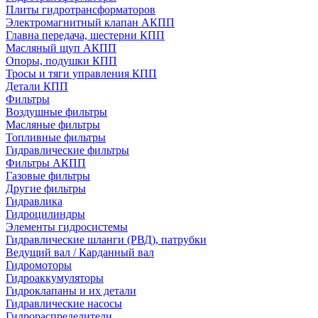
Плиты гидротрансформаторов
Электромагнитный клапан АКПП
Главна передача, шестерни КПП
Масляный щуп АКПП
Опоры, подушки КПП
Тросы и тяги управления КПП
Детали КПП
Фильтры
Воздушные фильтры
Масляные фильтры
Топливные фильтры
Гидравлические фильтры
Фильтры АКПП
Газовые фильтры
Другие фильтры
Гидравлика
Гидроцилиндры
Элементы гидросистемы
Гидравлические шланги (РВД), патрубки
Ведущий вал / Карданный вал
Гидромоторы
Гидроаккумуляторы
Гидроклапаны и их детали
Гидравлические насосы
Гидрораспределители