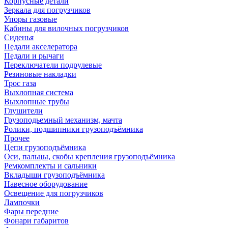
Корпусные детали
Зеркала для погрузчиков
Упоры газовые
Кабины для вилочных погрузчиков
Сиденья
Педали акселератора
Педали и рычаги
Переключатели подрулевые
Резиновые накладки
Трос газа
Выхлопная система
Выхлопные трубы
Глушители
Грузоподьемный механизм, мачта
Ролики, подшипники грузоподъёмника
Прочее
Цепи грузоподъёмника
Оси, пальцы, скобы крепления грузоподъёмника
Ремкомплекты и сальники
Вкладыши грузоподъёмника
Навесное оборудование
Освещение для погрузчиков
Лампочки
Фары передние
Фонари габаритов