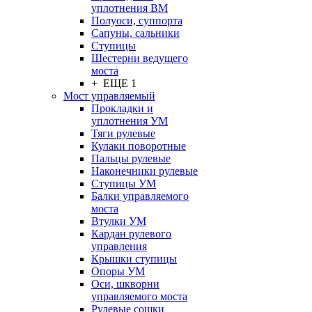
уплотнения ВМ
Полуоси, суппорта
Сапуны, сальники
Ступицы
Шестерни ведущего
моста
+ ЕЩЕ 1
Мост управляемый
Прокладки и
уплотнения УМ
Тяги рулевые
Кулаки поворотные
Пальцы рулевые
Наконечники рулевые
Ступицы УМ
Балки управляемого
моста
Втулки УМ
Кардан рулевого
управления
Крышки ступицы
Опоры УМ
Оси, шкворни
управляемого моста
Рулевые сошки