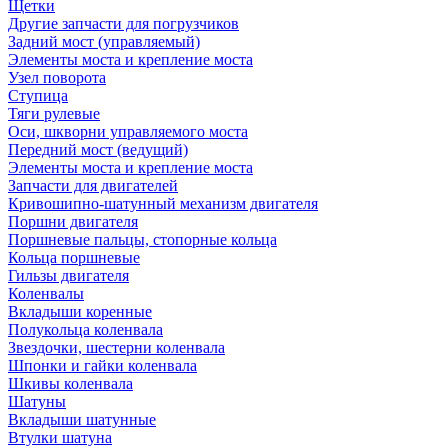
Щетки
Другие запчасти для погрузчиков
Задний мост (управляемый)
Элементы моста и крепление моста
Узел поворота
Ступица
Тяги рулевые
Оси, шкворни управляемого моста
Передний мост (ведущий)
Элементы моста и крепление моста
Запчасти для двигателей
Кривошипно-шатунный механизм двигателя
Поршни двигателя
Поршневые пальцы, стопорные кольца
Кольца поршневые
Гильзы двигателя
Коленвалы
Вкладыши коренные
Полукольца коленвала
Звездочки, шестерни коленвала
Шпонки и гайки коленвала
Шкивы коленвала
Шатуны
Вкладыши шатунные
Втулки шатуна