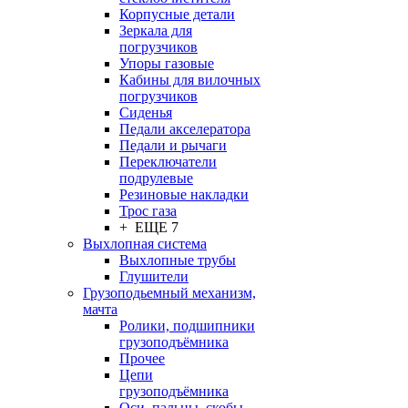
Корпусные детали
Зеркала для
погрузчиков
Упоры газовые
Кабины для вилочных
погрузчиков
Сиденья
Педали акселератора
Педали и рычаги
Переключатели
подрулевые
Резиновые накладки
Трос газа
+ ЕЩЕ 7
Выхлопная система
Выхлопные трубы
Глушители
Грузоподьемный механизм,
мачта
Ролики, подшипники
грузоподъёмника
Прочее
Цепи
грузоподъёмника
Оси, пальцы, скобы