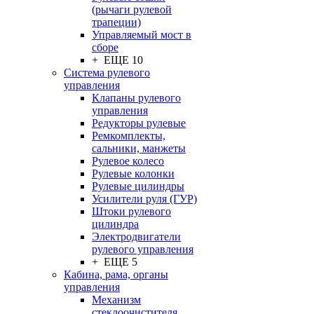
(рычаги рулевой
трапеции)
Управляемый мост в
сборе
+ ЕЩЕ 10
Система рулевого
управления
Клапаны рулевого
управления
Редукторы рулевые
Ремкомплекты,
сальники, манжеты
Рулевое колесо
Рулевые колонки
Рулевые цилиндры
Усилители руля (ГУР)
Штоки рулевого
цилиндра
Электродвигатели
рулевого управления
+ ЕЩЕ 5
Кабина, рама, органы
управления
Механизм
стеклоочистителя