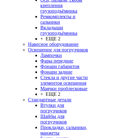
крепления
грузоподъёмника
Ремкомплекты и
сальники
Вкладыши
грузоподъёмника
+ ЕЩЕ 2
Навесное оборудование
Освещение для погрузчиков
Лампочки
Фары передние
Фонари габаритов
Фонари задние
Стекла и другие части
элементов освещения
Маячки проблесковые
+ ЕЩЕ 2
Стандартные детали
Втулки для
погрузчиков
Шайбы для
погрузчиков
Прокладки, сальники,
манжеты