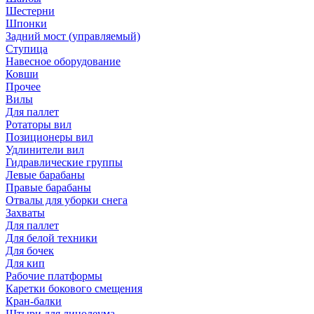
Шестерни
Шпонки
Задний мост (управляемый)
Ступица
Навесное оборудование
Ковши
Прочее
Вилы
Для паллет
Ротаторы вил
Позиционеры вил
Удлинители вил
Гидравлические группы
Левые барабаны
Правые барабаны
Отвалы для уборки снега
Захваты
Для паллет
Для белой техники
Для бочек
Для кип
Рабочие платформы
Каретки бокового смещения
Кран-балки
Штыри для линолеума