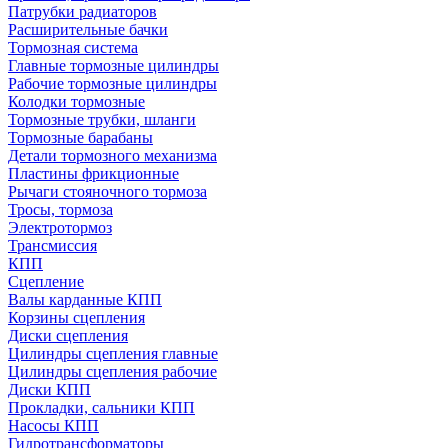
Патрубки радиаторов
Расширительные бачки
Тормозная система
Главные тормозные цилиндры
Рабочие тормозные цилиндры
Колодки тормозные
Тормозные трубки, шланги
Тормозные барабаны
Детали тормозного механизма
Пластины фрикционные
Рычаги стояночного тормоза
Тросы, тормоза
Электротормоз
Трансмиссия
КПП
Сцепление
Валы карданные КПП
Корзины сцепления
Диски сцепления
Цилиндры сцепления главные
Цилиндры сцепления рабочие
Диски КПП
Прокладки, сальники КПП
Насосы КПП
Гидротрансформаторы