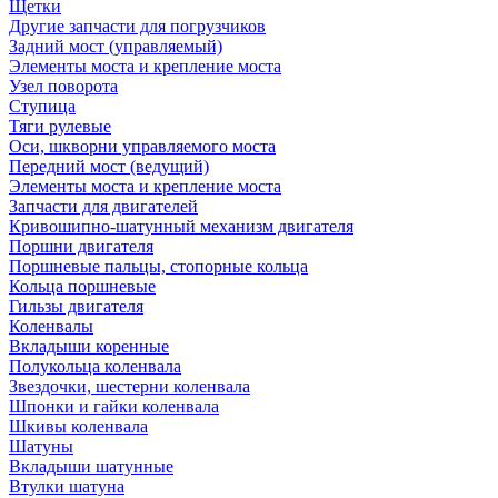
Щетки
Другие запчасти для погрузчиков
Задний мост (управляемый)
Элементы моста и крепление моста
Узел поворота
Ступица
Тяги рулевые
Оси, шкворни управляемого моста
Передний мост (ведущий)
Элементы моста и крепление моста
Запчасти для двигателей
Кривошипно-шатунный механизм двигателя
Поршни двигателя
Поршневые пальцы, стопорные кольца
Кольца поршневые
Гильзы двигателя
Коленвалы
Вкладыши коренные
Полукольца коленвала
Звездочки, шестерни коленвала
Шпонки и гайки коленвала
Шкивы коленвала
Шатуны
Вкладыши шатунные
Втулки шатуна