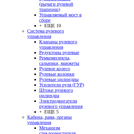
(рычаги рулевой
трапеции)
Управляемый мост в
сборе
+ ЕЩЕ 10
Система рулевого
управления
Клапаны рулевого
управления
Редукторы рулевые
Ремкомплекты,
сальники, манжеты
Рулевое колесо
Рулевые колонки
Рулевые цилиндры
Усилители руля (ГУР)
Штоки рулевого
цилиндра
Электродвигатели
рулевого управления
+ ЕЩЕ 5
Кабина, рама, органы
управления
Механизм
стеклоочистителя