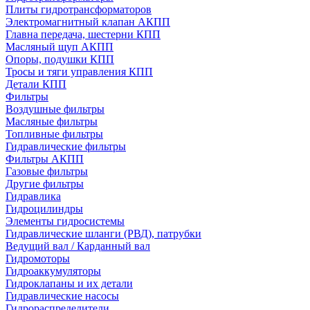
Плиты гидротрансформаторов
Электромагнитный клапан АКПП
Главна передача, шестерни КПП
Масляный щуп АКПП
Опоры, подушки КПП
Тросы и тяги управления КПП
Детали КПП
Фильтры
Воздушные фильтры
Масляные фильтры
Топливные фильтры
Гидравлические фильтры
Фильтры АКПП
Газовые фильтры
Другие фильтры
Гидравлика
Гидроцилиндры
Элементы гидросистемы
Гидравлические шланги (РВД), патрубки
Ведущий вал / Карданный вал
Гидромоторы
Гидроаккумуляторы
Гидроклапаны и их детали
Гидравлические насосы
Гидрораспределители