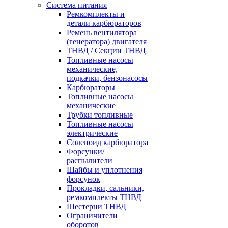
Система питания
Ремкомплекты и
детали карбюраторов
Ремень вентилятора
(генератора) двигателя
ТНВД / Секции ТНВД
Топливные насосы
механические,
подкачки, бензонасосы
Карбюраторы
Топливные насосы
механические
Трубки топливные
Топливные насосы
электрические
Соленоид карбюратора
Форсунки/
распылители
Шайбы и уплотнения
форсунок
Прокладки, сальники,
ремкомплекты ТНВД
Шестерни ТНВД
Ограничители
оборотов