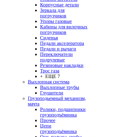
Корпусные детали
Зеркала для
погрузчиков
Упоры газовые
Кабины для вилочных
погрузчиков
Сиденья
Педали акселератора
Педали и рычаги
Переключатели
подрулевые
Резиновые накладки
Трос газа
+ ЕЩЕ 7
Выхлопная система
Выхлопные трубы
Глушители
Грузоподьемный механизм,
мачта
Ролики, подшипники
грузоподъёмника
Прочее
Цепи
грузоподъёмника
Оси, пальцы, скобы