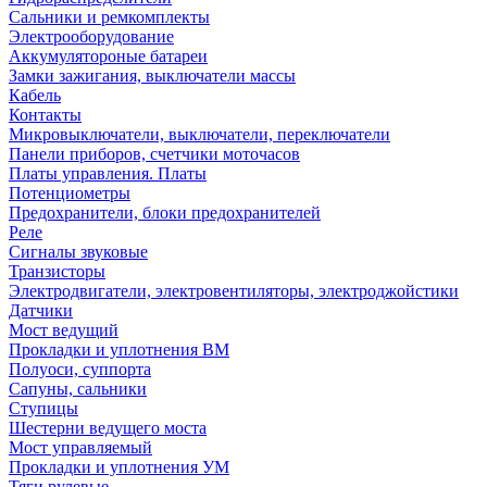
Сальники и ремкомплекты
Электрооборудование
Аккумулятороные батареи
Замки зажигания, выключатели массы
Кабель
Контакты
Микровыключатели, выключатели, переключатели
Панели приборов, счетчики моточасов
Платы управления. Платы
Потенциометры
Предохранители, блоки предохранителей
Реле
Сигналы звуковые
Транзисторы
Электродвигатели, электровентиляторы, электроджойстики
Датчики
Мост ведущий
Прокладки и уплотнения ВМ
Полуоси, суппорта
Сапуны, сальники
Ступицы
Шестерни ведущего моста
Мост управляемый
Прокладки и уплотнения УМ
Тяги рулевые