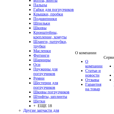
Болты, винты
Пальцы
Гайки для погрузчиков
Крышки, пробки
Подшипники
Шпильки
Шкивы
Кронштейны,
крепление, хомуты
Шланги, патрубки,
трубки
Масленки
О компании
Фитинги
Серв
Шарниры
О
Оси
компании
Пружины для
Статьи и
погрузчиков
новости
Ремни
Отзывы
Шестерни для
Гарантия
погрузчиков
на товар
Шкивы погрузчиков
Штифты, шплинты
Щетки
+ ЕЩЕ 18
Другие запчасти для