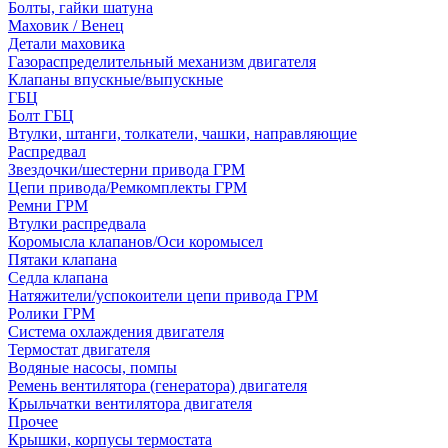
Болты, гайки шатуна
Маховик / Венец
Детали маховика
Газораспределительный механизм двигателя
Клапаны впускные/выпускные
ГБЦ
Болт ГБЦ
Втулки, штанги, толкатели, чашки, направляющие
Распредвал
Звездочки/шестерни привода ГРМ
Цепи привода/Ремкомплекты ГРМ
Ремни ГРМ
Втулки распредвала
Коромысла клапанов/Оси коромысел
Пятаки клапана
Седла клапана
Натяжители/успокоители цепи привода ГРМ
Ролики ГРМ
Система охлаждения двигателя
Термостат двигателя
Водяные насосы, помпы
Ремень вентилятора (генератора) двигателя
Крыльчатки вентилятора двигателя
Прочее
Крышки, корпусы термостата