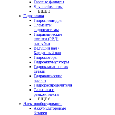
Газовые фильтры
Другие фильтры
+ ЕЩЕ 3
Гидравлика
Гидроцилиндры
Элементы
гидросистемы
Гидравлические
шланги (РВД),
патрубки
Ведущий вал /
Карданный вал
Гидромоторы
Гидроаккумуляторы
Гидроклапаны и их
детали
Гидравлические
насосы
Гидрораспределители
Сальники и
ремкомплекты
+ ЕЩЕ 6
Электрооборудование
Аккумулятороные
батареи