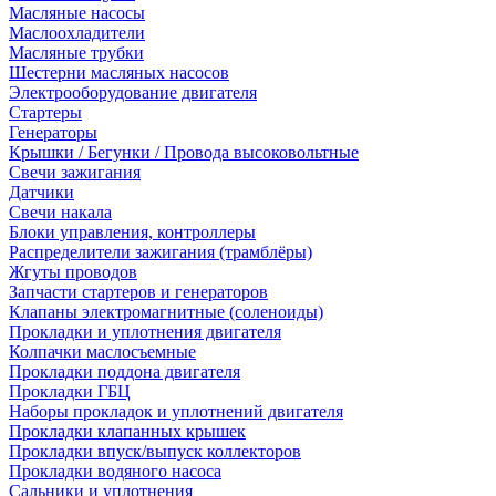
Масляные насосы
Маслоохладители
Масляные трубки
Шестерни масляных насосов
Электрооборудование двигателя
Стартеры
Генераторы
Крышки / Бегунки / Провода высоковольтные
Свечи зажигания
Датчики
Свечи накала
Блоки управления, контроллеры
Распределители зажигания (трамблёры)
Жгуты проводов
Запчасти стартеров и генераторов
Клапаны электромагнитные (соленоиды)
Прокладки и уплотнения двигателя
Колпачки маслосъемные
Прокладки поддона двигателя
Прокладки ГБЦ
Наборы прокладок и уплотнений двигателя
Прокладки клапанных крышек
Прокладки впуск/выпуск коллекторов
Прокладки водяного насоса
Сальники и уплотнения