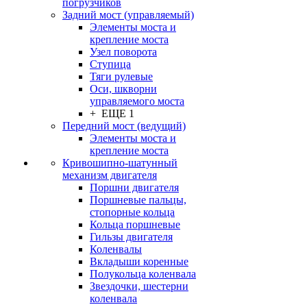
погрузчиков
Задний мост (управляемый)
Элементы моста и
крепление моста
Узел поворота
Ступица
Тяги рулевые
Оси, шкворни
управляемого моста
+ ЕЩЕ 1
Передний мост (ведущий)
Элементы моста и
крепление моста
Кривошипно-шатунный
механизм двигателя
Поршни двигателя
Поршневые пальцы,
стопорные кольца
Кольца поршневые
Гильзы двигателя
Коленвалы
Вкладыши коренные
Полукольца коленвала
Звездочки, шестерни
коленвала