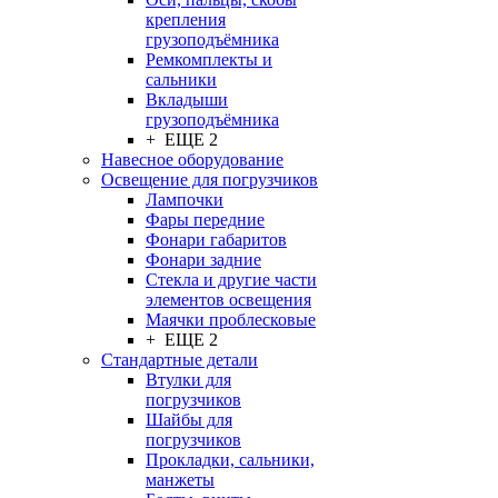
крепления
грузоподъёмника
Ремкомплекты и
сальники
Вкладыши
грузоподъёмника
+ ЕЩЕ 2
Навесное оборудование
Освещение для погрузчиков
Лампочки
Фары передние
Фонари габаритов
Фонари задние
Стекла и другие части
элементов освещения
Маячки проблесковые
+ ЕЩЕ 2
Стандартные детали
Втулки для
погрузчиков
Шайбы для
погрузчиков
Прокладки, сальники,
манжеты