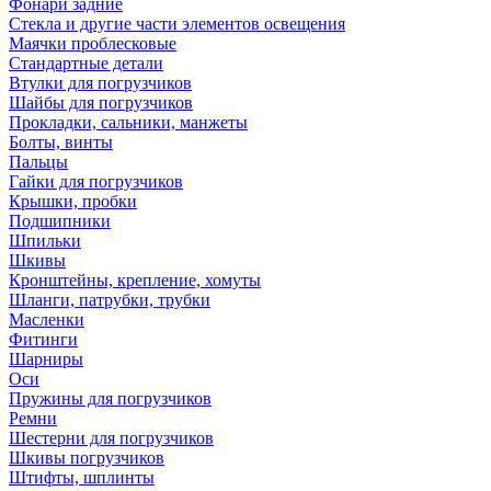
Фонари задние
Стекла и другие части элементов освещения
Маячки проблесковые
Стандартные детали
Втулки для погрузчиков
Шайбы для погрузчиков
Прокладки, сальники, манжеты
Болты, винты
Пальцы
Гайки для погрузчиков
Крышки, пробки
Подшипники
Шпильки
Шкивы
Кронштейны, крепление, хомуты
Шланги, патрубки, трубки
Масленки
Фитинги
Шарниры
Оси
Пружины для погрузчиков
Ремни
Шестерни для погрузчиков
Шкивы погрузчиков
Штифты, шплинты