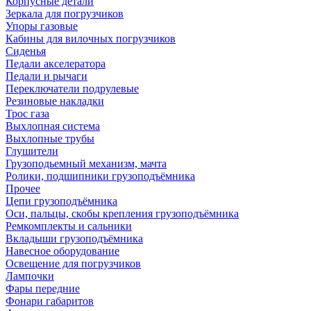
Корпусные детали
Зеркала для погрузчиков
Упоры газовые
Кабины для вилочных погрузчиков
Сиденья
Педали акселератора
Педали и рычаги
Переключатели подрулевые
Резиновые накладки
Трос газа
Выхлопная система
Выхлопные трубы
Глушители
Грузоподьемный механизм, мачта
Ролики, подшипники грузоподъёмника
Прочее
Цепи грузоподъёмника
Оси, пальцы, скобы крепления грузоподъёмника
Ремкомплекты и сальники
Вкладыши грузоподъёмника
Навесное оборудование
Освещение для погрузчиков
Лампочки
Фары передние
Фонари габаритов