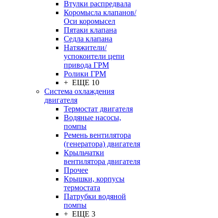
Втулки распредвала
Коромысла клапанов/
Оси коромысел
Пятаки клапана
Седла клапана
Натяжители/
успокоители цепи
привода ГРМ
Ролики ГРМ
+ ЕЩЕ 10
Система охлаждения
двигателя
Термостат двигателя
Водяные насосы,
помпы
Ремень вентилятора
(генератора) двигателя
Крыльчатки
вентилятора двигателя
Прочее
Крышки, корпусы
термостата
Патрубки водяной
помпы
+ ЕЩЕ 3