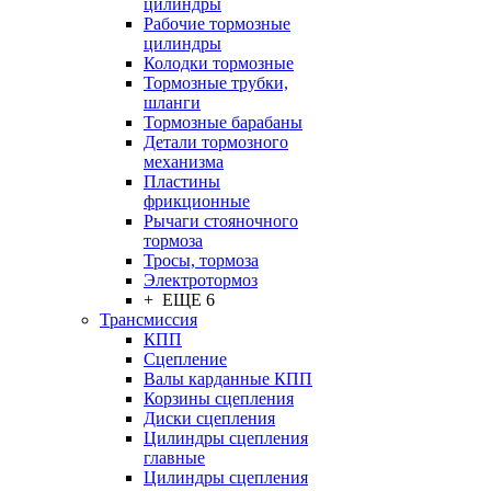
цилиндры
Рабочие тормозные
цилиндры
Колодки тормозные
Тормозные трубки,
шланги
Тормозные барабаны
Детали тормозного
механизма
Пластины
фрикционные
Рычаги стояночного
тормоза
Тросы, тормоза
Электротормоз
+ ЕЩЕ 6
Трансмиссия
КПП
Сцепление
Валы карданные КПП
Корзины сцепления
Диски сцепления
Цилиндры сцепления
главные
Цилиндры сцепления