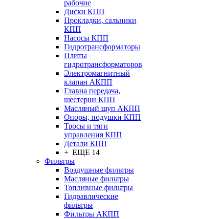
рабочие
Диски КПП
Прокладки, сальники
КПП
Насосы КПП
Гидротрансформаторы
Плиты
гидротрансформаторов
Электромагнитный
клапан АКПП
Главна передача,
шестерни КПП
Масляный щуп АКПП
Опоры, подушки КПП
Тросы и тяги
управления КПП
Детали КПП
+ ЕЩЕ 14
Фильтры
Воздушные фильтры
Масляные фильтры
Топливные фильтры
Гидравлические
фильтры
Фильтры АКПП