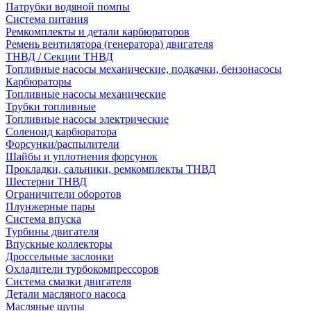
Патрубки водяной помпы
Система питания
Ремкомплекты и детали карбюраторов
Ремень вентилятора (генератора) двигателя
ТНВД / Секции ТНВД
Топливные насосы механические, подкачки, бензонасосы
Карбюраторы
Топливные насосы механические
Трубки топливные
Топливные насосы электрические
Соленоид карбюратора
Форсунки/распылители
Шайбы и уплотнения форсунок
Прокладки, сальники, ремкомплекты ТНВД
Шестерни ТНВД
Ограничители оборотов
Плунжерные пары
Система впуска
Турбины двигателя
Впускные коллекторы
Дроссельные заслонки
Охладители турбокомпрессоров
Система смазки двигателя
Детали масляного насоса
Масляные щупы