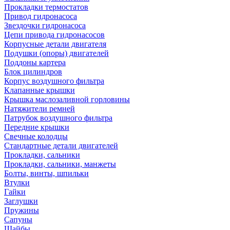
Прокладки термостатов
Привод гидронасоса
Звездочки гидронасоса
Цепи привода гидронасосов
Корпусные детали двигателя
Подушки (опоры) двигателей
Поддоны картера
Блок цилиндров
Корпус воздушного фильтра
Клапанные крышки
Крышка маслозаливной горловины
Натяжители ремней
Патрубок воздушного фильтра
Передние крышки
Свечные колодцы
Стандартные детали двигателей
Прокладки, сальники
Прокладки, сальники, манжеты
Болты, винты, шпильки
Втулки
Гайки
Заглушки
Пружины
Сапуны
Шайбы