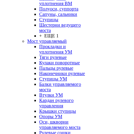
уплотнения ВМ
Полуоси, суппорта
Сапуны, сальники
Ступицы
Шестерни ведущего
моста
+ ЕЩЕ 1
Мост управляемый
Прокладки и
уплотнения УМ
Тяги рулевые
Кулаки поворотные
Пальцы рулевые
Наконечники рулевые
Ступицы УМ
Балки управляемого
моста
Втулки УМ
Кардан рулевого
управления
Крышки ступицы
Опоры УМ
Оси, шкворни
управляемого моста
Рулевые сошки