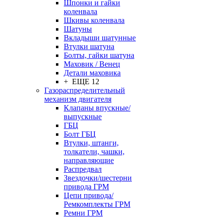
Шпонки и гайки
коленвала
Шкивы коленвала
Шатуны
Вкладыши шатунные
Втулки шатуна
Болты, гайки шатуна
Маховик / Венец
Детали маховика
+ ЕЩЕ 12
Газораспределительный
механизм двигателя
Клапаны впускные/
выпускные
ГБЦ
Болт ГБЦ
Втулки, штанги,
толкатели, чашки,
направляющие
Распредвал
Звездочки/шестерни
привода ГРМ
Цепи привода/
Ремкомплекты ГРМ
Ремни ГРМ