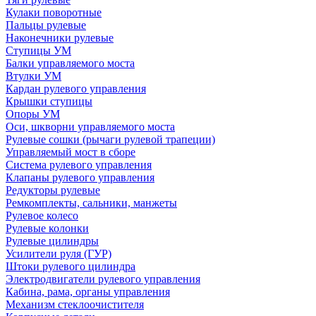
Кулаки поворотные
Пальцы рулевые
Наконечники рулевые
Ступицы УМ
Балки управляемого моста
Втулки УМ
Кардан рулевого управления
Крышки ступицы
Опоры УМ
Оси, шкворни управляемого моста
Рулевые сошки (рычаги рулевой трапеции)
Управляемый мост в сборе
Система рулевого управления
Клапаны рулевого управления
Редукторы рулевые
Ремкомплекты, сальники, манжеты
Рулевое колесо
Рулевые колонки
Рулевые цилиндры
Усилители руля (ГУР)
Штоки рулевого цилиндра
Электродвигатели рулевого управления
Кабина, рама, органы управления
Механизм стеклоочистителя