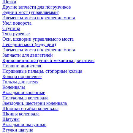
Щетки
Другие запчасти для погрузчиков
Задний мост (управляемый)
Элементы моста и крепление моста
Узел поворота
Ступица
Тяги рулевые
Оси, шкворни управляемого моста
Передний мост (ведущий)
Элементы моста и крепление моста
Запчасти для двигателей
Кривошипно-шатунный механизм двигателя
Поршни двигателя
Поршневые пальцы, стопорные кольца
Кольца поршневые
Гильзы двигателя
Коленвалы
Вкладыши коренные
Полукольца коленвала
Звездочки, шестерни коленвала
Шпонки и гайки коленвала
Шкивы коленвала
Шатуны
Вкладыши шатунные
Втулки шатуна