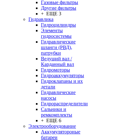
Газовые фильтры
Другие фильтры
+ ЕЩЕ 3
Гидравлика
Гидроцилиндры
Элементы
гидросистемы
Гидравлические
шланги (РВД),
патрубки
Ведущий вал /
Карданный вал
Гидромоторы
Гидроаккумуляторы
Гидроклапаны и их
детали
Гидравлические
насосы
Гидрораспределители
Сальники и
ремкомплекты
+ ЕЩЕ 6
Электрооборудование
Аккумулятороные
батареи