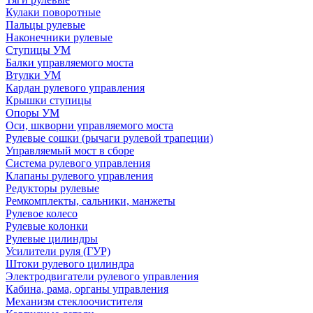
Кулаки поворотные
Пальцы рулевые
Наконечники рулевые
Ступицы УМ
Балки управляемого моста
Втулки УМ
Кардан рулевого управления
Крышки ступицы
Опоры УМ
Оси, шкворни управляемого моста
Рулевые сошки (рычаги рулевой трапеции)
Управляемый мост в сборе
Система рулевого управления
Клапаны рулевого управления
Редукторы рулевые
Ремкомплекты, сальники, манжеты
Рулевое колесо
Рулевые колонки
Рулевые цилиндры
Усилители руля (ГУР)
Штоки рулевого цилиндра
Электродвигатели рулевого управления
Кабина, рама, органы управления
Механизм стеклоочистителя