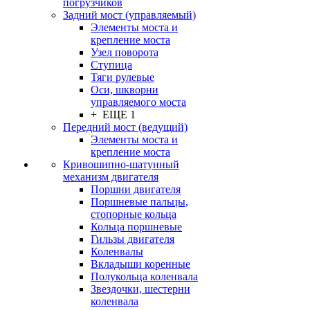
погрузчиков
Задний мост (управляемый)
Элементы моста и
крепление моста
Узел поворота
Ступица
Тяги рулевые
Оси, шкворни
управляемого моста
+ ЕЩЕ 1
Передний мост (ведущий)
Элементы моста и
крепление моста
Кривошипно-шатунный
механизм двигателя
Поршни двигателя
Поршневые пальцы,
стопорные кольца
Кольца поршневые
Гильзы двигателя
Коленвалы
Вкладыши коренные
Полукольца коленвала
Звездочки, шестерни
коленвала