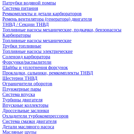
Патрубки водяной помпы
Система питания
Ремкомплекты и детали карбюраторов
Ремень вентилятора (генератора) двигателя
ТНВД / Секции ТНВД
Топливные насосы механические, подкачки, бензонасосы
Карбюраторы
Топливные насосы механические
Трубки топливные
Топливные насосы электрические
Соленоид карбюратора
Форсунки/распылители
Шайбы и уплотнения форсунок
Прокладки, сальники, ремкомплекты ТНВД
Шестерни ТНВД
Ограничители оборотов
Плунжерные пары
Система впуска
Турбины двигателя
Впускные коллекторы
Дроссельные заслонки
Охладители турбокомпрессоров
Система смазки двигателя
Детали масляного насоса
Масляные щупы