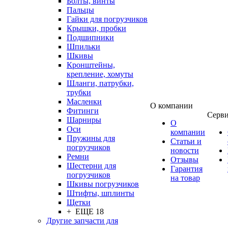
Болты, винты
Пальцы
Гайки для погрузчиков
Крышки, пробки
Подшипники
Шпильки
Шкивы
Кронштейны,
крепление, хомуты
Шланги, патрубки,
трубки
Масленки
О компании
Фитинги
Серв
Шарниры
О
Оси
компании
Пружины для
Статьи и
погрузчиков
новости
Ремни
Отзывы
Шестерни для
Гарантия
погрузчиков
на товар
Шкивы погрузчиков
Штифты, шплинты
Щетки
+ ЕЩЕ 18
Другие запчасти для