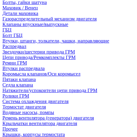
Болты, гайки шатуна
Маховик / Венец
Детали маховика
Газораспределительный механизм двигателя
Клапаны впускные/выпускные
ГБЦ
Болт ГБЦ
Втулки, штанги, толкатели, чашки, направляющие
Распредвал
Звездочки/шестерни привода ГРМ
Цепи привода/Ремкомплекты ГРМ
Ремни ГРМ
Втулки распредвала
Коромысла клапанов/Оси коромысел
Пятаки клапана
Седла клапана
Натяжители/успокоители цепи привода ГРМ
Ролики ГРМ
Система охлаждения двигателя
Термостат двигателя
Водяные насосы, помпы
Ремень вентилятора (генератора) двигателя
Крыльчатки вентилятора двигателя
Прочее
Крышки, корпусы термостата