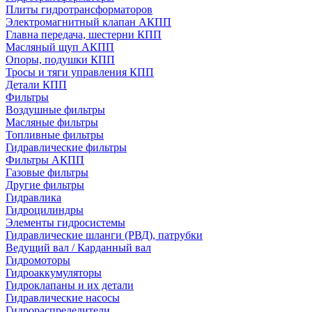
Плиты гидротрансформаторов
Электромагнитный клапан АКПП
Главна передача, шестерни КПП
Масляный щуп АКПП
Опоры, подушки КПП
Тросы и тяги управления КПП
Детали КПП
Фильтры
Воздушные фильтры
Масляные фильтры
Топливные фильтры
Гидравлические фильтры
Фильтры АКПП
Газовые фильтры
Другие фильтры
Гидравлика
Гидроцилиндры
Элементы гидросистемы
Гидравлические шланги (РВД), патрубки
Ведущий вал / Карданный вал
Гидромоторы
Гидроаккумуляторы
Гидроклапаны и их детали
Гидравлические насосы
Гидрораспределители