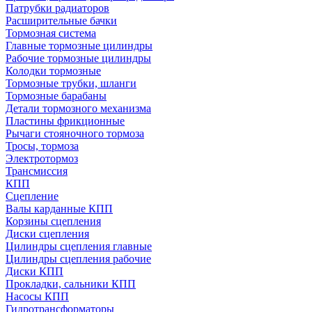
Патрубки радиаторов
Расширительные бачки
Тормозная система
Главные тормозные цилиндры
Рабочие тормозные цилиндры
Колодки тормозные
Тормозные трубки, шланги
Тормозные барабаны
Детали тормозного механизма
Пластины фрикционные
Рычаги стояночного тормоза
Тросы, тормоза
Электротормоз
Трансмиссия
КПП
Сцепление
Валы карданные КПП
Корзины сцепления
Диски сцепления
Цилиндры сцепления главные
Цилиндры сцепления рабочие
Диски КПП
Прокладки, сальники КПП
Насосы КПП
Гидротрансформаторы