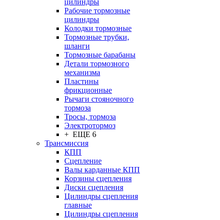
цилиндры
Рабочие тормозные
цилиндры
Колодки тормозные
Тормозные трубки,
шланги
Тормозные барабаны
Детали тормозного
механизма
Пластины
фрикционные
Рычаги стояночного
тормоза
Тросы, тормоза
Электротормоз
+ ЕЩЕ 6
Трансмиссия
КПП
Сцепление
Валы карданные КПП
Корзины сцепления
Диски сцепления
Цилиндры сцепления
главные
Цилиндры сцепления