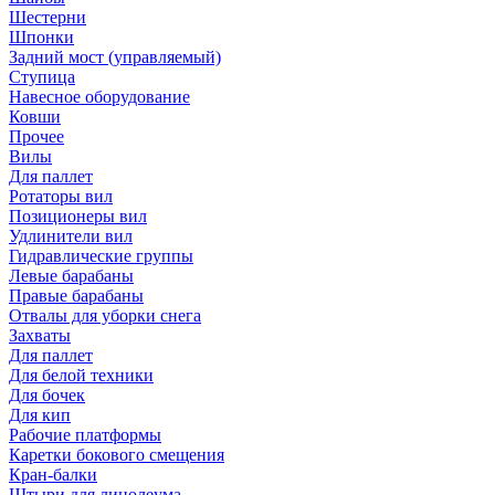
Шестерни
Шпонки
Задний мост (управляемый)
Ступица
Навесное оборудование
Ковши
Прочее
Вилы
Для паллет
Ротаторы вил
Позиционеры вил
Удлинители вил
Гидравлические группы
Левые барабаны
Правые барабаны
Отвалы для уборки снега
Захваты
Для паллет
Для белой техники
Для бочек
Для кип
Рабочие платформы
Каретки бокового смещения
Кран-балки
Штыри для линолеума