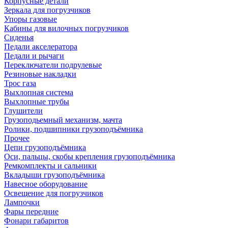
Корпусные детали
Зеркала для погрузчиков
Упоры газовые
Кабины для вилочных погрузчиков
Сиденья
Педали акселератора
Педали и рычаги
Переключатели подрулевые
Резиновые накладки
Трос газа
Выхлопная система
Выхлопные трубы
Глушители
Грузоподьемный механизм, мачта
Ролики, подшипники грузоподъёмника
Прочее
Цепи грузоподъёмника
Оси, пальцы, скобы крепления грузоподъёмника
Ремкомплекты и сальники
Вкладыши грузоподъёмника
Навесное оборудование
Освещение для погрузчиков
Лампочки
Фары передние
Фонари габаритов