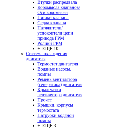
Втулки распредвала
Коромысла клапанов/
Оси коромысел
Пятаки клапана
Седла клапана
Натяжители/
успокоители цепи
привода ГРМ
Ролики ГРМ
+ ЕЩЕ 10
Система охлаждения
двигателя
Термостат двигателя
Водяные насосы,
помпы
Ремень вентилятора
(генератора) двигателя
Крыльчатки
вентилятора двигателя
Прочее
Крышки, корпусы
термостата
Патрубки водяной
помпы
+ ЕЩЕ 3