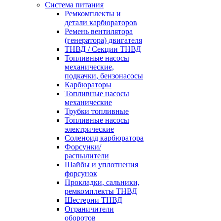
Система питания
Ремкомплекты и
детали карбюраторов
Ремень вентилятора
(генератора) двигателя
ТНВД / Секции ТНВД
Топливные насосы
механические,
подкачки, бензонасосы
Карбюраторы
Топливные насосы
механические
Трубки топливные
Топливные насосы
электрические
Соленоид карбюратора
Форсунки/
распылители
Шайбы и уплотнения
форсунок
Прокладки, сальники,
ремкомплекты ТНВД
Шестерни ТНВД
Ограничители
оборотов