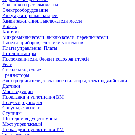
Сальники и ремкомплекты
Электрооборудование
Аккумулятороные батареи
Замки зажигания, выключатели массы
Кабель
Контакты
Микровыключатели, выключатели, переключатели
Панели приборов, счетчики моточасов
Платы управления. Платы
Потенциометры
Предохранители, блоки предохранителей
Реле
Сигналы звуковые
Транзисторы
Электродвигатели, электровентиляторы, электроджойстики
Датчики
Мост ведущий
Прокладки и уплотнения ВМ
Полуоси, суппорта
Сапуны, сальники
Ступицы
Шестерни ведущего моста
Мост управляемый
Прокладки и уплотнения УМ
Тяги рулевые