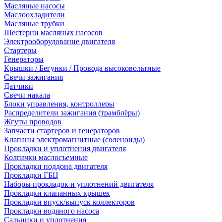
Масляные насосы
Маслоохладители
Масляные трубки
Шестерни масляных насосов
Электрооборудование двигателя
Стартеры
Генераторы
Крышки / Бегунки / Провода высоковольтные
Свечи зажигания
Датчики
Свечи накала
Блоки управления, контроллеры
Распределители зажигания (трамблёры)
Жгуты проводов
Запчасти стартеров и генераторов
Клапаны электромагнитные (соленоиды)
Прокладки и уплотнения двигателя
Колпачки маслосъемные
Прокладки поддона двигателя
Прокладки ГБЦ
Наборы прокладок и уплотнений двигателя
Прокладки клапанных крышек
Прокладки впуск/выпуск коллекторов
Прокладки водяного насоса
Сальники и уплотнения