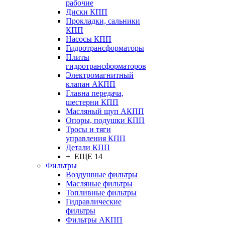
рабочие
Диски КПП
Прокладки, сальники
КПП
Насосы КПП
Гидротрансформаторы
Плиты
гидротрансформаторов
Электромагнитный
клапан АКПП
Главна передача,
шестерни КПП
Масляный щуп АКПП
Опоры, подушки КПП
Тросы и тяги
управления КПП
Детали КПП
+ ЕЩЕ 14
Фильтры
Воздушные фильтры
Масляные фильтры
Топливные фильтры
Гидравлические
фильтры
Фильтры АКПП