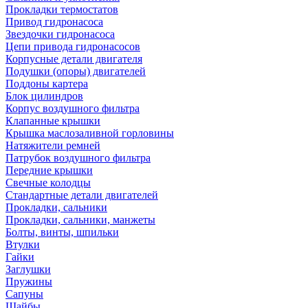
Прокладки термостатов
Привод гидронасоса
Звездочки гидронасоса
Цепи привода гидронасосов
Корпусные детали двигателя
Подушки (опоры) двигателей
Поддоны картера
Блок цилиндров
Корпус воздушного фильтра
Клапанные крышки
Крышка маслозаливной горловины
Натяжители ремней
Патрубок воздушного фильтра
Передние крышки
Свечные колодцы
Стандартные детали двигателей
Прокладки, сальники
Прокладки, сальники, манжеты
Болты, винты, шпильки
Втулки
Гайки
Заглушки
Пружины
Сапуны
Шайбы