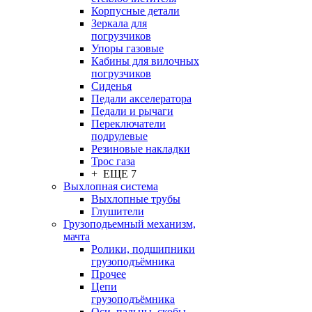
Корпусные детали
Зеркала для
погрузчиков
Упоры газовые
Кабины для вилочных
погрузчиков
Сиденья
Педали акселератора
Педали и рычаги
Переключатели
подрулевые
Резиновые накладки
Трос газа
+ ЕЩЕ 7
Выхлопная система
Выхлопные трубы
Глушители
Грузоподьемный механизм,
мачта
Ролики, подшипники
грузоподъёмника
Прочее
Цепи
грузоподъёмника
Оси, пальцы, скобы