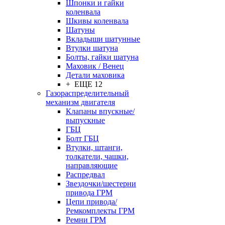
Шпонки и гайки
коленвала
Шкивы коленвала
Шатуны
Вкладыши шатунные
Втулки шатуна
Болты, гайки шатуна
Маховик / Венец
Детали маховика
+ ЕЩЕ 12
Газораспределительный
механизм двигателя
Клапаны впускные/
выпускные
ГБЦ
Болт ГБЦ
Втулки, штанги,
толкатели, чашки,
направляющие
Распредвал
Звездочки/шестерни
привода ГРМ
Цепи привода/
Ремкомплекты ГРМ
Ремни ГРМ