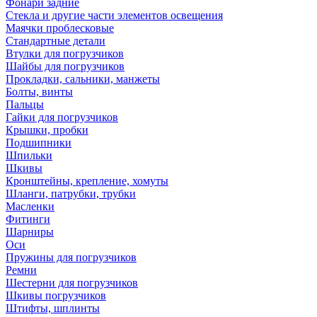
Фонари задние
Стекла и другие части элементов освещения
Маячки проблесковые
Стандартные детали
Втулки для погрузчиков
Шайбы для погрузчиков
Прокладки, сальники, манжеты
Болты, винты
Пальцы
Гайки для погрузчиков
Крышки, пробки
Подшипники
Шпильки
Шкивы
Кронштейны, крепление, хомуты
Шланги, патрубки, трубки
Масленки
Фитинги
Шарниры
Оси
Пружины для погрузчиков
Ремни
Шестерни для погрузчиков
Шкивы погрузчиков
Штифты, шплинты