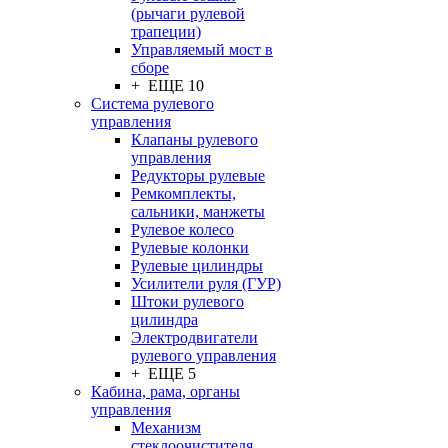
(рычаги рулевой
трапеции)
Управляемый мост в
сборе
+ ЕЩЕ 10
Система рулевого
управления
Клапаны рулевого
управления
Редукторы рулевые
Ремкомплекты,
сальники, манжеты
Рулевое колесо
Рулевые колонки
Рулевые цилиндры
Усилители руля (ГУР)
Штоки рулевого
цилиндра
Электродвигатели
рулевого управления
+ ЕЩЕ 5
Кабина, рама, органы
управления
Механизм
стеклоочистителя