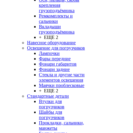
крепления
грузоподъёмника
Ремкомплекты и
сальники
Вкладыши
грузоподъёмника
+ ЕЩЕ 2
Навесное оборудование
Освещение для погрузчиков
Лампочки
Фары передние
Фонари габаритов
Фонари задние
Стекла и другие части
элементов освещения
Маячки проблесковые
+ ЕЩЕ 2
Стандартные детали
Втулки для
погрузчиков
Шайбы для
погрузчиков
Прокладки, сальники,
манжеты