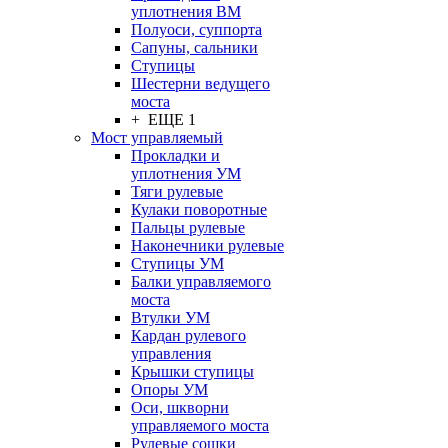
уплотнения ВМ
Полуоси, суппорта
Сапуны, сальники
Ступицы
Шестерни ведущего
моста
+ ЕЩЕ 1
Мост управляемый
Прокладки и
уплотнения УМ
Тяги рулевые
Кулаки поворотные
Пальцы рулевые
Наконечники рулевые
Ступицы УМ
Балки управляемого
моста
Втулки УМ
Кардан рулевого
управления
Крышки ступицы
Опоры УМ
Оси, шкворни
управляемого моста
Рулевые сошки