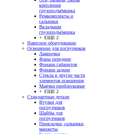
крепления
грузоподъёмника
Ремкомплекты и
сальники
Вкладыши
грузоподъёмника
+ ЕЩЕ 2
Навесное оборудование
Освещение для погрузчиков
Лампочки
Фары передние
Фонари габаритов
Фонари задние
Стекла и другие части
элементов освещения
Маячки проблесковые
+ ЕЩЕ 2
Стандартные детали
Втулки для
погрузчиков
Шайбы для
погрузчиков
Прокладки, сальники,
манжеты