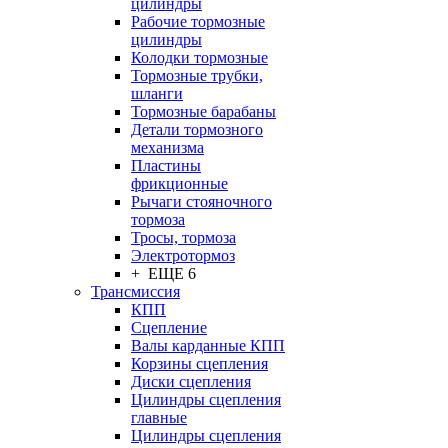
цилиндры
Рабочие тормозные
цилиндры
Колодки тормозные
Тормозные трубки,
шланги
Тормозные барабаны
Детали тормозного
механизма
Пластины
фрикционные
Рычаги стояночного
тормоза
Тросы, тормоза
Электротормоз
+ ЕЩЕ 6
Трансмиссия
КПП
Сцепление
Валы карданные КПП
Корзины сцепления
Диски сцепления
Цилиндры сцепления
главные
Цилиндры сцепления