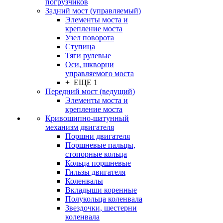
погрузчиков
Задний мост (управляемый)
Элементы моста и
крепление моста
Узел поворота
Ступица
Тяги рулевые
Оси, шкворни
управляемого моста
+ ЕЩЕ 1
Передний мост (ведущий)
Элементы моста и
крепление моста
Кривошипно-шатунный
механизм двигателя
Поршни двигателя
Поршневые пальцы,
стопорные кольца
Кольца поршневые
Гильзы двигателя
Коленвалы
Вкладыши коренные
Полукольца коленвала
Звездочки, шестерни
коленвала