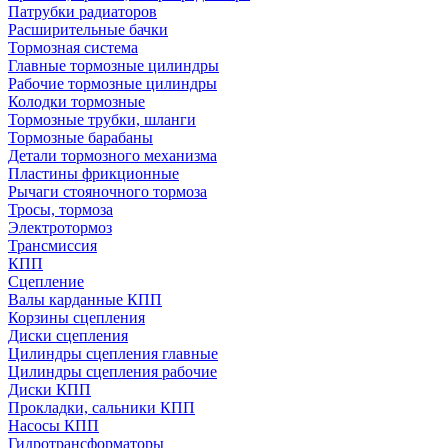
Патрубки радиаторов
Расширительные бачки
Тормозная система
Главные тормозные цилиндры
Рабочие тормозные цилиндры
Колодки тормозные
Тормозные трубки, шланги
Тормозные барабаны
Детали тормозного механизма
Пластины фрикционные
Рычаги стояночного тормоза
Тросы, тормоза
Электротормоз
Трансмиссия
КПП
Сцепление
Валы карданные КПП
Корзины сцепления
Диски сцепления
Цилиндры сцепления главные
Цилиндры сцепления рабочие
Диски КПП
Прокладки, сальники КПП
Насосы КПП
Гидротрансформаторы