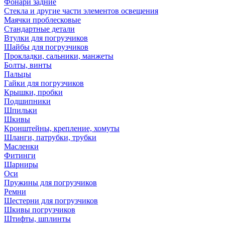
Фонари задние
Стекла и другие части элементов освещения
Маячки проблесковые
Стандартные детали
Втулки для погрузчиков
Шайбы для погрузчиков
Прокладки, сальники, манжеты
Болты, винты
Пальцы
Гайки для погрузчиков
Крышки, пробки
Подшипники
Шпильки
Шкивы
Кронштейны, крепление, хомуты
Шланги, патрубки, трубки
Масленки
Фитинги
Шарниры
Оси
Пружины для погрузчиков
Ремни
Шестерни для погрузчиков
Шкивы погрузчиков
Штифты, шплинты