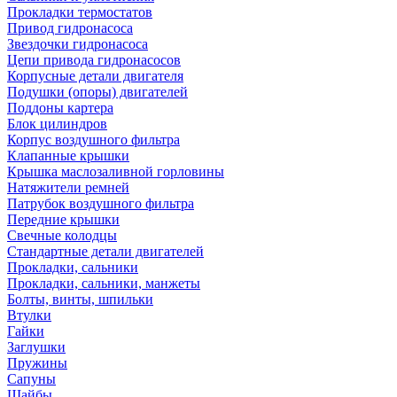
Прокладки термостатов
Привод гидронасоса
Звездочки гидронасоса
Цепи привода гидронасосов
Корпусные детали двигателя
Подушки (опоры) двигателей
Поддоны картера
Блок цилиндров
Корпус воздушного фильтра
Клапанные крышки
Крышка маслозаливной горловины
Натяжители ремней
Патрубок воздушного фильтра
Передние крышки
Свечные колодцы
Стандартные детали двигателей
Прокладки, сальники
Прокладки, сальники, манжеты
Болты, винты, шпильки
Втулки
Гайки
Заглушки
Пружины
Сапуны
Шайбы