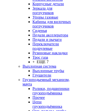
Корпусные детали
Зеркала для
погрузчиков
Упоры газовые
Кабины для вилочных
погрузчиков
Сиденья
Педали акселератора
Педали и рычаги
Переключатели
подрулевые
Резиновые накладки
Трос газа
+ ЕЩЕ 7
Выхлопная система
Выхлопные трубы
Глушители
Грузоподьемный механизм,
мачта
Ролики, подшипники
грузоподъёмника
Прочее
Цепи
грузоподъёмника
Оси, пальцы, скобы