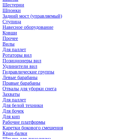
Шестерни
Шпонки
Задний мост (управляемый)
Ступица
Навесное оборудование
Ковши
Прочее
Вилы
Для паллет
Ротаторы вил
Позиционеры вил
Удлинители вил
Гидравлические группы
Левые барабаны
Правые барабаны
Отвалы для уборки снега
Захваты
Для паллет
Для белой техники
Для бочек
Для кип
Рабочие платформы
Каретки бокового смещения
Кран-балки
Штыри для линолеума