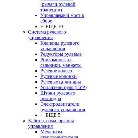
(рычаги рулевой
трапеции)
Управляемый мост в
сборе
+ ЕЩЕ 10
Система рулевого
управления
Клапаны рулевого
управления
Редукторы рулевые
Ремкомплекты,
сальники, манжеты
Рулевое колесо
Рулевые колонки
Рулевые цилиндры
Усилители руля (ГУР)
Штоки рулевого
цилиндра
Электродвигатели
рулевого управления
+ ЕЩЕ 5
Кабина, рама, органы
управления
Механизм
стеклоочистителя