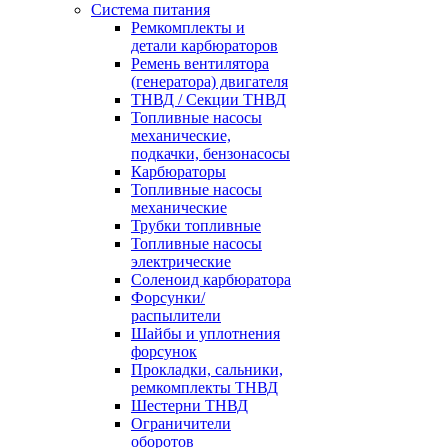
Система питания
Ремкомплекты и
детали карбюраторов
Ремень вентилятора
(генератора) двигателя
ТНВД / Секции ТНВД
Топливные насосы
механические,
подкачки, бензонасосы
Карбюраторы
Топливные насосы
механические
Трубки топливные
Топливные насосы
электрические
Соленоид карбюратора
Форсунки/
распылители
Шайбы и уплотнения
форсунок
Прокладки, сальники,
ремкомплекты ТНВД
Шестерни ТНВД
Ограничители
оборотов