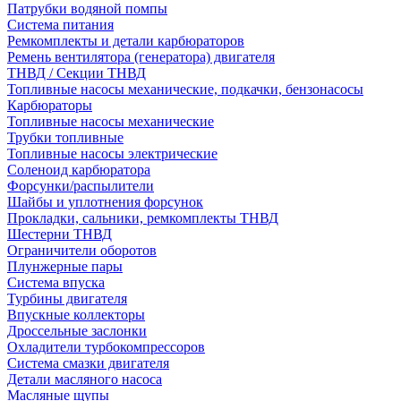
Патрубки водяной помпы
Система питания
Ремкомплекты и детали карбюраторов
Ремень вентилятора (генератора) двигателя
ТНВД / Секции ТНВД
Топливные насосы механические, подкачки, бензонасосы
Карбюраторы
Топливные насосы механические
Трубки топливные
Топливные насосы электрические
Соленоид карбюратора
Форсунки/распылители
Шайбы и уплотнения форсунок
Прокладки, сальники, ремкомплекты ТНВД
Шестерни ТНВД
Ограничители оборотов
Плунжерные пары
Система впуска
Турбины двигателя
Впускные коллекторы
Дроссельные заслонки
Охладители турбокомпрессоров
Система смазки двигателя
Детали масляного насоса
Масляные щупы