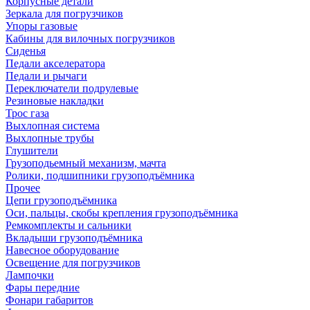
Корпусные детали
Зеркала для погрузчиков
Упоры газовые
Кабины для вилочных погрузчиков
Сиденья
Педали акселератора
Педали и рычаги
Переключатели подрулевые
Резиновые накладки
Трос газа
Выхлопная система
Выхлопные трубы
Глушители
Грузоподьемный механизм, мачта
Ролики, подшипники грузоподъёмника
Прочее
Цепи грузоподъёмника
Оси, пальцы, скобы крепления грузоподъёмника
Ремкомплекты и сальники
Вкладыши грузоподъёмника
Навесное оборудование
Освещение для погрузчиков
Лампочки
Фары передние
Фонари габаритов