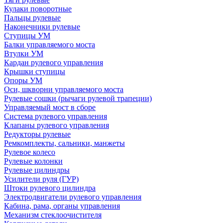
Кулаки поворотные
Пальцы рулевые
Наконечники рулевые
Ступицы УМ
Балки управляемого моста
Втулки УМ
Кардан рулевого управления
Крышки ступицы
Опоры УМ
Оси, шкворни управляемого моста
Рулевые сошки (рычаги рулевой трапеции)
Управляемый мост в сборе
Система рулевого управления
Клапаны рулевого управления
Редукторы рулевые
Ремкомплекты, сальники, манжеты
Рулевое колесо
Рулевые колонки
Рулевые цилиндры
Усилители руля (ГУР)
Штоки рулевого цилиндра
Электродвигатели рулевого управления
Кабина, рама, органы управления
Механизм стеклоочистителя