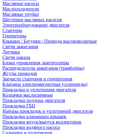
Масляные насосы
Маслоохладители
Масляные трубки
Шестерни масляных насосов
Электрооборудование двигателя
Стартеры
Генераторы
Крышки / Бегунки / Провода высоковольтные
Свечи зажигания
Датчики
Свечи накала
Блоки управления, контроллеры
Распределители зажигания (трамблёры)
Жгуты проводов
Запчасти стартеров и генераторов
Клапаны электромагнитные (соленоиды)
Прокладки и уплотнения двигателя
Колпачки маслосъемные
Прокладки поддона двигателя
Прокладки ГБЦ
Наборы прокладок и уплотнений двигателя
Прокладки клапанных крышек
Прокладки впуск/выпуск коллекторов
Прокладки водяного насоса
Сальники и уплотнения