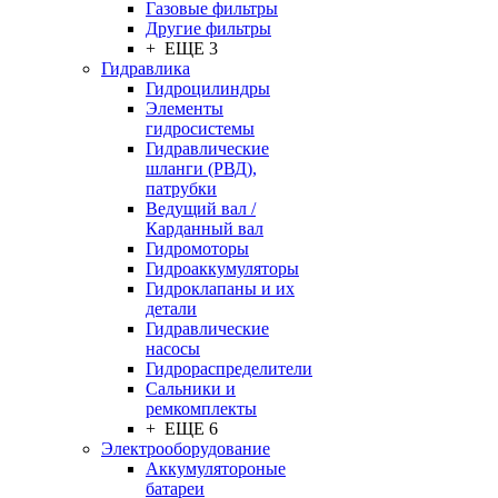
Газовые фильтры
Другие фильтры
+ ЕЩЕ 3
Гидравлика
Гидроцилиндры
Элементы
гидросистемы
Гидравлические
шланги (РВД),
патрубки
Ведущий вал /
Карданный вал
Гидромоторы
Гидроаккумуляторы
Гидроклапаны и их
детали
Гидравлические
насосы
Гидрораспределители
Сальники и
ремкомплекты
+ ЕЩЕ 6
Электрооборудование
Аккумулятороные
батареи