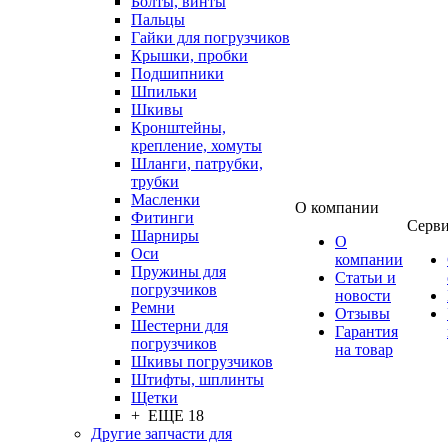
Болты, винты
Пальцы
Гайки для погрузчиков
Крышки, пробки
Подшипники
Шпильки
Шкивы
Кронштейны,
крепление, хомуты
Шланги, патрубки,
трубки
Масленки
О компании
Фитинги
Серв
Шарниры
О
Оси
компании
Пружины для
Статьи и
погрузчиков
новости
Ремни
Отзывы
Шестерни для
Гарантия
погрузчиков
на товар
Шкивы погрузчиков
Штифты, шплинты
Щетки
+ ЕЩЕ 18
Другие запчасти для