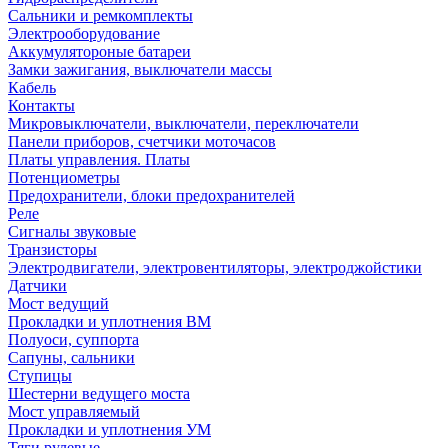
Сальники и ремкомплекты
Электрооборудование
Аккумулятороные батареи
Замки зажигания, выключатели массы
Кабель
Контакты
Микровыключатели, выключатели, переключатели
Панели приборов, счетчики моточасов
Платы управления. Платы
Потенциометры
Предохранители, блоки предохранителей
Реле
Сигналы звуковые
Транзисторы
Электродвигатели, электровентиляторы, электроджойстики
Датчики
Мост ведущий
Прокладки и уплотнения ВМ
Полуоси, суппорта
Сапуны, сальники
Ступицы
Шестерни ведущего моста
Мост управляемый
Прокладки и уплотнения УМ
Тяги рулевые