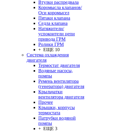
Втулки распредвала
Коромысла клапанов/
Оси коромысел
Пятаки клапана
Седла клапана
Натяжители/
успокоители цепи
привода ГРМ
Ролики ГРМ
+ ЕЩЕ 10
Система охлаждения
двигателя
Термостат двигателя
Водяные насосы,
помпы
Ремень вентилятора
(генератора) двигателя
Крыльчатки
вентилятора двигателя
Прочее
Крышки, корпусы
термостата
Патрубки водяной
помпы
+ ЕЩЕ 3