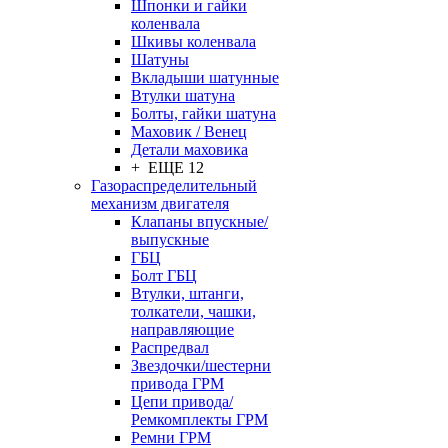
Шпонки и гайки
коленвала
Шкивы коленвала
Шатуны
Вкладыши шатунные
Втулки шатуна
Болты, гайки шатуна
Маховик / Венец
Детали маховика
+ ЕЩЕ 12
Газораспределительный
механизм двигателя
Клапаны впускные/
выпускные
ГБЦ
Болт ГБЦ
Втулки, штанги,
толкатели, чашки,
направляющие
Распредвал
Звездочки/шестерни
привода ГРМ
Цепи привода/
Ремкомплекты ГРМ
Ремни ГРМ