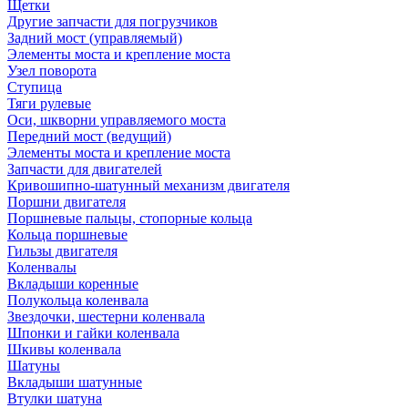
Щетки
Другие запчасти для погрузчиков
Задний мост (управляемый)
Элементы моста и крепление моста
Узел поворота
Ступица
Тяги рулевые
Оси, шкворни управляемого моста
Передний мост (ведущий)
Элементы моста и крепление моста
Запчасти для двигателей
Кривошипно-шатунный механизм двигателя
Поршни двигателя
Поршневые пальцы, стопорные кольца
Кольца поршневые
Гильзы двигателя
Коленвалы
Вкладыши коренные
Полукольца коленвала
Звездочки, шестерни коленвала
Шпонки и гайки коленвала
Шкивы коленвала
Шатуны
Вкладыши шатунные
Втулки шатуна