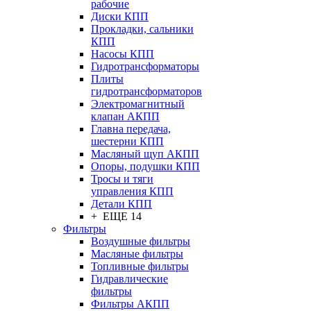
рабочие
Диски КПП
Прокладки, сальники
КПП
Насосы КПП
Гидротрансформаторы
Плиты
гидротрансформаторов
Электромагнитный
клапан АКПП
Главна передача,
шестерни КПП
Масляный щуп АКПП
Опоры, подушки КПП
Тросы и тяги
управления КПП
Детали КПП
+ ЕЩЕ 14
Фильтры
Воздушные фильтры
Масляные фильтры
Топливные фильтры
Гидравлические
фильтры
Фильтры АКПП