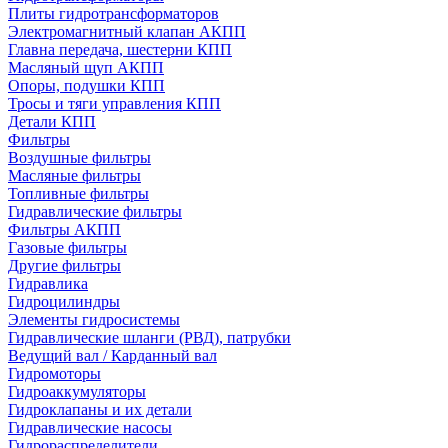
Плиты гидротрансформаторов
Электромагнитный клапан АКПП
Главна передача, шестерни КПП
Масляный щуп АКПП
Опоры, подушки КПП
Тросы и тяги управления КПП
Детали КПП
Фильтры
Воздушные фильтры
Масляные фильтры
Топливные фильтры
Гидравлические фильтры
Фильтры АКПП
Газовые фильтры
Другие фильтры
Гидравлика
Гидроцилиндры
Элементы гидросистемы
Гидравлические шланги (РВД), патрубки
Ведущий вал / Карданный вал
Гидромоторы
Гидроаккумуляторы
Гидроклапаны и их детали
Гидравлические насосы
Гидрораспределители