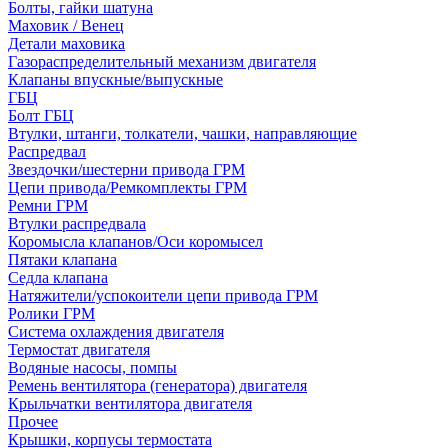
Болты, гайки шатуна
Маховик / Венец
Детали маховика
Газораспределительный механизм двигателя
Клапаны впускные/выпускные
ГБЦ
Болт ГБЦ
Втулки, штанги, толкатели, чашки, направляющие
Распредвал
Звездочки/шестерни привода ГРМ
Цепи привода/Ремкомплекты ГРМ
Ремни ГРМ
Втулки распредвала
Коромысла клапанов/Оси коромысел
Пятаки клапана
Седла клапана
Натяжители/успокоители цепи привода ГРМ
Ролики ГРМ
Система охлаждения двигателя
Термостат двигателя
Водяные насосы, помпы
Ремень вентилятора (генератора) двигателя
Крыльчатки вентилятора двигателя
Прочее
Крышки, корпусы термостата