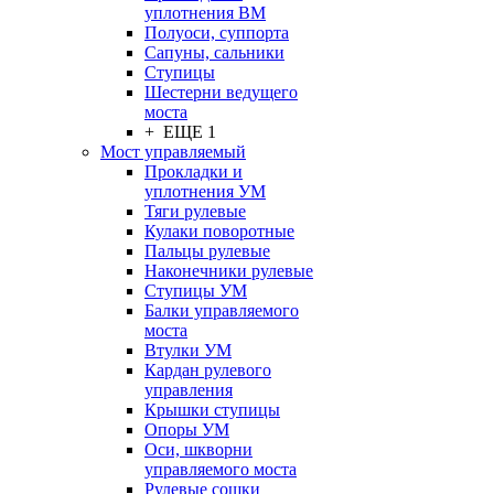
уплотнения ВМ
Полуоси, суппорта
Сапуны, сальники
Ступицы
Шестерни ведущего
моста
+ ЕЩЕ 1
Мост управляемый
Прокладки и
уплотнения УМ
Тяги рулевые
Кулаки поворотные
Пальцы рулевые
Наконечники рулевые
Ступицы УМ
Балки управляемого
моста
Втулки УМ
Кардан рулевого
управления
Крышки ступицы
Опоры УМ
Оси, шкворни
управляемого моста
Рулевые сошки