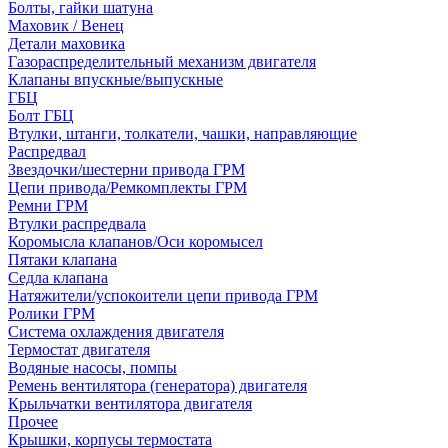
Болты, гайки шатуна
Маховик / Венец
Детали маховика
Газораспределительный механизм двигателя
Клапаны впускные/выпускные
ГБЦ
Болт ГБЦ
Втулки, штанги, толкатели, чашки, направляющие
Распредвал
Звездочки/шестерни привода ГРМ
Цепи привода/Ремкомплекты ГРМ
Ремни ГРМ
Втулки распредвала
Коромысла клапанов/Оси коромысел
Пятаки клапана
Седла клапана
Натяжители/успокоители цепи привода ГРМ
Ролики ГРМ
Система охлаждения двигателя
Термостат двигателя
Водяные насосы, помпы
Ремень вентилятора (генератора) двигателя
Крыльчатки вентилятора двигателя
Прочее
Крышки, корпусы термостата