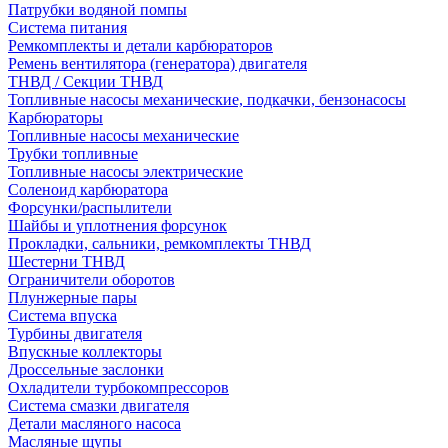
Патрубки водяной помпы
Система питания
Ремкомплекты и детали карбюраторов
Ремень вентилятора (генератора) двигателя
ТНВД / Секции ТНВД
Топливные насосы механические, подкачки, бензонасосы
Карбюраторы
Топливные насосы механические
Трубки топливные
Топливные насосы электрические
Соленоид карбюратора
Форсунки/распылители
Шайбы и уплотнения форсунок
Прокладки, сальники, ремкомплекты ТНВД
Шестерни ТНВД
Ограничители оборотов
Плунжерные пары
Система впуска
Турбины двигателя
Впускные коллекторы
Дроссельные заслонки
Охладители турбокомпрессоров
Система смазки двигателя
Детали масляного насоса
Масляные щупы