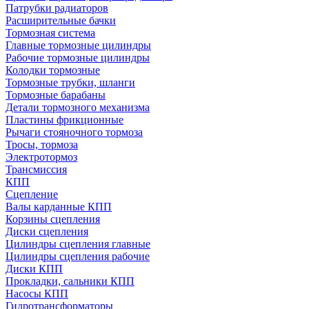
Патрубки радиаторов
Расширительные бачки
Тормозная система
Главные тормозные цилиндры
Рабочие тормозные цилиндры
Колодки тормозные
Тормозные трубки, шланги
Тормозные барабаны
Детали тормозного механизма
Пластины фрикционные
Рычаги стояночного тормоза
Тросы, тормоза
Электротормоз
Трансмиссия
КПП
Сцепление
Валы карданные КПП
Корзины сцепления
Диски сцепления
Цилиндры сцепления главные
Цилиндры сцепления рабочие
Диски КПП
Прокладки, сальники КПП
Насосы КПП
Гидротрансформаторы