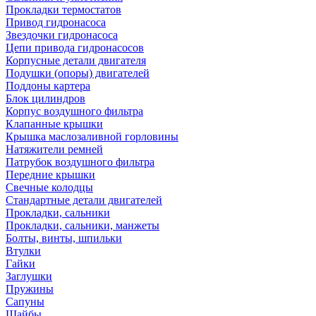
Прокладки термостатов
Привод гидронасоса
Звездочки гидронасоса
Цепи привода гидронасосов
Корпусные детали двигателя
Подушки (опоры) двигателей
Поддоны картера
Блок цилиндров
Корпус воздушного фильтра
Клапанные крышки
Крышка маслозаливной горловины
Натяжители ремней
Патрубок воздушного фильтра
Передние крышки
Свечные колодцы
Стандартные детали двигателей
Прокладки, сальники
Прокладки, сальники, манжеты
Болты, винты, шпильки
Втулки
Гайки
Заглушки
Пружины
Сапуны
Шайбы