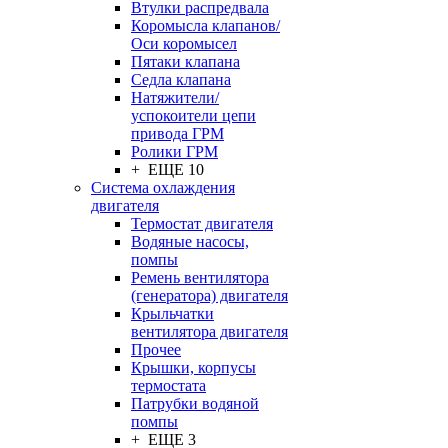
Втулки распредвала
Коромысла клапанов/
Оси коромысел
Пятаки клапана
Седла клапана
Натяжители/
успокоители цепи
привода ГРМ
Ролики ГРМ
+ ЕЩЕ 10
Система охлаждения
двигателя
Термостат двигателя
Водяные насосы,
помпы
Ремень вентилятора
(генератора) двигателя
Крыльчатки
вентилятора двигателя
Прочее
Крышки, корпусы
термостата
Патрубки водяной
помпы
+ ЕЩЕ 3