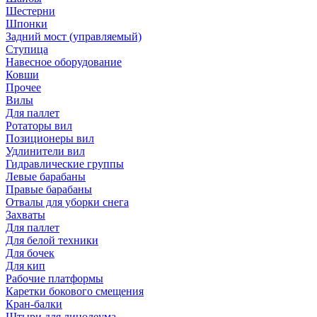
Шестерни
Шпонки
Задний мост (управляемый)
Ступица
Навесное оборудование
Ковши
Прочее
Вилы
Для паллет
Ротаторы вил
Позиционеры вил
Удлинители вил
Гидравлические группы
Левые барабаны
Правые барабаны
Отвалы для уборки снега
Захваты
Для паллет
Для белой техники
Для бочек
Для кип
Рабочие платформы
Каретки бокового смещения
Кран-балки
Штыри для линолеума