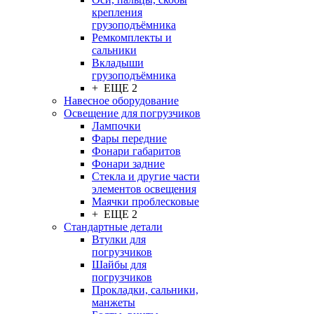
крепления
грузоподъёмника
Ремкомплекты и
сальники
Вкладыши
грузоподъёмника
+ ЕЩЕ 2
Навесное оборудование
Освещение для погрузчиков
Лампочки
Фары передние
Фонари габаритов
Фонари задние
Стекла и другие части
элементов освещения
Маячки проблесковые
+ ЕЩЕ 2
Стандартные детали
Втулки для
погрузчиков
Шайбы для
погрузчиков
Прокладки, сальники,
манжеты