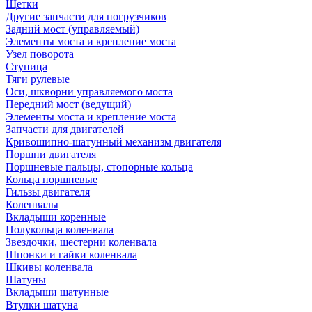
Щетки
Другие запчасти для погрузчиков
Задний мост (управляемый)
Элементы моста и крепление моста
Узел поворота
Ступица
Тяги рулевые
Оси, шкворни управляемого моста
Передний мост (ведущий)
Элементы моста и крепление моста
Запчасти для двигателей
Кривошипно-шатунный механизм двигателя
Поршни двигателя
Поршневые пальцы, стопорные кольца
Кольца поршневые
Гильзы двигателя
Коленвалы
Вкладыши коренные
Полукольца коленвала
Звездочки, шестерни коленвала
Шпонки и гайки коленвала
Шкивы коленвала
Шатуны
Вкладыши шатунные
Втулки шатуна