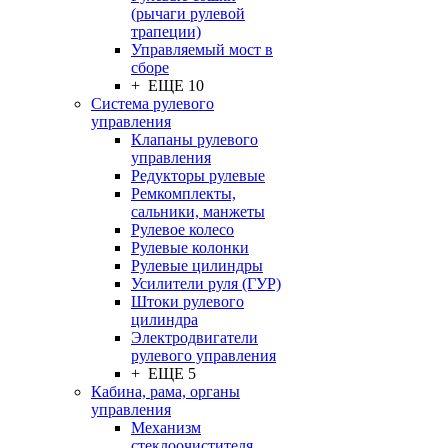
(рычаги рулевой
трапеции)
Управляемый мост в
сборе
+ ЕЩЕ 10
Система рулевого
управления
Клапаны рулевого
управления
Редукторы рулевые
Ремкомплекты,
сальники, манжеты
Рулевое колесо
Рулевые колонки
Рулевые цилиндры
Усилители руля (ГУР)
Штоки рулевого
цилиндра
Электродвигатели
рулевого управления
+ ЕЩЕ 5
Кабина, рама, органы
управления
Механизм
стеклоочистителя