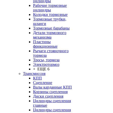
цилиндры
Рабочие тормозные
цилиндры
Колодки тормозные
Тормозные трубки,
шланги
Тормозные барабаны
Детали тормозного
механизма
Пластины
фрикционные
Рычаги стояночного
тормоза
Тросы, тормоза
Электротормоз
+ ЕЩЕ 6
Трансмиссия
КПП
Сцепление
Валы карданные КПП
Корзины сцепления
Диски сцепления
Цилиндры сцепления
главные
Цилиндры сцепления