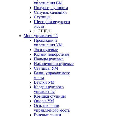
уплотнения ВМ
Полуоси, суппорта
Сапуны, сальники
Ступицы
Шестерни ведущего
моста
+ ЕЩЕ 1
Мост управляемый
Прокладки и
уплотнения УМ
Тяги рулевые
Кулаки поворотные
Пальцы рулевые
Наконечники рулевые
Ступицы УМ
Балки управляемого
моста
Втулки УМ
Кардан рулевого
управления
Крышки ступицы
Опоры УМ
Оси, шкворни
управляемого моста
Рулевые сошки