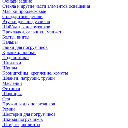
Фонари задние
Стекла и другие части элементов освещения
Маячки проблесковые
Стандартные детали
Втулки для погрузчиков
Шайбы для погрузчиков
Прокладки, сальники, манжеты
Болты, винты
Пальцы
Гайки для погрузчиков
Крышки, пробки
Подшипники
Шпильки
Шкивы
Кронштейны, крепление, хомуты
Шланги, патрубки, трубки
Масленки
Фитинги
Шарниры
Оси
Пружины для погрузчиков
Ремни
Шестерни для погрузчиков
Шкивы погрузчиков
Штифты, шплинты