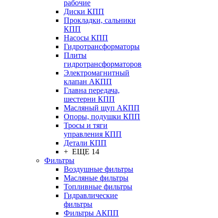
рабочие
Диски КПП
Прокладки, сальники
КПП
Насосы КПП
Гидротрансформаторы
Плиты
гидротрансформаторов
Электромагнитный
клапан АКПП
Главна передача,
шестерни КПП
Масляный щуп АКПП
Опоры, подушки КПП
Тросы и тяги
управления КПП
Детали КПП
+ ЕЩЕ 14
Фильтры
Воздушные фильтры
Масляные фильтры
Топливные фильтры
Гидравлические
фильтры
Фильтры АКПП