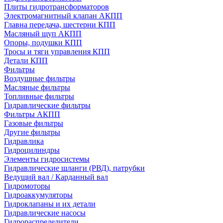
Плиты гидротрансформаторов
Электромагнитный клапан АКПП
Главна передача, шестерни КПП
Масляный щуп АКПП
Опоры, подушки КПП
Тросы и тяги управления КПП
Детали КПП
Фильтры
Воздушные фильтры
Масляные фильтры
Топливные фильтры
Гидравлические фильтры
Фильтры АКПП
Газовые фильтры
Другие фильтры
Гидравлика
Гидроцилиндры
Элементы гидросистемы
Гидравлические шланги (РВД), патрубки
Ведущий вал / Карданный вал
Гидромоторы
Гидроаккумуляторы
Гидроклапаны и их детали
Гидравлические насосы
Гидрораспределители