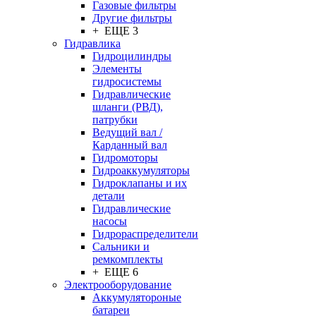
Газовые фильтры
Другие фильтры
+ ЕЩЕ 3
Гидравлика
Гидроцилиндры
Элементы
гидросистемы
Гидравлические
шланги (РВД),
патрубки
Ведущий вал /
Карданный вал
Гидромоторы
Гидроаккумуляторы
Гидроклапаны и их
детали
Гидравлические
насосы
Гидрораспределители
Сальники и
ремкомплекты
+ ЕЩЕ 6
Электрооборудование
Аккумулятороные
батареи