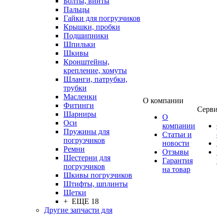
Болты, винты
Пальцы
Гайки для погрузчиков
Крышки, пробки
Подшипники
Шпильки
Шкивы
Кронштейны,
крепление, хомуты
Шланги, патрубки,
трубки
Масленки
О компании
Фитинги
Серв
Шарниры
О
Оси
компании
Пружины для
Статьи и
погрузчиков
новости
Ремни
Отзывы
Шестерни для
Гарантия
погрузчиков
на товар
Шкивы погрузчиков
Штифты, шплинты
Щетки
+ ЕЩЕ 18
Другие запчасти для