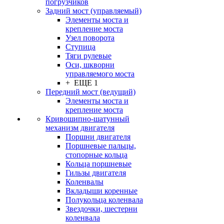
погрузчиков
Задний мост (управляемый)
Элементы моста и
крепление моста
Узел поворота
Ступица
Тяги рулевые
Оси, шкворни
управляемого моста
+ ЕЩЕ 1
Передний мост (ведущий)
Элементы моста и
крепление моста
Кривошипно-шатунный
механизм двигателя
Поршни двигателя
Поршневые пальцы,
стопорные кольца
Кольца поршневые
Гильзы двигателя
Коленвалы
Вкладыши коренные
Полукольца коленвала
Звездочки, шестерни
коленвала