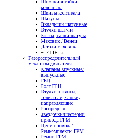
Шпонки и гайки
коленвала
Шкивы коленвала
Шатуны
Вкладыши шатунные
Втулки шатуна
Болты, гайки шатуна
Маховик / Венец
Детали маховика
+ ЕЩЕ 12
Газораспределительный
механизм двигателя
Клапаны впускные/
выпускные
ГБЦ
Болт ГБЦ
Втулки, штанги,
толкатели, чашки,
направляющие
Распредвал
Звездочки/шестерни
привода ГРМ
Цепи привода/
Ремкомплекты ГРМ
Ремни ГРМ