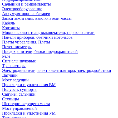
Сальники и ремкомплекты
Электрооборудование
Аккумулятороные батареи
Замки зажигания, выключатели массы
Кабель
Контакты
Микровыключатели, выключатели, переключатели
Панели приборов, счетчики моточасов
Платы управления. Платы
Потенциометры
Предохранители, блоки предохранителей
Реле
Сигналы звуковые
Транзисторы
Электродвигатели, электровентиляторы, электроджойстики
Датчики
Мост ведущий
Прокладки и уплотнения ВМ
Полуоси, суппорта
Сапуны, сальники
Ступицы
Шестерни ведущего моста
Мост управляемый
Прокладки и уплотнения УМ
Тяги рулевые