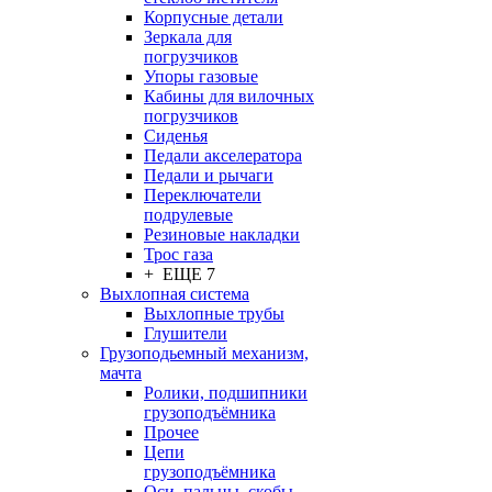
Корпусные детали
Зеркала для
погрузчиков
Упоры газовые
Кабины для вилочных
погрузчиков
Сиденья
Педали акселератора
Педали и рычаги
Переключатели
подрулевые
Резиновые накладки
Трос газа
+ ЕЩЕ 7
Выхлопная система
Выхлопные трубы
Глушители
Грузоподьемный механизм,
мачта
Ролики, подшипники
грузоподъёмника
Прочее
Цепи
грузоподъёмника
Оси, пальцы, скобы