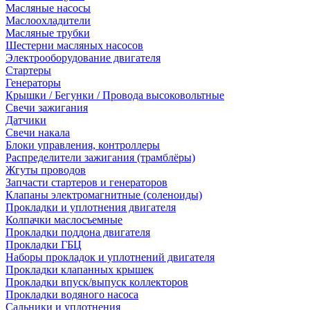
Масляные насосы
Маслоохладители
Масляные трубки
Шестерни масляных насосов
Электрооборудование двигателя
Стартеры
Генераторы
Крышки / Бегунки / Провода высоковольтные
Свечи зажигания
Датчики
Свечи накала
Блоки управления, контроллеры
Распределители зажигания (трамблёры)
Жгуты проводов
Запчасти стартеров и генераторов
Клапаны электромагнитные (соленоиды)
Прокладки и уплотнения двигателя
Колпачки маслосъемные
Прокладки поддона двигателя
Прокладки ГБЦ
Наборы прокладок и уплотнений двигателя
Прокладки клапанных крышек
Прокладки впуск/выпуск коллекторов
Прокладки водяного насоса
Сальники и уплотнения