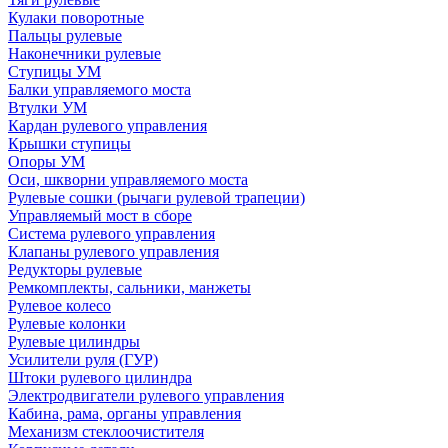
Кулаки поворотные
Пальцы рулевые
Наконечники рулевые
Ступицы УМ
Балки управляемого моста
Втулки УМ
Кардан рулевого управления
Крышки ступицы
Опоры УМ
Оси, шкворни управляемого моста
Рулевые сошки (рычаги рулевой трапеции)
Управляемый мост в сборе
Система рулевого управления
Клапаны рулевого управления
Редукторы рулевые
Ремкомплекты, сальники, манжеты
Рулевое колесо
Рулевые колонки
Рулевые цилиндры
Усилители руля (ГУР)
Штоки рулевого цилиндра
Электродвигатели рулевого управления
Кабина, рама, органы управления
Механизм стеклоочистителя