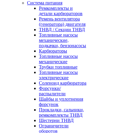
Система питания
Ремкомплекты и
детали карбюраторов
Ремень вентилятора
(генератора) двигателя
ТНВД / Секции ТНВД
Топливные насосы
механические,
подкачки, бензонасосы
Карбюраторы
Топливные насосы
механические
Трубки топливные
Топливные насосы
электрические
Соленоид карбюратора
Форсунки/
распылители
Шайбы и уплотнения
форсунок
Прокладки, сальники,
ремкомплекты ТНВД
Шестерни ТНВД
Ограничители
оборотов