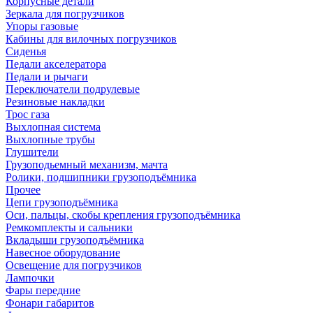
Корпусные детали
Зеркала для погрузчиков
Упоры газовые
Кабины для вилочных погрузчиков
Сиденья
Педали акселератора
Педали и рычаги
Переключатели подрулевые
Резиновые накладки
Трос газа
Выхлопная система
Выхлопные трубы
Глушители
Грузоподьемный механизм, мачта
Ролики, подшипники грузоподъёмника
Прочее
Цепи грузоподъёмника
Оси, пальцы, скобы крепления грузоподъёмника
Ремкомплекты и сальники
Вкладыши грузоподъёмника
Навесное оборудование
Освещение для погрузчиков
Лампочки
Фары передние
Фонари габаритов