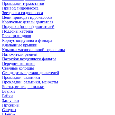
Прокладки термостатов
Привод гидронасоса
Звездочки гидронасоса
Цепи привода гидронасосов
Корпусные детали двигателя
Подушки (опоры) двигателей
Поддоны картера
Блок цилиндров
Корпус воздушного фильтра
Клапанные крышки
Крышка маслозаливной горловины
Натяжители ремней
Патрубок воздушного фильтра
Передние крышки
Свечные колодцы
Стандартные детали двигателей
Прокладки, сальники
Прокладки, сальники, манжеты
Болты, винты, шпильки
Втулки
Гайки
Заглушки
Пружины
Сапуны
Шайбы