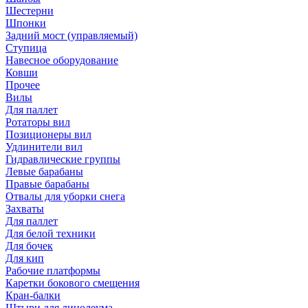
Шестерни
Шпонки
Задний мост (управляемый)
Ступица
Навесное оборудование
Ковши
Прочее
Вилы
Для паллет
Ротаторы вил
Позиционеры вил
Удлинители вил
Гидравлические группы
Левые барабаны
Правые барабаны
Отвалы для уборки снега
Захваты
Для паллет
Для белой техники
Для бочек
Для кип
Рабочие платформы
Каретки бокового смещения
Кран-балки
Штыри для линолеума