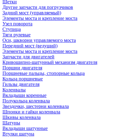
Щетки
Другие запчасти для погрузчиков
Задний мост (управляемый)
Элементы моста и крепление моста
Узел поворота
Ступица
Тяги рулевые
Оси, шкворни управляемого моста
Передний мост (ведущий)
Элементы моста и крепление моста
Запчасти для двигателей
Кривошипно-шатунный механизм двигателя
Поршни двигателя
Поршневые пальцы, стопорные кольца
Кольца поршневые
Гильзы двигателя
Коленвалы
Вкладыши коренные
Полукольца коленвала
Звездочки, шестерни коленвала
Шпонки и гайки коленвала
Шкивы коленвала
Шатуны
Вкладыши шатунные
Втулки шатуна