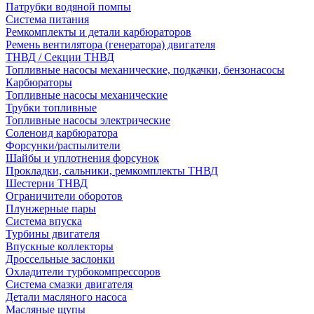
Патрубки водяной помпы
Система питания
Ремкомплекты и детали карбюраторов
Ремень вентилятора (генератора) двигателя
ТНВД / Секции ТНВД
Топливные насосы механические, подкачки, бензонасосы
Карбюраторы
Топливные насосы механические
Трубки топливные
Топливные насосы электрические
Соленоид карбюратора
Форсунки/распылители
Шайбы и уплотнения форсунок
Прокладки, сальники, ремкомплекты ТНВД
Шестерни ТНВД
Ограничители оборотов
Плунжерные пары
Система впуска
Турбины двигателя
Впускные коллекторы
Дроссельные заслонки
Охладители турбокомпрессоров
Система смазки двигателя
Детали масляного насоса
Масляные щупы