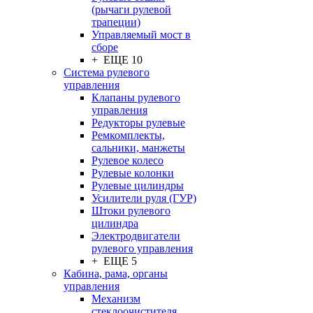
(рычаги рулевой
трапеции)
Управляемый мост в
сборе
+ ЕЩЕ 10
Система рулевого
управления
Клапаны рулевого
управления
Редукторы рулевые
Ремкомплекты,
сальники, манжеты
Рулевое колесо
Рулевые колонки
Рулевые цилиндры
Усилители руля (ГУР)
Штоки рулевого
цилиндра
Электродвигатели
рулевого управления
+ ЕЩЕ 5
Кабина, рама, органы
управления
Механизм
стеклоочистителя