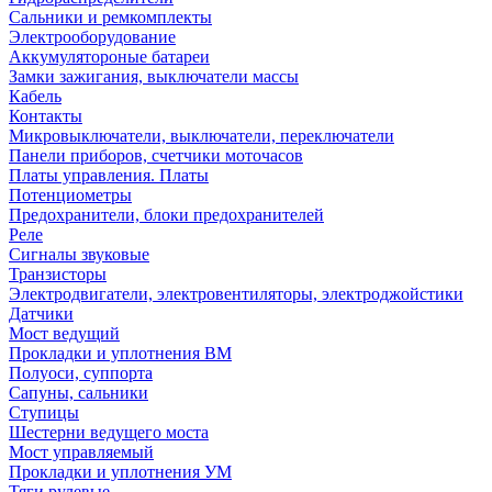
Сальники и ремкомплекты
Электрооборудование
Аккумулятороные батареи
Замки зажигания, выключатели массы
Кабель
Контакты
Микровыключатели, выключатели, переключатели
Панели приборов, счетчики моточасов
Платы управления. Платы
Потенциометры
Предохранители, блоки предохранителей
Реле
Сигналы звуковые
Транзисторы
Электродвигатели, электровентиляторы, электроджойстики
Датчики
Мост ведущий
Прокладки и уплотнения ВМ
Полуоси, суппорта
Сапуны, сальники
Ступицы
Шестерни ведущего моста
Мост управляемый
Прокладки и уплотнения УМ
Тяги рулевые