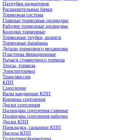
Патрубки радиаторов
Расширительные бачки
Тормозная система
Главные тормозные цилиндры
Рабочие тормозные цилиндры
Колодки тормозные
Тормозные трубки, шланги
Тормозные барабаны
Детали тормозного механизма
Пластины фрикционные
Рычаги стояночного тормоза
Тросы, тормоза
Электротормоз
Трансмиссия
КПП
Сцепление
Валы карданные КПП
Корзины сцепления
Диски сцепления
Цилиндры сцепления главные
Цилиндры сцепления рабочие
Диски КПП
Прокладки, сальники КПП
Насосы КПП
Гидротрансформаторы