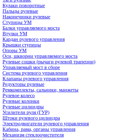
Кулаки поворотные
Пальцы рулевые
Наконечники рулевые
Ступицы УМ
Балки управляемого моста
Втулки УМ
Кардан рулевого управления
Крышки ступицы
Опоры УМ
Оси, шкворни управляемого моста
Рулевые сошки (рычаги рулевой трапеции)
Управляемый мост в сборе
Система рулевого управления
Клапаны рулевого управления
Редукторы рулевые
Ремкомплекты, сальники, манжеты
Рулевое колесо
Рулевые колонки
Рулевые цилиндры
Усилители руля (ГУР)
Штоки рулевого цилиндра
Электродвигатели рулевого управления
Кабина, рама, органы управления
Механизм стеклоочистителя