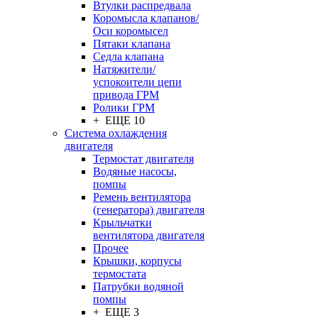
Втулки распредвала
Коромысла клапанов/
Оси коромысел
Пятаки клапана
Седла клапана
Натяжители/
успокоители цепи
привода ГРМ
Ролики ГРМ
+ ЕЩЕ 10
Система охлаждения
двигателя
Термостат двигателя
Водяные насосы,
помпы
Ремень вентилятора
(генератора) двигателя
Крыльчатки
вентилятора двигателя
Прочее
Крышки, корпусы
термостата
Патрубки водяной
помпы
+ ЕЩЕ 3