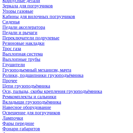
Корпусные детали
Зеркала для погрузчиков
Упоры газовые
Кабины для вилочных погрузчиков
Сиденья
Педали акселератора
Педали и рычаги
Переключатели подрулевые
Резиновые накладки
Трос газа
Выхлопная система
Выхлопные трубы
Глушители
Грузоподьемный механизм, мачта
Ролики, подшипники грузоподъёмника
Прочее
Цепи грузоподъёмника
Оси, пальцы, скобы крепления грузоподъёмника
Ремкомплекты и сальники
Вкладыши грузоподъёмника
Навесное оборудование
Освещение для погрузчиков
Лампочки
Фары передние
Фонари габаритов