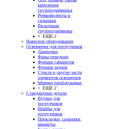
крепления
грузоподъёмника
Ремкомплекты и
сальники
Вкладыши
грузоподъёмника
+ ЕЩЕ 2
Навесное оборудование
Освещение для погрузчиков
Лампочки
Фары передние
Фонари габаритов
Фонари задние
Стекла и другие части
элементов освещения
Маячки проблесковые
+ ЕЩЕ 2
Стандартные детали
Втулки для
погрузчиков
Шайбы для
погрузчиков
Прокладки, сальники,
манжеты