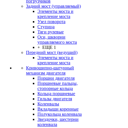
погрузчиков
Задний мост (управляемый)
Элементы моста и
крепление моста
Узел поворота
Ступица
Тяги рулевые
Оси, шкворни
управляемого моста
+ ЕЩЕ 1
Передний мост (ведущий)
Элементы моста и
крепление моста
Кривошипно-шатунный
механизм двигателя
Поршни двигателя
Поршневые пальцы,
стопорные кольца
Кольца поршневые
Гильзы двигателя
Коленвалы
Вкладыши коренные
Полукольца коленвала
Звездочки, шестерни
коленвала