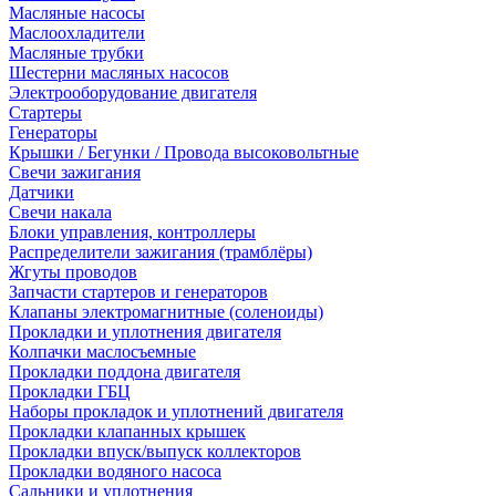
Масляные насосы
Маслоохладители
Масляные трубки
Шестерни масляных насосов
Электрооборудование двигателя
Стартеры
Генераторы
Крышки / Бегунки / Провода высоковольтные
Свечи зажигания
Датчики
Свечи накала
Блоки управления, контроллеры
Распределители зажигания (трамблёры)
Жгуты проводов
Запчасти стартеров и генераторов
Клапаны электромагнитные (соленоиды)
Прокладки и уплотнения двигателя
Колпачки маслосъемные
Прокладки поддона двигателя
Прокладки ГБЦ
Наборы прокладок и уплотнений двигателя
Прокладки клапанных крышек
Прокладки впуск/выпуск коллекторов
Прокладки водяного насоса
Сальники и уплотнения