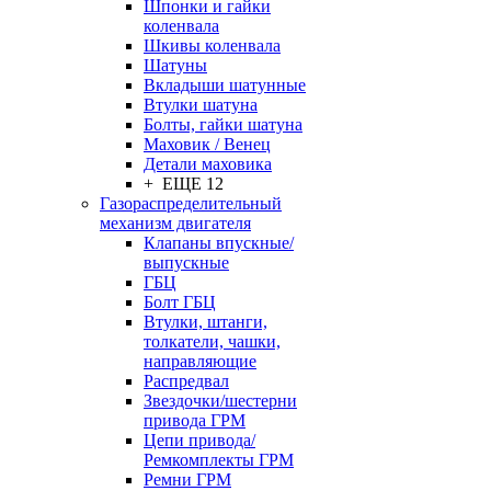
Шпонки и гайки
коленвала
Шкивы коленвала
Шатуны
Вкладыши шатунные
Втулки шатуна
Болты, гайки шатуна
Маховик / Венец
Детали маховика
+ ЕЩЕ 12
Газораспределительный
механизм двигателя
Клапаны впускные/
выпускные
ГБЦ
Болт ГБЦ
Втулки, штанги,
толкатели, чашки,
направляющие
Распредвал
Звездочки/шестерни
привода ГРМ
Цепи привода/
Ремкомплекты ГРМ
Ремни ГРМ