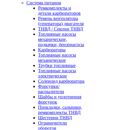
Система питания
Ремкомплекты и
детали карбюраторов
Ремень вентилятора
(генератора) двигателя
ТНВД / Секции ТНВД
Топливные насосы
механические,
подкачки, бензонасосы
Карбюраторы
Топливные насосы
механические
Трубки топливные
Топливные насосы
электрические
Соленоид карбюратора
Форсунки/
распылители
Шайбы и уплотнения
форсунок
Прокладки, сальники,
ремкомплекты ТНВД
Шестерни ТНВД
Ограничители
оборотов