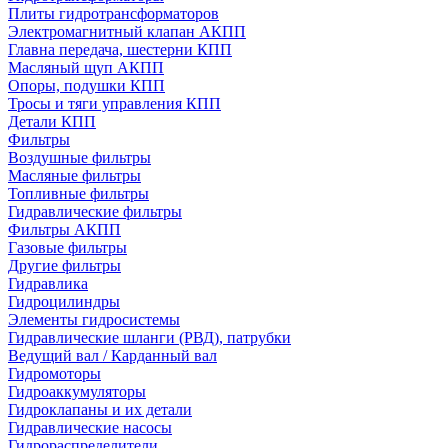
Плиты гидротрансформаторов
Электромагнитный клапан АКПП
Главна передача, шестерни КПП
Масляный щуп АКПП
Опоры, подушки КПП
Тросы и тяги управления КПП
Детали КПП
Фильтры
Воздушные фильтры
Масляные фильтры
Топливные фильтры
Гидравлические фильтры
Фильтры АКПП
Газовые фильтры
Другие фильтры
Гидравлика
Гидроцилиндры
Элементы гидросистемы
Гидравлические шланги (РВД), патрубки
Ведущий вал / Карданный вал
Гидромоторы
Гидроаккумуляторы
Гидроклапаны и их детали
Гидравлические насосы
Гидрораспределители