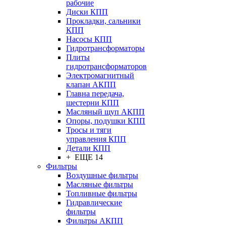
рабочие
Диски КПП
Прокладки, сальники
КПП
Насосы КПП
Гидротрансформаторы
Плиты
гидротрансформаторов
Электромагнитный
клапан АКПП
Главна передача,
шестерни КПП
Масляный щуп АКПП
Опоры, подушки КПП
Тросы и тяги
управления КПП
Детали КПП
+ ЕЩЕ 14
Фильтры
Воздушные фильтры
Масляные фильтры
Топливные фильтры
Гидравлические
фильтры
Фильтры АКПП