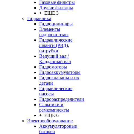
Газовые фильтры
Другие фильтры
+ ЕЩЕ 3
Гидравлика
Гидроцилиндры
Элементы
гидросистемы
Гидравлические
шланги (РВД),
патрубки
Ведущий вал /
Карданный вал
Гидромоторы
Гидроаккумуляторы
Гидроклапаны и их
детали
Гидравлические
насосы
Гидрораспределители
Сальники и
ремкомплекты
+ ЕЩЕ 6
Электрооборудование
Аккумулятороные
батареи