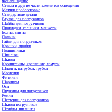
Фонари задние
Стекла и другие части элементов освещения
Маячки проблесковые
Стандартные детали
Втулки для погрузчиков
Шайбы для погрузчиков
Прокладки, сальники, манжеты
Болты, винты
Пальцы
Гайки для погрузчиков
Крышки, пробки
Подшипники
Шпильки
Шкивы
Кронштейны, крепление, хомуты
Шланги, патрубки, трубки
Масленки
Фитинги
Шарниры
Оси
Пружины для погрузчиков
Ремни
Шестерни для погрузчиков
Шкивы погрузчиков
Штифты, шплинты