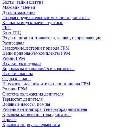
Болты, гайки шатуна
Маховик / Венец
Детали маховика
Газораспределительный механизм двигателя
Клапаны впускные/выпускные
ГБЦ
Болт ГБЦ
Втулки, штанги, толкатели, чашки, направляющие
Распредвал
Звездочки/шестерни привода ГРМ
Цепи привода/Ремкомплекты ГРМ
Ремни ГРМ
Втулки распредвала
Коромысла клапанов/Оси коромысел
Пятаки клапана
Седла клапана
Натяжители/успокоители цепи привода ГРМ
Ролики ГРМ
Система охлаждения двигателя
Термостат двигателя
Водяные насосы, помпы
Ремень вентилятора (генератора) двигателя
Крыльчатки вентилятора двигателя
Прочее
Крышки, корпусы термостата