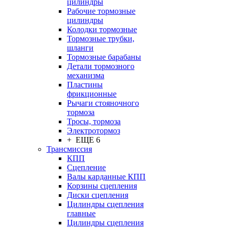
цилиндры
Рабочие тормозные
цилиндры
Колодки тормозные
Тормозные трубки,
шланги
Тормозные барабаны
Детали тормозного
механизма
Пластины
фрикционные
Рычаги стояночного
тормоза
Тросы, тормоза
Электротормоз
+ ЕЩЕ 6
Трансмиссия
КПП
Сцепление
Валы карданные КПП
Корзины сцепления
Диски сцепления
Цилиндры сцепления
главные
Цилиндры сцепления