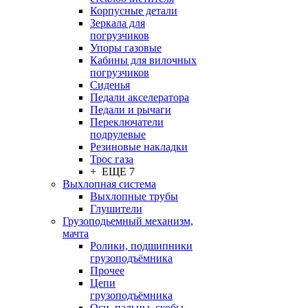
Корпусные детали
Зеркала для
погрузчиков
Упоры газовые
Кабины для вилочных
погрузчиков
Сиденья
Педали акселератора
Педали и рычаги
Переключатели
подрулевые
Резиновые накладки
Трос газа
+ ЕЩЕ 7
Выхлопная система
Выхлопные трубы
Глушители
Грузоподьемный механизм,
мачта
Ролики, подшипники
грузоподъёмника
Прочее
Цепи
грузоподъёмника
Оси, пальцы, скобы