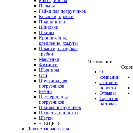
Болты, винты
Пальцы
Гайки для погрузчиков
Крышки, пробки
Подшипники
Шпильки
Шкивы
Кронштейны,
крепление, хомуты
Шланги, патрубки,
трубки
Масленки
О компании
Фитинги
Серв
Шарниры
О
Оси
компании
Пружины для
Статьи и
погрузчиков
новости
Ремни
Отзывы
Шестерни для
Гарантия
погрузчиков
на товар
Шкивы погрузчиков
Штифты, шплинты
Щетки
+ ЕЩЕ 18
Другие запчасти для