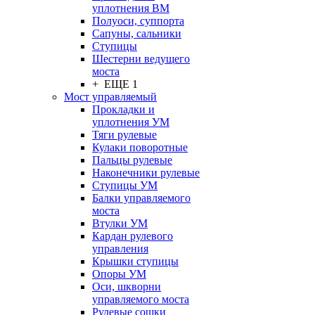
уплотнения ВМ
Полуоси, суппорта
Сапуны, сальники
Ступицы
Шестерни ведущего
моста
+ ЕЩЕ 1
Мост управляемый
Прокладки и
уплотнения УМ
Тяги рулевые
Кулаки поворотные
Пальцы рулевые
Наконечники рулевые
Ступицы УМ
Балки управляемого
моста
Втулки УМ
Кардан рулевого
управления
Крышки ступицы
Опоры УМ
Оси, шкворни
управляемого моста
Рулевые сошки