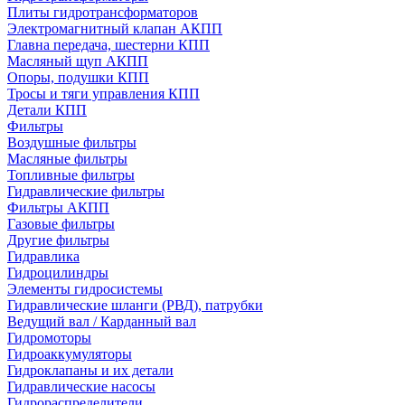
Плиты гидротрансформаторов
Электромагнитный клапан АКПП
Главна передача, шестерни КПП
Масляный щуп АКПП
Опоры, подушки КПП
Тросы и тяги управления КПП
Детали КПП
Фильтры
Воздушные фильтры
Масляные фильтры
Топливные фильтры
Гидравлические фильтры
Фильтры АКПП
Газовые фильтры
Другие фильтры
Гидравлика
Гидроцилиндры
Элементы гидросистемы
Гидравлические шланги (РВД), патрубки
Ведущий вал / Карданный вал
Гидромоторы
Гидроаккумуляторы
Гидроклапаны и их детали
Гидравлические насосы
Гидрораспределители