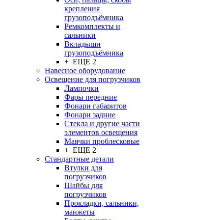
крепления
грузоподъёмника
Ремкомплекты и
сальники
Вкладыши
грузоподъёмника
+ ЕЩЕ 2
Навесное оборудование
Освещение для погрузчиков
Лампочки
Фары передние
Фонари габаритов
Фонари задние
Стекла и другие части
элементов освещения
Маячки проблесковые
+ ЕЩЕ 2
Стандартные детали
Втулки для
погрузчиков
Шайбы для
погрузчиков
Прокладки, сальники,
манжеты