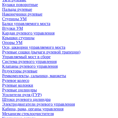
Кулаки поворотные
Пальцы рулевые
Наконечники рулевые
Ступицы УМ
Балки управляемого моста
Втулки УМ
Кардан рулевого управления
Крышки ступицы
Опоры УМ
Оси, шкворни управляемого моста
Рулевые сошки (рычаги рулевой трапеции)
Управляемый мост в сборе
Система рулевого управления
Клапаны рулевого управления
Редукторы рулевые
Ремкомплекты, сальники, манжеты
Рулевое колесо
Рулевые колонки
Рулевые цилиндры
Усилители руля (ГУР)
Штоки рулевого цилиндра
Электродвигатели рулевого управления
Кабина, рама, органы управления
Механизм стеклоочистителя