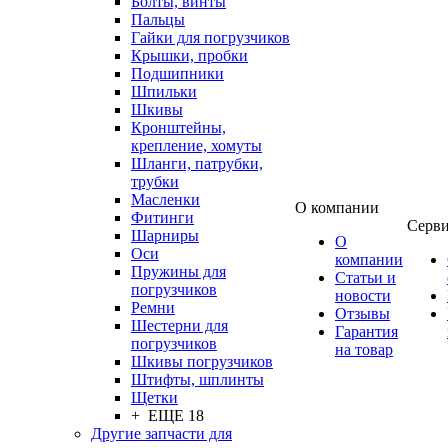
Болты, винты
Пальцы
Гайки для погрузчиков
Крышки, пробки
Подшипники
Шпильки
Шкивы
Кронштейны,
крепление, хомуты
Шланги, патрубки,
трубки
Масленки
О компании
Фитинги
Серв
Шарниры
О
Оси
компании
Пружины для
Статьи и
погрузчиков
новости
Ремни
Отзывы
Шестерни для
Гарантия
погрузчиков
на товар
Шкивы погрузчиков
Штифты, шплинты
Щетки
+ ЕЩЕ 18
Другие запчасти для