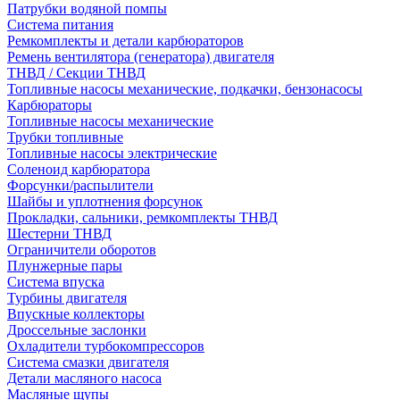
Патрубки водяной помпы
Система питания
Ремкомплекты и детали карбюраторов
Ремень вентилятора (генератора) двигателя
ТНВД / Секции ТНВД
Топливные насосы механические, подкачки, бензонасосы
Карбюраторы
Топливные насосы механические
Трубки топливные
Топливные насосы электрические
Соленоид карбюратора
Форсунки/распылители
Шайбы и уплотнения форсунок
Прокладки, сальники, ремкомплекты ТНВД
Шестерни ТНВД
Ограничители оборотов
Плунжерные пары
Система впуска
Турбины двигателя
Впускные коллекторы
Дроссельные заслонки
Охладители турбокомпрессоров
Система смазки двигателя
Детали масляного насоса
Масляные щупы