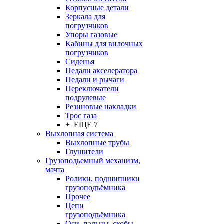
Корпусные детали
Зеркала для
погрузчиков
Упоры газовые
Кабины для вилочных
погрузчиков
Сиденья
Педали акселератора
Педали и рычаги
Переключатели
подрулевые
Резиновые накладки
Трос газа
+ ЕЩЕ 7
Выхлопная система
Выхлопные трубы
Глушители
Грузоподьемный механизм,
мачта
Ролики, подшипники
грузоподъёмника
Прочее
Цепи
грузоподъёмника
Оси, пальцы, скобы