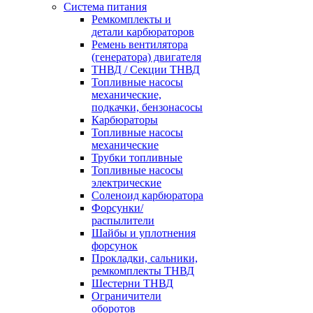
Система питания
Ремкомплекты и
детали карбюраторов
Ремень вентилятора
(генератора) двигателя
ТНВД / Секции ТНВД
Топливные насосы
механические,
подкачки, бензонасосы
Карбюраторы
Топливные насосы
механические
Трубки топливные
Топливные насосы
электрические
Соленоид карбюратора
Форсунки/
распылители
Шайбы и уплотнения
форсунок
Прокладки, сальники,
ремкомплекты ТНВД
Шестерни ТНВД
Ограничители
оборотов