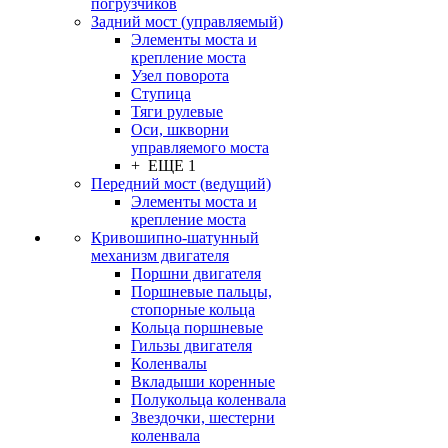
погрузчиков
Задний мост (управляемый)
Элементы моста и
крепление моста
Узел поворота
Ступица
Тяги рулевые
Оси, шкворни
управляемого моста
+ ЕЩЕ 1
Передний мост (ведущий)
Элементы моста и
крепление моста
Кривошипно-шатунный
механизм двигателя
Поршни двигателя
Поршневые пальцы,
стопорные кольца
Кольца поршневые
Гильзы двигателя
Коленвалы
Вкладыши коренные
Полукольца коленвала
Звездочки, шестерни
коленвала