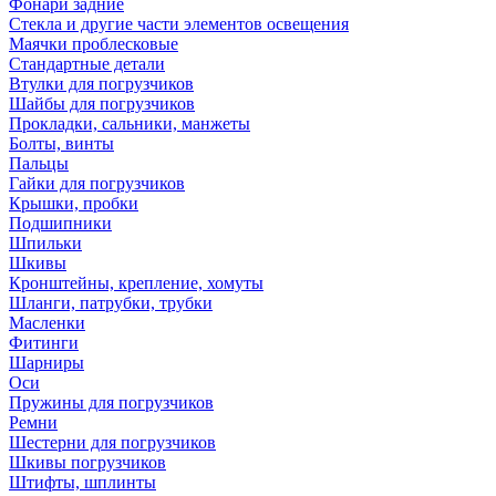
Фонари задние
Стекла и другие части элементов освещения
Маячки проблесковые
Стандартные детали
Втулки для погрузчиков
Шайбы для погрузчиков
Прокладки, сальники, манжеты
Болты, винты
Пальцы
Гайки для погрузчиков
Крышки, пробки
Подшипники
Шпильки
Шкивы
Кронштейны, крепление, хомуты
Шланги, патрубки, трубки
Масленки
Фитинги
Шарниры
Оси
Пружины для погрузчиков
Ремни
Шестерни для погрузчиков
Шкивы погрузчиков
Штифты, шплинты