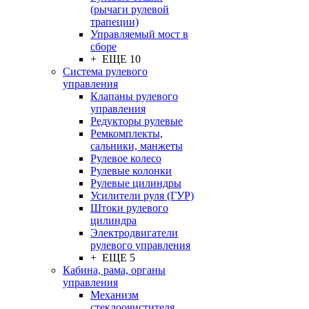
(рычаги рулевой
трапеции)
Управляемый мост в
сборе
+ ЕЩЕ 10
Система рулевого
управления
Клапаны рулевого
управления
Редукторы рулевые
Ремкомплекты,
сальники, манжеты
Рулевое колесо
Рулевые колонки
Рулевые цилиндры
Усилители руля (ГУР)
Штоки рулевого
цилиндра
Электродвигатели
рулевого управления
+ ЕЩЕ 5
Кабина, рама, органы
управления
Механизм
стеклоочистителя