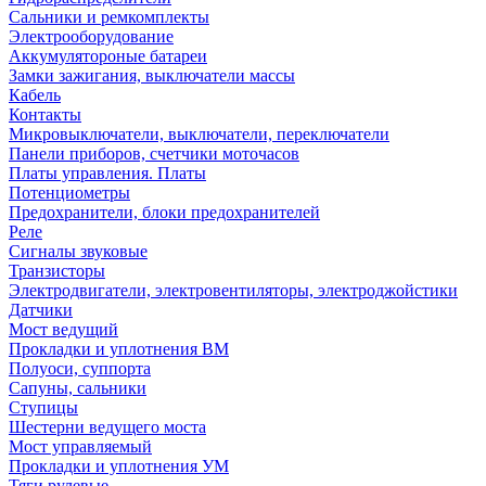
Сальники и ремкомплекты
Электрооборудование
Аккумулятороные батареи
Замки зажигания, выключатели массы
Кабель
Контакты
Микровыключатели, выключатели, переключатели
Панели приборов, счетчики моточасов
Платы управления. Платы
Потенциометры
Предохранители, блоки предохранителей
Реле
Сигналы звуковые
Транзисторы
Электродвигатели, электровентиляторы, электроджойстики
Датчики
Мост ведущий
Прокладки и уплотнения ВМ
Полуоси, суппорта
Сапуны, сальники
Ступицы
Шестерни ведущего моста
Мост управляемый
Прокладки и уплотнения УМ
Тяги рулевые