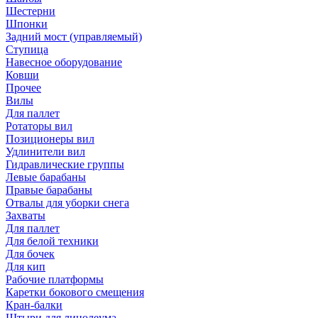
Шестерни
Шпонки
Задний мост (управляемый)
Ступица
Навесное оборудование
Ковши
Прочее
Вилы
Для паллет
Ротаторы вил
Позиционеры вил
Удлинители вил
Гидравлические группы
Левые барабаны
Правые барабаны
Отвалы для уборки снега
Захваты
Для паллет
Для белой техники
Для бочек
Для кип
Рабочие платформы
Каретки бокового смещения
Кран-балки
Штыри для линолеума