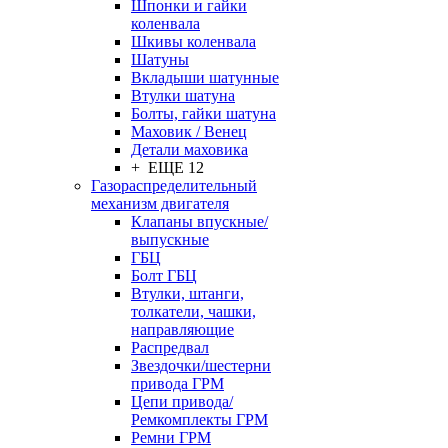
Шпонки и гайки
коленвала
Шкивы коленвала
Шатуны
Вкладыши шатунные
Втулки шатуна
Болты, гайки шатуна
Маховик / Венец
Детали маховика
+ ЕЩЕ 12
Газораспределительный
механизм двигателя
Клапаны впускные/
выпускные
ГБЦ
Болт ГБЦ
Втулки, штанги,
толкатели, чашки,
направляющие
Распредвал
Звездочки/шестерни
привода ГРМ
Цепи привода/
Ремкомплекты ГРМ
Ремни ГРМ