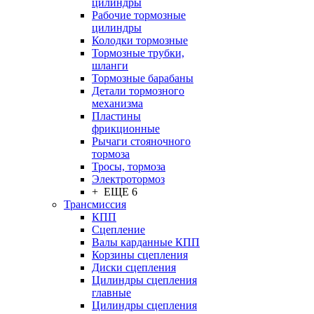
цилиндры
Рабочие тормозные
цилиндры
Колодки тормозные
Тормозные трубки,
шланги
Тормозные барабаны
Детали тормозного
механизма
Пластины
фрикционные
Рычаги стояночного
тормоза
Тросы, тормоза
Электротормоз
+ ЕЩЕ 6
Трансмиссия
КПП
Сцепление
Валы карданные КПП
Корзины сцепления
Диски сцепления
Цилиндры сцепления
главные
Цилиндры сцепления