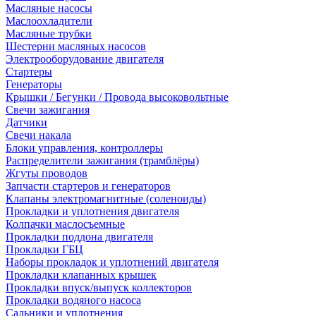
Масляные насосы
Маслоохладители
Масляные трубки
Шестерни масляных насосов
Электрооборудование двигателя
Стартеры
Генераторы
Крышки / Бегунки / Провода высоковольтные
Свечи зажигания
Датчики
Свечи накала
Блоки управления, контроллеры
Распределители зажигания (трамблёры)
Жгуты проводов
Запчасти стартеров и генераторов
Клапаны электромагнитные (соленоиды)
Прокладки и уплотнения двигателя
Колпачки маслосъемные
Прокладки поддона двигателя
Прокладки ГБЦ
Наборы прокладок и уплотнений двигателя
Прокладки клапанных крышек
Прокладки впуск/выпуск коллекторов
Прокладки водяного насоса
Сальники и уплотнения