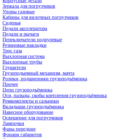
Корпусные детали
Зеркала для погрузчиков
Упоры газовые
Кабины для вилочных погрузчиков
Сиденья
Педали акселератора
Педали и рычаги
Переключатели подрулевые
Резиновые накладки
Трос газа
Выхлопная система
Выхлопные трубы
Глушители
Грузоподьемный механизм, мачта
Ролики, подшипники грузоподъёмника
Прочее
Цепи грузоподъёмника
Оси, пальцы, скобы крепления грузоподъёмника
Ремкомплекты и сальники
Вкладыши грузоподъёмника
Навесное оборудование
Освещение для погрузчиков
Лампочки
Фары передние
Фонари габаритов