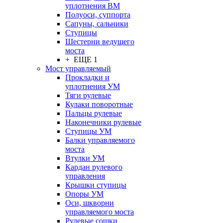
уплотнения ВМ
Полуоси, суппорта
Сапуны, сальники
Ступицы
Шестерни ведущего
моста
+ ЕЩЕ 1
Мост управляемый
Прокладки и
уплотнения УМ
Тяги рулевые
Кулаки поворотные
Пальцы рулевые
Наконечники рулевые
Ступицы УМ
Балки управляемого
моста
Втулки УМ
Кардан рулевого
управления
Крышки ступицы
Опоры УМ
Оси, шкворни
управляемого моста
Рулевые сошки