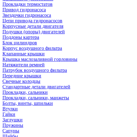
Прокладки термостатов
Привод гидронасоса
Звездочки гидронасоса
Цепи привода гидронасосов
Корпусные детали двигателя
Подушки (опоры) двигателей
Поддоны картера
Блок цилиндров
Корпус воздушного фильтра
Клапанные крышки
Крышка маслозаливной горловины
Натяжители ремней
Патрубок воздушного фильтра
Передние крышки
Свечные колодцы
Стандартные детали двигателей
Прокладки, сальники
Прокладки, сальники, манжеты
Болты, винты, шпильки
Втулки
Гайки
Заглушки
Пружины
Сапуны
Шайбы