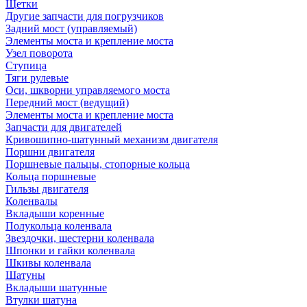
Щетки
Другие запчасти для погрузчиков
Задний мост (управляемый)
Элементы моста и крепление моста
Узел поворота
Ступица
Тяги рулевые
Оси, шкворни управляемого моста
Передний мост (ведущий)
Элементы моста и крепление моста
Запчасти для двигателей
Кривошипно-шатунный механизм двигателя
Поршни двигателя
Поршневые пальцы, стопорные кольца
Кольца поршневые
Гильзы двигателя
Коленвалы
Вкладыши коренные
Полукольца коленвала
Звездочки, шестерни коленвала
Шпонки и гайки коленвала
Шкивы коленвала
Шатуны
Вкладыши шатунные
Втулки шатуна