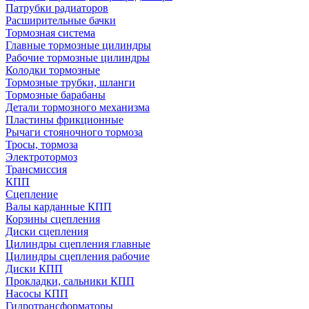
Патрубки радиаторов
Расширительные бачки
Тормозная система
Главные тормозные цилиндры
Рабочие тормозные цилиндры
Колодки тормозные
Тормозные трубки, шланги
Тормозные барабаны
Детали тормозного механизма
Пластины фрикционные
Рычаги стояночного тормоза
Тросы, тормоза
Электротормоз
Трансмиссия
КПП
Сцепление
Валы карданные КПП
Корзины сцепления
Диски сцепления
Цилиндры сцепления главные
Цилиндры сцепления рабочие
Диски КПП
Прокладки, сальники КПП
Насосы КПП
Гидротрансформаторы