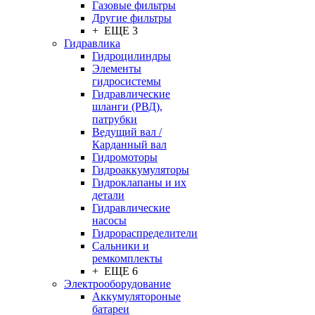
Газовые фильтры
Другие фильтры
+ ЕЩЕ 3
Гидравлика
Гидроцилиндры
Элементы
гидросистемы
Гидравлические
шланги (РВД),
патрубки
Ведущий вал /
Карданный вал
Гидромоторы
Гидроаккумуляторы
Гидроклапаны и их
детали
Гидравлические
насосы
Гидрораспределители
Сальники и
ремкомплекты
+ ЕЩЕ 6
Электрооборудование
Аккумулятороные
батареи