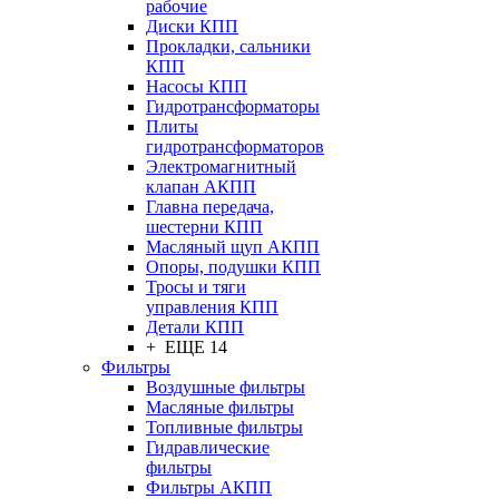
рабочие
Диски КПП
Прокладки, сальники
КПП
Насосы КПП
Гидротрансформаторы
Плиты
гидротрансформаторов
Электромагнитный
клапан АКПП
Главна передача,
шестерни КПП
Масляный щуп АКПП
Опоры, подушки КПП
Тросы и тяги
управления КПП
Детали КПП
+ ЕЩЕ 14
Фильтры
Воздушные фильтры
Масляные фильтры
Топливные фильтры
Гидравлические
фильтры
Фильтры АКПП