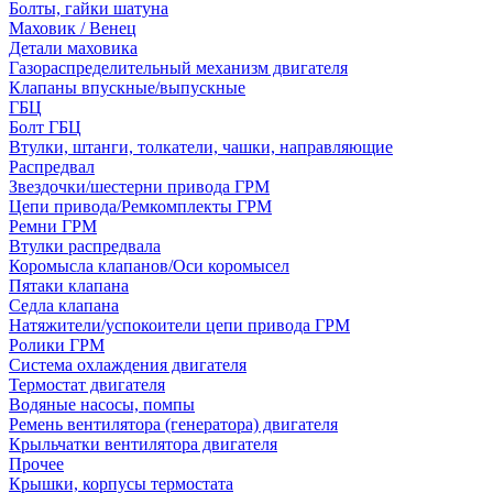
Болты, гайки шатуна
Маховик / Венец
Детали маховика
Газораспределительный механизм двигателя
Клапаны впускные/выпускные
ГБЦ
Болт ГБЦ
Втулки, штанги, толкатели, чашки, направляющие
Распредвал
Звездочки/шестерни привода ГРМ
Цепи привода/Ремкомплекты ГРМ
Ремни ГРМ
Втулки распредвала
Коромысла клапанов/Оси коромысел
Пятаки клапана
Седла клапана
Натяжители/успокоители цепи привода ГРМ
Ролики ГРМ
Система охлаждения двигателя
Термостат двигателя
Водяные насосы, помпы
Ремень вентилятора (генератора) двигателя
Крыльчатки вентилятора двигателя
Прочее
Крышки, корпусы термостата