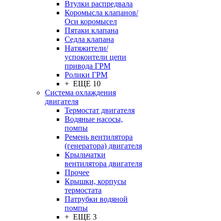
Втулки распредвала
Коромысла клапанов/
Оси коромысел
Пятаки клапана
Седла клапана
Натяжители/
успокоители цепи
привода ГРМ
Ролики ГРМ
+ ЕЩЕ 10
Система охлаждения
двигателя
Термостат двигателя
Водяные насосы,
помпы
Ремень вентилятора
(генератора) двигателя
Крыльчатки
вентилятора двигателя
Прочее
Крышки, корпусы
термостата
Патрубки водяной
помпы
+ ЕЩЕ 3