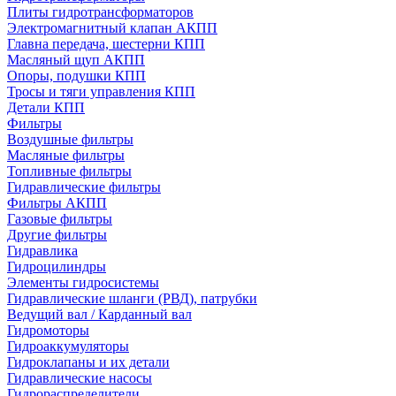
Плиты гидротрансформаторов
Электромагнитный клапан АКПП
Главна передача, шестерни КПП
Масляный щуп АКПП
Опоры, подушки КПП
Тросы и тяги управления КПП
Детали КПП
Фильтры
Воздушные фильтры
Масляные фильтры
Топливные фильтры
Гидравлические фильтры
Фильтры АКПП
Газовые фильтры
Другие фильтры
Гидравлика
Гидроцилиндры
Элементы гидросистемы
Гидравлические шланги (РВД), патрубки
Ведущий вал / Карданный вал
Гидромоторы
Гидроаккумуляторы
Гидроклапаны и их детали
Гидравлические насосы
Гидрораспределители