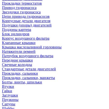
Прокладки термостатов
Привод гидронасоса
Звездочки гидронасоса
Цепи привода гидронасосов
Корпусные детали двигателя
Подушки (опоры) двигателей
Поддоны картера
Блок цилиндров
Корпус воздушного фильтра
Клапанные крышки
Крышка маслозаливной горловины
Натяжители ремней
Патрубок воздушного фильтра
Передние крышки
Свечные колодцы
Стандартные детали двигателей
Прокладки, сальники
Прокладки, сальники, манжеты
Болты, винты, шпильки
Втулки
Гайки
Заглушки
Пружины
Сапуны
Шайбы