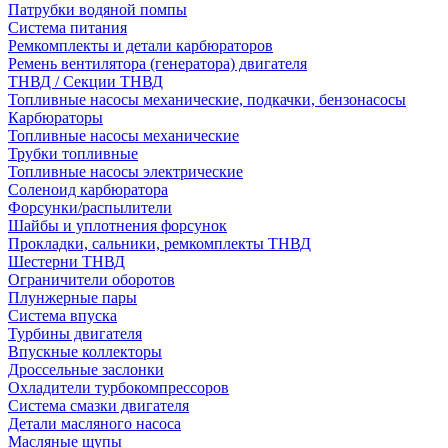
Патрубки водяной помпы
Система питания
Ремкомплекты и детали карбюраторов
Ремень вентилятора (генератора) двигателя
ТНВД / Секции ТНВД
Топливные насосы механические, подкачки, бензонасосы
Карбюраторы
Топливные насосы механические
Трубки топливные
Топливные насосы электрические
Соленоид карбюратора
Форсунки/распылители
Шайбы и уплотнения форсунок
Прокладки, сальники, ремкомплекты ТНВД
Шестерни ТНВД
Ограничители оборотов
Плунжерные пары
Система впуска
Турбины двигателя
Впускные коллекторы
Дроссельные заслонки
Охладители турбокомпрессоров
Система смазки двигателя
Детали масляного насоса
Масляные щупы