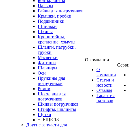
Болты, винты
Пальцы
Гайки для погрузчиков
Крышки, пробки
Подшипники
Шпильки
Шкивы
Кронштейны,
крепление, хомуты
Шланги, патрубки,
трубки
Масленки
О компании
Фитинги
Серв
Шарниры
О
Оси
компании
Пружины для
Статьи и
погрузчиков
новости
Ремни
Отзывы
Шестерни для
Гарантия
погрузчиков
на товар
Шкивы погрузчиков
Штифты, шплинты
Щетки
+ ЕЩЕ 18
Другие запчасти для