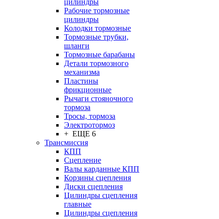
цилиндры
Рабочие тормозные
цилиндры
Колодки тормозные
Тормозные трубки,
шланги
Тормозные барабаны
Детали тормозного
механизма
Пластины
фрикционные
Рычаги стояночного
тормоза
Тросы, тормоза
Электротормоз
+ ЕЩЕ 6
Трансмиссия
КПП
Сцепление
Валы карданные КПП
Корзины сцепления
Диски сцепления
Цилиндры сцепления
главные
Цилиндры сцепления