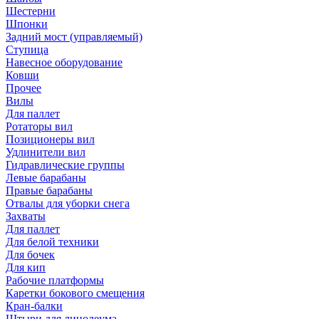
Шестерни
Шпонки
Задний мост (управляемый)
Ступица
Навесное оборудование
Ковши
Прочее
Вилы
Для паллет
Ротаторы вил
Позиционеры вил
Удлинители вил
Гидравлические группы
Левые барабаны
Правые барабаны
Отвалы для уборки снега
Захваты
Для паллет
Для белой техники
Для бочек
Для кип
Рабочие платформы
Каретки бокового смещения
Кран-балки
Штыри для линолеума