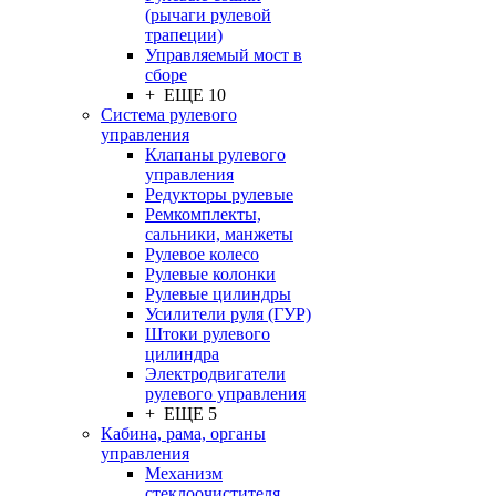
(рычаги рулевой
трапеции)
Управляемый мост в
сборе
+ ЕЩЕ 10
Система рулевого
управления
Клапаны рулевого
управления
Редукторы рулевые
Ремкомплекты,
сальники, манжеты
Рулевое колесо
Рулевые колонки
Рулевые цилиндры
Усилители руля (ГУР)
Штоки рулевого
цилиндра
Электродвигатели
рулевого управления
+ ЕЩЕ 5
Кабина, рама, органы
управления
Механизм
стеклоочистителя