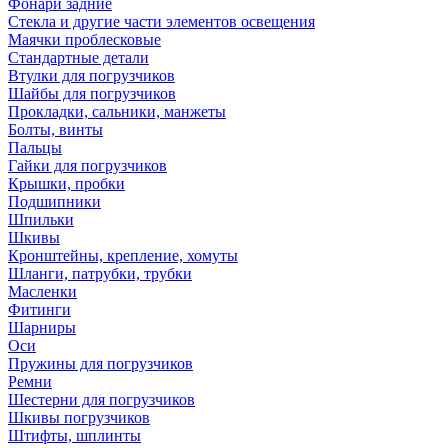
Фонари задние
Стекла и другие части элементов освещения
Маячки проблесковые
Стандартные детали
Втулки для погрузчиков
Шайбы для погрузчиков
Прокладки, сальники, манжеты
Болты, винты
Пальцы
Гайки для погрузчиков
Крышки, пробки
Подшипники
Шпильки
Шкивы
Кронштейны, крепление, хомуты
Шланги, патрубки, трубки
Масленки
Фитинги
Шарниры
Оси
Пружины для погрузчиков
Ремни
Шестерни для погрузчиков
Шкивы погрузчиков
Штифты, шплинты