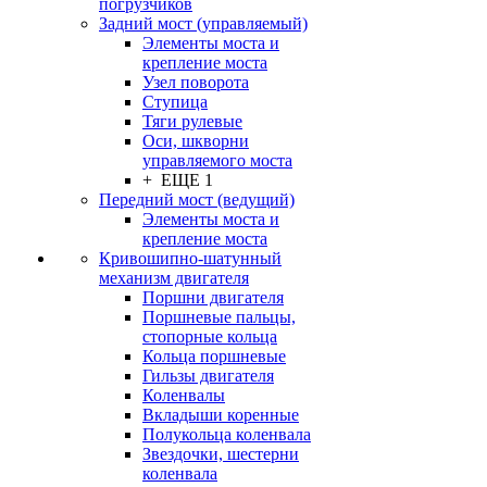
погрузчиков
Задний мост (управляемый)
Элементы моста и
крепление моста
Узел поворота
Ступица
Тяги рулевые
Оси, шкворни
управляемого моста
+ ЕЩЕ 1
Передний мост (ведущий)
Элементы моста и
крепление моста
Кривошипно-шатунный
механизм двигателя
Поршни двигателя
Поршневые пальцы,
стопорные кольца
Кольца поршневые
Гильзы двигателя
Коленвалы
Вкладыши коренные
Полукольца коленвала
Звездочки, шестерни
коленвала