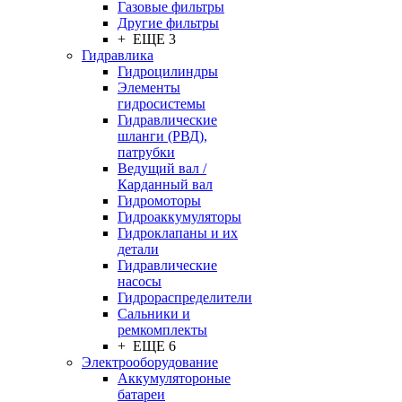
Газовые фильтры
Другие фильтры
+ ЕЩЕ 3
Гидравлика
Гидроцилиндры
Элементы
гидросистемы
Гидравлические
шланги (РВД),
патрубки
Ведущий вал /
Карданный вал
Гидромоторы
Гидроаккумуляторы
Гидроклапаны и их
детали
Гидравлические
насосы
Гидрораспределители
Сальники и
ремкомплекты
+ ЕЩЕ 6
Электрооборудование
Аккумулятороные
батареи