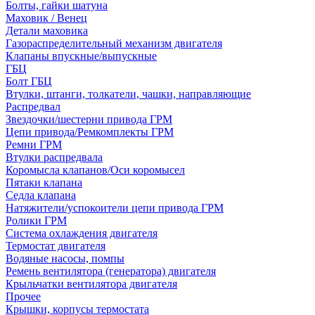
Болты, гайки шатуна
Маховик / Венец
Детали маховика
Газораспределительный механизм двигателя
Клапаны впускные/выпускные
ГБЦ
Болт ГБЦ
Втулки, штанги, толкатели, чашки, направляющие
Распредвал
Звездочки/шестерни привода ГРМ
Цепи привода/Ремкомплекты ГРМ
Ремни ГРМ
Втулки распредвала
Коромысла клапанов/Оси коромысел
Пятаки клапана
Седла клапана
Натяжители/успокоители цепи привода ГРМ
Ролики ГРМ
Система охлаждения двигателя
Термостат двигателя
Водяные насосы, помпы
Ремень вентилятора (генератора) двигателя
Крыльчатки вентилятора двигателя
Прочее
Крышки, корпусы термостата