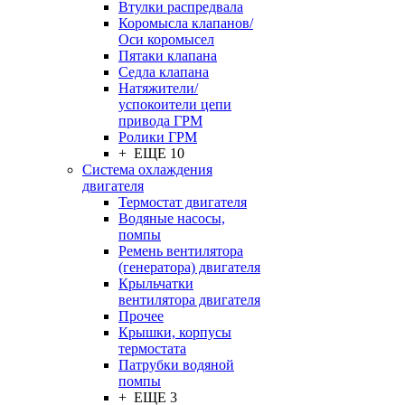
Втулки распредвала
Коромысла клапанов/
Оси коромысел
Пятаки клапана
Седла клапана
Натяжители/
успокоители цепи
привода ГРМ
Ролики ГРМ
+ ЕЩЕ 10
Система охлаждения
двигателя
Термостат двигателя
Водяные насосы,
помпы
Ремень вентилятора
(генератора) двигателя
Крыльчатки
вентилятора двигателя
Прочее
Крышки, корпусы
термостата
Патрубки водяной
помпы
+ ЕЩЕ 3