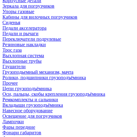
Корпусные детали
Зеркала для погрузчиков
Упоры газовые
Кабины для вилочных погрузчиков
Сиденья
Педали акселератора
Педали и рычаги
Переключатели подрулевые
Резиновые накладки
Трос газа
Выхлопная система
Выхлопные трубы
Глушители
Грузоподьемный механизм, мачта
Ролики, подшипники грузоподъёмника
Прочее
Цепи грузоподъёмника
Оси, пальцы, скобы крепления грузоподъёмника
Ремкомплекты и сальники
Вкладыши грузоподъёмника
Навесное оборудование
Освещение для погрузчиков
Лампочки
Фары передние
Фонари габаритов