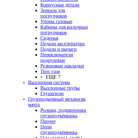
Корпусные детали
Зеркала для
погрузчиков
Упоры газовые
Кабины для вилочных
погрузчиков
Сиденья
Педали акселератора
Педали и рычаги
Переключатели
подрулевые
Резиновые накладки
Трос газа
+ ЕЩЕ 7
Выхлопная система
Выхлопные трубы
Глушители
Грузоподьемный механизм,
мачта
Ролики, подшипники
грузоподъёмника
Прочее
Цепи
грузоподъёмника
Оси, пальцы, скобы