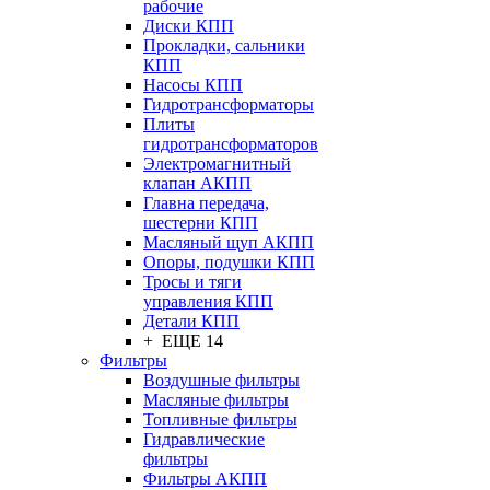
рабочие
Диски КПП
Прокладки, сальники
КПП
Насосы КПП
Гидротрансформаторы
Плиты
гидротрансформаторов
Электромагнитный
клапан АКПП
Главна передача,
шестерни КПП
Масляный щуп АКПП
Опоры, подушки КПП
Тросы и тяги
управления КПП
Детали КПП
+ ЕЩЕ 14
Фильтры
Воздушные фильтры
Масляные фильтры
Топливные фильтры
Гидравлические
фильтры
Фильтры АКПП