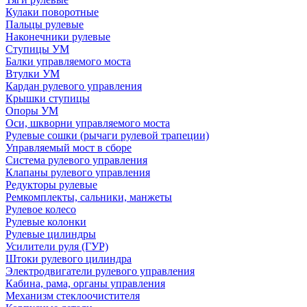
Кулаки поворотные
Пальцы рулевые
Наконечники рулевые
Ступицы УМ
Балки управляемого моста
Втулки УМ
Кардан рулевого управления
Крышки ступицы
Опоры УМ
Оси, шкворни управляемого моста
Рулевые сошки (рычаги рулевой трапеции)
Управляемый мост в сборе
Система рулевого управления
Клапаны рулевого управления
Редукторы рулевые
Ремкомплекты, сальники, манжеты
Рулевое колесо
Рулевые колонки
Рулевые цилиндры
Усилители руля (ГУР)
Штоки рулевого цилиндра
Электродвигатели рулевого управления
Кабина, рама, органы управления
Механизм стеклоочистителя