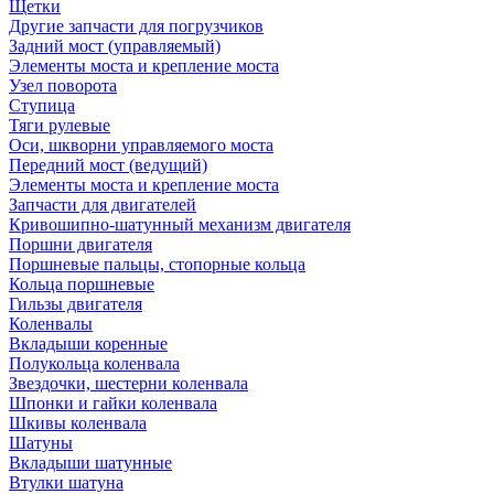
Щетки
Другие запчасти для погрузчиков
Задний мост (управляемый)
Элементы моста и крепление моста
Узел поворота
Ступица
Тяги рулевые
Оси, шкворни управляемого моста
Передний мост (ведущий)
Элементы моста и крепление моста
Запчасти для двигателей
Кривошипно-шатунный механизм двигателя
Поршни двигателя
Поршневые пальцы, стопорные кольца
Кольца поршневые
Гильзы двигателя
Коленвалы
Вкладыши коренные
Полукольца коленвала
Звездочки, шестерни коленвала
Шпонки и гайки коленвала
Шкивы коленвала
Шатуны
Вкладыши шатунные
Втулки шатуна