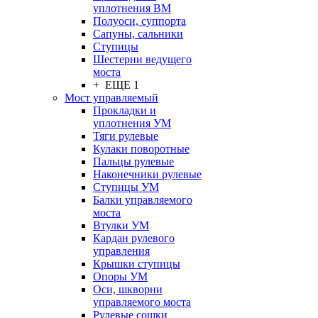
уплотнения ВМ
Полуоси, суппорта
Сапуны, сальники
Ступицы
Шестерни ведущего
моста
+ ЕЩЕ 1
Мост управляемый
Прокладки и
уплотнения УМ
Тяги рулевые
Кулаки поворотные
Пальцы рулевые
Наконечники рулевые
Ступицы УМ
Балки управляемого
моста
Втулки УМ
Кардан рулевого
управления
Крышки ступицы
Опоры УМ
Оси, шкворни
управляемого моста
Рулевые сошки