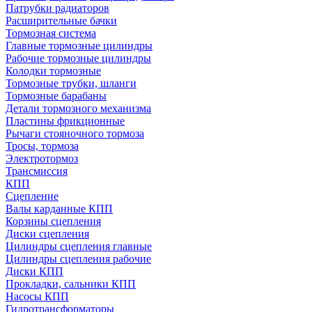
Патрубки радиаторов
Расширительные бачки
Тормозная система
Главные тормозные цилиндры
Рабочие тормозные цилиндры
Колодки тормозные
Тормозные трубки, шланги
Тормозные барабаны
Детали тормозного механизма
Пластины фрикционные
Рычаги стояночного тормоза
Тросы, тормоза
Электротормоз
Трансмиссия
КПП
Сцепление
Валы карданные КПП
Корзины сцепления
Диски сцепления
Цилиндры сцепления главные
Цилиндры сцепления рабочие
Диски КПП
Прокладки, сальники КПП
Насосы КПП
Гидротрансформаторы