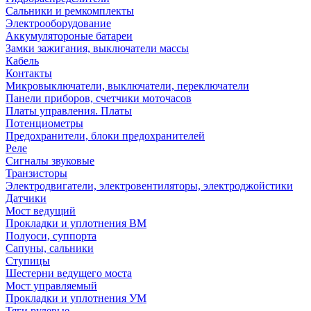
Сальники и ремкомплекты
Электрооборудование
Аккумулятороные батареи
Замки зажигания, выключатели массы
Кабель
Контакты
Микровыключатели, выключатели, переключатели
Панели приборов, счетчики моточасов
Платы управления. Платы
Потенциометры
Предохранители, блоки предохранителей
Реле
Сигналы звуковые
Транзисторы
Электродвигатели, электровентиляторы, электроджойстики
Датчики
Мост ведущий
Прокладки и уплотнения ВМ
Полуоси, суппорта
Сапуны, сальники
Ступицы
Шестерни ведущего моста
Мост управляемый
Прокладки и уплотнения УМ
Тяги рулевые