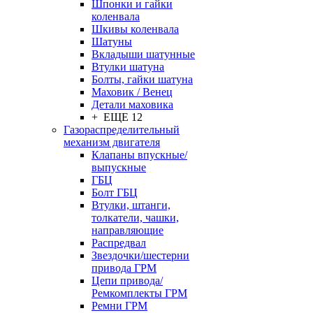
Шпонки и гайки
коленвала
Шкивы коленвала
Шатуны
Вкладыши шатунные
Втулки шатуна
Болты, гайки шатуна
Маховик / Венец
Детали маховика
+ ЕЩЕ 12
Газораспределительный
механизм двигателя
Клапаны впускные/
выпускные
ГБЦ
Болт ГБЦ
Втулки, штанги,
толкатели, чашки,
направляющие
Распредвал
Звездочки/шестерни
привода ГРМ
Цепи привода/
Ремкомплекты ГРМ
Ремни ГРМ