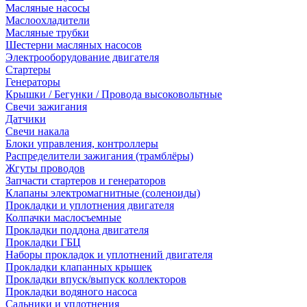
Масляные насосы
Маслоохладители
Масляные трубки
Шестерни масляных насосов
Электрооборудование двигателя
Стартеры
Генераторы
Крышки / Бегунки / Провода высоковольтные
Свечи зажигания
Датчики
Свечи накала
Блоки управления, контроллеры
Распределители зажигания (трамблёры)
Жгуты проводов
Запчасти стартеров и генераторов
Клапаны электромагнитные (соленоиды)
Прокладки и уплотнения двигателя
Колпачки маслосъемные
Прокладки поддона двигателя
Прокладки ГБЦ
Наборы прокладок и уплотнений двигателя
Прокладки клапанных крышек
Прокладки впуск/выпуск коллекторов
Прокладки водяного насоса
Сальники и уплотнения