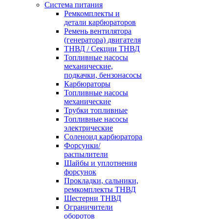
Система питания
Ремкомплекты и
детали карбюраторов
Ремень вентилятора
(генератора) двигателя
ТНВД / Секции ТНВД
Топливные насосы
механические,
подкачки, бензонасосы
Карбюраторы
Топливные насосы
механические
Трубки топливные
Топливные насосы
электрические
Соленоид карбюратора
Форсунки/
распылители
Шайбы и уплотнения
форсунок
Прокладки, сальники,
ремкомплекты ТНВД
Шестерни ТНВД
Ограничители
оборотов