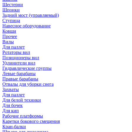
Шестерни
Шпонки
Задний мост (управляемый)
Ступица
Навесное оборудование
Ковши
Прочее
Вилы
Для паллет
Ротаторы вил
Позиционеры вил
Удлинители вил
Гидравлические группы
Левые барабаны
Правые барабаны
Отвалы для уборки снега
Захваты
Для паллет
Для белой техники
Для бочек
Для кип
Рабочие платформы
Каретки бокового смещения
Кран-балки
Штыри для линолеума