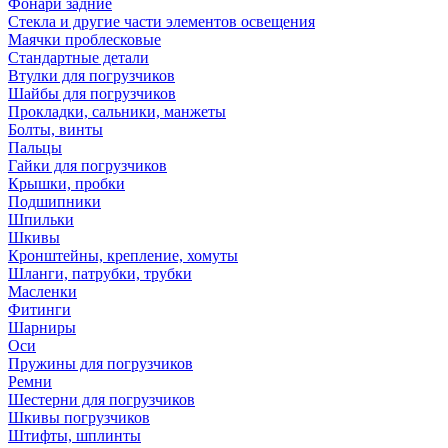
Фонари задние
Стекла и другие части элементов освещения
Маячки проблесковые
Стандартные детали
Втулки для погрузчиков
Шайбы для погрузчиков
Прокладки, сальники, манжеты
Болты, винты
Пальцы
Гайки для погрузчиков
Крышки, пробки
Подшипники
Шпильки
Шкивы
Кронштейны, крепление, хомуты
Шланги, патрубки, трубки
Масленки
Фитинги
Шарниры
Оси
Пружины для погрузчиков
Ремни
Шестерни для погрузчиков
Шкивы погрузчиков
Штифты, шплинты