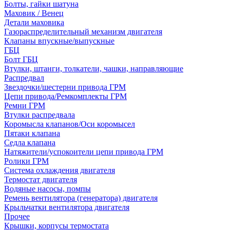
Болты, гайки шатуна
Маховик / Венец
Детали маховика
Газораспределительный механизм двигателя
Клапаны впускные/выпускные
ГБЦ
Болт ГБЦ
Втулки, штанги, толкатели, чашки, направляющие
Распредвал
Звездочки/шестерни привода ГРМ
Цепи привода/Ремкомплекты ГРМ
Ремни ГРМ
Втулки распредвала
Коромысла клапанов/Оси коромысел
Пятаки клапана
Седла клапана
Натяжители/успокоители цепи привода ГРМ
Ролики ГРМ
Система охлаждения двигателя
Термостат двигателя
Водяные насосы, помпы
Ремень вентилятора (генератора) двигателя
Крыльчатки вентилятора двигателя
Прочее
Крышки, корпусы термостата