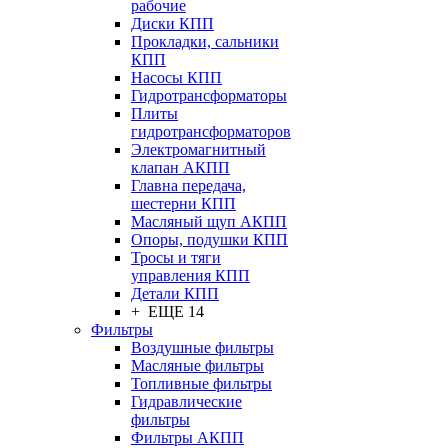
рабочие
Диски КПП
Прокладки, сальники
КПП
Насосы КПП
Гидротрансформаторы
Плиты
гидротрансформаторов
Электромагнитный
клапан АКПП
Главна передача,
шестерни КПП
Масляный щуп АКПП
Опоры, подушки КПП
Тросы и тяги
управления КПП
Детали КПП
+ ЕЩЕ 14
Фильтры
Воздушные фильтры
Масляные фильтры
Топливные фильтры
Гидравлические
фильтры
Фильтры АКПП