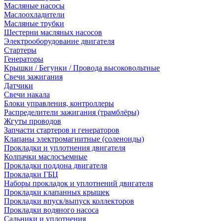
Масляные насосы
Маслоохладители
Масляные трубки
Шестерни масляных насосов
Электрооборудование двигателя
Стартеры
Генераторы
Крышки / Бегунки / Провода высоковольтные
Свечи зажигания
Датчики
Свечи накала
Блоки управления, контроллеры
Распределители зажигания (трамблёры)
Жгуты проводов
Запчасти стартеров и генераторов
Клапаны электромагнитные (соленоиды)
Прокладки и уплотнения двигателя
Колпачки маслосъемные
Прокладки поддона двигателя
Прокладки ГБЦ
Наборы прокладок и уплотнений двигателя
Прокладки клапанных крышек
Прокладки впуск/выпуск коллекторов
Прокладки водяного насоса
Сальники и уплотнения