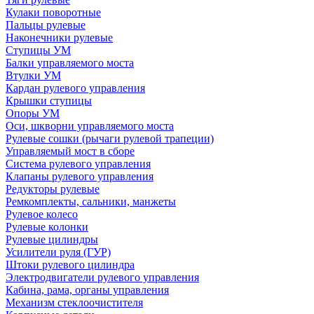
Кулаки поворотные
Пальцы рулевые
Наконечники рулевые
Ступицы УМ
Балки управляемого моста
Втулки УМ
Кардан рулевого управления
Крышки ступицы
Опоры УМ
Оси, шкворни управляемого моста
Рулевые сошки (рычаги рулевой трапеции)
Управляемый мост в сборе
Система рулевого управления
Клапаны рулевого управления
Редукторы рулевые
Ремкомплекты, сальники, манжеты
Рулевое колесо
Рулевые колонки
Рулевые цилиндры
Усилители руля (ГУР)
Штоки рулевого цилиндра
Электродвигатели рулевого управления
Кабина, рама, органы управления
Механизм стеклоочистителя