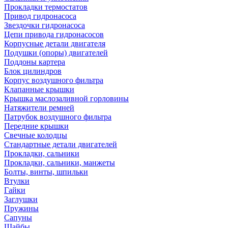
Прокладки термостатов
Привод гидронасоса
Звездочки гидронасоса
Цепи привода гидронасосов
Корпусные детали двигателя
Подушки (опоры) двигателей
Поддоны картера
Блок цилиндров
Корпус воздушного фильтра
Клапанные крышки
Крышка маслозаливной горловины
Натяжители ремней
Патрубок воздушного фильтра
Передние крышки
Свечные колодцы
Стандартные детали двигателей
Прокладки, сальники
Прокладки, сальники, манжеты
Болты, винты, шпильки
Втулки
Гайки
Заглушки
Пружины
Сапуны
Шайбы