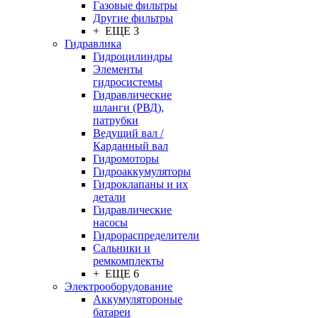
Газовые фильтры
Другие фильтры
+ ЕЩЕ 3
Гидравлика
Гидроцилиндры
Элементы
гидросистемы
Гидравлические
шланги (РВД),
патрубки
Ведущий вал /
Карданный вал
Гидромоторы
Гидроаккумуляторы
Гидроклапаны и их
детали
Гидравлические
насосы
Гидрораспределители
Сальники и
ремкомплекты
+ ЕЩЕ 6
Электрооборудование
Аккумулятороные
батареи