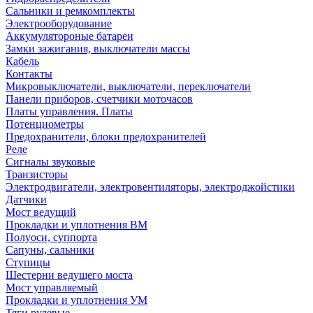
Сальники и ремкомплекты
Электрооборудование
Аккумулятороные батареи
Замки зажигания, выключатели массы
Кабель
Контакты
Микровыключатели, выключатели, переключатели
Панели приборов, счетчики моточасов
Платы управления. Платы
Потенциометры
Предохранители, блоки предохранителей
Реле
Сигналы звуковые
Транзисторы
Электродвигатели, электровентиляторы, электроджойстики
Датчики
Мост ведущий
Прокладки и уплотнения ВМ
Полуоси, суппорта
Сапуны, сальники
Ступицы
Шестерни ведущего моста
Мост управляемый
Прокладки и уплотнения УМ
Тяги рулевые