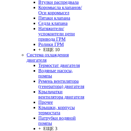
Втулки распредвала
Коромысла клапанов/
Оси коромысел
Пятаки клапана
Седла клапана
Натяжители/
успокоители цепи
привода ГРМ
Ролики ГРМ
+ ЕЩЕ 10
Система охлаждения
двигателя
Термостат двигателя
Водяные насосы,
помпы
Ремень вентилятора
(генератора) двигателя
Крыльчатки
вентилятора двигателя
Прочее
Крышки, корпусы
термостата
Патрубки водяной
помпы
+ ЕЩЕ 3