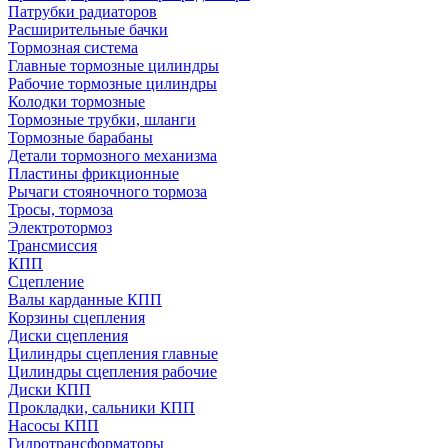
Патрубки радиаторов
Расширительные бачки
Тормозная система
Главные тормозные цилиндры
Рабочие тормозные цилиндры
Колодки тормозные
Тормозные трубки, шланги
Тормозные барабаны
Детали тормозного механизма
Пластины фрикционные
Рычаги стояночного тормоза
Тросы, тормоза
Электротормоз
Трансмиссия
КПП
Сцепление
Валы карданные КПП
Корзины сцепления
Диски сцепления
Цилиндры сцепления главные
Цилиндры сцепления рабочие
Диски КПП
Прокладки, сальники КПП
Насосы КПП
Гидротрансформаторы