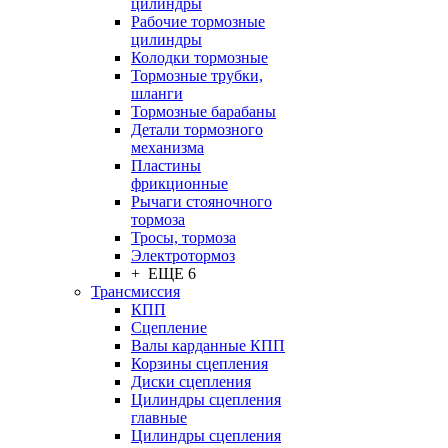
цилиндры
Рабочие тормозные
цилиндры
Колодки тормозные
Тормозные трубки,
шланги
Тормозные барабаны
Детали тормозного
механизма
Пластины
фрикционные
Рычаги стояночного
тормоза
Тросы, тормоза
Электротормоз
+ ЕЩЕ 6
Трансмиссия
КПП
Сцепление
Валы карданные КПП
Корзины сцепления
Диски сцепления
Цилиндры сцепления
главные
Цилиндры сцепления