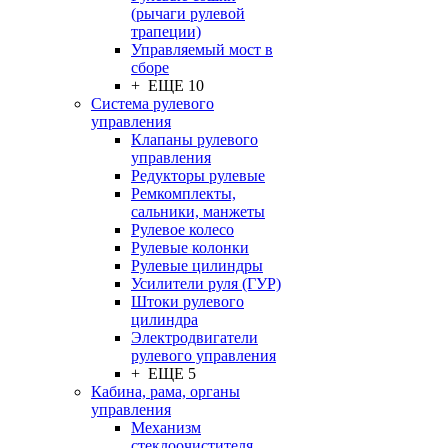
(рычаги рулевой
трапеции)
Управляемый мост в
сборе
+ ЕЩЕ 10
Система рулевого
управления
Клапаны рулевого
управления
Редукторы рулевые
Ремкомплекты,
сальники, манжеты
Рулевое колесо
Рулевые колонки
Рулевые цилиндры
Усилители руля (ГУР)
Штоки рулевого
цилиндра
Электродвигатели
рулевого управления
+ ЕЩЕ 5
Кабина, рама, органы
управления
Механизм
стеклоочистителя