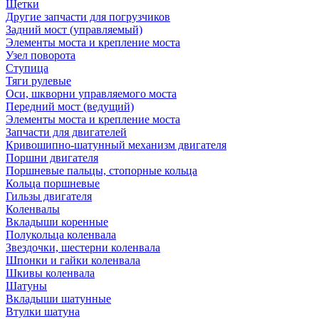
Щетки
Другие запчасти для погрузчиков
Задний мост (управляемый)
Элементы моста и крепление моста
Узел поворота
Ступица
Тяги рулевые
Оси, шкворни управляемого моста
Передний мост (ведущий)
Элементы моста и крепление моста
Запчасти для двигателей
Кривошипно-шатунный механизм двигателя
Поршни двигателя
Поршневые пальцы, стопорные кольца
Кольца поршневые
Гильзы двигателя
Коленвалы
Вкладыши коренные
Полукольца коленвала
Звездочки, шестерни коленвала
Шпонки и гайки коленвала
Шкивы коленвала
Шатуны
Вкладыши шатунные
Втулки шатуна