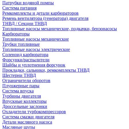
Патрубки водяной помпы
Система питания
Ремкомплекты и детали карбюраторов
Ремень вентилятора (генератора) двигателя
ТНВД / Секции ТНВД
Топливные насосы механические, подкачки, бензонасосы
Карбюраторы
Топливные насосы механические
Трубки топливные
Топливные насосы электрические
Соленоид карбюратора
Форсунки/распылители
Шайбы и уплотнения форсунок
Прокладки, сальники, ремкомплекты ТНВД
Шестерни ТНВД
Ограничители оборотов
Плунжерные пары
Система впуска
Турбины двигателя
Впускные коллекторы
Дроссельные заслонки
Охладители турбокомпрессоров
Система смазки двигателя
Детали масляного насоса
Масляные щупы