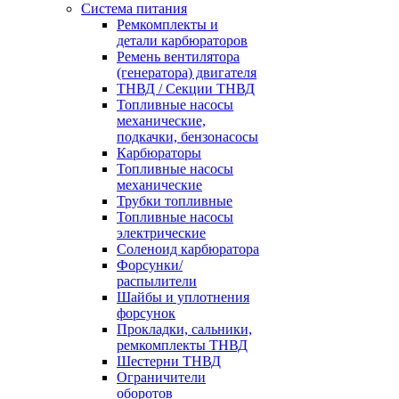
Система питания
Ремкомплекты и
детали карбюраторов
Ремень вентилятора
(генератора) двигателя
ТНВД / Секции ТНВД
Топливные насосы
механические,
подкачки, бензонасосы
Карбюраторы
Топливные насосы
механические
Трубки топливные
Топливные насосы
электрические
Соленоид карбюратора
Форсунки/
распылители
Шайбы и уплотнения
форсунок
Прокладки, сальники,
ремкомплекты ТНВД
Шестерни ТНВД
Ограничители
оборотов