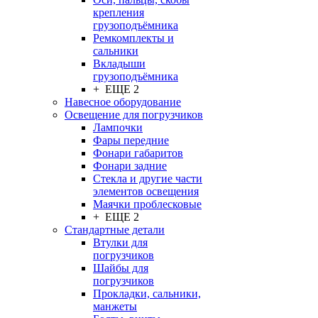
крепления
грузоподъёмника
Ремкомплекты и
сальники
Вкладыши
грузоподъёмника
+ ЕЩЕ 2
Навесное оборудование
Освещение для погрузчиков
Лампочки
Фары передние
Фонари габаритов
Фонари задние
Стекла и другие части
элементов освещения
Маячки проблесковые
+ ЕЩЕ 2
Стандартные детали
Втулки для
погрузчиков
Шайбы для
погрузчиков
Прокладки, сальники,
манжеты