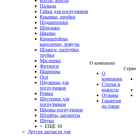
Болты, винты
Пальцы
Гайки для погрузчиков
Крышки, пробки
Подшипники
Шпильки
Шкивы
Кронштейны,
крепление, хомуты
Шланги, патрубки,
трубки
Масленки
О компании
Фитинги
Серв
Шарниры
О
Оси
компании
Пружины для
Статьи и
погрузчиков
новости
Ремни
Отзывы
Шестерни для
Гарантия
погрузчиков
на товар
Шкивы погрузчиков
Штифты, шплинты
Щетки
+ ЕЩЕ 18
Другие запчасти для