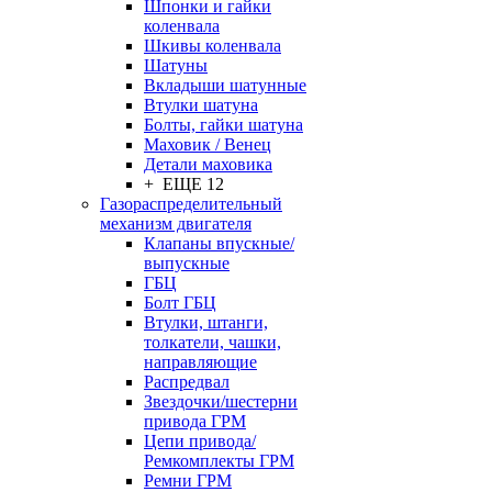
Шпонки и гайки
коленвала
Шкивы коленвала
Шатуны
Вкладыши шатунные
Втулки шатуна
Болты, гайки шатуна
Маховик / Венец
Детали маховика
+ ЕЩЕ 12
Газораспределительный
механизм двигателя
Клапаны впускные/
выпускные
ГБЦ
Болт ГБЦ
Втулки, штанги,
толкатели, чашки,
направляющие
Распредвал
Звездочки/шестерни
привода ГРМ
Цепи привода/
Ремкомплекты ГРМ
Ремни ГРМ