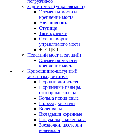
погрузчиков
Задний мост (управляемый)
Элементы моста и
крепление моста
Узел поворота
Ступица
Тяги рулевые
Оси, шкворни
управляемого моста
+ ЕЩЕ 1
Передний мост (ведущий)
Элементы моста и
крепление моста
Кривошипно-шатунный
механизм двигателя
Поршни двигателя
Поршневые пальцы,
стопорные кольца
Кольца поршневые
Гильзы двигателя
Коленвалы
Вкладыши коренные
Полукольца коленвала
Звездочки, шестерни
коленвала