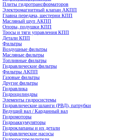
Плиты гидротрансформаторов
Электромагнитный клапан АКПП
Главна передача, шестерни КПП
Масляный щуп АКПП
Опоры, подушки КПП
Тросы и тяги управления КПП
Детали КПП
Фильтры
Воздушные фильтры
Масляные фильтры
Топливные фильтры
Гидравлические фильтры
Фильтры АКПП
Газовые фильтры
Другие фильтры
Гидравлика
Гидроцилиндры
Элементы гидросистемы
Гидравлические шланги (РВД), патрубки
Ведущий вал / Карданный вал
Гидромоторы
Гидроаккумуляторы
Гидроклапаны и их детали
Гидравлические насосы
Гидрораспределители