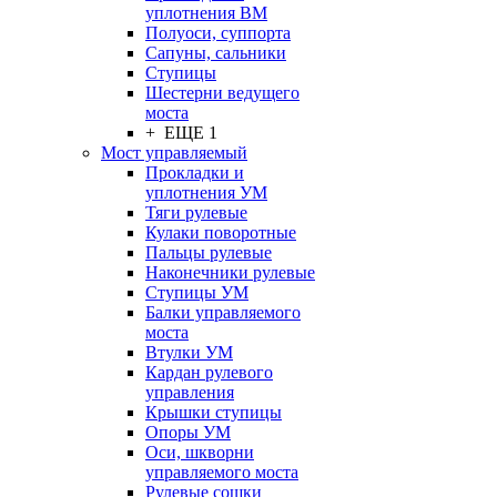
уплотнения ВМ
Полуоси, суппорта
Сапуны, сальники
Ступицы
Шестерни ведущего
моста
+ ЕЩЕ 1
Мост управляемый
Прокладки и
уплотнения УМ
Тяги рулевые
Кулаки поворотные
Пальцы рулевые
Наконечники рулевые
Ступицы УМ
Балки управляемого
моста
Втулки УМ
Кардан рулевого
управления
Крышки ступицы
Опоры УМ
Оси, шкворни
управляемого моста
Рулевые сошки