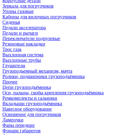
Корпусные детали
Зеркала для погрузчиков
Упоры газовые
Кабины для вилочных погрузчиков
Сиденья
Педали акселератора
Педали и рычаги
Переключатели подрулевые
Резиновые накладки
Трос газа
Выхлопная система
Выхлопные трубы
Глушители
Грузоподьемный механизм, мачта
Ролики, подшипники грузоподъёмника
Прочее
Цепи грузоподъёмника
Оси, пальцы, скобы крепления грузоподъёмника
Ремкомплекты и сальники
Вкладыши грузоподъёмника
Навесное оборудование
Освещение для погрузчиков
Лампочки
Фары передние
Фонари габаритов