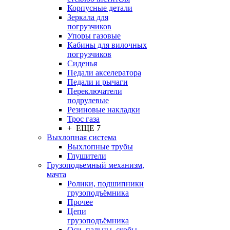
Корпусные детали
Зеркала для
погрузчиков
Упоры газовые
Кабины для вилочных
погрузчиков
Сиденья
Педали акселератора
Педали и рычаги
Переключатели
подрулевые
Резиновые накладки
Трос газа
+ ЕЩЕ 7
Выхлопная система
Выхлопные трубы
Глушители
Грузоподьемный механизм,
мачта
Ролики, подшипники
грузоподъёмника
Прочее
Цепи
грузоподъёмника
Оси, пальцы, скобы