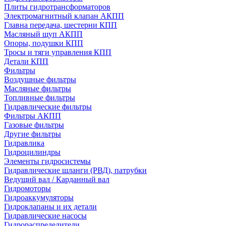
Плиты гидротрансформаторов
Электромагнитный клапан АКПП
Главна передача, шестерни КПП
Масляный щуп АКПП
Опоры, подушки КПП
Тросы и тяги управления КПП
Детали КПП
Фильтры
Воздушные фильтры
Масляные фильтры
Топливные фильтры
Гидравлические фильтры
Фильтры АКПП
Газовые фильтры
Другие фильтры
Гидравлика
Гидроцилиндры
Элементы гидросистемы
Гидравлические шланги (РВД), патрубки
Ведущий вал / Карданный вал
Гидромоторы
Гидроаккумуляторы
Гидроклапаны и их детали
Гидравлические насосы
Гидрораспределители