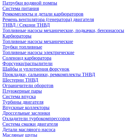
Патрубки водяной помпы
Система питания
Ремкомплекты и детали карбюраторов
Ремень вентилятора (генератора) двигателя
ТНВД / Секции ТНВД
Топливные насосы механические, подкачки, бензонасосы
Карбюраторы
Топливные насосы механические
Трубки топливные
Топливные насосы электрические
Соленоид карбюратора
Форсунки/распылители
Шайбы и уплотнения форсунок
Прокладки, сальники, ремкомплекты ТНВД
Шестерни ТНВД
Ограничители оборотов
Плунжерные пары
Система впуска
Турбины двигателя
Впускные коллекторы
Дроссельные заслонки
Охладители турбокомпрессоров
Система смазки двигателя
Детали масляного насоса
Масляные щупы