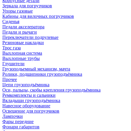
Корпусные детали
Зеркала для погрузчиков
Упоры газовые
Кабины для вилочных погрузчиков
Сиденья
Педали акселератора
Педали и рычаги
Переключатели подрулевые
Резиновые накладки
Трос газа
Выхлопная система
Выхлопные трубы
Глушители
Грузоподьемный механизм, мачта
Ролики, подшипники грузоподъёмника
Прочее
Цепи грузоподъёмника
Оси, пальцы, скобы крепления грузоподъёмника
Ремкомплекты и сальники
Вкладыши грузоподъёмника
Навесное оборудование
Освещение для погрузчиков
Лампочки
Фары передние
Фонари габаритов