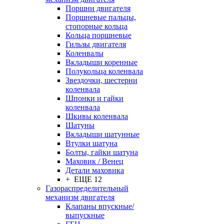
Поршни двигателя
Поршневые пальцы,
стопорные кольца
Кольца поршневые
Гильзы двигателя
Коленвалы
Вкладыши коренные
Полукольца коленвала
Звездочки, шестерни
коленвала
Шпонки и гайки
коленвала
Шкивы коленвала
Шатуны
Вкладыши шатунные
Втулки шатуна
Болты, гайки шатуна
Маховик / Венец
Детали маховика
+ ЕЩЕ 12
Газораспределительный
механизм двигателя
Клапаны впускные/
выпускные