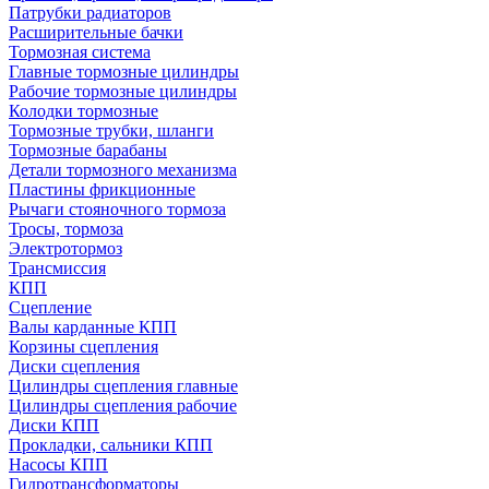
Патрубки радиаторов
Расширительные бачки
Тормозная система
Главные тормозные цилиндры
Рабочие тормозные цилиндры
Колодки тормозные
Тормозные трубки, шланги
Тормозные барабаны
Детали тормозного механизма
Пластины фрикционные
Рычаги стояночного тормоза
Тросы, тормоза
Электротормоз
Трансмиссия
КПП
Сцепление
Валы карданные КПП
Корзины сцепления
Диски сцепления
Цилиндры сцепления главные
Цилиндры сцепления рабочие
Диски КПП
Прокладки, сальники КПП
Насосы КПП
Гидротрансформаторы