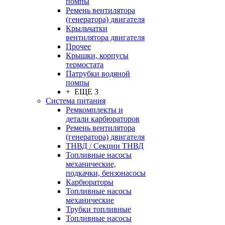
помпы
Ремень вентилятора
(генератора) двигателя
Крыльчатки
вентилятора двигателя
Прочее
Крышки, корпусы
термостата
Патрубки водяной
помпы
+ ЕЩЕ 3
Система питания
Ремкомплекты и
детали карбюраторов
Ремень вентилятора
(генератора) двигателя
ТНВД / Секции ТНВД
Топливные насосы
механические,
подкачки, бензонасосы
Карбюраторы
Топливные насосы
механические
Трубки топливные
Топливные насосы