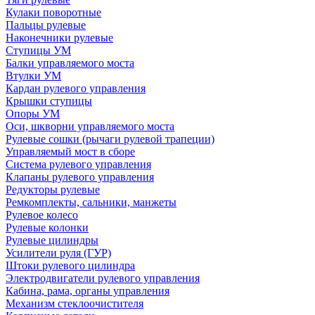
Кулаки поворотные
Пальцы рулевые
Наконечники рулевые
Ступицы УМ
Балки управляемого моста
Втулки УМ
Кардан рулевого управления
Крышки ступицы
Опоры УМ
Оси, шкворни управляемого моста
Рулевые сошки (рычаги рулевой трапеции)
Управляемый мост в сборе
Система рулевого управления
Клапаны рулевого управления
Редукторы рулевые
Ремкомплекты, сальники, манжеты
Рулевое колесо
Рулевые колонки
Рулевые цилиндры
Усилители руля (ГУР)
Штоки рулевого цилиндра
Электродвигатели рулевого управления
Кабина, рама, органы управления
Механизм стеклоочистителя