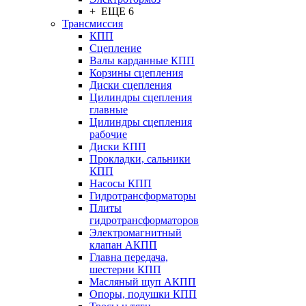
+ ЕЩЕ 6
Трансмиссия
КПП
Сцепление
Валы карданные КПП
Корзины сцепления
Диски сцепления
Цилиндры сцепления
главные
Цилиндры сцепления
рабочие
Диски КПП
Прокладки, сальники
КПП
Насосы КПП
Гидротрансформаторы
Плиты
гидротрансформаторов
Электромагнитный
клапан АКПП
Главна передача,
шестерни КПП
Масляный щуп АКПП
Опоры, подушки КПП