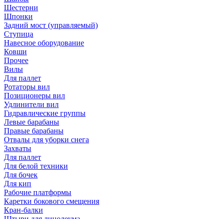
Шестерни
Шпонки
Задний мост (управляемый)
Ступица
Навесное оборудование
Ковши
Прочее
Вилы
Для паллет
Ротаторы вил
Позиционеры вил
Удлинители вил
Гидравлические группы
Левые барабаны
Правые барабаны
Отвалы для уборки снега
Захваты
Для паллет
Для белой техники
Для бочек
Для кип
Рабочие платформы
Каретки бокового смещения
Кран-балки
Штыри для линолеума