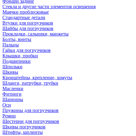
Фонари задние
Стекла и другие части элементов освещения
Маячки проблесковые
Стандартные детали
Втулки для погрузчиков
Шайбы для погрузчиков
Прокладки, сальники, манжеты
Болты, винты
Пальцы
Гайки для погрузчиков
Крышки, пробки
Подшипники
Шпильки
Шкивы
Кронштейны, крепление, хомуты
Шланги, патрубки, трубки
Масленки
Фитинги
Шарниры
Оси
Пружины для погрузчиков
Ремни
Шестерни для погрузчиков
Шкивы погрузчиков
Штифты, шплинты