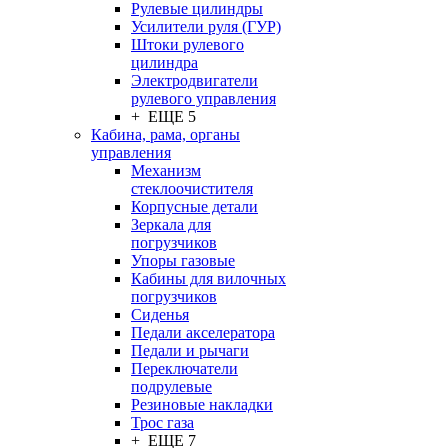
Рулевые цилиндры
Усилители руля (ГУР)
Штоки рулевого
цилиндра
Электродвигатели
рулевого управления
+ ЕЩЕ 5
Кабина, рама, органы
управления
Механизм
стеклоочистителя
Корпусные детали
Зеркала для
погрузчиков
Упоры газовые
Кабины для вилочных
погрузчиков
Сиденья
Педали акселератора
Педали и рычаги
Переключатели
подрулевые
Резиновые накладки
Трос газа
+ ЕЩЕ 7