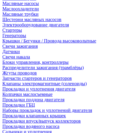
Масляные насосы
Маслоохладители
Масляные трубки
Шестерни масляных насосов
Электрооборудование двигателя
Стартеры
Генераторы
Крышки / Бегунки / Провода высоковольтные
Свечи зажигания
Датчики
Свечи накала
Блоки управления, контроллеры
Распределители зажигания (трамблёры)
Жгуты проводов
Запчасти стартеров и генераторов
Клапаны электромагнитные (соленоиды)
Прокладки и уплотнения двигателя
Колпачки маслосъемные
Прокладки поддона двигателя
Прокладки ГБЦ
Наборы прокладок и уплотнений двигателя
Прокладки клапанных крышек
Прокладки впуск/выпуск коллекторов
Прокладки водяного насоса
Сальники и уплотнения