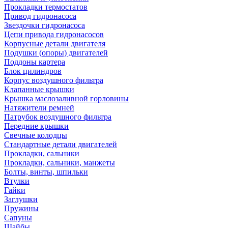
Прокладки термостатов
Привод гидронасоса
Звездочки гидронасоса
Цепи привода гидронасосов
Корпусные детали двигателя
Подушки (опоры) двигателей
Поддоны картера
Блок цилиндров
Корпус воздушного фильтра
Клапанные крышки
Крышка маслозаливной горловины
Натяжители ремней
Патрубок воздушного фильтра
Передние крышки
Свечные колодцы
Стандартные детали двигателей
Прокладки, сальники
Прокладки, сальники, манжеты
Болты, винты, шпильки
Втулки
Гайки
Заглушки
Пружины
Сапуны
Шайбы