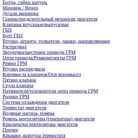
Болты, гайки шатуна
Маховик / Венец
Детали маховика
Газораспределительный механизм двигателя
Клапаны впускные/выпускные
ГБЦ
Болт ГБЦ
Втулки, штанги, толкатели, чашки, направляющие
Распредвал
Звездочки/шестерни привода ГРМ
Цепи привода/Ремкомплекты ГРМ
Ремни ГРМ
Втулки распредвала
Коромысла клапанов/Оси коромысел
Пятаки клапана
Седла клапана
Натяжители/успокоители цепи привода ГРМ
Ролики ГРМ
Система охлаждения двигателя
Термостат двигателя
Водяные насосы, помпы
Ремень вентилятора (генератора) двигателя
Крыльчатки вентилятора двигателя
Прочее
Крышки, корпусы термостата