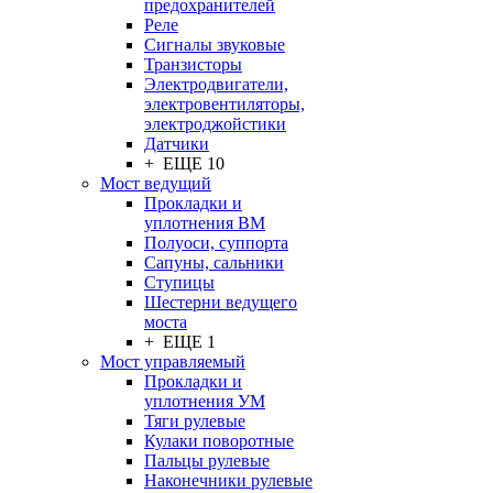
предохранителей
Реле
Сигналы звуковые
Транзисторы
Электродвигатели,
электровентиляторы,
электроджойстики
Датчики
+ ЕЩЕ 10
Мост ведущий
Прокладки и
уплотнения ВМ
Полуоси, суппорта
Сапуны, сальники
Ступицы
Шестерни ведущего
моста
+ ЕЩЕ 1
Мост управляемый
Прокладки и
уплотнения УМ
Тяги рулевые
Кулаки поворотные
Пальцы рулевые
Наконечники рулевые