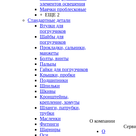
элементов освещения
Маячки проблесковые
+ ЕЩЕ 2
Стандартные детали
Втулки для
погрузчиков
Шайбы для
погрузчиков
Прокладки, сальники,
манжеты
Болты, винты
Пальцы
Гайки для погрузчиков
Крышки, пробки
Подшипники
Шпильки
Шкивы
Кронштейны,
крепление, хомуты
Шланги, патрубки,
трубки
Масленки
О компании
Фитинги
Серв
Шарниры
О
Оси