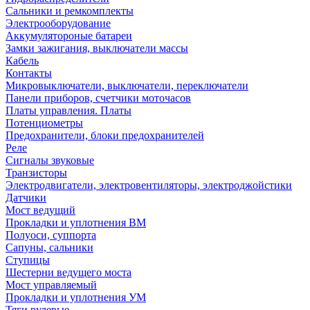
Сальники и ремкомплекты
Электрооборудование
Аккумулятороные батареи
Замки зажигания, выключатели массы
Кабель
Контакты
Микровыключатели, выключатели, переключатели
Панели приборов, счетчики моточасов
Платы управления. Платы
Потенциометры
Предохранители, блоки предохранителей
Реле
Сигналы звуковые
Транзисторы
Электродвигатели, электровентиляторы, электроджойстики
Датчики
Мост ведущий
Прокладки и уплотнения ВМ
Полуоси, суппорта
Сапуны, сальники
Ступицы
Шестерни ведущего моста
Мост управляемый
Прокладки и уплотнения УМ
Тяги рулевые