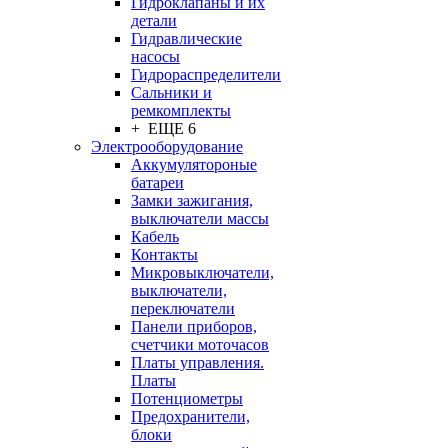
Гидроклапаны и их
детали
Гидравлические
насосы
Гидрораспределители
Сальники и
ремкомплекты
+ ЕЩЕ 6
Электрооборудование
Аккумулятороные
батареи
Замки зажигания,
выключатели массы
Кабель
Контакты
Микровыключатели,
выключатели,
переключатели
Панели приборов,
счетчики моточасов
Платы управления.
Платы
Потенциометры
Предохранители,
блоки