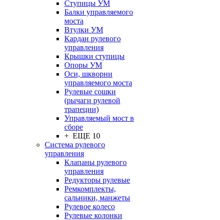
Ступицы УМ
Балки управляемого
моста
Втулки УМ
Кардан рулевого
управления
Крышки ступицы
Опоры УМ
Оси, шкворни
управляемого моста
Рулевые сошки
(рычаги рулевой
трапеции)
Управляемый мост в
сборе
+ ЕЩЕ 10
Система рулевого
управления
Клапаны рулевого
управления
Редукторы рулевые
Ремкомплекты,
сальники, манжеты
Рулевое колесо
Рулевые колонки