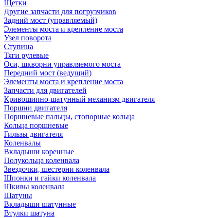
Щетки
Другие запчасти для погрузчиков
Задний мост (управляемый)
Элементы моста и крепление моста
Узел поворота
Ступица
Тяги рулевые
Оси, шкворни управляемого моста
Передний мост (ведущий)
Элементы моста и крепление моста
Запчасти для двигателей
Кривошипно-шатунный механизм двигателя
Поршни двигателя
Поршневые пальцы, стопорные кольца
Кольца поршневые
Гильзы двигателя
Коленвалы
Вкладыши коренные
Полукольца коленвала
Звездочки, шестерни коленвала
Шпонки и гайки коленвала
Шкивы коленвала
Шатуны
Вкладыши шатунные
Втулки шатуна