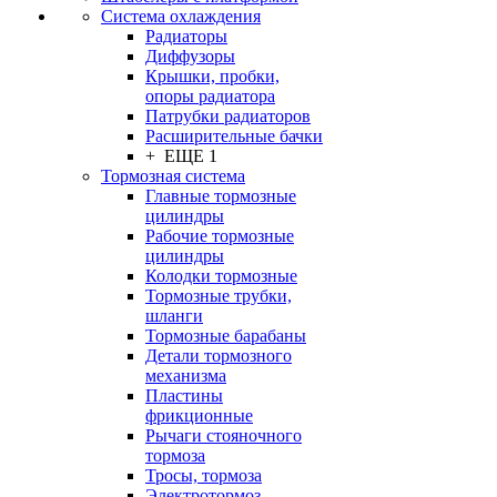
Система охлаждения
Радиаторы
Диффузоры
Крышки, пробки,
опоры радиатора
Патрубки радиаторов
Расширительные бачки
+ ЕЩЕ 1
Тормозная система
Главные тормозные
цилиндры
Рабочие тормозные
цилиндры
Колодки тормозные
Тормозные трубки,
шланги
Тормозные барабаны
Детали тормозного
механизма
Пластины
фрикционные
Рычаги стояночного
тормоза
Тросы, тормоза
Электротормоз