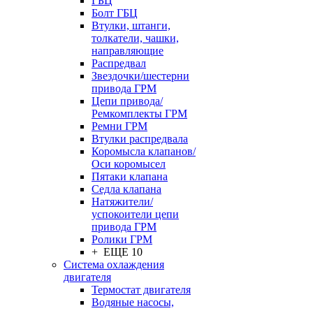
ГБЦ
Болт ГБЦ
Втулки, штанги,
толкатели, чашки,
направляющие
Распредвал
Звездочки/шестерни
привода ГРМ
Цепи привода/
Ремкомплекты ГРМ
Ремни ГРМ
Втулки распредвала
Коромысла клапанов/
Оси коромысел
Пятаки клапана
Седла клапана
Натяжители/
успокоители цепи
привода ГРМ
Ролики ГРМ
+ ЕЩЕ 10
Система охлаждения
двигателя
Термостат двигателя
Водяные насосы,