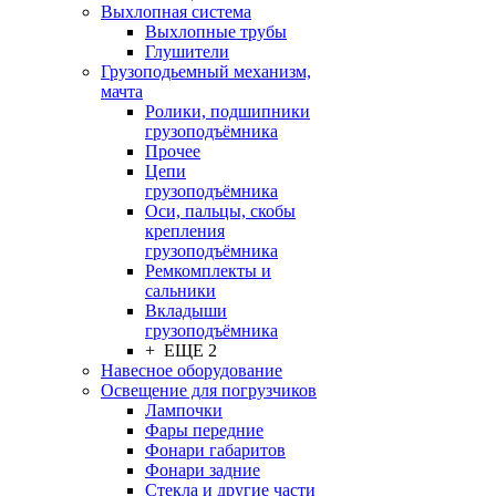
Выхлопная система
Выхлопные трубы
Глушители
Грузоподьемный механизм,
мачта
Ролики, подшипники
грузоподъёмника
Прочее
Цепи
грузоподъёмника
Оси, пальцы, скобы
крепления
грузоподъёмника
Ремкомплекты и
сальники
Вкладыши
грузоподъёмника
+ ЕЩЕ 2
Навесное оборудование
Освещение для погрузчиков
Лампочки
Фары передние
Фонари габаритов
Фонари задние
Стекла и другие части