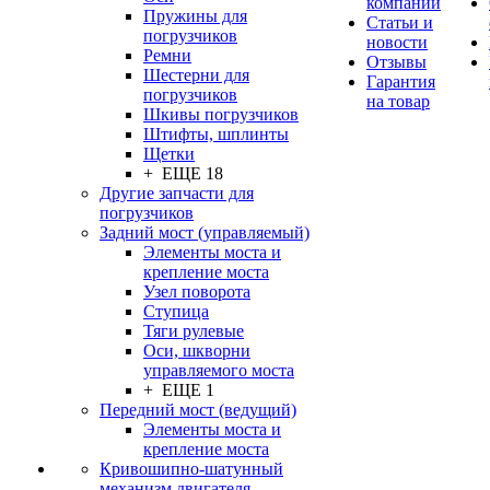
компании
Пружины для
Статьи и
погрузчиков
новости
Ремни
Отзывы
Шестерни для
Гарантия
погрузчиков
на товар
Шкивы погрузчиков
Штифты, шплинты
Щетки
+ ЕЩЕ 18
Другие запчасти для
погрузчиков
Задний мост (управляемый)
Элементы моста и
крепление моста
Узел поворота
Ступица
Тяги рулевые
Оси, шкворни
управляемого моста
+ ЕЩЕ 1
Передний мост (ведущий)
Элементы моста и
крепление моста
Кривошипно-шатунный
механизм двигателя