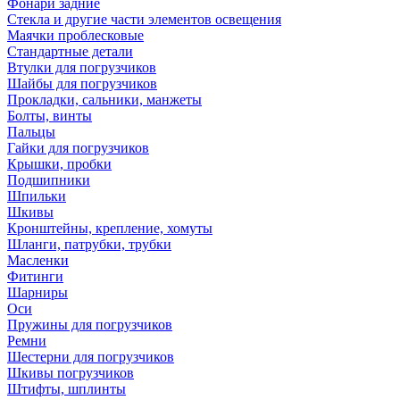
Фонари задние
Стекла и другие части элементов освещения
Маячки проблесковые
Стандартные детали
Втулки для погрузчиков
Шайбы для погрузчиков
Прокладки, сальники, манжеты
Болты, винты
Пальцы
Гайки для погрузчиков
Крышки, пробки
Подшипники
Шпильки
Шкивы
Кронштейны, крепление, хомуты
Шланги, патрубки, трубки
Масленки
Фитинги
Шарниры
Оси
Пружины для погрузчиков
Ремни
Шестерни для погрузчиков
Шкивы погрузчиков
Штифты, шплинты