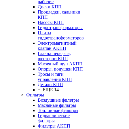
рабочие
Диски КПП
Прокладки, сальники
КПП
Насосы КПП
Гидротрансформаторы
Плиты
гидротрансформаторов
Электромагнитный
клапан АКПП
Главна передача,
шестерни КПП
Масляный щуп АКПП
Опоры, подушки КПП
Тросы и тяги
управления КПП
Детали КПП
+ ЕЩЕ 14
Фильтры
Воздушные фильтры
Масляные фильтры
Топливные фильтры
Гидравлические
фильтры
Фильтры АКПП