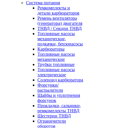
Система питания
Ремкомплекты и
детали карбюраторов
Ремень вентилятора
(генератора) двигателя
ТНВД / Секции ТНВД
Топливные насосы
механические,
подкачки, бензонасосы
Карбюраторы
Топливные насосы
механические
Трубки топливные
Топливные насосы
электрические
Соленоид карбюратора
Форсунки/
распылители
Шайбы и уплотнения
форсунок
Прокладки, сальники,
ремкомплекты ТНВД
Шестерни ТНВД
Ограничители
оборотов