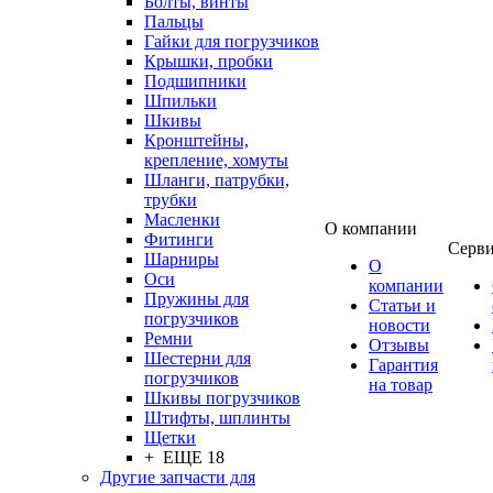
Болты, винты
Пальцы
Гайки для погрузчиков
Крышки, пробки
Подшипники
Шпильки
Шкивы
Кронштейны,
крепление, хомуты
Шланги, патрубки,
трубки
Масленки
О компании
Фитинги
Серв
Шарниры
О
Оси
компании
Пружины для
Статьи и
погрузчиков
новости
Ремни
Отзывы
Шестерни для
Гарантия
погрузчиков
на товар
Шкивы погрузчиков
Штифты, шплинты
Щетки
+ ЕЩЕ 18
Другие запчасти для