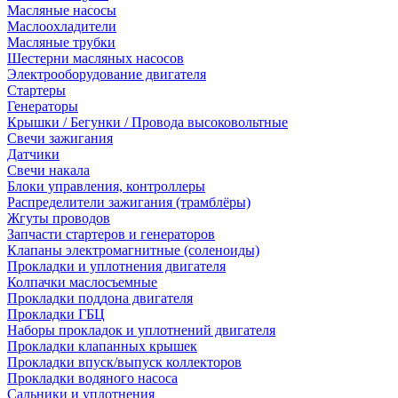
Масляные насосы
Маслоохладители
Масляные трубки
Шестерни масляных насосов
Электрооборудование двигателя
Стартеры
Генераторы
Крышки / Бегунки / Провода высоковольтные
Свечи зажигания
Датчики
Свечи накала
Блоки управления, контроллеры
Распределители зажигания (трамблёры)
Жгуты проводов
Запчасти стартеров и генераторов
Клапаны электромагнитные (соленоиды)
Прокладки и уплотнения двигателя
Колпачки маслосъемные
Прокладки поддона двигателя
Прокладки ГБЦ
Наборы прокладок и уплотнений двигателя
Прокладки клапанных крышек
Прокладки впуск/выпуск коллекторов
Прокладки водяного насоса
Сальники и уплотнения