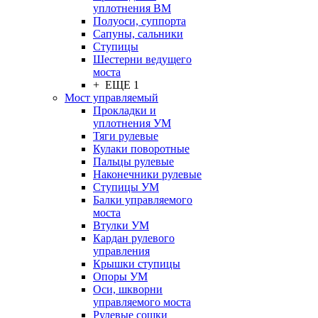
уплотнения ВМ
Полуоси, суппорта
Сапуны, сальники
Ступицы
Шестерни ведущего
моста
+ ЕЩЕ 1
Мост управляемый
Прокладки и
уплотнения УМ
Тяги рулевые
Кулаки поворотные
Пальцы рулевые
Наконечники рулевые
Ступицы УМ
Балки управляемого
моста
Втулки УМ
Кардан рулевого
управления
Крышки ступицы
Опоры УМ
Оси, шкворни
управляемого моста
Рулевые сошки