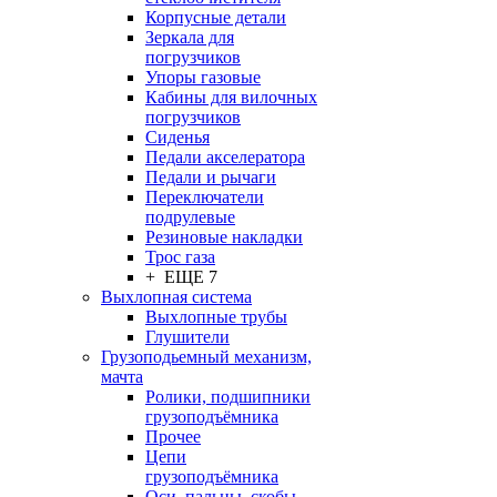
Корпусные детали
Зеркала для
погрузчиков
Упоры газовые
Кабины для вилочных
погрузчиков
Сиденья
Педали акселератора
Педали и рычаги
Переключатели
подрулевые
Резиновые накладки
Трос газа
+ ЕЩЕ 7
Выхлопная система
Выхлопные трубы
Глушители
Грузоподьемный механизм,
мачта
Ролики, подшипники
грузоподъёмника
Прочее
Цепи
грузоподъёмника
Оси, пальцы, скобы