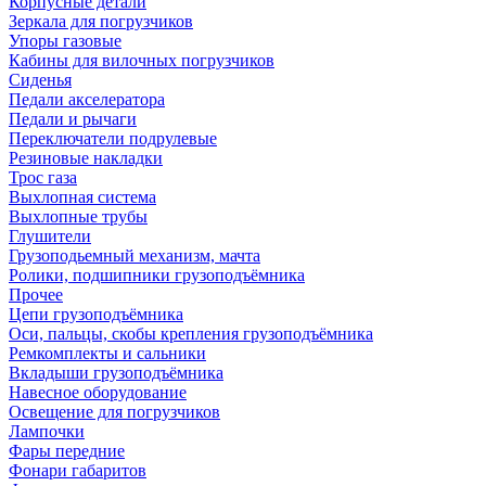
Корпусные детали
Зеркала для погрузчиков
Упоры газовые
Кабины для вилочных погрузчиков
Сиденья
Педали акселератора
Педали и рычаги
Переключатели подрулевые
Резиновые накладки
Трос газа
Выхлопная система
Выхлопные трубы
Глушители
Грузоподьемный механизм, мачта
Ролики, подшипники грузоподъёмника
Прочее
Цепи грузоподъёмника
Оси, пальцы, скобы крепления грузоподъёмника
Ремкомплекты и сальники
Вкладыши грузоподъёмника
Навесное оборудование
Освещение для погрузчиков
Лампочки
Фары передние
Фонари габаритов