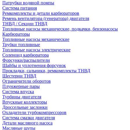
Патрубки водяной помпы
Система питания
Ремкомплекты и детали карбюраторов
Ремень вентилятора (генератора) двигателя
ТНВД / Секции ТНВД
Топливные насосы механические, подкачки, бензонасосы
Карбюраторы
Топливные насосы механические
Трубки топливные
Топливные насосы электрические
Соленоид карбюратора
Форсунки/распылители
Шайбы и уплотнения форсунок
Прокладки, сальники, ремкомплекты ТНВД
Шестерни ТНВД
Ограничители оборотов
Плунжерные пары
Система впуска
Турбины двигателя
Впускные коллекторы
Дроссельные заслонки
Охладители турбокомпрессоров
Система смазки двигателя
Детали масляного насоса
Масляные щупы