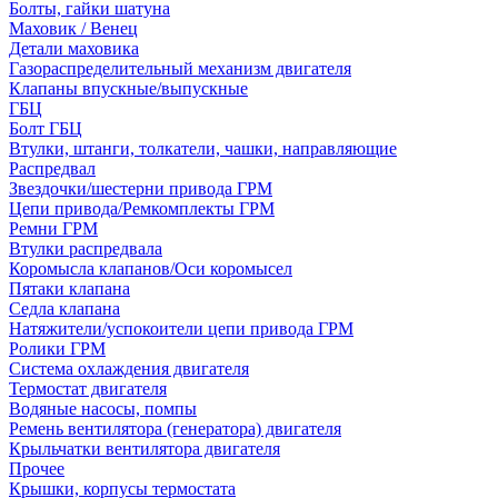
Болты, гайки шатуна
Маховик / Венец
Детали маховика
Газораспределительный механизм двигателя
Клапаны впускные/выпускные
ГБЦ
Болт ГБЦ
Втулки, штанги, толкатели, чашки, направляющие
Распредвал
Звездочки/шестерни привода ГРМ
Цепи привода/Ремкомплекты ГРМ
Ремни ГРМ
Втулки распредвала
Коромысла клапанов/Оси коромысел
Пятаки клапана
Седла клапана
Натяжители/успокоители цепи привода ГРМ
Ролики ГРМ
Система охлаждения двигателя
Термостат двигателя
Водяные насосы, помпы
Ремень вентилятора (генератора) двигателя
Крыльчатки вентилятора двигателя
Прочее
Крышки, корпусы термостата