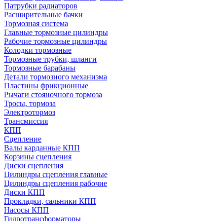
Патрубки радиаторов
Расширительные бачки
Тормозная система
Главные тормозные цилиндры
Рабочие тормозные цилиндры
Колодки тормозные
Тормозные трубки, шланги
Тормозные барабаны
Детали тормозного механизма
Пластины фрикционные
Рычаги стояночного тормоза
Тросы, тормоза
Электротормоз
Трансмиссия
КПП
Сцепление
Валы карданные КПП
Корзины сцепления
Диски сцепления
Цилиндры сцепления главные
Цилиндры сцепления рабочие
Диски КПП
Прокладки, сальники КПП
Насосы КПП
Гидротрансформаторы