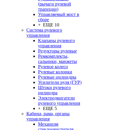
(рычаги рулевой
трапеции)
Управляемый мост в
сборе
+ ЕЩЕ 10
Система рулевого
управления
Клапаны рулевого
управления
Редукторы рулевые
Ремкомплекты,
сальники, манжеты
Рулевое колесо
Рулевые колонки
Рулевые цилиндры
Усилители руля (ГУР)
Штоки рулевого
цилиндра
Электродвигатели
рулевого управления
+ ЕЩЕ 5
Кабина, рама, органы
управления
Механизм
стеклоочистителя