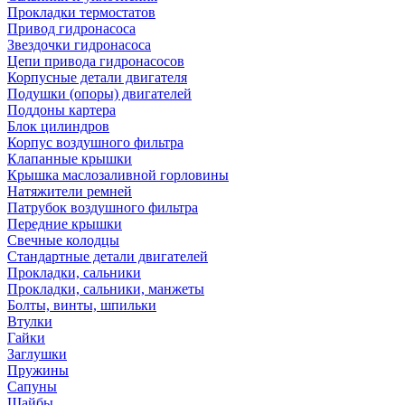
Прокладки термостатов
Привод гидронасоса
Звездочки гидронасоса
Цепи привода гидронасосов
Корпусные детали двигателя
Подушки (опоры) двигателей
Поддоны картера
Блок цилиндров
Корпус воздушного фильтра
Клапанные крышки
Крышка маслозаливной горловины
Натяжители ремней
Патрубок воздушного фильтра
Передние крышки
Свечные колодцы
Стандартные детали двигателей
Прокладки, сальники
Прокладки, сальники, манжеты
Болты, винты, шпильки
Втулки
Гайки
Заглушки
Пружины
Сапуны
Шайбы