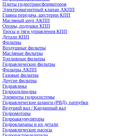
Плиты гидротрансформаторов
Электромагнитный клапан АКПП
Главна передача, шестерни КПП
Масляный щуп АКПП
Опоры, подушки КПП
Тросы и тяги управления КПП
Детали КПП
Фильтры
Воздушные фильтры
Масляные фильтры
Топливные фильтры
Гидравлические фильтры
Фильтры АКПП
Газовые фильтры
Другие фильтры
Гидравлика
Гидроцилиндры
Элементы гидросистемы
Гидравлические шланги (РВД), патрубки
Ведущий вал / Карданный вал
Гидромоторы
Гидроаккумуляторы
Гидроклапаны и их детали
Гидравлические насосы
Гидрораспределители