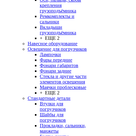
крепления
грузоподъёмника
Ремкомплекты и
сальники
Вкладыши
грузоподъёмника
+ ЕЩЕ 2
Навесное оборудование
Освещение для погрузчиков
Лампочки
Фары передние
Фонари габаритов
Фонари задние
Стекла и другие части
элементов освещения
Маячки проблесковые
+ ЕЩЕ 2
Стандартные детали
Втулки для
погрузчиков
Шайбы для
погрузчиков
Прокладки, сальники,
манжеты