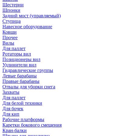
Шестерни
Шпонки
Задний мост (управляемый)
Ступица
Навесное оборудование
Ковши
Прочее
Вилы
Для паллет
Ротаторы вил
Позиционеры вил
Удлинители вил
Гидравлические группы
Левые барабаны
Правые барабаны
Отвалы для уборки снега
Захваты
Для паллет
Для белой техники
Для бочек
Для кип
Рабочие платформы
Каретки бокового смещения
Кран-балки
Штыри для линолеума