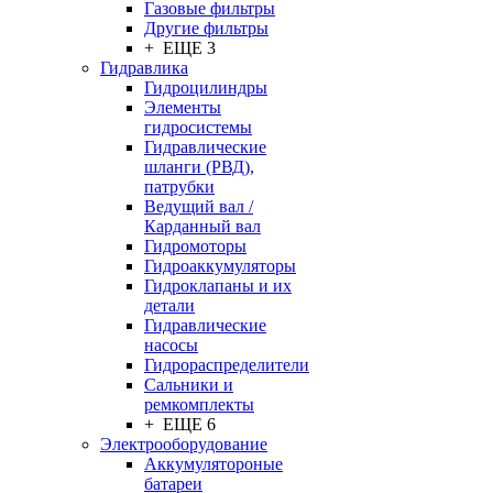
Газовые фильтры
Другие фильтры
+ ЕЩЕ 3
Гидравлика
Гидроцилиндры
Элементы
гидросистемы
Гидравлические
шланги (РВД),
патрубки
Ведущий вал /
Карданный вал
Гидромоторы
Гидроаккумуляторы
Гидроклапаны и их
детали
Гидравлические
насосы
Гидрораспределители
Сальники и
ремкомплекты
+ ЕЩЕ 6
Электрооборудование
Аккумулятороные
батареи