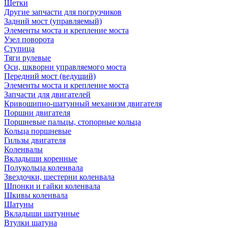
Щетки
Другие запчасти для погрузчиков
Задний мост (управляемый)
Элементы моста и крепление моста
Узел поворота
Ступица
Тяги рулевые
Оси, шкворни управляемого моста
Передний мост (ведущий)
Элементы моста и крепление моста
Запчасти для двигателей
Кривошипно-шатунный механизм двигателя
Поршни двигателя
Поршневые пальцы, стопорные кольца
Кольца поршневые
Гильзы двигателя
Коленвалы
Вкладыши коренные
Полукольца коленвала
Звездочки, шестерни коленвала
Шпонки и гайки коленвала
Шкивы коленвала
Шатуны
Вкладыши шатунные
Втулки шатуна