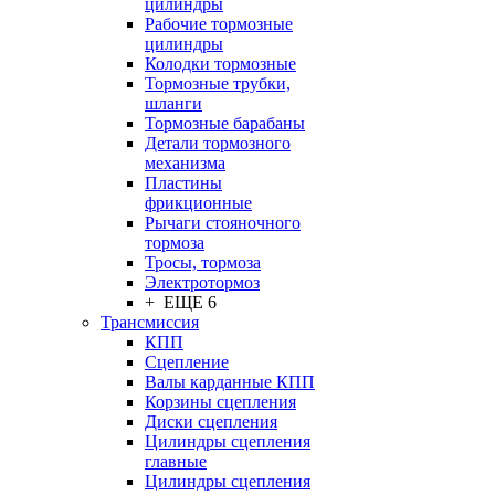
цилиндры
Рабочие тормозные
цилиндры
Колодки тормозные
Тормозные трубки,
шланги
Тормозные барабаны
Детали тормозного
механизма
Пластины
фрикционные
Рычаги стояночного
тормоза
Тросы, тормоза
Электротормоз
+ ЕЩЕ 6
Трансмиссия
КПП
Сцепление
Валы карданные КПП
Корзины сцепления
Диски сцепления
Цилиндры сцепления
главные
Цилиндры сцепления