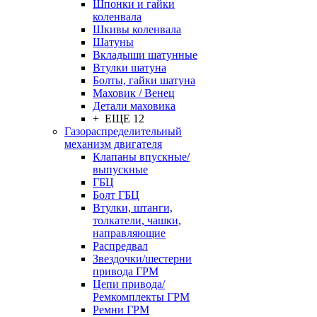
Шпонки и гайки
коленвала
Шкивы коленвала
Шатуны
Вкладыши шатунные
Втулки шатуна
Болты, гайки шатуна
Маховик / Венец
Детали маховика
+ ЕЩЕ 12
Газораспределительный
механизм двигателя
Клапаны впускные/
выпускные
ГБЦ
Болт ГБЦ
Втулки, штанги,
толкатели, чашки,
направляющие
Распредвал
Звездочки/шестерни
привода ГРМ
Цепи привода/
Ремкомплекты ГРМ
Ремни ГРМ