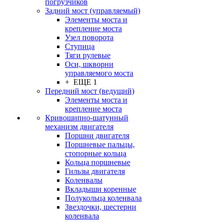
погрузчиков
Задний мост (управляемый)
Элементы моста и
крепление моста
Узел поворота
Ступица
Тяги рулевые
Оси, шкворни
управляемого моста
+ ЕЩЕ 1
Передний мост (ведущий)
Элементы моста и
крепление моста
Кривошипно-шатунный
механизм двигателя
Поршни двигателя
Поршневые пальцы,
стопорные кольца
Кольца поршневые
Гильзы двигателя
Коленвалы
Вкладыши коренные
Полукольца коленвала
Звездочки, шестерни
коленвала