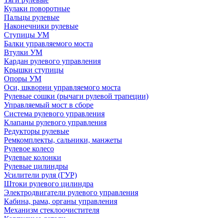
Кулаки поворотные
Пальцы рулевые
Наконечники рулевые
Ступицы УМ
Балки управляемого моста
Втулки УМ
Кардан рулевого управления
Крышки ступицы
Опоры УМ
Оси, шкворни управляемого моста
Рулевые сошки (рычаги рулевой трапеции)
Управляемый мост в сборе
Система рулевого управления
Клапаны рулевого управления
Редукторы рулевые
Ремкомплекты, сальники, манжеты
Рулевое колесо
Рулевые колонки
Рулевые цилиндры
Усилители руля (ГУР)
Штоки рулевого цилиндра
Электродвигатели рулевого управления
Кабина, рама, органы управления
Механизм стеклоочистителя