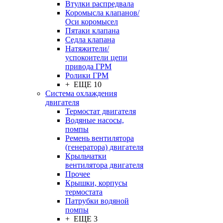
Втулки распредвала
Коромысла клапанов/
Оси коромысел
Пятаки клапана
Седла клапана
Натяжители/
успокоители цепи
привода ГРМ
Ролики ГРМ
+ ЕЩЕ 10
Система охлаждения
двигателя
Термостат двигателя
Водяные насосы,
помпы
Ремень вентилятора
(генератора) двигателя
Крыльчатки
вентилятора двигателя
Прочее
Крышки, корпусы
термостата
Патрубки водяной
помпы
+ ЕЩЕ 3