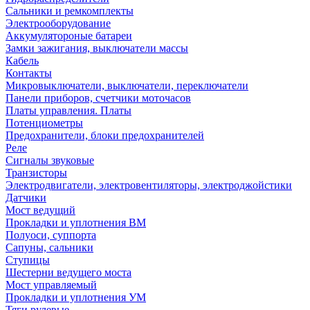
Сальники и ремкомплекты
Электрооборудование
Аккумулятороные батареи
Замки зажигания, выключатели массы
Кабель
Контакты
Микровыключатели, выключатели, переключатели
Панели приборов, счетчики моточасов
Платы управления. Платы
Потенциометры
Предохранители, блоки предохранителей
Реле
Сигналы звуковые
Транзисторы
Электродвигатели, электровентиляторы, электроджойстики
Датчики
Мост ведущий
Прокладки и уплотнения ВМ
Полуоси, суппорта
Сапуны, сальники
Ступицы
Шестерни ведущего моста
Мост управляемый
Прокладки и уплотнения УМ
Тяги рулевые