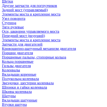
Щетки
Другие запчасти для погрузчиков
Задний мост (управляемый)
Элементы моста и крепление моста
Узел поворота
Ступица
Тяги рулевые
Оси, шкворни управляемого моста
Передний мост (ведущий)
Элементы моста и крепление моста
Запчасти для двигателей
Кривошипно-шатунный механизм двигателя
Поршни двигателя
Поршневые пальцы, стопорные кольца
Кольца поршневые
Гильзы двигателя
Коленвалы
Вкладыши коренные
Полукольца коленвала
Звездочки, шестерни коленвала
Шпонки и гайки коленвала
Шкивы коленвала
Шатуны
Вкладыши шатунные
Втулки шатуна