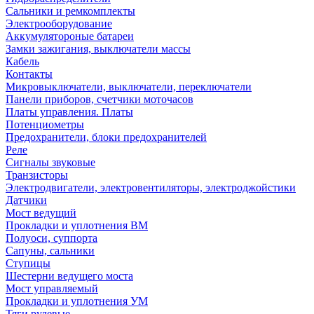
Сальники и ремкомплекты
Электрооборудование
Аккумулятороные батареи
Замки зажигания, выключатели массы
Кабель
Контакты
Микровыключатели, выключатели, переключатели
Панели приборов, счетчики моточасов
Платы управления. Платы
Потенциометры
Предохранители, блоки предохранителей
Реле
Сигналы звуковые
Транзисторы
Электродвигатели, электровентиляторы, электроджойстики
Датчики
Мост ведущий
Прокладки и уплотнения ВМ
Полуоси, суппорта
Сапуны, сальники
Ступицы
Шестерни ведущего моста
Мост управляемый
Прокладки и уплотнения УМ
Тяги рулевые