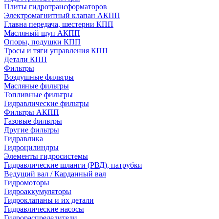
Плиты гидротрансформаторов
Электромагнитный клапан АКПП
Главна передача, шестерни КПП
Масляный щуп АКПП
Опоры, подушки КПП
Тросы и тяги управления КПП
Детали КПП
Фильтры
Воздушные фильтры
Масляные фильтры
Топливные фильтры
Гидравлические фильтры
Фильтры АКПП
Газовые фильтры
Другие фильтры
Гидравлика
Гидроцилиндры
Элементы гидросистемы
Гидравлические шланги (РВД), патрубки
Ведущий вал / Карданный вал
Гидромоторы
Гидроаккумуляторы
Гидроклапаны и их детали
Гидравлические насосы
Гидрораспределители