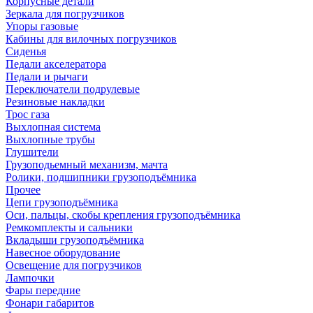
Корпусные детали
Зеркала для погрузчиков
Упоры газовые
Кабины для вилочных погрузчиков
Сиденья
Педали акселератора
Педали и рычаги
Переключатели подрулевые
Резиновые накладки
Трос газа
Выхлопная система
Выхлопные трубы
Глушители
Грузоподьемный механизм, мачта
Ролики, подшипники грузоподъёмника
Прочее
Цепи грузоподъёмника
Оси, пальцы, скобы крепления грузоподъёмника
Ремкомплекты и сальники
Вкладыши грузоподъёмника
Навесное оборудование
Освещение для погрузчиков
Лампочки
Фары передние
Фонари габаритов