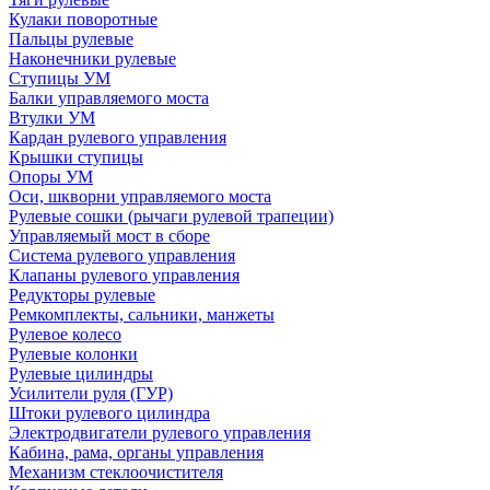
Кулаки поворотные
Пальцы рулевые
Наконечники рулевые
Ступицы УМ
Балки управляемого моста
Втулки УМ
Кардан рулевого управления
Крышки ступицы
Опоры УМ
Оси, шкворни управляемого моста
Рулевые сошки (рычаги рулевой трапеции)
Управляемый мост в сборе
Система рулевого управления
Клапаны рулевого управления
Редукторы рулевые
Ремкомплекты, сальники, манжеты
Рулевое колесо
Рулевые колонки
Рулевые цилиндры
Усилители руля (ГУР)
Штоки рулевого цилиндра
Электродвигатели рулевого управления
Кабина, рама, органы управления
Механизм стеклоочистителя