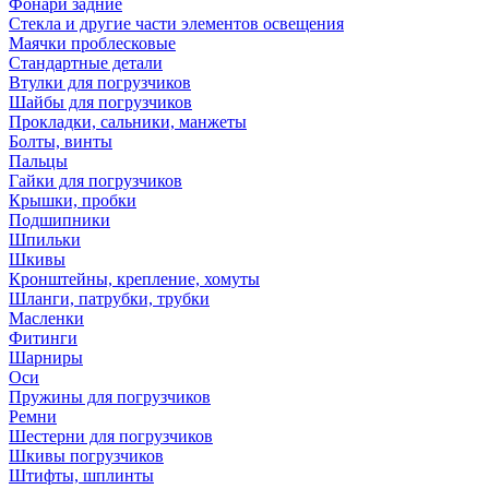
Фонари задние
Стекла и другие части элементов освещения
Маячки проблесковые
Стандартные детали
Втулки для погрузчиков
Шайбы для погрузчиков
Прокладки, сальники, манжеты
Болты, винты
Пальцы
Гайки для погрузчиков
Крышки, пробки
Подшипники
Шпильки
Шкивы
Кронштейны, крепление, хомуты
Шланги, патрубки, трубки
Масленки
Фитинги
Шарниры
Оси
Пружины для погрузчиков
Ремни
Шестерни для погрузчиков
Шкивы погрузчиков
Штифты, шплинты