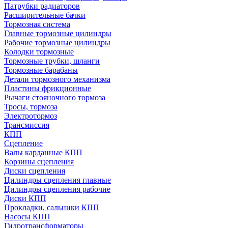
Патрубки радиаторов
Расширительные бачки
Тормозная система
Главные тормозные цилиндры
Рабочие тормозные цилиндры
Колодки тормозные
Тормозные трубки, шланги
Тормозные барабаны
Детали тормозного механизма
Пластины фрикционные
Рычаги стояночного тормоза
Тросы, тормоза
Электротормоз
Трансмиссия
КПП
Сцепление
Валы карданные КПП
Корзины сцепления
Диски сцепления
Цилиндры сцепления главные
Цилиндры сцепления рабочие
Диски КПП
Прокладки, сальники КПП
Насосы КПП
Гидротрансформаторы