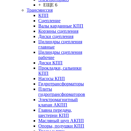
+ ЕЩЕ 6
Трансмиссия
КПП
Сцепление
Валы карданные КПП
Корзины сцепления
Диски сцепления
Цилиндры сцепления
главные
Цилиндры сцепления
рабочие
Диски КПП
Прокладки, сальники
КПП
Насосы КПП
Гидротрансформаторы
Плиты
гидротрансформаторов
Электромагнитный
клапан АКПП
Главна передача,
шестерни КПП
Масляный щуп АКПП
Опоры, подушки КПП