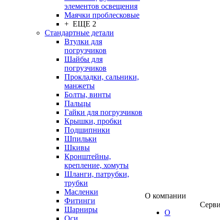
элементов освещения
Маячки проблесковые
+ ЕЩЕ 2
Стандартные детали
Втулки для
погрузчиков
Шайбы для
погрузчиков
Прокладки, сальники,
манжеты
Болты, винты
Пальцы
Гайки для погрузчиков
Крышки, пробки
Подшипники
Шпильки
Шкивы
Кронштейны,
крепление, хомуты
Шланги, патрубки,
трубки
Масленки
О компании
Фитинги
Серв
Шарниры
О
Оси