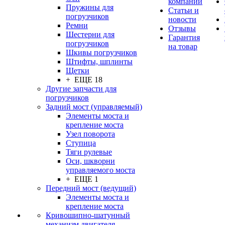
компании
Пружины для
Статьи и
погрузчиков
новости
Ремни
Отзывы
Шестерни для
Гарантия
погрузчиков
на товар
Шкивы погрузчиков
Штифты, шплинты
Щетки
+ ЕЩЕ 18
Другие запчасти для
погрузчиков
Задний мост (управляемый)
Элементы моста и
крепление моста
Узел поворота
Ступица
Тяги рулевые
Оси, шкворни
управляемого моста
+ ЕЩЕ 1
Передний мост (ведущий)
Элементы моста и
крепление моста
Кривошипно-шатунный
механизм двигателя