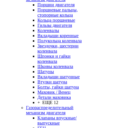
Поршни двигателя
Поршневые пальцы,
стопорные кольца
Кольца поршневые
Гильзы двигателя
Коленвалы
Вкладыши коренные
Полукольца коленвала
Звездочки, шестерни
коленвала
Шпонки и гайки
коленвала
Шкивы коленвала
Шатуны
Вкладыши шатунные
Втулки шатуна
Болты, гайки шатуна
Маховик / Венец
Детали маховика
+ ЕЩЕ 12
Газораспределительный
механизм двигателя
Клапаны впускные/
выпускные