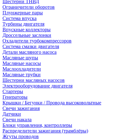
Шестерни ТНВД
Ограничители оборотов
Плунжерные пары
Система впуска
Турбины двигателя
Впускные коллекторы
Дроссельные заслонки
Охладители турбокомпрессоров
Система смазки двигателя
Детали масляного насоса
Масляные щупы
Масляные насосы
Маслоохладители
Масляные трубки
Шестерни масляных насосов
Электрооборудование двигателя
Стартеры
Генераторы
Крышки / Бегунки / Провода высоковольтные
Свечи зажигания
Датчики
Свечи накала
Блоки управления, контроллеры
Распределители зажигания (трамблёры)
Жгуты проводов