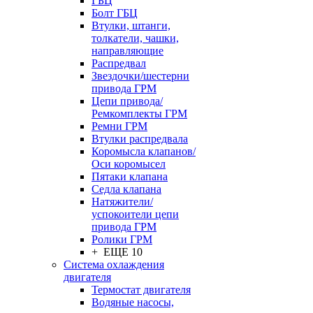
ГБЦ
Болт ГБЦ
Втулки, штанги,
толкатели, чашки,
направляющие
Распредвал
Звездочки/шестерни
привода ГРМ
Цепи привода/
Ремкомплекты ГРМ
Ремни ГРМ
Втулки распредвала
Коромысла клапанов/
Оси коромысел
Пятаки клапана
Седла клапана
Натяжители/
успокоители цепи
привода ГРМ
Ролики ГРМ
+ ЕЩЕ 10
Система охлаждения
двигателя
Термостат двигателя
Водяные насосы,