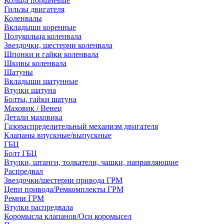
Кольца поршневые
Гильзы двигателя
Коленвалы
Вкладыши коренные
Полукольца коленвала
Звездочки, шестерни коленвала
Шпонки и гайки коленвала
Шкивы коленвала
Шатуны
Вкладыши шатунные
Втулки шатуна
Болты, гайки шатуна
Маховик / Венец
Детали маховика
Газораспределительный механизм двигателя
Клапаны впускные/выпускные
ГБЦ
Болт ГБЦ
Втулки, штанги, толкатели, чашки, направляющие
Распредвал
Звездочки/шестерни привода ГРМ
Цепи привода/Ремкомплекты ГРМ
Ремни ГРМ
Втулки распредвала
Коромысла клапанов/Оси коромысел