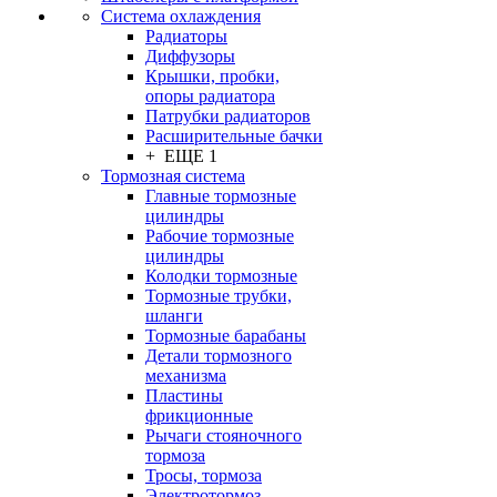
Система охлаждения
Радиаторы
Диффузоры
Крышки, пробки,
опоры радиатора
Патрубки радиаторов
Расширительные бачки
+ ЕЩЕ 1
Тормозная система
Главные тормозные
цилиндры
Рабочие тормозные
цилиндры
Колодки тормозные
Тормозные трубки,
шланги
Тормозные барабаны
Детали тормозного
механизма
Пластины
фрикционные
Рычаги стояночного
тормоза
Тросы, тормоза
Электротормоз