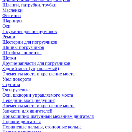
Шланги, патрубки, трубки
Масленки
Фитинги
Шарниры
Оси
Пружины для погрузчиков
Ремни
Шестерни для погрузчиков
Шкивы погрузчиков
Штифты, шплинты
Щетки
Другие запчасти для погрузчиков
Задний мост (управляемый)
Элементы моста и крепление моста
Узел поворота
Ступица
Тяги рулевые
Оси, шкворни управляемого моста
Передний мост (ведущий)
Элементы моста и крепление моста
Запчасти для двигателей
Кривошипно-шатунный механизм двигателя
Поршни двигателя
Поршневые пальцы, стопорные кольца