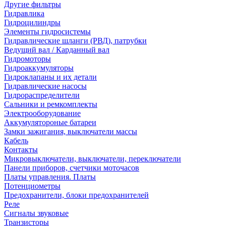
Другие фильтры
Гидравлика
Гидроцилиндры
Элементы гидросистемы
Гидравлические шланги (РВД), патрубки
Ведущий вал / Карданный вал
Гидромоторы
Гидроаккумуляторы
Гидроклапаны и их детали
Гидравлические насосы
Гидрораспределители
Сальники и ремкомплекты
Электрооборудование
Аккумулятороные батареи
Замки зажигания, выключатели массы
Кабель
Контакты
Микровыключатели, выключатели, переключатели
Панели приборов, счетчики моточасов
Платы управления. Платы
Потенциометры
Предохранители, блоки предохранителей
Реле
Сигналы звуковые
Транзисторы