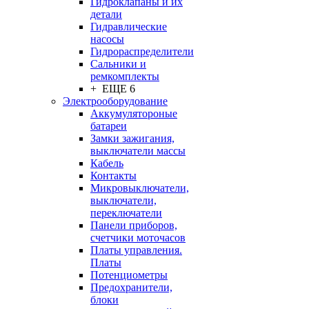
Гидроклапаны и их
детали
Гидравлические
насосы
Гидрораспределители
Сальники и
ремкомплекты
+ ЕЩЕ 6
Электрооборудование
Аккумулятороные
батареи
Замки зажигания,
выключатели массы
Кабель
Контакты
Микровыключатели,
выключатели,
переключатели
Панели приборов,
счетчики моточасов
Платы управления.
Платы
Потенциометры
Предохранители,
блоки