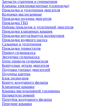
Запчасти стартеров и генераторов
Клапаны электромагнитные (соленоиды)
Прокладки и уплотнения двигателя
Колпачки маслосъемные
Прокладки поддона двигателя
Прокладки ГБЦ
Наборы прокладок и уплотнений двигателя
Прокладки клапанных крышек
Прокладки впуск/выпуск коллекторов
Прокладки водяного насоса
Сальники и уплотнения
Прокладки термостатов
Привод гидронасоса
Звездочки гидронасоса
Цепи привода гидронасосов
Корпусные детали двигателя
Подушки (опоры) двигателей
Поддоны картера
Блок цилиндров
Корпус воздушного фильтра
Клапанные крышки
Крышка маслозаливной горловины
Натяжители ремней
Патрубок воздушного фильтра
Передние крышки