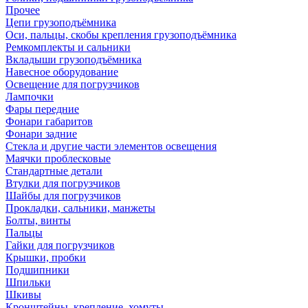
Прочее
Цепи грузоподъёмника
Оси, пальцы, скобы крепления грузоподъёмника
Ремкомплекты и сальники
Вкладыши грузоподъёмника
Навесное оборудование
Освещение для погрузчиков
Лампочки
Фары передние
Фонари габаритов
Фонари задние
Стекла и другие части элементов освещения
Маячки проблесковые
Стандартные детали
Втулки для погрузчиков
Шайбы для погрузчиков
Прокладки, сальники, манжеты
Болты, винты
Пальцы
Гайки для погрузчиков
Крышки, пробки
Подшипники
Шпильки
Шкивы
Кронштейны, крепление, хомуты