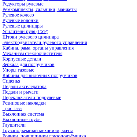
Редукторы рулевые
Ремкомплекты, сальники, манжеты
Рулевое колесо
Рулевые колонки
Рулевые цилиндры
Усилители руля (ГУР)
Штоки рулевого цилиндра
Электродвигатели рулевого управления
Кабина, рама, органы управления
Механизм стеклоочистителя
Корпусные детали
Зеркала для погрузчиков
Упоры газовые
Кабины для вилочных погрузчиков
Сиденья
Педали акселератора
Педали и рычаги
Переключатели подрулевые
Резиновые накладки
Трос газа
Выхлопная система
Выхлопные трубы
Глушители
Грузоподьемный механизм, мачта
Ролики, подшипники грузоподъёмника