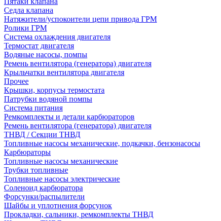
Пятаки клапана
Седла клапана
Натяжители/успокоители цепи привода ГРМ
Ролики ГРМ
Система охлаждения двигателя
Термостат двигателя
Водяные насосы, помпы
Ремень вентилятора (генератора) двигателя
Крыльчатки вентилятора двигателя
Прочее
Крышки, корпусы термостата
Патрубки водяной помпы
Система питания
Ремкомплекты и детали карбюраторов
Ремень вентилятора (генератора) двигателя
ТНВД / Секции ТНВД
Топливные насосы механические, подкачки, бензонасосы
Карбюраторы
Топливные насосы механические
Трубки топливные
Топливные насосы электрические
Соленоид карбюратора
Форсунки/распылители
Шайбы и уплотнения форсунок
Прокладки, сальники, ремкомплекты ТНВД