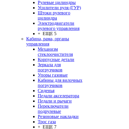
Рулевые цилиндры
Усилители руля (ГУР)
Штоки рулевого
цилиндра
Электродвигатели
рулевого управления
+ ЕЩЕ 5
Кабина, рама, органы
управления
Механизм
стеклоочистителя
Корпусные детали
Зеркала для
погрузчиков
Упоры газовые
Кабины для вилочных
погрузчиков
Сиденья
Педали акселератора
Педали и рычаги
Переключатели
подрулевые
Резиновые накладки
Трос газа
+ ЕЩЕ 7