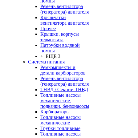
помпы
Ремень вентилятора
(генератора) двигателя
Крыльчатки
вентилятора двигателя
Прочее
Крышки, корпусы
термостата
Патрубки водяной
помпы
+ ЕЩЕ 3
Система питания
Ремкомплекты и
детали карбюраторов
Ремень вентилятора
(генератора) двигателя
ТНВД / Секции ТНВД
Топливные насосы
механические,
подкачки, бензонасосы
Карбюраторы
Топливные насосы
механические
Трубки топливные
Топливные насосы