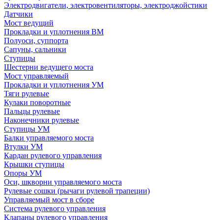
Электродвигатели, электровентиляторы, электроджойстики
Датчики
Мост ведущий
Прокладки и уплотнения ВМ
Полуоси, суппорта
Сапуны, сальники
Ступицы
Шестерни ведущего моста
Мост управляемый
Прокладки и уплотнения УМ
Тяги рулевые
Кулаки поворотные
Пальцы рулевые
Наконечники рулевые
Ступицы УМ
Балки управляемого моста
Втулки УМ
Кардан рулевого управления
Крышки ступицы
Опоры УМ
Оси, шкворни управляемого моста
Рулевые сошки (рычаги рулевой трапеции)
Управляемый мост в сборе
Система рулевого управления
Клапаны рулевого управления