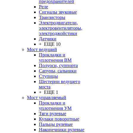
предохранителей
Реле
Сигналы звуковые
Транзисторы
Электродвигатели,
электровентиляторы,
электроджойстики
Датчики
+ ЕЩЕ 10
Мост ведущий
Прокладки и
уплотнения ВМ
Полуоси, суппорта
Сапуны, сальники
Ступицы
Шестерни ведущего
моста
+ ЕЩЕ 1
Мост управляемый
Прокладки и
уплотнения УМ
Тяги рулевые
Кулаки поворотные
Пальцы рулевые
Наконечники рулевые