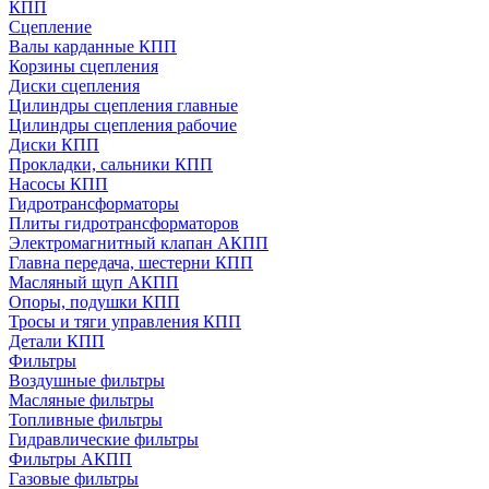
КПП
Сцепление
Валы карданные КПП
Корзины сцепления
Диски сцепления
Цилиндры сцепления главные
Цилиндры сцепления рабочие
Диски КПП
Прокладки, сальники КПП
Насосы КПП
Гидротрансформаторы
Плиты гидротрансформаторов
Электромагнитный клапан АКПП
Главна передача, шестерни КПП
Масляный щуп АКПП
Опоры, подушки КПП
Тросы и тяги управления КПП
Детали КПП
Фильтры
Воздушные фильтры
Масляные фильтры
Топливные фильтры
Гидравлические фильтры
Фильтры АКПП
Газовые фильтры