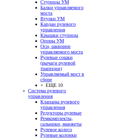
Ступицы УМ
Балки управляемого
моста
Втулки УМ
Кардан рулевого
управления
Крышки ступицы
Опоры УМ
Оси, шкворни
управляемого моста
Рулевые сошки
(рычаги рулевой
трапеции)
Управляемый мост в
сборе
+ ЕЩЕ 10
Система рулевого
управления
Клапаны рулевого
управления
Редукторы рулевые
Ремкомплекты,
сальники, манжеты
Рулевое колесо
Рулевые колонки