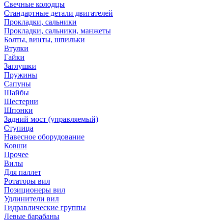
Свечные колодцы
Стандартные детали двигателей
Прокладки, сальники
Прокладки, сальники, манжеты
Болты, винты, шпильки
Втулки
Гайки
Заглушки
Пружины
Сапуны
Шайбы
Шестерни
Шпонки
Задний мост (управляемый)
Ступица
Навесное оборудование
Ковши
Прочее
Вилы
Для паллет
Ротаторы вил
Позиционеры вил
Удлинители вил
Гидравлические группы
Левые барабаны