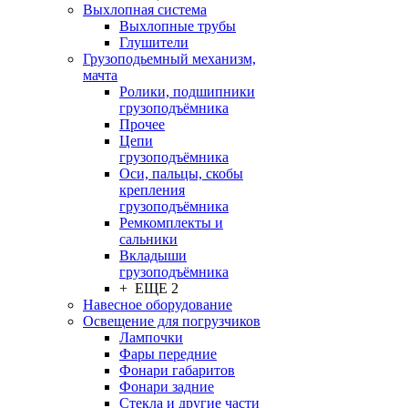
Выхлопная система
Выхлопные трубы
Глушители
Грузоподьемный механизм,
мачта
Ролики, подшипники
грузоподъёмника
Прочее
Цепи
грузоподъёмника
Оси, пальцы, скобы
крепления
грузоподъёмника
Ремкомплекты и
сальники
Вкладыши
грузоподъёмника
+ ЕЩЕ 2
Навесное оборудование
Освещение для погрузчиков
Лампочки
Фары передние
Фонари габаритов
Фонари задние
Стекла и другие части