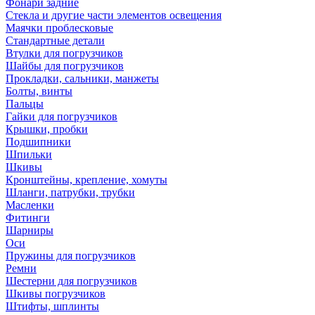
Фонари задние
Стекла и другие части элементов освещения
Маячки проблесковые
Стандартные детали
Втулки для погрузчиков
Шайбы для погрузчиков
Прокладки, сальники, манжеты
Болты, винты
Пальцы
Гайки для погрузчиков
Крышки, пробки
Подшипники
Шпильки
Шкивы
Кронштейны, крепление, хомуты
Шланги, патрубки, трубки
Масленки
Фитинги
Шарниры
Оси
Пружины для погрузчиков
Ремни
Шестерни для погрузчиков
Шкивы погрузчиков
Штифты, шплинты