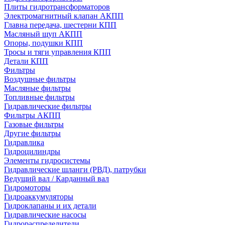
Плиты гидротрансформаторов
Электромагнитный клапан АКПП
Главна передача, шестерни КПП
Масляный щуп АКПП
Опоры, подушки КПП
Тросы и тяги управления КПП
Детали КПП
Фильтры
Воздушные фильтры
Масляные фильтры
Топливные фильтры
Гидравлические фильтры
Фильтры АКПП
Газовые фильтры
Другие фильтры
Гидравлика
Гидроцилиндры
Элементы гидросистемы
Гидравлические шланги (РВД), патрубки
Ведущий вал / Карданный вал
Гидромоторы
Гидроаккумуляторы
Гидроклапаны и их детали
Гидравлические насосы
Гидрораспределители