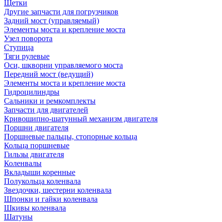
Щетки
Другие запчасти для погрузчиков
Задний мост (управляемый)
Элементы моста и крепление моста
Узел поворота
Ступица
Тяги рулевые
Оси, шкворни управляемого моста
Передний мост (ведущий)
Элементы моста и крепление моста
Гидроцилиндры
Сальники и ремкомплекты
Запчасти для двигателей
Кривошипно-шатунный механизм двигателя
Поршни двигателя
Поршневые пальцы, стопорные кольца
Кольца поршневые
Гильзы двигателя
Коленвалы
Вкладыши коренные
Полукольца коленвала
Звездочки, шестерни коленвала
Шпонки и гайки коленвала
Шкивы коленвала
Шатуны