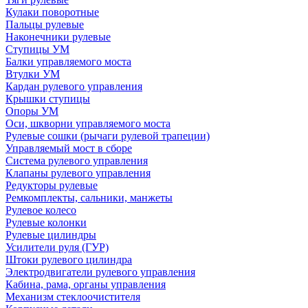
Кулаки поворотные
Пальцы рулевые
Наконечники рулевые
Ступицы УМ
Балки управляемого моста
Втулки УМ
Кардан рулевого управления
Крышки ступицы
Опоры УМ
Оси, шкворни управляемого моста
Рулевые сошки (рычаги рулевой трапеции)
Управляемый мост в сборе
Система рулевого управления
Клапаны рулевого управления
Редукторы рулевые
Ремкомплекты, сальники, манжеты
Рулевое колесо
Рулевые колонки
Рулевые цилиндры
Усилители руля (ГУР)
Штоки рулевого цилиндра
Электродвигатели рулевого управления
Кабина, рама, органы управления
Механизм стеклоочистителя