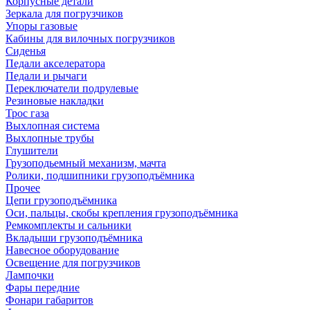
Корпусные детали
Зеркала для погрузчиков
Упоры газовые
Кабины для вилочных погрузчиков
Сиденья
Педали акселератора
Педали и рычаги
Переключатели подрулевые
Резиновые накладки
Трос газа
Выхлопная система
Выхлопные трубы
Глушители
Грузоподьемный механизм, мачта
Ролики, подшипники грузоподъёмника
Прочее
Цепи грузоподъёмника
Оси, пальцы, скобы крепления грузоподъёмника
Ремкомплекты и сальники
Вкладыши грузоподъёмника
Навесное оборудование
Освещение для погрузчиков
Лампочки
Фары передние
Фонари габаритов