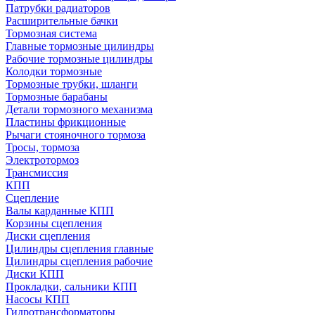
Патрубки радиаторов
Расширительные бачки
Тормозная система
Главные тормозные цилиндры
Рабочие тормозные цилиндры
Колодки тормозные
Тормозные трубки, шланги
Тормозные барабаны
Детали тормозного механизма
Пластины фрикционные
Рычаги стояночного тормоза
Тросы, тормоза
Электротормоз
Трансмиссия
КПП
Сцепление
Валы карданные КПП
Корзины сцепления
Диски сцепления
Цилиндры сцепления главные
Цилиндры сцепления рабочие
Диски КПП
Прокладки, сальники КПП
Насосы КПП
Гидротрансформаторы