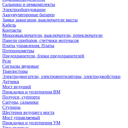
Сальники и ремкомплекты
Электрооборудование
Аккумулятороные батареи
Замки зажигания, выключатели массы
Кабель
Контакты
Микровыключатели, выключатели, переключатели
Панели приборов, счетчики моточасов
Платы управления. Платы
Потенциометры
Предохранители, блоки предохранителей
Реле
Сигналы звуковые
Транзисторы
Электродвигатели, электровентиляторы, электроджойстики
Датчики
Мост ведущий
Прокладки и уплотнения ВМ
Полуоси, суппорта
Сапуны, сальники
Ступицы
Шестерни ведущего моста
Мост управляемый
Прокладки и уплотнения УМ
Тяги рулевые