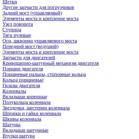
Щетки
Другие запчасти для погрузчиков
Задний мост (управляемый)
Элементы моста и крепление моста
Узел поворота
Ступица
Тяги рулевые
Оси, шкворни управляемого моста
Передний мост (ведущий)
Элементы моста и крепление моста
Запчасти для двигателей
Кривошипно-шатунный механизм двигателя
Поршни двигателя
Поршневые пальцы, стопорные кольца
Кольца поршневые
Гильзы двигателя
Коленвалы
Вкладыши коренные
Полукольца коленвала
Звездочки, шестерни коленвала
Шпонки и гайки коленвала
Шкивы коленвала
Шатуны
Вкладыши шатунные
Втулки шатуна