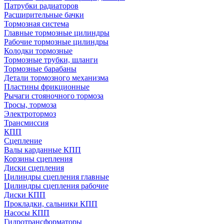
Патрубки радиаторов
Расширительные бачки
Тормозная система
Главные тормозные цилиндры
Рабочие тормозные цилиндры
Колодки тормозные
Тормозные трубки, шланги
Тормозные барабаны
Детали тормозного механизма
Пластины фрикционные
Рычаги стояночного тормоза
Тросы, тормоза
Электротормоз
Трансмиссия
КПП
Сцепление
Валы карданные КПП
Корзины сцепления
Диски сцепления
Цилиндры сцепления главные
Цилиндры сцепления рабочие
Диски КПП
Прокладки, сальники КПП
Насосы КПП
Гидротрансформаторы