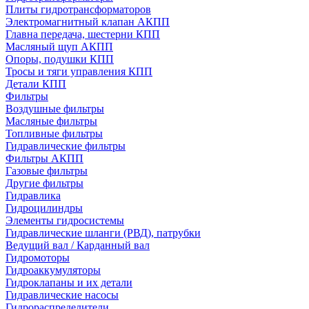
Плиты гидротрансформаторов
Электромагнитный клапан АКПП
Главна передача, шестерни КПП
Масляный щуп АКПП
Опоры, подушки КПП
Тросы и тяги управления КПП
Детали КПП
Фильтры
Воздушные фильтры
Масляные фильтры
Топливные фильтры
Гидравлические фильтры
Фильтры АКПП
Газовые фильтры
Другие фильтры
Гидравлика
Гидроцилиндры
Элементы гидросистемы
Гидравлические шланги (РВД), патрубки
Ведущий вал / Карданный вал
Гидромоторы
Гидроаккумуляторы
Гидроклапаны и их детали
Гидравлические насосы
Гидрораспределители