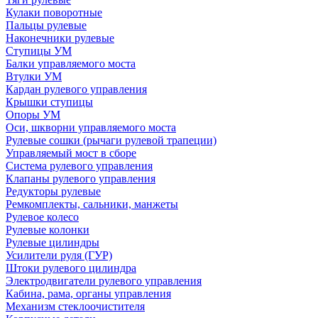
Кулаки поворотные
Пальцы рулевые
Наконечники рулевые
Ступицы УМ
Балки управляемого моста
Втулки УМ
Кардан рулевого управления
Крышки ступицы
Опоры УМ
Оси, шкворни управляемого моста
Рулевые сошки (рычаги рулевой трапеции)
Управляемый мост в сборе
Система рулевого управления
Клапаны рулевого управления
Редукторы рулевые
Ремкомплекты, сальники, манжеты
Рулевое колесо
Рулевые колонки
Рулевые цилиндры
Усилители руля (ГУР)
Штоки рулевого цилиндра
Электродвигатели рулевого управления
Кабина, рама, органы управления
Механизм стеклоочистителя