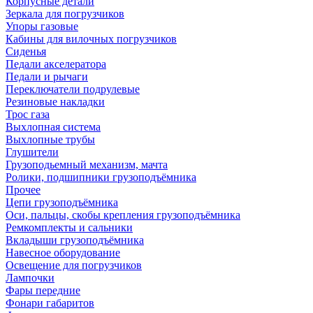
Корпусные детали
Зеркала для погрузчиков
Упоры газовые
Кабины для вилочных погрузчиков
Сиденья
Педали акселератора
Педали и рычаги
Переключатели подрулевые
Резиновые накладки
Трос газа
Выхлопная система
Выхлопные трубы
Глушители
Грузоподьемный механизм, мачта
Ролики, подшипники грузоподъёмника
Прочее
Цепи грузоподъёмника
Оси, пальцы, скобы крепления грузоподъёмника
Ремкомплекты и сальники
Вкладыши грузоподъёмника
Навесное оборудование
Освещение для погрузчиков
Лампочки
Фары передние
Фонари габаритов