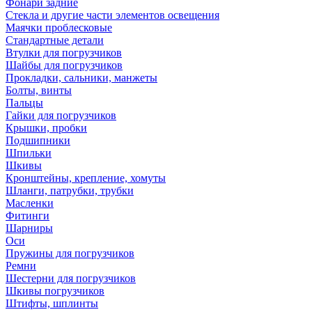
Фонари задние
Стекла и другие части элементов освещения
Маячки проблесковые
Стандартные детали
Втулки для погрузчиков
Шайбы для погрузчиков
Прокладки, сальники, манжеты
Болты, винты
Пальцы
Гайки для погрузчиков
Крышки, пробки
Подшипники
Шпильки
Шкивы
Кронштейны, крепление, хомуты
Шланги, патрубки, трубки
Масленки
Фитинги
Шарниры
Оси
Пружины для погрузчиков
Ремни
Шестерни для погрузчиков
Шкивы погрузчиков
Штифты, шплинты