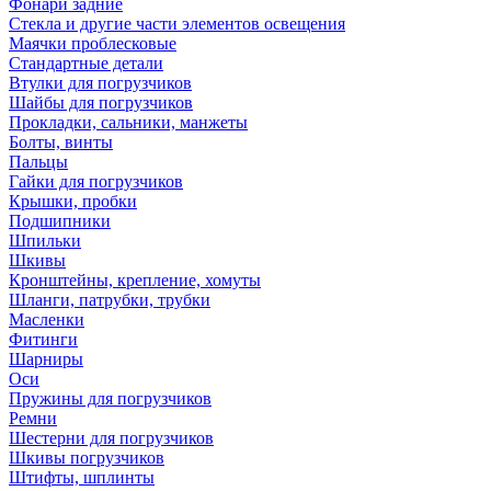
Фонари задние
Стекла и другие части элементов освещения
Маячки проблесковые
Стандартные детали
Втулки для погрузчиков
Шайбы для погрузчиков
Прокладки, сальники, манжеты
Болты, винты
Пальцы
Гайки для погрузчиков
Крышки, пробки
Подшипники
Шпильки
Шкивы
Кронштейны, крепление, хомуты
Шланги, патрубки, трубки
Масленки
Фитинги
Шарниры
Оси
Пружины для погрузчиков
Ремни
Шестерни для погрузчиков
Шкивы погрузчиков
Штифты, шплинты