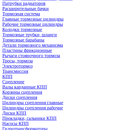
Патрубки радиаторов
Расширительные бачки
Тормозная система
Главные тормозные цилиндры
Рабочие тормозные цилиндры
Колодки тормозные
Тормозные трубки, шланги
Тормозные барабаны
Детали тормозного механизма
Пластины фрикционные
Рычаги стояночного тормоза
Тросы, тормоза
Электротормоз
Трансмиссия
КПП
Сцепление
Валы карданные КПП
Корзины сцепления
Диски сцепления
Цилиндры сцепления главные
Цилиндры сцепления рабочие
Диски КПП
Прокладки, сальники КПП
Насосы КПП
Гидротрансформаторы