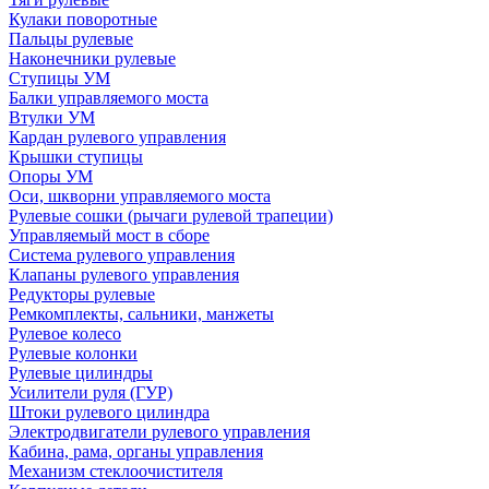
Кулаки поворотные
Пальцы рулевые
Наконечники рулевые
Ступицы УМ
Балки управляемого моста
Втулки УМ
Кардан рулевого управления
Крышки ступицы
Опоры УМ
Оси, шкворни управляемого моста
Рулевые сошки (рычаги рулевой трапеции)
Управляемый мост в сборе
Система рулевого управления
Клапаны рулевого управления
Редукторы рулевые
Ремкомплекты, сальники, манжеты
Рулевое колесо
Рулевые колонки
Рулевые цилиндры
Усилители руля (ГУР)
Штоки рулевого цилиндра
Электродвигатели рулевого управления
Кабина, рама, органы управления
Механизм стеклоочистителя