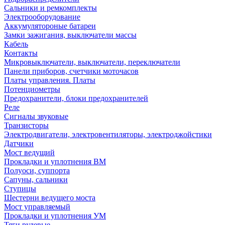
Сальники и ремкомплекты
Электрооборудование
Аккумулятороные батареи
Замки зажигания, выключатели массы
Кабель
Контакты
Микровыключатели, выключатели, переключатели
Панели приборов, счетчики моточасов
Платы управления. Платы
Потенциометры
Предохранители, блоки предохранителей
Реле
Сигналы звуковые
Транзисторы
Электродвигатели, электровентиляторы, электроджойстики
Датчики
Мост ведущий
Прокладки и уплотнения ВМ
Полуоси, суппорта
Сапуны, сальники
Ступицы
Шестерни ведущего моста
Мост управляемый
Прокладки и уплотнения УМ
Тяги рулевые