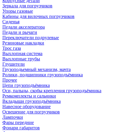
Корпусные детали
Зеркала для погрузчиков
Упоры газовые
Кабины для вилочных погрузчиков
Сиденья
Педали акселератора
Педали и рычаги
Переключатели подрулевые
Резиновые накладки
Трос газа
Выхлопная система
Выхлопные трубы
Глушители
Грузоподьемный механизм, мачта
Ролики, подшипники грузоподъёмника
Прочее
Цепи грузоподъёмника
Оси, пальцы, скобы крепления грузоподъёмника
Ремкомплекты и сальники
Вкладыши грузоподъёмника
Навесное оборудование
Освещение для погрузчиков
Лампочки
Фары передние
Фонари габаритов