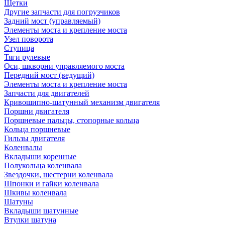
Щетки
Другие запчасти для погрузчиков
Задний мост (управляемый)
Элементы моста и крепление моста
Узел поворота
Ступица
Тяги рулевые
Оси, шкворни управляемого моста
Передний мост (ведущий)
Элементы моста и крепление моста
Запчасти для двигателей
Кривошипно-шатунный механизм двигателя
Поршни двигателя
Поршневые пальцы, стопорные кольца
Кольца поршневые
Гильзы двигателя
Коленвалы
Вкладыши коренные
Полукольца коленвала
Звездочки, шестерни коленвала
Шпонки и гайки коленвала
Шкивы коленвала
Шатуны
Вкладыши шатунные
Втулки шатуна