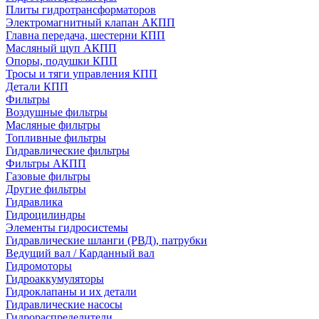
Плиты гидротрансформаторов
Электромагнитный клапан АКПП
Главна передача, шестерни КПП
Масляный щуп АКПП
Опоры, подушки КПП
Тросы и тяги управления КПП
Детали КПП
Фильтры
Воздушные фильтры
Масляные фильтры
Топливные фильтры
Гидравлические фильтры
Фильтры АКПП
Газовые фильтры
Другие фильтры
Гидравлика
Гидроцилиндры
Элементы гидросистемы
Гидравлические шланги (РВД), патрубки
Ведущий вал / Карданный вал
Гидромоторы
Гидроаккумуляторы
Гидроклапаны и их детали
Гидравлические насосы
Гидрораспределители