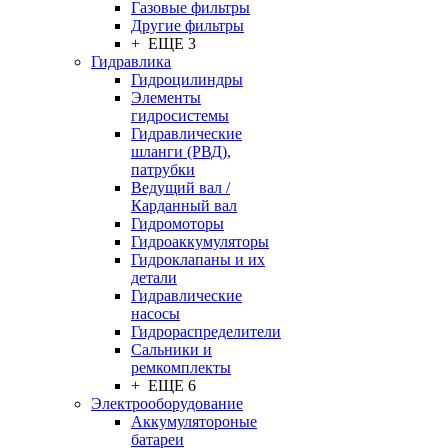
Газовые фильтры
Другие фильтры
+ ЕЩЕ 3
Гидравлика
Гидроцилиндры
Элементы
гидросистемы
Гидравлические
шланги (РВД),
патрубки
Ведущий вал /
Карданный вал
Гидромоторы
Гидроаккумуляторы
Гидроклапаны и их
детали
Гидравлические
насосы
Гидрораспределители
Сальники и
ремкомплекты
+ ЕЩЕ 6
Электрооборудование
Аккумулятороные
батареи