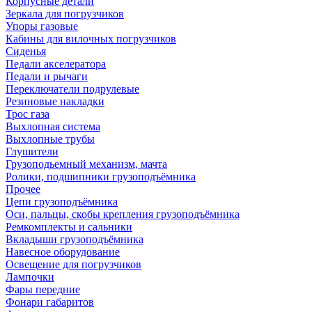
Корпусные детали
Зеркала для погрузчиков
Упоры газовые
Кабины для вилочных погрузчиков
Сиденья
Педали акселератора
Педали и рычаги
Переключатели подрулевые
Резиновые накладки
Трос газа
Выхлопная система
Выхлопные трубы
Глушители
Грузоподьемный механизм, мачта
Ролики, подшипники грузоподъёмника
Прочее
Цепи грузоподъёмника
Оси, пальцы, скобы крепления грузоподъёмника
Ремкомплекты и сальники
Вкладыши грузоподъёмника
Навесное оборудование
Освещение для погрузчиков
Лампочки
Фары передние
Фонари габаритов