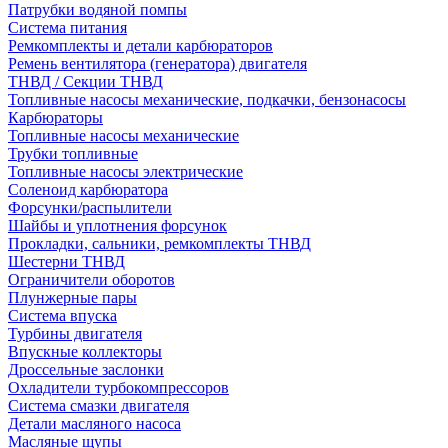
Патрубки водяной помпы
Система питания
Ремкомплекты и детали карбюраторов
Ремень вентилятора (генератора) двигателя
ТНВД / Секции ТНВД
Топливные насосы механические, подкачки, бензонасосы
Карбюраторы
Топливные насосы механические
Трубки топливные
Топливные насосы электрические
Соленоид карбюратора
Форсунки/распылители
Шайбы и уплотнения форсунок
Прокладки, сальники, ремкомплекты ТНВД
Шестерни ТНВД
Ограничители оборотов
Плунжерные пары
Система впуска
Турбины двигателя
Впускные коллекторы
Дроссельные заслонки
Охладители турбокомпрессоров
Система смазки двигателя
Детали масляного насоса
Масляные щупы