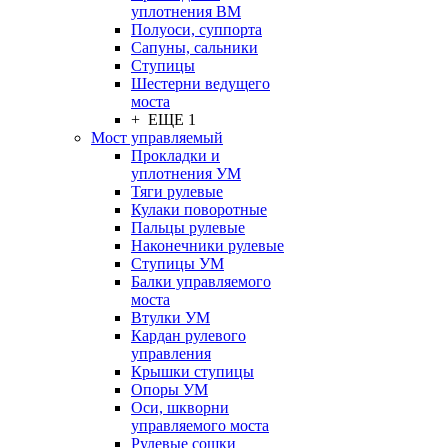
уплотнения ВМ
Полуоси, суппорта
Сапуны, сальники
Ступицы
Шестерни ведущего
моста
+ ЕЩЕ 1
Мост управляемый
Прокладки и
уплотнения УМ
Тяги рулевые
Кулаки поворотные
Пальцы рулевые
Наконечники рулевые
Ступицы УМ
Балки управляемого
моста
Втулки УМ
Кардан рулевого
управления
Крышки ступицы
Опоры УМ
Оси, шкворни
управляемого моста
Рулевые сошки