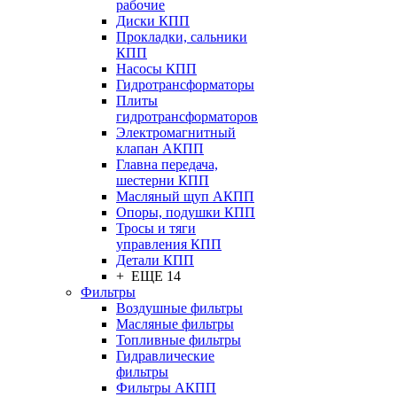
рабочие
Диски КПП
Прокладки, сальники
КПП
Насосы КПП
Гидротрансформаторы
Плиты
гидротрансформаторов
Электромагнитный
клапан АКПП
Главна передача,
шестерни КПП
Масляный щуп АКПП
Опоры, подушки КПП
Тросы и тяги
управления КПП
Детали КПП
+ ЕЩЕ 14
Фильтры
Воздушные фильтры
Масляные фильтры
Топливные фильтры
Гидравлические
фильтры
Фильтры АКПП