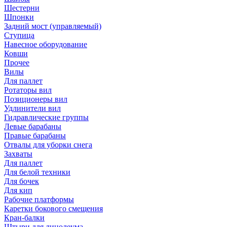
Шестерни
Шпонки
Задний мост (управляемый)
Ступица
Навесное оборудование
Ковши
Прочее
Вилы
Для паллет
Ротаторы вил
Позиционеры вил
Удлинители вил
Гидравлические группы
Левые барабаны
Правые барабаны
Отвалы для уборки снега
Захваты
Для паллет
Для белой техники
Для бочек
Для кип
Рабочие платформы
Каретки бокового смещения
Кран-балки
Штыри для линолеума