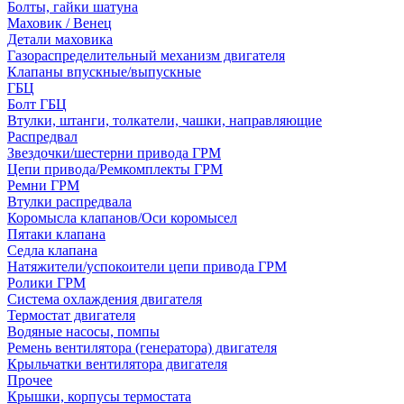
Болты, гайки шатуна
Маховик / Венец
Детали маховика
Газораспределительный механизм двигателя
Клапаны впускные/выпускные
ГБЦ
Болт ГБЦ
Втулки, штанги, толкатели, чашки, направляющие
Распредвал
Звездочки/шестерни привода ГРМ
Цепи привода/Ремкомплекты ГРМ
Ремни ГРМ
Втулки распредвала
Коромысла клапанов/Оси коромысел
Пятаки клапана
Седла клапана
Натяжители/успокоители цепи привода ГРМ
Ролики ГРМ
Система охлаждения двигателя
Термостат двигателя
Водяные насосы, помпы
Ремень вентилятора (генератора) двигателя
Крыльчатки вентилятора двигателя
Прочее
Крышки, корпусы термостата