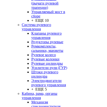
(рычаги рулевой
трапеции)
Управляемый мост в
сборе
+ ЕЩЕ 10
Система рулевого
управления
Клапаны рулевого
управления
Редукторы рулевые
Ремкомплекты,
сальники, манжеты
Рулевое колесо
Рулевые колонки
Рулевые цилиндры
Усилители руля (ГУР)
Штоки рулевого
цилиндра
Электродвигатели
рулевого управления
+ ЕЩЕ 5
Кабина, рама, органы
управления
Механизм
стеклоочистителя