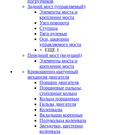
погрузчиков
Задний мост (управляемый)
Элементы моста и
крепление моста
Узел поворота
Ступица
Тяги рулевые
Оси, шкворни
управляемого моста
+ ЕЩЕ 1
Передний мост (ведущий)
Элементы моста и
крепление моста
Кривошипно-шатунный
механизм двигателя
Поршни двигателя
Поршневые пальцы,
стопорные кольца
Кольца поршневые
Гильзы двигателя
Коленвалы
Вкладыши коренные
Полукольца коленвала
Звездочки, шестерни
коленвала