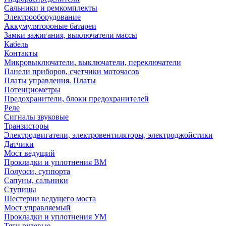
Сальники и ремкомплекты
Электрооборудование
Аккумулятороные батареи
Замки зажигания, выключатели массы
Кабель
Контакты
Микровыключатели, выключатели, переключатели
Панели приборов, счетчики моточасов
Платы управления. Платы
Потенциометры
Предохранители, блоки предохранителей
Реле
Сигналы звуковые
Транзисторы
Электродвигатели, электровентиляторы, электроджойстики
Датчики
Мост ведущий
Прокладки и уплотнения ВМ
Полуоси, суппорта
Сапуны, сальники
Ступицы
Шестерни ведущего моста
Мост управляемый
Прокладки и уплотнения УМ
Тяги рулевые