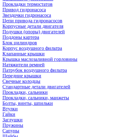
Прокладки термостатов
Привод гидронасоса
Звездочки гидронасоса
Цепи привода гидронасосов
Корпусные детали двигателя
Подушки (опоры) двигателей
Поддоны картера
Блок цилиндров
Корпус воздушного фильтра
Клапанные крышки
Крышка маслозаливной горловины
Натяжители ремней
Патрубок воздушного фильтра
Передние крышки
Свечные колодцы
Стандартные детали двигателей
Прокладки, сальники
Прокладки, сальники, манжеты
Болты, винты, шпильки
Втулки
Гайки
Заглушки
Пружины
Сапуны
Шайбы