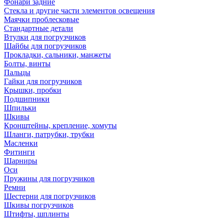
Фонари задние
Стекла и другие части элементов освещения
Маячки проблесковые
Стандартные детали
Втулки для погрузчиков
Шайбы для погрузчиков
Прокладки, сальники, манжеты
Болты, винты
Пальцы
Гайки для погрузчиков
Крышки, пробки
Подшипники
Шпильки
Шкивы
Кронштейны, крепление, хомуты
Шланги, патрубки, трубки
Масленки
Фитинги
Шарниры
Оси
Пружины для погрузчиков
Ремни
Шестерни для погрузчиков
Шкивы погрузчиков
Штифты, шплинты