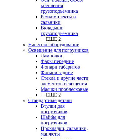
крепления
грузоподъёмника
Ремкомплекты и
сальники
Вкладыши
грузоподъёмника
+ ЕЩЕ 2
Навесное оборудование
Освещение для погрузчиков
Лампочки
Фары передние
Фонари габаритов
Фонари задние
Стекла и другие части
элементов освещения
Маячки проблесковые
+ ЕЩЕ 2
Стандартные детали
Втулки для
погрузчиков
Шайбы для
погрузчиков
Прокладки, сальники,
манжеты