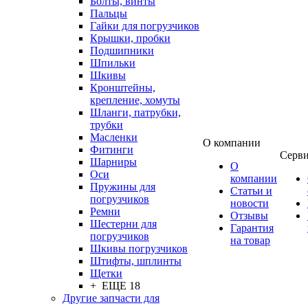
Болты, винты
Пальцы
Гайки для погрузчиков
Крышки, пробки
Подшипники
Шпильки
Шкивы
Кронштейны,
крепление, хомуты
Шланги, патрубки,
трубки
Масленки
О компании
Фитинги
Серв
Шарниры
О
Оси
компании
Пружины для
Статьи и
погрузчиков
новости
Ремни
Отзывы
Шестерни для
Гарантия
погрузчиков
на товар
Шкивы погрузчиков
Штифты, шплинты
Щетки
+ ЕЩЕ 18
Другие запчасти для