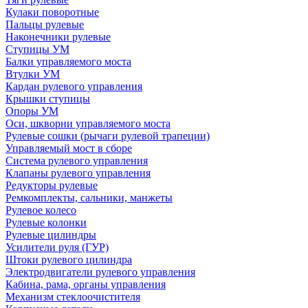
Кулаки поворотные
Пальцы рулевые
Наконечники рулевые
Ступицы УМ
Балки управляемого моста
Втулки УМ
Кардан рулевого управления
Крышки ступицы
Опоры УМ
Оси, шкворни управляемого моста
Рулевые сошки (рычаги рулевой трапеции)
Управляемый мост в сборе
Система рулевого управления
Клапаны рулевого управления
Редукторы рулевые
Ремкомплекты, сальники, манжеты
Рулевое колесо
Рулевые колонки
Рулевые цилиндры
Усилители руля (ГУР)
Штоки рулевого цилиндра
Электродвигатели рулевого управления
Кабина, рама, органы управления
Механизм стеклоочистителя