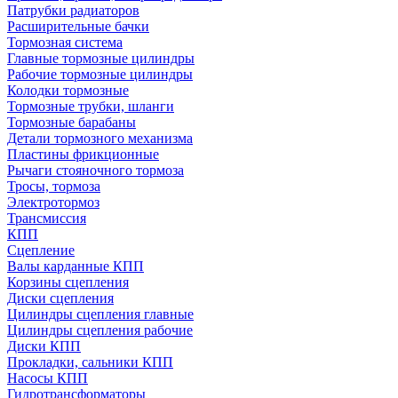
Патрубки радиаторов
Расширительные бачки
Тормозная система
Главные тормозные цилиндры
Рабочие тормозные цилиндры
Колодки тормозные
Тормозные трубки, шланги
Тормозные барабаны
Детали тормозного механизма
Пластины фрикционные
Рычаги стояночного тормоза
Тросы, тормоза
Электротормоз
Трансмиссия
КПП
Сцепление
Валы карданные КПП
Корзины сцепления
Диски сцепления
Цилиндры сцепления главные
Цилиндры сцепления рабочие
Диски КПП
Прокладки, сальники КПП
Насосы КПП
Гидротрансформаторы