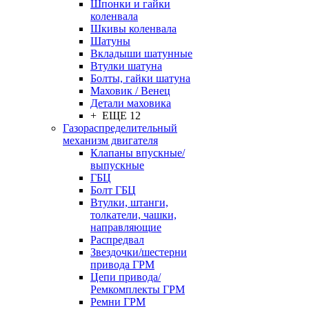
Шпонки и гайки
коленвала
Шкивы коленвала
Шатуны
Вкладыши шатунные
Втулки шатуна
Болты, гайки шатуна
Маховик / Венец
Детали маховика
+ ЕЩЕ 12
Газораспределительный
механизм двигателя
Клапаны впускные/
выпускные
ГБЦ
Болт ГБЦ
Втулки, штанги,
толкатели, чашки,
направляющие
Распредвал
Звездочки/шестерни
привода ГРМ
Цепи привода/
Ремкомплекты ГРМ
Ремни ГРМ