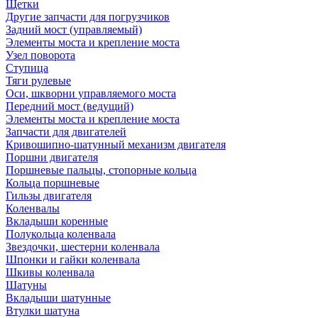
Щетки
Другие запчасти для погрузчиков
Задний мост (управляемый)
Элементы моста и крепление моста
Узел поворота
Ступица
Тяги рулевые
Оси, шкворни управляемого моста
Передний мост (ведущий)
Элементы моста и крепление моста
Запчасти для двигателей
Кривошипно-шатунный механизм двигателя
Поршни двигателя
Поршневые пальцы, стопорные кольца
Кольца поршневые
Гильзы двигателя
Коленвалы
Вкладыши коренные
Полукольца коленвала
Звездочки, шестерни коленвала
Шпонки и гайки коленвала
Шкивы коленвала
Шатуны
Вкладыши шатунные
Втулки шатуна