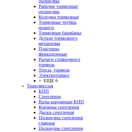
цилиндры
Рабочие тормозные
цилиндры
Колодки тормозные
Тормозные трубки,
шланги
Тормозные барабаны
Детали тормозного
механизма
Пластины
фрикционные
Рычаги стояночного
тормоза
Тросы, тормоза
Электротормоз
+ ЕЩЕ 6
Трансмиссия
КПП
Сцепление
Валы карданные КПП
Корзины сцепления
Диски сцепления
Цилиндры сцепления
главные
Цилиндры сцепления