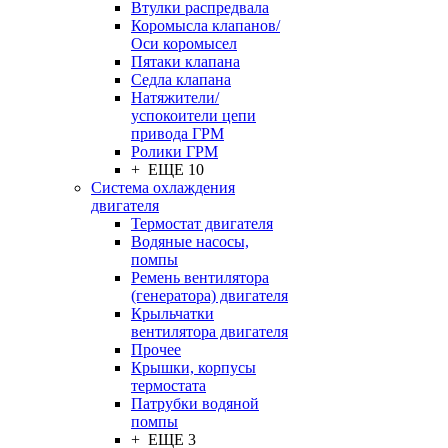
Втулки распредвала
Коромысла клапанов/
Оси коромысел
Пятаки клапана
Седла клапана
Натяжители/
успокоители цепи
привода ГРМ
Ролики ГРМ
+ ЕЩЕ 10
Система охлаждения
двигателя
Термостат двигателя
Водяные насосы,
помпы
Ремень вентилятора
(генератора) двигателя
Крыльчатки
вентилятора двигателя
Прочее
Крышки, корпусы
термостата
Патрубки водяной
помпы
+ ЕЩЕ 3