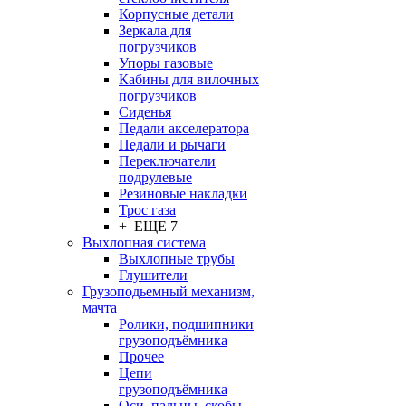
Корпусные детали
Зеркала для
погрузчиков
Упоры газовые
Кабины для вилочных
погрузчиков
Сиденья
Педали акселератора
Педали и рычаги
Переключатели
подрулевые
Резиновые накладки
Трос газа
+ ЕЩЕ 7
Выхлопная система
Выхлопные трубы
Глушители
Грузоподьемный механизм,
мачта
Ролики, подшипники
грузоподъёмника
Прочее
Цепи
грузоподъёмника
Оси, пальцы, скобы