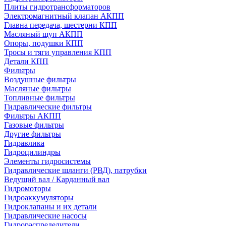
Плиты гидротрансформаторов
Электромагнитный клапан АКПП
Главна передача, шестерни КПП
Масляный щуп АКПП
Опоры, подушки КПП
Тросы и тяги управления КПП
Детали КПП
Фильтры
Воздушные фильтры
Масляные фильтры
Топливные фильтры
Гидравлические фильтры
Фильтры АКПП
Газовые фильтры
Другие фильтры
Гидравлика
Гидроцилиндры
Элементы гидросистемы
Гидравлические шланги (РВД), патрубки
Ведущий вал / Карданный вал
Гидромоторы
Гидроаккумуляторы
Гидроклапаны и их детали
Гидравлические насосы
Гидрораспределители