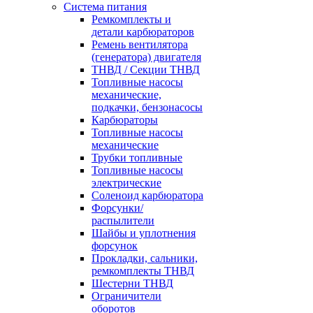
Система питания
Ремкомплекты и
детали карбюраторов
Ремень вентилятора
(генератора) двигателя
ТНВД / Секции ТНВД
Топливные насосы
механические,
подкачки, бензонасосы
Карбюраторы
Топливные насосы
механические
Трубки топливные
Топливные насосы
электрические
Соленоид карбюратора
Форсунки/
распылители
Шайбы и уплотнения
форсунок
Прокладки, сальники,
ремкомплекты ТНВД
Шестерни ТНВД
Ограничители
оборотов