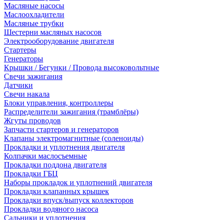
Масляные насосы
Маслоохладители
Масляные трубки
Шестерни масляных насосов
Электрооборудование двигателя
Стартеры
Генераторы
Крышки / Бегунки / Провода высоковольтные
Свечи зажигания
Датчики
Свечи накала
Блоки управления, контроллеры
Распределители зажигания (трамблёры)
Жгуты проводов
Запчасти стартеров и генераторов
Клапаны электромагнитные (соленоиды)
Прокладки и уплотнения двигателя
Колпачки маслосъемные
Прокладки поддона двигателя
Прокладки ГБЦ
Наборы прокладок и уплотнений двигателя
Прокладки клапанных крышек
Прокладки впуск/выпуск коллекторов
Прокладки водяного насоса
Сальники и уплотнения