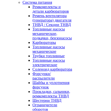
Система питания
Ремкомплекты и
детали карбюраторов
Ремень вентилятора
(генератора) двигателя
ТНВД / Секции ТНВД
Топливные насосы
механические,
подкачки, бензонасосы
Карбюраторы
Топливные насосы
механические
Трубки топливные
Топливные насосы
электрические
Соленоид карбюратора
Форсунки/
распылители
Шайбы и уплотнения
форсунок
Прокладки, сальники,
ремкомплекты ТНВД
Шестерни ТНВД
Ограничители
оборотов