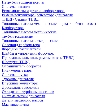
Патрубки водяной помпы
Система питания
Ремкомплекты и детали карбюраторов
Ремень вентилятора (генератора) двигателя
ТНВД / Секции ТНВД
Топливные насосы механические, подкачки, бензонасосы
Карбюраторы
Топливные насосы механические
Трубки топливные
Топливные насосы электрические
Соленоид карбюратора
Форсунки/распылители
Шайбы и уплотнения форсунок
Прокладки, сальники, ремкомплекты ТНВД
Шестерни ТНВД
Ограничители оборотов
Плунжерные пары
Система впуска
Турбины двигателя
Впускные коллекторы
Дроссельные заслонки
Охладители турбокомпрессоров
Система смазки двигателя
Детали масляного насоса
Масляные щупы