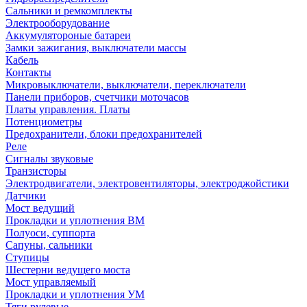
Сальники и ремкомплекты
Электрооборудование
Аккумулятороные батареи
Замки зажигания, выключатели массы
Кабель
Контакты
Микровыключатели, выключатели, переключатели
Панели приборов, счетчики моточасов
Платы управления. Платы
Потенциометры
Предохранители, блоки предохранителей
Реле
Сигналы звуковые
Транзисторы
Электродвигатели, электровентиляторы, электроджойстики
Датчики
Мост ведущий
Прокладки и уплотнения ВМ
Полуоси, суппорта
Сапуны, сальники
Ступицы
Шестерни ведущего моста
Мост управляемый
Прокладки и уплотнения УМ
Тяги рулевые