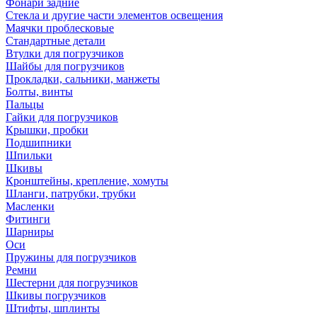
Фонари задние
Стекла и другие части элементов освещения
Маячки проблесковые
Стандартные детали
Втулки для погрузчиков
Шайбы для погрузчиков
Прокладки, сальники, манжеты
Болты, винты
Пальцы
Гайки для погрузчиков
Крышки, пробки
Подшипники
Шпильки
Шкивы
Кронштейны, крепление, хомуты
Шланги, патрубки, трубки
Масленки
Фитинги
Шарниры
Оси
Пружины для погрузчиков
Ремни
Шестерни для погрузчиков
Шкивы погрузчиков
Штифты, шплинты