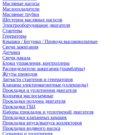
Масляные насосы
Маслоохладители
Масляные трубки
Шестерни масляных насосов
Электрооборудование двигателя
Стартеры
Генераторы
Крышки / Бегунки / Провода высоковольтные
Свечи зажигания
Датчики
Свечи накала
Блоки управления, контроллеры
Распределители зажигания (трамблёры)
Жгуты проводов
Запчасти стартеров и генераторов
Клапаны электромагнитные (соленоиды)
Прокладки и уплотнения двигателя
Колпачки маслосъемные
Прокладки поддона двигателя
Прокладки ГБЦ
Наборы прокладок и уплотнений двигателя
Прокладки клапанных крышек
Прокладки впуск/выпуск коллекторов
Прокладки водяного насоса
Сальники и уплотнения