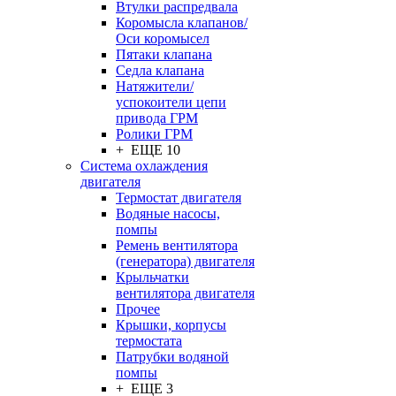
Втулки распредвала
Коромысла клапанов/
Оси коромысел
Пятаки клапана
Седла клапана
Натяжители/
успокоители цепи
привода ГРМ
Ролики ГРМ
+ ЕЩЕ 10
Система охлаждения
двигателя
Термостат двигателя
Водяные насосы,
помпы
Ремень вентилятора
(генератора) двигателя
Крыльчатки
вентилятора двигателя
Прочее
Крышки, корпусы
термостата
Патрубки водяной
помпы
+ ЕЩЕ 3