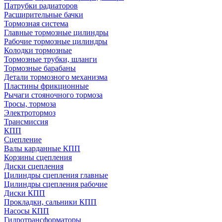
Патрубки радиаторов
Расширительные бачки
Тормозная система
Главные тормозные цилиндры
Рабочие тормозные цилиндры
Колодки тормозные
Тормозные трубки, шланги
Тормозные барабаны
Детали тормозного механизма
Пластины фрикционные
Рычаги стояночного тормоза
Тросы, тормоза
Электротормоз
Трансмиссия
КПП
Сцепление
Валы карданные КПП
Корзины сцепления
Диски сцепления
Цилиндры сцепления главные
Цилиндры сцепления рабочие
Диски КПП
Прокладки, сальники КПП
Насосы КПП
Гидротрансформаторы