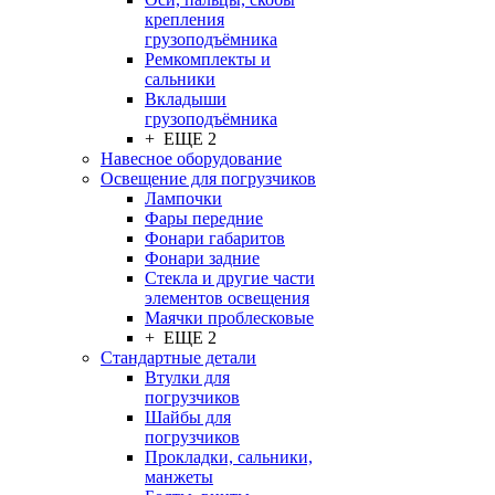
крепления
грузоподъёмника
Ремкомплекты и
сальники
Вкладыши
грузоподъёмника
+ ЕЩЕ 2
Навесное оборудование
Освещение для погрузчиков
Лампочки
Фары передние
Фонари габаритов
Фонари задние
Стекла и другие части
элементов освещения
Маячки проблесковые
+ ЕЩЕ 2
Стандартные детали
Втулки для
погрузчиков
Шайбы для
погрузчиков
Прокладки, сальники,
манжеты