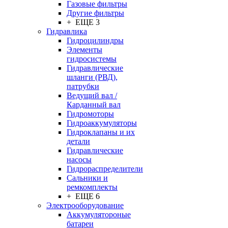
Газовые фильтры
Другие фильтры
+ ЕЩЕ 3
Гидравлика
Гидроцилиндры
Элементы
гидросистемы
Гидравлические
шланги (РВД),
патрубки
Ведущий вал /
Карданный вал
Гидромоторы
Гидроаккумуляторы
Гидроклапаны и их
детали
Гидравлические
насосы
Гидрораспределители
Сальники и
ремкомплекты
+ ЕЩЕ 6
Электрооборудование
Аккумулятороные
батареи