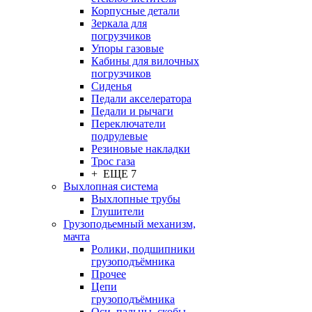
Корпусные детали
Зеркала для
погрузчиков
Упоры газовые
Кабины для вилочных
погрузчиков
Сиденья
Педали акселератора
Педали и рычаги
Переключатели
подрулевые
Резиновые накладки
Трос газа
+ ЕЩЕ 7
Выхлопная система
Выхлопные трубы
Глушители
Грузоподьемный механизм,
мачта
Ролики, подшипники
грузоподъёмника
Прочее
Цепи
грузоподъёмника
Оси, пальцы, скобы