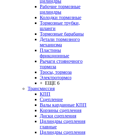
цилиндры
Рабочие тормозные
цилиндры
Колодки тормозные
Тормозные трубки,
шланги
Тормозные барабаны
Детали тормозного
механизма
Пластины
фрикционные
Рычаги стояночного
тормоза
Тросы, тормоза
Электротормоз
+ ЕЩЕ 6
Трансмиссия
КПП
Сцепление
Валы карданные КПП
Корзины сцепления
Диски сцепления
Цилиндры сцепления
главные
Цилиндры сцепления