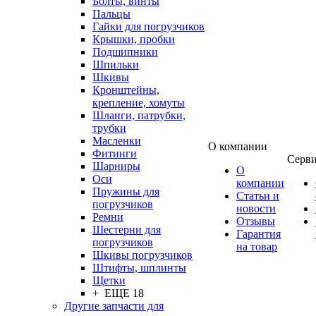
Болты, винты
Пальцы
Гайки для погрузчиков
Крышки, пробки
Подшипники
Шпильки
Шкивы
Кронштейны,
крепление, хомуты
Шланги, патрубки,
трубки
Масленки
О компании
Фитинги
Серв
Шарниры
О
Оси
компании
Пружины для
Статьи и
погрузчиков
новости
Ремни
Отзывы
Шестерни для
Гарантия
погрузчиков
на товар
Шкивы погрузчиков
Штифты, шплинты
Щетки
+ ЕЩЕ 18
Другие запчасти для