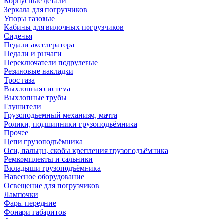
Корпусные детали
Зеркала для погрузчиков
Упоры газовые
Кабины для вилочных погрузчиков
Сиденья
Педали акселератора
Педали и рычаги
Переключатели подрулевые
Резиновые накладки
Трос газа
Выхлопная система
Выхлопные трубы
Глушители
Грузоподьемный механизм, мачта
Ролики, подшипники грузоподъёмника
Прочее
Цепи грузоподъёмника
Оси, пальцы, скобы крепления грузоподъёмника
Ремкомплекты и сальники
Вкладыши грузоподъёмника
Навесное оборудование
Освещение для погрузчиков
Лампочки
Фары передние
Фонари габаритов