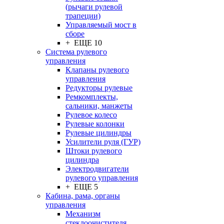
(рычаги рулевой
трапеции)
Управляемый мост в
сборе
+ ЕЩЕ 10
Система рулевого
управления
Клапаны рулевого
управления
Редукторы рулевые
Ремкомплекты,
сальники, манжеты
Рулевое колесо
Рулевые колонки
Рулевые цилиндры
Усилители руля (ГУР)
Штоки рулевого
цилиндра
Электродвигатели
рулевого управления
+ ЕЩЕ 5
Кабина, рама, органы
управления
Механизм
стеклоочистителя