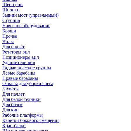
Шестерни
Шпонки
Задний мост (управляемый)
Ступица
Навесное оборудование
Ковши
Прочее
Вилы
Для паллет
Ротаторы вил
Позиционеры вил
Удлинители вил
Гидравлические группы
Левые барабаны
Правые барабаны
Отвалы для уборки снега
Захваты
Для паллет
Для белой техники
Для бочек
Для кип
Рабочие платформы
Каретки бокового смещения
Кран-балки
Штыри для линолеума