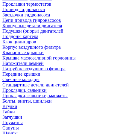
Прокладки термостатов
Привод гидронасоса
Звездочки гидронасоса
Цепи привода гидронасосов
Корпусные детали двигателя
Подушки (опоры) двигателей
Поддоны картера
Блок цилиндров
Корпус воздушного фильтра
Клапанные крышки
Крышка маслозаливной горловины
Натяжители ремней
Патрубок воздушного фильтра
Передние крышки
Свечные колодцы
Стандартные детали двигателей
Прокладки, сальники
Прокладки, сальники, манжеты
Болты, винты, шпильки
Втулки
Гайки
Заглушки
Пружины
Сапуны
Шайбы