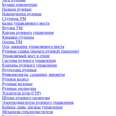
Кулаки поворотные
Пальцы рулевые
Наконечники рулевые
Ступицы УМ
Балки управляемого моста
Втулки УМ
Кардан рулевого управления
Крышки ступицы
Опоры УМ
Оси, шкворни управляемого моста
Рулевые сошки (рычаги рулевой трапеции)
Управляемый мост в сборе
Система рулевого управления
Клапаны рулевого управления
Редукторы рулевые
Ремкомплекты, сальники, манжеты
Рулевое колесо
Рулевые колонки
Рулевые цилиндры
Усилители руля (ГУР)
Штоки рулевого цилиндра
Электродвигатели рулевого управления
Кабина, рама, органы управления
Механизм стеклоочистителя