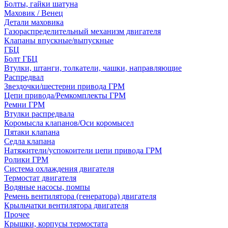
Болты, гайки шатуна
Маховик / Венец
Детали маховика
Газораспределительный механизм двигателя
Клапаны впускные/выпускные
ГБЦ
Болт ГБЦ
Втулки, штанги, толкатели, чашки, направляющие
Распредвал
Звездочки/шестерни привода ГРМ
Цепи привода/Ремкомплекты ГРМ
Ремни ГРМ
Втулки распредвала
Коромысла клапанов/Оси коромысел
Пятаки клапана
Седла клапана
Натяжители/успокоители цепи привода ГРМ
Ролики ГРМ
Система охлаждения двигателя
Термостат двигателя
Водяные насосы, помпы
Ремень вентилятора (генератора) двигателя
Крыльчатки вентилятора двигателя
Прочее
Крышки, корпусы термостата