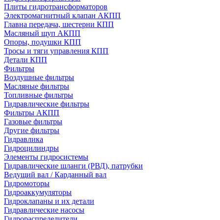
Плиты гидротрансформаторов
Электромагнитный клапан АКПП
Главна передача, шестерни КПП
Масляный щуп АКПП
Опоры, подушки КПП
Тросы и тяги управления КПП
Детали КПП
Фильтры
Воздушные фильтры
Масляные фильтры
Топливные фильтры
Гидравлические фильтры
Фильтры АКПП
Газовые фильтры
Другие фильтры
Гидравлика
Гидроцилиндры
Элементы гидросистемы
Гидравлические шланги (РВД), патрубки
Ведущий вал / Карданный вал
Гидромоторы
Гидроаккумуляторы
Гидроклапаны и их детали
Гидравлические насосы
Гидрораспределители