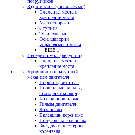
погрузчиков
Задний мост (управляемый)
Элементы моста и
крепление моста
Узел поворота
Ступица
Тяги рулевые
Оси, шкворни
управляемого моста
+ ЕЩЕ 1
Передний мост (ведущий)
Элементы моста и
крепление моста
Кривошипно-шатунный
механизм двигателя
Поршни двигателя
Поршневые пальцы,
стопорные кольца
Кольца поршневые
Гильзы двигателя
Коленвалы
Вкладыши коренные
Полукольца коленвала
Звездочки, шестерни
коленвала