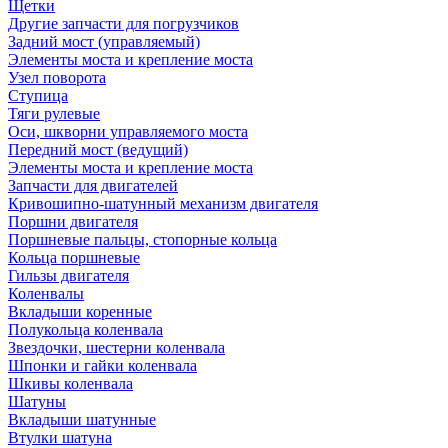
Щетки
Другие запчасти для погрузчиков
Задний мост (управляемый)
Элементы моста и крепление моста
Узел поворота
Ступица
Тяги рулевые
Оси, шкворни управляемого моста
Передний мост (ведущий)
Элементы моста и крепление моста
Запчасти для двигателей
Кривошипно-шатунный механизм двигателя
Поршни двигателя
Поршневые пальцы, стопорные кольца
Кольца поршневые
Гильзы двигателя
Коленвалы
Вкладыши коренные
Полукольца коленвала
Звездочки, шестерни коленвала
Шпонки и гайки коленвала
Шкивы коленвала
Шатуны
Вкладыши шатунные
Втулки шатуна