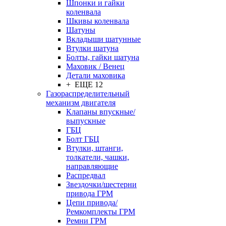
Шпонки и гайки
коленвала
Шкивы коленвала
Шатуны
Вкладыши шатунные
Втулки шатуна
Болты, гайки шатуна
Маховик / Венец
Детали маховика
+ ЕЩЕ 12
Газораспределительный
механизм двигателя
Клапаны впускные/
выпускные
ГБЦ
Болт ГБЦ
Втулки, штанги,
толкатели, чашки,
направляющие
Распредвал
Звездочки/шестерни
привода ГРМ
Цепи привода/
Ремкомплекты ГРМ
Ремни ГРМ