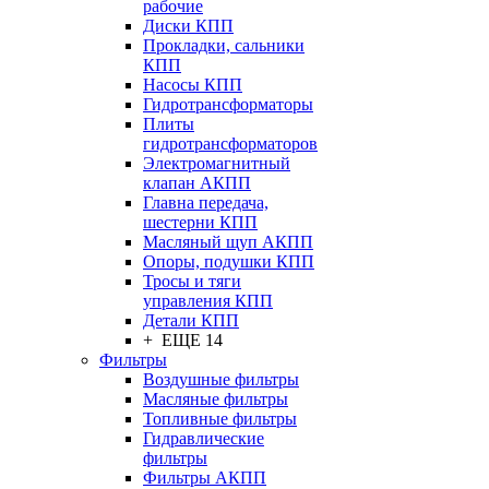
рабочие
Диски КПП
Прокладки, сальники
КПП
Насосы КПП
Гидротрансформаторы
Плиты
гидротрансформаторов
Электромагнитный
клапан АКПП
Главна передача,
шестерни КПП
Масляный щуп АКПП
Опоры, подушки КПП
Тросы и тяги
управления КПП
Детали КПП
+ ЕЩЕ 14
Фильтры
Воздушные фильтры
Масляные фильтры
Топливные фильтры
Гидравлические
фильтры
Фильтры АКПП