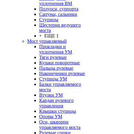
уплотнения ВМ
Полуоси, суппорта
Сапуны, сальники
Ступицы
Шестерни ведущего
моста
+ ЕЩЕ 1
Мост управляемый
Прокладки и
уплотнения УМ
Тяги рулевые
Кулаки поворотные
Пальцы рулевые
Наконечники рулевые
Ступицы УМ
Балки управляемого
моста
Втулки УМ
Кардан рулевого
управления
Крышки ступицы
Опоры УМ
Оси, шкворни
управляемого моста
Рулевые сошки