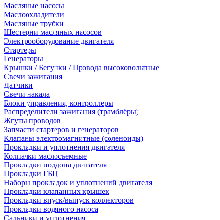
Масляные насосы
Маслоохладители
Масляные трубки
Шестерни масляных насосов
Электрооборудование двигателя
Стартеры
Генераторы
Крышки / Бегунки / Провода высоковольтные
Свечи зажигания
Датчики
Свечи накала
Блоки управления, контроллеры
Распределители зажигания (трамблёры)
Жгуты проводов
Запчасти стартеров и генераторов
Клапаны электромагнитные (соленоиды)
Прокладки и уплотнения двигателя
Колпачки маслосъемные
Прокладки поддона двигателя
Прокладки ГБЦ
Наборы прокладок и уплотнений двигателя
Прокладки клапанных крышек
Прокладки впуск/выпуск коллекторов
Прокладки водяного насоса
Сальники и уплотнения