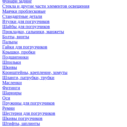
Фонари задние
Стекла и другие части элементов освещения
Маячки проблесковые
Стандартные детали
Втулки для погрузчиков
Шайбы для погрузчиков
Прокладки, сальники, манжеты
Болты, винты
Пальцы
Гайки для погрузчиков
Крышки, пробки
Подшипники
Шпильки
Шкивы
Кронштейны, крепление, хомуты
Шланги, патрубки, трубки
Масленки
Фитинги
Шарниры
Оси
Пружины для погрузчиков
Ремни
Шестерни для погрузчиков
Шкивы погрузчиков
Штифты, шплинты