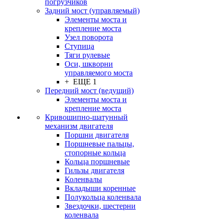
погрузчиков
Задний мост (управляемый)
Элементы моста и
крепление моста
Узел поворота
Ступица
Тяги рулевые
Оси, шкворни
управляемого моста
+ ЕЩЕ 1
Передний мост (ведущий)
Элементы моста и
крепление моста
Кривошипно-шатунный
механизм двигателя
Поршни двигателя
Поршневые пальцы,
стопорные кольца
Кольца поршневые
Гильзы двигателя
Коленвалы
Вкладыши коренные
Полукольца коленвала
Звездочки, шестерни
коленвала