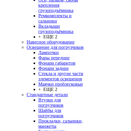
крепления
грузоподъёмника
Ремкомплекты и
сальники
Вкладыши
грузоподъёмника
+ ЕЩЕ 2
Навесное оборудование
Освещение для погрузчиков
Лампочки
Фары передние
Фонари габаритов
Фонари задние
Стекла и другие части
элементов освещения
Маячки проблесковые
+ ЕЩЕ 2
Стандартные детали
Втулки для
погрузчиков
Шайбы для
погрузчиков
Прокладки, сальники,
манжеты