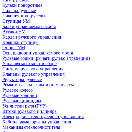
Кулаки поворотные
Пальцы рулевые
Наконечники рулевые
Ступицы УМ
Балки управляемого моста
Втулки УМ
Кардан рулевого управления
Крышки ступицы
Опоры УМ
Оси, шкворни управляемого моста
Рулевые сошки (рычаги рулевой трапеции)
Управляемый мост в сборе
Система рулевого управления
Клапаны рулевого управления
Редукторы рулевые
Ремкомплекты, сальники, манжеты
Рулевое колесо
Рулевые колонки
Рулевые цилиндры
Усилители руля (ГУР)
Штоки рулевого цилиндра
Электродвигатели рулевого управления
Кабина, рама, органы управления
Механизм стеклоочистителя