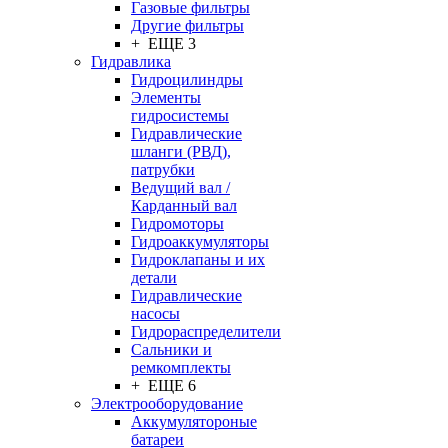
Газовые фильтры
Другие фильтры
+ ЕЩЕ 3
Гидравлика
Гидроцилиндры
Элементы
гидросистемы
Гидравлические
шланги (РВД),
патрубки
Ведущий вал /
Карданный вал
Гидромоторы
Гидроаккумуляторы
Гидроклапаны и их
детали
Гидравлические
насосы
Гидрораспределители
Сальники и
ремкомплекты
+ ЕЩЕ 6
Электрооборудование
Аккумулятороные
батареи