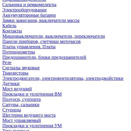
Сальники и ремкомплекты
Электрооборудование
Аккумулятороные батареи
Замки зажигания, выключатели массы
Кабель
Контакты
Микровыключатели, выключатели, переключатели
Панели приборов, счетчики моточасов
Платы управления. Платы
Потенциометры
Предохранители, блоки предохранителей
Реле
Сигналы звуковые
Транзисторы
Электродвигатели, электровентиляторы, электроджойстики
Датчики
Мост ведущий
Прокладки и уплотнения ВМ
Полуоси, суппорта
Сапуны, сальники
Ступицы
Шестерни ведущего моста
Мост управляемый
Прокладки и уплотнения УМ
Тяги рулевые