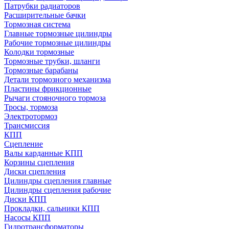
Патрубки радиаторов
Расширительные бачки
Тормозная система
Главные тормозные цилиндры
Рабочие тормозные цилиндры
Колодки тормозные
Тормозные трубки, шланги
Тормозные барабаны
Детали тормозного механизма
Пластины фрикционные
Рычаги стояночного тормоза
Тросы, тормоза
Электротормоз
Трансмиссия
КПП
Сцепление
Валы карданные КПП
Корзины сцепления
Диски сцепления
Цилиндры сцепления главные
Цилиндры сцепления рабочие
Диски КПП
Прокладки, сальники КПП
Насосы КПП
Гидротрансформаторы