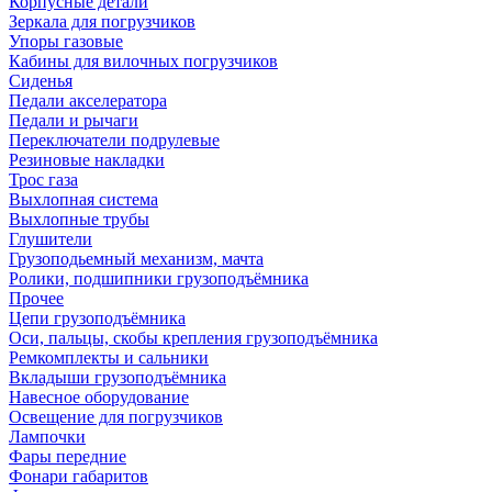
Корпусные детали
Зеркала для погрузчиков
Упоры газовые
Кабины для вилочных погрузчиков
Сиденья
Педали акселератора
Педали и рычаги
Переключатели подрулевые
Резиновые накладки
Трос газа
Выхлопная система
Выхлопные трубы
Глушители
Грузоподьемный механизм, мачта
Ролики, подшипники грузоподъёмника
Прочее
Цепи грузоподъёмника
Оси, пальцы, скобы крепления грузоподъёмника
Ремкомплекты и сальники
Вкладыши грузоподъёмника
Навесное оборудование
Освещение для погрузчиков
Лампочки
Фары передние
Фонари габаритов