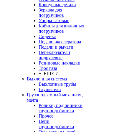
Корпусные детали
Зеркала для
погрузчиков
Упоры газовые
Кабины для вилочных
погрузчиков
Сиденья
Педали акселератора
Педали и рычаги
Переключатели
подрулевые
Резиновые накладки
Трос газа
+ ЕЩЕ 7
Выхлопная система
Выхлопные трубы
Глушители
Грузоподьемный механизм,
мачта
Ролики, подшипники
грузоподъёмника
Прочее
Цепи
грузоподъёмника
Оси, пальцы, скобы