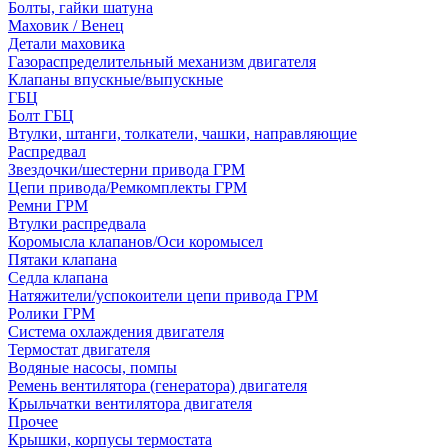
Болты, гайки шатуна
Маховик / Венец
Детали маховика
Газораспределительный механизм двигателя
Клапаны впускные/выпускные
ГБЦ
Болт ГБЦ
Втулки, штанги, толкатели, чашки, направляющие
Распредвал
Звездочки/шестерни привода ГРМ
Цепи привода/Ремкомплекты ГРМ
Ремни ГРМ
Втулки распредвала
Коромысла клапанов/Оси коромысел
Пятаки клапана
Седла клапана
Натяжители/успокоители цепи привода ГРМ
Ролики ГРМ
Система охлаждения двигателя
Термостат двигателя
Водяные насосы, помпы
Ремень вентилятора (генератора) двигателя
Крыльчатки вентилятора двигателя
Прочее
Крышки, корпусы термостата