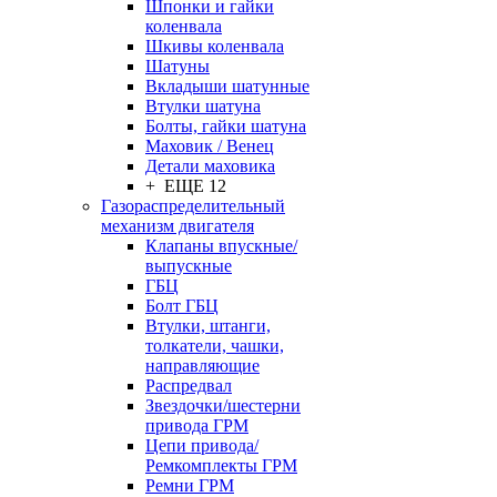
Шпонки и гайки
коленвала
Шкивы коленвала
Шатуны
Вкладыши шатунные
Втулки шатуна
Болты, гайки шатуна
Маховик / Венец
Детали маховика
+ ЕЩЕ 12
Газораспределительный
механизм двигателя
Клапаны впускные/
выпускные
ГБЦ
Болт ГБЦ
Втулки, штанги,
толкатели, чашки,
направляющие
Распредвал
Звездочки/шестерни
привода ГРМ
Цепи привода/
Ремкомплекты ГРМ
Ремни ГРМ