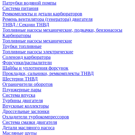
Патрубки водяной помпы
Система питания
Ремкомплекты и детали карбюраторов
Ремень вентилятора (генератора) двигателя
ТНВД / Секции ТНВД
Топливные насосы механические, подкачки, бензонасосы
Карбюраторы
Топливные насосы механические
Трубки топливные
Топливные насосы электрические
Соленоид карбюратора
Форсунки/распылители
Шайбы и уплотнения форсунок
Прокладки, сальники, ремкомплекты ТНВД
Шестерни ТНВД
Ограничители оборотов
Плунжерные пары
Система впуска
Турбины двигателя
Впускные коллекторы
Дроссельные заслонки
Охладители турбокомпрессоров
Система смазки двигателя
Детали масляного насоса
Масляные щупы