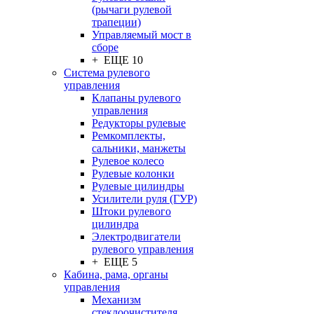
(рычаги рулевой
трапеции)
Управляемый мост в
сборе
+ ЕЩЕ 10
Система рулевого
управления
Клапаны рулевого
управления
Редукторы рулевые
Ремкомплекты,
сальники, манжеты
Рулевое колесо
Рулевые колонки
Рулевые цилиндры
Усилители руля (ГУР)
Штоки рулевого
цилиндра
Электродвигатели
рулевого управления
+ ЕЩЕ 5
Кабина, рама, органы
управления
Механизм
стеклоочистителя