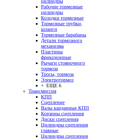
цилиндры
Рабочие тормозные
цилиндры
Колодки тормозные
Тормозные трубки,
шланги
Тормозные барабаны
Детали тормозного
механизма
Пластины
фрикционные
Рычаги стояночного
тормоза
Тросы, тормоза
Электротормоз
+ ЕЩЕ 6
Трансмиссия
КПП
Сцепление
Валы карданные КПП
Корзины сцепления
Диски сцепления
Цилиндры сцепления
главные
Цилиндры сцепления