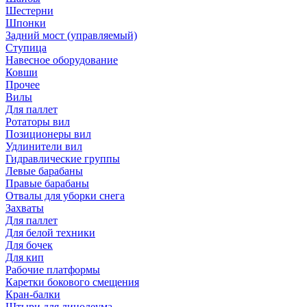
Шестерни
Шпонки
Задний мост (управляемый)
Ступица
Навесное оборудование
Ковши
Прочее
Вилы
Для паллет
Ротаторы вил
Позиционеры вил
Удлинители вил
Гидравлические группы
Левые барабаны
Правые барабаны
Отвалы для уборки снега
Захваты
Для паллет
Для белой техники
Для бочек
Для кип
Рабочие платформы
Каретки бокового смещения
Кран-балки
Штыри для линолеума