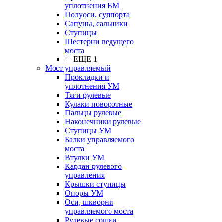
уплотнения ВМ
Полуоси, суппорта
Сапуны, сальники
Ступицы
Шестерни ведущего
моста
+ ЕЩЕ 1
Мост управляемый
Прокладки и
уплотнения УМ
Тяги рулевые
Кулаки поворотные
Пальцы рулевые
Наконечники рулевые
Ступицы УМ
Балки управляемого
моста
Втулки УМ
Кардан рулевого
управления
Крышки ступицы
Опоры УМ
Оси, шкворни
управляемого моста
Рулевые сошки