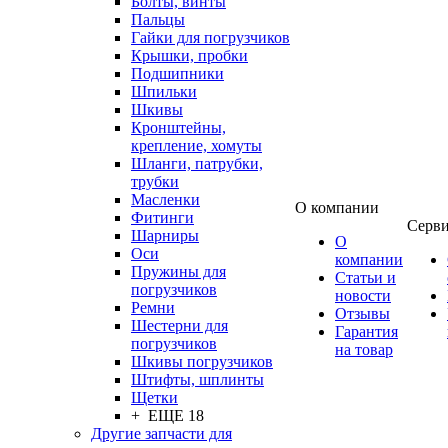
Болты, винты
Пальцы
Гайки для погрузчиков
Крышки, пробки
Подшипники
Шпильки
Шкивы
Кронштейны,
крепление, хомуты
Шланги, патрубки,
трубки
Масленки
О компании
Фитинги
Серв
Шарниры
О
Оси
компании
Пружины для
Статьи и
погрузчиков
новости
Ремни
Отзывы
Шестерни для
Гарантия
погрузчиков
на товар
Шкивы погрузчиков
Штифты, шплинты
Щетки
+ ЕЩЕ 18
Другие запчасти для