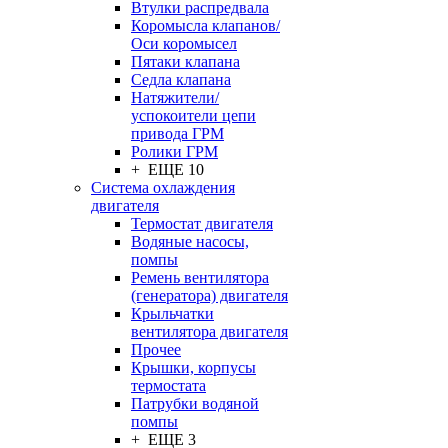
Втулки распредвала
Коромысла клапанов/
Оси коромысел
Пятаки клапана
Седла клапана
Натяжители/
успокоители цепи
привода ГРМ
Ролики ГРМ
+ ЕЩЕ 10
Система охлаждения
двигателя
Термостат двигателя
Водяные насосы,
помпы
Ремень вентилятора
(генератора) двигателя
Крыльчатки
вентилятора двигателя
Прочее
Крышки, корпусы
термостата
Патрубки водяной
помпы
+ ЕЩЕ 3