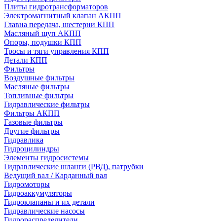
Плиты гидротрансформаторов
Электромагнитный клапан АКПП
Главна передача, шестерни КПП
Масляный щуп АКПП
Опоры, подушки КПП
Тросы и тяги управления КПП
Детали КПП
Фильтры
Воздушные фильтры
Масляные фильтры
Топливные фильтры
Гидравлические фильтры
Фильтры АКПП
Газовые фильтры
Другие фильтры
Гидравлика
Гидроцилиндры
Элементы гидросистемы
Гидравлические шланги (РВД), патрубки
Ведущий вал / Карданный вал
Гидромоторы
Гидроаккумуляторы
Гидроклапаны и их детали
Гидравлические насосы
Гидрораспределители