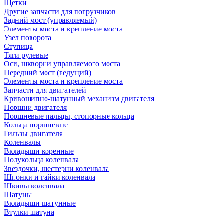
Щетки
Другие запчасти для погрузчиков
Задний мост (управляемый)
Элементы моста и крепление моста
Узел поворота
Ступица
Тяги рулевые
Оси, шкворни управляемого моста
Передний мост (ведущий)
Элементы моста и крепление моста
Запчасти для двигателей
Кривошипно-шатунный механизм двигателя
Поршни двигателя
Поршневые пальцы, стопорные кольца
Кольца поршневые
Гильзы двигателя
Коленвалы
Вкладыши коренные
Полукольца коленвала
Звездочки, шестерни коленвала
Шпонки и гайки коленвала
Шкивы коленвала
Шатуны
Вкладыши шатунные
Втулки шатуна