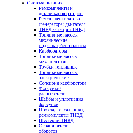
Система питания
Ремкомплекты и
детали карбюраторов
Ремень вентилятора
(генератора) двигателя
ТНВД / Секции ТНВД
Топливные насосы
механические,
подкачки, бензонасосы
Карбюраторы
Топливные насосы
механические
Трубки топливные
Топливные насосы
электрические
Соленоид карбюратора
Форсунки/
распылители
Шайбы и уплотнения
форсунок
Прокладки, сальники,
ремкомплекты ТНВД
Шестерни ТНВД
Ограничители
оборотов