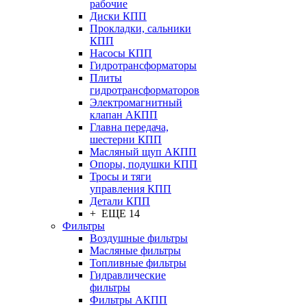
рабочие
Диски КПП
Прокладки, сальники
КПП
Насосы КПП
Гидротрансформаторы
Плиты
гидротрансформаторов
Электромагнитный
клапан АКПП
Главна передача,
шестерни КПП
Масляный щуп АКПП
Опоры, подушки КПП
Тросы и тяги
управления КПП
Детали КПП
+ ЕЩЕ 14
Фильтры
Воздушные фильтры
Масляные фильтры
Топливные фильтры
Гидравлические
фильтры
Фильтры АКПП