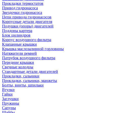
Прокладки термостатов
Привод гидронасоса
Звездочки гидронасоса
Цепи привода гидронасосов
Корпусные детали двигателя
Подушки (опоры) двигателей
Поддоны картера
Блок цилиндров
Корпус воздушного фильтра
Клапанные крышки
Крышка маслозаливной горловины
Натяжители ремней
Патрубок воздушного фильтра
Передние крышки
Свечные колодцы
Стандартные детали двигателей
Прокладки, сальники
Прокладки, сальники, манжеты
Болты, винты, шпильки
Втулки
Гайки
Заглушки
Пружины
Сапуны
Шайбы