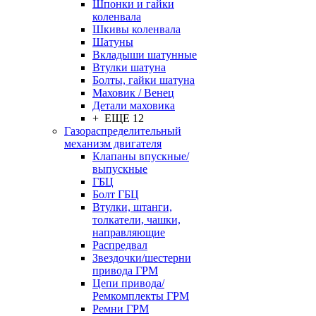
Шпонки и гайки
коленвала
Шкивы коленвала
Шатуны
Вкладыши шатунные
Втулки шатуна
Болты, гайки шатуна
Маховик / Венец
Детали маховика
+ ЕЩЕ 12
Газораспределительный
механизм двигателя
Клапаны впускные/
выпускные
ГБЦ
Болт ГБЦ
Втулки, штанги,
толкатели, чашки,
направляющие
Распредвал
Звездочки/шестерни
привода ГРМ
Цепи привода/
Ремкомплекты ГРМ
Ремни ГРМ