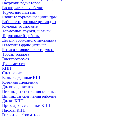
Патрубки радиаторов
Расширительные бачки
Тормозная система
Главные тормозные цилиндры
Рабочие тормозные цилиндры
Колодки тормозные
Тормозные трубки, шланги
Тормозные барабаны
Детали тормозного механизма
Пластины фрикционные
Рычаги стояночного тормоза
Тросы, тормоза
Электротормоз
Трансмиссия
КПП
Сцепление
Валы карданные КПП
Корзины сцепления
Диски сцепления
Цилиндры сцепления главные
Цилиндры сцепления рабочие
Диски КПП
Прокладки, сальники КПП
Насосы КПП
Гидротрансформаторы