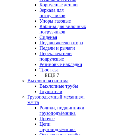
Корпусные детали
Зеркала для
погрузчиков
Упоры газовые
Кабины для вилочных
погрузчиков
Сиденья
Педали акселератора
Педали и рычаги
Переключатели
подрулевые
Резиновые накладки
Трос газа
+ ЕЩЕ 7
Выхлопная система
Выхлопные трубы
Глушители
Грузоподьемный механизм,
мачта
Ролики, подшипники
грузоподъёмника
Прочее
Цепи
грузоподъёмника
Оси, пальцы, скобы