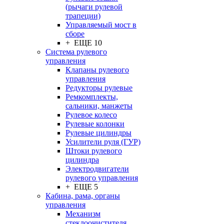
(рычаги рулевой
трапеции)
Управляемый мост в
сборе
+ ЕЩЕ 10
Система рулевого
управления
Клапаны рулевого
управления
Редукторы рулевые
Ремкомплекты,
сальники, манжеты
Рулевое колесо
Рулевые колонки
Рулевые цилиндры
Усилители руля (ГУР)
Штоки рулевого
цилиндра
Электродвигатели
рулевого управления
+ ЕЩЕ 5
Кабина, рама, органы
управления
Механизм
стеклоочистителя