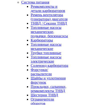
Система питания
Ремкомплекты и
детали карбюраторов
Ремень вентилятора
(генератора) двигателя
ТНВД / Секции ТНВД
Топливные насосы
механические,
подкачки, бензонасосы
Карбюраторы
Топливные насосы
механические
Трубки топливные
Топливные насосы
электрические
Соленоид карбюратора
Форсунки/
распылители
Шайбы и уплотнения
форсунок
Прокладки, сальники,
ремкомплекты ТНВД
Шестерни ТНВД
Ограничители
оборотов