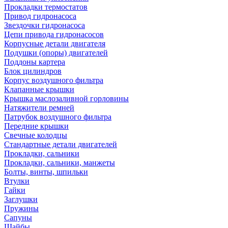
Прокладки термостатов
Привод гидронасоса
Звездочки гидронасоса
Цепи привода гидронасосов
Корпусные детали двигателя
Подушки (опоры) двигателей
Поддоны картера
Блок цилиндров
Корпус воздушного фильтра
Клапанные крышки
Крышка маслозаливной горловины
Натяжители ремней
Патрубок воздушного фильтра
Передние крышки
Свечные колодцы
Стандартные детали двигателей
Прокладки, сальники
Прокладки, сальники, манжеты
Болты, винты, шпильки
Втулки
Гайки
Заглушки
Пружины
Сапуны
Шайбы