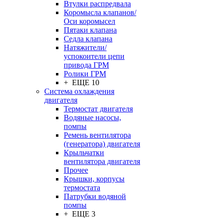
Втулки распредвала
Коромысла клапанов/
Оси коромысел
Пятаки клапана
Седла клапана
Натяжители/
успокоители цепи
привода ГРМ
Ролики ГРМ
+ ЕЩЕ 10
Система охлаждения
двигателя
Термостат двигателя
Водяные насосы,
помпы
Ремень вентилятора
(генератора) двигателя
Крыльчатки
вентилятора двигателя
Прочее
Крышки, корпусы
термостата
Патрубки водяной
помпы
+ ЕЩЕ 3