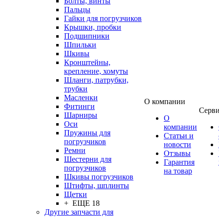
Болты, винты
Пальцы
Гайки для погрузчиков
Крышки, пробки
Подшипники
Шпильки
Шкивы
Кронштейны,
крепление, хомуты
Шланги, патрубки,
трубки
Масленки
О компании
Фитинги
Серв
Шарниры
О
Оси
компании
Пружины для
Статьи и
погрузчиков
новости
Ремни
Отзывы
Шестерни для
Гарантия
погрузчиков
на товар
Шкивы погрузчиков
Штифты, шплинты
Щетки
+ ЕЩЕ 18
Другие запчасти для