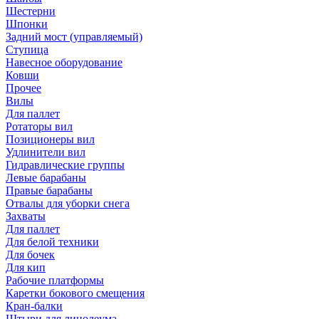
Шестерни
Шпонки
Задний мост (управляемый)
Ступица
Навесное оборудование
Ковши
Прочее
Вилы
Для паллет
Ротаторы вил
Позиционеры вил
Удлинители вил
Гидравлические группы
Левые барабаны
Правые барабаны
Отвалы для уборки снега
Захваты
Для паллет
Для белой техники
Для бочек
Для кип
Рабочие платформы
Каретки бокового смещения
Кран-балки
Штыри для линолеума