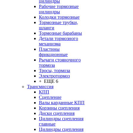
цилиндры
Рабочие тормозные
цилиндры
Колодки тормозные
Тормозные трубки,
шланги
Тормозные барабаны
Детали тормозного
механизма
Пластины
фрикционные
Рычаги стояночного
тормоза
Тросы, тормоза
Электротормоз
+ ЕЩЕ 6
Трансмиссия
КПП
Сцепление
Валы карданные КПП
Корзины сцепления
Диски сцепления
Цилиндры сцепления
главные
Цилиндры сцепления