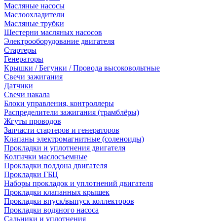
Масляные насосы
Маслоохладители
Масляные трубки
Шестерни масляных насосов
Электрооборудование двигателя
Стартеры
Генераторы
Крышки / Бегунки / Провода высоковольтные
Свечи зажигания
Датчики
Свечи накала
Блоки управления, контроллеры
Распределители зажигания (трамблёры)
Жгуты проводов
Запчасти стартеров и генераторов
Клапаны электромагнитные (соленоиды)
Прокладки и уплотнения двигателя
Колпачки маслосъемные
Прокладки поддона двигателя
Прокладки ГБЦ
Наборы прокладок и уплотнений двигателя
Прокладки клапанных крышек
Прокладки впуск/выпуск коллекторов
Прокладки водяного насоса
Сальники и уплотнения