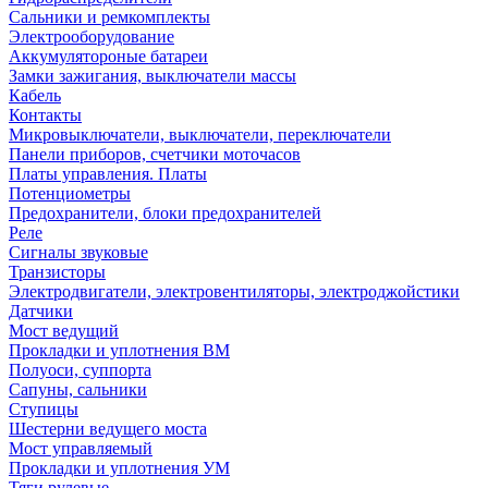
Сальники и ремкомплекты
Электрооборудование
Аккумулятороные батареи
Замки зажигания, выключатели массы
Кабель
Контакты
Микровыключатели, выключатели, переключатели
Панели приборов, счетчики моточасов
Платы управления. Платы
Потенциометры
Предохранители, блоки предохранителей
Реле
Сигналы звуковые
Транзисторы
Электродвигатели, электровентиляторы, электроджойстики
Датчики
Мост ведущий
Прокладки и уплотнения ВМ
Полуоси, суппорта
Сапуны, сальники
Ступицы
Шестерни ведущего моста
Мост управляемый
Прокладки и уплотнения УМ
Тяги рулевые