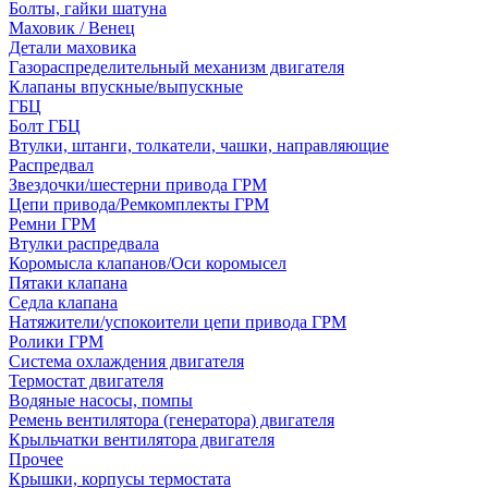
Болты, гайки шатуна
Маховик / Венец
Детали маховика
Газораспределительный механизм двигателя
Клапаны впускные/выпускные
ГБЦ
Болт ГБЦ
Втулки, штанги, толкатели, чашки, направляющие
Распредвал
Звездочки/шестерни привода ГРМ
Цепи привода/Ремкомплекты ГРМ
Ремни ГРМ
Втулки распредвала
Коромысла клапанов/Оси коромысел
Пятаки клапана
Седла клапана
Натяжители/успокоители цепи привода ГРМ
Ролики ГРМ
Система охлаждения двигателя
Термостат двигателя
Водяные насосы, помпы
Ремень вентилятора (генератора) двигателя
Крыльчатки вентилятора двигателя
Прочее
Крышки, корпусы термостата