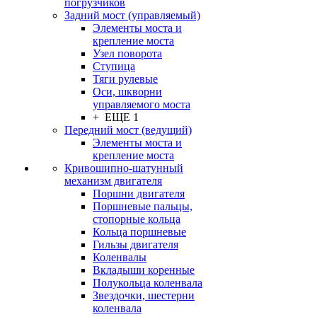
погрузчиков
Задний мост (управляемый)
Элементы моста и
крепление моста
Узел поворота
Ступица
Тяги рулевые
Оси, шкворни
управляемого моста
+ ЕЩЕ 1
Передний мост (ведущий)
Элементы моста и
крепление моста
Кривошипно-шатунный
механизм двигателя
Поршни двигателя
Поршневые пальцы,
стопорные кольца
Кольца поршневые
Гильзы двигателя
Коленвалы
Вкладыши коренные
Полукольца коленвала
Звездочки, шестерни
коленвала