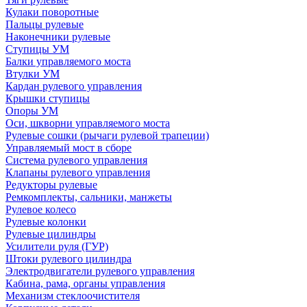
Кулаки поворотные
Пальцы рулевые
Наконечники рулевые
Ступицы УМ
Балки управляемого моста
Втулки УМ
Кардан рулевого управления
Крышки ступицы
Опоры УМ
Оси, шкворни управляемого моста
Рулевые сошки (рычаги рулевой трапеции)
Управляемый мост в сборе
Система рулевого управления
Клапаны рулевого управления
Редукторы рулевые
Ремкомплекты, сальники, манжеты
Рулевое колесо
Рулевые колонки
Рулевые цилиндры
Усилители руля (ГУР)
Штоки рулевого цилиндра
Электродвигатели рулевого управления
Кабина, рама, органы управления
Механизм стеклоочистителя