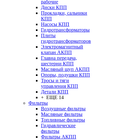
рабочие
Диски КПП
Прокладки, сальники
КПП
Насосы КПП
Гидротрансформаторы
Плиты
гидротрансформаторов
Электромагнитный
клапан АКПП
Главна передача,
шестерни КПП
Масляный щуп АКПП
Опоры, подушки КПП
Тросы и тяги
управления КПП
Детали КПП
+ ЕЩЕ 14
Фильтры
Воздушные фильтры
Масляные фильтры
Топливные фильтры
Гидравлические
фильтры
Фильтры АКПП