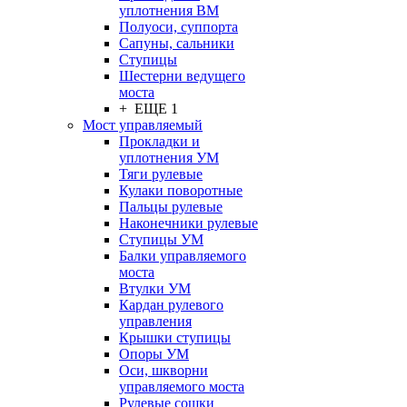
уплотнения ВМ
Полуоси, суппорта
Сапуны, сальники
Ступицы
Шестерни ведущего
моста
+ ЕЩЕ 1
Мост управляемый
Прокладки и
уплотнения УМ
Тяги рулевые
Кулаки поворотные
Пальцы рулевые
Наконечники рулевые
Ступицы УМ
Балки управляемого
моста
Втулки УМ
Кардан рулевого
управления
Крышки ступицы
Опоры УМ
Оси, шкворни
управляемого моста
Рулевые сошки