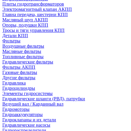
Плиты гидротрансформаторов
Электромагнитный клапан АКПП
Главна передача, шестерни КПП
Масляный щуп АКПП
Опоры, подушки КПП
Тросы и тяги управления КПП
Детали КПП
Фильтры
Воздушные фильтры
Масляные фильтры
Топливные фильтры
Гидравлические фильтры
Фильтры АКПП
Газовые фильтры
Другие фильтры
Гидравлика
Гидроцилиндры
Элементы гидросистемы
Гидравлические шланги (РВД), патрубки
Ведущий вал / Карданный вал
Гидромоторы
Гидроаккумуляторы
Гидроклапаны и их детали
Гидравлические насосы
Гидрораспределители