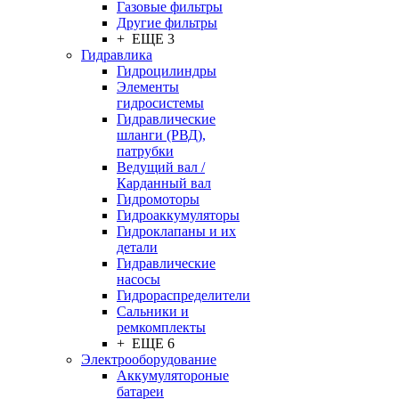
Газовые фильтры
Другие фильтры
+ ЕЩЕ 3
Гидравлика
Гидроцилиндры
Элементы
гидросистемы
Гидравлические
шланги (РВД),
патрубки
Ведущий вал /
Карданный вал
Гидромоторы
Гидроаккумуляторы
Гидроклапаны и их
детали
Гидравлические
насосы
Гидрораспределители
Сальники и
ремкомплекты
+ ЕЩЕ 6
Электрооборудование
Аккумулятороные
батареи