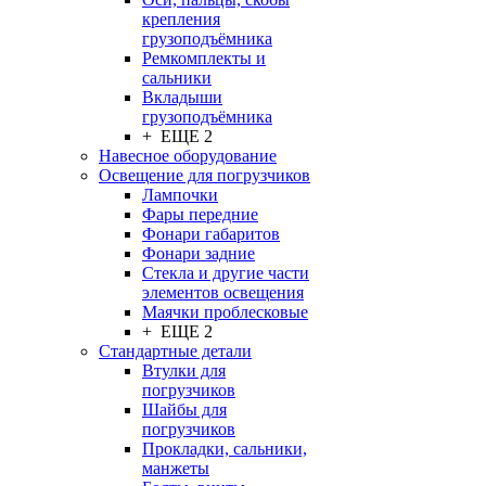
крепления
грузоподъёмника
Ремкомплекты и
сальники
Вкладыши
грузоподъёмника
+ ЕЩЕ 2
Навесное оборудование
Освещение для погрузчиков
Лампочки
Фары передние
Фонари габаритов
Фонари задние
Стекла и другие части
элементов освещения
Маячки проблесковые
+ ЕЩЕ 2
Стандартные детали
Втулки для
погрузчиков
Шайбы для
погрузчиков
Прокладки, сальники,
манжеты