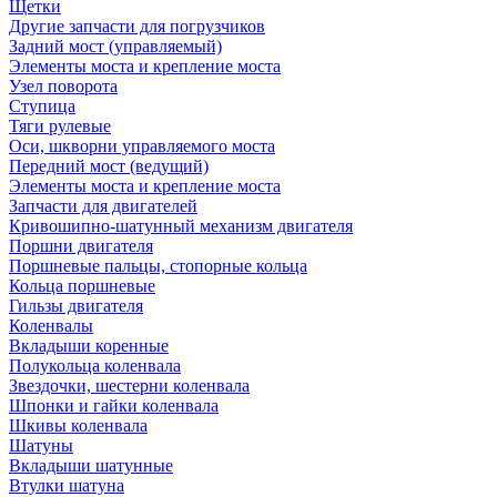
Щетки
Другие запчасти для погрузчиков
Задний мост (управляемый)
Элементы моста и крепление моста
Узел поворота
Ступица
Тяги рулевые
Оси, шкворни управляемого моста
Передний мост (ведущий)
Элементы моста и крепление моста
Запчасти для двигателей
Кривошипно-шатунный механизм двигателя
Поршни двигателя
Поршневые пальцы, стопорные кольца
Кольца поршневые
Гильзы двигателя
Коленвалы
Вкладыши коренные
Полукольца коленвала
Звездочки, шестерни коленвала
Шпонки и гайки коленвала
Шкивы коленвала
Шатуны
Вкладыши шатунные
Втулки шатуна