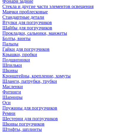
Фонари задние
Стекла и другие части элементов освещения
Маячки проблесковые
Стандартные детали
Втулки для погрузчиков
Шайбы для погрузчиков
Прокладки, сальники, манжеты
Болты, винты
Пальцы
Гайки для погрузчиков
Крышки, пробки
Подшипники
Шпильки
Шкивы
Кронштейны, крепление, хомуты
Шланги, патрубки, трубки
Масленки
Фитинги
Шарниры
Оси
Пружины для погрузчиков
Ремни
Шестерни для погрузчиков
Шкивы погрузчиков
Штифты, шплинты