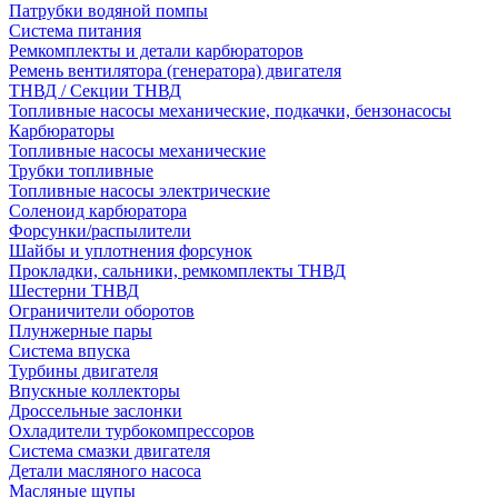
Патрубки водяной помпы
Система питания
Ремкомплекты и детали карбюраторов
Ремень вентилятора (генератора) двигателя
ТНВД / Секции ТНВД
Топливные насосы механические, подкачки, бензонасосы
Карбюраторы
Топливные насосы механические
Трубки топливные
Топливные насосы электрические
Соленоид карбюратора
Форсунки/распылители
Шайбы и уплотнения форсунок
Прокладки, сальники, ремкомплекты ТНВД
Шестерни ТНВД
Ограничители оборотов
Плунжерные пары
Система впуска
Турбины двигателя
Впускные коллекторы
Дроссельные заслонки
Охладители турбокомпрессоров
Система смазки двигателя
Детали масляного насоса
Масляные щупы