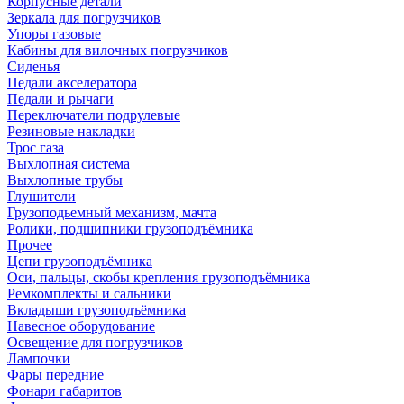
Корпусные детали
Зеркала для погрузчиков
Упоры газовые
Кабины для вилочных погрузчиков
Сиденья
Педали акселератора
Педали и рычаги
Переключатели подрулевые
Резиновые накладки
Трос газа
Выхлопная система
Выхлопные трубы
Глушители
Грузоподьемный механизм, мачта
Ролики, подшипники грузоподъёмника
Прочее
Цепи грузоподъёмника
Оси, пальцы, скобы крепления грузоподъёмника
Ремкомплекты и сальники
Вкладыши грузоподъёмника
Навесное оборудование
Освещение для погрузчиков
Лампочки
Фары передние
Фонари габаритов