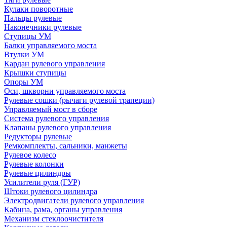
Кулаки поворотные
Пальцы рулевые
Наконечники рулевые
Ступицы УМ
Балки управляемого моста
Втулки УМ
Кардан рулевого управления
Крышки ступицы
Опоры УМ
Оси, шкворни управляемого моста
Рулевые сошки (рычаги рулевой трапеции)
Управляемый мост в сборе
Система рулевого управления
Клапаны рулевого управления
Редукторы рулевые
Ремкомплекты, сальники, манжеты
Рулевое колесо
Рулевые колонки
Рулевые цилиндры
Усилители руля (ГУР)
Штоки рулевого цилиндра
Электродвигатели рулевого управления
Кабина, рама, органы управления
Механизм стеклоочистителя