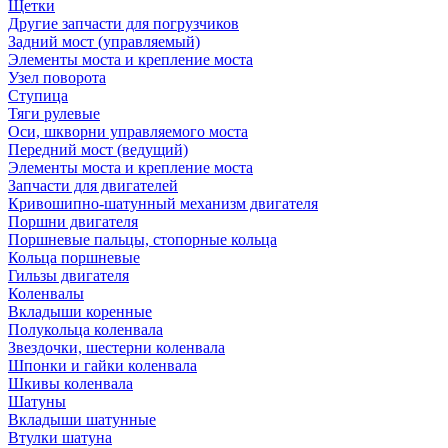
Щетки
Другие запчасти для погрузчиков
Задний мост (управляемый)
Элементы моста и крепление моста
Узел поворота
Ступица
Тяги рулевые
Оси, шкворни управляемого моста
Передний мост (ведущий)
Элементы моста и крепление моста
Запчасти для двигателей
Кривошипно-шатунный механизм двигателя
Поршни двигателя
Поршневые пальцы, стопорные кольца
Кольца поршневые
Гильзы двигателя
Коленвалы
Вкладыши коренные
Полукольца коленвала
Звездочки, шестерни коленвала
Шпонки и гайки коленвала
Шкивы коленвала
Шатуны
Вкладыши шатунные
Втулки шатуна