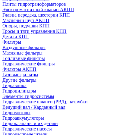
Плиты гидротрансформаторов
Электромагнитный клапан АКПП
Главна передача, шестерни КПП
Масляный щуп АКПП
Опоры, подушки КПП
Тросы и тяги управления КПП
Детали КПП
Фильтры
Воздушные фильтры
Масляные фильтры
Топливные фильтры
Гидравлические фильтры
Фильтры АКПП
Газовые фильтры
Другие фильтры
Гидравлика
Гидроцилиндры
Элементы гидросистемы
Гидравлические шланги (РВД), патрубки
Ведущий вал / Карданный вал
Гидромоторы
Гидроаккумуляторы
Гидроклапаны и их детали
Гидравлические насосы
Гидрораспределители