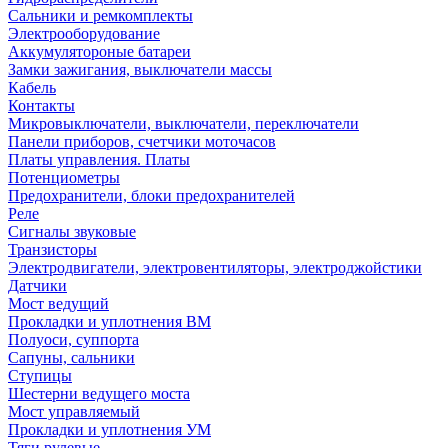
Сальники и ремкомплекты
Электрооборудование
Аккумулятороные батареи
Замки зажигания, выключатели массы
Кабель
Контакты
Микровыключатели, выключатели, переключатели
Панели приборов, счетчики моточасов
Платы управления. Платы
Потенциометры
Предохранители, блоки предохранителей
Реле
Сигналы звуковые
Транзисторы
Электродвигатели, электровентиляторы, электроджойстики
Датчики
Мост ведущий
Прокладки и уплотнения ВМ
Полуоси, суппорта
Сапуны, сальники
Ступицы
Шестерни ведущего моста
Мост управляемый
Прокладки и уплотнения УМ
Тяги рулевые