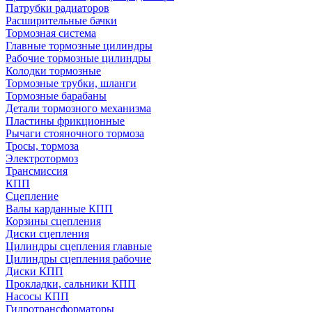
Патрубки радиаторов
Расширительные бачки
Тормозная система
Главные тормозные цилиндры
Рабочие тормозные цилиндры
Колодки тормозные
Тормозные трубки, шланги
Тормозные барабаны
Детали тормозного механизма
Пластины фрикционные
Рычаги стояночного тормоза
Тросы, тормоза
Электротормоз
Трансмиссия
КПП
Сцепление
Валы карданные КПП
Корзины сцепления
Диски сцепления
Цилиндры сцепления главные
Цилиндры сцепления рабочие
Диски КПП
Прокладки, сальники КПП
Насосы КПП
Гидротрансформаторы