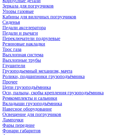
Корпусные детали
Зеркала для погрузчиков
Упоры газовые
Кабины для вилочных погрузчиков
Сиденья
Педали акселератора
Педали и рычаги
Переключатели подрулевые
Резиновые накладки
Трос газа
Выхлопная система
Выхлопные трубы
Глушители
Грузоподьемный механизм, мачта
Ролики, подшипники грузоподъёмника
Прочее
Цепи грузоподъёмника
Оси, пальцы, скобы крепления грузоподъёмника
Ремкомплекты и сальники
Вкладыши грузоподъёмника
Навесное оборудование
Освещение для погрузчиков
Лампочки
Фары передние
Фонари габаритов