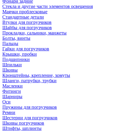
Фонари задние
Стекла и другие части элементов освещения
Маячки проблесковые
Стандартные детали
Втулки для погрузчиков
Шайбы для погрузчиков
Прокладки, сальники, манжеты
Болты, винты
Пальцы
Гайки для погрузчиков
Крышки, пробки
Подшипники
Шпильки
Шкивы
Кронштейны, крепление, хомуты
Шланги, патрубки, трубки
Масленки
Фитинги
Шарниры
Оси
Пружины для погрузчиков
Ремни
Шестерни для погрузчиков
Шкивы погрузчиков
Штифты, шплинты