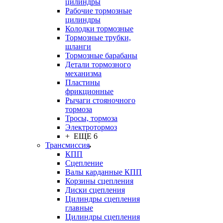
цилиндры
Рабочие тормозные
цилиндры
Колодки тормозные
Тормозные трубки,
шланги
Тормозные барабаны
Детали тормозного
механизма
Пластины
фрикционные
Рычаги стояночного
тормоза
Тросы, тормоза
Электротормоз
+ ЕЩЕ 6
Трансмиссия
КПП
Сцепление
Валы карданные КПП
Корзины сцепления
Диски сцепления
Цилиндры сцепления
главные
Цилиндры сцепления