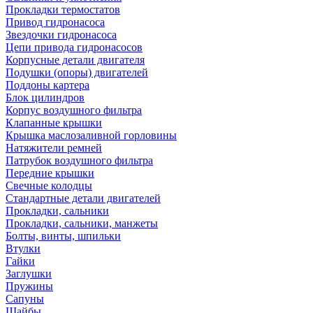
Прокладки термостатов
Привод гидронасоса
Звездочки гидронасоса
Цепи привода гидронасосов
Корпусные детали двигателя
Подушки (опоры) двигателей
Поддоны картера
Блок цилиндров
Корпус воздушного фильтра
Клапанные крышки
Крышка маслозаливной горловины
Натяжители ремней
Патрубок воздушного фильтра
Передние крышки
Свечные колодцы
Стандартные детали двигателей
Прокладки, сальники
Прокладки, сальники, манжеты
Болты, винты, шпильки
Втулки
Гайки
Заглушки
Пружины
Сапуны
Шайбы