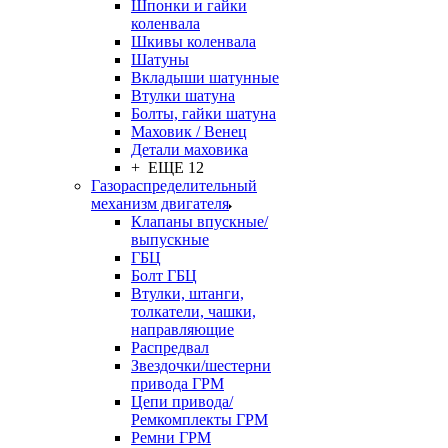
Шпонки и гайки
коленвала
Шкивы коленвала
Шатуны
Вкладыши шатунные
Втулки шатуна
Болты, гайки шатуна
Маховик / Венец
Детали маховика
+ ЕЩЕ 12
Газораспределительный
механизм двигателя
Клапаны впускные/
выпускные
ГБЦ
Болт ГБЦ
Втулки, штанги,
толкатели, чашки,
направляющие
Распредвал
Звездочки/шестерни
привода ГРМ
Цепи привода/
Ремкомплекты ГРМ
Ремни ГРМ