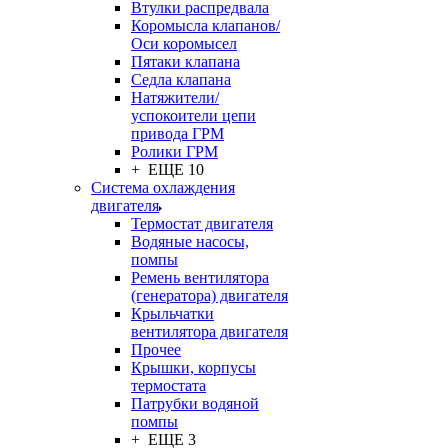
Втулки распредвала
Коромысла клапанов/
Оси коромысел
Пятаки клапана
Седла клапана
Натяжители/
успокоители цепи
привода ГРМ
Ролики ГРМ
+ ЕЩЕ 10
Система охлаждения
двигателя
Термостат двигателя
Водяные насосы,
помпы
Ремень вентилятора
(генератора) двигателя
Крыльчатки
вентилятора двигателя
Прочее
Крышки, корпусы
термостата
Патрубки водяной
помпы
+ ЕЩЕ 3