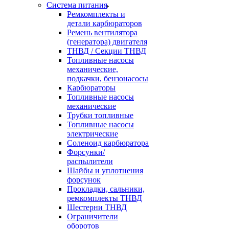
Система питания
Ремкомплекты и
детали карбюраторов
Ремень вентилятора
(генератора) двигателя
ТНВД / Секции ТНВД
Топливные насосы
механические,
подкачки, бензонасосы
Карбюраторы
Топливные насосы
механические
Трубки топливные
Топливные насосы
электрические
Соленоид карбюратора
Форсунки/
распылители
Шайбы и уплотнения
форсунок
Прокладки, сальники,
ремкомплекты ТНВД
Шестерни ТНВД
Ограничители
оборотов