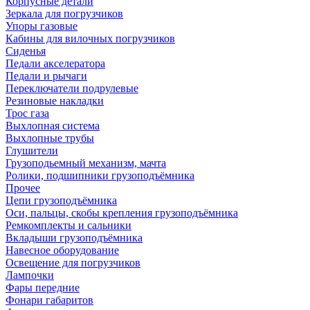
Корпусные детали
Зеркала для погрузчиков
Упоры газовые
Кабины для вилочных погрузчиков
Сиденья
Педали акселератора
Педали и рычаги
Переключатели подрулевые
Резиновые накладки
Трос газа
Выхлопная система
Выхлопные трубы
Глушители
Грузоподьемный механизм, мачта
Ролики, подшипники грузоподъёмника
Прочее
Цепи грузоподъёмника
Оси, пальцы, скобы крепления грузоподъёмника
Ремкомплекты и сальники
Вкладыши грузоподъёмника
Навесное оборудование
Освещение для погрузчиков
Лампочки
Фары передние
Фонари габаритов