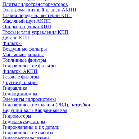
Плиты гидротрансформаторов
Электромагнитный клапан АКПП
Главна передача, шестерни КПП
Масляный щуп АКПП
Опоры, подушки КПП
Тросы и тяги управления КПП
Детали КПП
Фильтры
Воздушные фильтры
Масляные фильтры
Топливные фильтры
Гидравлические фильтры
Фильтры АКПП
Газовые фильтры
Другие фильтры
Гидравлика
Гидроцилиндры
Элементы гидросистемы
Гидравлические шланги (РВД), патрубки
Ведущий вал / Карданный вал
Гидромоторы
Гидроаккумуляторы
Гидроклапаны и их детали
Гидравлические насосы
Гидрораспределители