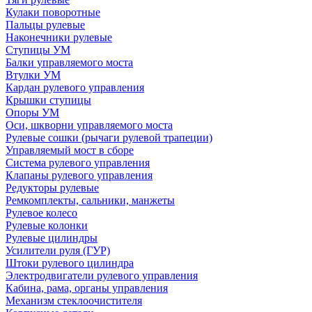
Кулаки поворотные
Пальцы рулевые
Наконечники рулевые
Ступицы УМ
Балки управляемого моста
Втулки УМ
Кардан рулевого управления
Крышки ступицы
Опоры УМ
Оси, шкворни управляемого моста
Рулевые сошки (рычаги рулевой трапеции)
Управляемый мост в сборе
Система рулевого управления
Клапаны рулевого управления
Редукторы рулевые
Ремкомплекты, сальники, манжеты
Рулевое колесо
Рулевые колонки
Рулевые цилиндры
Усилители руля (ГУР)
Штоки рулевого цилиндра
Электродвигатели рулевого управления
Кабина, рама, органы управления
Механизм стеклоочистителя