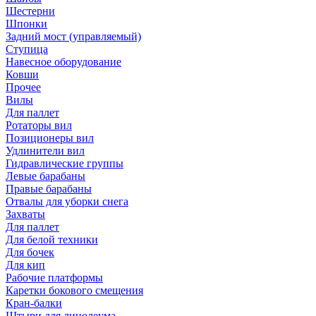
Шестерни
Шпонки
Задний мост (управляемый)
Ступица
Навесное оборудование
Ковши
Прочее
Вилы
Для паллет
Ротаторы вил
Позиционеры вил
Удлинители вил
Гидравлические группы
Левые барабаны
Правые барабаны
Отвалы для уборки снега
Захваты
Для паллет
Для белой техники
Для бочек
Для кип
Рабочие платформы
Каретки бокового смещения
Кран-балки
Штыри для линолеума