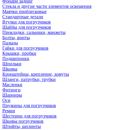
Фонари задние
Стекла и другие части элементов освещения
Маячки проблесковые
Стандартные детали
Втулки для погрузчиков
Шайбы для погрузчиков
Прокладки, сальники, манжеты
Болты, винты
Пальцы
Гайки для погрузчиков
Крышки, пробки
Подшипники
Шпильки
Шкивы
Кронштейны, крепление, хомуты
Шланги, патрубки, трубки
Масленки
Фитинги
Шарниры
Оси
Пружины для погрузчиков
Ремни
Шестерни для погрузчиков
Шкивы погрузчиков
Штифты, шплинты