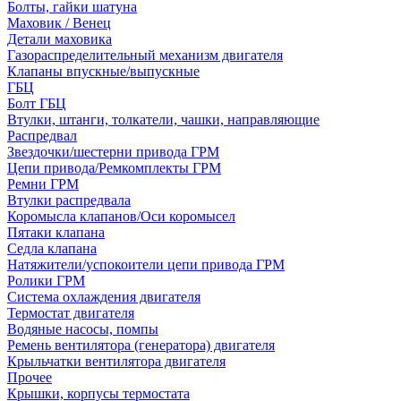
Болты, гайки шатуна
Маховик / Венец
Детали маховика
Газораспределительный механизм двигателя
Клапаны впускные/выпускные
ГБЦ
Болт ГБЦ
Втулки, штанги, толкатели, чашки, направляющие
Распредвал
Звездочки/шестерни привода ГРМ
Цепи привода/Ремкомплекты ГРМ
Ремни ГРМ
Втулки распредвала
Коромысла клапанов/Оси коромысел
Пятаки клапана
Седла клапана
Натяжители/успокоители цепи привода ГРМ
Ролики ГРМ
Система охлаждения двигателя
Термостат двигателя
Водяные насосы, помпы
Ремень вентилятора (генератора) двигателя
Крыльчатки вентилятора двигателя
Прочее
Крышки, корпусы термостата