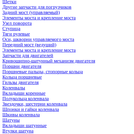
Щетки
Другие запчасти для погрузчиков
Задний мост (управляемый)
Элементы моста и крепление моста
Узел поворота
Ступица
Тяги рулевые
Оси, шкворни управляемого моста
Передний мост (ведущий)
Элементы моста и крепление моста
Запчасти для двигателей
Кривошипно-шатунный механизм двигателя
Поршни двигателя
Поршневые пальцы, стопорные кольца
Кольца поршневые
Гильзы двигателя
Коленвалы
Вкладыши коренные
Полукольца коленвала
Звездочки, шестерни коленвала
Шпонки и гайки коленвала
Шкивы коленвала
Шатуны
Вкладыши шатунные
Втулки шатуна