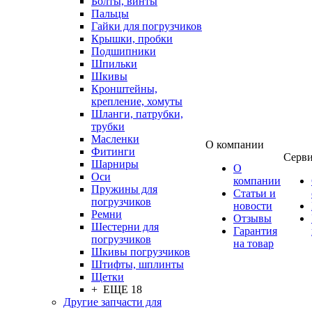
Болты, винты
Пальцы
Гайки для погрузчиков
Крышки, пробки
Подшипники
Шпильки
Шкивы
Кронштейны,
крепление, хомуты
Шланги, патрубки,
трубки
Масленки
О компании
Фитинги
Серв
Шарниры
О
Оси
компании
Пружины для
Статьи и
погрузчиков
новости
Ремни
Отзывы
Шестерни для
Гарантия
погрузчиков
на товар
Шкивы погрузчиков
Штифты, шплинты
Щетки
+ ЕЩЕ 18
Другие запчасти для