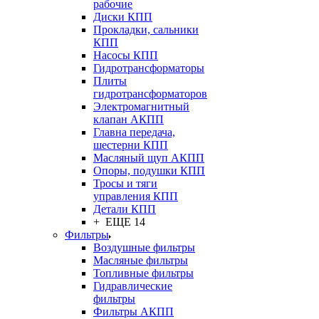
рабочие
Диски КПП
Прокладки, сальники
КПП
Насосы КПП
Гидротрансформаторы
Плиты
гидротрансформаторов
Электромагнитный
клапан АКПП
Главна передача,
шестерни КПП
Масляный щуп АКПП
Опоры, подушки КПП
Тросы и тяги
управления КПП
Детали КПП
+ ЕЩЕ 14
Фильтры
Воздушные фильтры
Масляные фильтры
Топливные фильтры
Гидравлические
фильтры
Фильтры АКПП