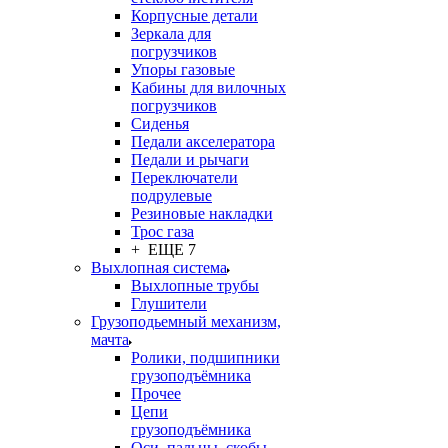
Корпусные детали
Зеркала для
погрузчиков
Упоры газовые
Кабины для вилочных
погрузчиков
Сиденья
Педали акселератора
Педали и рычаги
Переключатели
подрулевые
Резиновые накладки
Трос газа
+ ЕЩЕ 7
Выхлопная система
Выхлопные трубы
Глушители
Грузоподьемный механизм,
мачта
Ролики, подшипники
грузоподъёмника
Прочее
Цепи
грузоподъёмника
Оси, пальцы, скобы