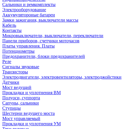
Сальники и ремкомплекты
Электрооборудование
Аккумулятороные батареи
Замки зажигания, выключатели массы
Кабель
Контакты
Микровыключатели, выключатели, переключатели
Панели приборов, счетчики моточасов
Платы управления. Платы
Потенциометры
Предохранители, блоки предохранителей
Реле
Сигналы звуковые
Транзисторы
Электродвигатели, электровентиляторы, электроджойстики
Датчики
Мост ведущий
Прокладки и уплотнения ВМ
Полуоси, суппорта
Сапуны, сальники
Ступицы
Шестерни ведущего моста
Мост управляемый
Прокладки и уплотнения УМ
Тяги рулевые