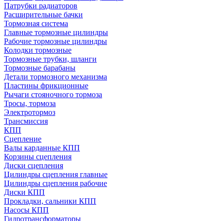
Патрубки радиаторов
Расширительные бачки
Тормозная система
Главные тормозные цилиндры
Рабочие тормозные цилиндры
Колодки тормозные
Тормозные трубки, шланги
Тормозные барабаны
Детали тормозного механизма
Пластины фрикционные
Рычаги стояночного тормоза
Тросы, тормоза
Электротормоз
Трансмиссия
КПП
Сцепление
Валы карданные КПП
Корзины сцепления
Диски сцепления
Цилиндры сцепления главные
Цилиндры сцепления рабочие
Диски КПП
Прокладки, сальники КПП
Насосы КПП
Гидротрансформаторы