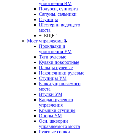
уплотнения ВМ
Полуоси, суппорта
Сапуны, сальники
Ступицы
Шестерни ведущего
моста
+ ЕЩЕ 1
Мост управляемый
Прокладки и
уплотнения УМ
Тяги рулевые
Кулаки поворотные
Пальцы рулевые
Наконечники рулевые
Ступицы УМ
Балки управляемого
моста
Втулки УМ
Кардан рулевого
управления
Крышки ступицы
Опоры УМ
Оси, шкворни
управляемого моста
Рулевые сошки