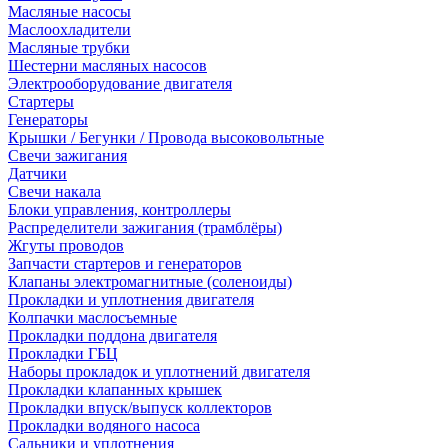
Масляные насосы
Маслоохладители
Масляные трубки
Шестерни масляных насосов
Электрооборудование двигателя
Стартеры
Генераторы
Крышки / Бегунки / Провода высоковольтные
Свечи зажигания
Датчики
Свечи накала
Блоки управления, контроллеры
Распределители зажигания (трамблёры)
Жгуты проводов
Запчасти стартеров и генераторов
Клапаны электромагнитные (соленоиды)
Прокладки и уплотнения двигателя
Колпачки маслосъемные
Прокладки поддона двигателя
Прокладки ГБЦ
Наборы прокладок и уплотнений двигателя
Прокладки клапанных крышек
Прокладки впуск/выпуск коллекторов
Прокладки водяного насоса
Сальники и уплотнения