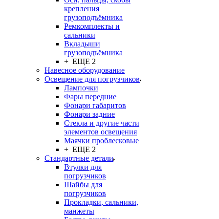
крепления
грузоподъёмника
Ремкомплекты и
сальники
Вкладыши
грузоподъёмника
+ ЕЩЕ 2
Навесное оборудование
Освещение для погрузчиков
Лампочки
Фары передние
Фонари габаритов
Фонари задние
Стекла и другие части
элементов освещения
Маячки проблесковые
+ ЕЩЕ 2
Стандартные детали
Втулки для
погрузчиков
Шайбы для
погрузчиков
Прокладки, сальники,
манжеты