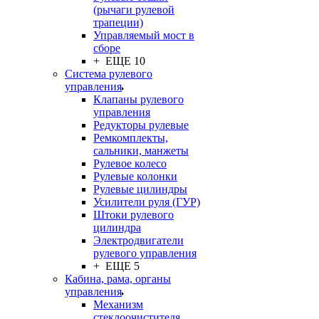
(рычаги рулевой
трапеции)
Управляемый мост в
сборе
+ ЕЩЕ 10
Система рулевого
управления
Клапаны рулевого
управления
Редукторы рулевые
Ремкомплекты,
сальники, манжеты
Рулевое колесо
Рулевые колонки
Рулевые цилиндры
Усилители руля (ГУР)
Штоки рулевого
цилиндра
Электродвигатели
рулевого управления
+ ЕЩЕ 5
Кабина, рама, органы
управления
Механизм
стеклоочистителя