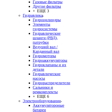
Газовые фильтры
Другие фильтры
+ ЕЩЕ 3
Гидравлика
Гидроцилиндры
Элементы
гидросистемы
Гидравлические
шланги (РВД),
патрубки
Ведущий вал /
Карданный вал
Гидромоторы
Гидроаккумуляторы
Гидроклапаны и их
детали
Гидравлические
насосы
Гидрораспределители
Сальники и
ремкомплекты
+ ЕЩЕ 6
Электрооборудование
Аккумулятороные
батареи