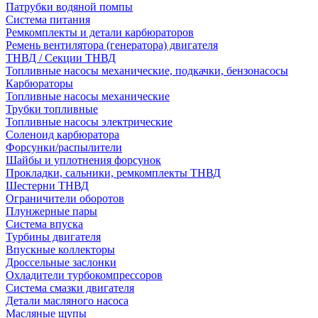
Патрубки водяной помпы
Система питания
Ремкомплекты и детали карбюраторов
Ремень вентилятора (генератора) двигателя
ТНВД / Секции ТНВД
Топливные насосы механические, подкачки, бензонасосы
Карбюраторы
Топливные насосы механические
Трубки топливные
Топливные насосы электрические
Соленоид карбюратора
Форсунки/распылители
Шайбы и уплотнения форсунок
Прокладки, сальники, ремкомплекты ТНВД
Шестерни ТНВД
Ограничители оборотов
Плунжерные пары
Система впуска
Турбины двигателя
Впускные коллекторы
Дроссельные заслонки
Охладители турбокомпрессоров
Система смазки двигателя
Детали масляного насоса
Масляные щупы