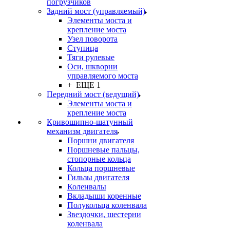
погрузчиков
Задний мост (управляемый)
Элементы моста и
крепление моста
Узел поворота
Ступица
Тяги рулевые
Оси, шкворни
управляемого моста
+ ЕЩЕ 1
Передний мост (ведущий)
Элементы моста и
крепление моста
Кривошипно-шатунный
механизм двигателя
Поршни двигателя
Поршневые пальцы,
стопорные кольца
Кольца поршневые
Гильзы двигателя
Коленвалы
Вкладыши коренные
Полукольца коленвала
Звездочки, шестерни
коленвала