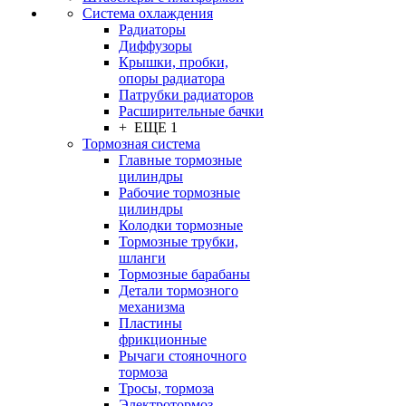
Система охлаждения
Радиаторы
Диффузоры
Крышки, пробки,
опоры радиатора
Патрубки радиаторов
Расширительные бачки
+ ЕЩЕ 1
Тормозная система
Главные тормозные
цилиндры
Рабочие тормозные
цилиндры
Колодки тормозные
Тормозные трубки,
шланги
Тормозные барабаны
Детали тормозного
механизма
Пластины
фрикционные
Рычаги стояночного
тормоза
Тросы, тормоза
Электротормоз