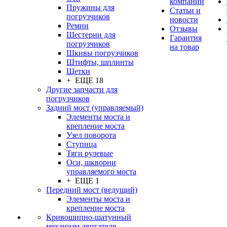
компании
Пружины для
Статьи и
погрузчиков
новости
Ремни
Отзывы
Шестерни для
Гарантия
погрузчиков
на товар
Шкивы погрузчиков
Штифты, шплинты
Щетки
+ ЕЩЕ 18
Другие запчасти для
погрузчиков
Задний мост (управляемый)
Элементы моста и
крепление моста
Узел поворота
Ступица
Тяги рулевые
Оси, шкворни
управляемого моста
+ ЕЩЕ 1
Передний мост (ведущий)
Элементы моста и
крепление моста
Кривошипно-шатунный
механизм двигателя