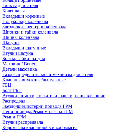
Кольца поршневые
Гильзы двигателя
Коленвалы
Вкладыши коренные
Полукольца коленвала
Звездочки, шестерни коленвала
Шпонки и гайки коленвала
Шкивы коленвала
Шатуны
Вкладыши шатунные
Втулки шатуна
Болты, гайки шатуна
Маховик / Венец
Детали маховика
Газораспределительный механизм двигателя
Клапаны впускные/выпускные
ГБЦ
Болт ГБЦ
Втулки, штанги, толкатели, чашки, направляющие
Распредвал
Звездочки/шестерни привода ГРМ
Цепи привода/Ремкомплекты ГРМ
Ремни ГРМ
Втулки распредвала
Коромысла клапанов/Оси коромысел