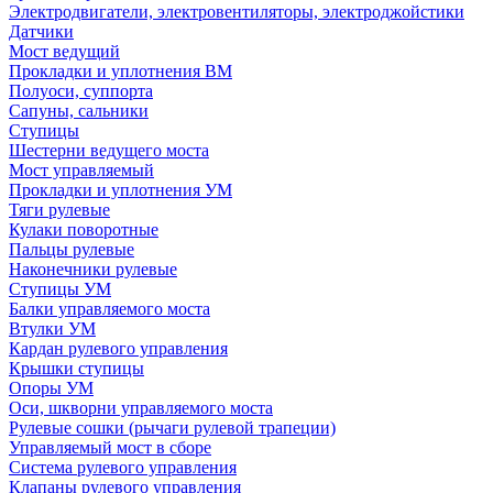
Электродвигатели, электровентиляторы, электроджойстики
Датчики
Мост ведущий
Прокладки и уплотнения ВМ
Полуоси, суппорта
Сапуны, сальники
Ступицы
Шестерни ведущего моста
Мост управляемый
Прокладки и уплотнения УМ
Тяги рулевые
Кулаки поворотные
Пальцы рулевые
Наконечники рулевые
Ступицы УМ
Балки управляемого моста
Втулки УМ
Кардан рулевого управления
Крышки ступицы
Опоры УМ
Оси, шкворни управляемого моста
Рулевые сошки (рычаги рулевой трапеции)
Управляемый мост в сборе
Система рулевого управления
Клапаны рулевого управления