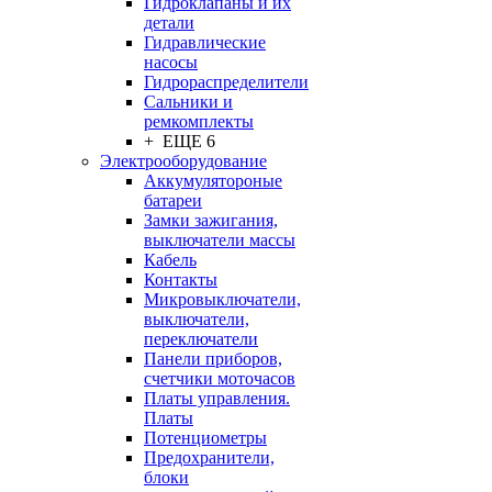
Гидроклапаны и их
детали
Гидравлические
насосы
Гидрораспределители
Сальники и
ремкомплекты
+ ЕЩЕ 6
Электрооборудование
Аккумулятороные
батареи
Замки зажигания,
выключатели массы
Кабель
Контакты
Микровыключатели,
выключатели,
переключатели
Панели приборов,
счетчики моточасов
Платы управления.
Платы
Потенциометры
Предохранители,
блоки