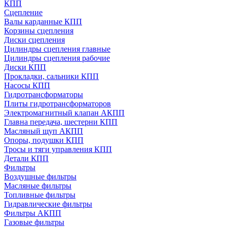
КПП
Сцепление
Валы карданные КПП
Корзины сцепления
Диски сцепления
Цилиндры сцепления главные
Цилиндры сцепления рабочие
Диски КПП
Прокладки, сальники КПП
Насосы КПП
Гидротрансформаторы
Плиты гидротрансформаторов
Электромагнитный клапан АКПП
Главна передача, шестерни КПП
Масляный щуп АКПП
Опоры, подушки КПП
Тросы и тяги управления КПП
Детали КПП
Фильтры
Воздушные фильтры
Масляные фильтры
Топливные фильтры
Гидравлические фильтры
Фильтры АКПП
Газовые фильтры