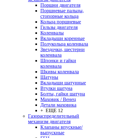
Поршни двигателя
Поршневые пальцы,
стопорные кольца
Кольца поршневые
Гильзы двигателя
Коленвалы
Вкладыши коренные
Полукольца коленвала
Звездочки, шестерни
коленвала
Шпонки и гайки
коленвала
Шкивы коленвала
Шатуны
Вкладыши шатунные
Втулки шатуна
Болты, гайки шатуна
Маховик / Венец
Детали маховика
+ ЕЩЕ 12
Газораспределительный
механизм двигателя
Клапаны впускные/
выпускные