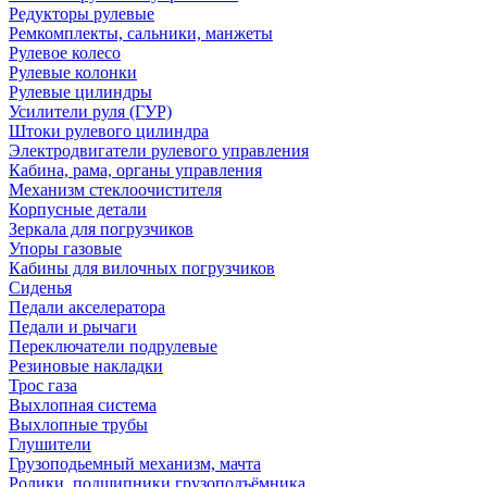
Редукторы рулевые
Ремкомплекты, сальники, манжеты
Рулевое колесо
Рулевые колонки
Рулевые цилиндры
Усилители руля (ГУР)
Штоки рулевого цилиндра
Электродвигатели рулевого управления
Кабина, рама, органы управления
Механизм стеклоочистителя
Корпусные детали
Зеркала для погрузчиков
Упоры газовые
Кабины для вилочных погрузчиков
Сиденья
Педали акселератора
Педали и рычаги
Переключатели подрулевые
Резиновые накладки
Трос газа
Выхлопная система
Выхлопные трубы
Глушители
Грузоподьемный механизм, мачта
Ролики, подшипники грузоподъёмника