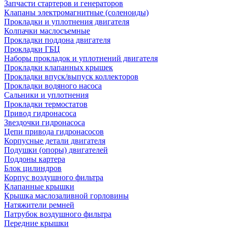
Запчасти стартеров и генераторов
Клапаны электромагнитные (соленоиды)
Прокладки и уплотнения двигателя
Колпачки маслосъемные
Прокладки поддона двигателя
Прокладки ГБЦ
Наборы прокладок и уплотнений двигателя
Прокладки клапанных крышек
Прокладки впуск/выпуск коллекторов
Прокладки водяного насоса
Сальники и уплотнения
Прокладки термостатов
Привод гидронасоса
Звездочки гидронасоса
Цепи привода гидронасосов
Корпусные детали двигателя
Подушки (опоры) двигателей
Поддоны картера
Блок цилиндров
Корпус воздушного фильтра
Клапанные крышки
Крышка маслозаливной горловины
Натяжители ремней
Патрубок воздушного фильтра
Передние крышки