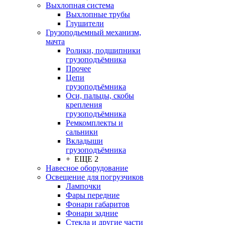
Выхлопная система
Выхлопные трубы
Глушители
Грузоподьемный механизм,
мачта
Ролики, подшипники
грузоподъёмника
Прочее
Цепи
грузоподъёмника
Оси, пальцы, скобы
крепления
грузоподъёмника
Ремкомплекты и
сальники
Вкладыши
грузоподъёмника
+ ЕЩЕ 2
Навесное оборудование
Освещение для погрузчиков
Лампочки
Фары передние
Фонари габаритов
Фонари задние
Стекла и другие части