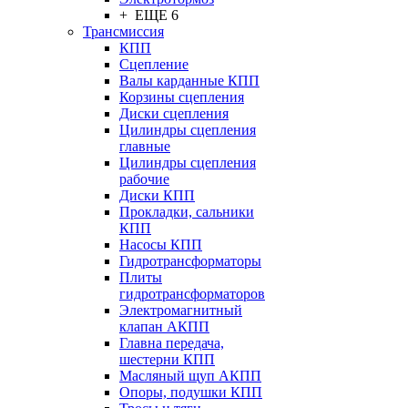
+ ЕЩЕ 6
Трансмиссия
КПП
Сцепление
Валы карданные КПП
Корзины сцепления
Диски сцепления
Цилиндры сцепления
главные
Цилиндры сцепления
рабочие
Диски КПП
Прокладки, сальники
КПП
Насосы КПП
Гидротрансформаторы
Плиты
гидротрансформаторов
Электромагнитный
клапан АКПП
Главна передача,
шестерни КПП
Масляный щуп АКПП
Опоры, подушки КПП