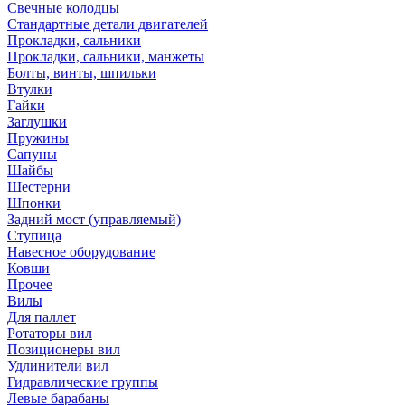
Свечные колодцы
Стандартные детали двигателей
Прокладки, сальники
Прокладки, сальники, манжеты
Болты, винты, шпильки
Втулки
Гайки
Заглушки
Пружины
Сапуны
Шайбы
Шестерни
Шпонки
Задний мост (управляемый)
Ступица
Навесное оборудование
Ковши
Прочее
Вилы
Для паллет
Ротаторы вил
Позиционеры вил
Удлинители вил
Гидравлические группы
Левые барабаны