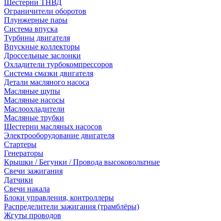
Шестерни ТНВД
Ограничители оборотов
Плунжерные пары
Система впуска
Турбины двигателя
Впускные коллекторы
Дроссельные заслонки
Охладители турбокомпрессоров
Система смазки двигателя
Детали масляного насоса
Масляные щупы
Масляные насосы
Маслоохладители
Масляные трубки
Шестерни масляных насосов
Электрооборудование двигателя
Стартеры
Генераторы
Крышки / Бегунки / Провода высоковольтные
Свечи зажигания
Датчики
Свечи накала
Блоки управления, контроллеры
Распределители зажигания (трамблёры)
Жгуты проводов