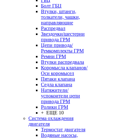
ГБЦ
Болт ГБЦ
Втулки, штанги,
толкатели, чашки,
направляющие
Распредвал
Звездочки/шестерни
привода ГРМ
Цепи привода/
Ремкомплекты ГРМ
Ремни ГРМ
Втулки распредвала
Коромысла клапанов/
Оси коромысел
Пятаки клапана
Седла клапана
Натяжители/
успокоители цепи
привода ГРМ
Ролики ГРМ
+ ЕЩЕ 10
Система охлаждения
двигателя
Термостат двигателя
Водяные насосы,