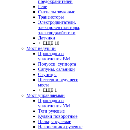
предохранителей
Реле
Сигналы звуковые
Транзисторы
Электродвигатели,
электровентиляторы,
электроджойстики
Датчики
+ ЕЩЕ 10
Мост ведущий
Прокладки и
уплотнения ВМ
Полуоси, суппорта
Сапуны, сальники
Ступицы
Шестерни ведущего
моста
+ ЕЩЕ 1
Мост управляемый
Прокладки и
уплотнения УМ
Тяги рулевые
Кулаки поворотные
Пальцы рулевые
Наконечники рулевые