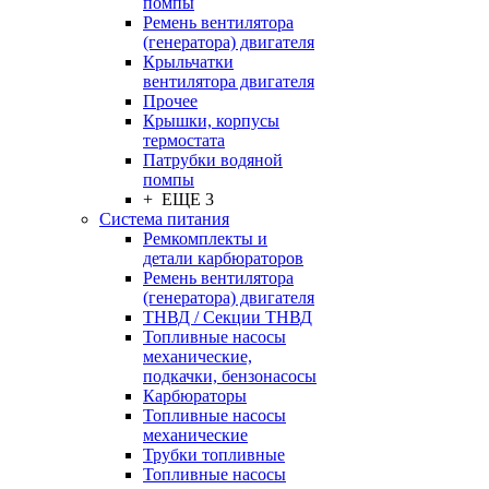
помпы
Ремень вентилятора
(генератора) двигателя
Крыльчатки
вентилятора двигателя
Прочее
Крышки, корпусы
термостата
Патрубки водяной
помпы
+ ЕЩЕ 3
Система питания
Ремкомплекты и
детали карбюраторов
Ремень вентилятора
(генератора) двигателя
ТНВД / Секции ТНВД
Топливные насосы
механические,
подкачки, бензонасосы
Карбюраторы
Топливные насосы
механические
Трубки топливные
Топливные насосы