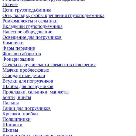
Прочее
Цепи грузоподъёмника
Оси, пальцы, скобы крепления грузоподъёмника
Ремкомплекты и сальники
Вкладыши грузоподъёмника
Навесное оборудование
Освещение для погрузчиков
Лампочки
Фары передние
Фонари габаритов
Фонари задние
Стекла и другие части элементов освещения
Маячки проблесковые
Стандартные детали
Втулки для погрузчиков
Шайбы для погрузчиков
Прокладки, сальники, манжеты
Болты, винты
Пальцы
Гайки для погрузчиков
Крышки, пробки
Подшипники
Шпильки
Шкивы
Кронштейны, крепление, хомуты