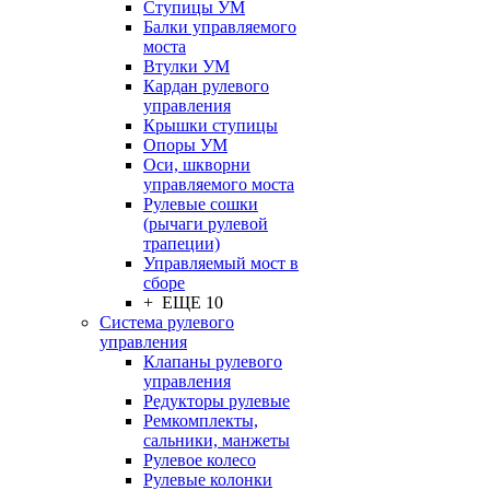
Ступицы УМ
Балки управляемого
моста
Втулки УМ
Кардан рулевого
управления
Крышки ступицы
Опоры УМ
Оси, шкворни
управляемого моста
Рулевые сошки
(рычаги рулевой
трапеции)
Управляемый мост в
сборе
+ ЕЩЕ 10
Система рулевого
управления
Клапаны рулевого
управления
Редукторы рулевые
Ремкомплекты,
сальники, манжеты
Рулевое колесо
Рулевые колонки