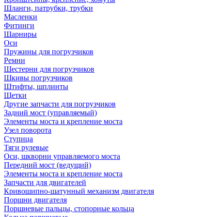
Шланги, патрубки, трубки
Масленки
Фитинги
Шарниры
Оси
Пружины для погрузчиков
Ремни
Шестерни для погрузчиков
Шкивы погрузчиков
Штифты, шплинты
Щетки
Другие запчасти для погрузчиков
Задний мост (управляемый)
Элементы моста и крепление моста
Узел поворота
Ступица
Тяги рулевые
Оси, шкворни управляемого моста
Передний мост (ведущий)
Элементы моста и крепление моста
Запчасти для двигателей
Кривошипно-шатунный механизм двигателя
Поршни двигателя
Поршневые пальцы, стопорные кольца