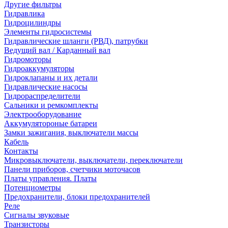
Другие фильтры
Гидравлика
Гидроцилиндры
Элементы гидросистемы
Гидравлические шланги (РВД), патрубки
Ведущий вал / Карданный вал
Гидромоторы
Гидроаккумуляторы
Гидроклапаны и их детали
Гидравлические насосы
Гидрораспределители
Сальники и ремкомплекты
Электрооборудование
Аккумулятороные батареи
Замки зажигания, выключатели массы
Кабель
Контакты
Микровыключатели, выключатели, переключатели
Панели приборов, счетчики моточасов
Платы управления. Платы
Потенциометры
Предохранители, блоки предохранителей
Реле
Сигналы звуковые
Транзисторы