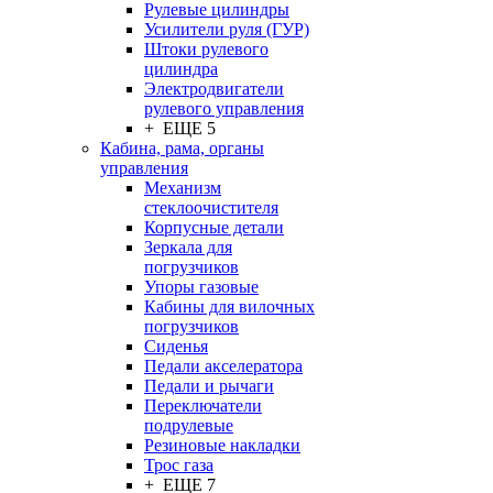
Рулевые цилиндры
Усилители руля (ГУР)
Штоки рулевого
цилиндра
Электродвигатели
рулевого управления
+ ЕЩЕ 5
Кабина, рама, органы
управления
Механизм
стеклоочистителя
Корпусные детали
Зеркала для
погрузчиков
Упоры газовые
Кабины для вилочных
погрузчиков
Сиденья
Педали акселератора
Педали и рычаги
Переключатели
подрулевые
Резиновые накладки
Трос газа
+ ЕЩЕ 7