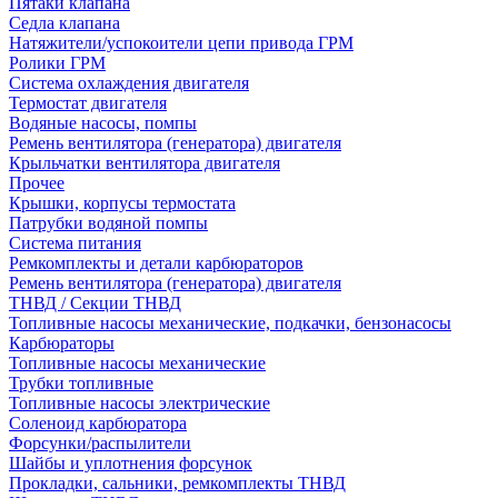
Пятаки клапана
Седла клапана
Натяжители/успокоители цепи привода ГРМ
Ролики ГРМ
Система охлаждения двигателя
Термостат двигателя
Водяные насосы, помпы
Ремень вентилятора (генератора) двигателя
Крыльчатки вентилятора двигателя
Прочее
Крышки, корпусы термостата
Патрубки водяной помпы
Система питания
Ремкомплекты и детали карбюраторов
Ремень вентилятора (генератора) двигателя
ТНВД / Секции ТНВД
Топливные насосы механические, подкачки, бензонасосы
Карбюраторы
Топливные насосы механические
Трубки топливные
Топливные насосы электрические
Соленоид карбюратора
Форсунки/распылители
Шайбы и уплотнения форсунок
Прокладки, сальники, ремкомплекты ТНВД