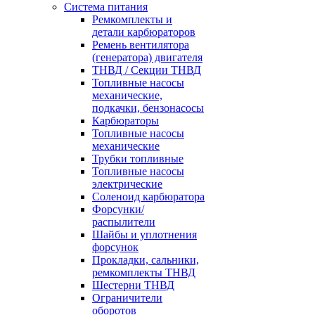
Система питания
Ремкомплекты и
детали карбюраторов
Ремень вентилятора
(генератора) двигателя
ТНВД / Секции ТНВД
Топливные насосы
механические,
подкачки, бензонасосы
Карбюраторы
Топливные насосы
механические
Трубки топливные
Топливные насосы
электрические
Соленоид карбюратора
Форсунки/
распылители
Шайбы и уплотнения
форсунок
Прокладки, сальники,
ремкомплекты ТНВД
Шестерни ТНВД
Ограничители
оборотов