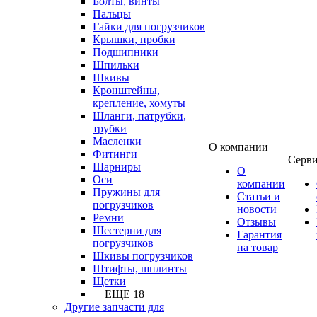
Болты, винты
Пальцы
Гайки для погрузчиков
Крышки, пробки
Подшипники
Шпильки
Шкивы
Кронштейны,
крепление, хомуты
Шланги, патрубки,
трубки
Масленки
О компании
Фитинги
Серв
Шарниры
О
Оси
компании
Пружины для
Статьи и
погрузчиков
новости
Ремни
Отзывы
Шестерни для
Гарантия
погрузчиков
на товар
Шкивы погрузчиков
Штифты, шплинты
Щетки
+ ЕЩЕ 18
Другие запчасти для