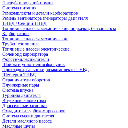
Патрубки водяной помпы
Система питания
Ремкомплекты и детали карбюраторов
Ремень вентилятора (генератора) двигателя
ТНВД / Секции ТНВД
Топливные насосы механические, подкачки, бензонасосы
Карбюраторы
Топливные насосы механические
Трубки топливные
Топливные насосы электрические
Соленоид карбюратора
Форсунки/распылители
Шайбы и уплотнения форсунок
Прокладки, сальники, ремкомплекты ТНВД
Шестерни ТНВД
Ограничители оборотов
Плунжерные пары
Система впуска
Турбины двигателя
Впускные коллекторы
Дроссельные заслонки
Охладители турбокомпрессоров
Система смазки двигателя
Детали масляного насоса
Масляные щупы