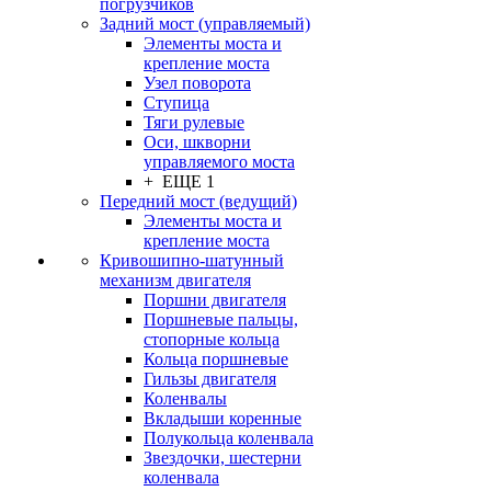
погрузчиков
Задний мост (управляемый)
Элементы моста и
крепление моста
Узел поворота
Ступица
Тяги рулевые
Оси, шкворни
управляемого моста
+ ЕЩЕ 1
Передний мост (ведущий)
Элементы моста и
крепление моста
Кривошипно-шатунный
механизм двигателя
Поршни двигателя
Поршневые пальцы,
стопорные кольца
Кольца поршневые
Гильзы двигателя
Коленвалы
Вкладыши коренные
Полукольца коленвала
Звездочки, шестерни
коленвала