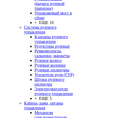
(рычаги рулевой
трапеции)
Управляемый мост в
сборе
+ ЕЩЕ 10
Система рулевого
управления
Клапаны рулевого
управления
Редукторы рулевые
Ремкомплекты,
сальники, манжеты
Рулевое колесо
Рулевые колонки
Рулевые цилиндры
Усилители руля (ГУР)
Штоки рулевого
цилиндра
Электродвигатели
рулевого управления
+ ЕЩЕ 5
Кабина, рама, органы
управления
Механизм
стеклоочистителя