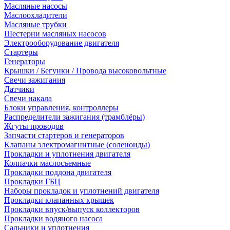
Масляные насосы
Маслоохладители
Масляные трубки
Шестерни масляных насосов
Электрооборудование двигателя
Стартеры
Генераторы
Крышки / Бегунки / Провода высоковольтные
Свечи зажигания
Датчики
Свечи накала
Блоки управления, контроллеры
Распределители зажигания (трамблёры)
Жгуты проводов
Запчасти стартеров и генераторов
Клапаны электромагнитные (соленоиды)
Прокладки и уплотнения двигателя
Колпачки маслосъемные
Прокладки поддона двигателя
Прокладки ГБЦ
Наборы прокладок и уплотнений двигателя
Прокладки клапанных крышек
Прокладки впуск/выпуск коллекторов
Прокладки водяного насоса
Сальники и уплотнения