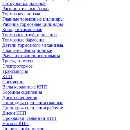
Патрубки радиаторов
Расширительные бачки
Тормозная система
Главные тормозные цилиндры
Рабочие тормозные цилиндры
Колодки тормозные
Тормозные трубки, шланги
Тормозные барабаны
Детали тормозного механизма
Пластины фрикционные
Рычаги стояночного тормоза
Тросы, тормоза
Электротормоз
Трансмиссия
КПП
Сцепление
Валы карданные КПП
Корзины сцепления
Диски сцепления
Цилиндры сцепления главные
Цилиндры сцепления рабочие
Диски КПП
Прокладки, сальники КПП
Насосы КПП
Гидротрансформаторы