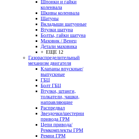
Шпонки и гайки
коленвала
Шкивы коленвала
Шатуны
Вкладыши шатунные
Втулки шатуна
Болты, гайки шатуна
Маховик / Венец
Детали маховика
+ ЕЩЕ 12
Газораспределительный
механизм двигателя
Клапаны впускные/
выпускные
ГБЦ
Болт ГБЦ
Втулки, штанги,
толкатели, чашки,
направляющие
Распредвал
Звездочки/шестерни
привода ГРМ
Цепи привода/
Ремкомплекты ГРМ
Ремни ГРМ