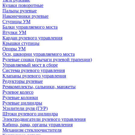
Кулаки поворотные
Пальцы рулевые
Наконечники рулевые
Ступицы УМ
Балки управляемого моста
Втулки УМ
Кардан рулевого управления
Крышки ступицы
Опоры УМ
Оси, шкворни управляемого моста
Рулевые сошки (рычаги рулевой трапеции)
Управляемый мост в сборе
Система рулевого управления
Клапаны рулевого управления
Редукторы рулевые
Ремкомплекты, сальники, манжеты
Рулевое колесо
Рулевые колонки
Рулевые цилиндры
Усилители руля (ГУР)
Штоки рулевого цилиндра
Электродвигатели рулевого управления
Кабина, рама, органы управления
Механизм стеклоочистителя