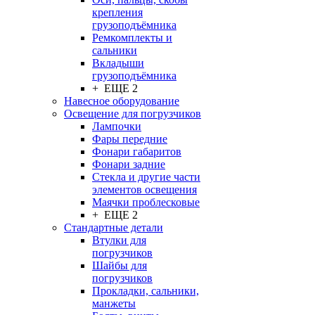
крепления
грузоподъёмника
Ремкомплекты и
сальники
Вкладыши
грузоподъёмника
+ ЕЩЕ 2
Навесное оборудование
Освещение для погрузчиков
Лампочки
Фары передние
Фонари габаритов
Фонари задние
Стекла и другие части
элементов освещения
Маячки проблесковые
+ ЕЩЕ 2
Стандартные детали
Втулки для
погрузчиков
Шайбы для
погрузчиков
Прокладки, сальники,
манжеты