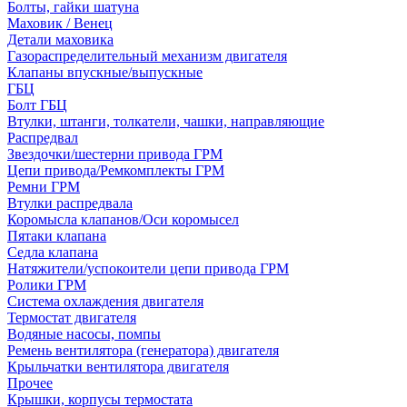
Болты, гайки шатуна
Маховик / Венец
Детали маховика
Газораспределительный механизм двигателя
Клапаны впускные/выпускные
ГБЦ
Болт ГБЦ
Втулки, штанги, толкатели, чашки, направляющие
Распредвал
Звездочки/шестерни привода ГРМ
Цепи привода/Ремкомплекты ГРМ
Ремни ГРМ
Втулки распредвала
Коромысла клапанов/Оси коромысел
Пятаки клапана
Седла клапана
Натяжители/успокоители цепи привода ГРМ
Ролики ГРМ
Система охлаждения двигателя
Термостат двигателя
Водяные насосы, помпы
Ремень вентилятора (генератора) двигателя
Крыльчатки вентилятора двигателя
Прочее
Крышки, корпусы термостата