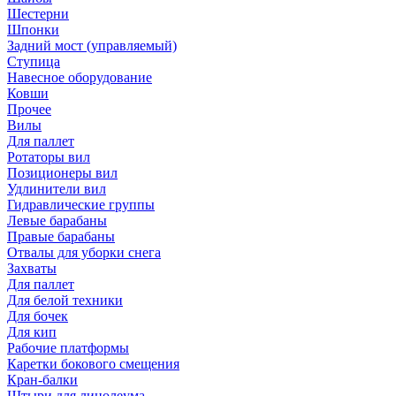
Шестерни
Шпонки
Задний мост (управляемый)
Ступица
Навесное оборудование
Ковши
Прочее
Вилы
Для паллет
Ротаторы вил
Позиционеры вил
Удлинители вил
Гидравлические группы
Левые барабаны
Правые барабаны
Отвалы для уборки снега
Захваты
Для паллет
Для белой техники
Для бочек
Для кип
Рабочие платформы
Каретки бокового смещения
Кран-балки
Штыри для линолеума