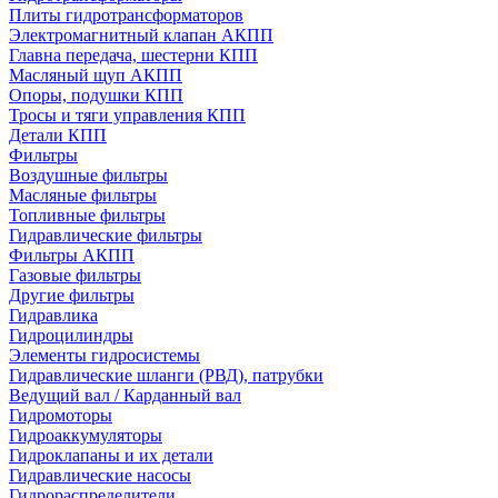
Плиты гидротрансформаторов
Электромагнитный клапан АКПП
Главна передача, шестерни КПП
Масляный щуп АКПП
Опоры, подушки КПП
Тросы и тяги управления КПП
Детали КПП
Фильтры
Воздушные фильтры
Масляные фильтры
Топливные фильтры
Гидравлические фильтры
Фильтры АКПП
Газовые фильтры
Другие фильтры
Гидравлика
Гидроцилиндры
Элементы гидросистемы
Гидравлические шланги (РВД), патрубки
Ведущий вал / Карданный вал
Гидромоторы
Гидроаккумуляторы
Гидроклапаны и их детали
Гидравлические насосы
Гидрораспределители