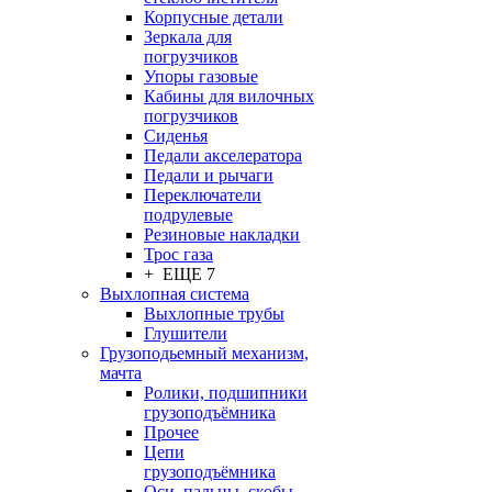
Корпусные детали
Зеркала для
погрузчиков
Упоры газовые
Кабины для вилочных
погрузчиков
Сиденья
Педали акселератора
Педали и рычаги
Переключатели
подрулевые
Резиновые накладки
Трос газа
+ ЕЩЕ 7
Выхлопная система
Выхлопные трубы
Глушители
Грузоподьемный механизм,
мачта
Ролики, подшипники
грузоподъёмника
Прочее
Цепи
грузоподъёмника
Оси, пальцы, скобы