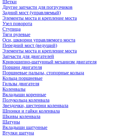
Щетки
Другие запчасти для погрузчиков
Задний мост (управляемый)
Элементы моста и крепление моста
Узел поворота
Ступица
Тяги рулевые
Оси, шкворни управляемого моста
Передний мост (ведущий)
Элементы моста и крепление моста
Запчасти для двигателей
Кривошипно-шатунный механизм двигателя
Поршни двигателя
Поршневые пальцы, стопорные кольца
Кольца поршневые
Гильзы двигателя
Коленвалы
Вкладыши коренные
Полукольца коленвала
Звездочки, шестерни коленвала
Шпонки и гайки коленвала
Шкивы коленвала
Шатуны
Вкладыши шатунные
Втулки шатуна