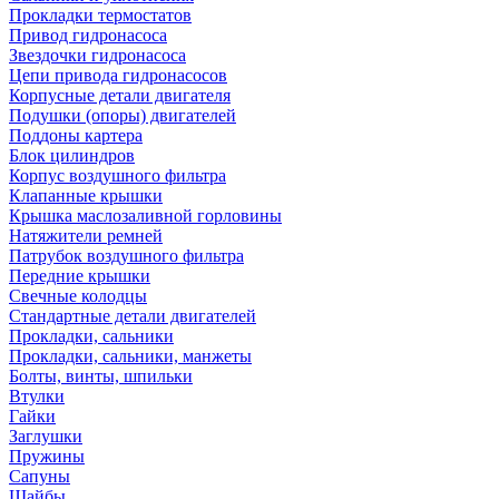
Прокладки термостатов
Привод гидронасоса
Звездочки гидронасоса
Цепи привода гидронасосов
Корпусные детали двигателя
Подушки (опоры) двигателей
Поддоны картера
Блок цилиндров
Корпус воздушного фильтра
Клапанные крышки
Крышка маслозаливной горловины
Натяжители ремней
Патрубок воздушного фильтра
Передние крышки
Свечные колодцы
Стандартные детали двигателей
Прокладки, сальники
Прокладки, сальники, манжеты
Болты, винты, шпильки
Втулки
Гайки
Заглушки
Пружины
Сапуны
Шайбы