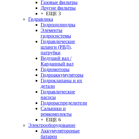
Газовые фильтры
Другие фильтры
+ ЕЩЕ 3
Гидравлика
Гидроцилиндры
Элементы
гидросистемы
Гидравлические
шланги (РВД),
патрубки
Ведущий вал /
Карданный вал
Гидромоторы
Гидроаккумуляторы
Гидроклапаны и их
детали
Гидравлические
насосы
Гидрораспределители
Сальники и
ремкомплекты
+ ЕЩЕ 6
Электрооборудование
Аккумулятороные
батареи