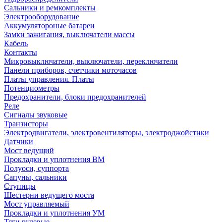
Сальники и ремкомплекты
Электрооборудование
Аккумулятороные батареи
Замки зажигания, выключатели массы
Кабель
Контакты
Микровыключатели, выключатели, переключатели
Панели приборов, счетчики моточасов
Платы управления. Платы
Потенциометры
Предохранители, блоки предохранителей
Реле
Сигналы звуковые
Транзисторы
Электродвигатели, электровентиляторы, электроджойстики
Датчики
Мост ведущий
Прокладки и уплотнения ВМ
Полуоси, суппорта
Сапуны, сальники
Ступицы
Шестерни ведущего моста
Мост управляемый
Прокладки и уплотнения УМ
Тяги рулевые