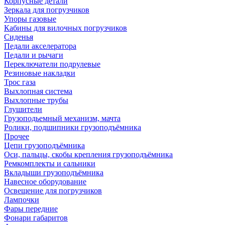
Корпусные детали
Зеркала для погрузчиков
Упоры газовые
Кабины для вилочных погрузчиков
Сиденья
Педали акселератора
Педали и рычаги
Переключатели подрулевые
Резиновые накладки
Трос газа
Выхлопная система
Выхлопные трубы
Глушители
Грузоподьемный механизм, мачта
Ролики, подшипники грузоподъёмника
Прочее
Цепи грузоподъёмника
Оси, пальцы, скобы крепления грузоподъёмника
Ремкомплекты и сальники
Вкладыши грузоподъёмника
Навесное оборудование
Освещение для погрузчиков
Лампочки
Фары передние
Фонари габаритов