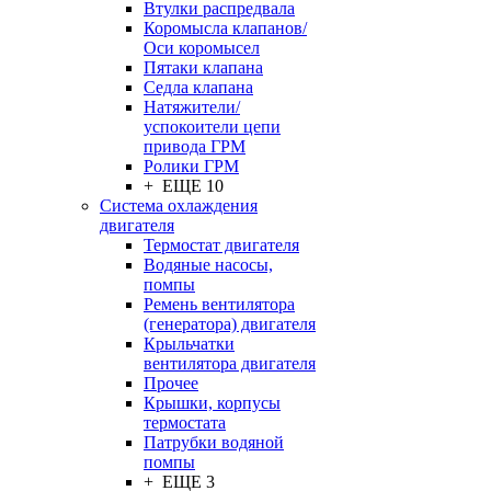
Втулки распредвала
Коромысла клапанов/
Оси коромысел
Пятаки клапана
Седла клапана
Натяжители/
успокоители цепи
привода ГРМ
Ролики ГРМ
+ ЕЩЕ 10
Система охлаждения
двигателя
Термостат двигателя
Водяные насосы,
помпы
Ремень вентилятора
(генератора) двигателя
Крыльчатки
вентилятора двигателя
Прочее
Крышки, корпусы
термостата
Патрубки водяной
помпы
+ ЕЩЕ 3