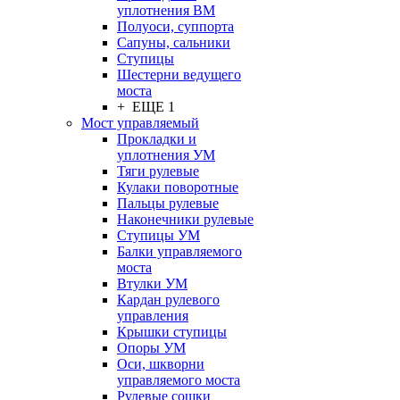
уплотнения ВМ
Полуоси, суппорта
Сапуны, сальники
Ступицы
Шестерни ведущего
моста
+ ЕЩЕ 1
Мост управляемый
Прокладки и
уплотнения УМ
Тяги рулевые
Кулаки поворотные
Пальцы рулевые
Наконечники рулевые
Ступицы УМ
Балки управляемого
моста
Втулки УМ
Кардан рулевого
управления
Крышки ступицы
Опоры УМ
Оси, шкворни
управляемого моста
Рулевые сошки