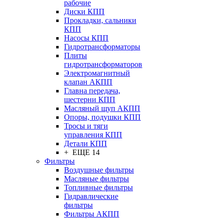
рабочие
Диски КПП
Прокладки, сальники
КПП
Насосы КПП
Гидротрансформаторы
Плиты
гидротрансформаторов
Электромагнитный
клапан АКПП
Главна передача,
шестерни КПП
Масляный щуп АКПП
Опоры, подушки КПП
Тросы и тяги
управления КПП
Детали КПП
+ ЕЩЕ 14
Фильтры
Воздушные фильтры
Масляные фильтры
Топливные фильтры
Гидравлические
фильтры
Фильтры АКПП