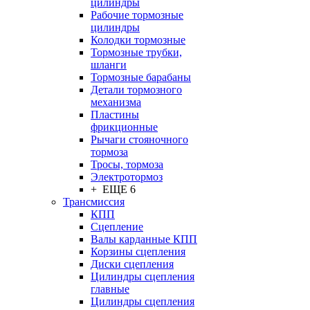
цилиндры
Рабочие тормозные
цилиндры
Колодки тормозные
Тормозные трубки,
шланги
Тормозные барабаны
Детали тормозного
механизма
Пластины
фрикционные
Рычаги стояночного
тормоза
Тросы, тормоза
Электротормоз
+ ЕЩЕ 6
Трансмиссия
КПП
Сцепление
Валы карданные КПП
Корзины сцепления
Диски сцепления
Цилиндры сцепления
главные
Цилиндры сцепления