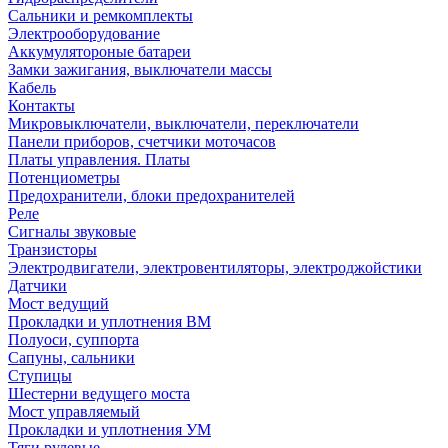
Сальники и ремкомплекты
Электрооборудование
Аккумулятороные батареи
Замки зажигания, выключатели массы
Кабель
Контакты
Микровыключатели, выключатели, переключатели
Панели приборов, счетчики моточасов
Платы управления. Платы
Потенциометры
Предохранители, блоки предохранителей
Реле
Сигналы звуковые
Транзисторы
Электродвигатели, электровентиляторы, электроджойстики
Датчики
Мост ведущий
Прокладки и уплотнения ВМ
Полуоси, суппорта
Сапуны, сальники
Ступицы
Шестерни ведущего моста
Мост управляемый
Прокладки и уплотнения УМ
Тяги рулевые