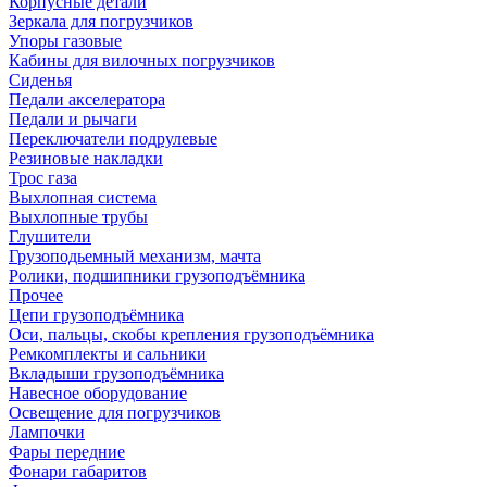
Корпусные детали
Зеркала для погрузчиков
Упоры газовые
Кабины для вилочных погрузчиков
Сиденья
Педали акселератора
Педали и рычаги
Переключатели подрулевые
Резиновые накладки
Трос газа
Выхлопная система
Выхлопные трубы
Глушители
Грузоподьемный механизм, мачта
Ролики, подшипники грузоподъёмника
Прочее
Цепи грузоподъёмника
Оси, пальцы, скобы крепления грузоподъёмника
Ремкомплекты и сальники
Вкладыши грузоподъёмника
Навесное оборудование
Освещение для погрузчиков
Лампочки
Фары передние
Фонари габаритов