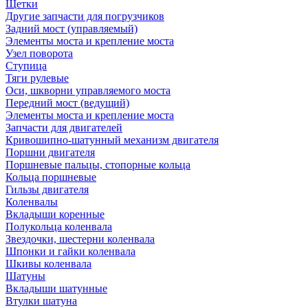
Щетки
Другие запчасти для погрузчиков
Задний мост (управляемый)
Элементы моста и крепление моста
Узел поворота
Ступица
Тяги рулевые
Оси, шкворни управляемого моста
Передний мост (ведущий)
Элементы моста и крепление моста
Запчасти для двигателей
Кривошипно-шатунный механизм двигателя
Поршни двигателя
Поршневые пальцы, стопорные кольца
Кольца поршневые
Гильзы двигателя
Коленвалы
Вкладыши коренные
Полукольца коленвала
Звездочки, шестерни коленвала
Шпонки и гайки коленвала
Шкивы коленвала
Шатуны
Вкладыши шатунные
Втулки шатуна