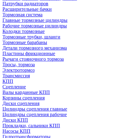
Патрубки радиаторов
Расширительные бачки
Тормозная система
Главные тормозные цилиндры
Рабочие тормозные цилиндры
Колодки тормозные
Тормозные трубки, шланги
Тормозные барабаны
Детали тормозного механизма
Пластины фрикционные
Рычаги стояночного тормоза
Тросы, тормоза
Электротормоз
Трансмиссия
КПП
Сцепление
Валы карданные КПП
Корзины сцепления
Диски сцепления
Цилиндры сцепления главные
Цилиндры сцепления рабочие
Диски КПП
Прокладки, сальники КПП
Насосы КПП
Гидротрансформаторы