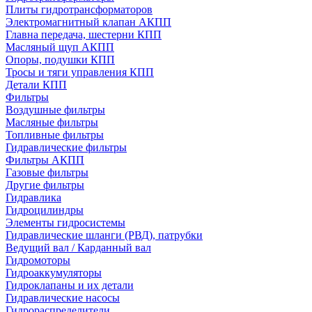
Плиты гидротрансформаторов
Электромагнитный клапан АКПП
Главна передача, шестерни КПП
Масляный щуп АКПП
Опоры, подушки КПП
Тросы и тяги управления КПП
Детали КПП
Фильтры
Воздушные фильтры
Масляные фильтры
Топливные фильтры
Гидравлические фильтры
Фильтры АКПП
Газовые фильтры
Другие фильтры
Гидравлика
Гидроцилиндры
Элементы гидросистемы
Гидравлические шланги (РВД), патрубки
Ведущий вал / Карданный вал
Гидромоторы
Гидроаккумуляторы
Гидроклапаны и их детали
Гидравлические насосы
Гидрораспределители