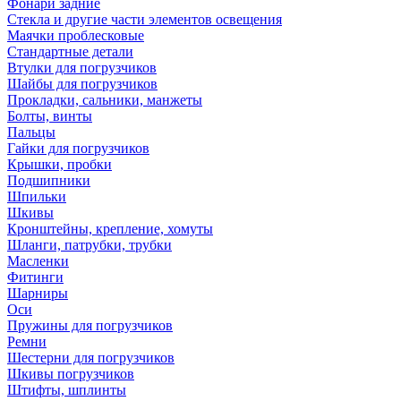
Фонари задние
Стекла и другие части элементов освещения
Маячки проблесковые
Стандартные детали
Втулки для погрузчиков
Шайбы для погрузчиков
Прокладки, сальники, манжеты
Болты, винты
Пальцы
Гайки для погрузчиков
Крышки, пробки
Подшипники
Шпильки
Шкивы
Кронштейны, крепление, хомуты
Шланги, патрубки, трубки
Масленки
Фитинги
Шарниры
Оси
Пружины для погрузчиков
Ремни
Шестерни для погрузчиков
Шкивы погрузчиков
Штифты, шплинты