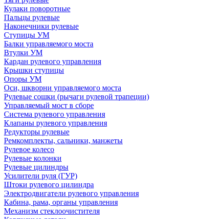
Кулаки поворотные
Пальцы рулевые
Наконечники рулевые
Ступицы УМ
Балки управляемого моста
Втулки УМ
Кардан рулевого управления
Крышки ступицы
Опоры УМ
Оси, шкворни управляемого моста
Рулевые сошки (рычаги рулевой трапеции)
Управляемый мост в сборе
Система рулевого управления
Клапаны рулевого управления
Редукторы рулевые
Ремкомплекты, сальники, манжеты
Рулевое колесо
Рулевые колонки
Рулевые цилиндры
Усилители руля (ГУР)
Штоки рулевого цилиндра
Электродвигатели рулевого управления
Кабина, рама, органы управления
Механизм стеклоочистителя