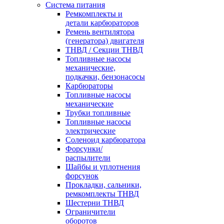
Система питания
Ремкомплекты и
детали карбюраторов
Ремень вентилятора
(генератора) двигателя
ТНВД / Секции ТНВД
Топливные насосы
механические,
подкачки, бензонасосы
Карбюраторы
Топливные насосы
механические
Трубки топливные
Топливные насосы
электрические
Соленоид карбюратора
Форсунки/
распылители
Шайбы и уплотнения
форсунок
Прокладки, сальники,
ремкомплекты ТНВД
Шестерни ТНВД
Ограничители
оборотов