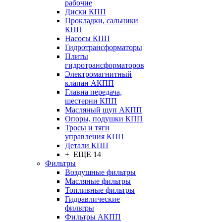
рабочие
Диски КПП
Прокладки, сальники
КПП
Насосы КПП
Гидротрансформаторы
Плиты
гидротрансформаторов
Электромагнитный
клапан АКПП
Главна передача,
шестерни КПП
Масляный щуп АКПП
Опоры, подушки КПП
Тросы и тяги
управления КПП
Детали КПП
+ ЕЩЕ 14
Фильтры
Воздушные фильтры
Масляные фильтры
Топливные фильтры
Гидравлические
фильтры
Фильтры АКПП