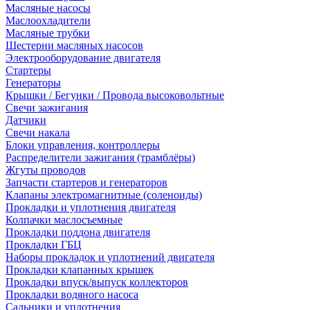
Масляные насосы
Маслоохладители
Масляные трубки
Шестерни масляных насосов
Электрооборудование двигателя
Стартеры
Генераторы
Крышки / Бегунки / Провода высоковольтные
Свечи зажигания
Датчики
Свечи накала
Блоки управления, контроллеры
Распределители зажигания (трамблёры)
Жгуты проводов
Запчасти стартеров и генераторов
Клапаны электромагнитные (соленоиды)
Прокладки и уплотнения двигателя
Колпачки маслосъемные
Прокладки поддона двигателя
Прокладки ГБЦ
Наборы прокладок и уплотнений двигателя
Прокладки клапанных крышек
Прокладки впуск/выпуск коллекторов
Прокладки водяного насоса
Сальники и уплотнения