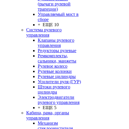
(рычаги рулевой
трапеции)
Управляемый мост в
сборе
+ ЕЩЕ 10
Система рулевого
управления
Клапаны рулевого
управления
Редукторы рулевые
Ремкомплекты,
сальники, манжеты
Рулевое колесо
Рулевые колонки
Рулевые цилиндры
Усилители руля (ГУР)
Штоки рулевого
цилиндра
Электродвигатели
рулевого управления
+ ЕЩЕ 5
Кабина, рама, органы
управления
Механизм
стеклоочистителя