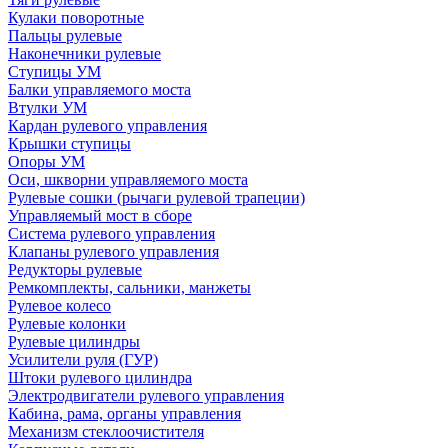
Кулаки поворотные
Пальцы рулевые
Наконечники рулевые
Ступицы УМ
Балки управляемого моста
Втулки УМ
Кардан рулевого управления
Крышки ступицы
Опоры УМ
Оси, шкворни управляемого моста
Рулевые сошки (рычаги рулевой трапеции)
Управляемый мост в сборе
Система рулевого управления
Клапаны рулевого управления
Редукторы рулевые
Ремкомплекты, сальники, манжеты
Рулевое колесо
Рулевые колонки
Рулевые цилиндры
Усилители руля (ГУР)
Штоки рулевого цилиндра
Электродвигатели рулевого управления
Кабина, рама, органы управления
Механизм стеклоочистителя