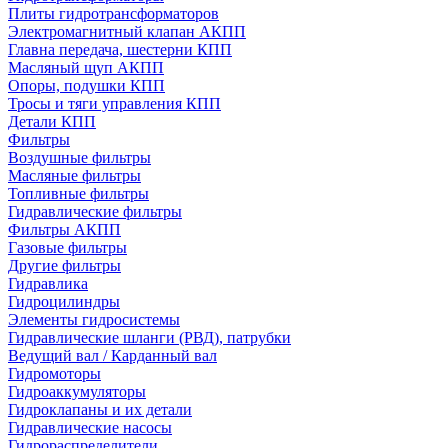
Плиты гидротрансформаторов
Электромагнитный клапан АКПП
Главна передача, шестерни КПП
Масляный щуп АКПП
Опоры, подушки КПП
Тросы и тяги управления КПП
Детали КПП
Фильтры
Воздушные фильтры
Масляные фильтры
Топливные фильтры
Гидравлические фильтры
Фильтры АКПП
Газовые фильтры
Другие фильтры
Гидравлика
Гидроцилиндры
Элементы гидросистемы
Гидравлические шланги (РВД), патрубки
Ведущий вал / Карданный вал
Гидромоторы
Гидроаккумуляторы
Гидроклапаны и их детали
Гидравлические насосы
Гидрораспределители