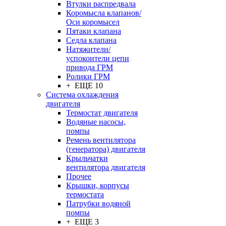
Втулки распредвала
Коромысла клапанов/
Оси коромысел
Пятаки клапана
Седла клапана
Натяжители/
успокоители цепи
привода ГРМ
Ролики ГРМ
+ ЕЩЕ 10
Система охлаждения
двигателя
Термостат двигателя
Водяные насосы,
помпы
Ремень вентилятора
(генератора) двигателя
Крыльчатки
вентилятора двигателя
Прочее
Крышки, корпусы
термостата
Патрубки водяной
помпы
+ ЕЩЕ 3