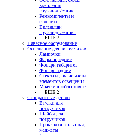
крепления
грузоподъёмника
Ремкомплекты и
сальники
Вкладыши
грузоподъёмника
+ ЕЩЕ 2
Навесное оборудование
Освещение для погрузчиков
Лампочки
Фары передние
Фонари габаритов
Фонари задние
Стекла и другие части
элементов освещения
Маячки проблесковые
+ ЕЩЕ 2
Стандартные детали
Втулки для
погрузчиков
Шайбы для
погрузчиков
Прокладки, сальники,
манжеты