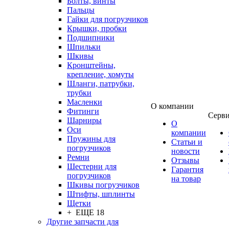
Болты, винты
Пальцы
Гайки для погрузчиков
Крышки, пробки
Подшипники
Шпильки
Шкивы
Кронштейны,
крепление, хомуты
Шланги, патрубки,
трубки
Масленки
О компании
Фитинги
Серв
Шарниры
О
Оси
компании
Пружины для
Статьи и
погрузчиков
новости
Ремни
Отзывы
Шестерни для
Гарантия
погрузчиков
на товар
Шкивы погрузчиков
Штифты, шплинты
Щетки
+ ЕЩЕ 18
Другие запчасти для