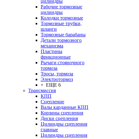
цилиндры
Рабочие тормозные
цилиндры
Колодки тормозные
Тормозные трубки,
шланги
Тормозные барабаны
Детали тормозного
механизма
Пластины
фрикционные
Рычаги стояночного
тормоза
Тросы, тормоза
Электротормоз
+ ЕЩЕ 6
Трансмиссия
КПП
Сцепление
Валы карданные КПП
Корзины сцепления
Диски сцепления
Цилиндры сцепления
главные
Цилиндры сцепления