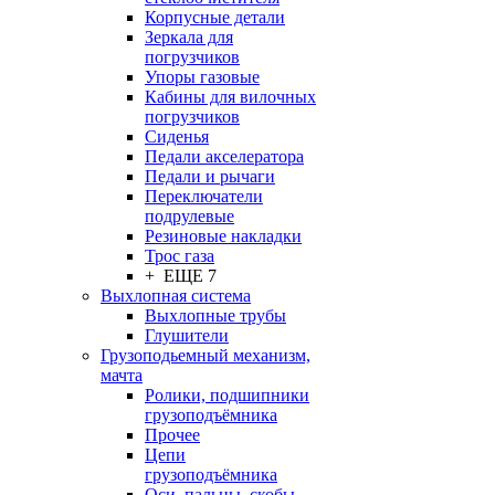
Корпусные детали
Зеркала для
погрузчиков
Упоры газовые
Кабины для вилочных
погрузчиков
Сиденья
Педали акселератора
Педали и рычаги
Переключатели
подрулевые
Резиновые накладки
Трос газа
+ ЕЩЕ 7
Выхлопная система
Выхлопные трубы
Глушители
Грузоподьемный механизм,
мачта
Ролики, подшипники
грузоподъёмника
Прочее
Цепи
грузоподъёмника
Оси, пальцы, скобы