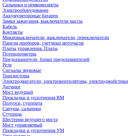
Сальники и ремкомплекты
Электрооборудование
Аккумулятороные батареи
Замки зажигания, выключатели массы
Кабель
Контакты
Микровыключатели, выключатели, переключатели
Панели приборов, счетчики моточасов
Платы управления. Платы
Потенциометры
Предохранители, блоки предохранителей
Реле
Сигналы звуковые
Транзисторы
Электродвигатели, электровентиляторы, электроджойстики
Датчики
Мост ведущий
Прокладки и уплотнения ВМ
Полуоси, суппорта
Сапуны, сальники
Ступицы
Шестерни ведущего моста
Мост управляемый
Прокладки и уплотнения УМ
Тяги рулевые