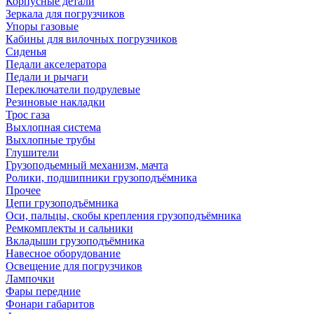
Корпусные детали
Зеркала для погрузчиков
Упоры газовые
Кабины для вилочных погрузчиков
Сиденья
Педали акселератора
Педали и рычаги
Переключатели подрулевые
Резиновые накладки
Трос газа
Выхлопная система
Выхлопные трубы
Глушители
Грузоподьемный механизм, мачта
Ролики, подшипники грузоподъёмника
Прочее
Цепи грузоподъёмника
Оси, пальцы, скобы крепления грузоподъёмника
Ремкомплекты и сальники
Вкладыши грузоподъёмника
Навесное оборудование
Освещение для погрузчиков
Лампочки
Фары передние
Фонари габаритов