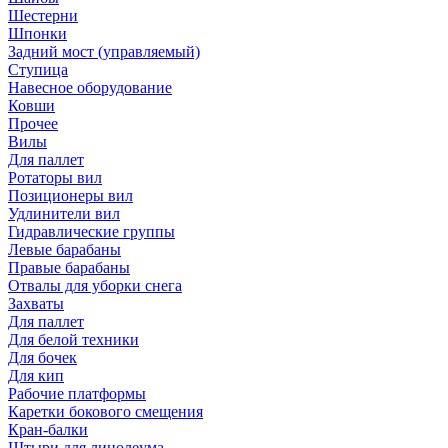
Шестерни
Шпонки
Задний мост (управляемый)
Ступица
Навесное оборудование
Ковши
Прочее
Вилы
Для паллет
Ротаторы вил
Позиционеры вил
Удлинители вил
Гидравлические группы
Левые барабаны
Правые барабаны
Отвалы для уборки снега
Захваты
Для паллет
Для белой техники
Для бочек
Для кип
Рабочие платформы
Каретки бокового смещения
Кран-балки
Штыри для линолеума