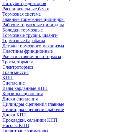
Патрубки радиаторов
Расширительные бачки
Тормозная система
Главные тормозные цилиндры
Рабочие тормозные цилиндры
Колодки тормозные
Тормозные трубки, шланги
Тормозные барабаны
Детали тормозного механизма
Пластины фрикционные
Рычаги стояночного тормоза
Тросы, тормоза
Электротормоз
Трансмиссия
КПП
Сцепление
Валы карданные КПП
Корзины сцепления
Диски сцепления
Цилиндры сцепления главные
Цилиндры сцепления рабочие
Диски КПП
Прокладки, сальники КПП
Насосы КПП
Гидротрансформаторы