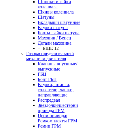
Шпонки и гайки
коленвала
Шкивы коленвала
Шатуны
Вкладыши шатунные
Втулки шатуна
Болты, гайки шатуна
Маховик / Венец
Детали маховика
+ ЕЩЕ 12
Газораспределительный
механизм двигателя
Клапаны впускные/
выпускные
ГБЦ
Болт ГБЦ
Втулки, штанги,
толкатели, чашки,
направляющие
Распредвал
Звездочки/шестерни
привода ГРМ
Цепи привода/
Ремкомплекты ГРМ
Ремни ГРМ