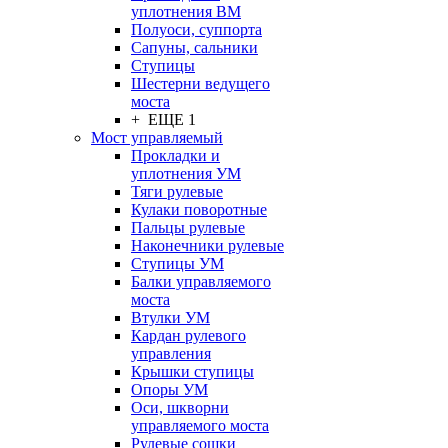
уплотнения ВМ
Полуоси, суппорта
Сапуны, сальники
Ступицы
Шестерни ведущего
моста
+ ЕЩЕ 1
Мост управляемый
Прокладки и
уплотнения УМ
Тяги рулевые
Кулаки поворотные
Пальцы рулевые
Наконечники рулевые
Ступицы УМ
Балки управляемого
моста
Втулки УМ
Кардан рулевого
управления
Крышки ступицы
Опоры УМ
Оси, шкворни
управляемого моста
Рулевые сошки