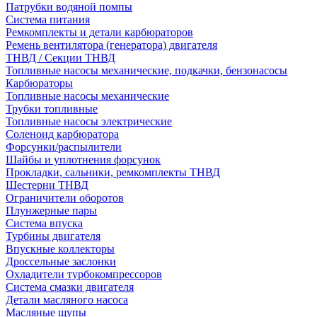
Патрубки водяной помпы
Система питания
Ремкомплекты и детали карбюраторов
Ремень вентилятора (генератора) двигателя
ТНВД / Секции ТНВД
Топливные насосы механические, подкачки, бензонасосы
Карбюраторы
Топливные насосы механические
Трубки топливные
Топливные насосы электрические
Соленоид карбюратора
Форсунки/распылители
Шайбы и уплотнения форсунок
Прокладки, сальники, ремкомплекты ТНВД
Шестерни ТНВД
Ограничители оборотов
Плунжерные пары
Система впуска
Турбины двигателя
Впускные коллекторы
Дроссельные заслонки
Охладители турбокомпрессоров
Система смазки двигателя
Детали масляного насоса
Масляные щупы