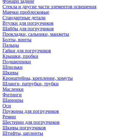
Фонари задние
Стекла и другие части элементов освещения
Маячки проблесковые
Стандартные детали
Втулки для погрузчиков
Шайбы для погрузчиков
Прокладки, сальники, манжеты
Болты, винты
Пальцы
Гайки для погрузчиков
Крышки, пробки
Подшипники
Шпильки
Шкивы
Кронштейны, крепление, хомуты
Шланги, патрубки, трубки
Масленки
Фитинги
Шарниры
Оси
Пружины для погрузчиков
Ремни
Шестерни для погрузчиков
Шкивы погрузчиков
Штифты, шплинты