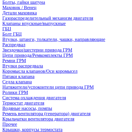
Болты, гайки шатуна
Маховик / Венец
Детали маховика
Газораспределительный механизм двигателя
Клапаны впускные/выпускные
ГБЦ
Болт ГБЦ
Втулки, штанги, толкатели, чашки, направляющие
Распредвал
Звездочки/шестерни привода ГРМ
Цепи привода/Ремкомплекты ГРМ
Ремни ГРМ
Втулки распредвала
Коромысла клапанов/Оси коромысел
Пятаки клапана
Седла клапана
Натяжители/успокоители цепи привода ГРМ
Ролики ГРМ
Система охлаждения двигателя
Термостат двигателя
Водяные насосы, помпы
Ремень вентилятора (генератора) двигателя
Крыльчатки вентилятора двигателя
Прочее
Крышки, корпусы термостата