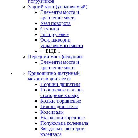
погрузчиков
Задний мост (управляемый)
Элементы моста и
крепление моста
Узел поворота
Ступица
Тяги рулевые
Оси, шкворни
управляемого моста
+ ЕЩЕ 1
Передний мост (ведущий)
Элементы моста и
крепление моста
Кривошипно-шатунный
механизм двигателя
Поршни двигателя
Поршневые пальцы,
стопорные кольца
Кольца поршневые
Гильзы двигателя
Коленвалы
Вкладыши коренные
Полукольца коленвала
Звездочки, шестерни
коленвала