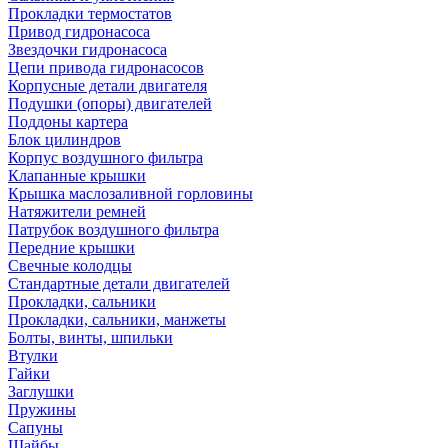
Прокладки термостатов
Привод гидронасоса
Звездочки гидронасоса
Цепи привода гидронасосов
Корпусные детали двигателя
Подушки (опоры) двигателей
Поддоны картера
Блок цилиндров
Корпус воздушного фильтра
Клапанные крышки
Крышка маслозаливной горловины
Натяжители ремней
Патрубок воздушного фильтра
Передние крышки
Свечные колодцы
Стандартные детали двигателей
Прокладки, сальники
Прокладки, сальники, манжеты
Болты, винты, шпильки
Втулки
Гайки
Заглушки
Пружины
Сапуны
Шайбы