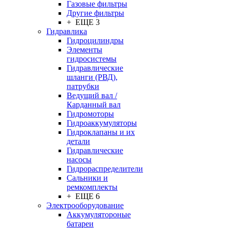
Газовые фильтры
Другие фильтры
+ ЕЩЕ 3
Гидравлика
Гидроцилиндры
Элементы
гидросистемы
Гидравлические
шланги (РВД),
патрубки
Ведущий вал /
Карданный вал
Гидромоторы
Гидроаккумуляторы
Гидроклапаны и их
детали
Гидравлические
насосы
Гидрораспределители
Сальники и
ремкомплекты
+ ЕЩЕ 6
Электрооборудование
Аккумулятороные
батареи