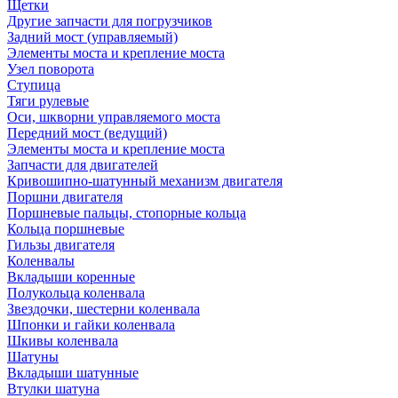
Щетки
Другие запчасти для погрузчиков
Задний мост (управляемый)
Элементы моста и крепление моста
Узел поворота
Ступица
Тяги рулевые
Оси, шкворни управляемого моста
Передний мост (ведущий)
Элементы моста и крепление моста
Запчасти для двигателей
Кривошипно-шатунный механизм двигателя
Поршни двигателя
Поршневые пальцы, стопорные кольца
Кольца поршневые
Гильзы двигателя
Коленвалы
Вкладыши коренные
Полукольца коленвала
Звездочки, шестерни коленвала
Шпонки и гайки коленвала
Шкивы коленвала
Шатуны
Вкладыши шатунные
Втулки шатуна