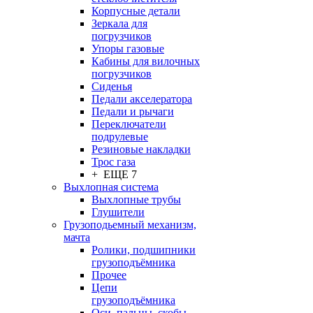
Корпусные детали
Зеркала для
погрузчиков
Упоры газовые
Кабины для вилочных
погрузчиков
Сиденья
Педали акселератора
Педали и рычаги
Переключатели
подрулевые
Резиновые накладки
Трос газа
+ ЕЩЕ 7
Выхлопная система
Выхлопные трубы
Глушители
Грузоподьемный механизм,
мачта
Ролики, подшипники
грузоподъёмника
Прочее
Цепи
грузоподъёмника
Оси, пальцы, скобы