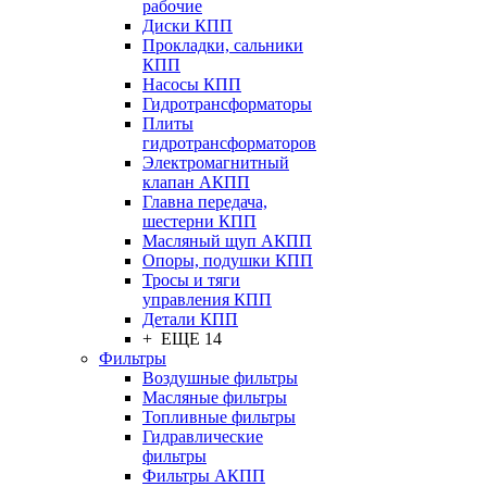
рабочие
Диски КПП
Прокладки, сальники
КПП
Насосы КПП
Гидротрансформаторы
Плиты
гидротрансформаторов
Электромагнитный
клапан АКПП
Главна передача,
шестерни КПП
Масляный щуп АКПП
Опоры, подушки КПП
Тросы и тяги
управления КПП
Детали КПП
+ ЕЩЕ 14
Фильтры
Воздушные фильтры
Масляные фильтры
Топливные фильтры
Гидравлические
фильтры
Фильтры АКПП