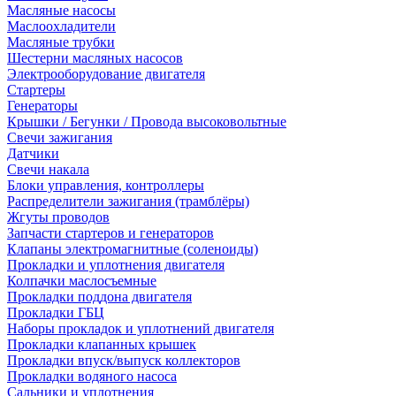
Масляные насосы
Маслоохладители
Масляные трубки
Шестерни масляных насосов
Электрооборудование двигателя
Стартеры
Генераторы
Крышки / Бегунки / Провода высоковольтные
Свечи зажигания
Датчики
Свечи накала
Блоки управления, контроллеры
Распределители зажигания (трамблёры)
Жгуты проводов
Запчасти стартеров и генераторов
Клапаны электромагнитные (соленоиды)
Прокладки и уплотнения двигателя
Колпачки маслосъемные
Прокладки поддона двигателя
Прокладки ГБЦ
Наборы прокладок и уплотнений двигателя
Прокладки клапанных крышек
Прокладки впуск/выпуск коллекторов
Прокладки водяного насоса
Сальники и уплотнения