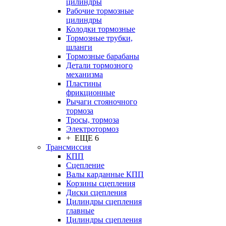
цилиндры
Рабочие тормозные
цилиндры
Колодки тормозные
Тормозные трубки,
шланги
Тормозные барабаны
Детали тормозного
механизма
Пластины
фрикционные
Рычаги стояночного
тормоза
Тросы, тормоза
Электротормоз
+ ЕЩЕ 6
Трансмиссия
КПП
Сцепление
Валы карданные КПП
Корзины сцепления
Диски сцепления
Цилиндры сцепления
главные
Цилиндры сцепления