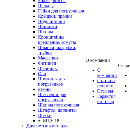
Болты, винты
Пальцы
Гайки для погрузчиков
Крышки, пробки
Подшипники
Шпильки
Шкивы
Кронштейны,
крепление, хомуты
Шланги, патрубки,
трубки
Масленки
О компании
Фитинги
Серв
Шарниры
О
Оси
компании
Пружины для
Статьи и
погрузчиков
новости
Ремни
Отзывы
Шестерни для
Гарантия
погрузчиков
на товар
Шкивы погрузчиков
Штифты, шплинты
Щетки
+ ЕЩЕ 18
Другие запчасти для