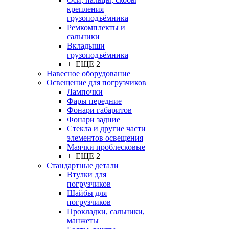
крепления
грузоподъёмника
Ремкомплекты и
сальники
Вкладыши
грузоподъёмника
+ ЕЩЕ 2
Навесное оборудование
Освещение для погрузчиков
Лампочки
Фары передние
Фонари габаритов
Фонари задние
Стекла и другие части
элементов освещения
Маячки проблесковые
+ ЕЩЕ 2
Стандартные детали
Втулки для
погрузчиков
Шайбы для
погрузчиков
Прокладки, сальники,
манжеты