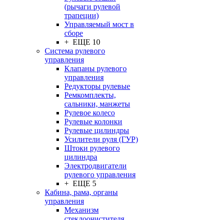
(рычаги рулевой
трапеции)
Управляемый мост в
сборе
+ ЕЩЕ 10
Система рулевого
управления
Клапаны рулевого
управления
Редукторы рулевые
Ремкомплекты,
сальники, манжеты
Рулевое колесо
Рулевые колонки
Рулевые цилиндры
Усилители руля (ГУР)
Штоки рулевого
цилиндра
Электродвигатели
рулевого управления
+ ЕЩЕ 5
Кабина, рама, органы
управления
Механизм
стеклоочистителя