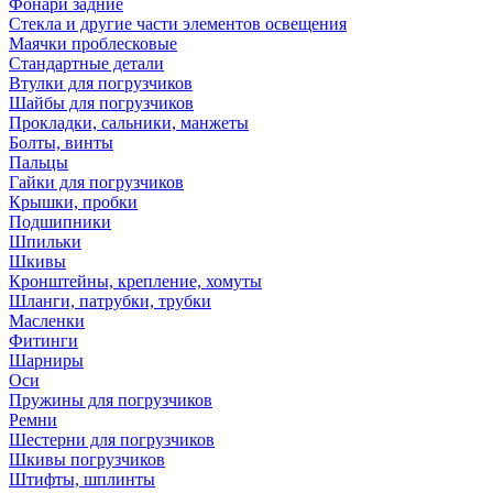
Фонари задние
Стекла и другие части элементов освещения
Маячки проблесковые
Стандартные детали
Втулки для погрузчиков
Шайбы для погрузчиков
Прокладки, сальники, манжеты
Болты, винты
Пальцы
Гайки для погрузчиков
Крышки, пробки
Подшипники
Шпильки
Шкивы
Кронштейны, крепление, хомуты
Шланги, патрубки, трубки
Масленки
Фитинги
Шарниры
Оси
Пружины для погрузчиков
Ремни
Шестерни для погрузчиков
Шкивы погрузчиков
Штифты, шплинты