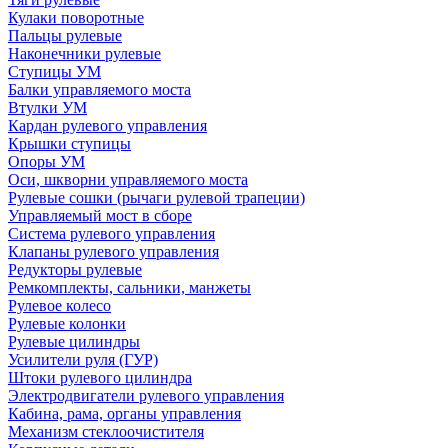
Кулаки поворотные
Пальцы рулевые
Наконечники рулевые
Ступицы УМ
Балки управляемого моста
Втулки УМ
Кардан рулевого управления
Крышки ступицы
Опоры УМ
Оси, шкворни управляемого моста
Рулевые сошки (рычаги рулевой трапеции)
Управляемый мост в сборе
Система рулевого управления
Клапаны рулевого управления
Редукторы рулевые
Ремкомплекты, сальники, манжеты
Рулевое колесо
Рулевые колонки
Рулевые цилиндры
Усилители руля (ГУР)
Штоки рулевого цилиндра
Электродвигатели рулевого управления
Кабина, рама, органы управления
Механизм стеклоочистителя