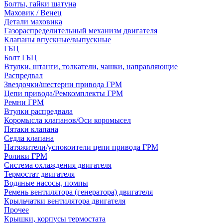
Болты, гайки шатуна
Маховик / Венец
Детали маховика
Газораспределительный механизм двигателя
Клапаны впускные/выпускные
ГБЦ
Болт ГБЦ
Втулки, штанги, толкатели, чашки, направляющие
Распредвал
Звездочки/шестерни привода ГРМ
Цепи привода/Ремкомплекты ГРМ
Ремни ГРМ
Втулки распредвала
Коромысла клапанов/Оси коромысел
Пятаки клапана
Седла клапана
Натяжители/успокоители цепи привода ГРМ
Ролики ГРМ
Система охлаждения двигателя
Термостат двигателя
Водяные насосы, помпы
Ремень вентилятора (генератора) двигателя
Крыльчатки вентилятора двигателя
Прочее
Крышки, корпусы термостата