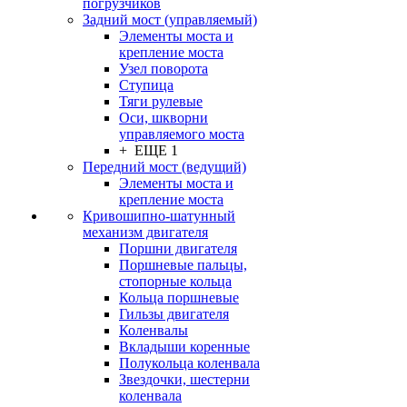
погрузчиков
Задний мост (управляемый)
Элементы моста и
крепление моста
Узел поворота
Ступица
Тяги рулевые
Оси, шкворни
управляемого моста
+ ЕЩЕ 1
Передний мост (ведущий)
Элементы моста и
крепление моста
Кривошипно-шатунный
механизм двигателя
Поршни двигателя
Поршневые пальцы,
стопорные кольца
Кольца поршневые
Гильзы двигателя
Коленвалы
Вкладыши коренные
Полукольца коленвала
Звездочки, шестерни
коленвала