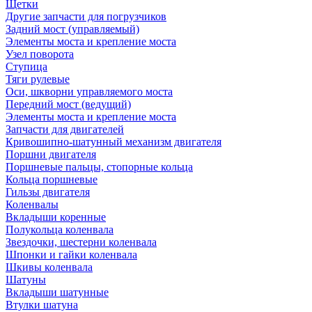
Щетки
Другие запчасти для погрузчиков
Задний мост (управляемый)
Элементы моста и крепление моста
Узел поворота
Ступица
Тяги рулевые
Оси, шкворни управляемого моста
Передний мост (ведущий)
Элементы моста и крепление моста
Запчасти для двигателей
Кривошипно-шатунный механизм двигателя
Поршни двигателя
Поршневые пальцы, стопорные кольца
Кольца поршневые
Гильзы двигателя
Коленвалы
Вкладыши коренные
Полукольца коленвала
Звездочки, шестерни коленвала
Шпонки и гайки коленвала
Шкивы коленвала
Шатуны
Вкладыши шатунные
Втулки шатуна