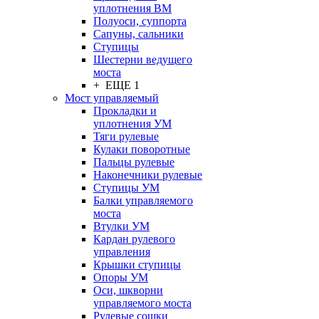
уплотнения ВМ
Полуоси, суппорта
Сапуны, сальники
Ступицы
Шестерни ведущего
моста
+ ЕЩЕ 1
Мост управляемый
Прокладки и
уплотнения УМ
Тяги рулевые
Кулаки поворотные
Пальцы рулевые
Наконечники рулевые
Ступицы УМ
Балки управляемого
моста
Втулки УМ
Кардан рулевого
управления
Крышки ступицы
Опоры УМ
Оси, шкворни
управляемого моста
Рулевые сошки