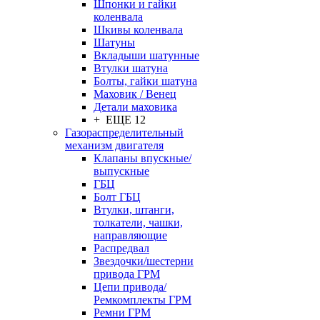
Шпонки и гайки
коленвала
Шкивы коленвала
Шатуны
Вкладыши шатунные
Втулки шатуна
Болты, гайки шатуна
Маховик / Венец
Детали маховика
+ ЕЩЕ 12
Газораспределительный
механизм двигателя
Клапаны впускные/
выпускные
ГБЦ
Болт ГБЦ
Втулки, штанги,
толкатели, чашки,
направляющие
Распредвал
Звездочки/шестерни
привода ГРМ
Цепи привода/
Ремкомплекты ГРМ
Ремни ГРМ