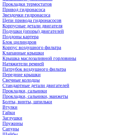
Прокладки термостатов
Привод гидронасоса
Звездочки гидронасоса
Цепи привода гидронасосов
Корпусные детали двигателя
Подушки (опоры) двигателей
Поддоны картера
Блок цилиндров
Корпус воздушного фильтра
Клапанные крышки
Крышка маслозаливной горловины
Натяжители ремней
Патрубок воздушного фильтра
Передние крышки
Свечные колодцы
Стандартные детали двигателей
Прокладки, сальники
Прокладки, сальники, манжеты
Болты, винты, шпильки
Втулки
Гайки
Заглушки
Пружины
Сапуны
Шайбы