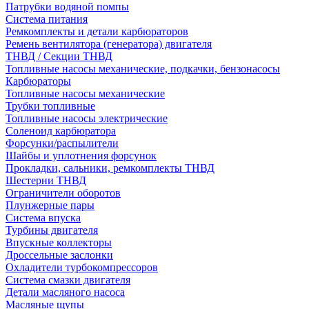
Патрубки водяной помпы
Система питания
Ремкомплекты и детали карбюраторов
Ремень вентилятора (генератора) двигателя
ТНВД / Секции ТНВД
Топливные насосы механические, подкачки, бензонасосы
Карбюраторы
Топливные насосы механические
Трубки топливные
Топливные насосы электрические
Соленоид карбюратора
Форсунки/распылители
Шайбы и уплотнения форсунок
Прокладки, сальники, ремкомплекты ТНВД
Шестерни ТНВД
Ограничители оборотов
Плунжерные пары
Система впуска
Турбины двигателя
Впускные коллекторы
Дроссельные заслонки
Охладители турбокомпрессоров
Система смазки двигателя
Детали масляного насоса
Масляные щупы