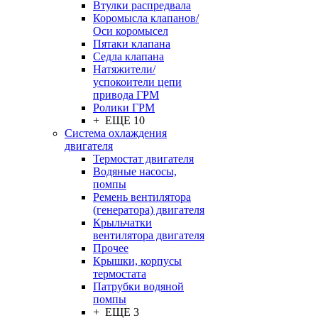
Втулки распредвала
Коромысла клапанов/
Оси коромысел
Пятаки клапана
Седла клапана
Натяжители/
успокоители цепи
привода ГРМ
Ролики ГРМ
+ ЕЩЕ 10
Система охлаждения
двигателя
Термостат двигателя
Водяные насосы,
помпы
Ремень вентилятора
(генератора) двигателя
Крыльчатки
вентилятора двигателя
Прочее
Крышки, корпусы
термостата
Патрубки водяной
помпы
+ ЕЩЕ 3