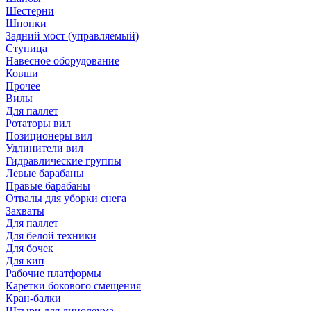
Шестерни
Шпонки
Задний мост (управляемый)
Ступица
Навесное оборудование
Ковши
Прочее
Вилы
Для паллет
Ротаторы вил
Позиционеры вил
Удлинители вил
Гидравлические группы
Левые барабаны
Правые барабаны
Отвалы для уборки снега
Захваты
Для паллет
Для белой техники
Для бочек
Для кип
Рабочие платформы
Каретки бокового смещения
Кран-балки
Штыри для линолеума