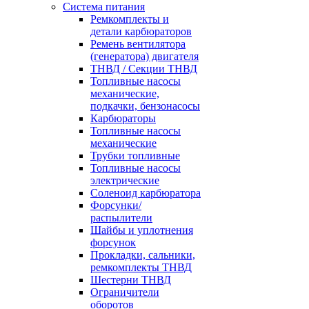
Система питания
Ремкомплекты и
детали карбюраторов
Ремень вентилятора
(генератора) двигателя
ТНВД / Секции ТНВД
Топливные насосы
механические,
подкачки, бензонасосы
Карбюраторы
Топливные насосы
механические
Трубки топливные
Топливные насосы
электрические
Соленоид карбюратора
Форсунки/
распылители
Шайбы и уплотнения
форсунок
Прокладки, сальники,
ремкомплекты ТНВД
Шестерни ТНВД
Ограничители
оборотов