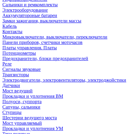
Сальники и ремкомплекты
Электрооборудование
Аккумулятороные батареи
Замки зажигания, выключатели массы
Кабель
Контакты
Микровыключатели, выключатели, переключатели
Панели приборов, счетчики моточасов
Платы управления. Платы
Потенциометры
Предохранители, блоки предохранителей
Реле
Сигналы звуковые
Транзисторы
Электродвигатели, электровентиляторы, электроджойстики
Датчики
Мост ведущий
Прокладки и уплотнения ВМ
Полуоси, суппорта
Сапуны, сальники
Ступицы
Шестерни ведущего моста
Мост управляемый
Прокладки и уплотнения УМ
Тяги рулевые