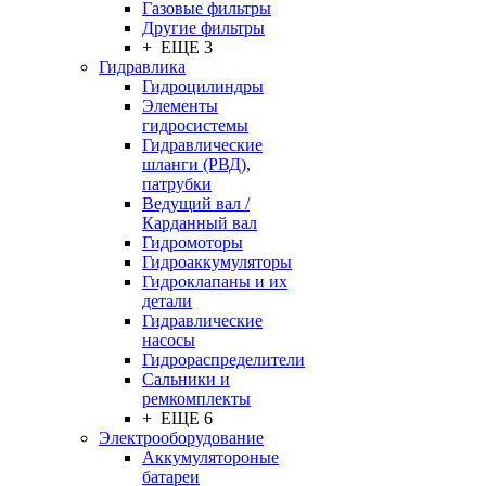
Газовые фильтры
Другие фильтры
+ ЕЩЕ 3
Гидравлика
Гидроцилиндры
Элементы
гидросистемы
Гидравлические
шланги (РВД),
патрубки
Ведущий вал /
Карданный вал
Гидромоторы
Гидроаккумуляторы
Гидроклапаны и их
детали
Гидравлические
насосы
Гидрораспределители
Сальники и
ремкомплекты
+ ЕЩЕ 6
Электрооборудование
Аккумулятороные
батареи