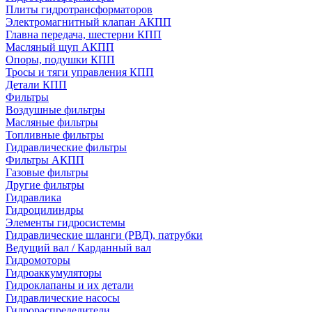
Плиты гидротрансформаторов
Электромагнитный клапан АКПП
Главна передача, шестерни КПП
Масляный щуп АКПП
Опоры, подушки КПП
Тросы и тяги управления КПП
Детали КПП
Фильтры
Воздушные фильтры
Масляные фильтры
Топливные фильтры
Гидравлические фильтры
Фильтры АКПП
Газовые фильтры
Другие фильтры
Гидравлика
Гидроцилиндры
Элементы гидросистемы
Гидравлические шланги (РВД), патрубки
Ведущий вал / Карданный вал
Гидромоторы
Гидроаккумуляторы
Гидроклапаны и их детали
Гидравлические насосы
Гидрораспределители