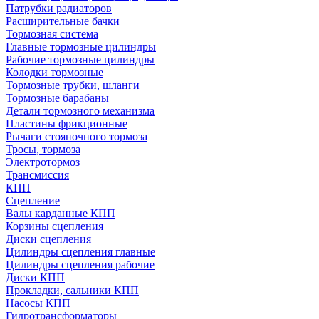
Патрубки радиаторов
Расширительные бачки
Тормозная система
Главные тормозные цилиндры
Рабочие тормозные цилиндры
Колодки тормозные
Тормозные трубки, шланги
Тормозные барабаны
Детали тормозного механизма
Пластины фрикционные
Рычаги стояночного тормоза
Тросы, тормоза
Электротормоз
Трансмиссия
КПП
Сцепление
Валы карданные КПП
Корзины сцепления
Диски сцепления
Цилиндры сцепления главные
Цилиндры сцепления рабочие
Диски КПП
Прокладки, сальники КПП
Насосы КПП
Гидротрансформаторы