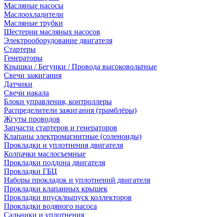
Масляные насосы
Маслоохладители
Масляные трубки
Шестерни масляных насосов
Электрооборудование двигателя
Стартеры
Генераторы
Крышки / Бегунки / Провода высоковольтные
Свечи зажигания
Датчики
Свечи накала
Блоки управления, контроллеры
Распределители зажигания (трамблёры)
Жгуты проводов
Запчасти стартеров и генераторов
Клапаны электромагнитные (соленоиды)
Прокладки и уплотнения двигателя
Колпачки маслосъемные
Прокладки поддона двигателя
Прокладки ГБЦ
Наборы прокладок и уплотнений двигателя
Прокладки клапанных крышек
Прокладки впуск/выпуск коллекторов
Прокладки водяного насоса
Сальники и уплотнения