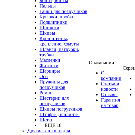
Болты, винты
Пальцы
Гайки для погрузчиков
Крышки, пробки
Подшипники
Шпильки
Шкивы
Кронштейны,
крепление, хомуты
Шланги, патрубки,
трубки
Масленки
О компании
Фитинги
Серв
Шарниры
О
Оси
компании
Пружины для
Статьи и
погрузчиков
новости
Ремни
Отзывы
Шестерни для
Гарантия
погрузчиков
на товар
Шкивы погрузчиков
Штифты, шплинты
Щетки
+ ЕЩЕ 18
Другие запчасти для