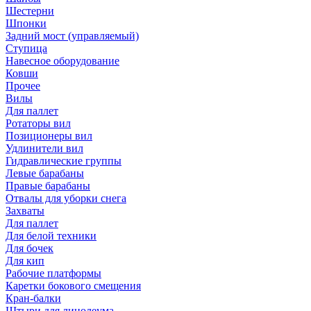
Шестерни
Шпонки
Задний мост (управляемый)
Ступица
Навесное оборудование
Ковши
Прочее
Вилы
Для паллет
Ротаторы вил
Позиционеры вил
Удлинители вил
Гидравлические группы
Левые барабаны
Правые барабаны
Отвалы для уборки снега
Захваты
Для паллет
Для белой техники
Для бочек
Для кип
Рабочие платформы
Каретки бокового смещения
Кран-балки
Штыри для линолеума