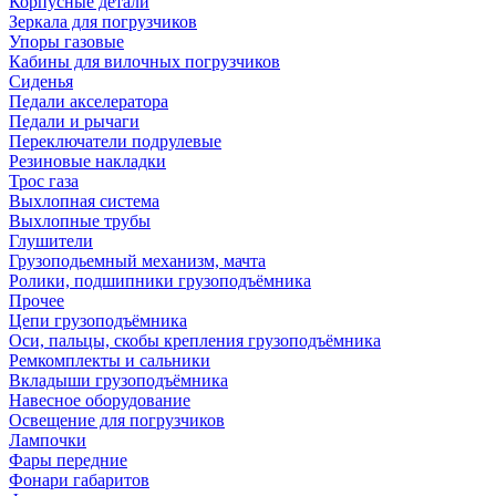
Корпусные детали
Зеркала для погрузчиков
Упоры газовые
Кабины для вилочных погрузчиков
Сиденья
Педали акселератора
Педали и рычаги
Переключатели подрулевые
Резиновые накладки
Трос газа
Выхлопная система
Выхлопные трубы
Глушители
Грузоподьемный механизм, мачта
Ролики, подшипники грузоподъёмника
Прочее
Цепи грузоподъёмника
Оси, пальцы, скобы крепления грузоподъёмника
Ремкомплекты и сальники
Вкладыши грузоподъёмника
Навесное оборудование
Освещение для погрузчиков
Лампочки
Фары передние
Фонари габаритов