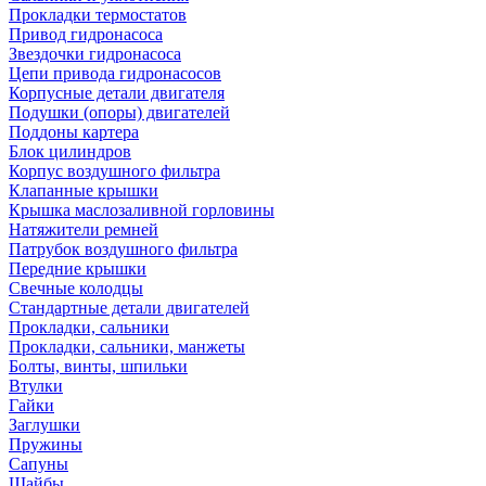
Прокладки термостатов
Привод гидронасоса
Звездочки гидронасоса
Цепи привода гидронасосов
Корпусные детали двигателя
Подушки (опоры) двигателей
Поддоны картера
Блок цилиндров
Корпус воздушного фильтра
Клапанные крышки
Крышка маслозаливной горловины
Натяжители ремней
Патрубок воздушного фильтра
Передние крышки
Свечные колодцы
Стандартные детали двигателей
Прокладки, сальники
Прокладки, сальники, манжеты
Болты, винты, шпильки
Втулки
Гайки
Заглушки
Пружины
Сапуны
Шайбы