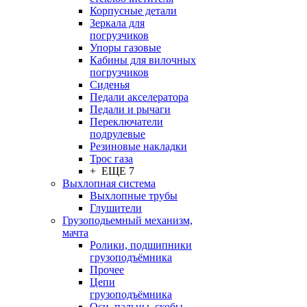
Корпусные детали
Зеркала для
погрузчиков
Упоры газовые
Кабины для вилочных
погрузчиков
Сиденья
Педали акселератора
Педали и рычаги
Переключатели
подрулевые
Резиновые накладки
Трос газа
+ ЕЩЕ 7
Выхлопная система
Выхлопные трубы
Глушители
Грузоподьемный механизм,
мачта
Ролики, подшипники
грузоподъёмника
Прочее
Цепи
грузоподъёмника
Оси, пальцы, скобы