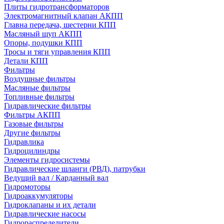
Плиты гидротрансформаторов
Электромагнитный клапан АКПП
Главна передача, шестерни КПП
Масляный щуп АКПП
Опоры, подушки КПП
Тросы и тяги управления КПП
Детали КПП
Фильтры
Воздушные фильтры
Масляные фильтры
Топливные фильтры
Гидравлические фильтры
Фильтры АКПП
Газовые фильтры
Другие фильтры
Гидравлика
Гидроцилиндры
Элементы гидросистемы
Гидравлические шланги (РВД), патрубки
Ведущий вал / Карданный вал
Гидромоторы
Гидроаккумуляторы
Гидроклапаны и их детали
Гидравлические насосы
Гидрораспределители