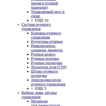
(рычаги рулевой
трапеции)
Управляемый мост в
сборе
+ ЕЩЕ 10
Система рулевого
управления
Клапаны рулевого
управления
Редукторы рулевые
Ремкомплекты,
сальники, манжеты
Рулевое колесо
Рулевые колонки
Рулевые цилиндры
Усилители руля (ГУР)
Штоки рулевого
цилиндра
Электродвигатели
рулевого управления
+ ЕЩЕ 5
Кабина, рама, органы
управления
Механизм
стеклоочистителя