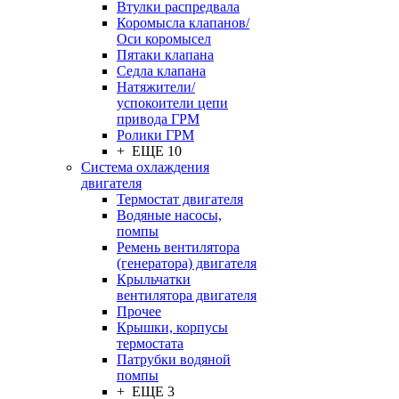
Втулки распредвала
Коромысла клапанов/
Оси коромысел
Пятаки клапана
Седла клапана
Натяжители/
успокоители цепи
привода ГРМ
Ролики ГРМ
+ ЕЩЕ 10
Система охлаждения
двигателя
Термостат двигателя
Водяные насосы,
помпы
Ремень вентилятора
(генератора) двигателя
Крыльчатки
вентилятора двигателя
Прочее
Крышки, корпусы
термостата
Патрубки водяной
помпы
+ ЕЩЕ 3