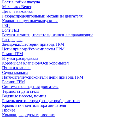
Болты, гайки шатуна
Маховик / Венец
Детали маховика
Газораспределительный механизм двигателя
Клапаны впускные/выпускные
ГБЦ
Болт ГБЦ
Втулки, штанги, толкатели, чашки, направляющие
Распредвал
Звездочки/шестерни привода ГРМ
Цепи привода/Ремкомплекты ГРМ
Ремни ГРМ
Втулки распредвала
Коромысла клапанов/Оси коромысел
Пятаки клапана
Седла клапана
Натяжители/успокоители цепи привода ГРМ
Ролики ГРМ
Система охлаждения двигателя
Термостат двигателя
Водяные насосы, помпы
Ремень вентилятора (генератора) двигателя
Крыльчатки вентилятора двигателя
Прочее
Крышки, корпусы термостата