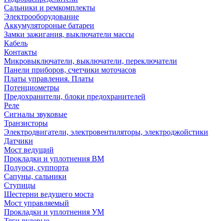
Сальники и ремкомплекты
Электрооборудование
Аккумулятороные батареи
Замки зажигания, выключатели массы
Кабель
Контакты
Микровыключатели, выключатели, переключатели
Панели приборов, счетчики моточасов
Платы управления. Платы
Потенциометры
Предохранители, блоки предохранителей
Реле
Сигналы звуковые
Транзисторы
Электродвигатели, электровентиляторы, электроджойстики
Датчики
Мост ведущий
Прокладки и уплотнения ВМ
Полуоси, суппорта
Сапуны, сальники
Ступицы
Шестерни ведущего моста
Мост управляемый
Прокладки и уплотнения УМ
Тяги рулевые