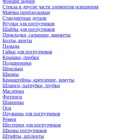
Фонари задние
Стекла и другие части элементов освещения
Маячки проблесковые
Стандартные детали
Втулки для погрузчиков
Шайбы для погрузчиков
Прокладки, сальники, манжеты
Болты, винты
Пальцы
Гайки для погрузчиков
Крышки, пробки
Подшипники
Шпильки
Шкивы
Кронштейны, крепление, хомуты
Шланги, патрубки, трубки
Масленки
Фитинги
Шарниры
Оси
Пружины для погрузчиков
Ремни
Шестерни для погрузчиков
Шкивы погрузчиков
Штифты, шплинты