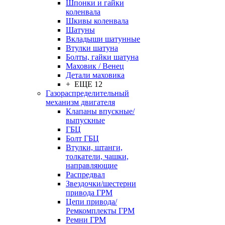
Шпонки и гайки
коленвала
Шкивы коленвала
Шатуны
Вкладыши шатунные
Втулки шатуна
Болты, гайки шатуна
Маховик / Венец
Детали маховика
+ ЕЩЕ 12
Газораспределительный
механизм двигателя
Клапаны впускные/
выпускные
ГБЦ
Болт ГБЦ
Втулки, штанги,
толкатели, чашки,
направляющие
Распредвал
Звездочки/шестерни
привода ГРМ
Цепи привода/
Ремкомплекты ГРМ
Ремни ГРМ