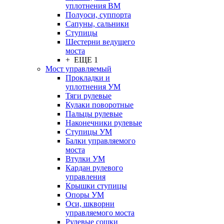
уплотнения ВМ
Полуоси, суппорта
Сапуны, сальники
Ступицы
Шестерни ведущего
моста
+ ЕЩЕ 1
Мост управляемый
Прокладки и
уплотнения УМ
Тяги рулевые
Кулаки поворотные
Пальцы рулевые
Наконечники рулевые
Ступицы УМ
Балки управляемого
моста
Втулки УМ
Кардан рулевого
управления
Крышки ступицы
Опоры УМ
Оси, шкворни
управляемого моста
Рулевые сошки