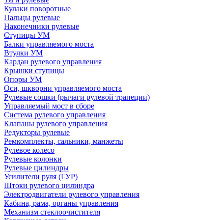
Кулаки поворотные
Пальцы рулевые
Наконечники рулевые
Ступицы УМ
Балки управляемого моста
Втулки УМ
Кардан рулевого управления
Крышки ступицы
Опоры УМ
Оси, шкворни управляемого моста
Рулевые сошки (рычаги рулевой трапеции)
Управляемый мост в сборе
Система рулевого управления
Клапаны рулевого управления
Редукторы рулевые
Ремкомплекты, сальники, манжеты
Рулевое колесо
Рулевые колонки
Рулевые цилиндры
Усилители руля (ГУР)
Штоки рулевого цилиндра
Электродвигатели рулевого управления
Кабина, рама, органы управления
Механизм стеклоочистителя