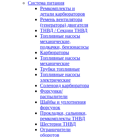
Система питания
Ремкомплекты и
детали карбюраторов
Ремень вентилятора
(генератора) двигателя
ТНВД / Секции ТНВД
Топливные насосы
механические,
подкачки, бензонасосы
Карбюраторы
Топливные насосы
механические
Трубки топливные
Топливные насосы
электрические
Соленоид карбюратора
Форсунки/
распылители
Шайбы и уплотнения
форсунок
Прокладки, сальники,
ремкомплекты ТНВД
Шестерни ТНВД
Ограничители
оборотов