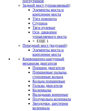
погрузчиков
Задний мост (управляемый)
Элементы моста и
крепление моста
Узел поворота
Ступица
Тяги рулевые
Оси, шкворни
управляемого моста
+ ЕЩЕ 1
Передний мост (ведущий)
Элементы моста и
крепление моста
Кривошипно-шатунный
механизм двигателя
Поршни двигателя
Поршневые пальцы,
стопорные кольца
Кольца поршневые
Гильзы двигателя
Коленвалы
Вкладыши коренные
Полукольца коленвала
Звездочки, шестерни
коленвала