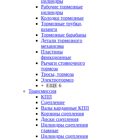
цилиндры
Рабочие тормозные
цилиндры
Колодки тормозные
Тормозные трубки,
шланги
Тормозные барабаны
Детали тормозного
механизма
Пластины
фрикционные
Рычаги стояночного
тормоза
Тросы, тормоза
Электротормоз
+ ЕЩЕ 6
Трансмиссия
КПП
Сцепление
Валы карданные КПП
Корзины сцепления
Диски сцепления
Цилиндры сцепления
главные
Цилиндры сцепления