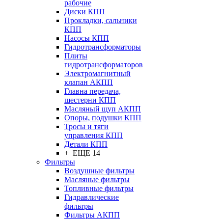
рабочие
Диски КПП
Прокладки, сальники
КПП
Насосы КПП
Гидротрансформаторы
Плиты
гидротрансформаторов
Электромагнитный
клапан АКПП
Главна передача,
шестерни КПП
Масляный щуп АКПП
Опоры, подушки КПП
Тросы и тяги
управления КПП
Детали КПП
+ ЕЩЕ 14
Фильтры
Воздушные фильтры
Масляные фильтры
Топливные фильтры
Гидравлические
фильтры
Фильтры АКПП