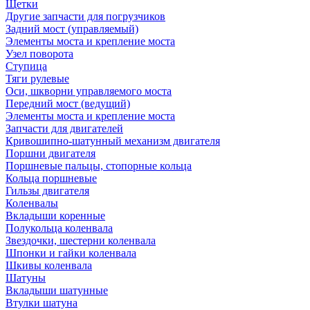
Щетки
Другие запчасти для погрузчиков
Задний мост (управляемый)
Элементы моста и крепление моста
Узел поворота
Ступица
Тяги рулевые
Оси, шкворни управляемого моста
Передний мост (ведущий)
Элементы моста и крепление моста
Запчасти для двигателей
Кривошипно-шатунный механизм двигателя
Поршни двигателя
Поршневые пальцы, стопорные кольца
Кольца поршневые
Гильзы двигателя
Коленвалы
Вкладыши коренные
Полукольца коленвала
Звездочки, шестерни коленвала
Шпонки и гайки коленвала
Шкивы коленвала
Шатуны
Вкладыши шатунные
Втулки шатуна