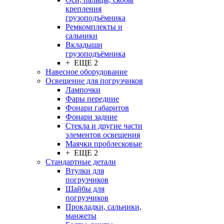
крепления
грузоподъёмника
Ремкомплекты и
сальники
Вкладыши
грузоподъёмника
+ ЕЩЕ 2
Навесное оборудование
Освещение для погрузчиков
Лампочки
Фары передние
Фонари габаритов
Фонари задние
Стекла и другие части
элементов освещения
Маячки проблесковые
+ ЕЩЕ 2
Стандартные детали
Втулки для
погрузчиков
Шайбы для
погрузчиков
Прокладки, сальники,
манжеты