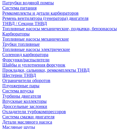
Патрубки водяной помпы
Система питания
Ремкомплекты и детали карбюраторов
Ремень вентилятора (генератора) двигателя
ТНВД / Секции ТНВД
Топливные насосы механические, подкачки, бензонасосы
Карбюраторы
Топливные насосы механические
Трубки топливные
Топливные насосы электрические
Соленоид карбюратора
Форсунки/распылители
Шайбы и уплотнения форсунок
Прокладки, сальники, ремкомплекты ТНВД
Шестерни ТНВД
Ограничители оборотов
Плунжерные пары
Система впуска
Турбины двигателя
Впускные коллекторы
Дроссельные заслонки
Охладители турбокомпрессоров
Система смазки двигателя
Детали масляного насоса
Масляные щупы