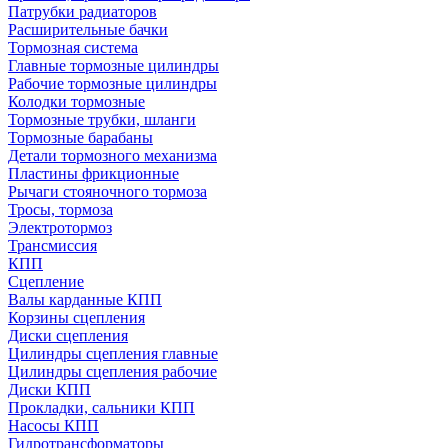
Патрубки радиаторов
Расширительные бачки
Тормозная система
Главные тормозные цилиндры
Рабочие тормозные цилиндры
Колодки тормозные
Тормозные трубки, шланги
Тормозные барабаны
Детали тормозного механизма
Пластины фрикционные
Рычаги стояночного тормоза
Тросы, тормоза
Электротормоз
Трансмиссия
КПП
Сцепление
Валы карданные КПП
Корзины сцепления
Диски сцепления
Цилиндры сцепления главные
Цилиндры сцепления рабочие
Диски КПП
Прокладки, сальники КПП
Насосы КПП
Гидротрансформаторы