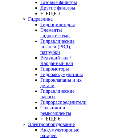
Газовые фильтры
Другие фильтры
+ ЕЩЕ 3
Гидравлика
Гидроцилиндры
Элементы
гидросистемы
Гидравлические
шланги (РВД),
патрубки
Ведущий вал /
Карданный вал
Гидромоторы
Гидроаккумуляторы
Гидроклапаны и их
детали
Гидравлические
насосы
Гидрораспределители
Сальники и
ремкомплекты
+ ЕЩЕ 6
Электрооборудование
Аккумулятороные
батареи