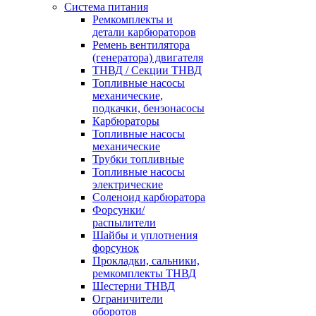
Система питания
Ремкомплекты и
детали карбюраторов
Ремень вентилятора
(генератора) двигателя
ТНВД / Секции ТНВД
Топливные насосы
механические,
подкачки, бензонасосы
Карбюраторы
Топливные насосы
механические
Трубки топливные
Топливные насосы
электрические
Соленоид карбюратора
Форсунки/
распылители
Шайбы и уплотнения
форсунок
Прокладки, сальники,
ремкомплекты ТНВД
Шестерни ТНВД
Ограничители
оборотов