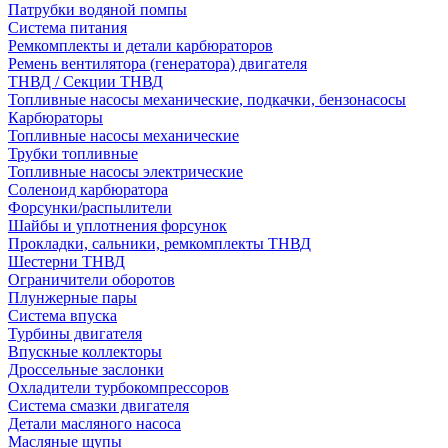
Патрубки водяной помпы
Система питания
Ремкомплекты и детали карбюраторов
Ремень вентилятора (генератора) двигателя
ТНВД / Секции ТНВД
Топливные насосы механические, подкачки, бензонасосы
Карбюраторы
Топливные насосы механические
Трубки топливные
Топливные насосы электрические
Соленоид карбюратора
Форсунки/распылители
Шайбы и уплотнения форсунок
Прокладки, сальники, ремкомплекты ТНВД
Шестерни ТНВД
Ограничители оборотов
Плунжерные пары
Система впуска
Турбины двигателя
Впускные коллекторы
Дроссельные заслонки
Охладители турбокомпрессоров
Система смазки двигателя
Детали масляного насоса
Масляные щупы