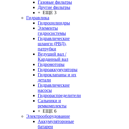
Газовые фильтры
Другие фильтры
+ ЕЩЕ 3
Гидравлика
Гидроцилиндры
Элементы
гидросистемы
Гидравлические
шланги (РВД),
патрубки
Ведущий вал /
Карданный вал
Гидромоторы
Гидроаккумуляторы
Гидроклапаны и их
детали
Гидравлические
насосы
Гидрораспределители
Сальники и
ремкомплекты
+ ЕЩЕ 6
Электрооборудование
Аккумулятороные
батареи