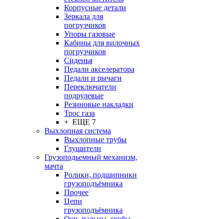
Корпусные детали
Зеркала для
погрузчиков
Упоры газовые
Кабины для вилочных
погрузчиков
Сиденья
Педали акселератора
Педали и рычаги
Переключатели
подрулевые
Резиновые накладки
Трос газа
+ ЕЩЕ 7
Выхлопная система
Выхлопные трубы
Глушители
Грузоподьемный механизм,
мачта
Ролики, подшипники
грузоподъёмника
Прочее
Цепи
грузоподъёмника
Оси, пальцы, скобы