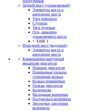
погрузчиков
Задний мост (управляемый)
Элементы моста и
крепление моста
Узел поворота
Ступица
Тяги рулевые
Оси, шкворни
управляемого моста
+ ЕЩЕ 1
Передний мост (ведущий)
Элементы моста и
крепление моста
Кривошипно-шатунный
механизм двигателя
Поршни двигателя
Поршневые пальцы,
стопорные кольца
Кольца поршневые
Гильзы двигателя
Коленвалы
Вкладыши коренные
Полукольца коленвала
Звездочки, шестерни
коленвала