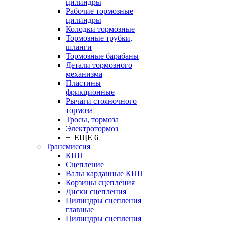
цилиндры
Рабочие тормозные
цилиндры
Колодки тормозные
Тормозные трубки,
шланги
Тормозные барабаны
Детали тормозного
механизма
Пластины
фрикционные
Рычаги стояночного
тормоза
Тросы, тормоза
Электротормоз
+ ЕЩЕ 6
Трансмиссия
КПП
Сцепление
Валы карданные КПП
Корзины сцепления
Диски сцепления
Цилиндры сцепления
главные
Цилиндры сцепления