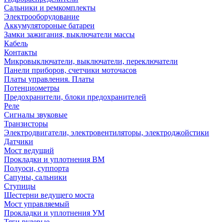
Сальники и ремкомплекты
Электрооборудование
Аккумулятороные батареи
Замки зажигания, выключатели массы
Кабель
Контакты
Микровыключатели, выключатели, переключатели
Панели приборов, счетчики моточасов
Платы управления. Платы
Потенциометры
Предохранители, блоки предохранителей
Реле
Сигналы звуковые
Транзисторы
Электродвигатели, электровентиляторы, электроджойстики
Датчики
Мост ведущий
Прокладки и уплотнения ВМ
Полуоси, суппорта
Сапуны, сальники
Ступицы
Шестерни ведущего моста
Мост управляемый
Прокладки и уплотнения УМ
Тяги рулевые