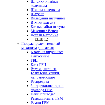
Шпонки и гайки
коленвала
Шкивы коленвала
Шатуны
Вкладыши шатунные
Втулки шатуна
Болты, гайки шатуна
Маховик / Венец
Детали маховика
+ ЕЩЕ 12
Газораспределительный
механизм двигателя
Клапаны впускные/
выпускные
ГБЦ
Болт ГБЦ
Втулки, штанги,
толкатели, чашки,
направляющие
Распредвал
Звездочки/шестерни
привода ГРМ
Цепи привода/
Ремкомплекты ГРМ
Ремни ГРМ