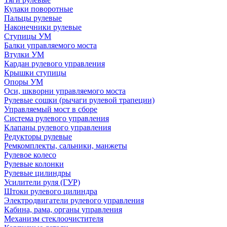
Кулаки поворотные
Пальцы рулевые
Наконечники рулевые
Ступицы УМ
Балки управляемого моста
Втулки УМ
Кардан рулевого управления
Крышки ступицы
Опоры УМ
Оси, шкворни управляемого моста
Рулевые сошки (рычаги рулевой трапеции)
Управляемый мост в сборе
Система рулевого управления
Клапаны рулевого управления
Редукторы рулевые
Ремкомплекты, сальники, манжеты
Рулевое колесо
Рулевые колонки
Рулевые цилиндры
Усилители руля (ГУР)
Штоки рулевого цилиндра
Электродвигатели рулевого управления
Кабина, рама, органы управления
Механизм стеклоочистителя