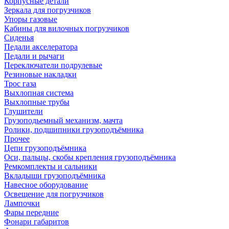
Корпусные детали
Зеркала для погрузчиков
Упоры газовые
Кабины для вилочных погрузчиков
Сиденья
Педали акселератора
Педали и рычаги
Переключатели подрулевые
Резиновые накладки
Трос газа
Выхлопная система
Выхлопные трубы
Глушители
Грузоподьемный механизм, мачта
Ролики, подшипники грузоподъёмника
Прочее
Цепи грузоподъёмника
Оси, пальцы, скобы крепления грузоподъёмника
Ремкомплекты и сальники
Вкладыши грузоподъёмника
Навесное оборудование
Освещение для погрузчиков
Лампочки
Фары передние
Фонари габаритов