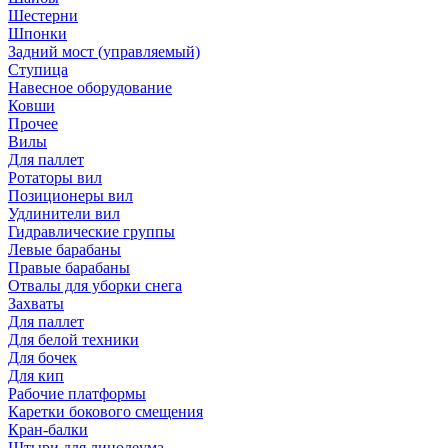
Шестерни
Шпонки
Задний мост (управляемый)
Ступица
Навесное оборудование
Ковши
Прочее
Вилы
Для паллет
Ротаторы вил
Позиционеры вил
Удлинители вил
Гидравлические группы
Левые барабаны
Правые барабаны
Отвалы для уборки снега
Захваты
Для паллет
Для белой техники
Для бочек
Для кип
Рабочие платформы
Каретки бокового смещения
Кран-балки
Штыри для линолеума