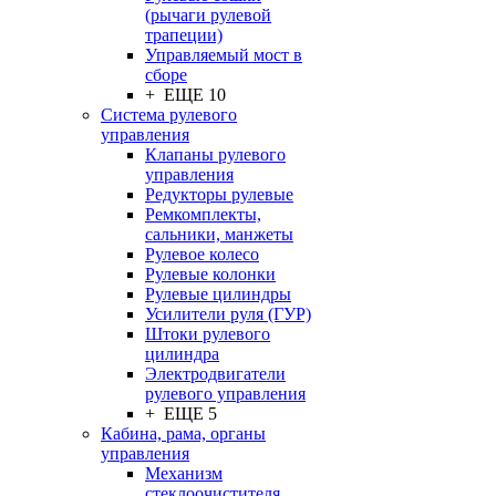
(рычаги рулевой
трапеции)
Управляемый мост в
сборе
+ ЕЩЕ 10
Система рулевого
управления
Клапаны рулевого
управления
Редукторы рулевые
Ремкомплекты,
сальники, манжеты
Рулевое колесо
Рулевые колонки
Рулевые цилиндры
Усилители руля (ГУР)
Штоки рулевого
цилиндра
Электродвигатели
рулевого управления
+ ЕЩЕ 5
Кабина, рама, органы
управления
Механизм
стеклоочистителя