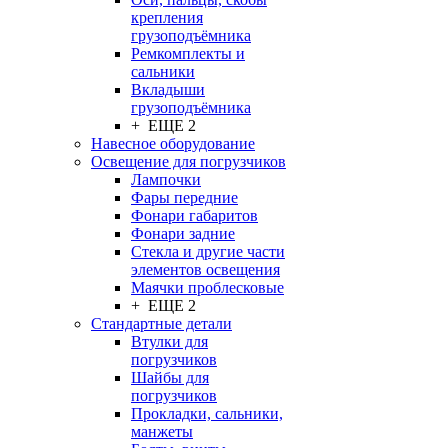
крепления
грузоподъёмника
Ремкомплекты и
сальники
Вкладыши
грузоподъёмника
+ ЕЩЕ 2
Навесное оборудование
Освещение для погрузчиков
Лампочки
Фары передние
Фонари габаритов
Фонари задние
Стекла и другие части
элементов освещения
Маячки проблесковые
+ ЕЩЕ 2
Стандартные детали
Втулки для
погрузчиков
Шайбы для
погрузчиков
Прокладки, сальники,
манжеты