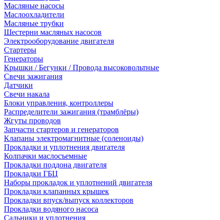
Масляные насосы
Маслоохладители
Масляные трубки
Шестерни масляных насосов
Электрооборудование двигателя
Стартеры
Генераторы
Крышки / Бегунки / Провода высоковольтные
Свечи зажигания
Датчики
Свечи накала
Блоки управления, контроллеры
Распределители зажигания (трамблёры)
Жгуты проводов
Запчасти стартеров и генераторов
Клапаны электромагнитные (соленоиды)
Прокладки и уплотнения двигателя
Колпачки маслосъемные
Прокладки поддона двигателя
Прокладки ГБЦ
Наборы прокладок и уплотнений двигателя
Прокладки клапанных крышек
Прокладки впуск/выпуск коллекторов
Прокладки водяного насоса
Сальники и уплотнения