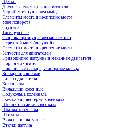
Щетки
Другие запчасти для погрузчиков
Задний мост (управляемый)
Элементы моста и крепление моста
Узел поворота
Ступица
Тяги рулевые
Оси, шкворни управляемого моста
Передний мост (ведущий)
Элементы моста и крепление моста
Запчасти для двигателей
Кривошипно-шатунный механизм двигателя
Поршни двигателя
Поршневые пальцы, стопорные кольца
Кольца поршневые
Гильзы двигателя
Коленвалы
Вкладыши коренные
Полукольца коленвала
Звездочки, шестерни коленвала
Шпонки и гайки коленвала
Шкивы коленвала
Шатуны
Вкладыши шатунные
Втулки шатуна