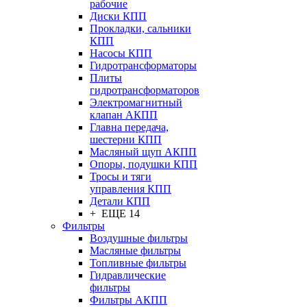
рабочие
Диски КПП
Прокладки, сальники
КПП
Насосы КПП
Гидротрансформаторы
Плиты
гидротрансформаторов
Электромагнитный
клапан АКПП
Главна передача,
шестерни КПП
Масляный щуп АКПП
Опоры, подушки КПП
Тросы и тяги
управления КПП
Детали КПП
+ ЕЩЕ 14
Фильтры
Воздушные фильтры
Масляные фильтры
Топливные фильтры
Гидравлические
фильтры
Фильтры АКПП