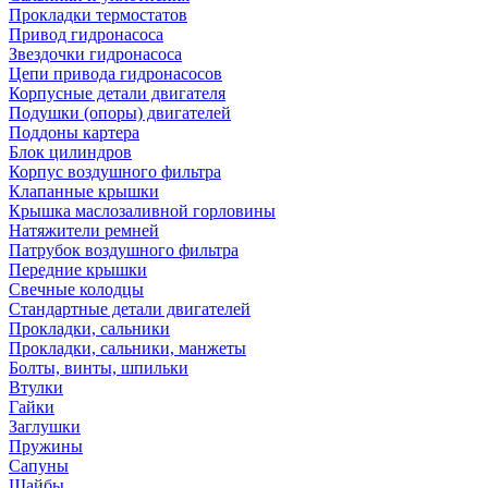
Прокладки термостатов
Привод гидронасоса
Звездочки гидронасоса
Цепи привода гидронасосов
Корпусные детали двигателя
Подушки (опоры) двигателей
Поддоны картера
Блок цилиндров
Корпус воздушного фильтра
Клапанные крышки
Крышка маслозаливной горловины
Натяжители ремней
Патрубок воздушного фильтра
Передние крышки
Свечные колодцы
Стандартные детали двигателей
Прокладки, сальники
Прокладки, сальники, манжеты
Болты, винты, шпильки
Втулки
Гайки
Заглушки
Пружины
Сапуны
Шайбы