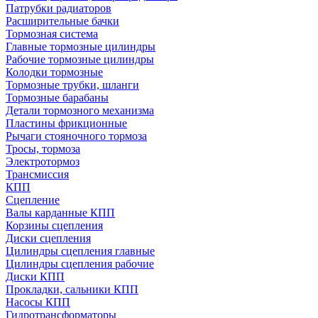
Патрубки радиаторов
Расширительные бачки
Тормозная система
Главные тормозные цилиндры
Рабочие тормозные цилиндры
Колодки тормозные
Тормозные трубки, шланги
Тормозные барабаны
Детали тормозного механизма
Пластины фрикционные
Рычаги стояночного тормоза
Тросы, тормоза
Электротормоз
Трансмиссия
КПП
Сцепление
Валы карданные КПП
Корзины сцепления
Диски сцепления
Цилиндры сцепления главные
Цилиндры сцепления рабочие
Диски КПП
Прокладки, сальники КПП
Насосы КПП
Гидротрансформаторы