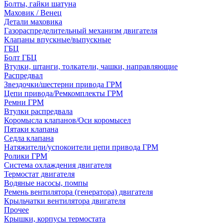
Болты, гайки шатуна
Маховик / Венец
Детали маховика
Газораспределительный механизм двигателя
Клапаны впускные/выпускные
ГБЦ
Болт ГБЦ
Втулки, штанги, толкатели, чашки, направляющие
Распредвал
Звездочки/шестерни привода ГРМ
Цепи привода/Ремкомплекты ГРМ
Ремни ГРМ
Втулки распредвала
Коромысла клапанов/Оси коромысел
Пятаки клапана
Седла клапана
Натяжители/успокоители цепи привода ГРМ
Ролики ГРМ
Система охлаждения двигателя
Термостат двигателя
Водяные насосы, помпы
Ремень вентилятора (генератора) двигателя
Крыльчатки вентилятора двигателя
Прочее
Крышки, корпусы термостата