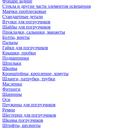
Фонари задние
Стекла и другие части элементов освещения
Маячки проблесковые
Стандартные детали
Втулки для погрузчиков
Шайбы для погрузчиков
Прокладки, сальники, манжеты
Болты, винты
Пальцы
Гайки для погрузчиков
Крышки, пробки
Подшипники
Шпильки
Шкивы
Кронштейны, крепление, хомуты
Шланги, патрубки, трубки
Масленки
Фитинги
Шарниры
Оси
Пружины для погрузчиков
Ремни
Шестерни для погрузчиков
Шкивы погрузчиков
Штифты, шплинты