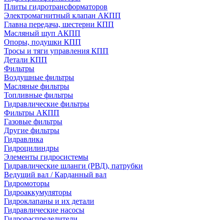
Плиты гидротрансформаторов
Электромагнитный клапан АКПП
Главна передача, шестерни КПП
Масляный щуп АКПП
Опоры, подушки КПП
Тросы и тяги управления КПП
Детали КПП
Фильтры
Воздушные фильтры
Масляные фильтры
Топливные фильтры
Гидравлические фильтры
Фильтры АКПП
Газовые фильтры
Другие фильтры
Гидравлика
Гидроцилиндры
Элементы гидросистемы
Гидравлические шланги (РВД), патрубки
Ведущий вал / Карданный вал
Гидромоторы
Гидроаккумуляторы
Гидроклапаны и их детали
Гидравлические насосы
Гидрораспределители