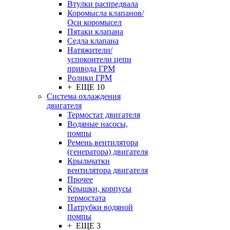
Втулки распредвала
Коромысла клапанов/
Оси коромысел
Пятаки клапана
Седла клапана
Натяжители/
успокоители цепи
привода ГРМ
Ролики ГРМ
+ ЕЩЕ 10
Система охлаждения
двигателя
Термостат двигателя
Водяные насосы,
помпы
Ремень вентилятора
(генератора) двигателя
Крыльчатки
вентилятора двигателя
Прочее
Крышки, корпусы
термостата
Патрубки водяной
помпы
+ ЕЩЕ 3