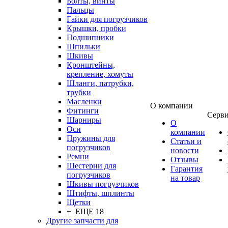
Болты, винты
Пальцы
Гайки для погрузчиков
Крышки, пробки
Подшипники
Шпильки
Шкивы
Кронштейны,
крепление, хомуты
Шланги, патрубки,
трубки
Масленки
О компании
Фитинги
Серв
Шарниры
О
Оси
компании
Пружины для
Статьи и
погрузчиков
новости
Ремни
Отзывы
Шестерни для
Гарантия
погрузчиков
на товар
Шкивы погрузчиков
Штифты, шплинты
Щетки
+ ЕЩЕ 18
Другие запчасти для