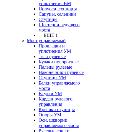
уплотнения ВМ
Полуоси, суппорта
Сапуны, сальники
Ступицы
Шестерни ведущего
моста
+ ЕЩЕ 1
Мост управляемый
Прокладки и
уплотнения УМ
Тяги рулевые
Кулаки поворотные
Пальцы рулевые
Наконечники рулевые
Ступицы УМ
Балки управляемого
моста
Втулки УМ
Кардан рулевого
управления
Крышки ступицы
Опоры УМ
Оси, шкворни
управляемого моста
Рулевые сошки