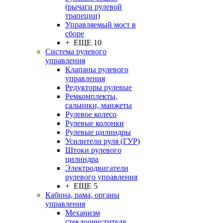
(рычаги рулевой
трапеции)
Управляемый мост в
сборе
+ ЕЩЕ 10
Система рулевого
управления
Клапаны рулевого
управления
Редукторы рулевые
Ремкомплекты,
сальники, манжеты
Рулевое колесо
Рулевые колонки
Рулевые цилиндры
Усилители руля (ГУР)
Штоки рулевого
цилиндра
Электродвигатели
рулевого управления
+ ЕЩЕ 5
Кабина, рама, органы
управления
Механизм
стеклоочистителя