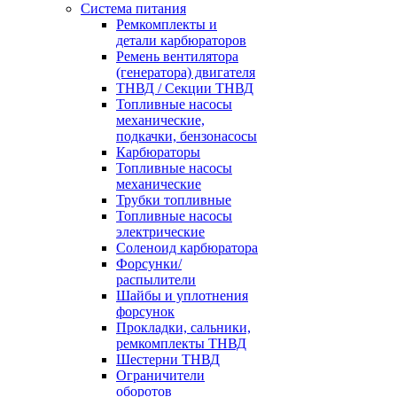
Система питания
Ремкомплекты и
детали карбюраторов
Ремень вентилятора
(генератора) двигателя
ТНВД / Секции ТНВД
Топливные насосы
механические,
подкачки, бензонасосы
Карбюраторы
Топливные насосы
механические
Трубки топливные
Топливные насосы
электрические
Соленоид карбюратора
Форсунки/
распылители
Шайбы и уплотнения
форсунок
Прокладки, сальники,
ремкомплекты ТНВД
Шестерни ТНВД
Ограничители
оборотов