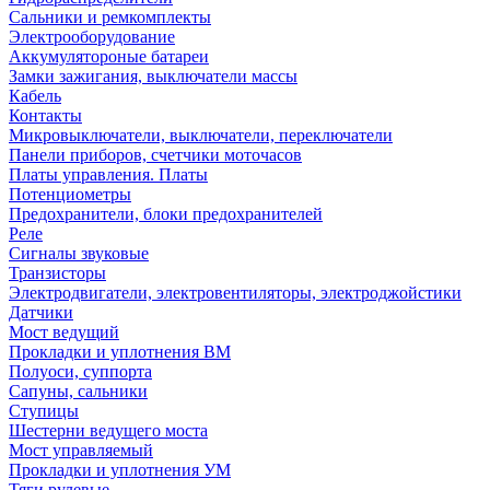
Сальники и ремкомплекты
Электрооборудование
Аккумулятороные батареи
Замки зажигания, выключатели массы
Кабель
Контакты
Микровыключатели, выключатели, переключатели
Панели приборов, счетчики моточасов
Платы управления. Платы
Потенциометры
Предохранители, блоки предохранителей
Реле
Сигналы звуковые
Транзисторы
Электродвигатели, электровентиляторы, электроджойстики
Датчики
Мост ведущий
Прокладки и уплотнения ВМ
Полуоси, суппорта
Сапуны, сальники
Ступицы
Шестерни ведущего моста
Мост управляемый
Прокладки и уплотнения УМ
Тяги рулевые