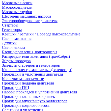
Масляные насосы
Маслоохладители
Масляные трубки
Шестерни масляных насосов
Электрооборудование двигателя
Стартеры
Генераторы
Крышки / Бегунки / Провода высоковольтные
Свечи зажигания
Датчики
Свечи накала
Блоки управления, контроллеры
Распределители зажигания (трамблёры)
Жгуты проводов
Запчасти стартеров и генераторов
Клапаны электромагнитные (соленоиды)
Прокладки и уплотнения двигателя
Колпачки маслосъемные
Прокладки поддона двигателя
Прокладки ГБЦ
Наборы прокладок и уплотнений двигателя
Прокладки клапанных крышек
Прокладки впуск/выпуск коллекторов
Прокладки водяного насоса
Сальники и уплотнения