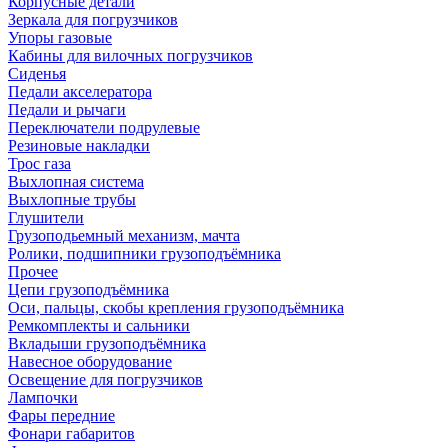
Корпусные детали
Зеркала для погрузчиков
Упоры газовые
Кабины для вилочных погрузчиков
Сиденья
Педали акселератора
Педали и рычаги
Переключатели подрулевые
Резиновые накладки
Трос газа
Выхлопная система
Выхлопные трубы
Глушители
Грузоподьемный механизм, мачта
Ролики, подшипники грузоподъёмника
Прочее
Цепи грузоподъёмника
Оси, пальцы, скобы крепления грузоподъёмника
Ремкомплекты и сальники
Вкладыши грузоподъёмника
Навесное оборудование
Освещение для погрузчиков
Лампочки
Фары передние
Фонари габаритов