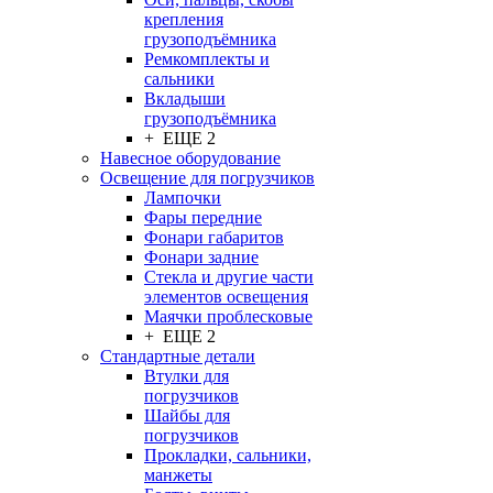
крепления
грузоподъёмника
Ремкомплекты и
сальники
Вкладыши
грузоподъёмника
+ ЕЩЕ 2
Навесное оборудование
Освещение для погрузчиков
Лампочки
Фары передние
Фонари габаритов
Фонари задние
Стекла и другие части
элементов освещения
Маячки проблесковые
+ ЕЩЕ 2
Стандартные детали
Втулки для
погрузчиков
Шайбы для
погрузчиков
Прокладки, сальники,
манжеты