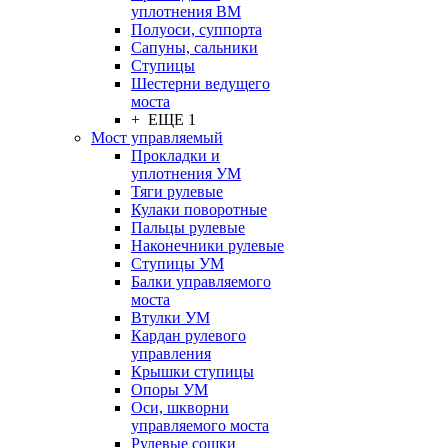
уплотнения ВМ
Полуоси, суппорта
Сапуны, сальники
Ступицы
Шестерни ведущего
моста
+ ЕЩЕ 1
Мост управляемый
Прокладки и
уплотнения УМ
Тяги рулевые
Кулаки поворотные
Пальцы рулевые
Наконечники рулевые
Ступицы УМ
Балки управляемого
моста
Втулки УМ
Кардан рулевого
управления
Крышки ступицы
Опоры УМ
Оси, шкворни
управляемого моста
Рулевые сошки