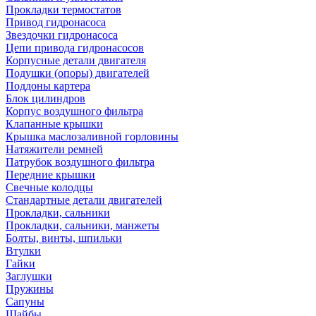
Прокладки термостатов
Привод гидронасоса
Звездочки гидронасоса
Цепи привода гидронасосов
Корпусные детали двигателя
Подушки (опоры) двигателей
Поддоны картера
Блок цилиндров
Корпус воздушного фильтра
Клапанные крышки
Крышка маслозаливной горловины
Натяжители ремней
Патрубок воздушного фильтра
Передние крышки
Свечные колодцы
Стандартные детали двигателей
Прокладки, сальники
Прокладки, сальники, манжеты
Болты, винты, шпильки
Втулки
Гайки
Заглушки
Пружины
Сапуны
Шайбы