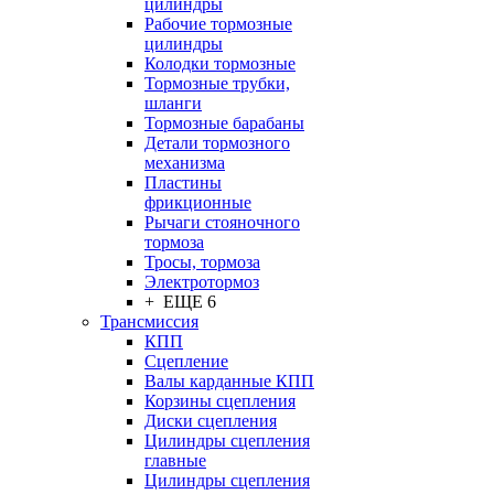
цилиндры
Рабочие тормозные
цилиндры
Колодки тормозные
Тормозные трубки,
шланги
Тормозные барабаны
Детали тормозного
механизма
Пластины
фрикционные
Рычаги стояночного
тормоза
Тросы, тормоза
Электротормоз
+ ЕЩЕ 6
Трансмиссия
КПП
Сцепление
Валы карданные КПП
Корзины сцепления
Диски сцепления
Цилиндры сцепления
главные
Цилиндры сцепления