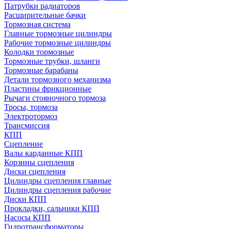
Патрубки радиаторов
Расширительные бачки
Тормозная система
Главные тормозные цилиндры
Рабочие тормозные цилиндры
Колодки тормозные
Тормозные трубки, шланги
Тормозные барабаны
Детали тормозного механизма
Пластины фрикционные
Рычаги стояночного тормоза
Тросы, тормоза
Электротормоз
Трансмиссия
КПП
Сцепление
Валы карданные КПП
Корзины сцепления
Диски сцепления
Цилиндры сцепления главные
Цилиндры сцепления рабочие
Диски КПП
Прокладки, сальники КПП
Насосы КПП
Гидротрансформаторы