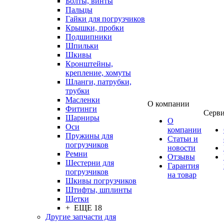
Болты, винты
Пальцы
Гайки для погрузчиков
Крышки, пробки
Подшипники
Шпильки
Шкивы
Кронштейны,
крепление, хомуты
Шланги, патрубки,
трубки
Масленки
О компании
Фитинги
Серв
Шарниры
О
Оси
компании
Пружины для
Статьи и
погрузчиков
новости
Ремни
Отзывы
Шестерни для
Гарантия
погрузчиков
на товар
Шкивы погрузчиков
Штифты, шплинты
Щетки
+ ЕЩЕ 18
Другие запчасти для