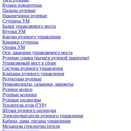
Кулаки поворотные
Пальцы рулевые
Наконечники рулевые
Ступицы УМ
Балки управляемого моста
Втулки УМ
Кардан рулевого управления
Крышки ступицы
Опоры УМ
Оси, шкворни управляемого моста
Рулевые сошки (рычаги рулевой трапеции)
Управляемый мост в сборе
Система рулевого управления
Клапаны рулевого управления
Редукторы рулевые
Ремкомплекты, сальники, манжеты
Рулевое колесо
Рулевые колонки
Рулевые цилиндры
Усилители руля (ГУР)
Штоки рулевого цилиндра
Электродвигатели рулевого управления
Кабина, рама, органы управления
Механизм стеклоочистителя