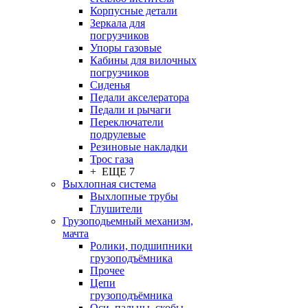
Корпусные детали
Зеркала для
погрузчиков
Упоры газовые
Кабины для вилочных
погрузчиков
Сиденья
Педали акселератора
Педали и рычаги
Переключатели
подрулевые
Резиновые накладки
Трос газа
+ ЕЩЕ 7
Выхлопная система
Выхлопные трубы
Глушители
Грузоподьемный механизм,
мачта
Ролики, подшипники
грузоподъёмника
Прочее
Цепи
грузоподъёмника
Оси, пальцы, скобы