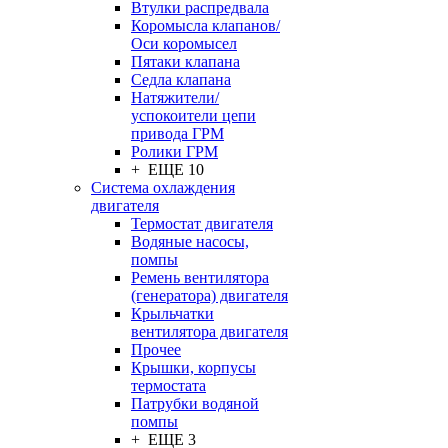
Втулки распредвала
Коромысла клапанов/
Оси коромысел
Пятаки клапана
Седла клапана
Натяжители/
успокоители цепи
привода ГРМ
Ролики ГРМ
+ ЕЩЕ 10
Система охлаждения
двигателя
Термостат двигателя
Водяные насосы,
помпы
Ремень вентилятора
(генератора) двигателя
Крыльчатки
вентилятора двигателя
Прочее
Крышки, корпусы
термостата
Патрубки водяной
помпы
+ ЕЩЕ 3