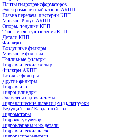
Плиты гидротрансформаторов
Электромагнитный клапан АКПП
Главна передача, шестерни КПП
Масляный щуп АКПП
Опоры, подушки КПП
Тросы и тяги управления КПП
Детали КПП
Фильтры
Воздушные фильтры
Масляные фильтры
Топливные фильтры
Гидравлические фильтры
Фильтры АКПП
Газовые фильтры
Другие фильтры
Гидравлика
Гидроцилиндры
Элементы гидросистемы
Гидравлические шланги (РВД), патрубки
Ведущий вал / Карданный вал
Гидромоторы
Гидроаккумуляторы
Гидроклапаны и их детали
Гидравлические насосы
Гидрораспределители