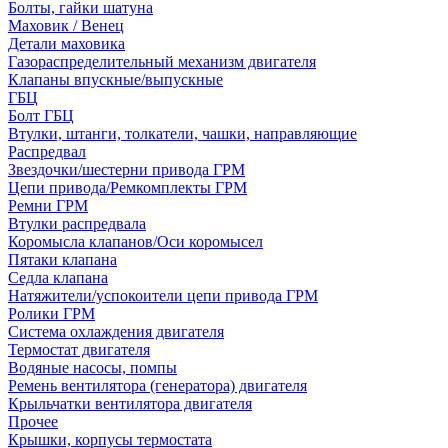
Болты, гайки шатуна
Маховик / Венец
Детали маховика
Газораспределительный механизм двигателя
Клапаны впускные/выпускные
ГБЦ
Болт ГБЦ
Втулки, штанги, толкатели, чашки, направляющие
Распредвал
Звездочки/шестерни привода ГРМ
Цепи привода/Ремкомплекты ГРМ
Ремни ГРМ
Втулки распредвала
Коромысла клапанов/Оси коромысел
Пятаки клапана
Седла клапана
Натяжители/успокоители цепи привода ГРМ
Ролики ГРМ
Система охлаждения двигателя
Термостат двигателя
Водяные насосы, помпы
Ремень вентилятора (генератора) двигателя
Крыльчатки вентилятора двигателя
Прочее
Крышки, корпусы термостата