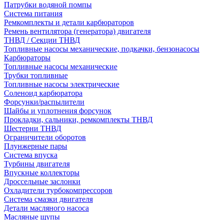
Патрубки водяной помпы
Система питания
Ремкомплекты и детали карбюраторов
Ремень вентилятора (генератора) двигателя
ТНВД / Секции ТНВД
Топливные насосы механические, подкачки, бензонасосы
Карбюраторы
Топливные насосы механические
Трубки топливные
Топливные насосы электрические
Соленоид карбюратора
Форсунки/распылители
Шайбы и уплотнения форсунок
Прокладки, сальники, ремкомплекты ТНВД
Шестерни ТНВД
Ограничители оборотов
Плунжерные пары
Система впуска
Турбины двигателя
Впускные коллекторы
Дроссельные заслонки
Охладители турбокомпрессоров
Система смазки двигателя
Детали масляного насоса
Масляные щупы