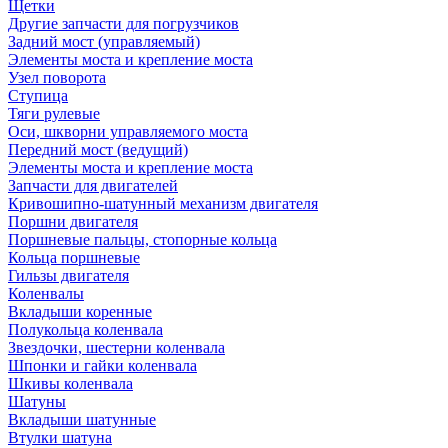
Щетки
Другие запчасти для погрузчиков
Задний мост (управляемый)
Элементы моста и крепление моста
Узел поворота
Ступица
Тяги рулевые
Оси, шкворни управляемого моста
Передний мост (ведущий)
Элементы моста и крепление моста
Запчасти для двигателей
Кривошипно-шатунный механизм двигателя
Поршни двигателя
Поршневые пальцы, стопорные кольца
Кольца поршневые
Гильзы двигателя
Коленвалы
Вкладыши коренные
Полукольца коленвала
Звездочки, шестерни коленвала
Шпонки и гайки коленвала
Шкивы коленвала
Шатуны
Вкладыши шатунные
Втулки шатуна