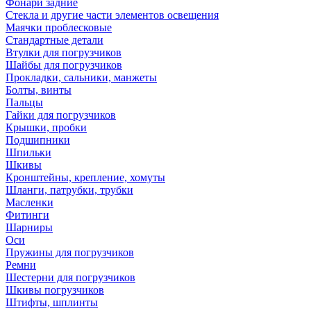
Фонари задние
Стекла и другие части элементов освещения
Маячки проблесковые
Стандартные детали
Втулки для погрузчиков
Шайбы для погрузчиков
Прокладки, сальники, манжеты
Болты, винты
Пальцы
Гайки для погрузчиков
Крышки, пробки
Подшипники
Шпильки
Шкивы
Кронштейны, крепление, хомуты
Шланги, патрубки, трубки
Масленки
Фитинги
Шарниры
Оси
Пружины для погрузчиков
Ремни
Шестерни для погрузчиков
Шкивы погрузчиков
Штифты, шплинты