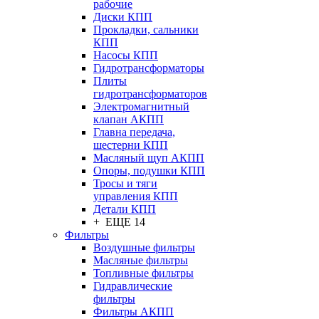
рабочие
Диски КПП
Прокладки, сальники
КПП
Насосы КПП
Гидротрансформаторы
Плиты
гидротрансформаторов
Электромагнитный
клапан АКПП
Главна передача,
шестерни КПП
Масляный щуп АКПП
Опоры, подушки КПП
Тросы и тяги
управления КПП
Детали КПП
+ ЕЩЕ 14
Фильтры
Воздушные фильтры
Масляные фильтры
Топливные фильтры
Гидравлические
фильтры
Фильтры АКПП