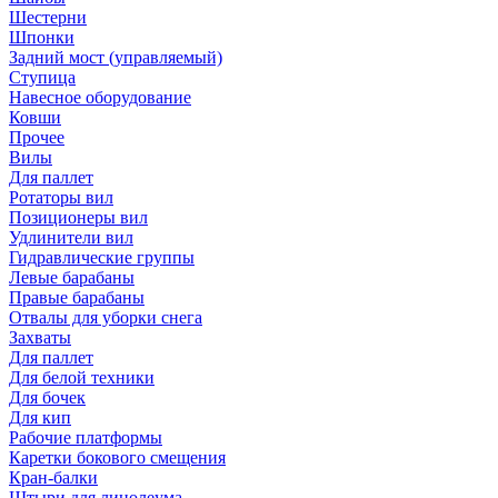
Шестерни
Шпонки
Задний мост (управляемый)
Ступица
Навесное оборудование
Ковши
Прочее
Вилы
Для паллет
Ротаторы вил
Позиционеры вил
Удлинители вил
Гидравлические группы
Левые барабаны
Правые барабаны
Отвалы для уборки снега
Захваты
Для паллет
Для белой техники
Для бочек
Для кип
Рабочие платформы
Каретки бокового смещения
Кран-балки
Штыри для линолеума