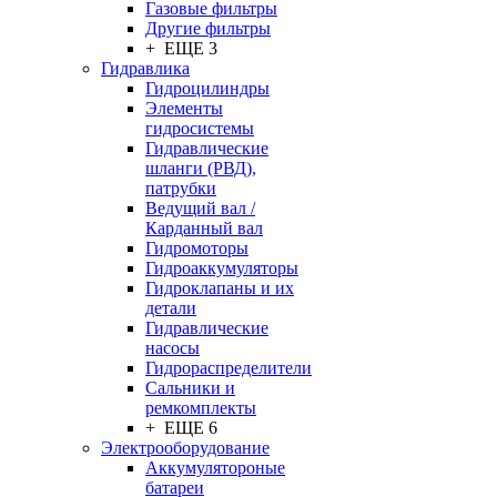
Газовые фильтры
Другие фильтры
+ ЕЩЕ 3
Гидравлика
Гидроцилиндры
Элементы
гидросистемы
Гидравлические
шланги (РВД),
патрубки
Ведущий вал /
Карданный вал
Гидромоторы
Гидроаккумуляторы
Гидроклапаны и их
детали
Гидравлические
насосы
Гидрораспределители
Сальники и
ремкомплекты
+ ЕЩЕ 6
Электрооборудование
Аккумулятороные
батареи