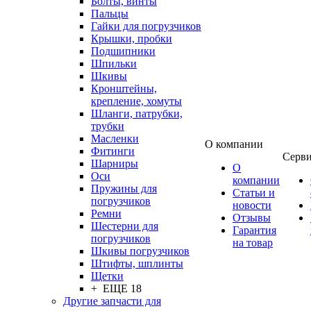
Болты, винты
Пальцы
Гайки для погрузчиков
Крышки, пробки
Подшипники
Шпильки
Шкивы
Кронштейны,
крепление, хомуты
Шланги, патрубки,
трубки
Масленки
О компании
Фитинги
Серв
Шарниры
О
Оси
компании
Пружины для
Статьи и
погрузчиков
новости
Ремни
Отзывы
Шестерни для
Гарантия
погрузчиков
на товар
Шкивы погрузчиков
Штифты, шплинты
Щетки
+ ЕЩЕ 18
Другие запчасти для