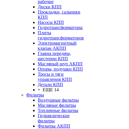
рабочие
Диски КПП
Прокладки, сальники
КПП
Насосы КПП
Гидротрансформаторы
Плиты
гидротрансформаторов
Электромагнитный
клапан АКПП
Главна передача,
шестерни КПП
Масляный щуп АКПП
Опоры, подушки КПП
Тросы и тяги
управления КПП
Детали КПП
+ ЕЩЕ 14
Фильтры
Воздушные фильтры
Масляные фильтры
Топливные фильтры
Гидравлические
фильтры
Фильтры АКПП