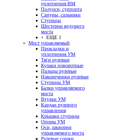
уплотнения ВМ
Полуоси, суппорта
Сапуны, сальники
Ступицы
Шестерни ведущего
моста
+ ЕЩЕ 1
Мост управляемый
Прокладки и
уплотнения УМ
Тяги рулевые
Кулаки поворотные
Пальцы рулевые
Наконечники рулевые
Ступицы УМ
Балки управляемого
моста
Втулки УМ
Кардан рулевого
управления
Крышки ступицы
Опоры УМ
Оси, шкворни
управляемого моста
Рулевые сошки