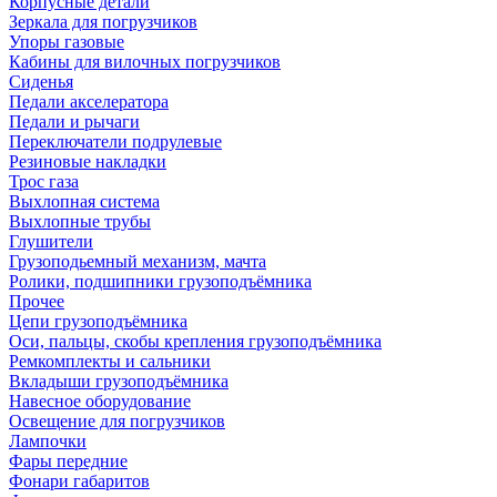
Корпусные детали
Зеркала для погрузчиков
Упоры газовые
Кабины для вилочных погрузчиков
Сиденья
Педали акселератора
Педали и рычаги
Переключатели подрулевые
Резиновые накладки
Трос газа
Выхлопная система
Выхлопные трубы
Глушители
Грузоподьемный механизм, мачта
Ролики, подшипники грузоподъёмника
Прочее
Цепи грузоподъёмника
Оси, пальцы, скобы крепления грузоподъёмника
Ремкомплекты и сальники
Вкладыши грузоподъёмника
Навесное оборудование
Освещение для погрузчиков
Лампочки
Фары передние
Фонари габаритов