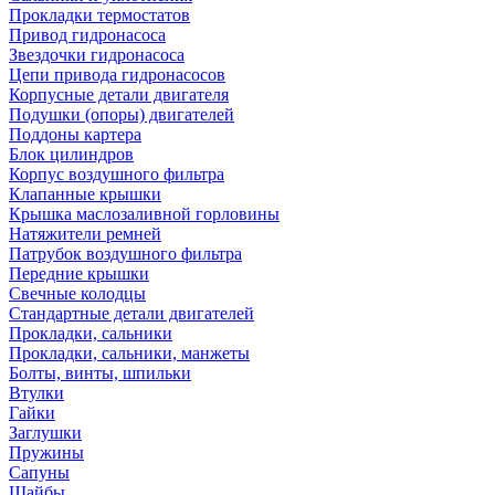
Прокладки термостатов
Привод гидронасоса
Звездочки гидронасоса
Цепи привода гидронасосов
Корпусные детали двигателя
Подушки (опоры) двигателей
Поддоны картера
Блок цилиндров
Корпус воздушного фильтра
Клапанные крышки
Крышка маслозаливной горловины
Натяжители ремней
Патрубок воздушного фильтра
Передние крышки
Свечные колодцы
Стандартные детали двигателей
Прокладки, сальники
Прокладки, сальники, манжеты
Болты, винты, шпильки
Втулки
Гайки
Заглушки
Пружины
Сапуны
Шайбы