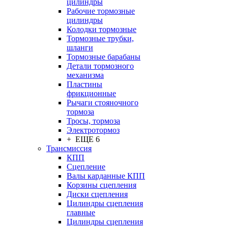
цилиндры
Рабочие тормозные
цилиндры
Колодки тормозные
Тормозные трубки,
шланги
Тормозные барабаны
Детали тормозного
механизма
Пластины
фрикционные
Рычаги стояночного
тормоза
Тросы, тормоза
Электротормоз
+ ЕЩЕ 6
Трансмиссия
КПП
Сцепление
Валы карданные КПП
Корзины сцепления
Диски сцепления
Цилиндры сцепления
главные
Цилиндры сцепления