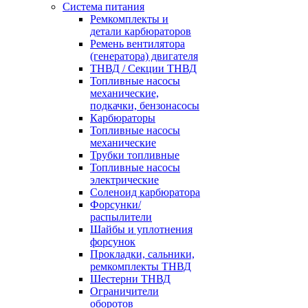
Система питания
Ремкомплекты и
детали карбюраторов
Ремень вентилятора
(генератора) двигателя
ТНВД / Секции ТНВД
Топливные насосы
механические,
подкачки, бензонасосы
Карбюраторы
Топливные насосы
механические
Трубки топливные
Топливные насосы
электрические
Соленоид карбюратора
Форсунки/
распылители
Шайбы и уплотнения
форсунок
Прокладки, сальники,
ремкомплекты ТНВД
Шестерни ТНВД
Ограничители
оборотов