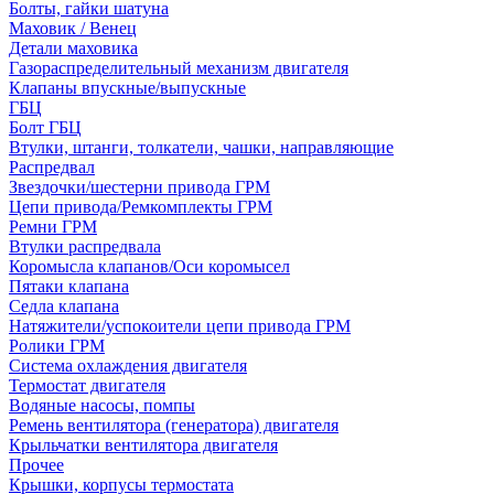
Болты, гайки шатуна
Маховик / Венец
Детали маховика
Газораспределительный механизм двигателя
Клапаны впускные/выпускные
ГБЦ
Болт ГБЦ
Втулки, штанги, толкатели, чашки, направляющие
Распредвал
Звездочки/шестерни привода ГРМ
Цепи привода/Ремкомплекты ГРМ
Ремни ГРМ
Втулки распредвала
Коромысла клапанов/Оси коромысел
Пятаки клапана
Седла клапана
Натяжители/успокоители цепи привода ГРМ
Ролики ГРМ
Система охлаждения двигателя
Термостат двигателя
Водяные насосы, помпы
Ремень вентилятора (генератора) двигателя
Крыльчатки вентилятора двигателя
Прочее
Крышки, корпусы термостата