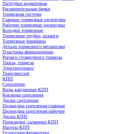
Патрубки радиаторов
Расширительные бачки
Тормозная система
Главные тормозные цилиндры
Рабочие тормозные цилиндры
Колодки тормозные
Тормозные трубки, шланги
Тормозные барабаны
Детали тормозного механизма
Пластины фрикционные
Рычаги стояночного тормоза
Тросы, тормоза
Электротормоз
Трансмиссия
КПП
Сцепление
Валы карданные КПП
Корзины сцепления
Диски сцепления
Цилиндры сцепления главные
Цилиндры сцепления рабочие
Диски КПП
Прокладки, сальники КПП
Насосы КПП
Гидротрансформаторы