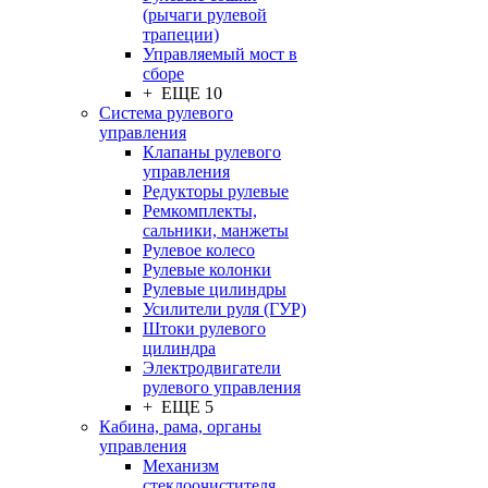
(рычаги рулевой
трапеции)
Управляемый мост в
сборе
+ ЕЩЕ 10
Система рулевого
управления
Клапаны рулевого
управления
Редукторы рулевые
Ремкомплекты,
сальники, манжеты
Рулевое колесо
Рулевые колонки
Рулевые цилиндры
Усилители руля (ГУР)
Штоки рулевого
цилиндра
Электродвигатели
рулевого управления
+ ЕЩЕ 5
Кабина, рама, органы
управления
Механизм
стеклоочистителя