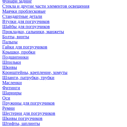
Фонари задние
Стекла и другие части элементов освещения
Маячки проблесковые
Стандартные детали
Втулки для погрузчиков
Шайбы для погрузчиков
Прокладки, сальники, манжеты
Болты, винты
Пальцы
Гайки для погрузчиков
Крышки, пробки
Подшипники
Шпильки
Шкивы
Кронштейны, крепление, хомуты
Шланги, патрубки, трубки
Масленки
Фитинги
Шарниры
Оси
Пружины для погрузчиков
Ремни
Шестерни для погрузчиков
Шкивы погрузчиков
Штифты, шплинты