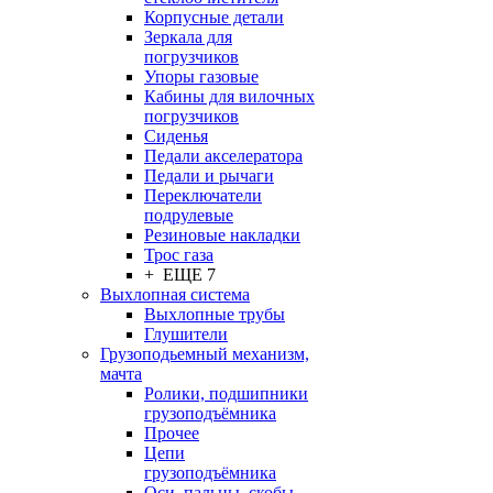
Корпусные детали
Зеркала для
погрузчиков
Упоры газовые
Кабины для вилочных
погрузчиков
Сиденья
Педали акселератора
Педали и рычаги
Переключатели
подрулевые
Резиновые накладки
Трос газа
+ ЕЩЕ 7
Выхлопная система
Выхлопные трубы
Глушители
Грузоподьемный механизм,
мачта
Ролики, подшипники
грузоподъёмника
Прочее
Цепи
грузоподъёмника
Оси, пальцы, скобы