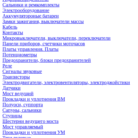
Сальники и ремкомплекты
Электрооборудование
Аккумулятороные батареи
Замки зажигания, выключатели массы
Кабель
Контакты
Микровыключатели, выключатели, переключатели
Панели приборов, счетчики моточасов
Платы управления. Платы
Потенциометры
Предохранители, блоки предохранителей
Реле
Сигналы звуковые
Транзисторы
Электродвигатели, электровентиляторы, электроджойстики
Датчики
Мост ведущий
Прокладки и уплотнения ВМ
Полуоси, суппорта
Сапуны, сальники
Ступицы
Шестерни ведущего моста
Мост управляемый
Прокладки и уплотнения УМ
Тяги рулевые