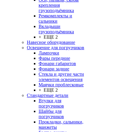
крепления
грузоподъёмника
Ремкомплекты и
сальники
Вкладыши
грузоподъёмника
+ ЕЩЕ 2
Навесное оборудование
Освещение для погрузчиков
Лампочки
Фары передние
Фонари габаритов
Фонари задние
Стекла и другие части
элементов освещения
Маячки проблесковые
+ ЕЩЕ 2
Стандартные детали
Втулки для
погрузчиков
Шайбы для
погрузчиков
Прокладки, сальники,
манжеты