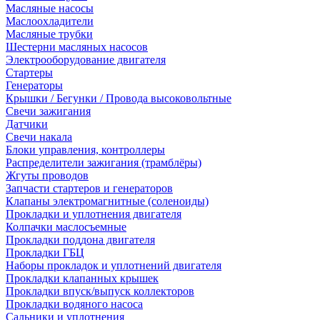
Масляные насосы
Маслоохладители
Масляные трубки
Шестерни масляных насосов
Электрооборудование двигателя
Стартеры
Генераторы
Крышки / Бегунки / Провода высоковольтные
Свечи зажигания
Датчики
Свечи накала
Блоки управления, контроллеры
Распределители зажигания (трамблёры)
Жгуты проводов
Запчасти стартеров и генераторов
Клапаны электромагнитные (соленоиды)
Прокладки и уплотнения двигателя
Колпачки маслосъемные
Прокладки поддона двигателя
Прокладки ГБЦ
Наборы прокладок и уплотнений двигателя
Прокладки клапанных крышек
Прокладки впуск/выпуск коллекторов
Прокладки водяного насоса
Сальники и уплотнения