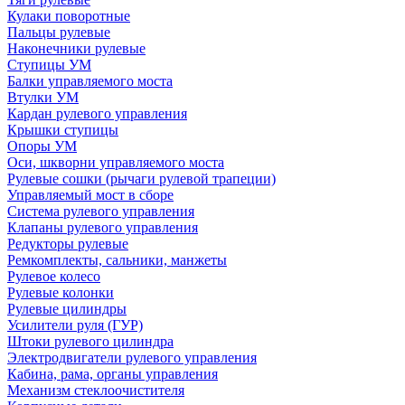
Кулаки поворотные
Пальцы рулевые
Наконечники рулевые
Ступицы УМ
Балки управляемого моста
Втулки УМ
Кардан рулевого управления
Крышки ступицы
Опоры УМ
Оси, шкворни управляемого моста
Рулевые сошки (рычаги рулевой трапеции)
Управляемый мост в сборе
Система рулевого управления
Клапаны рулевого управления
Редукторы рулевые
Ремкомплекты, сальники, манжеты
Рулевое колесо
Рулевые колонки
Рулевые цилиндры
Усилители руля (ГУР)
Штоки рулевого цилиндра
Электродвигатели рулевого управления
Кабина, рама, органы управления
Механизм стеклоочистителя