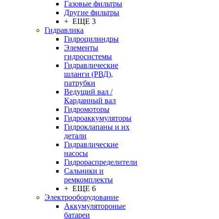
Газовые фильтры
Другие фильтры
+ ЕЩЕ 3
Гидравлика
Гидроцилиндры
Элементы
гидросистемы
Гидравлические
шланги (РВД),
патрубки
Ведущий вал /
Карданный вал
Гидромоторы
Гидроаккумуляторы
Гидроклапаны и их
детали
Гидравлические
насосы
Гидрораспределители
Сальники и
ремкомплекты
+ ЕЩЕ 6
Электрооборудование
Аккумулятороные
батареи