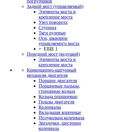
погрузчиков
Задний мост (управляемый)
Элементы моста и
крепление моста
Узел поворота
Ступица
Тяги рулевые
Оси, шкворни
управляемого моста
+ ЕЩЕ 1
Передний мост (ведущий)
Элементы моста и
крепление моста
Кривошипно-шатунный
механизм двигателя
Поршни двигателя
Поршневые пальцы,
стопорные кольца
Кольца поршневые
Гильзы двигателя
Коленвалы
Вкладыши коренные
Полукольца коленвала
Звездочки, шестерни
коленвала