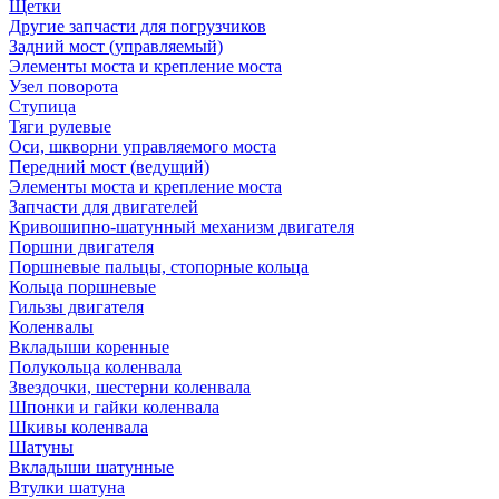
Щетки
Другие запчасти для погрузчиков
Задний мост (управляемый)
Элементы моста и крепление моста
Узел поворота
Ступица
Тяги рулевые
Оси, шкворни управляемого моста
Передний мост (ведущий)
Элементы моста и крепление моста
Запчасти для двигателей
Кривошипно-шатунный механизм двигателя
Поршни двигателя
Поршневые пальцы, стопорные кольца
Кольца поршневые
Гильзы двигателя
Коленвалы
Вкладыши коренные
Полукольца коленвала
Звездочки, шестерни коленвала
Шпонки и гайки коленвала
Шкивы коленвала
Шатуны
Вкладыши шатунные
Втулки шатуна