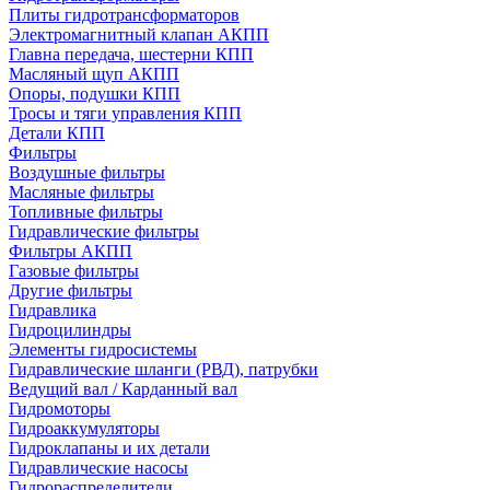
Плиты гидротрансформаторов
Электромагнитный клапан АКПП
Главна передача, шестерни КПП
Масляный щуп АКПП
Опоры, подушки КПП
Тросы и тяги управления КПП
Детали КПП
Фильтры
Воздушные фильтры
Масляные фильтры
Топливные фильтры
Гидравлические фильтры
Фильтры АКПП
Газовые фильтры
Другие фильтры
Гидравлика
Гидроцилиндры
Элементы гидросистемы
Гидравлические шланги (РВД), патрубки
Ведущий вал / Карданный вал
Гидромоторы
Гидроаккумуляторы
Гидроклапаны и их детали
Гидравлические насосы
Гидрораспределители