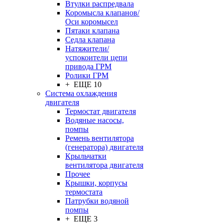
Втулки распредвала
Коромысла клапанов/
Оси коромысел
Пятаки клапана
Седла клапана
Натяжители/
успокоители цепи
привода ГРМ
Ролики ГРМ
+ ЕЩЕ 10
Система охлаждения
двигателя
Термостат двигателя
Водяные насосы,
помпы
Ремень вентилятора
(генератора) двигателя
Крыльчатки
вентилятора двигателя
Прочее
Крышки, корпусы
термостата
Патрубки водяной
помпы
+ ЕЩЕ 3