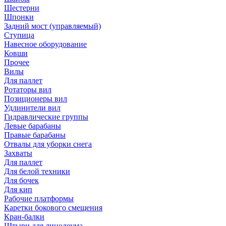
Шестерни
Шпонки
Задний мост (управляемый)
Ступица
Навесное оборудование
Ковши
Прочее
Вилы
Для паллет
Ротаторы вил
Позиционеры вил
Удлинители вил
Гидравлические группы
Левые барабаны
Правые барабаны
Отвалы для уборки снега
Захваты
Для паллет
Для белой техники
Для бочек
Для кип
Рабочие платформы
Каретки бокового смещения
Кран-балки
Штыри для линолеума