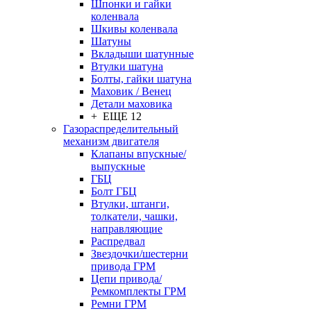
Шпонки и гайки
коленвала
Шкивы коленвала
Шатуны
Вкладыши шатунные
Втулки шатуна
Болты, гайки шатуна
Маховик / Венец
Детали маховика
+ ЕЩЕ 12
Газораспределительный
механизм двигателя
Клапаны впускные/
выпускные
ГБЦ
Болт ГБЦ
Втулки, штанги,
толкатели, чашки,
направляющие
Распредвал
Звездочки/шестерни
привода ГРМ
Цепи привода/
Ремкомплекты ГРМ
Ремни ГРМ