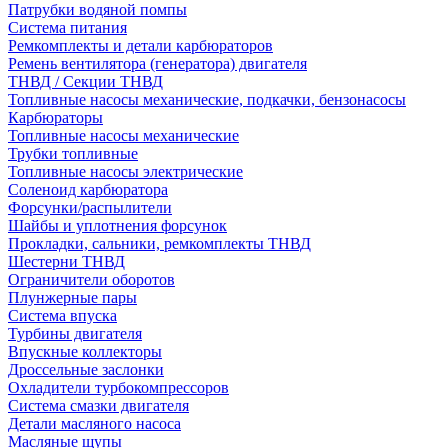
Патрубки водяной помпы
Система питания
Ремкомплекты и детали карбюраторов
Ремень вентилятора (генератора) двигателя
ТНВД / Секции ТНВД
Топливные насосы механические, подкачки, бензонасосы
Карбюраторы
Топливные насосы механические
Трубки топливные
Топливные насосы электрические
Соленоид карбюратора
Форсунки/распылители
Шайбы и уплотнения форсунок
Прокладки, сальники, ремкомплекты ТНВД
Шестерни ТНВД
Ограничители оборотов
Плунжерные пары
Система впуска
Турбины двигателя
Впускные коллекторы
Дроссельные заслонки
Охладители турбокомпрессоров
Система смазки двигателя
Детали масляного насоса
Масляные щупы