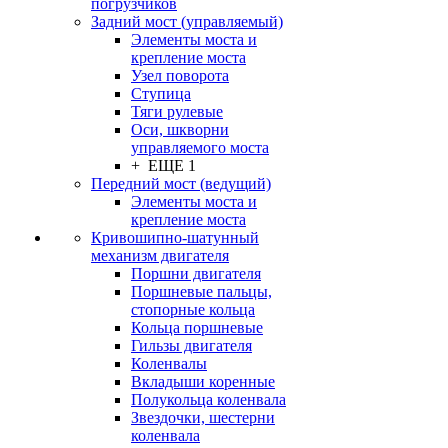
погрузчиков
Задний мост (управляемый)
Элементы моста и
крепление моста
Узел поворота
Ступица
Тяги рулевые
Оси, шкворни
управляемого моста
+ ЕЩЕ 1
Передний мост (ведущий)
Элементы моста и
крепление моста
Кривошипно-шатунный
механизм двигателя
Поршни двигателя
Поршневые пальцы,
стопорные кольца
Кольца поршневые
Гильзы двигателя
Коленвалы
Вкладыши коренные
Полукольца коленвала
Звездочки, шестерни
коленвала