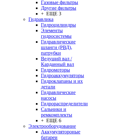
Газовые фильтры
Другие фильтры
+ ЕЩЕ 3
Гидравлика
Гидроцилиндры
Элементы
гидросистемы
Гидравлические
шланги (РВД),
патрубки
Ведущий вал /
Карданный вал
Гидромоторы
Гидроаккумуляторы
Гидроклапаны и их
детали
Гидравлические
насосы
Гидрораспределители
Сальники и
ремкомплекты
+ ЕЩЕ 6
Электрооборудование
Аккумулятороные
батареи