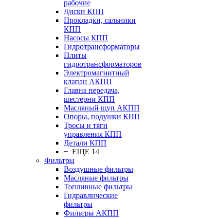
рабочие
Диски КПП
Прокладки, сальники
КПП
Насосы КПП
Гидротрансформаторы
Плиты
гидротрансформаторов
Электромагнитный
клапан АКПП
Главна передача,
шестерни КПП
Масляный щуп АКПП
Опоры, подушки КПП
Тросы и тяги
управления КПП
Детали КПП
+ ЕЩЕ 14
Фильтры
Воздушные фильтры
Масляные фильтры
Топливные фильтры
Гидравлические
фильтры
Фильтры АКПП