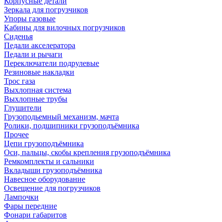
Корпусные детали
Зеркала для погрузчиков
Упоры газовые
Кабины для вилочных погрузчиков
Сиденья
Педали акселератора
Педали и рычаги
Переключатели подрулевые
Резиновые накладки
Трос газа
Выхлопная система
Выхлопные трубы
Глушители
Грузоподьемный механизм, мачта
Ролики, подшипники грузоподъёмника
Прочее
Цепи грузоподъёмника
Оси, пальцы, скобы крепления грузоподъёмника
Ремкомплекты и сальники
Вкладыши грузоподъёмника
Навесное оборудование
Освещение для погрузчиков
Лампочки
Фары передние
Фонари габаритов