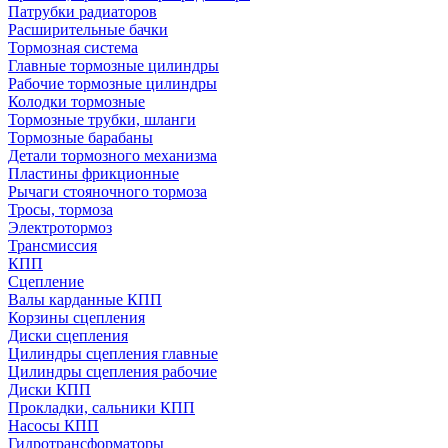
Патрубки радиаторов
Расширительные бачки
Тормозная система
Главные тормозные цилиндры
Рабочие тормозные цилиндры
Колодки тормозные
Тормозные трубки, шланги
Тормозные барабаны
Детали тормозного механизма
Пластины фрикционные
Рычаги стояночного тормоза
Тросы, тормоза
Электротормоз
Трансмиссия
КПП
Сцепление
Валы карданные КПП
Корзины сцепления
Диски сцепления
Цилиндры сцепления главные
Цилиндры сцепления рабочие
Диски КПП
Прокладки, сальники КПП
Насосы КПП
Гидротрансформаторы