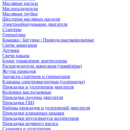
Масляные насосы
Маслоохладители
Масляные трубки
Шестерни масляных насосов
Электрооборудование двигателя
Стартеры
Генераторы
Крышки / Бегунки / Провода высоковольтные
Свечи зажигания
Датчики
Свечи накала
Блоки управления, контроллеры
Распределители зажигания (трамблёры)
Жгуты проводов
Запчасти стартеров и генераторов
Клапаны электромагнитные (соленоиды)
Прокладки и уплотнения двигателя
Колпачки маслосъемные
Прокладки поддона двигателя
Прокладки ГБЦ
Наборы прокладок и уплотнений двигателя
Прокладки клапанных крышек
Прокладки впуск/выпуск коллекторов
Прокладки водяного насоса
Сальники и уплотнения