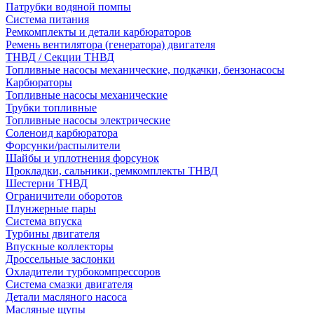
Патрубки водяной помпы
Система питания
Ремкомплекты и детали карбюраторов
Ремень вентилятора (генератора) двигателя
ТНВД / Секции ТНВД
Топливные насосы механические, подкачки, бензонасосы
Карбюраторы
Топливные насосы механические
Трубки топливные
Топливные насосы электрические
Соленоид карбюратора
Форсунки/распылители
Шайбы и уплотнения форсунок
Прокладки, сальники, ремкомплекты ТНВД
Шестерни ТНВД
Ограничители оборотов
Плунжерные пары
Система впуска
Турбины двигателя
Впускные коллекторы
Дроссельные заслонки
Охладители турбокомпрессоров
Система смазки двигателя
Детали масляного насоса
Масляные щупы