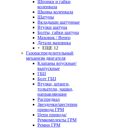
Шпонки и гайки
коленвала
Шкивы коленвала
Шатуны
Вкладыши шатунные
Втулки шатуна
Болты, гайки шатуна
Маховик / Венец
Детали маховика
+ ЕЩЕ 12
Газораспределительный
механизм двигателя
Клапаны впускные/
выпускные
ГБЦ
Болт ГБЦ
Втулки, штанги,
толкатели, чашки,
направляющие
Распредвал
Звездочки/шестерни
привода ГРМ
Цепи привода/
Ремкомплекты ГРМ
Ремни ГРМ