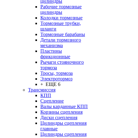
цилиндры
Рабочие тормозные
цилиндры
Колодки тормозные
Тормозные трубки,
шланги
Тормозные барабаны
Детали тормозного
механизма
Пластины
фрикционные
Рычаги стояночного
тормоза
Тросы, тормоза
Электротормоз
+ ЕЩЕ 6
Трансмиссия
КПП
Сцепление
Валы карданные КПП
Корзины сцепления
Диски сцепления
Цилиндры сцепления
главные
Цилиндры сцепления