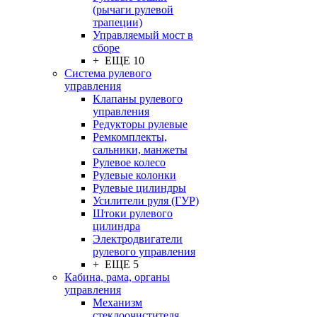
(рычаги рулевой
трапеции)
Управляемый мост в
сборе
+ ЕЩЕ 10
Система рулевого
управления
Клапаны рулевого
управления
Редукторы рулевые
Ремкомплекты,
сальники, манжеты
Рулевое колесо
Рулевые колонки
Рулевые цилиндры
Усилители руля (ГУР)
Штоки рулевого
цилиндра
Электродвигатели
рулевого управления
+ ЕЩЕ 5
Кабина, рама, органы
управления
Механизм
стеклоочистителя