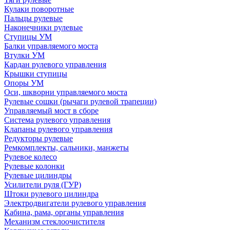
Кулаки поворотные
Пальцы рулевые
Наконечники рулевые
Ступицы УМ
Балки управляемого моста
Втулки УМ
Кардан рулевого управления
Крышки ступицы
Опоры УМ
Оси, шкворни управляемого моста
Рулевые сошки (рычаги рулевой трапеции)
Управляемый мост в сборе
Система рулевого управления
Клапаны рулевого управления
Редукторы рулевые
Ремкомплекты, сальники, манжеты
Рулевое колесо
Рулевые колонки
Рулевые цилиндры
Усилители руля (ГУР)
Штоки рулевого цилиндра
Электродвигатели рулевого управления
Кабина, рама, органы управления
Механизм стеклоочистителя