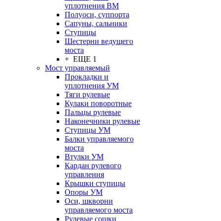
уплотнения ВМ
Полуоси, суппорта
Сапуны, сальники
Ступицы
Шестерни ведущего
моста
+ ЕЩЕ 1
Мост управляемый
Прокладки и
уплотнения УМ
Тяги рулевые
Кулаки поворотные
Пальцы рулевые
Наконечники рулевые
Ступицы УМ
Балки управляемого
моста
Втулки УМ
Кардан рулевого
управления
Крышки ступицы
Опоры УМ
Оси, шкворни
управляемого моста
Рулевые сошки