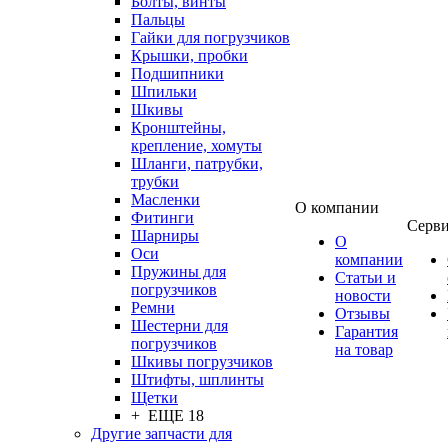
Болты, винты
Пальцы
Гайки для погрузчиков
Крышки, пробки
Подшипники
Шпильки
Шкивы
Кронштейны,
крепление, хомуты
Шланги, патрубки,
трубки
Масленки
О компании
Фитинги
Серв
Шарниры
О
Оси
компании
Пружины для
Статьи и
погрузчиков
новости
Ремни
Отзывы
Шестерни для
Гарантия
погрузчиков
на товар
Шкивы погрузчиков
Штифты, шплинты
Щетки
+ ЕЩЕ 18
Другие запчасти для