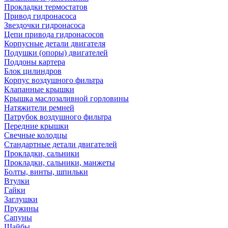
Прокладки термостатов
Привод гидронасоса
Звездочки гидронасоса
Цепи привода гидронасосов
Корпусные детали двигателя
Подушки (опоры) двигателей
Поддоны картера
Блок цилиндров
Корпус воздушного фильтра
Клапанные крышки
Крышка маслозаливной горловины
Натяжители ремней
Патрубок воздушного фильтра
Передние крышки
Свечные колодцы
Стандартные детали двигателей
Прокладки, сальники
Прокладки, сальники, манжеты
Болты, винты, шпильки
Втулки
Гайки
Заглушки
Пружины
Сапуны
Шайбы