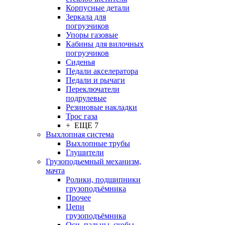
Корпусные детали
Зеркала для
погрузчиков
Упоры газовые
Кабины для вилочных
погрузчиков
Сиденья
Педали акселератора
Педали и рычаги
Переключатели
подрулевые
Резиновые накладки
Трос газа
+ ЕЩЕ 7
Выхлопная система
Выхлопные трубы
Глушители
Грузоподьемный механизм,
мачта
Ролики, подшипники
грузоподъёмника
Прочее
Цепи
грузоподъёмника
Оси, пальцы, скобы