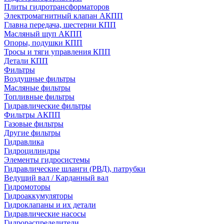
Плиты гидротрансформаторов
Электромагнитный клапан АКПП
Главна передача, шестерни КПП
Масляный щуп АКПП
Опоры, подушки КПП
Тросы и тяги управления КПП
Детали КПП
Фильтры
Воздушные фильтры
Масляные фильтры
Топливные фильтры
Гидравлические фильтры
Фильтры АКПП
Газовые фильтры
Другие фильтры
Гидравлика
Гидроцилиндры
Элементы гидросистемы
Гидравлические шланги (РВД), патрубки
Ведущий вал / Карданный вал
Гидромоторы
Гидроаккумуляторы
Гидроклапаны и их детали
Гидравлические насосы
Гидрораспределители