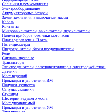
Сальники и ремкомплекты
Электрооборудование
Аккумулятороные батареи
Замки зажигания, выключатели массы
Кабель
Контакты
Микровыключатели, выключатели, переключатели
Панели приборов, счетчики моточасов
Платы управления. Платы
Потенциометры
Предохранители, блоки предохранителей
Реле
Сигналы звуковые
Транзисторы
Электродвигатели, электровентиляторы, электроджойстики
Датчики
Мост ведущий
Прокладки и уплотнения ВМ
Полуоси, суппорта
Сапуны, сальники
Ступицы
Шестерни ведущего моста
Мост управляемый
Прокладки и уплотнения УМ
Тяги рулевые