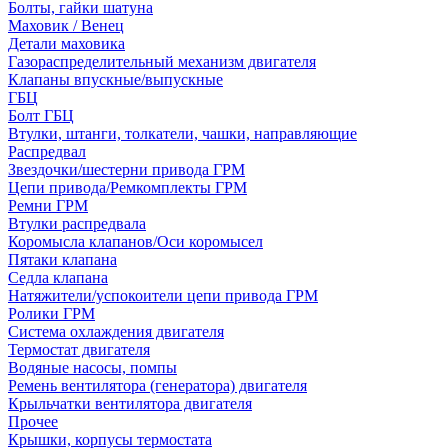
Болты, гайки шатуна
Маховик / Венец
Детали маховика
Газораспределительный механизм двигателя
Клапаны впускные/выпускные
ГБЦ
Болт ГБЦ
Втулки, штанги, толкатели, чашки, направляющие
Распредвал
Звездочки/шестерни привода ГРМ
Цепи привода/Ремкомплекты ГРМ
Ремни ГРМ
Втулки распредвала
Коромысла клапанов/Оси коромысел
Пятаки клапана
Седла клапана
Натяжители/успокоители цепи привода ГРМ
Ролики ГРМ
Система охлаждения двигателя
Термостат двигателя
Водяные насосы, помпы
Ремень вентилятора (генератора) двигателя
Крыльчатки вентилятора двигателя
Прочее
Крышки, корпусы термостата