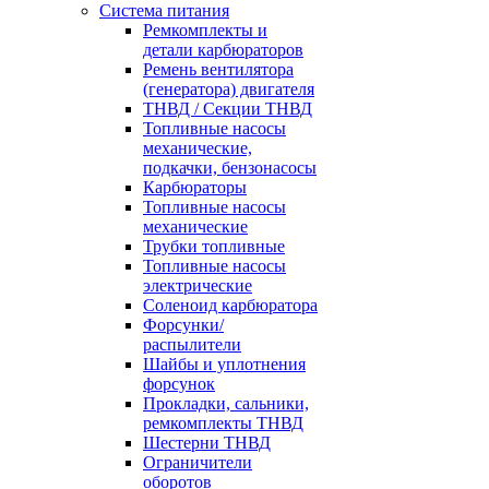
Система питания
Ремкомплекты и
детали карбюраторов
Ремень вентилятора
(генератора) двигателя
ТНВД / Секции ТНВД
Топливные насосы
механические,
подкачки, бензонасосы
Карбюраторы
Топливные насосы
механические
Трубки топливные
Топливные насосы
электрические
Соленоид карбюратора
Форсунки/
распылители
Шайбы и уплотнения
форсунок
Прокладки, сальники,
ремкомплекты ТНВД
Шестерни ТНВД
Ограничители
оборотов