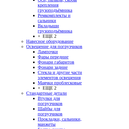
крепления
грузоподъёмника
Ремкомплекты и
сальники
Вкладыши
грузоподъёмника
+ ЕЩЕ 2
Навесное оборудование
Освещение для погрузчиков
Лампочки
Фары передние
Фонари габаритов
Фонари задние
Стекла и другие части
элементов освещения
Маячки проблесковые
+ ЕЩЕ 2
Стандартные детали
Втулки для
погрузчиков
Шайбы для
погрузчиков
Прокладки, сальники,
манжеты