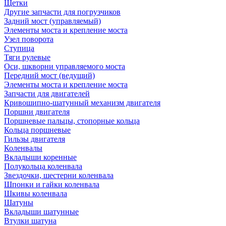
Щетки
Другие запчасти для погрузчиков
Задний мост (управляемый)
Элементы моста и крепление моста
Узел поворота
Ступица
Тяги рулевые
Оси, шкворни управляемого моста
Передний мост (ведущий)
Элементы моста и крепление моста
Запчасти для двигателей
Кривошипно-шатунный механизм двигателя
Поршни двигателя
Поршневые пальцы, стопорные кольца
Кольца поршневые
Гильзы двигателя
Коленвалы
Вкладыши коренные
Полукольца коленвала
Звездочки, шестерни коленвала
Шпонки и гайки коленвала
Шкивы коленвала
Шатуны
Вкладыши шатунные
Втулки шатуна