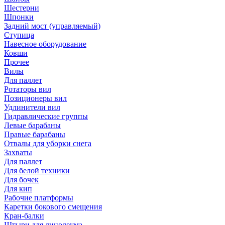
Шестерни
Шпонки
Задний мост (управляемый)
Ступица
Навесное оборудование
Ковши
Прочее
Вилы
Для паллет
Ротаторы вил
Позиционеры вил
Удлинители вил
Гидравлические группы
Левые барабаны
Правые барабаны
Отвалы для уборки снега
Захваты
Для паллет
Для белой техники
Для бочек
Для кип
Рабочие платформы
Каретки бокового смещения
Кран-балки
Штыри для линолеума