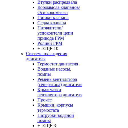
Втулки распредвала
Коромысла клапанов/
Оси коромысел
Пятаки клапана
Седла клапана
Натяжители/
успокоители цепи
привода ГРМ
Ролики ГРМ
+ ЕЩЕ 10
Система охлаждения
двигателя
Термостат двигателя
Водяные насосы,
помпы
Ремень вентилятора
(генератора) двигателя
Крыльчатки
вентилятора двигателя
Прочее
Крышки, корпусы
термостата
Патрубки водяной
помпы
+ ЕЩЕ 3